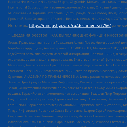
Европы, Фонд имени Фридриха Эберта, XZ gGmbH, Мобильная академия поддержк
International Education, Антивоенное движение Антальи, Открытый диало
отношений им Нормана Патерсона, Центр Гражданских Свобод, Фонд Бориса
Прометей, Stop Occupation of Karelia, Вернись живым, Фридом Хаус, СОТА 
Источник:
https://minjust.gov.ru/ru/documents/7756/
данные
* Сведения реестра НКО, выполняющих функции иностранн
Лилит, Правозащитная группа Гражданин.Армия.Право, Нижегородский цент
борьбы с коррупцией, Альянс врачей, НАСИЛИЮ.НЕТ, Мы против СПИДа, СВЕ
содействия развитию средств массовой информации, Горячая Линия, В защ
охраны здоровья и защиты прав граждан, Благотворительный фонд помощи ос
Мемориал, Аналитический Центр Юрия Левады, Издательство Парк Гагарина
гласности, Российский исследовательский центр по правам человека, Даль
Сутяжник, АКАДЕМИЯ ПО ПРАВАМ ЧЕЛОВЕКА, Центр развития некоммерческих
Защиты Прав Средств Массовой Информации, Институт развития прессы - Си
Закон, Общественная комиссия по сохранению наследия академика Сахаров
вердикт, Евразийская антимонопольная ассоциация, Бедушев Петр Петрови
Сидорович Ольга Борисовна, Туровский Александр Алексеевич, Васильева А
Евгеньевич, Барахоев Магомед Бекханович, Шарипков Олег Викторович, М
Тимур Рифгатович, Романова Ольга Евгеньевна, Щаров Сергей Алексадрови
Петровна, Кочеткова Татьяна Владимировна, Чуркина Наталья Валерьевна, 
Илларионова Юлия Юрьевна, Саранг Анна Васильевна, Захарова Светлана 