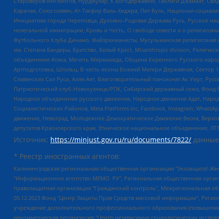
Староверов-Инглингов, Нурджулар, К Богодержавию, Таблиги Джамаат, Сви
Карачая, Союз славян, Ат-Такфир Валь-Хиджра, Пит Буль, Национал-социал
Инициатива города Череповца, Духовно-Родовая Держава Русь, Русское н
нелегальной иммиграции, Кровь и Честь, О свободе совести и о религиоз
Футбольного Клуба Динамо, Файзрахманисты, Мусульманская религиозная о
им. Степана Бандеры, Братство, Белый Крест, Misanthropic division, Рели
объединение Атака, Мечеть Мирмамеда, Община Коренного Русского народа
Артподготовка, Штольц, В честь иконы Божией Матери Державная, Сектор 1
Славянских Сил Руси, Алля-Аят, Благотворительный пансионат Ак Умут, Русск
Патриотический клуб-Новокузнецк/РПК, Сибирский державный союз, Фонд б
Народное объединение русского движения, Народное движение Адат, Народ
Социалистических Районов, Meta Platforms Inc, Facebook, Instagram, Wha
движение, Невоград, Молодежное Демократическое Движение Весна, Верхов
депутатов Красноярского края, Этническое национальное объединение, ЛГ
Источник:
https://minjust.gov.ru/ru/documents/7822/
данные
* Реестр иностранных агентов:
Калининградская региональная общественная организация "Экозащита!-Женсовет", Фонд содействия защите прав и свобод граждан "Общественный вердикт", Фонд "Институт Развития Свободы Информации", Частное учреждение "Информационное агентство МЕМО. РУ", Региональная общественная организация "Общественная комиссия по сохранению наследия академика Сахарова", Фонд поддержки свободы прессы, Санкт-Петербургская общественная правозащитная организация "Гражданский контроль", Межрегиональная общественная организация "Информационно-просветительский центр "Мемориал", Региональный Фонд "Центр Защиты Прав Средств Массовой Информации", с 05.12.2023 Фонд "Центр Защиты Прав Средств массовой информации", Региональная общественная благотворительная организация помощи беженцам и мигрантам "Гражданское содействие", Негосударственное образовательное учреждение дополнительного профессионального образования (повышение квалификации) специалистов "АКАДЕМИЯ ПО ПРАВАМ ЧЕЛОВЕКА", Свердловская региональная общественная организация "Сутяжник", Автономная некоммерческая организация "Центр независимых социологических исследований", Союз общественных объединений "Российский исследовательский центр по правам человека", Региональное общественное учреждение научно-информационный центр "МЕМОРИАЛ", Некоммерческая организация "Фонд защиты гласности", Автономная некоммерческая организация "Институт прав человека", Городская общественная организация "Екатеринбургское общество "МЕМОРИАЛ", Городская общественная организация "Рязанское историко-просветительское и правозащитное общество "Мемориал" (Рязанский Мемориал), Челябинский региональный орган общественной самодеятельности – женское общественное объединение "Женщины Евразии", Челябинский региональный орган общественной самодеятельности "Уральская правозащитная группа", Фонд содействия защите здоровья и социальной справедливости имени Андрея Рылькова, Автономная Некоммерческая Организация "Аналитический Центр Юрия Левады", Автономная некоммерческая организация социальной поддержки населения "Проект Апрель", Региональная общественная организация помощи женщинам и детям, находящимся в кризисной ситуации "Информационно-методический центр "Анна", Фонд содействия развитию массовых коммуникаций и правовому просвещению "Так-так-Так", Фонд содействия устойчивому развитию "Серебряная тайга", Свердловский региональный общественный фонд социальных проектов "Новое время", "Idel.Реалии", Кавказ.Реалии, Крым.Реалии, Телеканал Настоящее Время, Татаро-башкирская служба Радио Свобода (Azatliq Radiosi), Радио Свободная Европа/Радио Свобода (PCE/PC), "Сибирь.Реалии", "Фактограф", Благотворительный фонд помощи осужденным и их семьям, Автономная некоммерческая организация "Институт глобализации и социальных движений", Фонд "В защиту прав заключенных", Частное учреждение "Центр поддержки и содействия развитию средств массовой информации", Пензенский региональный общественный благотворительный фонд "Гражданский союз", "Север.Реалии", Некоммерческая организация Фонд "Правовая инициатива", Общество с ограниченной ответственностью "Радио Свободная Европа/Радио Свобода", Чешское информационное агентство "MEDIUM-ORIENT", Красноярская региональная общественная организация "Мы против СПИДа", Камалягин Денис Николаевич, Маркелов Сергей Евгеньевич, Пономарев Лев Александрович, Савицкая Людмила Алексеевна, Автоно