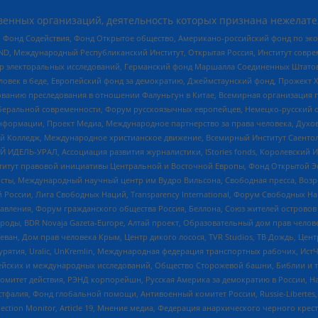
енных организаций, деятельность которых признана нежелате
 Фонд Содействия, Фонд Открытое общество, Американо-российский фонд по э
 Международный Республиканский Институт, Открытая Россия, Институт совре
р электоральных исследований, Германский фонд Маршалла Соединенных Штатов
еловек в беде, Европейский фонд за демократию, Джеймстаунский фонд, Прожект
дованию преследования в отношении Фалуньгун в Китае, Всемирная организация 
беральной современности, Форум русскоязычных европейцев, Немецко-русский о
формации, Проект Медиа, Международное партнерство за права человека, Духов
 Колледж, Международное христианское движение, Всемирный Институт Саентол
 ИДЕЛЬ-УРАЛ, Ассоциация развития журналистики, IStories fonds, Королевск
r, Институт правовой инициативы Центральной и Восточной Европы, Фонд Открытой Э
ты, Международный научный центр им Вудро Вильсона, Свободная пресса, Возро
России, Лига Свободных Наций, Transparеncy International, Форум Свободных Н
правления, Форум гражданского общества Россия, Беллона, Союз жителей острово
роды, BDR Novaja Gazeta-Europe, Алтай проект, Образовательный дом прав челов
еван, Дом прав человека Крым, Центр дикого лосося, TVR Studios, ТВ Дождь, Це
урятия, Uralic, UnKremlin, Международная федерация транспортных рабочих, Ист
ейских и международных исследований, Общество Сторожевой башни, Библии и тр
омитет действия, РЭНД корпорейшн, Русская Америка за демократию в России, Н
фалия, Фонд глобальной помощи, Антивоенный комитет России, Russie-Libertes, L
lection Monitor, Article 19, Мнение медиа, Федерация анархического черного кр