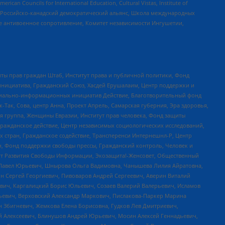
ouncils for International Education, Cultural Vistas, Institute of
, Российско-канадский демократический альянс, Школа международных
е антивоенное сопротивление, Комитет независимости Ингушетии,
ты прав граждан Штаб, Институт права и публичной политики, Фонд
инициатива, Гражданский Союз, Хасдей Ерушалаим, Центр поддержки и
социально-информационных инициатив Действие, Благотворительный фонд
Так, Сова, центр Анна, Проект Апрель, Самарская губерния, Эра здоровья,
я группа, Женщины Евразии, Институт прав человека, Фонд защиты
Гражданское действие, Центр независимых социологических исследований,
стран, Гражданское содействие, Трансперенси Интернешнл-Р, Центр
н, Фонд поддержки свободы прессы, Гражданский контроль, Человек и
тут Развития Свободы Информации, Экозащита!-Женсовет, Общественный
й Павел Юрьевич, Шнырова Ольга Вадимовна, Чанышева Лилия Айратовна,
ин Сергей Георгиевич, Пивоваров Андрей Сергеевич, Аверин Виталий
вич, Каргалицкий Борис Юльевич, Созаев Валерий Валерьевич, Исламов
льевич, Верховский Александр Маркович, Пислакова-Паркер Марина
н Збигневич, Жемкова Елена Борисовна, Гудков Лев Дмитриевич,
й Алексеевич, Блинушов Андрей Юрьевич, Мосин Алексей Геннадьевич,