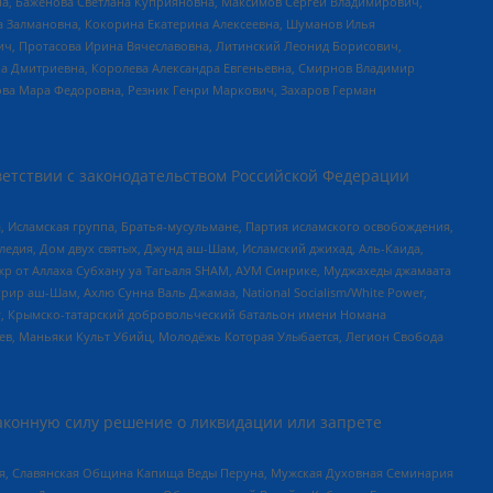
а, Баженова Светлана Куприяновна, Максимов Сергей Владимирович,
а Залмановна, Кокорина Екатерина Алексеевна, Шуманов Илья
ч, Протасова Ирина Вячеславовна, Литинский Леонид Борисович,
а Дмитриевна, Королева Александра Евгеньевна, Смирнов Владимир
ова Мара Федоровна, Резник Генри Маркович, Захаров Герман
етствии с законодательством Российской Федерации
 Исламская группа, Братья-мусульмане, Партия исламского освобождения,
едия, Дом двух святых, Джунд аш-Шам, Исламский джихад, Аль-Каида,
жр от Аллаха Субхану уа Тагьаля SHAM, АУМ Синрике, Муджахеды джамаата
рир аш-Шам, Ахлю Сунна Валь Джамаа, National Socialism/White Power,
рг, Крымско-татарский добровольческий батальон имени Номана
оев, Маньяки Культ Убийц, Молодёжь Которая Улыбается, Легион Свобода
аконную силу решение о ликвидации или запрете
ья, Славянская Община Капища Веды Перуна, Мужская Духовная Семинария