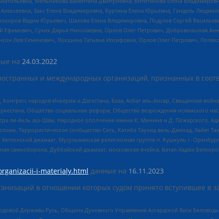
Анатольевна, Мельникова Валентина Дмитриевна, Вититинова Елена Владимировн
 Алексеевна, Закс Елена Владимировна, Буртина Елена Юрьевна, Гендель Людмил
рохоров Вадим Юрьевич, Шахова Елена Владимировна, Подузов Сергей Васильеви
й Ефимович, Сухих Дарья Николаевна, Орлов Олег Петрович, Добровольская Анн
нсон Лев Семенович, Локшина Татьяна Иосифовна, Орлов Олег Петрович, Поляк
ые на
24.03.2022
ностранных и международных организаций, признанных в соотв
нгресс народов Ичкерии и Дагестана, База, Асбат аль-Ансар, Священная война,
уркестана, Общество социальных реформ, Общество возрождения исламского насл
Нусра ли-Ахль аш-Шам, Народное ополчение имени К. Минина и Д. Пожарского, Ад
сломи, Террористическое сообщество Сеть, Катиба Таухид валь-Джихад, Хайят Тах
, Хатлонский джамаат, Мусульманская религиозная группа п. Кушкуль г. Оренбу
ная самооборона, Дуббайский джамаат, московская ячейка, Батал-Хаджи Белхор
organizacii-i-materialy.html
данные на
16.11.2023
анизаций в отношении которых судом принято вступившее в з
 Родовой Державы Русь, Община Духовного Управления Асгардской Веси Беловод