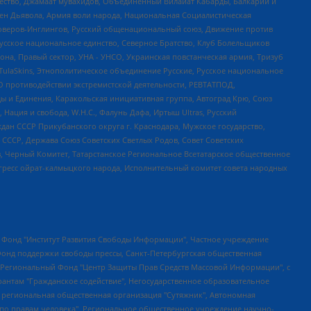
щество, Джамаат мувахидов, Объединенный Вилайат Кабарды, Балкарии и
ден Дьявола, Армия воли народа, Национальная Социалистическая
роверов-Инглингов, Русский общенациональный союз, Движение против
усское национальное единство, Северное Братство, Клуб Болельщиков
а, Правый сектор, УНА - УНСО, Украинская повстанческая армия, Тризуб
 TulaSkins, Этнополитическое объединение Русские, Русское национальное
О противодействии экстремистской деятельности, РЕВТАТПОД,
ы и Единения, Каракольская инициативная группа, Автоград Крю, Союз
 Нация и свобода, W.H.С., Фалунь Дафа, Иртыш Ultras, Русский
ан СССР Прикубанского округа г. Краснодара, Мужское государство,
СССР, Держава Союз Советских Светлых Родов, Совет Советских
в, Черный Комитет, Татарстанское Региональное Всетатарское общественное
гресс ойрат-калмыцкого народа, Исполнительный комитет совета народных
евосточное общественное движение "Маяк", Санкт-Петербургская ЛГБТ-инициативная группа "Выход", Инициативная группа ЛГБТ+ "Реверс", Алексеев Андрей Викторович, Бекбулатова Таисия Львовна, Беляев Иван Михайлович, Владыкина Елена Сергеевна, Гельман Марат Александрович, Никульшина Вероника Юрьевна, Толоконникова Надежда Андреевна, Шендерович Виктор Анатольевич, Общество с ограниченной ответственностью "Данное сообщение", Общество с ограниченной ответственностью Издательский дом "Новая глава", Айнбиндер Александра Александровна, Московский комьюнити-центр для ЛГБТ+инициатив, Благотворительный фонд развития филантропии, Deutsche Welle (Германия, Kurt-Schumacher-Strasse 3, 53113 Bonn), Борзунова Мария Михайловна, Воробьев Виктор Викторович, Голубева Анна Львовна, Константинова Алла Михайловна, Малкова Ирина Владимировна, Мурадов Мурад Абдулгалимович, Осетинская Елизавета Николаевна, Понасенков Евгений Николаевич, Ганапольский Матвей Юрьевич, Киселев Евгений Алексеевич, Борухович Ирина Григорьевна, Дремин Иван Тимофеевич, Дубровский Дмитрий Викторович, Красноярская региональная общественная организация поддержки и развития альтернативных образовательных технологий и межкультурных коммуникаций "ИНТЕРРА", Маяковская Екатерина Алексеевна, Фейгин Марк Захарович, Филимонов Андрей Викторович, Дзугкоева Регина Николаевна, Доброхотов Роман Александрович, Дудь Юрий Александрович, Елкин Сергей Владимирович, Кругликов Кирилл Игоревич, Сабунаева Мария Леонидовна, Семенов Алексей Владимирович, Шаинян Карен Багратович, Шульман Екатерина Михайловна, Асафьев Артур Валерьевич, Вахштайн Виктор Семенович, Венедиктов Алексей Алексеевич, Лушникова Екатерина Евгеньевна, Волков Леонид Михайлович, Невзоров Александр Глебович, Пархоменко Сергей Борисович, Сироткин Ярослав Николаевич, Кара-Мурза Владимир Владимирович, Баранова Наталья Владимировна, Гозман Леонид Яковлевич, Кагарлицкий Борис Юльевич, Климарев Михаил Валерьевич, Милов Владимир Станиславович, Автономная некоммерческая организация Краснодарский центр современного искусства "Типография", Моргенштерн Алишер Тагирович, Соболь Любовь Эдуардовна, Общество с ограниченной ответственностью "ЛИЗА НОРМ", Каспаров Гарри Кимович, Ходорковский Михаил Борисович, Общество с ограниченной ответственностью "Апрельские тезисы", Данилович Ирина Брониславовна, Кашин Олег Владимирович, Петров Николай Владимирович, Пивоваров Алексей Владимирович, Соколов Михаил Владимирович, Цветкова Юлия Владимировна, Чичваркин Евгений Александрович, Комитет против пыток/Команда против пыток, Общество с ограниченной ответственностью "Первый научный", Общество с ограниченной ответственностью "Вертолет и ко", Белоцерковская Вероника Борисовна, Кац Максим Евгеньевич, Лазарева Татьяна Юрьевна, Шаведдинов Руслан Табризович, Яшин Илья Валерьевич, Общество с ограниченной ответственностью "Иноагент ААВ", Алешковский Дмитрий Петрович, Альбац Евгения Марковна, Быков Дмитрий Львович, Галямина Юлия Евгеньевна, Лойко Сергей Леонидович, Мартынов Кирилл Константинович, Медведев Сергей Александрович, Крашенинников Федор Геннадиевич, Гордеева Катерина Вл