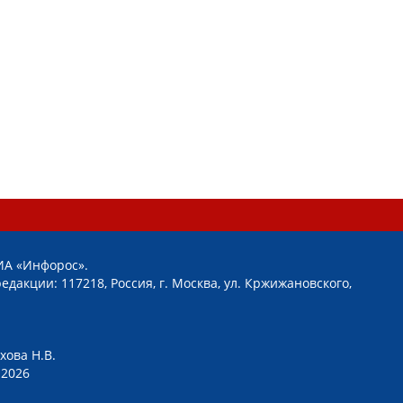
ИА «Инфорос».
едакции: 117218, Россия, г. Москва, ул. Кржижановского,
хова Н.В.
2026