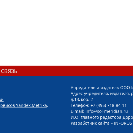
 СВЯЗЬ
Учредитель и издатель ООО 
Адрес учредителя, издателя, р
зи
д.13, кор. 2
рвисов Yandex.Metrika,
Телефон: +7 (495) 718-84-11
E-mail: info@sol-meridian.ru
И.О. главного редактора Доро
Разработчик сайта –
INFOROS