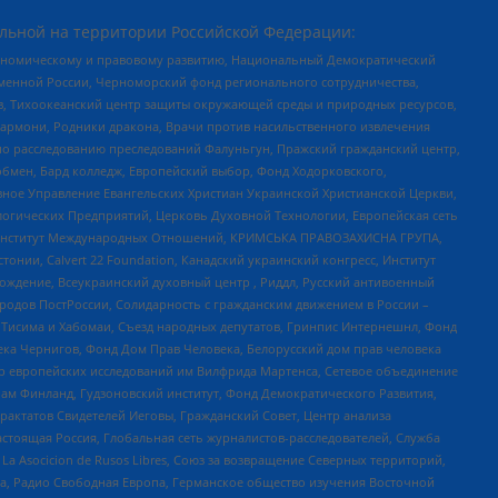
льной на территории Российской Федерации:
кономическому и правовому развитию, Национальный Демократический
менной России, Черноморский фонд регионального сотрудничества,
, Тихоокеанский центр защиты окружающей среды и природных ресурсов,
 Хармони, Родники дракона, Врачи против насильственного извлечения
по расследованию преследований Фалуньгун, Пражский гражданский центр,
бмен, Бард колледж, Европейский выбор, Фонд Ходорковского,
ное Управление Евангельских Христиан Украинской Христианской Церкви,
огических Предприятий, Церковь Духовной Технологии, Европейская сеть
ий Институт Международных Отношений, КРИМСЬКА ПРАВОЗАХИСНА ГРУПА,
стонии, Calvert 22 Foundation, Канадский украинский конгресс, Институт
ждение, Всеукраинский духовный центр , Риддл, Русский антивоенный
ародов ПостРоссии, Солидарность с гражданским движением в России –
в Тисима и Хабомаи, Съезд народных депутатов, Гринпис Интернешнл, Фонд
ека Чернигов, Фонд Дом Прав Человека, Белорусский дом прав человека
нтр европейских исследований им Вилфрида Мартенса, Сетевое объединение
Чам Финланд, Гудзоновский институт, Фонд Демократического Развития,
актатов Свидетелей Иеговы, Гражданский Совет, Центр анализа
астоящая Россия, Глобальная сеть журналистов-расследователей, Служба
a Asocicion de Rusos Libres, Союз за возвращение Северных территорий,
еста, Радио Свободная Европа, Германское общество изучения Восточной