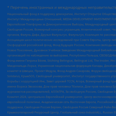
* Перечень иностранных и международных неправительств
Национальный фонд в поддержку демократии, Институт Открытое Общество
Институт Международных Отношений, MEDIA DEVELOPMENT INVESTMENT FUND,
Европейская Платформа за Демократические Выборы, Международный цент
Свободная Россия, Всемирный конгресс украинцев, Атлантический совет, Ч
органов, Фалунь Дафа, Друзья Фалуньгун, Фалуньгун, Коалиция по рассле
Ассоциация школ политических исследований при Совете Европы, Центр ли
Оксфордский российский фонд, Фонд Будущее России, Компания свободы ин
Новое Поколение, Духовное Учебное Заведение Международный Библейский
организаций по наблюдению за выборами, Республика Польша, СВОБОДНЫЙ
Фонд имени Генриха Бёлля, Stichting Bellingcat, Bellingcat Ltd, The Inside
Макдональда-Лорье, Украинская национальная федерация Канады, Декабрис
комитет в Швеции, Проект Медуза, Фонд Андрея Сахарова, Форум свободной 
Solidarus, КрымSOS, Свободный университет, Институт государственного у
борьбы с коррупцией Инк, Завет церквей TCCN, Агора, Всемирный фонд при
имени Бориса Звозскова, Дом прав человека Тбилиси, Дом прав человека Ер
журналистов расследователей, АЛЛАТРА, За свободную Россию, Свободная Б
Комитет-2024, Центрально-Европейский университет, Центр восточноевроп
европейской политики, Академическая сеть Восточная Европа, Российский к
поддержки, Свободная Россия Берлин, Свободная Россия Северный Рейн-Вест
Крымскотатарский Ресурсный Центр, Глобальный союз IndustriALL, Russian E