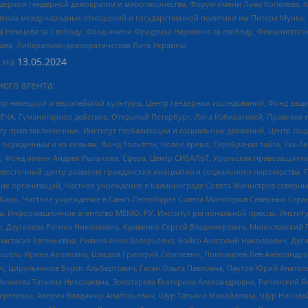
и гендерной демократии и миротворчества, Форум имени Льва Копелева, American C
г, Школа международных отношений и государственной политики им Питера Мунка
 Немцова за Свободу, Фонд имени Фридриха Науманна за свободу, Феминистско
медиа, Либерально-демократическая Лига Украины
 на
13.05.2024
ого агента:
р немецкой и европейской культуры, Центр гендерных исследований, Фонд защи
ЧА, Гуманитарное действие, Открытый Петербург, Лига Избирателей, Правовая 
иту прав заключенных, Институт глобализации и социальных движений, Центр 
ужденным и их семьям, Фонд Тольятти, Новое время, Серебряная тайга, Так-Так-
, Фонд имени Андрея Рылькова, Сфера, Центр СИБАЛЬТ, Уральская правозащитна
невосточный центр развития гражданских инициатив и социального партнерства, 
 организаций, Частное учреждение в Калининграде Совета Министров северных 
бирь, Частное учреждение в Санкт-Петербурге Совета Министров Северных Стра
а, Информационное агентство МЕМО. РУ, Институт региональной прессы, Инсти
ч, Дзугкоева Регина Николаевна, Кривенко Сергей Владимирович, Милославски
настасия Евгеньевна, Ривина Анна Валерьевна, Бойко Анатолий Николаевич, Дуг
ошель Ирина Ароновна, Шведов Григорий Сергеевич, Пономарев Лев Александро
ч, Цирульников Борис Альбертович, Гасан Ольга Павловна, Паутов Юрий Анато
Акимова Татьяна Николаевна, Золотарева Екатерина Александровна, Рачинский Я
Сергеевна, Аверин Владимир Анатольевич, Щур Татьяна Михайловна, Щур Никола