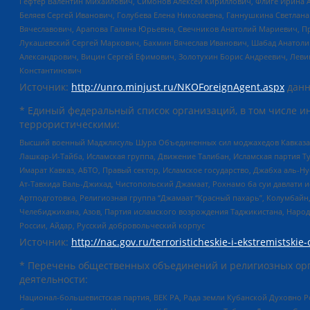
Гефтер Валентин Михайлович, Симонов Алексей Кириллович, Флиге Ирина 
Беляев Сергей Иванович, Голубева Елена Николаевна, Ганнушкина Светлана
Вячеславович, Арапова Галина Юрьевна, Свечников Анатолий Мариевич, П
Лукашевский Сергей Маркович, Бахмин Вячеслав Иванович, Шабад Анатоли
Александрович, Вицин Сергей Ефимович, Золотухин Борис Андреевич, Леви
Константинович
Источник:
http://unro.minjust.ru/NKOForeignAgent.aspx
данн
* Единый федеральный список организаций, в том числе и
террористическими:
Высший военный Маджлисуль Шура Объединенных сил моджахедов Кавказа, Ко
Лашкар-И-Тайба, Исламская группа, Движение Талибан, Исламская партия Т
Имарат Кавказ, АБТО, Правый сектор, Исламское государство, Джабха аль-
Ат-Тавхида Валь-Джихад, Чистопольский Джамаат, Рохнамо ба суи давлати и
Артподготовка, Религиозная группа “Джамаат “Красный пахарь”, Колумбайн
Челебиджихана, Азов, Партия исламского возрождения Таджикистана, Народ
России, Айдар, Русский добровольческий корпус
Источник:
http://nac.gov.ru/terroristicheskie-i-ekstremistskie-
* Перечень общественных объединений и религиозных орг
деятельности:
Национал-большевистская партия, ВЕК РА, Рада земли Кубанской Духовно