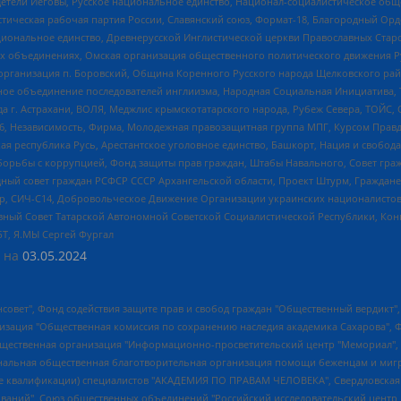
детели Иеговы, Русское национальное единство, Национал-социалистическое об
истическая рабочая партия России, Славянский союз, Формат-18, Благородный Ор
ациональное единство, Древнерусской Инглистической церкви Православных Ста
ных объединениях, Омская организация общественного политического движения Р
рганизация п. Боровский, Община Коренного Русского народа Щелковского район
гиозное объединение последователей инглиизма, Народная Социальная Инициатива,
 г. Астрахани, ВОЛЯ, Меджлис крымскотатарского народа, Рубеж Севера, ТОЙС, 
6, Независимость, Фирма, Молодежная правозащитная группа МПГ, Курсом Правд
ая республика Русь, Арестантское уголовное единство, Башкорт, Нация и свобода,
орьбы с коррупцией, Фонд защиты прав граждан, Штабы Навального, Совет гражд
ный совет граждан РСФСР СССР Архангельской области, Проект Штурм, Граждане 
tsApp, СИЧ-С14, Добровольческое Движение Организации украинских националисто
ный Совет Татарской Автономной Советской Социалистической Республики, Кон
БТ, Я.МЫ Сергей Фургал
 на
03.05.2024
мная некоммерческая организация "Центр по работе с проблемой насилия "НАСИЛИЮ.НЕТ", Межрегиональный профессиональный союз работников здравоохранения "Альянс врачей", Юридическое лицо, зарегистрированное в Латвийской Республике, SIA "Medusa Project" (регистрационный номер 40103797863, дата регистрации 10.06.2014), Некоммерческая организация "Фонд по борьбе с коррупцией", Автономная некоммерческая организация "Институт права и публичной политики", Баданин Роман Сергеевич, Гликин Максим Александрович, Железнова Мария Михайловна, Лукьянова Юлия Сергеевна, Маетная Елизавета Витальевна, Маняхин Петр Борисович, Чуракова Ольга Владимировна, Ярош Юлия Петровна, Юридическое лицо "The Insider SIA", зарегистрированное в Риге, Латвийская Республика (дата регистрации 26.06.2015), являющееся администратором доменного имени интернет-издания "The Insider SIA", https://theins.ru, Постернак Алексей Евгеньевич, Рубин Михаил Аркадьевич, Анин Роман Александрович, Юридическое лицо Istories fonds, зарегистрированное в Латвийской Республике (регистрационный номер 50008295751, дата регистрации 24.02.2020), Великовский Дмитрий Александрович, Долинина Ирина Николаевна, Мароховская Алеся Алексеевна, Шлейнов Роман Юрьевич, Шмагун Олеся Валентиновна, Общество с ограниченной ответственностью "Альтаир 2021", Общество с ограниченной ответственностью "Вега 2021", Общество с ограниченной ответственностью "Главный редактор 2021", Общество с ограниченной ответственностью "Ромашки монолит", Важенков Артем Валерьевич, Ивановская областная общественная организация "Центр гендерных исследований", Гурман Юрий Альбертович, Медиапроект "ОВД-Инфо", Егоров Владимир Владимирович, Жилинский Владимир Александрович, Общество с ограниченной ответственностью "ЗП", Иванова София Юрьевна, Карезина Инна Павловна, Кильтау Екатерина Викторовна, Петров Алексей Викторович, Пискунов Сергей Евгеньевич, Смирнов Сергей Сергеевич, Тихонов Михаил Сергеевич, Общество с ограниченной ответственностью "ЖУРНАЛИСТ-ИНОСТРАННЫЙ АГЕНТ", Арапова Галина Юрьевна, Вольтская Татьяна Анатольевна, Американская компания "Mason G.E.S. Anonymous Foundation" (США), являющаяся владельцем интернет-издания https://mnews.world/, Компания "Stichting Bellingcat", зарегистрированная в Нидерландах (дата регистрации 11.07.2018), Захаров Андрей Вячеславович, Клепиковская Екатерина Дмитриевна, Общество с ограниченной ответственностью "МЕМО", Перл Роман Александрович, Симонов Евгений Алексеевич, Соловьева Елена Анатольевна, Сотников Даниил Владимирович, Сурначева Елизавета Дмитриевна, Автономная некоммерческая организация по защите прав человека и информированию населения "Якутия – Наше Мнение", Общество с ограниченной ответственностью "Москоу диджитал медиа", с 26.01.2023 Общество с ограниченной ответственностью "Чайка Белые сады", Ветошкина Валерия Валерьевна, Заговора Максим Александрович, Межрегиональное общественное движение "Российская ЛГБТ - сеть", Оленичев Максим Владимирович, Павлов Иван Юрьевич, Скворцова Елена Сергеевна, Общество с ограниченной ответственностью "Как бы инагент", Кочетков Игорь Викторович, Общество с ограниченной ответственностью "Честные выборы", Еланчик Олег Александрович, Общество с ограниченной ответственностью "Нобелевский призыв", Гималова Регина Эмилевна, Григорьев Андрей Валерьевич, Григорьева Алина Александровна, Ассоциация по содействию защите прав призывников, альтернативнослужащих и военнослужащих "Правозащитная группа "Гражданин.Армия.Право", Хисамова Регина Фаритовна, Автономная некоммерческая организация по реализации социально-правовых программ "Лилит", Дальн