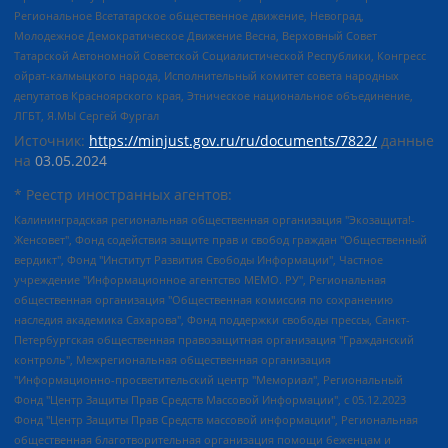
Региональное Всетатарское общественное движение, Невоград,
Молодежное Демократическое Движение Весна, Верховный Совет
Татарской Автономной Советской Социалистической Республики, Конгресс
ойрат-калмыцкого народа, Исполнительный комитет совета народных
депутатов Красноярского края, Этническое национальное объединение,
ЛГБТ, Я.МЫ Сергей Фургал
Источник:
https://minjust.gov.ru/ru/documents/7822/
данные
на
03.05.2024
* Реестр иностранных агентов:
Калининградская региональная общественная организация "Экозащита!-Женсовет", Фонд содействия защите прав и свобод граждан "Общественный вердикт", Фонд "Институт Развития Свободы Информации", Частное учреждение "Информационное агентство МЕМО. РУ", Региональная общественная организация "Общественная комиссия по сохранению наследия академика Сахарова", Фонд поддержки свободы прессы, Санкт-Петербургская общественная правозащитная организация "Гражданский контроль", Межрегиональная общественная организация "Информационно-просветительский центр "Мемориал", Региональный Фонд "Центр Защиты Прав Средств Массовой Информации", с 05.12.2023 Фонд "Центр Защиты Прав Средств массовой информации", Региональная общественная благотворительная организация помощи беженцам и мигрантам "Гражданское содействие", Негосударственное образовательное учреждение дополнительного профессионального образования (повышение квалификации) специалистов "АКАДЕМИЯ ПО ПРАВАМ ЧЕЛОВЕКА", Свердловская региональная общественная организация "Сутяжник", Автономная некоммерческая организация "Центр независимых социологических исследований", Союз общественных объединений "Российский исследовательский центр по правам человека", Региональное общественное учреждение научно-информационный центр "МЕМОРИАЛ", Некоммерческая организация "Фонд защиты гласности", Автономная некоммерческая организация "Институт прав человека", Городская общественная организация "Екатеринбургское общество "МЕМОРИАЛ", Городская общественная организация "Рязанское историко-просветительское и правозащитное общество "Мемориал" (Рязанский Мемориал), Челябинский региональный орган общественной самодеятельности – женское общественное объединение "Женщины Евразии", Челябинский региональный орган общественной самодеятельности "Уральская правозащитная группа", Фонд содействия защите здоровья и социальной справедливости имени Андрея Рылькова, Автономная Некоммерческая Организация "Аналитический Центр Юрия Левады", Автономная некоммерческая организация социальной поддержки населения "Проект Апрель", Региональная общественная организация помощи женщинам и детям, находящимся в кризисной ситуации "Информационно-методический центр "Анна", Фонд содействия развитию массовых коммуникаций и правовому просвещению "Так-так-Так", Фонд содействия устойчивому развитию "Серебряная тайга", Свердловский региональный общественный фонд социальных проектов "Новое время", "Idel.Реалии", Кавказ.Реалии, Крым.Реалии, Телеканал Настоящее Время, Татаро-башкирская служба Радио Свобода (Azatliq Radiosi), Радио Свободная Европа/Радио Свобода (PCE/PC), "Сибирь.Реалии", "Фактограф", Благотворительный фонд помощи осужденным и их семьям, Автономная некоммерческая организация "Институт глобализации и социальных движений", Фонд "В защиту прав заключенных", Частное учреждение "Центр поддержки и содействия развитию средств массовой информации", Пензенский региональный общественный благотворительный фонд "Гражданский союз", "Север.Реалии", Некоммерческая организация Фонд "Правовая инициатива", Общество с ограниченной ответственностью "Радио Свободная Европа/Радио Свобода", Чешское информационное агентство "MEDIUM-ORIENT", Красноярская региональная общественная организация "Мы против СПИДа", Камалягин Денис Николаевич, Маркелов Сергей Евгеньевич, Пономарев Лев Александрович, Савицкая Людмила Алексеевна, Автономная некоммерческая организация "Центр по работе с проблемой насилия "НАСИЛИЮ.НЕТ", Межрегиональный профессиональный союз работников здравоохранения "Альянс врачей", Юридическое лицо, зарегистрированное в Латвийской Республике, SIA "Medusa Project" (регистрационный номер 40103797863, дата регистрации 10.06.2014), Некоммерческая организация "Фонд по борьбе с коррупцией", Автономная некоммерческая организация "Институт права и публичной политики", Баданин Роман Сергеевич, Гликин Максим Александрович, Железнова Мария Михайловна, Лукьянова Юлия Сергеевна, Маетная Елизавета Витальевна, Маняхин Петр Борисович, Чуракова Ольга Владимировна, Ярош Юлия Петровна, Юридическое лицо "The Insider SIA", зарегистрированное в Риге, Латвийская Республика (дата регистрации 26.06.2015), являющееся администратором доменного имени интернет-издания "The Insider SIA", https://theins.ru, Постернак Алексей Евгеньевич, Рубин Михаил Аркадьевич, Анин Роман Александрович, Юридическое лицо Istories fonds, зарегистрированное в Латвийской Республике (регистрационный номер 50008295751, дата регистрации 24.02.2020), Великовский Дмитрий Александрович, Долинина Ирина Николаевна, Мароховская Алеся Алексеевна, Шлейнов Роман Юрьевич, Шмагун Олеся Валентиновна, Общество с ограниченной ответственностью "Альтаир 2021", Общество с ограниченной ответственностью "Вега 2021", Общество с ограниченной ответственностью "Главный редактор 2021", Общество с ограниченной ответственностью "Ромашки монолит", Важенков Артем Валерьевич, Ивановская областная общественная организация "Центр гендерных исследований", Гурман Юрий Альбертович, Медиапроект "ОВД-Инфо", Егоров Владимир Владимирович, Жилинский Владимир Александрович, Общество с ограниченной ответственностью "ЗП", Иванова София Юрьевна, Карезина Инна Павловна, Кильтау Екатерина Викторовна, Петров Алексей Викторович, Пискунов Сергей Евгеньевич, Смирнов Сергей Сергеевич, Тихонов Михаил Сергеевич, Общество с ограниченной ответственностью "ЖУРНАЛИСТ-ИНОСТРАННЫЙ АГЕНТ", Арапова Галина Юрьевна, Вольтская Татьяна Анатольевна, Американская компания "Mason G.E.S. Anonymous Foundation" (США), являющаяся владельцем интернет-издания https://mnews.world/, Компания "Stichting Bellingcat", зарегистрированная в Нидерландах (дата регистрации 11.07.2018), Захаров Андрей Вячеславович, Клепиковская Екатерина Дмитриевна, Общество с ограниченной ответственностью "МЕМО", Перл Роман Александрович, Симонов Евгений Алексеевич, Соловьева Елена Анатольевна, Сотников Даниил Владимирович, Сурначева Елизавета Дмитриевна, Автономная некоммерческая организация по защите прав человека и информированию населения "Якутия – Наше Мнение", Общество с ограниченной ответственностью "Москоу диджитал медиа", с 26.01.2023 Общество с ограниченной ответственностью "Чайка Белые сады", Ветошкина Валерия Валерьевна, Заговора Максим Александрович, Межрегиональное общественное движение "Российская ЛГБТ - сеть", Оленичев Максим Владимирович, Павлов Иван Юрьевич, Скворцова Елена Сергеевна, Общество с ограниченной ответственностью "Как бы инагент", Кочетков Игорь Викторович, Общество с ограниченной ответственностью "Честные выборы", Еланчик Олег Александрович, Общество с ограниченной ответственностью "Нобелевский призыв", Гималова Регина Эмилевна, Григорьев Андрей Валерьевич, Григорьева Алина Александровна, Ассоциация по содействию защите прав призывников, альтернативнослужащих и военнослужащих "Правозащитная группа "Гражданин.Армия.Право", Хисамова Регина Фаритовна, Автономная некоммерческая организация по реализации социально-правовых программ "Лилит", Дальневосточное общественное движение "Маяк", Санкт-Петербургская ЛГБТ-инициативная группа "Выход", Инициативная группа ЛГБТ+ "Реверс", Алексеев Андрей Викторович, Бекбулатова Таисия Львовна, Беляев Иван Михайлович, Владыкина Елена Сергеевна, Гельман Марат Александрович, Никульшина Вероника Юрьевна, Толоконникова Надежда Андреевна, Шендерович Виктор Анатольевич, Общество с ограниченной ответственностью "Данное сообщение", Общество с ограниченной ответственностью Издательский дом "Новая глава", Айнбиндер Александра Александровна, Московский комьюнити-центр для ЛГБТ+инициатив, Благотворительный фонд развития филантропии, Deutsche Welle (Германия, Kurt-Schumacher-Strasse 3, 53113 Bonn), Борзунова Мария Михайловна, Воробьев Виктор Викторович, Голубева Анна Львовна, Константинова Алла Михайловна, Малкова Ирина Владимировна, Мурадов Мурад Абдулгалимович, Осетинская Елизавета Николаевна, Понасенков Евгений Николаевич, Ганапольский Матвей Юрьевич, Киселев Евгений Алексеевич, Борухович Ирина Григорьевна, Дремин Иван Тимофеевич, Дубровский Дмитрий Викторович, Красноярская региональная общественная организация поддержки и развития альтернативных образовательных технологий и межкультурных коммуникаций "ИНТЕРРА", Маяковская Екатерина Алексеевна, Фейгин Марк Захарович, Филимонов Андрей Викторович, Дзугкоева Регина Николаевна, Доброхотов Роман Александрович, Дудь Юрий Александрович, Елкин Сергей Владимирович, Кругликов Кирилл Игоревич, Сабунаева Мария Леонидовна, Семенов Алексей Владимирович, Шаинян Карен Багратович, Шульман Екатерина Михайловна, Асафьев Артур Валерьевич, Вахштайн Виктор Семенович, Венедиктов Алексей Алексеевич, Лушникова Екатерина Евгеньевна, Волков Леонид Михайлович, Невзоров Александр Глебович, Пархоменко Сергей Борисович, Сироткин Ярослав Николаевич, Кара-Мурза Владимир Владимирович, Баранова Наталья Владимировна, Гозман Леонид Яковлевич, Кагарлицкий Борис Юльевич, Климарев Михаил Валерьевич, Милов Владимир Станиславович, Автономная некоммерческая организация Краснодарский центр современного искусства "Типография", Моргенштерн Алишер Тагирович, Соболь Любовь Эдуардовна, Общество с ограниченной ответственностью "ЛИЗА НОРМ", Каспаров Гарри Кимович, Ходорковский Михаил Борисович, Общество с ограниченной ответственностью "Апрельские тезисы", Данилович Ирина Брониславовна, Кашин Олег Владимирович, Петров Николай Владимирович, Пивоваров Алексей Владимирович, Соколов Михаил Владимирович, Цветкова Юлия Владимировна, Чичваркин Евгений Александрович, Комитет против пыток/Команда против пыток, Общество с ограниченной ответственностью "Первый научный", Общество с ограниченной ответственностью "Вертолет и ко", Белоцерковская Вероника Борисовна, Кац Максим Евгеньевич, Лазарева Татьяна Юрьевна, Шаведдинов Руслан Табризович, Яшин Илья Валерьевич, Общество с ограниченной ответственностью "Иноагент ААВ", Алешковский Дмитрий Петрович, Альбац Евгения Марковна, Быков Дмитрий Львович, Галямина Юлия Евгеньевна, Лойко Сергей Леонидович, Мартынов Кирилл Константинович, Медведев Сергей Александрович, Крашенинников Федор Геннадиевич, Гордеева Катерина Вл