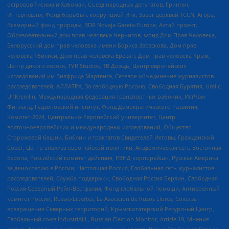
островов Тисима и Хабомаи, Съезд народных депутатов, Гринпис
Интернешнл, Фонд борьбы с коррупцией Инк, Завет церквей TCCN, Агора,
Всемирный фонд природы, BDR Novaja Gazeta-Europe, Алтай проект,
Образовательный дом прав человека Чернигов, Фонд Дом Прав Человека,
Белорусский дом прав человека имени Бориса Звозскова, Дом прав
человека Тбилиси, Дом прав человека Ереван, Дом прав человека Крым,
Центр дикого лосося, TVR Studios, ТВ Дождь, Центр европейских
исследований им Вилфрида Мартенса, Сетевое объединение журналистов
расследователей, АЛЛАТРА, За свободную Россию, Свободная Бурятия, Uralic,
UnKremlin, Международная федерация транспортных рабочих, ИстЧам
Финланд, Гудзоновский институт, Фонд Демократического Развития,
Комитет-2024, Центрально-Европейский университет, Центр
восточноевропейских и международных исследований, Общество
Сторожевой башни, Библии и трактатов Свидетелей Иеговы, Гражданский
Совет, Центр анализа европейской политики, Академическая сеть Восточная
Европа, Российский комитет действия, РЭНД корпорейшн, Русская Америка
за демократию в России, Настоящая Россия, Глобальная сеть журналистов-
расследователей, Служба поддержки, Свободная Россия Берлин, Свободная
Россия Северный Рейн-Вестфалия, Фонд глобальной помощи, Антивоенный
комитет России, Russie-Libertes, La Asocicion de Rusos Libres, Союз за
возвращение Северных территорий, Крымскотатарский Ресурсный Центр,
Глобальный союз IndustriALL, Russian Election Monitor, Article 19, Мнение