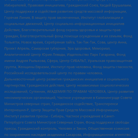
Избирателей, Правовая инициатива, Гражданский Союз, Хасдей Ерушалаим,
Центр поддержки и содействия развитию средств массовой информации,
Горячая Линия, В защиту прав заключенных, Институт глобализации и
социальных движений, Центр социально-информационных инициатив
Действие, Благотворительный фонд охраны здоровья и защиты прав
граждан, Благотворительный фонд помощи осужденным и их семьям, Фонд
Тольятти, Новое время, Серебряная тайга, Так-Так-Так, Сова, центр Анна,
Проект Апрель, Самарская губерния, Эра здоровья, Мемориал,
Аналитический Центр Юрия Левады, Издательство Парк Гагарина, Фонд
имени Андрея Рылькова, Сфера, Центр СИБАЛЬТ, Уральская правозащитная
группа, Женщины Евразии, Институт прав человека, Фонд защиты гласности,
Российский исследовательский центр по правам человека,
Дальневосточный центр развития гражданских инициатив и социального
партнерства, Гражданское действие, Центр независимых социологических
исследований, Сутяжник, АКАДЕМИЯ ПО ПРАВАМ ЧЕЛОВЕКА, Центр развития
некоммерческих организаций, Частное учреждение в Калининграде Совета
Министров северных стран, Гражданское содействие, Трансперенси
Интернешнл-Р, Центр Защиты Прав Средств Массовой Информации,
Институт развития прессы - Сибирь, Частное учреждение в Санкт-
Петербурге Совета Министров Северных Стран, Фонд поддержки свободы
прессы, Гражданский контроль, Человек и Закон, Общественная комиссия
по сохранению наследия академика Сахарова, Информационное агентство