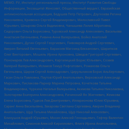
МЕМО. РУ, Институт региональной прессы, Институт Развития Свободы
Информации, Экозащита!-Женсовет, Общественный вердикт, Евразийская
антимонопольная ассоциация, Бедушев Петр Петрович, Дзугкоева Регина
Николаевна, Кривенко Сергей Владимирович, Милославский Павел
Юрьевич, Шнырова Ольга Вадимовна, Чанышева Лилия Айратовна,
Сидорович Ольга Борисовна, Туровский Александр Алексеевич, Васильева
Анастасия Евгеньевна, Ривина Анна Валерьевна, Бойко Анатолий
Николаевич, Дугин Сергей Георгиевич, Пивоваров Андрей Сергеевич,
Аверин Виталий Евгеньевич, Барахоев Магомед Бекханович, Шарипков
Олег Викторович, Мошель Ирина Ароновна, Шведов Григорий Сергеевич,
Пономарев Лев Александрович, Каргалицкий Борис Юльевич, Созаев
Валерий Валерьевич, Исламов Тимур Рифгатович, Романова Ольга
Евгеньевна, Щаров Сергей Алексадрович, Цирульников Борис Альбертович,
Гасан Ольга Павловна, Паутов Юрий Анатольевич, Верховский Александр
Маркович, Пислакова-Паркер Марина Петровна, Кочеткова Татьяна
Владимировна, Чуркина Наталья Валерьевна, Акимова Татьяна Николаевна,
Золотарева Екатерина Александровна, Рачинский Ян Збигневич, Жемкова
Елена Борисовна, Гудков Лев Дмитриевич, Илларионова Юлия Юрьевна,
Саранг Анна Васильевна, Захарова Светлана Сергеевна, Аверин Владимир
Анатольевич, Щур Татьяна Михайловна, Щур Николай Алексеевич,
Блинушов Андрей Юрьевич, Мосин Алексей Геннадьевич, Гефтер Валентин
Михайлович, Симонов Алексей Кириллович, Флиге Ирина Анатольевна,