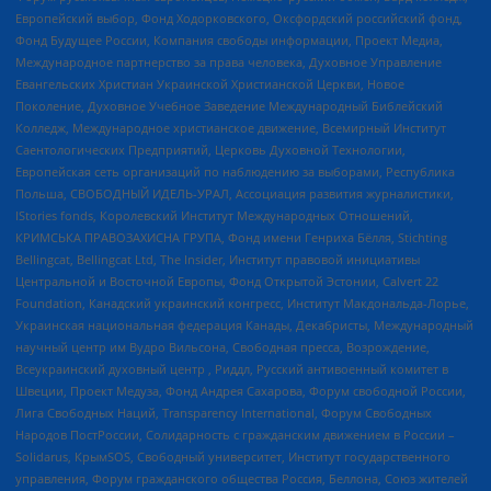
Европейский выбор, Фонд Ходорковского, Оксфордский российский фонд,
Фонд Будущее России, Компания свободы информации, Проект Медиа,
Международное партнерство за права человека, Духовное Управление
Евангельских Христиан Украинской Христианской Церкви, Новое
Поколение, Духовное Учебное Заведение Международный Библейский
Колледж, Международное христианское движение, Всемирный Институт
Саентологических Предприятий, Церковь Духовной Технологии,
Европейская сеть организаций по наблюдению за выборами, Республика
Польша, СВОБОДНЫЙ ИДЕЛЬ-УРАЛ, Ассоциация развития журналистики,
IStories fonds, Королевский Институт Международных Отношений,
КРИМСЬКА ПРАВОЗАХИСНА ГРУПА, Фонд имени Генриха Бёлля, Stichting
Bellingcat, Bellingcat Ltd, The Insider, Институт правовой инициативы
Центральной и Восточной Европы, Фонд Открытой Эстонии, Calvert 22
Foundation, Канадский украинский конгресс, Институт Макдональда-Лорье,
Украинская национальная федерация Канады, Декабристы, Международный
научный центр им Вудро Вильсона, Свободная пресса, Возрождение,
Всеукраинский духовный центр , Риддл, Русский антивоенный комитет в
Швеции, Проект Медуза, Фонд Андрея Сахарова, Форум свободной России,
Лига Свободных Наций, Transparеncy International, Форум Свободных
Народов ПостРоссии, Солидарность с гражданским движением в России –
Solidarus, КрымSOS, Свободный университет, Институт государственного
управления, Форум гражданского общества Россия, Беллона, Союз жителей