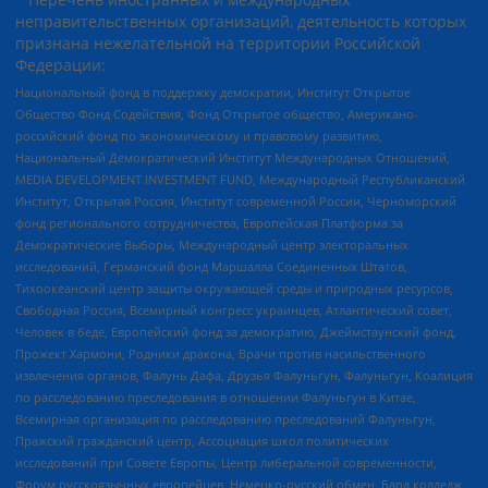
неправительственных организаций, деятельность которых
признана нежелательной на территории Российской
Федерации:
Национальный фонд в поддержку демократии, Институт Открытое
Общество Фонд Содействия, Фонд Открытое общество, Американо-
российский фонд по экономическому и правовому развитию,
Национальный Демократический Институт Международных Отношений,
MEDIA DEVELOPMENT INVESTMENT FUND, Международный Республиканский
Институт, Открытая Россия, Институт современной России, Черноморский
фонд регионального сотрудничества, Европейская Платформа за
Демократические Выборы, Международный центр электоральных
исследований, Германский фонд Маршалла Соединенных Штатов,
Тихоокеанский центр защиты окружающей среды и природных ресурсов,
Свободная Россия, Всемирный конгресс украинцев, Атлантический совет,
Человек в беде, Европейский фонд за демократию, Джеймстаунский фонд,
Прожект Хармони, Родники дракона, Врачи против насильственного
извлечения органов, Фалунь Дафа, Друзья Фалуньгун, Фалуньгун, Коалиция
по расследованию преследования в отношении Фалуньгун в Китае,
Всемирная организация по расследованию преследований Фалуньгун,
Пражский гражданский центр, Ассоциация школ политических
исследований при Совете Европы, Центр либеральной современности,
Форум русскоязычных европейцев, Немецко-русский обмен, Бард колледж,