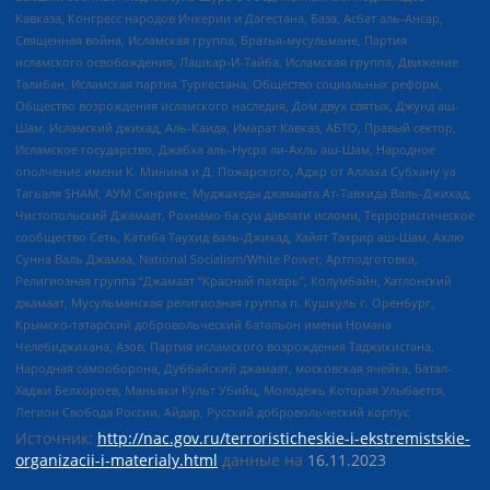
Кавказа, Конгресс народов Ичкерии и Дагестана, База, Асбат аль-Ансар,
Священная война, Исламская группа, Братья-мусульмане, Партия
исламского освобождения, Лашкар-И-Тайба, Исламская группа, Движение
Талибан, Исламская партия Туркестана, Общество социальных реформ,
Общество возрождения исламского наследия, Дом двух святых, Джунд аш-
Шам, Исламский джихад, Аль-Каида, Имарат Кавказ, АБТО, Правый сектор,
Исламское государство, Джабха аль-Нусра ли-Ахль аш-Шам, Народное
ополчение имени К. Минина и Д. Пожарского, Аджр от Аллаха Субхану уа
Тагьаля SHAM, АУМ Синрике, Муджахеды джамаата Ат-Тавхида Валь-Джихад,
Чистопольский Джамаат, Рохнамо ба суи давлати исломи, Террористическое
сообщество Сеть, Катиба Таухид валь-Джихад, Хайят Тахрир аш-Шам, Ахлю
Сунна Валь Джамаа, National Socialism/White Power, Артподготовка,
Религиозная группа “Джамаат “Красный пахарь”, Колумбайн, Хатлонский
джамаат, Мусульманская религиозная группа п. Кушкуль г. Оренбург,
Крымско-татарский добровольческий батальон имени Номана
Челебиджихана, Азов, Партия исламского возрождения Таджикистана,
Народная самооборона, Дуббайский джамаат, московская ячейка, Батал-
Хаджи Белхороев, Маньяки Культ Убийц, Молодёжь Которая Улыбается,
Легион Свобода России, Айдар, Русский добровольческий корпус
Источник:
http://nac.gov.ru/terroristicheskie-i-ekstremistskie-
organizacii-i-materialy.html
данные на
16.11.2023