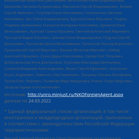
Мельникова Валентина Дмитриевна, Вититинова Елена Владимировна,
Баженова Светлана Куприяновна, Максимов Сергей Владимирович, Беляев
Сергей Иванович, Голубева Елена Николаевна, Ганнушкина Светлана
Алексеевна, Закс Елена Владимировна, Буртина Елена Юрьевна, Гендель
Людмила Залмановна, Кокорина Екатерина Алексеевна, Шуманов Илья
Вячеславович, Арапова Галина Юрьевна, Свечников Анатолий Мариевич,
Прохоров Вадим Юрьевич, Шахова Елена Владимировна, Подузов Сергей
Васильевич, Протасова Ирина Вячеславовна, Литинский Леонид Борисович,
Лукашевский Сергей Маркович, Бахмин Вячеслав Иванович, Шабад
Анатолий Ефимович, Сухих Дарья Николаевна, Орлов Олег Петрович,
Добровольская Анна Дмитриевна, Королева Александра Евгеньевна,
Смирнов Владимир Александрович, Вицин Сергей Ефимович, Золотухин
Борис Андреевич, Левинсон Лев Семенович, Локшина Татьяна Иосифовна,
Орлов Олег Петрович, Полякова Мара Федоровна, Резник Генри Маркович,
Захаров Герман Константинович
Источник:
http://unro.minjust.ru/NKOForeignAgent.aspx
данные на
24.03.2022
* Единый федеральный список организаций, в том числе
иностранных и международных организаций, признанных
в соответствии с законодательством Российской Федерации
террористическими:
Высший военный Маджлисуль Шура Объединенных сил моджахедов