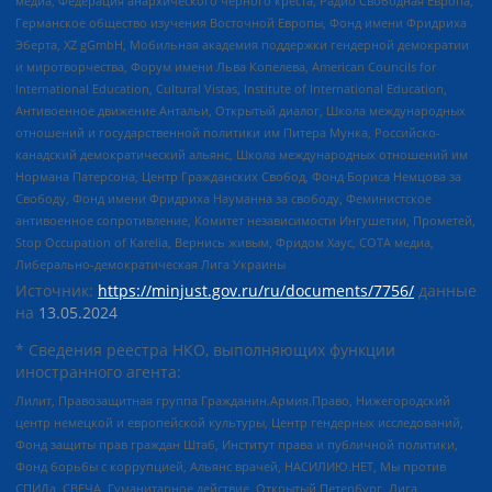
медиа, Федерация анархического черного креста, Радио Свободная Европа,
Германское общество изучения Восточной Европы, Фонд имени Фридриха
Эберта, XZ gGmbH, Мобильная академия поддержки гендерной демократии
и миротворчества, Форум имени Льва Копелева, American Councils for
International Education, Cultural Vistas, Institute of International Education,
Антивоенное движение Антальи, Открытый диалог, Школа международных
отношений и государственной политики им Питера Мунка, Российско-
канадский демократический альянс, Школа международных отношений им
Нормана Патерсона, Центр Гражданских Свобод, Фонд Бориса Немцова за
Свободу, Фонд имени Фридриха Науманна за свободу, Феминистское
антивоенное сопротивление, Комитет независимости Ингушетии, Прометей,
Stop Occupation of Karelia, Вернись живым, Фридом Хаус, СОТА медиа,
Либерально-демократическая Лига Украины
Источник:
https://minjust.gov.ru/ru/documents/7756/
данные
на
13.05.2024
* Сведения реестра НКО, выполняющих функции
иностранного агента:
Лилит, Правозащитная группа Гражданин.Армия.Право, Нижегородский
центр немецкой и европейской культуры, Центр гендерных исследований,
Фонд защиты прав граждан Штаб, Институт права и публичной политики,
Фонд борьбы с коррупцией, Альянс врачей, НАСИЛИЮ.НЕТ, Мы против
СПИДа, СВЕЧА, Гуманитарное действие, Открытый Петербург, Лига