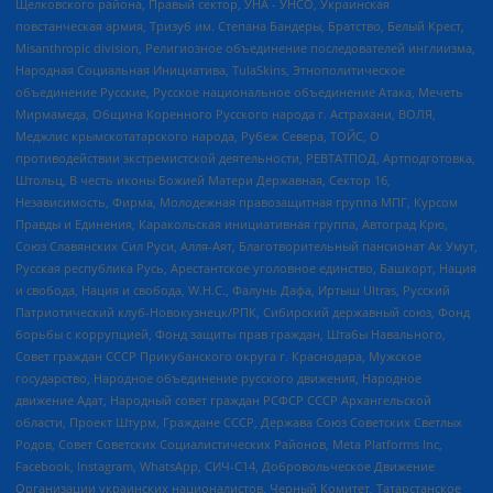
Щелковского района, Правый сектор, УНА - УНСО, Украинская
повстанческая армия, Тризуб им. Степана Бандеры, Братство, Белый Крест,
Misanthropic division, Религиозное объединение последователей инглиизма,
Народная Социальная Инициатива, TulaSkins, Этнополитическое
объединение Русские, Русское национальное объединение Атака, Мечеть
Мирмамеда, Община Коренного Русского народа г. Астрахани, ВОЛЯ,
Меджлис крымскотатарского народа, Рубеж Севера, ТОЙС, О
противодействии экстремистской деятельности, РЕВТАТПОД, Артподготовка,
Штольц, В честь иконы Божией Матери Державная, Сектор 16,
Независимость, Фирма, Молодежная правозащитная группа МПГ, Курсом
Правды и Единения, Каракольская инициативная группа, Автоград Крю,
Союз Славянских Сил Руси, Алля-Аят, Благотворительный пансионат Ак Умут,
Русская республика Русь, Арестантское уголовное единство, Башкорт, Нация
и свобода, Нация и свобода, W.H.С., Фалунь Дафа, Иртыш Ultras, Русский
Патриотический клуб-Новокузнецк/РПК, Сибирский державный союз, Фонд
борьбы с коррупцией, Фонд защиты прав граждан, Штабы Навального,
Совет граждан СССР Прикубанского округа г. Краснодара, Мужское
государство, Народное объединение русского движения, Народное
движение Адат, Народный совет граждан РСФСР СССР Архангельской
области, Проект Штурм, Граждане СССР, Держава Союз Советских Светлых
Родов, Совет Советских Социалистических Районов, Meta Platforms Inc,
Facebook, Instagram, WhatsApp, СИЧ-С14, Добровольческое Движение
Организации украинских националистов, Черный Комитет, Татарстанское