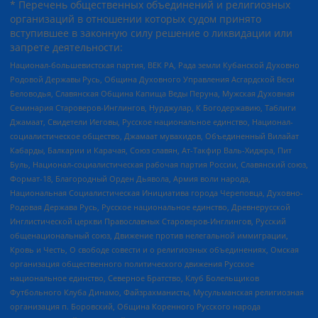
* Перечень общественных объединений и религиозных
организаций в отношении которых судом принято
вступившее в законную силу решение о ликвидации или
запрете деятельности:
Национал-большевистская партия, ВЕК РА, Рада земли Кубанской Духовно
Родовой Державы Русь, Община Духовного Управления Асгардской Веси
Беловодья, Славянская Община Капища Веды Перуна, Мужская Духовная
Семинария Староверов-Инглингов, Нурджулар, К Богодержавию, Таблиги
Джамаат, Свидетели Иеговы, Русское национальное единство, Национал-
социалистическое общество, Джамаат мувахидов, Объединенный Вилайат
Кабарды, Балкарии и Карачая, Союз славян, Ат-Такфир Валь-Хиджра, Пит
Буль, Национал-социалистическая рабочая партия России, Славянский союз,
Формат-18, Благородный Орден Дьявола, Армия воли народа,
Национальная Социалистическая Инициатива города Череповца, Духовно-
Родовая Держава Русь, Русское национальное единство, Древнерусской
Инглистической церкви Православных Староверов-Инглингов, Русский
общенациональный союз, Движение против нелегальной иммиграции,
Кровь и Честь, О свободе совести и о религиозных объединениях, Омская
организация общественного политического движения Русское
национальное единство, Северное Братство, Клуб Болельщиков
Футбольного Клуба Динамо, Файзрахманисты, Мусульманская религиозная
организация п. Боровский, Община Коренного Русского народа