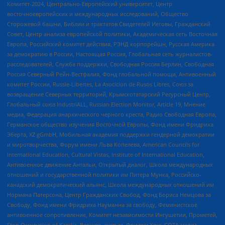
Комитет-2024, Центрально-Европейский университет, Центр
восточноевропейских и международных исследований, Общество
Сторожевой башни, Библии и трактатов Свидетелей Иеговы, Гражданский
Совет, Центр анализа европейской политики, Академическая сеть Восточная
Европа, Российский комитет действия, РЭНД корпорейшн, Русская Америка
за демократию в России, Настоящая Россия, Глобальная сеть журналистов-
расследователей, Служба поддержки, Свободная Россия Берлин, Свободная
Россия Северный Рейн-Вестфалия, Фонд глобальной помощи, Антивоенный
комитет России, Russie-Libertes, La Asocicion de Rusos Libres, Союз за
возвращение Северных территорий, Крымскотатарский Ресурсный Центр,
Глобальный союз IndustriALL, Russian Election Monitor, Article 19, Мнение
медиа, Федерация анархического черного креста, Радио Свободная Европа,
Германское общество изучения Восточной Европы, Фонд имени Фридриха
Эберта, XZ gGmbH, Мобильная академия поддержки гендерной демократии
и миротворчества, Форум имени Льва Копелева, American Councils for
International Education, Cultural Vistas, Institute of International Education,
Антивоенное движение Антальи, Открытый диалог, Школа международных
отношений и государственной политики им Питера Мунка, Российско-
канадский демократический альянс, Школа международных отношений им
Нормана Патерсона, Центр Гражданских Свобод, Фонд Бориса Немцова за
Свободу, Фонд имени Фридриха Науманна за свободу, Феминистское
антивоенное сопротивление, Комитет независимости Ингушетии, Прометей,
Stop Occupation of Karelia, Вернись живым, Фридом Хаус, СОТА медиа,