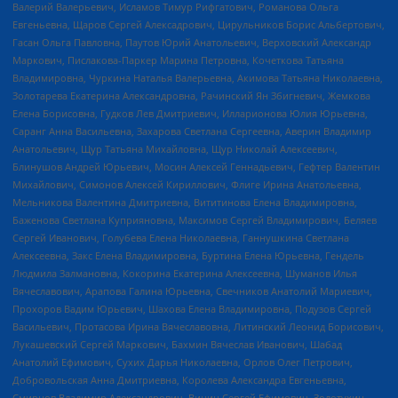
Валерий Валерьевич, Исламов Тимур Рифгатович, Романова Ольга
Евгеньевна, Щаров Сергей Алексадрович, Цирульников Борис Альбертович,
Гасан Ольга Павловна, Паутов Юрий Анатольевич, Верховский Александр
Маркович, Пислакова-Паркер Марина Петровна, Кочеткова Татьяна
Владимировна, Чуркина Наталья Валерьевна, Акимова Татьяна Николаевна,
Золотарева Екатерина Александровна, Рачинский Ян Збигневич, Жемкова
Елена Борисовна, Гудков Лев Дмитриевич, Илларионова Юлия Юрьевна,
Саранг Анна Васильевна, Захарова Светлана Сергеевна, Аверин Владимир
Анатольевич, Щур Татьяна Михайловна, Щур Николай Алексеевич,
Блинушов Андрей Юрьевич, Мосин Алексей Геннадьевич, Гефтер Валентин
Михайлович, Симонов Алексей Кириллович, Флиге Ирина Анатольевна,
Мельникова Валентина Дмитриевна, Вититинова Елена Владимировна,
Баженова Светлана Куприяновна, Максимов Сергей Владимирович, Беляев
Сергей Иванович, Голубева Елена Николаевна, Ганнушкина Светлана
Алексеевна, Закс Елена Владимировна, Буртина Елена Юрьевна, Гендель
Людмила Залмановна, Кокорина Екатерина Алексеевна, Шуманов Илья
Вячеславович, Арапова Галина Юрьевна, Свечников Анатолий Мариевич,
Прохоров Вадим Юрьевич, Шахова Елена Владимировна, Подузов Сергей
Васильевич, Протасова Ирина Вячеславовна, Литинский Леонид Борисович,
Лукашевский Сергей Маркович, Бахмин Вячеслав Иванович, Шабад
Анатолий Ефимович, Сухих Дарья Николаевна, Орлов Олег Петрович,
Добровольская Анна Дмитриевна, Королева Александра Евгеньевна,
Смирнов Владимир Александрович, Вицин Сергей Ефимович, Золотухин