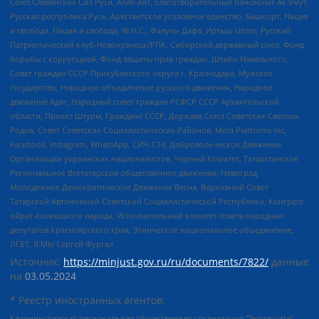
Союз Славянских Сил Руси, Алля-Аят, Благотворительный пансионат Ак Умут,
Русская республика Русь, Арестантское уголовное единство, Башкорт, Нация
и свобода, Нация и свобода, W.H.С., Фалунь Дафа, Иртыш Ultras, Русский
Патриотический клуб-Новокузнецк/РПК, Сибирский державный союз, Фонд
борьбы с коррупцией, Фонд защиты прав граждан, Штабы Навального,
Совет граждан СССР Прикубанского округа г. Краснодара, Мужское
государство, Народное объединение русского движения, Народное
движение Адат, Народный совет граждан РСФСР СССР Архангельской
области, Проект Штурм, Граждане СССР, Держава Союз Советских Светлых
Родов, Совет Советских Социалистических Районов, Meta Platforms Inc,
Facebook, Instagram, WhatsApp, СИЧ-С14, Добровольческое Движение
Организации украинских националистов, Черный Комитет, Татарстанское
Региональное Всетатарское общественное движение, Невоград,
Молодежное Демократическое Движение Весна, Верховный Совет
Татарской Автономной Советской Социалистической Республики, Конгресс
ойрат-калмыцкого народа, Исполнительный комитет совета народных
депутатов Красноярского края, Этническое национальное объединение,
ЛГБТ, Я.МЫ Сергей Фургал
Источник:
https://minjust.gov.ru/ru/documents/7822/
данные
на
03.05.2024
* Реестр иностранных агентов:
Калининградская региональная общественная организация "Экозащита!-Женсовет", Фонд содействия защите прав и свобод граждан "Общественный вердикт", Фонд "Институт Развития Свободы Информации", Частное учреждение "Информационное агентство МЕМО. РУ", Региональная общественная организация "Общественная комиссия по сохранению наследия академика Сахарова", Фонд поддержки свободы прессы, Санкт-Петербургская общественная правозащитная организация "Гражданский контроль", Межрегиональная общественная организация "Информационно-просветительский центр "Мемориал", Региональный Фонд "Центр Защиты Прав Средств Массовой Информации", с 05.12.2023 Фонд "Центр Защиты Прав Средств массовой информации", Региональная общественная благотворительная организация помощи беженцам и мигрантам "Гражданское содействие", Негосударственное образовательное учреждение дополнительного профессионального образования (повышение квалификации) специалистов "АКАДЕМИЯ ПО ПРАВАМ ЧЕЛОВЕКА", Свердловская региональная общественная организация "Сутяжник", Автономная некоммерческая организация "Центр независимых социологических исследований", Союз общественных объединений "Российский исследовательский центр по правам человека", Региональное общественное учреждение научно-информационный центр "МЕМОРИАЛ", Некоммерческая организация "Фонд защиты гласности", Автономная некоммерческая организация "Институт прав человека", Городская общественная организация "Екатеринбургское общество "МЕМОРИАЛ", Городская общественная организация "Рязанское историко-просветительское и правозащитное общество "Мемориал" (Рязанский Мемориал), Челябинский региональный орган общественной самодеятельности – женское общественное объединение "Женщины Евразии", Челябинский региональный орган общественной самодеятельности "Уральская правозащитная группа", Фонд содействия защите здоровья и социальной справедливости имени Андрея Рылькова, Автономная Некоммерческая Организация "Аналитический Центр Юрия Левады", Автономная некоммерческая организация социальной поддержки населения "Проект Апрель", Региональная общественная организация помощи женщинам и детям, находящимся в кризисной ситуации "Информационно-методический центр "Анна", Фонд содействия развитию массовых коммуникаций и правовому просвещению "Так-так-Так", Фонд содействия устойчивому развитию "Серебряная тайга", Свердловский региональный общественный фонд социальных проектов "Новое время", "Idel.Реалии", Кавказ.Реалии, Крым.Реалии, Телеканал Настоящее Время, Татаро-башкирская служба Радио Свобода (Azatliq Radiosi), Радио Свободная Европа/Радио Свобода (PCE/PC), "Сибирь.Реалии", "Фактограф", Благотворительный фонд помощи осужденным и их семьям, Автономная некоммерческая организация "Институт глобализации и социальных движений", Фонд "В защиту прав заключенных", Частное учреждение "Центр поддержки и содействия развитию средств массовой информации", Пензенский региональный общественный благотворительный фонд "Гражданский союз", "Север.Реалии", Некоммерческая организация Фонд "Правовая инициатива", Общество с ограниченной ответственностью "Радио Свободная Европа/Радио Свобода", Чешское информационное агентство "MEDIUM-ORIENT", Красноярская региональная общественная организация "Мы против СПИДа", Камалягин Денис Николаевич, Маркелов Сергей Евгеньевич, Пономарев Лев Александрович, Савицкая Людмила Алексеевна, Автономная некоммерческая организация "Центр по работе с проблемой насилия "НАСИЛИЮ.НЕТ", Межрегиональный профессиональный союз работников здравоохранения "Альянс врачей", Юридическое лицо, зарегистрированное в Латвийской Республике, SIA "Medusa Project" (регистрационный номер 40103797863, дата регистрации 10.06.2014), Некоммерческая организация "Фонд по борьбе с коррупцией", Автономная некоммерческая организация "Институт права и публичной политики", Баданин Роман Сергеевич, Гликин Максим Александрович, Железнова Мария Михайловна, Лукьянова Юлия Сергеевна, Маетная Елизавета Витальевна, Маняхин Петр Борисович, Чуракова Ольга Владимировна, Ярош Юлия Петровна, Юридическое лицо "The Insider SIA", зарегистрированное в Риге, Латвийская Республика (дата регистрации 26.06.2015), являющееся администратором доменного имени интернет-издания "The Insider SIA", https://theins.ru, Постернак Алексей Евгеньевич, Рубин Михаил Аркадьевич, Анин Роман Александрович, Юридическое лицо Istories fonds, зарегистрированное в Латвийской Республике (регистрационный номер 50008295751, дата регистрации 24.02.2020), Великовский Дмитрий Александрович, Долинина Ирина Николаевна, Мароховская Алеся Алексеевна, Шлейнов Роман Юрьевич, Шмагун Олеся Валентиновна, Общество с ограниченной ответственностью "Альтаир 2021", Общество с ограниченной ответственностью "Вега 2021", Общество с ограниченной ответственностью "Главный редактор 2021", Общество с ограниченной ответственностью "Ромашки монолит", Важенков Артем Валерьевич, Ивановская областная общественная организация "Центр гендерных исследований", Гурман Юрий Альбертович, Медиапроект "ОВД-Инфо", Егоров Владимир Владимирович, Жилинский Владимир Александрович, Общество с ограниченной ответственностью "ЗП", Иванова София Юрьевна, Карезина Инна Павловна, Кильтау Екатерина Викторовна, Петров Алексей Викторович, Пискунов Сергей Евгеньевич, Смирнов Сергей Сергеевич, Тихонов Михаил Сергеевич, Общество с ограниченной ответственностью "ЖУРНАЛИСТ-ИНОСТРАННЫЙ АГЕНТ", Арапова Галина Юрьевна, Вольтская Татьяна Анатольевна, Американская компания "Mason G.E.S. Anonymous Foundation" (США), являющаяся владельцем интернет-издания https://mnews.world/, Компания "Stichting Bellingcat", зарегистрированная в Нидерландах (дата регистрации 11.07.2018), Захаров Андрей Вячеславович, Клепиковская Екатерина Дмитриевна, Общество с ограниченной ответственностью "МЕМО", Перл Роман Александрович, Симонов Евгений Алексеевич, Соловьева Елена Анатольевна, Сотников Даниил Владимирович, Сурначева Елизавета Дмитриевна, Автономная некоммерческая организация по защите прав человека и информированию населения "Якутия – Наше Мнение", Общество с ограниченной ответственностью "Москоу диджитал медиа", с 26.01.2023 Общество с ограниченной ответственностью "Чайка Белые сады", Ветошкина Валерия Валерьевна, Заговора Максим Александрович, Межрегиональное общественное движение "Российская ЛГБТ - сеть", Оленичев Максим Владимирович, Павлов Иван Юрьевич, Скворцова Елена Сергеевна, Общество с ограниченной ответственностью "Как бы инагент", Кочетков Игорь Викторович, Общество с ограниченной ответственностью "Честные выборы", Еланчик Олег Александрович, Общество с ограниченной ответственностью "Нобелевский призыв", Гималова Регина Эмилевна, Григорьев Андрей Валерьевич, Григорьева Алина Александровна, Ассоциация по содействию защите прав призывников, альтернативнослужащих и военнослужащих "Правозащитная группа "Гражданин.Армия.Право", Хисамова Регина Фаритовна, Автономная некоммерческая организация по реализации социально-правовых программ "Лилит", Дальневосточное общественное движение "Маяк", Санкт-Петербургская ЛГБТ-инициативная группа "Выход", Инициативная группа ЛГБТ+ "Реверс", Алексеев Андрей Викторович, Бекбулатова Таисия Львовна, Беляев Иван Михайлович, Владыкина Елена Сергеевна, Гельман Марат Александрович, Никульшина Вероника Юрьевна, Толоконникова Надежда Андреевна, Шендерович Виктор Анатольевич, Общество с ограниченной ответственностью "Данное сообщение", Общество с ограниченной ответственностью Издательский дом "Новая глава", Айнбиндер Александра Александровна, Московский комьюнити-центр для ЛГБТ+инициатив, Благотворительный фонд развития филантропии, Deutsche Welle (Германия, Kurt-Schumacher-Strasse 3, 53113 Bonn), Борзунова Мария Михайловна, Воробьев Виктор Викторович, Голубева Анна Львовна, Константинова Алла Михайловна, Малкова Ирина Владимировна, Мурадов Мурад Абдулгалимович, Осетинская Елизавета Николаевна, Понасенков Евгений Николаевич, Ганапольский Матвей Юрьевич, Киселев Евгений Алексеевич, Борухович Ирина Григорьевна, Дремин Иван Тимофеевич, Дубровский Дмитрий Викторович, Красноярская региональная общественная организация поддержки и развития альтернативных образовательных технологий и межкультурных коммуникаций "ИНТЕРРА", Маяковская Екатерина Алексеевна, Фейгин Марк Захарович, Филимонов Андрей Викторович, Дзугкоева Регина Николаевна, Доброхотов Роман Александрович, Дудь Юрий Александрович, Елкин Сергей Владимирович, Кругликов Кирилл Игоревич, Сабунаева Мария Леонидовна, Семенов Алексей Владимирович, Шаинян Карен Багратович, Шульман Екатерина Михайловна, Асафьев Артур Валерьевич, Вахштайн Виктор Семенович, Венедиктов Алексей Алексеевич, Лушникова Екатерина Евгеньевна, Волков Леонид Михайлович, Невзоров Александр Глебович, Пархоменко Сергей Борисович, Сироткин Ярослав Николаевич, Кара-Мурза Владимир Владимирович, Баранова Наталья Владимировна, Гозман Леонид Яковлевич, Кагарлицкий Борис Юльевич, Климарев Михаил Валерьевич, Милов Владимир Станиславович, Автономная некоммерческая организация Краснодарский центр современного искусства "Типография", Моргенштерн Алишер Тагирович, Соболь Любовь Эдуардовна, Общество с ограниченной ответственностью "ЛИЗА НОРМ", Каспаров Гарри Кимович, Ходорковский Михаил Борисович, Общество с ограниченной ответственностью "Апрельские тезисы", Данилович Ирина Брониславовна, Кашин Олег Владимирович, Петров Николай Владимирович, Пивоваров Алексей Владимирович, Соколов Михаил Владимирович, Цветкова Юлия Владимировна, Чичваркин Евгений Александрович, Комитет против пыток/Команда против пыток, Общество с ограниченной ответственностью "Первый научный", Общество с ограниченной ответственностью "Вертолет и ко", Белоцерковская Вероника Борисовна, Кац Максим Евгеньевич, Лазарева Татьяна Юрьевна, Шаведдинов Руслан Табризович, Яшин Илья Валерьевич, Общество с ограниченной ответственностью "Иноагент ААВ", Алешковский Дмитрий Петрович, Альбац Евгения Марковна, Быков Дмитрий Львович, Галямина Юлия Евгеньевна, Лойко Сергей Леонидович, Мартынов Кирилл Константинович, Медведев Сергей Александрович, Крашенинников Федор Геннадиевич, Гордеева Катерина Вл