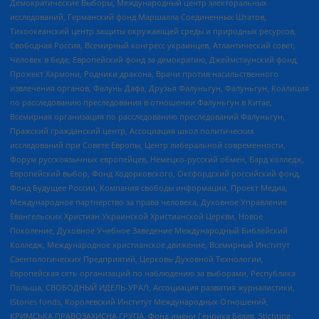
Демократические Выборы, Международный центр электоральных
исследований, Германский фонд Маршалла Соединенных Штатов,
Тихоокеанский центр защиты окружающей среды и природных ресурсов,
Свободная Россия, Всемирный конгресс украинцев, Атлантический совет,
Человек в беде, Европейский фонд за демократию, Джеймстаунский фонд,
Прожект Хармони, Родники дракона, Врачи против насильственного
извлечения органов, Фалунь Дафа, Друзья Фалуньгун, Фалуньгун, Коалиция
по расследованию преследования в отношении Фалуньгун в Китае,
Всемирная организация по расследованию преследований Фалуньгун,
Пражский гражданский центр, Ассоциация школ политических
исследований при Совете Европы, Центр либеральной современности,
Форум русскоязычных европейцев, Немецко-русский обмен, Бард колледж,
Европейский выбор, Фонд Ходорковского, Оксфордский российский фонд,
Фонд Будущее России, Компания свободы информации, Проект Медиа,
Международное партнерство за права человека, Духовное Управление
Евангельских Христиан Украинской Христианской Церкви, Новое
Поколение, Духовное Учебное Заведение Международный Библейский
Колледж, Международное христианское движение, Всемирный Институт
Саентологических Предприятий, Церковь Духовной Технологии,
Европейская сеть организаций по наблюдению за выборами, Республика
Польша, СВОБОДНЫЙ ИДЕЛЬ-УРАЛ, Ассоциация развития журналистики,
IStories fonds, Королевский Институт Международных Отношений,
КРИМСЬКА ПРАВОЗАХИСНА ГРУПА, Фонд имени Генриха Бёлля, Stichting