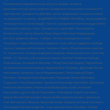
Российский исследовательский центр по правам человека,
Дальневосточный центр развития гражданских инициатив и социального
партнерства, Гражданское действие, Центр независимых социологических
исследований, Сутяжник, АКАДЕМИЯ ПО ПРАВАМ ЧЕЛОВЕКА, Центр развития
некоммерческих организаций, Частное учреждение в Калининграде Совета
Министров северных стран, Гражданское содействие, Трансперенси
Интернешнл-Р, Центр Защиты Прав Средств Массовой Информации,
Институт развития прессы - Сибирь, Частное учреждение в Санкт-
Петербурге Совета Министров Северных Стран, Фонд поддержки свободы
прессы, Гражданский контроль, Человек и Закон, Общественная комиссия
по сохранению наследия академика Сахарова, Информационное агентство
МЕМО. РУ, Институт региональной прессы, Институт Развития Свободы
Информации, Экозащита!-Женсовет, Общественный вердикт, Евразийская
антимонопольная ассоциация, Бедушев Петр Петрович, Дзугкоева Регина
Николаевна, Кривенко Сергей Владимирович, Милославский Павел
Юрьевич, Шнырова Ольга Вадимовна, Чанышева Лилия Айратовна,
Сидорович Ольга Борисовна, Туровский Александр Алексеевич, Васильева
Анастасия Евгеньевна, Ривина Анна Валерьевна, Бойко Анатолий
Николаевич, Дугин Сергей Георгиевич, Пивоваров Андрей Сергеевич,
Аверин Виталий Евгеньевич, Барахоев Магомед Бекханович, Шарипков
Олег Викторович, Мошель Ирина Ароновна, Шведов Григорий Сергеевич,
Пономарев Лев Александрович, Каргалицкий Борис Юльевич, Созаев