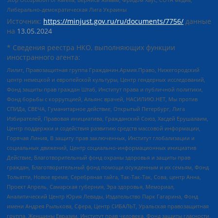
Либерально-демократическая Лига Украины
Источник:
https://minjust.gov.ru/ru/documents/7756/
данные
на
13.05.2024
* Сведения реестра НКО, выполняющих функции
иностранного агента:
Лилит, Правозащитная группа Гражданин.Армия.Право, Нижегородский
центр немецкой и европейской культуры, Центр гендерных исследований,
Фонд защиты прав граждан Штаб, Институт права и публичной политики,
Фонд борьбы с коррупцией, Альянс врачей, НАСИЛИЮ.НЕТ, Мы против
СПИДа, СВЕЧА, Гуманитарное действие, Открытый Петербург, Лига
Избирателей, Правовая инициатива, Гражданский Союз, Хасдей Ерушалаим,
Центр поддержки и содействия развитию средств массовой информации,
Горячая Линия, В защиту прав заключенных, Институт глобализации и
социальных движений, Центр социально-информационных инициатив
Действие, Благотворительный фонд охраны здоровья и защиты прав
граждан, Благотворительный фонд помощи осужденным и их семьям, Фонд
Тольятти, Новое время, Серебряная тайга, Так-Так-Так, Сова, центр Анна,
Проект Апрель, Самарская губерния, Эра здоровья, Мемориал,
Аналитический Центр Юрия Левады, Издательство Парк Гагарина, Фонд
имени Андрея Рылькова, Сфера, Центр СИБАЛЬТ, Уральская правозащитная
группа, Женщины Евразии, Институт прав человека, Фонд защиты гласности,