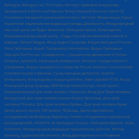
Bellingcat, Bellingcat Ltd, The Insider, Институт правовой инициативы
Центральной и Восточной Европы, Фонд Открытой Эстонии, Calvert 22
Foundation, Канадский украинский конгресс, Институт Макдональда-Лорье,
Украинская национальная федерация Канады, Декабристы, Международный
научный центр им Вудро Вильсона, Свободная пресса, Возрождение,
Всеукраинский духовный центр , Риддл, Русский антивоенный комитет в
Швеции, Проект Медуза, Фонд Андрея Сахарова, Форум свободной России,
Лига Свободных Наций, Transparеncy International, Форум Свободных
Народов ПостРоссии, Солидарность с гражданским движением в России –
Solidarus, КрымSOS, Свободный университет, Институт государственного
управления, Форум гражданского общества Россия, Беллона, Союз жителей
островов Тисима и Хабомаи, Съезд народных депутатов, Гринпис
Интернешнл, Фонд борьбы с коррупцией Инк, Завет церквей TCCN, Агора,
Всемирный фонд природы, BDR Novaja Gazeta-Europe, Алтай проект,
Образовательный дом прав человека Чернигов, Фонд Дом Прав Человека,
Белорусский дом прав человека имени Бориса Звозскова, Дом прав
человека Тбилиси, Дом прав человека Ереван, Дом прав человека Крым,
Центр дикого лосося, TVR Studios, ТВ Дождь, Центр европейских
исследований им Вилфрида Мартенса, Сетевое объединение журналистов
расследователей, АЛЛАТРА, За свободную Россию, Свободная Бурятия, Uralic,
UnKremlin, Международная федерация транспортных рабочих, ИстЧам
Финланд, Гудзоновский институт, Фонд Демократического Развития,