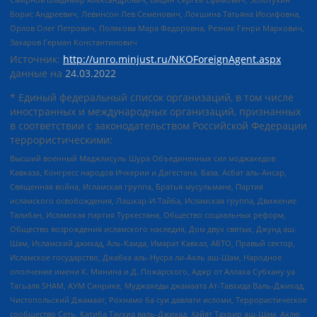
Борис Андреевич, Левинсон Лев Семенович, Локшина Татьяна Иосифовна,
Орлов Олег Петрович, Полякова Мара Федоровна, Резник Генри Маркович,
Захаров Герман Константинович
Источник:
http://unro.minjust.ru/NKOForeignAgent.aspx
данные на
24.03.2022
* Единый федеральный список организаций, в том числе
иностранных и международных организаций, признанных
в соответствии с законодательством Российской Федерации
террористическими:
Высший военный Маджлисуль Шура Объединенных сил моджахедов
Кавказа, Конгресс народов Ичкерии и Дагестана, База, Асбат аль-Ансар,
Священная война, Исламская группа, Братья-мусульмане, Партия
исламского освобождения, Лашкар-И-Тайба, Исламская группа, Движение
Талибан, Исламская партия Туркестана, Общество социальных реформ,
Общество возрождения исламского наследия, Дом двух святых, Джунд аш-
Шам, Исламский джихад, Аль-Каида, Имарат Кавказ, АБТО, Правый сектор,
Исламское государство, Джабха аль-Нусра ли-Ахль аш-Шам, Народное
ополчение имени К. Минина и Д. Пожарского, Аджр от Аллаха Субхану уа
Тагьаля SHAM, АУМ Синрике, Муджахеды джамаата Ат-Тавхида Валь-Джихад,
Чистопольский Джамаат, Рохнамо ба суи давлати исломи, Террористическое
сообщество Сеть, Катиба Таухид валь-Джихад, Хайят Тахрир аш-Шам, Ахлю