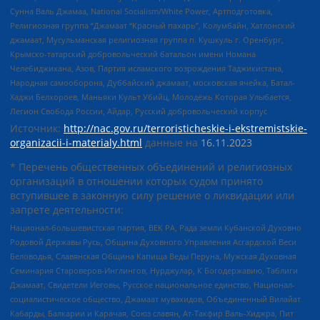
Сунна Валь Джамаа, National Socialism/White Power, Артподготовка,
Религиозная группа “Джамаат “Красный пахарь”, Колумбайн, Хатлонский
джамаат, Мусульманская религиозная группа п. Кушкуль г. Оренбург,
Крымско-татарский добровольческий батальон имени Номана
Челебиджихана, Азов, Партия исламского возрождения Таджикистана,
Народная самооборона, Дуббайский джамаат, московская ячейка, Батал-
Хаджи Белхороев, Маньяки Культ Убийц, Молодёжь Которая Улыбается,
Легион Свобода России, Айдар, Русский добровольческий корпус
Источник:
http://nac.gov.ru/terroristicheskie-i-ekstremistskie-
organizacii-i-materialy.html
данные на
16.11.2023
* Перечень общественных объединений и религиозных
организаций в отношении которых судом принято
вступившее в законную силу решение о ликвидации или
запрете деятельности:
Национал-большевистская партия, ВЕК РА, Рада земли Кубанской Духовно
Родовой Державы Русь, Община Духовного Управления Асгардской Веси
Беловодья, Славянская Община Капища Веды Перуна, Мужская Духовная
Семинария Староверов-Инглингов, Нурджулар, К Богодержавию, Таблиги
Джамаат, Свидетели Иеговы, Русское национальное единство, Национал-
социалистическое общество, Джамаат мувахидов, Объединенный Вилайат
Кабарды, Балкарии и Карачая, Союз славян, Ат-Такфир Валь-Хиджра, Пит