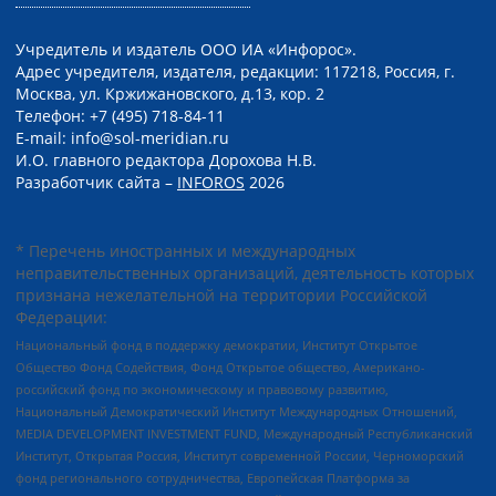
Учредитель и издатель ООО ИА «Инфорос».
Адрес учредителя, издателя, редакции: 117218, Россия, г.
Москва, ул. Кржижановского, д.13, кор. 2
Телефон: +7 (495) 718-84-11
E-mail: info@sol-meridian.ru
И.О. главного редактора Дорохова Н.В.
Разработчик сайта –
INFOROS
2026
* Перечень иностранных и международных
неправительственных организаций, деятельность которых
признана нежелательной на территории Российской
Федерации:
Национальный фонд в поддержку демократии, Институт Открытое
Общество Фонд Содействия, Фонд Открытое общество, Американо-
российский фонд по экономическому и правовому развитию,
Национальный Демократический Институт Международных Отношений,
MEDIA DEVELOPMENT INVESTMENT FUND, Международный Республиканский
Институт, Открытая Россия, Институт современной России, Черноморский
фонд регионального сотрудничества, Европейская Платформа за