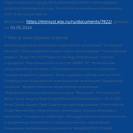
ойрат-калмыцкого народа, Исполнительный комитет совета народных
депутатов Красноярского края, Этническое национальное объединение,
ЛГБТ, Я.МЫ Сергей Фургал
Источник:
https://minjust.gov.ru/ru/documents/7822/
данные
на
03.05.2024
* Реестр иностранных агентов:
Калининградская региональная общественная организация "Экозащита!-Женсовет", Фонд содействия защите прав и свобод граждан "Общественный вердикт", Фонд "Институт Развития Свободы Информации", Частное учреждение "Информационное агентство МЕМО. РУ", Региональная общественная организация "Общественная комиссия по сохранению наследия академика Сахарова", Фонд поддержки свободы прессы, Санкт-Петербургская общественная правозащитная организация "Гражданский контроль", Межрегиональная общественная организация "Информационно-просветительский центр "Мемориал", Региональный Фонд "Центр Защиты Прав Средств Массовой Информации", с 05.12.2023 Фонд "Центр Защиты Прав Средств массовой информации", Региональная общественная благотворительная организация помощи беженцам и мигрантам "Гражданское содействие", Негосударственное образовательное учреждение дополнительного профессионального образования (повышение квалификации) специалистов "АКАДЕМИЯ ПО ПРАВАМ ЧЕЛОВЕКА", Свердловская региональная общественная организация "Сутяжник", Автономная некоммерческая организация "Центр независимых социологических исследований", Союз общественных объединений "Российский исследовательский центр по правам человека", Региональное общественное учреждение научно-информационный центр "МЕМОРИАЛ", Некоммерческая организация "Фонд защиты гласности", Автономная некоммерческая организация "Институт прав человека", Городская общественная организация "Екатеринбургское общество "МЕМОРИАЛ", Городская общественная организация "Рязанское историко-просветительское и правозащитное общество "Мемориал" (Рязанский Мемориал), Челябинский региональный орган общественной самодеятельности – женское общественное объединение "Женщины Евразии", Челябинский региональный орган общественной самодеятельности "Уральская правозащитная группа", Фонд содействия защите здоровья и социальной справедливости имени Андрея Рылькова, Автономная Некоммерческая Организация "Аналитический Центр Юрия Левады", Автономная некоммерческая организация социальной поддержки населения "Проект Апрель", Региональная общественная организация помощи женщинам и детям, находящимся в кризисной ситуации "Информационно-методический центр "Анна", Фонд содействия развитию массовых коммуникаций и правовому просвещению "Так-так-Так", Фонд содействия устойчивому развитию "Серебряная тайга", Свердловский региональный общественный фонд социальных проектов "Новое время", "Idel.Реалии", Кавказ.Реалии, Крым.Реалии, Телеканал Настоящее Время, Татаро-башкирская служба Радио Свобода (Azatliq Radiosi), Радио Свободная Европа/Радио Свобода (PCE/PC), "Сибирь.Реалии", "Фактограф", Благотворительный фонд помощи осужденным и их семьям, Автономная некоммерческая организация "Институт глобализации и социальных движений", Фонд "В защиту прав заключенных", Частное учреждение "Центр поддержки и содействия развитию средств массовой информации", Пензенский региональный общественный благотворительный фонд "Гражданский союз", "Север.Реалии", Некоммерческая организация Фонд "Правовая инициатива", Общество с ограниченной ответственностью "Радио Свободная Европа/Радио Свобода", Чешское информационное агентство "MEDIUM-ORIENT", Красноярская региональная общественная организация "Мы против СПИДа", Камалягин Денис Николаевич, Маркелов Сергей Евгеньевич, Пономарев Лев Александрович, Савицкая Людмила Алексеевна, Автономная некоммерческая организация "Центр по работе с проблемой насилия "НАСИЛИЮ.НЕТ", Межрегиональный профессиональный союз работников здравоохранения "Альянс врачей", Юридическое лицо, зарегистрированное в Латвийской Республике, SIA "Medusa Project" (регистрационный номер 40103797863, дата регистрации 10.06.2014), Некоммерческая организация "Фонд по борьбе с коррупцией", Автономная некоммерческая организация "Институт права и публичной политики", Баданин Роман Сергеевич, Гликин Максим Александрович, Железнова Мария Михайловна, Лукьянова Юлия Сергеевна, Маетная Елизавета Витальевна, Маняхин Петр Борисович, Чуракова Ольга Владимировна, Ярош Юлия Петровна, Юридическое лицо "The Insider SIA", зарегистрированное в Риге, Латвийская Республика (дата регистрации 26.06.2015), являющееся администратором доменного имени интернет-издания "The Insider SIA", https://theins.ru, Постернак Алексей Евгеньевич, Рубин Михаил Аркадьевич, Анин Роман Александрович, Юридическое лицо Istories fonds, зарегистрированное в Латвийской Республике (регистрационный номер 50008295751, дата регистрации 24.02.2020), Великовский Дмитрий Александрович, Долинина Ирина Николаевна, Мароховская Алеся Алексеевна, Шлейнов Роман Юрьевич, Шмагун Олеся Валентиновна, Общество с ограниченной ответственностью "Альтаир 2021", Общество с ограниченной ответственностью "Вега 2021", Общество с ограниченной ответственностью "Главный редактор 2021", Общество с ограниченной ответственностью "Ромашки монолит", Важенков Артем Валерьевич, Ивановская областная общественная организация "Центр гендерных исследований", Гурман Юрий Альбертович, Медиапроект "ОВД-Инфо", Егоров Владимир Владимирович, Жилинский Владимир Александрович, Общество с ограниченной ответственностью "ЗП", Иванова София Юрьевна, Карезина Инна Павловна, Кильтау Екатерина Викторовна, Петров Алексей Викторович, Пискунов Сергей Евгеньевич, Смирнов Сергей Сергеевич, Тихонов Михаил Сергеевич, Общество с ограниченной ответственностью "ЖУРНАЛИСТ-ИНОСТРАННЫЙ АГЕНТ", Арапова Галина Юрьевна, Вольтская Татьяна Анатольевна, Американская компания "Mason G.E.S. Anonymous Foundation" (США), являющаяся владельцем интернет-издания https://mnews.world/, Компания "Stichting Bellingcat", зарегистрированная в Нидерландах (дата регистрации 11.07.2018), Захаров Андрей Вячеславович, Клепиковская Екатерина Дмитриевна, Общество с ограниченной ответственностью "МЕМО", Перл Роман Александрович, Симонов Евгений Алексеевич, Соловьева Елена Анатольевна, Сотников Даниил Владимирович, Сурначева Елизавета Дмитриевна, Автономная некоммерческая организация по защите прав человека и информированию населения "Якутия – Наше Мнение", Общество с ограниченной ответственностью "Москоу диджитал медиа", с 26.01.2023 Общество с ограниченной ответственностью "Чайка Белые сады", Ветошкина Валерия Валерьевна, Заговора Максим Александрович, Межрегиональное общественное движение "Российская ЛГБТ - сеть", Оленичев Максим Владимирович, Павлов Иван Юрьевич, Скворцова Елена Сергеевна, Общество с ограниченной ответственностью "Как бы инагент", Кочетков Игорь Викторович, Общество с ограниченной ответственностью "Честные выборы", Еланчик Олег Александрович, Общество с ограниченной ответственностью "Нобелевский призыв", Гималова Регина Эмилевна, Григорьев Андрей Валерьевич, Григорьева Алина Александровна, Ассоциация по содействию защите прав призывников, альтернативнослужащих и военнослужащих "Правозащитная группа "Гражданин.Армия.Право", Хисамова Регина Фаритовна, Автономная некоммерческая организация по реализации социально-правовых программ "Лилит", Дальневосточное общественное движение "Маяк", Санкт-Петербургская ЛГБТ-инициативная группа "Выход", Инициативная группа ЛГБТ+ "Реверс", Алексеев Андрей Викторович, Бекбулатова Таисия Львовна, Беляев Иван Михайлович, Владыкина Елена Сергеевна, Гельман Марат Александрович, Никульшина Вероника Юрьевна, Толоконникова Надежда Андреевна, Шендерович Виктор Анатольевич, Общество с ограниченной ответственностью "Данное сообщение", Общество с ограниченной ответственностью Издательский дом "Новая глава", Айнбиндер Александра Александровна, Московский комьюнити-центр для ЛГБТ+инициатив, Благотворительный фонд развития филантропии, Deutsche Welle (Германия, Kurt-Schumacher-Strasse 3, 53113 Bonn), Борзунова Мария Михайловна, Воробьев Виктор Викторович, Голубева Анна Львовна, Константинова Алла Михайловна, Малкова Ирина Владимировна, Мурадов Мурад Абдулгалимович, Осетинская Елизавета Николаевна, Понасенков Евгений Николаевич, Ганапольский Матвей Юрьевич, Киселев Евгений Алексеевич, Борухович Ирина Григорьевна, Дремин Иван Тимофеевич, Дубровский Дмитрий Викторович, Красноярская региональная общественная организация поддержки и развития альтернативных образовательных технологий и межкультурных коммуникаций "ИНТЕРРА", Маяковская Екатерина Алексеевна, Фейгин Марк Захарович, Филимонов Андрей Викторович, Дзугкоева Регина Николаевна, Доброхотов Роман Александрович, Дудь Юрий Александрович, Елкин Сергей Владимирович, Кругликов Кирилл Игоревич, Сабунаева Мария Леонидовна, Семенов Алексей Владимирович, Шаинян Карен Багратович, Шульман Екатерина Михайловна, Асафьев Артур Валерьевич, Вахштайн Виктор Семенович, Венедиктов Алексей Алексеевич, Лушникова Екатерина Евгеньевна, Волков Леонид Михайлович, Невзоров Александр Глебович, Пархоменко Сергей Борисович, Сироткин Ярослав Николаевич, Кара-Мурза Владимир Владимирович, Баранова Наталья Владимировна, Гозман Леонид Яковлевич, Кагарлицкий Борис Юльевич, Климарев Михаил Валерьевич, Милов Владимир Станиславович, Автономная некоммерческая организация Краснодарский центр современного искусства "Типография", Моргенштерн Алишер Тагирович, Соболь Любовь Эдуардовна, Общество с ограниченной ответственностью "ЛИЗА НОРМ", Каспаров Гарри Кимович, Ходорковский Михаил Борисович, Общество с ограниченной ответственностью "Апрельские тезисы", Данилович Ирина Брониславовна, Кашин Олег Владимирович, Петров Николай Владимирович, Пивоваров Алексей Владимирович, Соколов Михаил Владимирович, Цветкова Юлия Владимировна, Чичваркин Евгений Александрович, Комитет против пыток/Команда против пыток, Общество с ограниченной ответственностью "Первый научный", Общество с ограниченной ответственностью "Вертолет и ко", Белоцерковская Вероника Борисовна, Кац Максим Евгеньевич, Лазарева Татьяна Юрьевна, Шаведдинов Руслан Табризович, Яшин Илья Валерьевич, Общество с ограниченной ответственностью "Иноагент ААВ", Алешковский Дмитрий Петрович, Альбац Евгения Марковна, Быков Дмитрий Львович, Галямина Юлия Евгеньевна, Лойко Сергей Леонидович, Мартынов Кирилл Константинович, Медведев Сергей Александрович, Крашенинников Федор Геннадиевич, Гордеева Катерина Вл