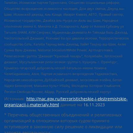
Талибан, Исламская партия Туркестана, Общество социальных реформ,
Общество возрождения исламского наследия, Дом двух святых, Джунд аш-
Шам, Исламский джихад, Аль-Каида, Имарат Кавказ, АБТО, Правый сектор,
Исламское государство, Джабха аль-Нусра ли-Ахль аш-Шам, Народное
ополчение имени К. Минина и Д. Пожарского, Аджр от Аллаха Субхану уа
Тагьаля SHAM, АУМ Синрике, Муджахеды джамаата Ат-Тавхида Валь-Джихад,
Чистопольский Джамаат, Рохнамо ба суи давлати исломи, Террористическое
сообщество Сеть, Катиба Таухид валь-Джихад, Хайят Тахрир аш-Шам, Ахлю
Сунна Валь Джамаа, National Socialism/White Power, Артподготовка,
Религиозная группа “Джамаат “Красный пахарь”, Колумбайн, Хатлонский
джамаат, Мусульманская религиозная группа п. Кушкуль г. Оренбург,
Крымско-татарский добровольческий батальон имени Номана
Челебиджихана, Азов, Партия исламского возрождения Таджикистана,
Народная самооборона, Дуббайский джамаат, московская ячейка, Батал-
Хаджи Белхороев, Маньяки Культ Убийц, Молодёжь Которая Улыбается,
Легион Свобода России, Айдар, Русский добровольческий корпус
Источник:
http://nac.gov.ru/terroristicheskie-i-ekstremistskie-
organizacii-i-materialy.html
данные на
16.11.2023
* Перечень общественных объединений и религиозных
организаций в отношении которых судом принято
вступившее в законную силу решение о ликвидации или
запрете деятельности: