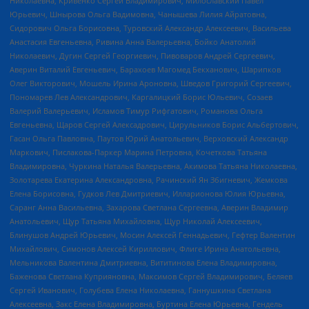
Николаевна, Кривенко Сергей Владимирович, Милославский Павел
Юрьевич, Шнырова Ольга Вадимовна, Чанышева Лилия Айратовна,
Сидорович Ольга Борисовна, Туровский Александр Алексеевич, Васильева
Анастасия Евгеньевна, Ривина Анна Валерьевна, Бойко Анатолий
Николаевич, Дугин Сергей Георгиевич, Пивоваров Андрей Сергеевич,
Аверин Виталий Евгеньевич, Барахоев Магомед Бекханович, Шарипков
Олег Викторович, Мошель Ирина Ароновна, Шведов Григорий Сергеевич,
Пономарев Лев Александрович, Каргалицкий Борис Юльевич, Созаев
Валерий Валерьевич, Исламов Тимур Рифгатович, Романова Ольга
Евгеньевна, Щаров Сергей Алексадрович, Цирульников Борис Альбертович,
Гасан Ольга Павловна, Паутов Юрий Анатольевич, Верховский Александр
Маркович, Пислакова-Паркер Марина Петровна, Кочеткова Татьяна
Владимировна, Чуркина Наталья Валерьевна, Акимова Татьяна Николаевна,
Золотарева Екатерина Александровна, Рачинский Ян Збигневич, Жемкова
Елена Борисовна, Гудков Лев Дмитриевич, Илларионова Юлия Юрьевна,
Саранг Анна Васильевна, Захарова Светлана Сергеевна, Аверин Владимир
Анатольевич, Щур Татьяна Михайловна, Щур Николай Алексеевич,
Блинушов Андрей Юрьевич, Мосин Алексей Геннадьевич, Гефтер Валентин
Михайлович, Симонов Алексей Кириллович, Флиге Ирина Анатольевна,
Мельникова Валентина Дмитриевна, Вититинова Елена Владимировна,
Баженова Светлана Куприяновна, Максимов Сергей Владимирович, Беляев
Сергей Иванович, Голубева Елена Николаевна, Ганнушкина Светлана
Алексеевна, Закс Елена Владимировна, Буртина Елена Юрьевна, Гендель