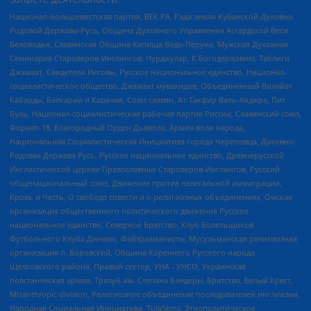
Национал-большевистская партия, ВЕК РА, Рада земли Кубанской Духовно
Родовой Державы Русь, Община Духовного Управления Асгардской Веси
Беловодья, Славянская Община Капища Веды Перуна, Мужская Духовная
Семинария Староверов-Инглингов, Нурджулар, К Богодержавию, Таблиги
Джамаат, Свидетели Иеговы, Русское национальное единство, Национал-
социалистическое общество, Джамаат мувахидов, Объединенный Вилайат
Кабарды, Балкарии и Карачая, Союз славян, Ат-Такфир Валь-Хиджра, Пит
Буль, Национал-социалистическая рабочая партия России, Славянский союз,
Формат-18, Благородный Орден Дьявола, Армия воли народа,
Национальная Социалистическая Инициатива города Череповца, Духовно-
Родовая Держава Русь, Русское национальное единство, Древнерусской
Инглистической церкви Православных Староверов-Инглингов, Русский
общенациональный союз, Движение против нелегальной иммиграции,
Кровь и Честь, О свободе совести и о религиозных объединениях, Омская
организация общественного политического движения Русское
национальное единство, Северное Братство, Клуб Болельщиков
Футбольного Клуба Динамо, Файзрахманисты, Мусульманская религиозная
организация п. Боровский, Община Коренного Русского народа
Щелковского района, Правый сектор, УНА - УНСО, Украинская
повстанческая армия, Тризуб им. Степана Бандеры, Братство, Белый Крест,
Misanthropic division, Религиозное объединение последователей инглиизма,
Народная Социальная Инициатива, TulaSkins, Этнополитическое