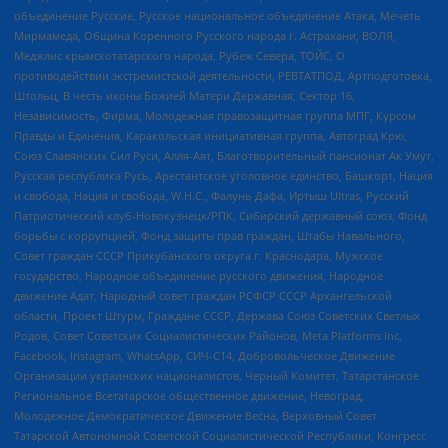
объединение Русские, Русское национальное объединение Атака, Мечеть
Мирмамеда, Община Коренного Русского народа г. Астрахани, ВОЛЯ,
Меджлис крымскотатарского народа, Рубеж Севера, ТОЙС, О
противодействии экстремистской деятельности, РЕВТАТПОД, Артподготовка,
Штольц, В честь иконы Божией Матери Державная, Сектор 16,
Независимость, Фирма, Молодежная правозащитная группа МПГ, Курсом
Правды и Единения, Каракольская инициативная группа, Автоград Крю,
Союз Славянских Сил Руси, Алля-Аят, Благотворительный пансионат Ак Умут,
Русская республика Русь, Арестантское уголовное единство, Башкорт, Нация
и свобода, Нация и свобода, W.H.С., Фалунь Дафа, Иртыш Ultras, Русский
Патриотический клуб-Новокузнецк/РПК, Сибирский державный союз, Фонд
борьбы с коррупцией, Фонд защиты прав граждан, Штабы Навального,
Совет граждан СССР Прикубанского округа г. Краснодара, Мужское
государство, Народное объединение русского движения, Народное
движение Адат, Народный совет граждан РСФСР СССР Архангельской
области, Проект Штурм, Граждане СССР, Держава Союз Советских Светлых
Родов, Совет Советских Социалистических Районов, Meta Platforms Inc,
Facebook, Instagram, WhatsApp, СИЧ-С14, Добровольческое Движение
Организации украинских националистов, Черный Комитет, Татарстанское
Региональное Всетатарское общественное движение, Невоград,
Молодежное Демократическое Движение Весна, Верховный Совет
Татарской Автономной Советской Социалистической Республики, Конгресс