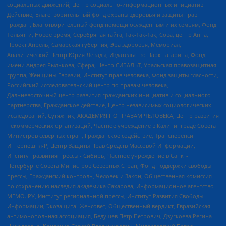
социальных движений, Центр социально-информационных инициатив
Действие, Благотворительный фонд охраны здоровья и защиты прав
граждан, Благотворительный фонд помощи осужденным и их семьям, Фонд
Тольятти, Новое время, Серебряная тайга, Так-Так-Так, Сова, центр Анна,
Проект Апрель, Самарская губерния, Эра здоровья, Мемориал,
Аналитический Центр Юрия Левады, Издательство Парк Гагарина, Фонд
имени Андрея Рылькова, Сфера, Центр СИБАЛЬТ, Уральская правозащитная
группа, Женщины Евразии, Институт прав человека, Фонд защиты гласности,
Российский исследовательский центр по правам человека,
Дальневосточный центр развития гражданских инициатив и социального
партнерства, Гражданское действие, Центр независимых социологических
исследований, Сутяжник, АКАДЕМИЯ ПО ПРАВАМ ЧЕЛОВЕКА, Центр развития
некоммерческих организаций, Частное учреждение в Калининграде Совета
Министров северных стран, Гражданское содействие, Трансперенси
Интернешнл-Р, Центр Защиты Прав Средств Массовой Информации,
Институт развития прессы - Сибирь, Частное учреждение в Санкт-
Петербурге Совета Министров Северных Стран, Фонд поддержки свободы
прессы, Гражданский контроль, Человек и Закон, Общественная комиссия
по сохранению наследия академика Сахарова, Информационное агентство
МЕМО. РУ, Институт региональной прессы, Институт Развития Свободы
Информации, Экозащита!-Женсовет, Общественный вердикт, Евразийская
антимонопольная ассоциация, Бедушев Петр Петрович, Дзугкоева Регина