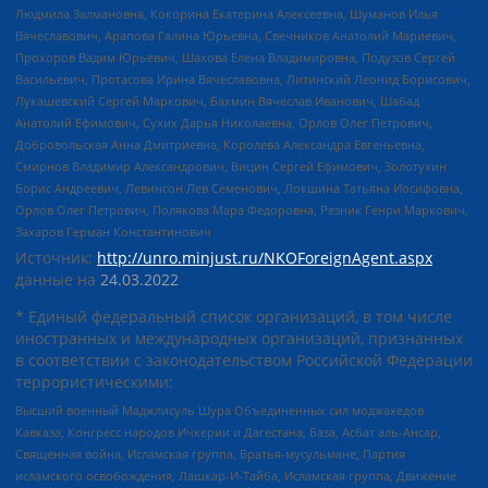
Людмила Залмановна, Кокорина Екатерина Алексеевна, Шуманов Илья
Вячеславович, Арапова Галина Юрьевна, Свечников Анатолий Мариевич,
Прохоров Вадим Юрьевич, Шахова Елена Владимировна, Подузов Сергей
Васильевич, Протасова Ирина Вячеславовна, Литинский Леонид Борисович,
Лукашевский Сергей Маркович, Бахмин Вячеслав Иванович, Шабад
Анатолий Ефимович, Сухих Дарья Николаевна, Орлов Олег Петрович,
Добровольская Анна Дмитриевна, Королева Александра Евгеньевна,
Смирнов Владимир Александрович, Вицин Сергей Ефимович, Золотухин
Борис Андреевич, Левинсон Лев Семенович, Локшина Татьяна Иосифовна,
Орлов Олег Петрович, Полякова Мара Федоровна, Резник Генри Маркович,
Захаров Герман Константинович
Источник:
http://unro.minjust.ru/NKOForeignAgent.aspx
данные на
24.03.2022
* Единый федеральный список организаций, в том числе
иностранных и международных организаций, признанных
в соответствии с законодательством Российской Федерации
террористическими:
Высший военный Маджлисуль Шура Объединенных сил моджахедов
Кавказа, Конгресс народов Ичкерии и Дагестана, База, Асбат аль-Ансар,
Священная война, Исламская группа, Братья-мусульмане, Партия
исламского освобождения, Лашкар-И-Тайба, Исламская группа, Движение