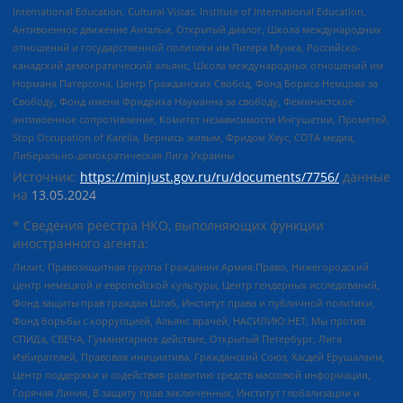
International Education, Cultural Vistas, Institute of International Education,
Антивоенное движение Антальи, Открытый диалог, Школа международных
отношений и государственной политики им Питера Мунка, Российско-
канадский демократический альянс, Школа международных отношений им
Нормана Патерсона, Центр Гражданских Свобод, Фонд Бориса Немцова за
Свободу, Фонд имени Фридриха Науманна за свободу, Феминистское
антивоенное сопротивление, Комитет независимости Ингушетии, Прометей,
Stop Occupation of Karelia, Вернись живым, Фридом Хаус, СОТА медиа,
Либерально-демократическая Лига Украины
Источник:
https://minjust.gov.ru/ru/documents/7756/
данные
на
13.05.2024
* Сведения реестра НКО, выполняющих функции
иностранного агента:
Лилит, Правозащитная группа Гражданин.Армия.Право, Нижегородский
центр немецкой и европейской культуры, Центр гендерных исследований,
Фонд защиты прав граждан Штаб, Институт права и публичной политики,
Фонд борьбы с коррупцией, Альянс врачей, НАСИЛИЮ.НЕТ, Мы против
СПИДа, СВЕЧА, Гуманитарное действие, Открытый Петербург, Лига
Избирателей, Правовая инициатива, Гражданский Союз, Хасдей Ерушалаим,
Центр поддержки и содействия развитию средств массовой информации,
Горячая Линия, В защиту прав заключенных, Институт глобализации и