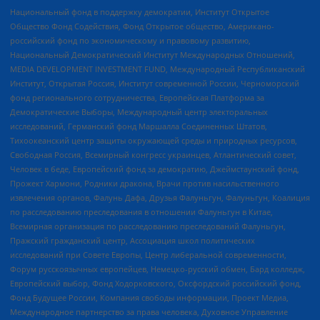
Национальный фонд в поддержку демократии, Институт Открытое
Общество Фонд Содействия, Фонд Открытое общество, Американо-
российский фонд по экономическому и правовому развитию,
Национальный Демократический Институт Международных Отношений,
MEDIA DEVELOPMENT INVESTMENT FUND, Международный Республиканский
Институт, Открытая Россия, Институт современной России, Черноморский
фонд регионального сотрудничества, Европейская Платформа за
Демократические Выборы, Международный центр электоральных
исследований, Германский фонд Маршалла Соединенных Штатов,
Тихоокеанский центр защиты окружающей среды и природных ресурсов,
Свободная Россия, Всемирный конгресс украинцев, Атлантический совет,
Человек в беде, Европейский фонд за демократию, Джеймстаунский фонд,
Прожект Хармони, Родники дракона, Врачи против насильственного
извлечения органов, Фалунь Дафа, Друзья Фалуньгун, Фалуньгун, Коалиция
по расследованию преследования в отношении Фалуньгун в Китае,
Всемирная организация по расследованию преследований Фалуньгун,
Пражский гражданский центр, Ассоциация школ политических
исследований при Совете Европы, Центр либеральной современности,
Форум русскоязычных европейцев, Немецко-русский обмен, Бард колледж,
Европейский выбор, Фонд Ходорковского, Оксфордский российский фонд,
Фонд Будущее России, Компания свободы информации, Проект Медиа,
Международное партнерство за права человека, Духовное Управление