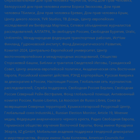
Образовательный дом прав человека Чернигов, Фонд Дом Прав Человека,
Белорусский дом прав человека имени Бориса Звозскова, Дом прав
человека Тбилиси, Дом прав человека Ереван, Дом прав человека Крым,
Центр дикого лосося, TVR Studios, ТВ Дождь, Центр европейских
исследований им Вилфрида Мартенса, Сетевое объединение журналистов
расследователей, АЛЛАТРА, За свободную Россию, Свободная Бурятия, Uralic,
UnKremlin, Международная федерация транспортных рабочих, ИстЧам
Финланд, Гудзоновский институт, Фонд Демократического Развития,
Комитет-2024, Центрально-Европейский университет, Центр
восточноевропейских и международных исследований, Общество
Сторожевой башни, Библии и трактатов Свидетелей Иеговы, Гражданский
Совет, Центр анализа европейской политики, Академическая сеть Восточная
Европа, Российский комитет действия, РЭНД корпорейшн, Русская Америка
за демократию в России, Настоящая Россия, Глобальная сеть журналистов-
расследователей, Служба поддержки, Свободная Россия Берлин, Свободная
Россия Северный Рейн-Вестфалия, Фонд глобальной помощи, Антивоенный
комитет России, Russie-Libertes, La Asocicion de Rusos Libres, Союз за
возвращение Северных территорий, Крымскотатарский Ресурсный Центр,
Глобальный союз IndustriALL, Russian Election Monitor, Article 19, Мнение
медиа, Федерация анархического черного креста, Радио Свободная Европа,
Германское общество изучения Восточной Европы, Фонд имени Фридриха
Эберта, XZ gGmbH, Мобильная академия поддержки гендерной демократии
и миротворчества, Форум имени Льва Копелева, American Councils for