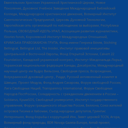
Евангельских Христиан Украинской Христианской Церкви, Новое
Поколение, Духовное Учебное Заведение Международный Библейский
Колледж, Международное христианское движение, Всемирный Институт
Саентологических Предприятий, Церковь Духовной Технологии,
Европейская сеть организаций по наблюдению за выборами, Республика
Польша, СВОБОДНЫЙ ИДЕЛЬ-УРАЛ, Ассоциация развития журналистики,
IStories fonds, Королевский Институт Международных Отношений,
КРИМСЬКА ПРАВОЗАХИСНА ГРУПА, Фонд имени Генриха Бёлля, Stichting
Bellingcat, Bellingcat Ltd, The Insider, Институт правовой инициативы
Центральной и Восточной Европы, Фонд Открытой Эстонии, Calvert 22
Foundation, Канадский украинский конгресс, Институт Макдональда-Лорье,
Украинская национальная федерация Канады, Декабристы, Международный
научный центр им Вудро Вильсона, Свободная пресса, Возрождение,
Всеукраинский духовный центр , Риддл, Русский антивоенный комитет в
Швеции, Проект Медуза, Фонд Андрея Сахарова, Форум свободной России,
Лига Свободных Наций, Transparеncy International, Форум Свободных
Народов ПостРоссии, Солидарность с гражданским движением в России –
Solidarus, КрымSOS, Свободный университет, Институт государственного
управления, Форум гражданского общества Россия, Беллона, Союз жителей
островов Тисима и Хабомаи, Съезд народных депутатов, Гринпис
Интернешнл, Фонд борьбы с коррупцией Инк, Завет церквей TCCN, Агора,
Всемирный фонд природы, BDR Novaja Gazeta-Europe, Алтай проект,