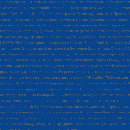
 Международный Республиканский Институт, Открытая Россия, Институт совре
р электоральных исследований, Германский фонд Маршалла Соединенных Штатов
еловек в беде, Европейский фонд за демократию, Джеймстаунский фонд, Прожект
дованию преследования в отношении Фалуньгун в Китае, Всемирная организация 
беральной современности, Форум русскоязычных европейцев, Немецко-русский о
формации, Проект Медиа, Международное партнерство за права человека, Духов
 Колледж, Международное христианское движение, Всемирный Институт Саентол
 ИДЕЛЬ-УРАЛ, Ассоциация развития журналистики, IStories fonds, Королевск
r, Институт правовой инициативы Центральной и Восточной Европы, Фонд Открытой Э
ты, Международный научный центр им Вудро Вильсона, Свободная пресса, Возро
России, Лига Свободных Наций, Transparеncy International, Форум Свободных Н
правления, Форум гражданского общества Россия, Беллона, Союз жителей острово
роды, BDR Novaja Gazeta-Europe, Алтай проект, Образовательный дом прав челов
еван, Дом прав человека Крым, Центр дикого лосося, TVR Studios, ТВ Дождь, Це
урятия, Uralic, UnKremlin, Международная федерация транспортных рабочих, Ист
ейских и международных исследований, Общество Сторожевой башни, Библии и тр
омитет действия, РЭНД корпорейшн, Русская Америка за демократию в России, Н
фалия, Фонд глобальной помощи, Антивоенный комитет России, Russie-Libertes, L
lection Monitor, Article 19, Мнение медиа, Федерация анархического черного кр
и гендерной демократии и миротворчества, Форум имени Льва Копелева, American C
г, Школа международных отношений и государственной политики им Питера Мунка
 Немцова за Свободу, Фонд имени Фридриха Науманна за свободу, Феминистско
медиа, Либерально-демократическая Лига Украины