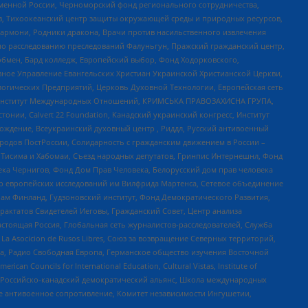
менной России, Черноморский фонд регионального сотрудничества,
, Тихоокеанский центр защиты окружающей среды и природных ресурсов,
 Хармони, Родники дракона, Врачи против насильственного извлечения
по расследованию преследований Фалуньгун, Пражский гражданский центр,
бмен, Бард колледж, Европейский выбор, Фонд Ходорковского,
ное Управление Евангельских Христиан Украинской Христианской Церкви,
огических Предприятий, Церковь Духовной Технологии, Европейская сеть
ий Институт Международных Отношений, КРИМСЬКА ПРАВОЗАХИСНА ГРУПА,
стонии, Calvert 22 Foundation, Канадский украинский конгресс, Институт
ждение, Всеукраинский духовный центр , Риддл, Русский антивоенный
ародов ПостРоссии, Солидарность с гражданским движением в России –
в Тисима и Хабомаи, Съезд народных депутатов, Гринпис Интернешнл, Фонд
ека Чернигов, Фонд Дом Прав Человека, Белорусский дом прав человека
нтр европейских исследований им Вилфрида Мартенса, Сетевое объединение
Чам Финланд, Гудзоновский институт, Фонд Демократического Развития,
актатов Свидетелей Иеговы, Гражданский Совет, Центр анализа
астоящая Россия, Глобальная сеть журналистов-расследователей, Служба
a Asocicion de Rusos Libres, Союз за возвращение Северных территорий,
еста, Радио Свободная Европа, Германское общество изучения Восточной
ouncils for International Education, Cultural Vistas, Institute of
, Российско-канадский демократический альянс, Школа международных
е антивоенное сопротивление, Комитет независимости Ингушетии,