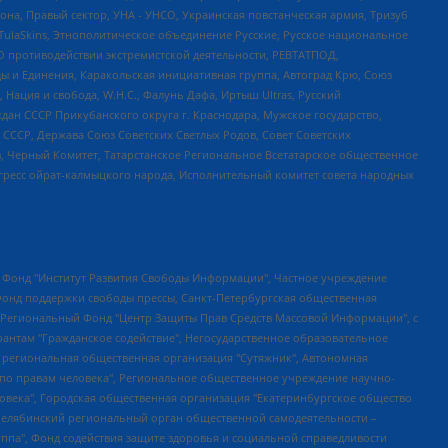
а, Правый сектор, УНА - УНСО, Украинская повстанческая армия, Тризуб
 TulaSkins, Этнополитическое объединение Русские, Русское национальное
О противодействии экстремистской деятельности, РЕВТАТПОД,
ы и Единения, Каракольская инициативная группа, Автоград Крю, Союз
 Нация и свобода, W.H.С., Фалунь Дафа, Иртыш Ultras, Русский
ан СССР Прикубанского округа г. Краснодара, Мужское государство,
СССР, Держава Союз Советских Светлых Родов, Совет Советских
в, Черный Комитет, Татарстанское Региональное Всетатарское общественное
гресс ойрат-калмыцкого народа, Исполнительный комитет совета народных
евосточное общественное движение "Маяк", Санкт-Петербургская ЛГБТ-инициативная группа "Выход", Инициативная группа ЛГБТ+ "Реверс", Алексеев Андрей Викторович, Бекбулатова Таисия Львовна, Беляев Иван Михайлович, Владыкина Елена Сергеевна, Гельман Марат Александрович, Никульшина Вероника Юрьевна, Толоконникова Надежда Андреевна, Шендерович Виктор Анатольевич, Общество с ограниченной ответственностью "Данное сообщение", Общество с ограниченной ответственностью Издательский дом "Новая глава", Айнбиндер Александра Александровна, Московский комьюнити-центр для ЛГБТ+инициатив, Благотворительный фонд развития филантропии, Deutsche Welle (Германия, Kurt-Schumacher-Strasse 3, 53113 Bonn), Борзунова Мария Михайловна, Воробьев Виктор Викторович, Голубева Анна Львовна, Константинова Алла Михайловна, Малкова Ирина Владимировна, Мурадов Мурад Абдулгалимович, Осетинская Елизавета Николаевна, Понасенков Евгений Николаевич, Ганапольский Матвей Юрьевич, Киселев Евгений Алексеевич, Борухович Ирина Григорьевна, Дремин Иван Тимофеевич, Дубровский Дмитрий Викторович, Красноярская региональная общественная организация поддержки и развития альтернативных образовательных технологий и межкультурных коммуникаций "ИНТЕРРА", Маяковская Екатерина Алексеевна, Фейгин Марк Захарович, Филимонов Андрей Викторович, Дзугкоева Регина Николаевна, Доброхотов Роман Александрович, Дудь Юрий Александрович, Елкин Сергей Владимирович, Кругликов Кирилл Игоревич, Сабунаева Мария Леонидовна, Семенов Алексей Владимирович, Шаинян Карен Багратович, Шульман Екатерина Михайловна, Асафьев Артур Валерьевич, Вахштайн Виктор Семенович, Венедиктов Алексей Алексеевич, Лушникова Екатерина Евгеньевна, Волков Леонид Михайлович, Невзоров Александр Глебович, Пархоменко Сергей Борисович, Сироткин Ярослав Николаевич, Кара-Мурза Владимир Владимирович, Баранова Наталья Владимировна, Гозман Леонид Яковлевич, Кагарлицкий Борис Юльевич, Климарев Михаил Валерьевич, Милов Владимир Станиславович, Автономная некоммерческая организация Краснодарский центр современного искусства "Типография", Моргенштерн Алишер Тагирович, Соболь Любовь Эдуардовна, Общество с ограниченной ответственностью "ЛИЗА НОРМ", Каспаров Гарри Кимович, Ходорковский Михаил Борисович, Общество с ограниченной ответственностью "Апрельские тезисы", Данилович Ирина Брониславовна, Кашин Олег Владимирович, Петров Николай Владимирович, Пивоваров Алексей Владимирович, Соколов Михаил Владимирович, Цветкова Юлия Владимировна, Чичваркин Евгений Александрович, Комитет против пыток/Команда против пыток, Общество с ограниченной ответственностью "Первый научный", Общество с ограниченной ответственностью "Вертолет и ко", Белоцерковская Вероника Борисовна, Кац Максим Евгеньевич, Лазарева Татьяна Юрьевна, Шаведдинов Руслан Табризович, Яшин Илья Валерьевич, Общество с ограниченной ответственностью "Иноагент ААВ", Алешковский Дмитрий Петрович, Альбац Евгения Марковна, Быков Дмитрий Львович, Галямина Юлия Евгеньевна, Лойко Сергей Леонидович, Мартынов Кирилл Константинович, Медведев Сергей Александрович, Крашенинников Федор Геннадиевич, Гордеева Катерина Вл