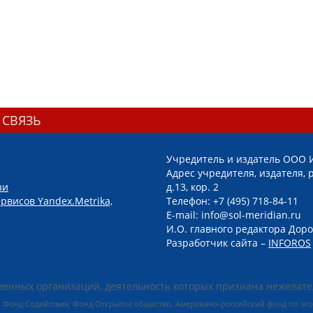
 СВЯЗЬ
Учредитель и издатель ООО 
Адрес учредителя, издателя, р
зи
д.13, кор. 2
рвисов Yandex.Metrika,
Телефон: +7 (495) 718-84-11
E-mail: info@sol-meridian.ru
И.О. главного редактора Доро
Разработчик сайта –
INFOROS
енных организаций, деятельность которых признана нежелате
 Фонд Содействия, Фонд Открытое общество, Американо-российский фонд по э