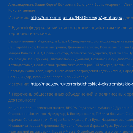
Александрович, Вицин Сергей Ефимович, Золотухин Борис Андреевич, Леви
Константинович
Источник:
http://unro.minjust.ru/NKOForeignAgent.aspx
данн
* Единый федеральный список организаций, в том числе и
террористическими:
Высший военный Маджлисуль Шура Объединенных сил моджахедов Кавказа, Ко
Лашкар-И-Тайба, Исламская группа, Движение Талибан, Исламская партия Т
Имарат Кавказ, АБТО, Правый сектор, Исламское государство, Джабха аль-
Ат-Тавхида Валь-Джихад, Чистопольский Джамаат, Рохнамо ба суи давлати и
Артподготовка, Религиозная группа “Джамаат “Красный пахарь”, Колумбайн
Челебиджихана, Азов, Партия исламского возрождения Таджикистана, Народ
России, Айдар, Русский добровольческий корпус
Источник:
http://nac.gov.ru/terroristicheskie-i-ekstremistskie-
* Перечень общественных объединений и религиозных орг
деятельности:
Национал-большевистская партия, ВЕК РА, Рада земли Кубанской Духовно
Староверов-Инглингов, Нурджулар, К Богодержавию, Таблиги Джамаат, Сви
Карачая, Союз славян, Ат-Такфир Валь-Хиджра, Пит Буль, Национал-социал
Инициатива города Череповца, Духовно-Родовая Держава Русь, Русское н
нелегальной иммиграции, Кровь и Честь, О свободе совести и о религиоз