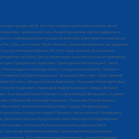
ты прав граждан Штаб, Институт права и публичной политики, Фонд
инициатива, Гражданский Союз, Хасдей Ерушалаим, Центр поддержки и
социально-информационных инициатив Действие, Благотворительный фонд
Так, Сова, центр Анна, Проект Апрель, Самарская губерния, Эра здоровья,
я группа, Женщины Евразии, Институт прав человека, Фонд защиты
Гражданское действие, Центр независимых социологических исследований,
стран, Гражданское содействие, Трансперенси Интернешнл-Р, Центр
н, Фонд поддержки свободы прессы, Гражданский контроль, Человек и
тут Развития Свободы Информации, Экозащита!-Женсовет, Общественный
й Павел Юрьевич, Шнырова Ольга Вадимовна, Чанышева Лилия Айратовна,
ин Сергей Георгиевич, Пивоваров Андрей Сергеевич, Аверин Виталий
вич, Каргалицкий Борис Юльевич, Созаев Валерий Валерьевич, Исламов
льевич, Верховский Александр Маркович, Пислакова-Паркер Марина
н Збигневич, Жемкова Елена Борисовна, Гудков Лев Дмитриевич,
й Алексеевич, Блинушов Андрей Юрьевич, Мосин Алексей Геннадьевич,
а, Баженова Светлана Куприяновна, Максимов Сергей Владимирович,
а Залмановна, Кокорина Екатерина Алексеевна, Шуманов Илья
ч, Протасова Ирина Вячеславовна, Литинский Леонид Борисович,
а Дмитриевна, Королева Александра Евгеньевна, Смирнов Владимир