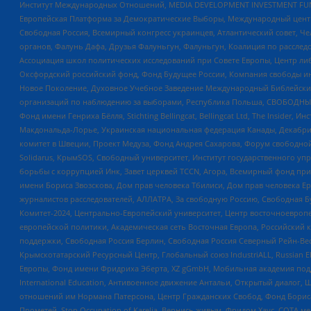
Институт Международных Отношений, MEDIA DEVELOPMENT INVESTMENT FUND,
Европейская Платформа за Демократические Выборы, Международный цент
Свободная Россия, Всемирный конгресс украинцев, Атлантический совет, Ч
органов, Фалунь Дафа, Друзья Фалуньгун, Фалуньгун, Коалиция по рассле
Ассоциация школ политических исследований при Совете Европы, Центр ли
Оксфордский российский фонд, Фонд Будущее России, Компания свободы ин
Новое Поколение, Духовное Учебное Заведение Международный Библейский
организаций по наблюдению за выборами, Республика Польша, СВОБОДНЫЙ
Фонд имени Генриха Бёлля, Stichting Bellingcat, Bellingcat Ltd, The Inside
Макдональда-Лорье, Украинская национальная федерация Канады, Декабрис
комитет в Швеции, Проект Медуза, Фонд Андрея Сахарова, Форум свободной 
Solidarus, КрымSOS, Свободный университет, Институт государственного у
борьбы с коррупцией Инк, Завет церквей TCCN, Агора, Всемирный фонд при
имени Бориса Звозскова, Дом прав человека Тбилиси, Дом прав человека Ер
журналистов расследователей, АЛЛАТРА, За свободную Россию, Свободная Б
Комитет-2024, Центрально-Европейский университет, Центр восточноевроп
европейской политики, Академическая сеть Восточная Европа, Российский к
поддержки, Свободная Россия Берлин, Свободная Россия Северный Рейн-Вест
Крымскотатарский Ресурсный Центр, Глобальный союз IndustriALL, Russian E
Европы, Фонд имени Фридриха Эберта, XZ gGmbH, Мобильная академия поддержк
International Education, Антивоенное движение Антальи, Открытый диало
отношений им Нормана Патерсона, Центр Гражданских Свобод, Фонд Бориса
Прометей, Stop Occupation of Karelia, Вернись живым, Фридом Хаус, СОТА 