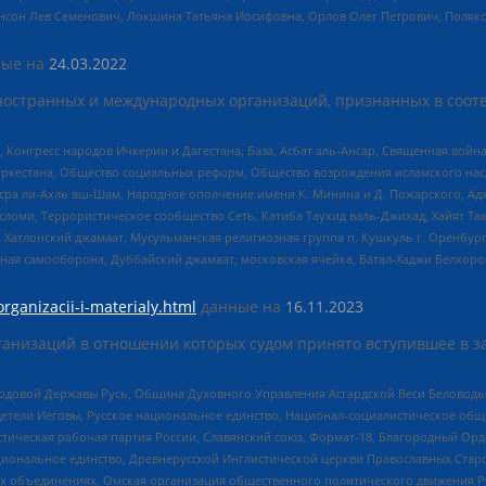
нсон Лев Семенович, Локшина Татьяна Иосифовна, Орлов Олег Петрович, Поляк
ые на
24.03.2022
ностранных и международных организаций, признанных в соотв
нгресс народов Ичкерии и Дагестана, База, Асбат аль-Ансар, Священная война,
уркестана, Общество социальных реформ, Общество возрождения исламского насл
Нусра ли-Ахль аш-Шам, Народное ополчение имени К. Минина и Д. Пожарского, Ад
сломи, Террористическое сообщество Сеть, Катиба Таухид валь-Джихад, Хайят Тах
, Хатлонский джамаат, Мусульманская религиозная группа п. Кушкуль г. Оренбу
ная самооборона, Дуббайский джамаат, московская ячейка, Батал-Хаджи Белхор
organizacii-i-materialy.html
данные на
16.11.2023
анизаций в отношении которых судом принято вступившее в з
 Родовой Державы Русь, Община Духовного Управления Асгардской Веси Беловод
детели Иеговы, Русское национальное единство, Национал-социалистическое об
истическая рабочая партия России, Славянский союз, Формат-18, Благородный Ор
ациональное единство, Древнерусской Инглистической церкви Православных Ста
ных объединениях, Омская организация общественного политического движения Р