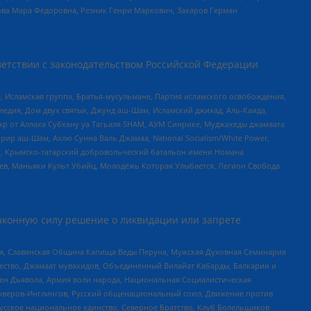
ова Мара Федоровна, Резник Генри Маркович, Захаров Герман
етствии с законодательством Российской Федерации
 Исламская группа, Братья-мусульмане, Партия исламского освобождения,
едия, Дом двух святых, Джунд аш-Шам, Исламский джихад, Аль-Каида,
жр от Аллаха Субхану уа Тагьаля SHAM, АУМ Синрике, Муджахеды джамаата
рир аш-Шам, Ахлю Сунна Валь Джамаа, National Socialism/White Power,
рг, Крымско-татарский добровольческий батальон имени Номана
оев, Маньяки Культ Убийц, Молодёжь Которая Улыбается, Легион Свобода
аконную силу решение о ликвидации или запрете
ья, Славянская Община Капища Веды Перуна, Мужская Духовная Семинария
щество, Джамаат мувахидов, Объединенный Вилайат Кабарды, Балкарии и
ден Дьявола, Армия воли народа, Национальная Социалистическая
роверов-Инглингов, Русский общенациональный союз, Движение против
усское национальное единство, Северное Братство, Клуб Болельщиков