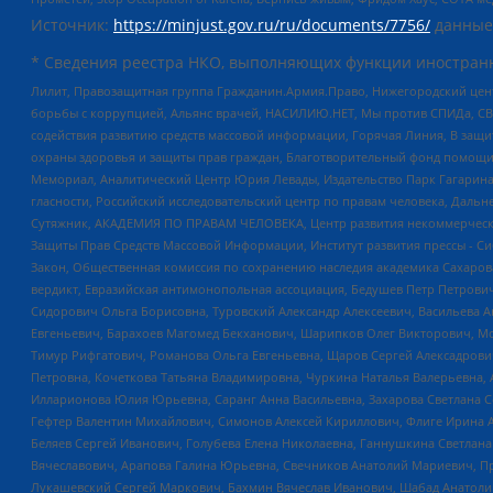
Источник:
https://minjust.gov.ru/ru/documents/7756/
данные
* Сведения реестра НКО, выполняющих функции иностранн
Лилит, Правозащитная группа Гражданин.Армия.Право, Нижегородский цент
борьбы с коррупцией, Альянс врачей, НАСИЛИЮ.НЕТ, Мы против СПИДа, СВЕ
содействия развитию средств массовой информации, Горячая Линия, В защ
охраны здоровья и защиты прав граждан, Благотворительный фонд помощи ос
Мемориал, Аналитический Центр Юрия Левады, Издательство Парк Гагарина
гласности, Российский исследовательский центр по правам человека, Даль
Сутяжник, АКАДЕМИЯ ПО ПРАВАМ ЧЕЛОВЕКА, Центр развития некоммерческих
Защиты Прав Средств Массовой Информации, Институт развития прессы - Си
Закон, Общественная комиссия по сохранению наследия академика Сахаров
вердикт, Евразийская антимонопольная ассоциация, Бедушев Петр Петрови
Сидорович Ольга Борисовна, Туровский Александр Алексеевич, Васильева А
Евгеньевич, Барахоев Магомед Бекханович, Шарипков Олег Викторович, М
Тимур Рифгатович, Романова Ольга Евгеньевна, Щаров Сергей Алексадрови
Петровна, Кочеткова Татьяна Владимировна, Чуркина Наталья Валерьевна, 
Илларионова Юлия Юрьевна, Саранг Анна Васильевна, Захарова Светлана 
Гефтер Валентин Михайлович, Симонов Алексей Кириллович, Флиге Ирина 
Беляев Сергей Иванович, Голубева Елена Николаевна, Ганнушкина Светлана
Вячеславович, Арапова Галина Юрьевна, Свечников Анатолий Мариевич, П
Лукашевский Сергей Маркович, Бахмин Вячеслав Иванович, Шабад Анатоли