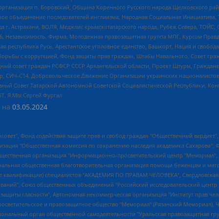
рганизация п. Боровский, Община Коренного Русского народа Щелковского район
гиозное объединение последователей инглиизма, Народная Социальная Инициатива,
 г. Астрахани, ВОЛЯ, Меджлис крымскотатарского народа, Рубеж Севера, ТОЙС, 
6, Независимость, Фирма, Молодежная правозащитная группа МПГ, Курсом Правд
ая республика Русь, Арестантское уголовное единство, Башкорт, Нация и свобода,
орьбы с коррупцией, Фонд защиты прав граждан, Штабы Навального, Совет гражд
ный совет граждан РСФСР СССР Архангельской области, Проект Штурм, Граждане 
tsApp, СИЧ-С14, Добровольческое Движение Организации украинских националисто
ный Совет Татарской Автономной Советской Социалистической Республики, Кон
БТ, Я.МЫ Сергей Фургал
 на
03.05.2024
мная некоммерческая организация "Центр по работе с проблемой насилия "НАСИЛИЮ.НЕТ", Межрегиональный профессиональный союз работников здравоохранения "Альянс врачей", Юридическое лицо, зарегистрированное в Латвийской Республике, SIA "Medusa Project" (регистрационный номер 40103797863, дата регистрации 10.06.2014), Некоммерческая организация "Фонд по борьбе с коррупцией", Автономная некоммерческая организация "Институт права и публичной политики", Баданин Роман Сергеевич, Гликин Максим Александрович, Железнова Мария Михайловна, Лукьянова Юлия Сергеевна, Маетная Елизавета Витальевна, Маняхин Петр Борисович, Чуракова Ольга Владимировна, Ярош Юлия Петровна, Юридическое лицо "The Insider SIA", зарегистрированное в Риге, Латвийская Республика (дата регистрации 26.06.2015), являющееся администратором доменного имени интернет-издания "The Insider SIA", https://theins.ru, Постернак Алексей Евгеньевич, Рубин Михаил Аркадьевич, Анин Роман Александрович, Юридическое лицо Istories fonds, зарегистрированное в Латвийской Республике (регистрационный номер 50008295751, дата регистрации 24.02.2020), Великовский Дмитрий Александрович, Долинина Ирина Николаевна, Мароховская Алеся Алексеевна, Шлейнов Роман Юрьевич, Шмагун Олеся Валентиновна, Общество с ограниченной ответственностью "Альтаир 2021", Общество с ограниченной ответственностью "Вега 2021", Общество с ограниченной ответственностью "Главный редактор 2021", Общество с ограниченной ответственностью "Ромашки монолит", Важенков Артем Валерьевич, Ивановская областная общественная организация "Центр гендерных исследований", Гурман Юрий Альбертович, Медиапроект "ОВД-Инфо", Егоров Владимир Владимирович, Жилинский Владимир Александрович, Общество с ограниченной ответственностью "ЗП", Иванова София Юрьевна, Карезина Инна Павловна, Кильтау Екатерина Викторовна, Петров Алексей Викторович, Пискунов Сергей Евгеньевич, Смирнов Сергей Сергеевич, Тихонов Михаил Сергеевич, Общество с ограниченной ответственностью "ЖУРНАЛИСТ-ИНОСТРАННЫЙ АГЕНТ", Арапова Галина Юрьевна, Вольтская Татьяна Анатольевна, Американская компания "Mason G.E.S. Anonymous Foundation" (США), являющаяся владельцем интернет-издания https://mnews.world/, Компания "Stichting Bellingcat", зарегистрированная в Нидерландах (дата регистрации 11.07.2018), Захаров Андрей Вячеславович, Клепиковская Екатерина Дмитриевна, Общество с ограниченной ответственностью "МЕМО", Перл Роман Александрович, Симонов Евгений Алексеевич, Соловьева Елена Анатольевна, Сотников Даниил Владимирович, Сурначева Елизавета Дмитриевна, Автономная некоммерческая организация по защите прав человека и информированию населения "Якутия – Наше Мнение", Общество с ограниченной ответственностью "Москоу диджитал медиа", с 26.01.2023 Общество с ограниченной ответственностью "Чайка Белые сады", Ветошкина Валерия Валерьевна, Заговора Максим Александрович, Межрегиональное общественное движение "Российская ЛГБТ - сеть", Оленичев Максим Владимирович, Павлов Иван Юрьевич, Скворцова Елена Сергеевна, Общество с ограниченной ответственностью "Как бы инагент", Кочетков Игорь Викторович, Общество с ограниченной ответственностью "Честные выборы", Еланчик Олег Александрович, Общество с ограниченной ответственностью "Нобелевский призыв", Гималова Регина Эмилевна, Григорьев Андрей Валерьевич, Григорьева Алина Александровна, Ассоциация по содействию защите прав призывников, альтернативнослужащих и военнослужащих "Правозащитная группа "Гражданин.Армия.Право", Хисамова Регина Фаритовна, Автономная некоммерческая организация по реализации социально-правовых программ "Лилит", Дальн