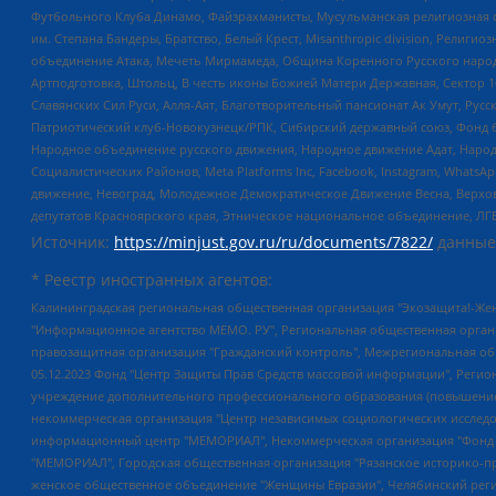
Футбольного Клуба Динамо, Файзрахманисты, Мусульманская религиозная о
им. Степана Бандеры, Братство, Белый Крест, Misanthropic division, Рели
объединение Атака, Мечеть Мирмамеда, Община Коренного Русского народа
Артподготовка, Штольц, В честь иконы Божией Матери Державная, Сектор 1
Славянских Сил Руси, Алля-Аят, Благотворительный пансионат Ак Умут, Русск
Патриотический клуб-Новокузнецк/РПК, Сибирский державный союз, Фонд б
Народное объединение русского движения, Народное движение Адат, Народ
Социалистических Районов, Meta Platforms Inc, Facebook, Instagram, Wha
движение, Невоград, Молодежное Демократическое Движение Весна, Верхов
депутатов Красноярского края, Этническое национальное объединение, ЛГ
Источник:
https://minjust.gov.ru/ru/documents/7822/
данные
* Реестр иностранных агентов:
Калининградская региональная общественная организация "Экозащита!-Женсовет", Фонд содействия защите прав и свобод граждан "Общественный вердикт", Фонд "Институт Развития Свободы Информации", Частное учреждение "Информационное агентство МЕМО. РУ", Региональная общественная организация "Общественная комиссия по сохранению наследия академика Сахарова", Фонд поддержки свободы прессы, Санкт-Петербургская общественная правозащитная организация "Гражданский контроль", Межрегиональная общественная организация "Информационно-просветительский центр "Мемориал", Региональный Фонд "Центр Защиты Прав Средств Массовой Информации", с 05.12.2023 Фонд "Центр Защиты Прав Средств массовой информации", Региональная общественная благотворительная организация помощи беженцам и мигрантам "Гражданское содействие", Негосударственное образовательное учреждение дополнительного профессионального образования (повышение квалификации) специалистов "АКАДЕМИЯ ПО ПРАВАМ ЧЕЛОВЕКА", Свердловская региональная общественная организация "Сутяжник", Автономная некоммерческая организация "Центр независимых социологических исследований", Союз общественных объединений "Российский исследовательский центр по правам человека", Региональное общественное учреждение научно-информационный центр "МЕМОРИАЛ", Некоммерческая организация "Фонд защиты гласности", Автономная некоммерческая организация "Институт прав человека", Городская общественная организация "Екатеринбургское общество "МЕМОРИАЛ", Городская общественная организация "Рязанское историко-просветительское и правозащитное общество "Мемориал" (Рязанский Мемориал), Челябинский региональный орган общественной самодеятельности – женское общественное объединение "Женщины Евразии", Челябинский региональный орган общественной самодеятельности "Уральская правозащитная группа", Фонд содействия защите здоровья и социальной справедливости имени Андрея Рылькова, Автономная Некоммерческая Организация "Аналитический Центр Юрия Левады", Автономная некоммерческая организация социальной поддержки населения "Проект Апрель", Региональная общественная организация помощи женщинам и детям, находящимся в кризисной ситуации "Информационно-методический центр "Анна", Фонд содействия развитию массовых коммуникаций и правовому просвещению "Так-так-Так", Фонд содействия устойчивому развитию "Серебряная тайга", Свердловский региональный общественный фонд социальных проектов "Новое время", "Idel.Реалии", Кавказ.Реалии, Крым.Реалии, Телеканал Настоящее Время, Татаро-башкирская служба Радио Свобода (Azatliq Radiosi), Радио Свободная Европа/Радио Свобода (PCE/PC), "Сибирь.Реалии", "Фактограф", Благотворительный фонд помощи осужденным и их семьям, Автономная некоммерческая организация "Институт глобализации и социальных движений", Фонд "В защиту прав заключенных", Частное учреждение "Центр поддержки и содействия развитию средств массовой информации", Пензенский региональный общественный благотворительный фонд "Гражданский союз", "Север.Реалии", Некоммерческая организация Фонд "Правовая инициатива", Общество с ограниченной ответственностью "Радио Свободная Европа/Радио Свобода", Чешское информационное агентство "MEDIUM-ORIENT", Красноярская региональная общественная организация "Мы против СПИДа", Камалягин Денис Николаевич, Маркелов Сергей Евгеньевич, Пономарев Лев Александрович, Савицкая Людмила Алексеевна, Автоно