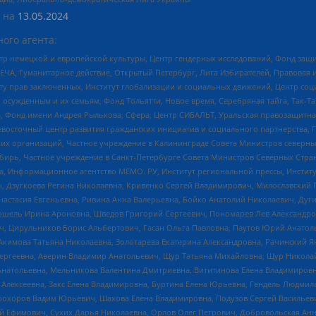
 на
13.05.2024
ого агента:
р немецкой и европейской культуры, Центр гендерных исследований, Фонд защи
ЧА, Гуманитарное действие, Открытый Петербург, Лига Избирателей, Правовая 
иту прав заключенных, Институт глобализации и социальных движений, Центр 
ужденным и их семьям, Фонд Тольятти, Новое время, Серебряная тайга, Так-Так-
, Фонд имени Андрея Рылькова, Сфера, Центр СИБАЛЬТ, Уральская правозащитна
невосточный центр развития гражданских инициатив и социального партнерства, 
 организаций, Частное учреждение в Калининграде Совета Министров северных 
бирь, Частное учреждение в Санкт-Петербурге Совета Министров Северных Стра
а, Информационное агентство МЕМО. РУ, Институт региональной прессы, Инсти
ч, Дзугкоева Регина Николаевна, Кривенко Сергей Владимирович, Милославски
настасия Евгеньевна, Ривина Анна Валерьевна, Бойко Анатолий Николаевич, Дуг
ошель Ирина Ароновна, Шведов Григорий Сергеевич, Пономарев Лев Александро
ч, Цирульников Борис Альбертович, Гасан Ольга Павловна, Паутов Юрий Анато
Акимова Татьяна Николаевна, Золотарева Екатерина Александровна, Рачинский Я
Сергеевна, Аверин Владимир Анатольевич, Щур Татьяна Михайловна, Щур Никола
Анатольевна, Мельникова Валентина Дмитриевна, Вититинова Елена Владимировн
 Алексеевна, Закс Елена Владимировна, Буртина Елена Юрьевна, Гендель Людмил
рохоров Вадим Юрьевич, Шахова Елена Владимировна, Подузов Сергей Васильеви
й Ефимович, Сухих Дарья Николаевна, Орлов Олег Петрович, Добровольская Анн