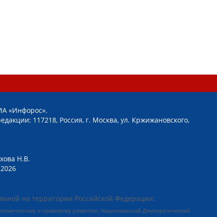
ИА «Инфорос».
едакции: 117218, Россия, г. Москва, ул. Кржижановского,
хова Н.В.
2026
льной на территории Российской Федерации:
кономическому и правовому развитию, Национальный Демократический