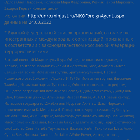
Орлов Олег Петрович, Полякова Мара Федоровна, Резник Генри Маркович,
Захаров Герман Константинович
Источник:
http://unro.minjust.ru/NKOForeignAgent.aspx
данные на
24.03.2022
* Единый федеральный список организаций, в том числе
иностранных и международных организаций, признанных
в соответствии с законодательством Российской Федерации
террористическими:
Высший военный Маджлисуль Шура Объединенных сил моджахедов
Кавказа, Конгресс народов Ичкерии и Дагестана, База, Асбат аль-Ансар,
Священная война, Исламская группа, Братья-мусульмане, Партия
исламского освобождения, Лашкар-И-Тайба, Исламская группа, Движение
Талибан, Исламская партия Туркестана, Общество социальных реформ,
Общество возрождения исламского наследия, Дом двух святых, Джунд аш-
Шам, Исламский джихад, Аль-Каида, Имарат Кавказ, АБТО, Правый сектор,
Исламское государство, Джабха аль-Нусра ли-Ахль аш-Шам, Народное
ополчение имени К. Минина и Д. Пожарского, Аджр от Аллаха Субхану уа
Тагьаля SHAM, АУМ Синрике, Муджахеды джамаата Ат-Тавхида Валь-Джихад,
Чистопольский Джамаат, Рохнамо ба суи давлати исломи, Террористическое
сообщество Сеть, Катиба Таухид валь-Джихад, Хайят Тахрир аш-Шам, Ахлю
Сунна Валь Джамаа, National Socialism/White Power, Артподготовка,