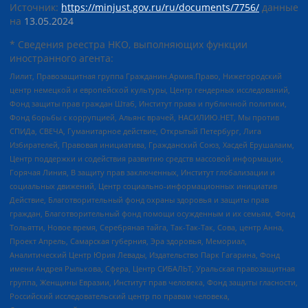
Источник:
https://minjust.gov.ru/ru/documents/7756/
данные
на
13.05.2024
* Сведения реестра НКО, выполняющих функции
иностранного агента:
Лилит, Правозащитная группа Гражданин.Армия.Право, Нижегородский
центр немецкой и европейской культуры, Центр гендерных исследований,
Фонд защиты прав граждан Штаб, Институт права и публичной политики,
Фонд борьбы с коррупцией, Альянс врачей, НАСИЛИЮ.НЕТ, Мы против
СПИДа, СВЕЧА, Гуманитарное действие, Открытый Петербург, Лига
Избирателей, Правовая инициатива, Гражданский Союз, Хасдей Ерушалаим,
Центр поддержки и содействия развитию средств массовой информации,
Горячая Линия, В защиту прав заключенных, Институт глобализации и
социальных движений, Центр социально-информационных инициатив
Действие, Благотворительный фонд охраны здоровья и защиты прав
граждан, Благотворительный фонд помощи осужденным и их семьям, Фонд
Тольятти, Новое время, Серебряная тайга, Так-Так-Так, Сова, центр Анна,
Проект Апрель, Самарская губерния, Эра здоровья, Мемориал,
Аналитический Центр Юрия Левады, Издательство Парк Гагарина, Фонд
имени Андрея Рылькова, Сфера, Центр СИБАЛЬТ, Уральская правозащитная
группа, Женщины Евразии, Институт прав человека, Фонд защиты гласности,
Российский исследовательский центр по правам человека,