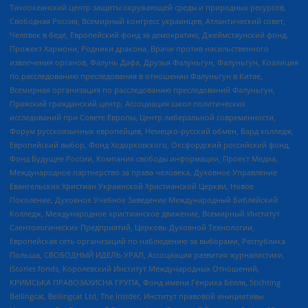
Тихоокеанский центр защиты окружающей среды и природных ресурсов,
Свободная Россия, Всемирный конгресс украинцев, Атлантический совет,
Человек в беде, Европейский фонд за демократию, Джеймстаунский фонд,
Прожект Хармони, Родники дракона, Врачи против насильственного
извлечения органов, Фалунь Дафа, Друзья Фалуньгун, Фалуньгун, Коалиция
по расследованию преследования в отношении Фалуньгун в Китае,
Всемирная организация по расследованию преследований Фалуньгун,
Пражский гражданский центр, Ассоциация школ политических
исследований при Совете Европы, Центр либеральной современности,
Форум русскоязычных европейцев, Немецко-русский обмен, Бард колледж,
Европейский выбор, Фонд Ходорковского, Оксфордский российский фонд,
Фонд Будущее России, Компания свободы информации, Проект Медиа,
Международное партнерство за права человека, Духовное Управление
Евангельских Христиан Украинской Христианской Церкви, Новое
Поколение, Духовное Учебное Заведение Международный Библейский
Колледж, Международное христианское движение, Всемирный Институт
Саентологических Предприятий, Церковь Духовной Технологии,
Европейская сеть организаций по наблюдению за выборами, Республика
Польша, СВОБОДНЫЙ ИДЕЛЬ-УРАЛ, Ассоциация развития журналистики,
IStories fonds, Королевский Институт Международных Отношений,
КРИМСЬКА ПРАВОЗАХИСНА ГРУПА, Фонд имени Генриха Бёлля, Stichting
Bellingcat, Bellingcat Ltd, The Insider, Институт правовой инициативы