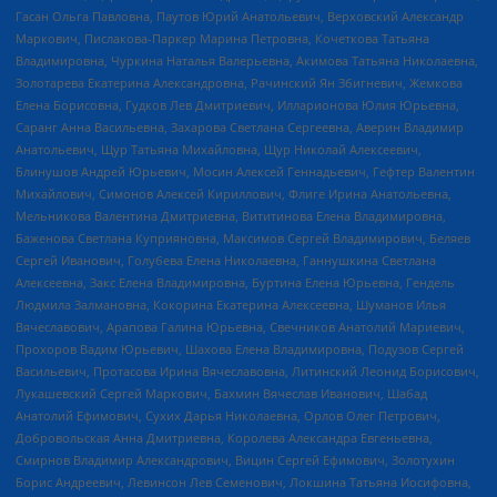
Гасан Ольга Павловна, Паутов Юрий Анатольевич, Верховский Александр
Маркович, Пислакова-Паркер Марина Петровна, Кочеткова Татьяна
Владимировна, Чуркина Наталья Валерьевна, Акимова Татьяна Николаевна,
Золотарева Екатерина Александровна, Рачинский Ян Збигневич, Жемкова
Елена Борисовна, Гудков Лев Дмитриевич, Илларионова Юлия Юрьевна,
Саранг Анна Васильевна, Захарова Светлана Сергеевна, Аверин Владимир
Анатольевич, Щур Татьяна Михайловна, Щур Николай Алексеевич,
Блинушов Андрей Юрьевич, Мосин Алексей Геннадьевич, Гефтер Валентин
Михайлович, Симонов Алексей Кириллович, Флиге Ирина Анатольевна,
Мельникова Валентина Дмитриевна, Вититинова Елена Владимировна,
Баженова Светлана Куприяновна, Максимов Сергей Владимирович, Беляев
Сергей Иванович, Голубева Елена Николаевна, Ганнушкина Светлана
Алексеевна, Закс Елена Владимировна, Буртина Елена Юрьевна, Гендель
Людмила Залмановна, Кокорина Екатерина Алексеевна, Шуманов Илья
Вячеславович, Арапова Галина Юрьевна, Свечников Анатолий Мариевич,
Прохоров Вадим Юрьевич, Шахова Елена Владимировна, Подузов Сергей
Васильевич, Протасова Ирина Вячеславовна, Литинский Леонид Борисович,
Лукашевский Сергей Маркович, Бахмин Вячеслав Иванович, Шабад
Анатолий Ефимович, Сухих Дарья Николаевна, Орлов Олег Петрович,
Добровольская Анна Дмитриевна, Королева Александра Евгеньевна,
Смирнов Владимир Александрович, Вицин Сергей Ефимович, Золотухин
Борис Андреевич, Левинсон Лев Семенович, Локшина Татьяна Иосифовна,