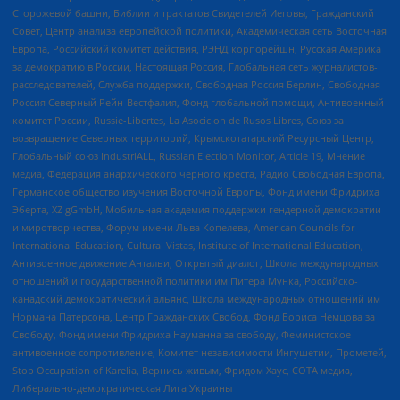
Сторожевой башни, Библии и трактатов Свидетелей Иеговы, Гражданский
Совет, Центр анализа европейской политики, Академическая сеть Восточная
Европа, Российский комитет действия, РЭНД корпорейшн, Русская Америка
за демократию в России, Настоящая Россия, Глобальная сеть журналистов-
расследователей, Служба поддержки, Свободная Россия Берлин, Свободная
Россия Северный Рейн-Вестфалия, Фонд глобальной помощи, Антивоенный
комитет России, Russie-Libertes, La Asocicion de Rusos Libres, Союз за
возвращение Северных территорий, Крымскотатарский Ресурсный Центр,
Глобальный союз IndustriALL, Russian Election Monitor, Article 19, Мнение
медиа, Федерация анархического черного креста, Радио Свободная Европа,
Германское общество изучения Восточной Европы, Фонд имени Фридриха
Эберта, XZ gGmbH, Мобильная академия поддержки гендерной демократии
и миротворчества, Форум имени Льва Копелева, American Councils for
International Education, Cultural Vistas, Institute of International Education,
Антивоенное движение Антальи, Открытый диалог, Школа международных
отношений и государственной политики им Питера Мунка, Российско-
канадский демократический альянс, Школа международных отношений им
Нормана Патерсона, Центр Гражданских Свобод, Фонд Бориса Немцова за
Свободу, Фонд имени Фридриха Науманна за свободу, Феминистское
антивоенное сопротивление, Комитет независимости Ингушетии, Прометей,
Stop Occupation of Karelia, Вернись живым, Фридом Хаус, СОТА медиа,
Либерально-демократическая Лига Украины