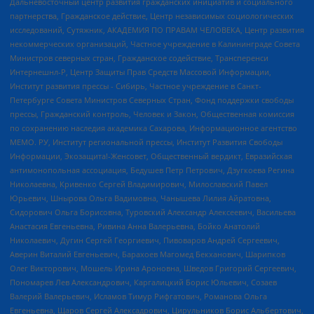
Дальневосточный центр развития гражданских инициатив и социального
партнерства, Гражданское действие, Центр независимых социологических
исследований, Сутяжник, АКАДЕМИЯ ПО ПРАВАМ ЧЕЛОВЕКА, Центр развития
некоммерческих организаций, Частное учреждение в Калининграде Совета
Министров северных стран, Гражданское содействие, Трансперенси
Интернешнл-Р, Центр Защиты Прав Средств Массовой Информации,
Институт развития прессы - Сибирь, Частное учреждение в Санкт-
Петербурге Совета Министров Северных Стран, Фонд поддержки свободы
прессы, Гражданский контроль, Человек и Закон, Общественная комиссия
по сохранению наследия академика Сахарова, Информационное агентство
МЕМО. РУ, Институт региональной прессы, Институт Развития Свободы
Информации, Экозащита!-Женсовет, Общественный вердикт, Евразийская
антимонопольная ассоциация, Бедушев Петр Петрович, Дзугкоева Регина
Николаевна, Кривенко Сергей Владимирович, Милославский Павел
Юрьевич, Шнырова Ольга Вадимовна, Чанышева Лилия Айратовна,
Сидорович Ольга Борисовна, Туровский Александр Алексеевич, Васильева
Анастасия Евгеньевна, Ривина Анна Валерьевна, Бойко Анатолий
Николаевич, Дугин Сергей Георгиевич, Пивоваров Андрей Сергеевич,
Аверин Виталий Евгеньевич, Барахоев Магомед Бекханович, Шарипков
Олег Викторович, Мошель Ирина Ароновна, Шведов Григорий Сергеевич,
Пономарев Лев Александрович, Каргалицкий Борис Юльевич, Созаев
Валерий Валерьевич, Исламов Тимур Рифгатович, Романова Ольга
Евгеньевна, Щаров Сергей Алексадрович, Цирульников Борис Альбертович,