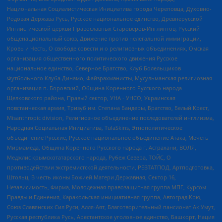
Национальная Социалистическая Инициатива города Череповца, Духовно-
Родовая Держава Русь, Русское национальное единство, Древнерусской
Инглистической церкви Православных Староверов-Инглингов, Русский
общенациональный союз, Движение против нелегальной иммиграции,
Кровь и Честь, О свободе совести и о религиозных объединениях, Омская
организация общественного политического движения Русское
национальное единство, Северное Братство, Клуб Болельщиков
Футбольного Клуба Динамо, Файзрахманисты, Мусульманская религиозная
организация п. Боровский, Община Коренного Русского народа
Щелковского района, Правый сектор, УНА - УНСО, Украинская
повстанческая армия, Тризуб им. Степана Бандеры, Братство, Белый Крест,
Misanthropic division, Религиозное объединение последователей инглиизма,
Народная Социальная Инициатива, TulaSkins, Этнополитическое
объединение Русские, Русское национальное объединение Атака, Мечеть
Мирмамеда, Община Коренного Русского народа г. Астрахани, ВОЛЯ,
Меджлис крымскотатарского народа, Рубеж Севера, ТОЙС, О
противодействии экстремистской деятельности, РЕВТАТПОД, Артподготовка,
Штольц, В честь иконы Божией Матери Державная, Сектор 16,
Независимость, Фирма, Молодежная правозащитная группа МПГ, Курсом
Правды и Единения, Каракольская инициативная группа, Автоград Крю,
Союз Славянских Сил Руси, Алля-Аят, Благотворительный пансионат Ак Умут,
Русская республика Русь, Арестантское уголовное единство, Башкорт, Нация