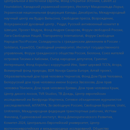
Центральной и Восточной Европы, Фонд Открытой Эстонии, Calvert 22
Foundation, Канадский украинский конгресс, Институт Макдональда-Лорье,
Украинская национальная федерация Канады, Декабристы, Международный
научный центр им Вудро Вильсона, Свободная пресса, Возрождение,
Всеукраинский духовный центр , Риддл, Русский антивоенный комитет в
Швеции, Проект Медуза, Фонд Андрея Сахарова, Форум свободной России,
Лига Свободных Наций, Transparеncy International, Форум Свободных
Народов ПостРоссии, Солидарность с гражданским движением в России –
Solidarus, КрымSOS, Свободный университет, Институт государственного
управления, Форум гражданского общества Россия, Беллона, Союз жителей
островов Тисима и Хабомаи, Съезд народных депутатов, Гринпис
Интернешнл, Фонд борьбы с коррупцией Инк, Завет церквей TCCN, Агора,
Всемирный фонд природы, BDR Novaja Gazeta-Europe, Алтай проект,
Образовательный дом прав человека Чернигов, Фонд Дом Прав Человека,
Белорусский дом прав человека имени Бориса Звозскова, Дом прав
человека Тбилиси, Дом прав человека Ереван, Дом прав человека Крым,
Центр дикого лосося, TVR Studios, ТВ Дождь, Центр европейских
исследований им Вилфрида Мартенса, Сетевое объединение журналистов
расследователей, АЛЛАТРА, За свободную Россию, Свободная Бурятия, Uralic,
UnKremlin, Международная федерация транспортных рабочих, ИстЧам
Финланд, Гудзоновский институт, Фонд Демократического Развития,
Комитет-2024, Центрально-Европейский университет, Центр
восточноевропейских и международных исследований, Общество