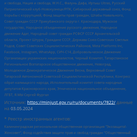
и свобода, Нация и свобода, W.H.С., Фалунь Дафа, Иртыш Ultras, Русский
Патриотический клуб-Новокузнецк/РПК, Сибирский державный союз, Фонд
борьбы с коррупцией, Фонд защиты прав граждан, Штабы Навального,
Совет граждан СССР Прикубанского округа г. Краснодара, Мужское
государство, Народное объединение русского движения, Народное
движение Адат, Народный совет граждан РСФСР СССР Архангельской
области, Проект Штурм, Граждане СССР, Держава Союз Советских Светлых
Родов, Совет Советских Социалистических Районов, Meta Platforms Inc,
Facebook, Instagram, WhatsApp, СИЧ-С14, Добровольческое Движение
Организации украинских националистов, Черный Комитет, Татарстанское
Региональное Всетатарское общественное движение, Невоград,
Молодежное Демократическое Движение Весна, Верховный Совет
Татарской Автономной Советской Социалистической Республики, Конгресс
ойрат-калмыцкого народа, Исполнительный комитет совета народных
депутатов Красноярского края, Этническое национальное объединение,
ЛГБТ, Я.МЫ Сергей Фургал
Источник:
https://minjust.gov.ru/ru/documents/7822/
данные
на
03.05.2024
* Реестр иностранных агентов:
Калининградская региональная общественная организация "Экозащита!-Женсовет", Фонд содействия защите прав и свобод граждан "Общественный вердикт", Фонд "Институт Развития Свободы Информации", Частное учреждение "Информационное агентство МЕМО. РУ", Региональная общественная организация "Общественная комиссия по сохранению наследия академика Сахарова", Фонд поддержки свободы прессы, Санкт-Петербургская общественная правозащитная организация "Гражданский контроль", Межрегиональная общественная организация "Информационно-просветительский центр "Мемориал", Региональный Фонд "Центр Защиты Прав Средств Массовой Информации", с 05.12.2023 Фонд "Центр Защиты Прав Средств массовой информации", Региональная общественная благотворительная организация помощи беженцам и мигрантам "Гражданское содействие", Негосударственное образовательное учреждение дополнительного профессионального образования (повышение квалификации) специалистов "АКАДЕМИЯ ПО ПРАВАМ ЧЕЛОВЕКА", Свердловская региональная общественная организация "Сутяжник", Автономная некоммерческая организация "Центр независимых социологических исследований", Союз общественных объединений "Российский исследовательский центр по правам человека", Региональное общественное учреждение научно-информационный центр "МЕМОРИАЛ", Некоммерческая организация "Фонд защиты гласности", Автономная некоммерческая организация "Институт прав человека", Городская общественная организация "Екатеринбургское общество "МЕМОРИАЛ", Городская общественная организация "Рязанское историко-просветительское и правозащитное общество "Мемориал" (Рязанский Мемориал), Челябинский региональный орган общественной самодеятельности – женское общественное объединение "Женщины Евразии", Челябинский региональный орган общественной самодеятельности "Уральская правозащитная группа", Фонд содействия защите здоровья и социальной справедливости имени Андрея Рылькова, Автономная Некоммерческая Организация "Аналитический Центр Юрия Левады", Автономная некоммерческая организация социальной поддержки населения "Проект Апрель", Региональная общественная организация помощи женщинам и детям, находящимся в кризисной ситуации "Информационно-методический центр "Анна", Фонд содействия развитию массовых коммуникаций и правовому просвещению "Так-так-Так", Фонд содействия устойчивому развитию "Серебряная тайга", Свердловский региональный общественный фонд социальных проектов "Новое время", "Idel.Реалии", Кавказ.Реалии, Крым.Реалии, Телеканал Настоящее Время, Татаро-башкирская служба Радио Свобода (Azatliq Radiosi), Радио Свободная Европа/Радио Свобода (PCE/PC), "Сибирь.Реалии", "Фактограф", Благотворительный фонд помощи осужденным и их семьям, Автономная некоммерческая организация "Институт глобализации и социальных движений", Фонд "В защиту прав заключенных", Частное учреждение "Центр поддержки и содействия развитию средств массовой информации", Пензенский региональный общественный благотворительный фонд "Гражданский союз", "Север.Реалии", Некоммерческая организация Фонд "Правовая инициатива", Общество с ограниченной ответственностью "Радио Свободная Европа/Радио Свобода", Чешское информационное агентство "MEDIUM-ORIENT", Красноярская региональная общественная организация "Мы против СПИДа", Камалягин Денис Николаевич, Маркелов Сергей Евгеньевич, Пономарев Лев Александрович, Савицкая Людмила Алексеевна, Автономная некоммерческая организация "Центр по работе с проблемой насилия "НАСИЛИЮ.НЕТ", Межрегиональный профессиональный союз работников здравоохранения "Альянс врачей", Юридическое лицо, зарегистрированное в Латвийской Республике, SIA "Medusa Project" (регистрационный номер 40103797863, дата регистрации 10.06.2014), Некоммерческая организация "Фонд по борьбе с коррупцией", Автономная некоммерческая организация "Институт права и публичной политики", Баданин Роман Сергеевич, Гликин Максим Александрович, Железнова Мария Михайловна, Лукьянова Юлия Сергеевна, Маетная Елизавета Витальевна, Маняхин Петр Борисович, Чуракова Ольга Владимировна, Ярош Юлия Петровна, Юридическое лицо "The Insider SIA", зарегистрированное в Риге, Латвийская Республика (дата регистрации 26.06.2015), являющееся администратором доменного имени интернет-издания "The Insider SIA", https://theins.ru, Постернак Алексей Евгеньевич, Рубин Михаил Аркадьевич, Анин Роман Александрович, Юридическое лицо Istories fonds, зарегистрированное в Латвийской Республике (регистрационный номер 50008295751, дата регистрации 24.02.2020), Великовский Дмитрий Александрович, Долинина Ирина Николаевна, Мароховская Алеся Алексеевна, Шлейнов Роман Юрьевич, Шмагун Олеся Валентиновна, Общество с ограниченной ответственностью "Альтаир 2021", Общество с ограниченной ответственностью "Вега 2021", Общество с ограниченной ответственностью "Главный редактор 2021", Общество с ограниченной ответственностью "Ромашки монолит", Важенков Артем Валерьевич, Ивановская областная общественная организация "Центр гендерных исследований", Гурман Юрий Альбертович, Медиапроект "ОВД-Инфо", Егоров Владимир Владимирович, Жилинский Владимир Александрович, Общество с ограниченной ответственностью "ЗП", Иванова София Юрьевна, Карезина Инна Павловна, Кильтау Екатерина Викторовна, Петров Алексей Викторович, Пискунов Сергей Евгеньевич, Смирнов Сергей Сергеевич, Тихонов Михаил Сергеевич, Общество с ограниченной ответственностью "ЖУРНАЛИСТ-ИНОСТРАННЫЙ АГЕНТ", Арапова Галина Юрьевна, Вольтская Татьяна Анатольевна, Американская компания "Mason G.E.S. Anonymous Foundation" (США), являющаяся владельцем интернет-издания https://mnews.world/, Компания "Stichting Bellingcat", зарегистрированная в Нидерландах (дата регистрации 11.07.2018), Захаров Андрей Вячеславович, Клепиковская Екатерина Дмитриевна, Общество с ограниченной ответственностью "МЕМО", Перл Роман Александрович, Симонов Евгений Алексеевич, Соловьева Елена Анатольевна, Сотников Даниил Владимирович, Сурначева Елизавета Дмитриевна, Автономная некоммерческая организация по защите прав человека и информированию населения "Якутия – Наше Мнение", Общество с ограниченной ответственностью "Москоу диджитал медиа", с 26.01.2023 Общество с ограниченной ответственностью "Чайка Белые сады", Ветошкина Валерия Валерьевна, Заговора Максим Александрович, Межрегиональное общественное движение "Российская ЛГБТ - сеть", Оленичев Максим Владимирович, Павлов Иван Юрьевич, Скворцова Елена Сергеевна, Общество с ограниченной ответственностью "Как бы инагент", Кочетков Игорь Викторович, Общество с ограниченной ответственностью "Честные выборы", Еланчик Олег Александрович, Общество с ограниченной ответственностью "Нобелевский призыв", Гималова Регина Эмилевна, Григорьев Андрей Валерьевич, Григорьева Алина Александровна, Ассоциация по содействию защите прав призывников, альтернативнослужащих и военнослужащих "Правозащитная группа "Гражданин.Армия.Право", Хисамова Регина Фаритовна, Автономная некоммерческая организация по реализации социально-правовых программ "Лилит", Дальневосточное общественное движение "Маяк", Санкт-Петербургская ЛГБТ-инициативная группа "Выход", Инициативная группа ЛГБТ+ "Реверс", Алексеев Андрей Викторович, Бекбулатова Таисия Львовна, Беляев Иван Михайлович, Владыкина Елена Сергеевна, Гельман Марат Александрович, Никульшина Вероника Юрьевна, Толоконникова Надежда Андреевна, Шендерович Виктор Анатольевич, Общество с ограниченной ответственностью "Данное сообщение", Общество с ограниченной ответственностью Издательский дом "Новая глава", Айнбиндер Александра Александровна, Московский комьюнити-центр для ЛГБТ+инициатив, Благотворительный фонд развития филантропии, Deutsche Welle (Германия, Kurt-Schumacher-Strasse 3, 53113 Bonn), Борзунова Мария Михайловна, Воробьев Виктор Викторович, Голубева Анна Львовна, Константинова Алла Михайловна, Малкова Ирина Владимировна, Мурадов Мурад Абдулгалимович, Осетинская Елизавета Николаевна, Понасенков Евгений Николаевич, Ганапольский Матвей Юрьевич, Киселев Евгений Алексеевич, Борухович Ирина Григорьевна, Дремин Иван Тимофеевич, Дубровский Дмитрий Викторович, Красноярская региональная общественная организация поддержки и развития альтернативных образовательных технологий и межкультурных коммуникаций "ИНТЕРРА", Маяковская Екатерина Алексеевна, Фейгин Марк Захарович, Филимонов Андрей Викторович, Дзугкоева Регина Николаевна, Доброхотов Роман Александрович, Дудь Юрий Александрович, Елкин Сергей Владимирович, Кругликов Кирилл Игоревич, Сабунаева Мария Леонидовна, Семенов Алексей Владимирович, Шаинян Карен Багратович, Шульман Екатерина Михайловна, Асафьев Артур Валерьевич, Вахштайн Виктор Семенович, Венедиктов Алексей Алексеевич, Лушникова Екатерина Евгеньевна, Волков Леонид Михайлович, Невзоров Александр Глебович, Пархоменко Сергей Борисович, Сироткин Ярослав Николаевич, Кара-Мурза Владимир Владимирович, Баранова Наталья Владимировна, Гозман Леонид Яковлевич, Кагарлицкий Борис Юльевич, Климарев Михаил Валерьевич, Милов Владимир Станиславович, Автономная некоммерческая организация Краснодарский центр современного искусства "Типография", Моргенштерн Алишер Тагирович, Соболь Любовь Эдуардовна, Общество с ограниченной ответственностью "ЛИЗА НОРМ", Каспаров Гарри Кимович, Ходорковский Михаил Борисович, Общество с ограниченной ответственностью "Апрельские тезисы", Данилович Ирина Брониславовна, Кашин Олег Владимирович, Петров Николай Владимирович, Пивоваров Алексей Владимирович, Соколов Михаил Владимирович, Цветкова Юлия Владимировна, Чичваркин Евгений Александрович, Комитет против пыток/Команда против пыток, Общество с ограниченной ответственностью "Первый научный", Общество с ограниченной ответственностью "Вертолет и ко", Белоцерковская Вероника Борисовна, Кац Максим Евгеньевич, Лазарева Татьяна Юрьевна, Шаведдинов Руслан Табризович, Яшин Илья Валерьевич, Общество с ограниченной ответственностью "Иноагент ААВ", Алешковский Дмитрий Петрович, Альбац Евгения Марковна, Быков Дмитрий Львович, Галямина Юлия Евгеньевна, Лойко Сергей Леонидович, Мартынов Кирилл Константинович, Медведев Сергей Александрович, Крашенинников Федор Геннадиевич, Гордеева Катерина Вл