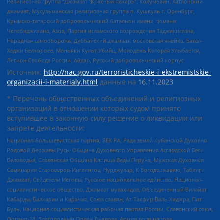
Религиозная группа “Джамаат “Красный пахарь”, Колумбайн, Хатлонский
джамаат, Мусульманская религиозная группа п. Кушкуль г. Оренбург,
Крымско-татарский добровольческий батальон имени Номана
Челебиджихана, Азов, Партия исламского возрождения Таджикистана,
Народная самооборона, Дуббайский джамаат, московская ячейка, Батал-
Хаджи Белхороев, Маньяки Культ Убийц, Молодёжь Которая Улыбается,
Легион Свобода России, Айдар, Русский добровольческий корпус
Источник:
http://nac.gov.ru/terroristicheskie-i-ekstremistskie-
organizacii-i-materialy.html
данные на
16.11.2023
* Перечень общественных объединений и религиозных
организаций в отношении которых судом принято
вступившее в законную силу решение о ликвидации или
запрете деятельности:
Национал-большевистская партия, ВЕК РА, Рада земли Кубанской Духовно
Родовой Державы Русь, Община Духовного Управления Асгардской Веси
Беловодья, Славянская Община Капища Веды Перуна, Мужская Духовная
Семинария Староверов-Инглингов, Нурджулар, К Богодержавию, Таблиги
Джамаат, Свидетели Иеговы, Русское национальное единство, Национал-
социалистическое общество, Джамаат мувахидов, Объединенный Вилайат
Кабарды, Балкарии и Карачая, Союз славян, Ат-Такфир Валь-Хиджра, Пит
Буль, Национал-социалистическая рабочая партия России, Славянский союз,
Формат-18, Благородный Орден Дьявола, Армия воли народа,