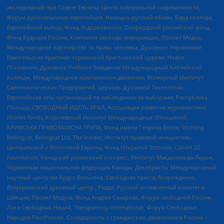
исследований при Совете Европы, Центр либеральной современности,
Форум русскоязычных европейцев, Немецко-русский обмен, Бард колледж,
Европейский выбор, Фонд Ходорковского, Оксфордский российский фонд,
Фонд Будущее России, Компания свободы информации, Проект Медиа,
Международное партнерство за права человека, Духовное Управление
Евангельских Христиан Украинской Христианской Церкви, Новое
Поколение, Духовное Учебное Заведение Международный Библейский
Колледж, Международное христианское движение, Всемирный Институт
Саентологических Предприятий, Церковь Духовной Технологии,
Европейская сеть организаций по наблюдению за выборами, Республика
Польша, СВОБОДНЫЙ ИДЕЛЬ-УРАЛ, Ассоциация развития журналистики,
IStories fonds, Королевский Институт Международных Отношений,
КРИМСЬКА ПРАВОЗАХИСНА ГРУПА, Фонд имени Генриха Бёлля, Stichting
Bellingcat, Bellingcat Ltd, The Insider, Институт правовой инициативы
Центральной и Восточной Европы, Фонд Открытой Эстонии, Calvert 22
Foundation, Канадский украинский конгресс, Институт Макдональда-Лорье,
Украинская национальная федерация Канады, Декабристы, Международный
научный центр им Вудро Вильсона, Свободная пресса, Возрождение,
Всеукраинский духовный центр , Риддл, Русский антивоенный комитет в
Швеции, Проект Медуза, Фонд Андрея Сахарова, Форум свободной России,
Лига Свободных Наций, Transparеncy International, Форум Свободных
Народов ПостРоссии, Солидарность с гражданским движением в России –