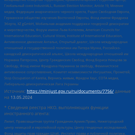
Глобальный союз IndustriALL, Russian Election Monitor, Article 19, Мнение
медиа, Федерация анархического черного креста, Радио Свободная Европа,
Германское общество изучения Восточной Европы, Фонд имени Фридриха
Эберта, XZ gGmbH, Мобильная академия поддержки гендерной демократии
и миротворчества, Форум имени Льва Копелева, American Councils for
International Education, Cultural Vistas, Institute of International Education,
Антивоенное движение Антальи, Открытый диалог, Школа международных
отношений и государственной политики им Питера Мунка, Российско-
канадский демократический альянс, Школа международных отношений им
Нормана Патерсона, Центр Гражданских Свобод, Фонд Бориса Немцова за
Свободу, Фонд имени Фридриха Науманна за свободу, Феминистское
антивоенное сопротивление, Комитет независимости Ингушетии, Прометей,
Stop Occupation of Karelia, Вернись живым, Фридом Хаус, СОТА медиа,
Либерально-демократическая Лига Украины
Источник:
https://minjust.gov.ru/ru/documents/7756/
данные
на
13.05.2024
* Сведения реестра НКО, выполняющих функции
иностранного агента:
Лилит, Правозащитная группа Гражданин.Армия.Право, Нижегородский
центр немецкой и европейской культуры, Центр гендерных исследований,
Фонд защиты прав граждан Штаб, Институт права и публичной политики,