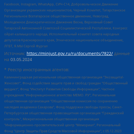
Facebook, Instagram, WhatsApp, СИЧ-С14, Добровольческое Движение
Организации украинских националистов, Черный Комитет, Татарстанское
Региональное Всетатарское общественное движение, Невоград,
Молодежное Демократическое Движение Весна, Верховный Совет
Татарской Автономной Советской Социалистической Республики, Конгресс
ойрат-калмыцкого народа, Исполнительный комитет совета народных
депутатов Красноярского края, Этническое национальное объединение,
ЛГБТ, Я.МЫ Сергей Фургал
Источник:
https://minjust.gov.ru/ru/documents/7822/
данные
на
03.05.2024
* Реестр иностранных агентов:
Калининградская региональная общественная организация "Экозащита!-Женсовет", Фонд содействия защите прав и свобод граждан "Общественный вердикт", Фонд "Институт Развития Свободы Информации", Частное учреждение "Информационное агентство МЕМО. РУ", Региональная общественная организация "Общественная комиссия по сохранению наследия академика Сахарова", Фонд поддержки свободы прессы, Санкт-Петербургская общественная правозащитная организация "Гражданский контроль", Межрегиональная общественная организация "Информационно-просветительский центр "Мемориал", Региональный Фонд "Центр Защиты Прав Средств Массовой Информации", с 05.12.2023 Фонд "Центр Защиты Прав Средств массовой информации", Региональная общественная благотворительная организация помощи беженцам и мигрантам "Гражданское содействие", Негосударственное образовательное учреждение дополнительного профессионального образования (повышение квалификации) специалистов "АКАДЕМИЯ ПО ПРАВАМ ЧЕЛОВЕКА", Свердловская региональная общественная организация "Сутяжник", Автономная некоммерческая организация "Центр независимых социологических исследований", Союз общественных объединений "Российский исследовательский центр по правам человека", Региональное общественное учреждение научно-информационный центр "МЕМОРИАЛ", Некоммерческая организация "Фонд защиты гласности", Автономная некоммерческая организация "Институт прав человека", Городская общественная организация "Екатеринбургское общество "МЕМОРИАЛ", Городская общественная организация "Рязанское историко-просветительское и правозащитное общество "Мемориал" (Рязанский Мемориал), Челябинский региональный орган общественной самодеятельности – женское общественное объединение "Женщины Евразии", Челябинский региональный орган общественной самодеятельности "Уральская правозащитная группа", Фонд содействия защите здоровья и социальной справедливости имени Андрея Рылькова, Автономная Некоммерческая Организация "Аналитический Центр Юрия Левады", Автономная некоммерческая организация социальной поддержки населения "Проект Апрель", Региональная общественная организация помощи женщинам и детям, находящимся в кризисной ситуации "Информационно-методический центр "Анна", Фонд содействия развитию массовых коммуникаций и правовому просвещению "Так-так-Так", Фонд содействия устойчивому развитию "Серебряная тайга", Свердловский региональный общественный фонд социальных проектов "Новое время", "Idel.Реалии", Кавказ.Реалии, Крым.Реалии, Телеканал Настоящее Время, Татаро-башкирская служба Радио Свобода (Azatliq Radiosi), Радио Свободная Европа/Радио Свобода (PCE/PC), "Сибирь.Реалии", "Фактограф", Благотворительный фонд помощи осужденным и их семьям, Автономная некоммерческая организация "Институт глобализации и социальных движений", Фонд "В защиту прав заключенных", Частное учреждение "Центр поддержки и содействия развитию средств массовой информации", Пензенский региональный общественный благотворительный фонд "Гражданский союз", "Север.Реалии", Некоммерческая организация Фонд "Правовая инициатива", Общество с ограниченной ответственностью "Радио Свободная Европа/Радио Свобода", Чешское информационное агентство "MEDIUM-ORIENT", Красноярская региональная общественная организация "Мы против СПИДа", Камалягин Денис Николаевич, Маркелов Сергей Евгеньевич, Пономарев Лев Александрович, Савицкая Людмила Алексеевна, Автономная некоммерческая организация "Центр по работе с проблемой насилия "НАСИЛИЮ.НЕТ", Межрегиональный профессиональный союз работников здравоохранения "Альянс врачей", Юридическое лицо, зарегистрированное в Латвийской Республике, SIA "Medusa Project" (регистрационный номер 40103797863, дата регистрации 10.06.2014), Некоммерческая организация "Фонд по борьбе с коррупцией", Автономная некоммерческая организация "Институт права и публичной политики", Баданин Роман Сергеевич, Гликин Максим Александрович, Железнова Мария Михайловна, Лукьянова Юлия Сергеевна, Маетная Елизавета Витальевна, Маняхин Петр Борисович, Чуракова Ольга Владимировна, Ярош Юлия Петровна, Юридическое лицо "The Insider SIA", зарегистрированное в Риге, Латвийская Республика (дата регистрации 26.06.2015), являющееся администратором доменного имени интернет-издания "The Insider SIA", https://theins.ru, Постернак Алексей Евгеньевич, Рубин Михаил Аркадьевич, Анин Роман Александрович, Юридическое лицо Istories fonds, зарегистрированное в Латвийской Республике (регистрационный номер 50008295751, дата регистрации 24.02.2020), Великовский Дмитрий Александрович, Долинина Ирина Николаевна, Мароховская Алеся Алексеевна, Шлейнов Роман Юрьевич, Шмагун Олеся Валентиновна, Общество с ограниченной ответственностью "Альтаир 2021", Общество с ограниченной ответственностью "Вега 2021", Общество с ограниченной ответственностью "Главный редактор 2021", Общество с ограниченной ответственностью "Ромашки монолит", Важенков Артем Валерьевич, Ивановская областная общественная организация "Центр гендерных исследований", Гурман Юрий Альбертович, Медиапроект "ОВД-Инфо", Егоров Владимир Владимирович, Жилинский Владимир Александрович, Общество с ограниченной ответственностью "ЗП", Иванова София Юрьевна, Карезина Инна Павловна, Кильтау Екатерина Викторовна, Петров Алексей Викторович, Пискунов Сергей Евгеньевич, Смирнов Сергей Сергеевич, Тихонов Михаил Сергеевич, Общество с ограниченной ответственностью "ЖУРНАЛИСТ-ИНОСТРАННЫЙ АГЕНТ", Арапова Галина Юрьевна, Вольтская Татьяна Анатольевна, Американская компания "Mason G.E.S. Anonymous Foundation" (США), являющаяся владельцем интернет-издания https://mnews.world/, Компания "Stichting Bellingcat", зарегистрированная в Нидерландах (дата регистрации 11.07.2018), Захаров Андрей Вячеславович, Клепиковская Екатерина Дмитриевна, Общество с ограниченной ответственностью "МЕМО", Перл Роман Александрович, Симонов Евгений Алексеевич, Соловьева Елена Анатольевна, Сотников Даниил Владимирович, Сурначева Елизавета Дмитриевна, Автономная некоммерческая организация по защите прав человека и информированию населения "Якутия – Наше Мнение", Общество с ограниченной ответственностью "Москоу диджитал медиа", с 26.01.2023 Общество с ограниченной ответственностью "Чайка Белые сады", Ветошкина Валерия Валерьевна, Заговора Максим Александрович, Межрегиональное общественное движение "Российская ЛГБТ - сеть", Оленичев Максим Владимирович, Павлов Иван Юрьевич, Скворцова Елена Сергеевна, Общество с ограниченной ответственностью "Как бы инагент", Кочетков Игорь Викторович, Общество с ограниченной ответственностью "Честные выборы", Еланчик Олег Александрович, Общество с ограниченной ответственностью "Нобелевский призыв", Гималова Регина Эмилевна, Григорьев Андрей Валерьевич, Григорьева Алина Александровна, Ассоциация по содействию защите прав призывников, альтернативнослужащих и военнослужащих "Правозащитная группа "Гражданин.Армия.Право", Хисамова Регина Фаритовна, Автономная некоммерческая организация по реализации социально-правовых программ "Лилит", Дальневосточное общественное движение "Маяк", Санкт-Петербургская ЛГБТ-инициативная группа "Выход", Инициативная группа ЛГБТ+ "Реверс", Алексеев Андрей Викторович, Бекбулатова Таисия Львовна, Беляев Иван Михайлович, Владыкина Елена Сергеевна, Гельман Марат Александрович, Никульшина Вероника Юрьевна, Толоконникова Надежда Андреевна, Шендерович Виктор Анатольевич, Общество с ограниченной ответственностью "Данное сообщение", Общество с ограниченной ответственностью Издательский дом "Новая глава", Айнбиндер Александра Александровна, Московский комьюнити-центр для ЛГБТ+инициатив, Благотворительный фонд развития филантропии, Deutsche Welle (Германия, Kurt-Schumacher-Strasse 3, 53113 Bonn), Борзунова Мария Михайловна, Воробьев Виктор Викторович, Голубева Анна Львовна, Константинова Алла Михайловна, Малкова Ирина Владимировна, Мурадов Мурад Абдулгалимович, Осетинская Елизавета Николаевна, Понасенков Евгений Николаевич, Ганапольский Матвей Юрьевич, Киселев Евгений Алексеевич, Борухович Ирина Григорьевна, Дремин Иван Тимофеевич, Дубровский Дмитрий Викторович, Красноярская региональная общественная организация поддержки и развития альтернативных образовательных технологий и межкультурных коммуникаций "ИНТЕРРА", Маяковская Екатерина Алексеевна, Фейгин Марк Захарович, Филимонов Андрей Викторович, Дзугкоева Регина Николаевна, Доброхотов Роман Александрович, Дудь Юрий Александрович, Елкин Сергей Владимирович, Кругликов Кирилл Игоревич, Сабунаева Мария Леонидовна, Семенов Алексей Владимирович, Шаинян Карен Багратович, Шульман Екатерина Михайловна, Асафьев Артур Валерьевич, Вахштайн Виктор Семенович, Венедиктов Алексей Алексеевич, Лушникова Екатерина Евгеньевна, Волков Леонид Михайлович, Невзоров Александр Глебович, Пархоменко Сергей Борисович, Сироткин Ярослав Николаевич, Кара-Мурза Владимир Владимирович, Баранова Наталья Владимировна, Гозман Леонид Яковлевич, Кагарлицкий Борис Юльевич, Климарев Михаил Валерьевич, Милов Владимир Станиславович, Автономная некоммерческая организация Краснодарский центр современного искусства "Типография", Моргенштерн Алишер Тагирович, Соболь Любовь Эдуардовна, Общество с ограниченной ответственностью "ЛИЗА НОРМ", Каспаров Гарри Кимович, Ходорковский Михаил Борисович, Общество с ограниченной ответственностью "Апрельские тезисы", Данилович Ирина Брониславовна, Кашин Олег Владимирович, Петров Николай Владимирович, Пивоваров Алексей Владимирович, Соколов Михаил Владимирович, Цветкова Юлия Владимировна, Чичваркин Евгений Александрович, Комитет против пыток/Команда против пыток, Общество с ограниченной ответственностью "Первый научный", Общество с ограниченной ответственностью "Вертолет и ко", Белоцерковская Вероника Борисовна, Кац Максим Евгеньевич, Лазарева Татьяна Юрьевна, Шаведдинов Руслан Табризович, Яшин Илья Валерьевич, Общество с ограниченной ответственностью "Иноагент ААВ", Алешковский Дмитрий Петрович, Альбац Евгения Марковна, Быков Дмитрий Львович, Галямина Юлия Евгеньевна, Лойко Сергей Леонидович, Мартынов Кирилл Константинович, Медведев Сергей Александрович, Крашенинников Федор Геннадиевич, Гордеева Катерина Вл