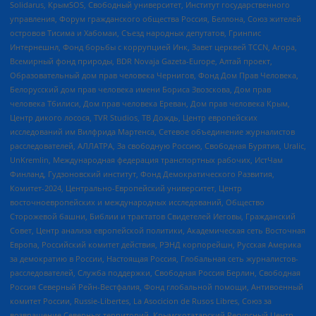
Solidarus, КрымSOS, Свободный университет, Институт государственного
управления, Форум гражданского общества Россия, Беллона, Союз жителей
островов Тисима и Хабомаи, Съезд народных депутатов, Гринпис
Интернешнл, Фонд борьбы с коррупцией Инк, Завет церквей TCCN, Агора,
Всемирный фонд природы, BDR Novaja Gazeta-Europe, Алтай проект,
Образовательный дом прав человека Чернигов, Фонд Дом Прав Человека,
Белорусский дом прав человека имени Бориса Звозскова, Дом прав
человека Тбилиси, Дом прав человека Ереван, Дом прав человека Крым,
Центр дикого лосося, TVR Studios, ТВ Дождь, Центр европейских
исследований им Вилфрида Мартенса, Сетевое объединение журналистов
расследователей, АЛЛАТРА, За свободную Россию, Свободная Бурятия, Uralic,
UnKremlin, Международная федерация транспортных рабочих, ИстЧам
Финланд, Гудзоновский институт, Фонд Демократического Развития,
Комитет-2024, Центрально-Европейский университет, Центр
восточноевропейских и международных исследований, Общество
Сторожевой башни, Библии и трактатов Свидетелей Иеговы, Гражданский
Совет, Центр анализа европейской политики, Академическая сеть Восточная
Европа, Российский комитет действия, РЭНД корпорейшн, Русская Америка
за демократию в России, Настоящая Россия, Глобальная сеть журналистов-
расследователей, Служба поддержки, Свободная Россия Берлин, Свободная
Россия Северный Рейн-Вестфалия, Фонд глобальной помощи, Антивоенный
комитет России, Russie-Libertes, La Asocicion de Rusos Libres, Союз за
возвращение Северных территорий, Крымскотатарский Ресурсный Центр,