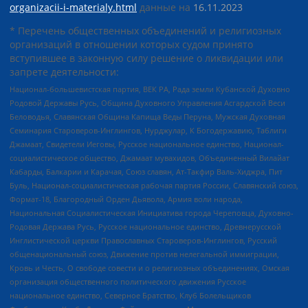
organizacii-i-materialy.html
данные на
16.11.2023
* Перечень общественных объединений и религиозных
организаций в отношении которых судом принято
вступившее в законную силу решение о ликвидации или
запрете деятельности:
Национал-большевистская партия, ВЕК РА, Рада земли Кубанской Духовно
Родовой Державы Русь, Община Духовного Управления Асгардской Веси
Беловодья, Славянская Община Капища Веды Перуна, Мужская Духовная
Семинария Староверов-Инглингов, Нурджулар, К Богодержавию, Таблиги
Джамаат, Свидетели Иеговы, Русское национальное единство, Национал-
социалистическое общество, Джамаат мувахидов, Объединенный Вилайат
Кабарды, Балкарии и Карачая, Союз славян, Ат-Такфир Валь-Хиджра, Пит
Буль, Национал-социалистическая рабочая партия России, Славянский союз,
Формат-18, Благородный Орден Дьявола, Армия воли народа,
Национальная Социалистическая Инициатива города Череповца, Духовно-
Родовая Держава Русь, Русское национальное единство, Древнерусской
Инглистической церкви Православных Староверов-Инглингов, Русский
общенациональный союз, Движение против нелегальной иммиграции,
Кровь и Честь, О свободе совести и о религиозных объединениях, Омская
организация общественного политического движения Русское
национальное единство, Северное Братство, Клуб Болельщиков