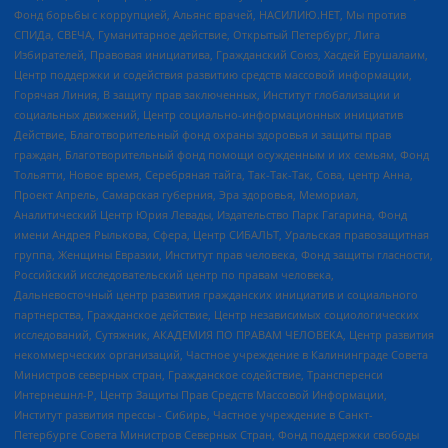
Фонд борьбы с коррупцией, Альянс врачей, НАСИЛИЮ.НЕТ, Мы против
СПИДа, СВЕЧА, Гуманитарное действие, Открытый Петербург, Лига
Избирателей, Правовая инициатива, Гражданский Союз, Хасдей Ерушалаим,
Центр поддержки и содействия развитию средств массовой информации,
Горячая Линия, В защиту прав заключенных, Институт глобализации и
социальных движений, Центр социально-информационных инициатив
Действие, Благотворительный фонд охраны здоровья и защиты прав
граждан, Благотворительный фонд помощи осужденным и их семьям, Фонд
Тольятти, Новое время, Серебряная тайга, Так-Так-Так, Сова, центр Анна,
Проект Апрель, Самарская губерния, Эра здоровья, Мемориал,
Аналитический Центр Юрия Левады, Издательство Парк Гагарина, Фонд
имени Андрея Рылькова, Сфера, Центр СИБАЛЬТ, Уральская правозащитная
группа, Женщины Евразии, Институт прав человека, Фонд защиты гласности,
Российский исследовательский центр по правам человека,
Дальневосточный центр развития гражданских инициатив и социального
партнерства, Гражданское действие, Центр независимых социологических
исследований, Сутяжник, АКАДЕМИЯ ПО ПРАВАМ ЧЕЛОВЕКА, Центр развития
некоммерческих организаций, Частное учреждение в Калининграде Совета
Министров северных стран, Гражданское содействие, Трансперенси
Интернешнл-Р, Центр Защиты Прав Средств Массовой Информации,
Институт развития прессы - Сибирь, Частное учреждение в Санкт-
Петербурге Совета Министров Северных Стран, Фонд поддержки свободы