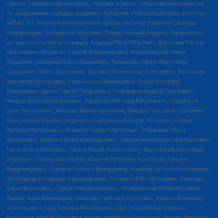
прессы, Гражданский контроль, Человек и Закон, Общественная комиссия
по сохранению наследия академика Сахарова, Информационное агентство
МЕМО. РУ, Институт региональной прессы, Институт Развития Свободы
Информации, Экозащита!-Женсовет, Общественный вердикт, Евразийская
антимонопольная ассоциация, Бедушев Петр Петрович, Дзугкоева Регина
Николаевна, Кривенко Сергей Владимирович, Милославский Павел
Юрьевич, Шнырова Ольга Вадимовна, Чанышева Лилия Айратовна,
Сидорович Ольга Борисовна, Туровский Александр Алексеевич, Васильева
Анастасия Евгеньевна, Ривина Анна Валерьевна, Бойко Анатолий
Николаевич, Дугин Сергей Георгиевич, Пивоваров Андрей Сергеевич,
Аверин Виталий Евгеньевич, Барахоев Магомед Бекханович, Шарипков
Олег Викторович, Мошель Ирина Ароновна, Шведов Григорий Сергеевич,
Пономарев Лев Александрович, Каргалицкий Борис Юльевич, Созаев
Валерий Валерьевич, Исламов Тимур Рифгатович, Романова Ольга
Евгеньевна, Щаров Сергей Алексадрович, Цирульников Борис Альбертович,
Гасан Ольга Павловна, Паутов Юрий Анатольевич, Верховский Александр
Маркович, Пислакова-Паркер Марина Петровна, Кочеткова Татьяна
Владимировна, Чуркина Наталья Валерьевна, Акимова Татьяна Николаевна,
Золотарева Екатерина Александровна, Рачинский Ян Збигневич, Жемкова
Елена Борисовна, Гудков Лев Дмитриевич, Илларионова Юлия Юрьевна,
Саранг Анна Васильевна, Захарова Светлана Сергеевна, Аверин Владимир
Анатольевич, Щур Татьяна Михайловна, Щур Николай Алексеевич,
Блинушов Андрей Юрьевич, Мосин Алексей Геннадьевич, Гефтер Валентин