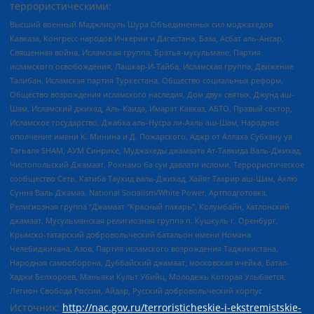
террористическими:
Высший военный Маджлисуль Шура Объединенных сил моджахедов
Кавказа, Конгресс народов Ичкерии и Дагестана, База, Асбат аль-Ансар,
Священная война, Исламская группа, Братья-мусульмане, Партия
исламского освобождения, Лашкар-И-Тайба, Исламская группа, Движение
Талибан, Исламская партия Туркестана, Общество социальных реформ,
Общество возрождения исламского наследия, Дом двух святых, Джунд аш-
Шам, Исламский джихад, Аль-Каида, Имарат Кавказ, АБТО, Правый сектор,
Исламское государство, Джабха аль-Нусра ли-Ахль аш-Шам, Народное
ополчение имени К. Минина и Д. Пожарского, Аджр от Аллаха Субхану уа
Тагьаля SHAM, АУМ Синрике, Муджахеды джамаата Ат-Тавхида Валь-Джихад,
Чистопольский Джамаат, Рохнамо ба суи давлати исломи, Террористическое
сообщество Сеть, Катиба Таухид валь-Джихад, Хайят Тахрир аш-Шам, Ахлю
Сунна Валь Джамаа, National Socialism/White Power, Артподготовка,
Религиозная группа “Джамаат “Красный пахарь”, Колумбайн, Хатлонский
джамаат, Мусульманская религиозная группа п. Кушкуль г. Оренбург,
Крымско-татарский добровольческий батальон имени Номана
Челебиджихана, Азов, Партия исламского возрождения Таджикистана,
Народная самооборона, Дуббайский джамаат, московская ячейка, Батал-
Хаджи Белхороев, Маньяки Культ Убийц, Молодёжь Которая Улыбается,
Легион Свобода России, Айдар, Русский добровольческий корпус
Источник:
http://nac.gov.ru/terroristicheskie-i-ekstremistskie-