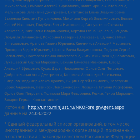
Михайлович, Симонов Алексей Кириллович, Флиге Ирина Анатольевна,
Мельникова Валентина Дмитриевна, Вититинова Елена Владимировна,
Баженова Светлана Куприяновна, Максимов Сергей Владимирович, Беляев
Сергей Иванович, Голубева Елена Николаевна, Ганнушкина Светлана
Алексеевна, Закс Елена Владимировна, Буртина Елена Юрьевна, Гендель
Людмила Залмановна, Кокорина Екатерина Алексеевна, Шуманов Илья
Вячеславович, Арапова Галина Юрьевна, Свечников Анатолий Мариевич,
Прохоров Вадим Юрьевич, Шахова Елена Владимировна, Подузов Сергей
Васильевич, Протасова Ирина Вячеславовна, Литинский Леонид Борисович,
Лукашевский Сергей Маркович, Бахмин Вячеслав Иванович, Шабад
Анатолий Ефимович, Сухих Дарья Николаевна, Орлов Олег Петрович,
Добровольская Анна Дмитриевна, Королева Александра Евгеньевна,
Смирнов Владимир Александрович, Вицин Сергей Ефимович, Золотухин
Борис Андреевич, Левинсон Лев Семенович, Локшина Татьяна Иосифовна,
Орлов Олег Петрович, Полякова Мара Федоровна, Резник Генри Маркович,
Захаров Герман Константинович
Источник:
http://unro.minjust.ru/NKOForeignAgent.aspx
данные на
24.03.2022
* Единый федеральный список организаций, в том числе
иностранных и международных организаций, признанных
в соответствии с законодательством Российской Федерации