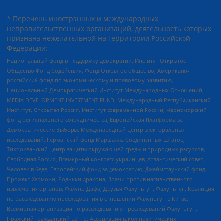
* Перечень иностранных и международных
неправительственных организаций, деятельность которых
признана нежелательной на территории Российской
Федерации:
Национальный фонд в поддержку демократии, Институт Открытое
Общество Фонд Содействия, Фонд Открытое общество, Американо-
российский фонд по экономическому и правовому развитию,
Национальный Демократический Институт Международных Отношений,
MEDIA DEVELOPMENT INVESTMENT FUND, Международный Республиканский
Институт, Открытая Россия, Институт современной России, Черноморский
фонд регионального сотрудничества, Европейская Платформа за
Демократические Выборы, Международный центр электоральных
исследований, Германский фонд Маршалла Соединенных Штатов,
Тихоокеанский центр защиты окружающей среды и природных ресурсов,
Свободная Россия, Всемирный конгресс украинцев, Атлантический совет,
Человек в беде, Европейский фонд за демократию, Джеймстаунский фонд,
Прожект Хармони, Родники дракона, Врачи против насильственного
извлечения органов, Фалунь Дафа, Друзья Фалуньгун, Фалуньгун, Коалиция
по расследованию преследования в отношении Фалуньгун в Китае,
Всемирная организация по расследованию преследований Фалуньгун,
Пражский гражданский центр, Ассоциация школ политических