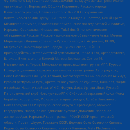
Футбольного Клуба Динамо, Файзрахманисты, Мусульманская религиозная
организация п. Боровский, Община Коренного Русского народа
Щелковского района, Правый сектор, УНА - УНСО, Украинская
повстанческая армия, Тризуб им. Степана Бандеры, Братство, Белый Крест,
Misanthropic division, Религиозное объединение последователей инглиизма,
Народная Социальная Инициатива, TulaSkins, Этнополитическое
объединение Русские, Русское национальное объединение Атака, Мечеть
Мирмамеда, Община Коренного Русского народа г. Астрахани, ВОЛЯ,
Меджлис крымскотатарского народа, Рубеж Севера, ТОЙС, О
противодействии экстремистской деятельности, РЕВТАТПОД, Артподготовка,
Штольц, В честь иконы Божией Матери Державная, Сектор 16,
Независимость, Фирма, Молодежная правозащитная группа МПГ, Курсом
Правды и Единения, Каракольская инициативная группа, Автоград Крю,
Союз Славянских Сил Руси, Алля-Аят, Благотворительный пансионат Ак Умут,
Русская республика Русь, Арестантское уголовное единство, Башкорт, Нация
и свобода, Нация и свобода, W.H.С., Фалунь Дафа, Иртыш Ultras, Русский
Патриотический клуб-Новокузнецк/РПК, Сибирский державный союз, Фонд
борьбы с коррупцией, Фонд защиты прав граждан, Штабы Навального,
Совет граждан СССР Прикубанского округа г. Краснодара, Мужское
государство, Народное объединение русского движения, Народное
движение Адат, Народный совет граждан РСФСР СССР Архангельской
области, Проект Штурм, Граждане СССР, Держава Союз Советских Светлых
Родов, Совет Советских Социалистических Районов, Meta Platforms Inc,