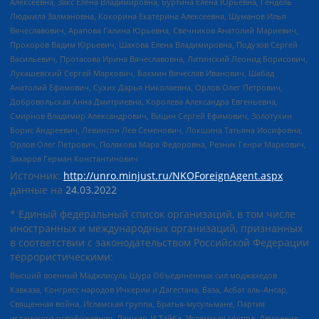
Алексеевна, Закс Елена Владимировна, Буртина Елена Юрьевна, Гендель
Людмила Залмановна, Кокорина Екатерина Алексеевна, Шуманов Илья
Вячеславович, Арапова Галина Юрьевна, Свечников Анатолий Мариевич,
Прохоров Вадим Юрьевич, Шахова Елена Владимировна, Подузов Сергей
Васильевич, Протасова Ирина Вячеславовна, Литинский Леонид Борисович,
Лукашевский Сергей Маркович, Бахмин Вячеслав Иванович, Шабад
Анатолий Ефимович, Сухих Дарья Николаевна, Орлов Олег Петрович,
Добровольская Анна Дмитриевна, Королева Александра Евгеньевна,
Смирнов Владимир Александрович, Вицин Сергей Ефимович, Золотухин
Борис Андреевич, Левинсон Лев Семенович, Локшина Татьяна Иосифовна,
Орлов Олег Петрович, Полякова Мара Федоровна, Резник Генри Маркович,
Захаров Герман Константинович
Источник:
http://unro.minjust.ru/NKOForeignAgent.aspx
данные на
24.03.2022
* Единый федеральный список организаций, в том числе
иностранных и международных организаций, признанных
в соответствии с законодательством Российской Федерации
террористическими:
Высший военный Маджлисуль Шура Объединенных сил моджахедов
Кавказа, Конгресс народов Ичкерии и Дагестана, База, Асбат аль-Ансар,
Священная война, Исламская группа, Братья-мусульмане, Партия
исламского освобождения, Лашкар-И-Тайба, Исламская группа, Движение