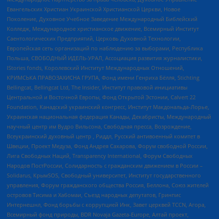
Евангельских Христиан Украинской Христианской Церкви, Новое
Поколение, Духовное Учебное Заведение Международный Библейский
Колледж, Международное христианское движение, Всемирный Институт
Саентологических Предприятий, Церковь Духовной Технологии,
Европейская сеть организаций по наблюдению за выборами, Республика
Польша, СВОБОДНЫЙ ИДЕЛЬ-УРАЛ, Ассоциация развития журналистики,
IStories fonds, Королевский Институт Международных Отношений,
КРИМСЬКА ПРАВОЗАХИСНА ГРУПА, Фонд имени Генриха Бёлля, Stichting
Bellingcat, Bellingcat Ltd, The Insider, Институт правовой инициативы
Центральной и Восточной Европы, Фонд Открытой Эстонии, Calvert 22
Foundation, Канадский украинский конгресс, Институт Макдональда-Лорье,
Украинская национальная федерация Канады, Декабристы, Международный
научный центр им Вудро Вильсона, Свободная пресса, Возрождение,
Всеукраинский духовный центр , Риддл, Русский антивоенный комитет в
Швеции, Проект Медуза, Фонд Андрея Сахарова, Форум свободной России,
Лига Свободных Наций, Transparеncy International, Форум Свободных
Народов ПостРоссии, Солидарность с гражданским движением в России –
Solidarus, КрымSOS, Свободный университет, Институт государственного
управления, Форум гражданского общества Россия, Беллона, Союз жителей
островов Тисима и Хабомаи, Съезд народных депутатов, Гринпис
Интернешнл, Фонд борьбы с коррупцией Инк, Завет церквей TCCN, Агора,
Всемирный фонд природы, BDR Novaja Gazeta-Europe, Алтай проект,