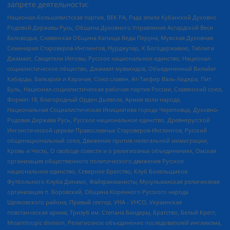
запрете деятельности:
Национал-большевистская партия, ВЕК РА, Рада земли Кубанской Духовно
Родовой Державы Русь, Община Духовного Управления Асгардской Веси
Беловодья, Славянская Община Капища Веды Перуна, Мужская Духовная
Семинария Староверов-Инглингов, Нурджулар, К Богодержавию, Таблиги
Джамаат, Свидетели Иеговы, Русское национальное единство, Национал-
социалистическое общество, Джамаат мувахидов, Объединенный Вилайат
Кабарды, Балкарии и Карачая, Союз славян, Ат-Такфир Валь-Хиджра, Пит
Буль, Национал-социалистическая рабочая партия России, Славянский союз,
Формат-18, Благородный Орден Дьявола, Армия воли народа,
Национальная Социалистическая Инициатива города Череповца, Духовно-
Родовая Держава Русь, Русское национальное единство, Древнерусской
Инглистической церкви Православных Староверов-Инглингов, Русский
общенациональный союз, Движение против нелегальной иммиграции,
Кровь и Честь, О свободе совести и о религиозных объединениях, Омская
организация общественного политического движения Русское
национальное единство, Северное Братство, Клуб Болельщиков
Футбольного Клуба Динамо, Файзрахманисты, Мусульманская религиозная
организация п. Боровский, Община Коренного Русского народа
Щелковского района, Правый сектор, УНА - УНСО, Украинская
повстанческая армия, Тризуб им. Степана Бандеры, Братство, Белый Крест,
Misanthropic division, Религиозное объединение последователей инглиизма,