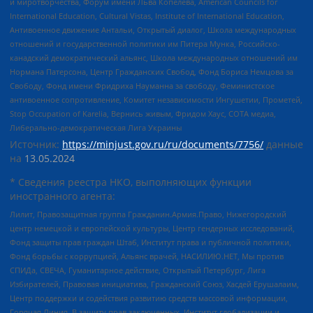
и миротворчества, Форум имени Льва Копелева, American Councils for
International Education, Cultural Vistas, Institute of International Education,
Антивоенное движение Антальи, Открытый диалог, Школа международных
отношений и государственной политики им Питера Мунка, Российско-
канадский демократический альянс, Школа международных отношений им
Нормана Патерсона, Центр Гражданских Свобод, Фонд Бориса Немцова за
Свободу, Фонд имени Фридриха Науманна за свободу, Феминистское
антивоенное сопротивление, Комитет независимости Ингушетии, Прометей,
Stop Occupation of Karelia, Вернись живым, Фридом Хаус, СОТА медиа,
Либерально-демократическая Лига Украины
Источник:
https://minjust.gov.ru/ru/documents/7756/
данные
на
13.05.2024
* Сведения реестра НКО, выполняющих функции
иностранного агента:
Лилит, Правозащитная группа Гражданин.Армия.Право, Нижегородский
центр немецкой и европейской культуры, Центр гендерных исследований,
Фонд защиты прав граждан Штаб, Институт права и публичной политики,
Фонд борьбы с коррупцией, Альянс врачей, НАСИЛИЮ.НЕТ, Мы против
СПИДа, СВЕЧА, Гуманитарное действие, Открытый Петербург, Лига
Избирателей, Правовая инициатива, Гражданский Союз, Хасдей Ерушалаим,
Центр поддержки и содействия развитию средств массовой информации,
Горячая Линия, В защиту прав заключенных, Институт глобализации и