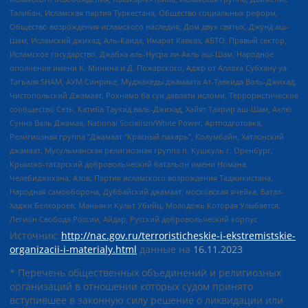
Талибан, Исламская партия Туркестана, Общество социальных реформ,
Общество возрождения исламского наследия, Дом двух святых, Джунд аш-
Шам, Исламский джихад, Аль-Каида, Имарат Кавказ, АБТО, Правый сектор,
Исламское государство, Джабха аль-Нусра ли-Ахль аш-Шам, Народное
ополчение имени К. Минина и Д. Пожарского, Аджр от Аллаха Субхану уа
Тагьаля SHAM, АУМ Синрике, Муджахеды джамаата Ат-Тавхида Валь-Джихад,
Чистопольский Джамаат, Рохнамо ба суи давлати исломи, Террористическое
сообщество Сеть, Катиба Таухид валь-Джихад, Хайят Тахрир аш-Шам, Ахлю
Сунна Валь Джамаа, National Socialism/White Power, Артподготовка,
Религиозная группа “Джамаат “Красный пахарь”, Колумбайн, Хатлонский
джамаат, Мусульманская религиозная группа п. Кушкуль г. Оренбург,
Крымско-татарский добровольческий батальон имени Номана
Челебиджихана, Азов, Партия исламского возрождения Таджикистана,
Народная самооборона, Дуббайский джамаат, московская ячейка, Батал-
Хаджи Белхороев, Маньяки Культ Убийц, Молодёжь Которая Улыбается,
Легион Свобода России, Айдар, Русский добровольческий корпус
Источник:
http://nac.gov.ru/terroristicheskie-i-ekstremistskie-
organizacii-i-materialy.html
данные на
16.11.2023
* Перечень общественных объединений и религиозных
организаций в отношении которых судом принято
вступившее в законную силу решение о ликвидации или