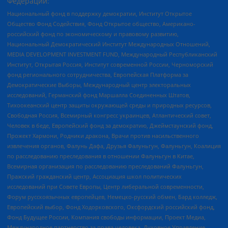
Федерации:
Национальный фонд в поддержку демократии, Институт Открытое
Общество Фонд Содействия, Фонд Открытое общество, Американо-
российский фонд по экономическому и правовому развитию,
Национальный Демократический Институт Международных Отношений,
MEDIA DEVELOPMENT INVESTMENT FUND, Международный Республиканский
Институт, Открытая Россия, Институт современной России, Черноморский
фонд регионального сотрудничества, Европейская Платформа за
Демократические Выборы, Международный центр электоральных
исследований, Германский фонд Маршалла Соединенных Штатов,
Тихоокеанский центр защиты окружающей среды и природных ресурсов,
Свободная Россия, Всемирный конгресс украинцев, Атлантический совет,
Человек в беде, Европейский фонд за демократию, Джеймстаунский фонд,
Прожект Хармони, Родники дракона, Врачи против насильственного
извлечения органов, Фалунь Дафа, Друзья Фалуньгун, Фалуньгун, Коалиция
по расследованию преследования в отношении Фалуньгун в Китае,
Всемирная организация по расследованию преследований Фалуньгун,
Пражский гражданский центр, Ассоциация школ политических
исследований при Совете Европы, Центр либеральной современности,
Форум русскоязычных европейцев, Немецко-русский обмен, Бард колледж,
Европейский выбор, Фонд Ходорковского, Оксфордский российский фонд,
Фонд Будущее России, Компания свободы информации, Проект Медиа,
Международное партнерство за права человека, Духовное Управление