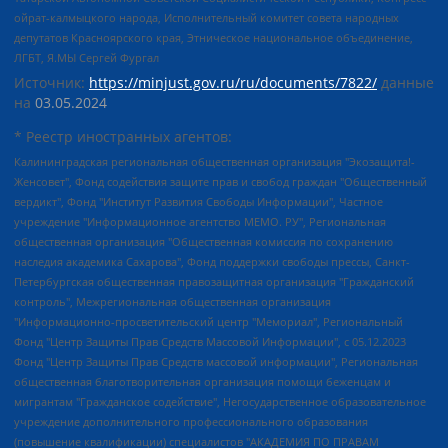
ойрат-калмыцкого народа, Исполнительный комитет совета народных
депутатов Красноярского края, Этническое национальное объединение,
ЛГБТ, Я.МЫ Сергей Фургал
Источник:
https://minjust.gov.ru/ru/documents/7822/
данные
на
03.05.2024
* Реестр иностранных агентов:
Калининградская региональная общественная организация "Экозащита!-Женсовет", Фонд содействия защите прав и свобод граждан "Общественный вердикт", Фонд "Институт Развития Свободы Информации", Частное учреждение "Информационное агентство МЕМО. РУ", Региональная общественная организация "Общественная комиссия по сохранению наследия академика Сахарова", Фонд поддержки свободы прессы, Санкт-Петербургская общественная правозащитная организация "Гражданский контроль", Межрегиональная общественная организация "Информационно-просветительский центр "Мемориал", Региональный Фонд "Центр Защиты Прав Средств Массовой Информации", с 05.12.2023 Фонд "Центр Защиты Прав Средств массовой информации", Региональная общественная благотворительная организация помощи беженцам и мигрантам "Гражданское содействие", Негосударственное образовательное учреждение дополнительного профессионального образования (повышение квалификации) специалистов "АКАДЕМИЯ ПО ПРАВАМ ЧЕЛОВЕКА", Свердловская региональная общественная организация "Сутяжник", Автономная некоммерческая организация "Центр независимых социологических исследований", Союз общественных объединений "Российский исследовательский центр по правам человека", Региональное общественное учреждение научно-информационный центр "МЕМОРИАЛ", Некоммерческая организация "Фонд защиты гласности", Автономная некоммерческая организация "Институт прав человека", Городская общественная организация "Екатеринбургское общество "МЕМОРИАЛ", Городская общественная организация "Рязанское историко-просветительское и правозащитное общество "Мемориал" (Рязанский Мемориал), Челябинский региональный орган общественной самодеятельности – женское общественное объединение "Женщины Евразии", Челябинский региональный орган общественной самодеятельности "Уральская правозащитная группа", Фонд содействия защите здоровья и социальной справедливости имени Андрея Рылькова, Автономная Некоммерческая Организация "Аналитический Центр Юрия Левады", Автономная некоммерческая организация социальной поддержки населения "Проект Апрель", Региональная общественная организация помощи женщинам и детям, находящимся в кризисной ситуации "Информационно-методический центр "Анна", Фонд содействия развитию массовых коммуникаций и правовому просвещению "Так-так-Так", Фонд содействия устойчивому развитию "Серебряная тайга", Свердловский региональный общественный фонд социальных проектов "Новое время", "Idel.Реалии", Кавказ.Реалии, Крым.Реалии, Телеканал Настоящее Время, Татаро-башкирская служба Радио Свобода (Azatliq Radiosi), Радио Свободная Европа/Радио Свобода (PCE/PC), "Сибирь.Реалии", "Фактограф", Благотворительный фонд помощи осужденным и их семьям, Автономная некоммерческая организация "Институт глобализации и социальных движений", Фонд "В защиту прав заключенных", Частное учреждение "Центр поддержки и содействия развитию средств массовой информации", Пензенский региональный общественный благотворительный фонд "Гражданский союз", "Север.Реалии", Некоммерческая организация Фонд "Правовая инициатива", Общество с ограниченной ответственностью "Радио Свободная Европа/Радио Свобода", Чешское информационное агентство "MEDIUM-ORIENT", Красноярская региональная общественная организация "Мы против СПИДа", Камалягин Денис Николаевич, Маркелов Сергей Евгеньевич, Пономарев Лев Александрович, Савицкая Людмила Алексеевна, Автономная некоммерческая организация "Центр по работе с проблемой насилия "НАСИЛИЮ.НЕТ", Межрегиональный профессиональный союз работников здравоохранения "Альянс врачей", Юридическое лицо, зарегистрированное в Латвийской Республике, SIA "Medusa Project" (регистрационный номер 40103797863, дата регистрации 10.06.2014), Некоммерческая организация "Фонд по борьбе с коррупцией", Автономная некоммерческая организация "Институт права и публичной политики", Баданин Роман Сергеевич, Гликин Максим Александрович, Железнова Мария Михайловна, Лукьянова Юлия Сергеевна, Маетная Елизавета Витальевна, Маняхин Петр Борисович, Чуракова Ольга Владимировна, Ярош Юлия Петровна, Юридическое лицо "The Insider SIA", зарегистрированное в Риге, Латвийская Республика (дата регистрации 26.06.2015), являющееся администратором доменного имени интернет-издания "The Insider SIA", https://theins.ru, Постернак Алексей Евгеньевич, Рубин Михаил Аркадьевич, Анин Роман Александрович, Юридическое лицо Istories fonds, зарегистрированное в Латвийской Республике (регистрационный номер 50008295751, дата регистрации 24.02.2020), Великовский Дмитрий Александрович, Долинина Ирина Николаевна, Мароховская Алеся Алексеевна, Шлейнов Роман Юрьевич, Шмагун Олеся Валентиновна, Общество с ограниченной ответственностью "Альтаир 2021", Общество с ограниченной ответственностью "Вега 2021", Общество с ограниченной ответственностью "Главный редактор 2021", Общество с ограниченной ответственностью "Ромашки монолит", Важенков Артем Валерьевич, Ивановская областная общественная организация "Центр гендерных исследований", Гурман Юрий Альбертович, Медиапроект "ОВД-Инфо", Егоров Владимир Владимирович, Жилинский Владимир Александрович, Общество с ограниченной ответственностью "ЗП", Иванова София Юрьевна, Карезина Инна Павловна, Кильтау Екатерина Викторовна, Петров Алексей Викторович, Пискунов Сергей Евгеньевич, Смирнов Сергей Сергеевич, Тихонов Михаил Сергеевич, Общество с ограниченной ответственностью "ЖУРНАЛИСТ-ИНОСТРАННЫЙ АГЕНТ", Арапова Галина Юрьевна, Вольтская Татьяна Анатольевна, Американская компания "Mason G.E.S. Anonymous Foundation" (США), являющаяся владельцем интернет-издания https://mnews.world/, Компания "Stichting Bellingcat", зарегистрированная в Нидерландах (дата регистрации 11.07.2018), Захаров Андрей Вячеславович, Клепиковская Екатерина Дмитриевна, Общество с ограниченной ответственностью "МЕМО", Перл Роман Александрович, Симонов Евгений Алексеевич, Соловьева Елена Анатольевна, Сотников Даниил Владимирович, Сурначева Елизавета Дмитриевна, Автономная некоммерческая организация по защите прав человека и информированию населения "Якутия – Наше Мнение", Общество с ограниченной ответственностью "Москоу диджитал медиа", с 26.01.2023 Общество с ограниченной ответственностью "Чайка Белые сады", Ветошкина Валерия Валерьевна, Заговора Максим Александрович, Межрегиональное общественное движение "Российская ЛГБТ - сеть", Оленичев Максим Владимирович, Павлов Иван Юрьевич, Скворцова Елена Сергеевна, Общество с ограниченной ответственностью "Как бы инагент", Кочетков Игорь Викторович, Общество с ограниченной ответственностью "Честные выборы", Еланчик Олег Александрович, Общество с ограниченной ответственностью "Нобелевский призыв", Гималова Регина Эмилевна, Григорьев Андрей Валерьевич, Григорьева Алина Александровна, Ассоциация по содействию защите прав призывников, альтернативнослужащих и военнослужащих "Правозащитная группа "Гражданин.Армия.Право", Хисамова Регина Фаритовна, Автономная некоммерческая организация по реализации социально-правовых программ "Лилит", Дальневосточное общественное движение "Маяк", Санкт-Петербургская ЛГБТ-инициативная группа "Выход", Инициативная группа ЛГБТ+ "Реверс", Алексеев Андрей Викторович, Бекбулатова Таисия Львовна, Беляев Иван Михайлович, Владыкина Елена Сергеевна, Гельман Марат Александрович, Никульшина Вероника Юрьевна, Толоконникова Надежда Андреевна, Шендерович Виктор Анатольевич, Общество с ограниченной ответственностью "Данное сообщение", Общество с ограниченной ответственностью Издательский дом "Новая глава", Айнбиндер Александра Александровна, Московский комьюнити-центр для ЛГБТ+инициатив, Благотворительный фонд развития филантропии, Deutsche Welle (Германия, Kurt-Schumacher-Strasse 3, 53113 Bonn), Борзунова Мария Михайловна, Воробьев Виктор Викторович, Голубева Анна Львовна, Константинова Алла Михайловна, Малкова Ирина Владимировна, Мурадов Мурад Абдулгалимович, Осетинская Елизавета Николаевна, Понасенков Евгений Николаевич, Ганапольский Матвей Юрьевич, Киселев Евгений Алексеевич, Борухович Ирина Григорьевна, Дремин Иван Тимофеевич, Дубровский Дмитрий Викторович, Красноярская региональная общественная организация поддержки и развития альтернативных образовательных технологий и межкультурных коммуникаций "ИНТЕРРА", Маяковская Екатерина Алексеевна, Фейгин Марк Захарович, Филимонов Андрей Викторович, Дзугкоева Регина Николаевна, Доброхотов Роман Александрович, Дудь Юрий Александрович, Елкин Сергей Владимирович, Кругликов Кирилл Игоревич, Сабунаева Мария Леонидовна, Семенов Алексей Владимирович, Шаинян Карен Багратович, Шульман Екатерина Михайловна, Асафьев Артур Валерьевич, Вахштайн Виктор Семенович, Венедиктов Алексей Алексеевич, Лушникова Екатерина Евгеньевна, Волков Леонид Михайлович, Невзоров Александр Глебович, Пархоменко Сергей Борисович, Сироткин Ярослав Николаевич, Кара-Мурза Владимир Владимирович, Баранова Наталья Владимировна, Гозман Леонид Яковлевич, Кагарлицкий Борис Юльевич, Климарев Михаил Валерьевич, Милов Владимир Станиславович, Автономная некоммерческая организация Краснодарский центр современного искусства "Типография", Моргенштерн Алишер Тагирович, Соболь Любовь Эдуардовна, Общество с ограниченной ответственностью "ЛИЗА НОРМ", Каспаров Гарри Кимович, Ходорковский Михаил Борисович, Общество с ограниченной ответственностью "Апрельские тезисы", Данилович Ирина Брониславовна, Кашин Олег Владимирович, Петров Николай Владимирович, Пивоваров Алексей Владимирович, Соколов Михаил Владимирович, Цветкова Юлия Владимировна, Чичваркин Евгений Александрович, Комитет против пыток/Команда против пыток, Общество с ограниченной ответственностью "Первый научный", Общество с ограниченной ответственностью "Вертолет и ко", Белоцерковская Вероника Борисовна, Кац Максим Евгеньевич, Лазарева Татьяна Юрьевна, Шаведдинов Руслан Табризович, Яшин Илья Валерьевич, Общество с ограниченной ответственностью "Иноагент ААВ", Алешковский Дмитрий Петрович, Альбац Евгения Марковна, Быков Дмитрий Львович, Галямина Юлия Евгеньевна, Лойко Сергей Леонидович, Мартынов Кирилл Константинович, Медведев Сергей Александрович, Крашенинников Федор Геннадиевич, Гордеева Катерина Вл