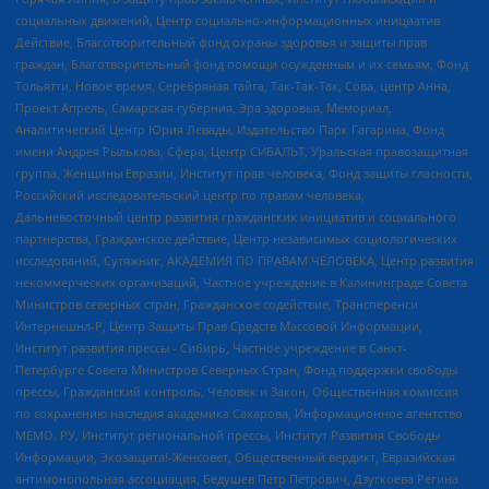
социальных движений, Центр социально-информационных инициатив
Действие, Благотворительный фонд охраны здоровья и защиты прав
граждан, Благотворительный фонд помощи осужденным и их семьям, Фонд
Тольятти, Новое время, Серебряная тайга, Так-Так-Так, Сова, центр Анна,
Проект Апрель, Самарская губерния, Эра здоровья, Мемориал,
Аналитический Центр Юрия Левады, Издательство Парк Гагарина, Фонд
имени Андрея Рылькова, Сфера, Центр СИБАЛЬТ, Уральская правозащитная
группа, Женщины Евразии, Институт прав человека, Фонд защиты гласности,
Российский исследовательский центр по правам человека,
Дальневосточный центр развития гражданских инициатив и социального
партнерства, Гражданское действие, Центр независимых социологических
исследований, Сутяжник, АКАДЕМИЯ ПО ПРАВАМ ЧЕЛОВЕКА, Центр развития
некоммерческих организаций, Частное учреждение в Калининграде Совета
Министров северных стран, Гражданское содействие, Трансперенси
Интернешнл-Р, Центр Защиты Прав Средств Массовой Информации,
Институт развития прессы - Сибирь, Частное учреждение в Санкт-
Петербурге Совета Министров Северных Стран, Фонд поддержки свободы
прессы, Гражданский контроль, Человек и Закон, Общественная комиссия
по сохранению наследия академика Сахарова, Информационное агентство
МЕМО. РУ, Институт региональной прессы, Институт Развития Свободы
Информации, Экозащита!-Женсовет, Общественный вердикт, Евразийская
антимонопольная ассоциация, Бедушев Петр Петрович, Дзугкоева Регина