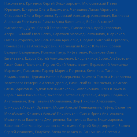
Николаевна, Кривенко Сергей Владимирович, Милославский Павел
Юрьевич, Шнырова Ольга Вадимовна, Чанышева Лилия Айратовна,
Сидорович Ольга Борисовна, Туровский Александр Алексеевич, Васильева
Анастасия Евгеньевна, Ривина Анна Валерьевна, Бойко Анатолий
Николаевич, Дугин Сергей Георгиевич, Пивоваров Андрей Сергеевич,
Аверин Виталий Евгеньевич, Барахоев Магомед Бекханович, Шарипков
Олег Викторович, Мошель Ирина Ароновна, Шведов Григорий Сергеевич,
Пономарев Лев Александрович, Каргалицкий Борис Юльевич, Созаев
Валерий Валерьевич, Исламов Тимур Рифгатович, Романова Ольга
Евгеньевна, Щаров Сергей Алексадрович, Цирульников Борис Альбертович,
Гасан Ольга Павловна, Паутов Юрий Анатольевич, Верховский Александр
Маркович, Пислакова-Паркер Марина Петровна, Кочеткова Татьяна
Владимировна, Чуркина Наталья Валерьевна, Акимова Татьяна Николаевна,
Золотарева Екатерина Александровна, Рачинский Ян Збигневич, Жемкова
Елена Борисовна, Гудков Лев Дмитриевич, Илларионова Юлия Юрьевна,
Саранг Анна Васильевна, Захарова Светлана Сергеевна, Аверин Владимир
Анатольевич, Щур Татьяна Михайловна, Щур Николай Алексеевич,
Блинушов Андрей Юрьевич, Мосин Алексей Геннадьевич, Гефтер Валентин
Михайлович, Симонов Алексей Кириллович, Флиге Ирина Анатольевна,
Мельникова Валентина Дмитриевна, Вититинова Елена Владимировна,
Баженова Светлана Куприяновна, Максимов Сергей Владимирович, Беляев
Сергей Иванович, Голубева Елена Николаевна, Ганнушкина Светлана