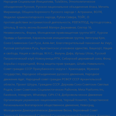
Народная Социальная Инициатива, TulaSkins, Этнополитическое
объединение Русские, Русское национальное объединение Атака, Мечеть
Мирмамеда, Община Коренного Русского народа г. Астрахани, ВОЛЯ,
Меджлис крымскотатарского народа, Рубеж Севера, ТОЙС, О
противодействии экстремистской деятельности, РЕВТАТПОД, Артподготовка,
Штольц, В честь иконы Божией Матери Державная, Сектор 16,
Независимость, Фирма, Молодежная правозащитная группа МПГ, Курсом
Правды и Единения, Каракольская инициативная группа, Автоград Крю,
Союз Славянских Сил Руси, Алля-Аят, Благотворительный пансионат Ак Умут,
Русская республика Русь, Арестантское уголовное единство, Башкорт, Нация
и свобода, Нация и свобода, W.H.С., Фалунь Дафа, Иртыш Ultras, Русский
Патриотический клуб-Новокузнецк/РПК, Сибирский державный союз, Фонд
борьбы с коррупцией, Фонд защиты прав граждан, Штабы Навального,
Совет граждан СССР Прикубанского округа г. Краснодара, Мужское
государство, Народное объединение русского движения, Народное
движение Адат, Народный совет граждан РСФСР СССР Архангельской
области, Проект Штурм, Граждане СССР, Держава Союз Советских Светлых
Родов, Совет Советских Социалистических Районов, Meta Platforms Inc,
Facebook, Instagram, WhatsApp, СИЧ-С14, Добровольческое Движение
Организации украинских националистов, Черный Комитет, Татарстанское
Региональное Всетатарское общественное движение, Невоград,
Молодежное Демократическое Движение Весна, Верховный Совет
Татарской Автономной Советской Социалистической Республики, Конгресс