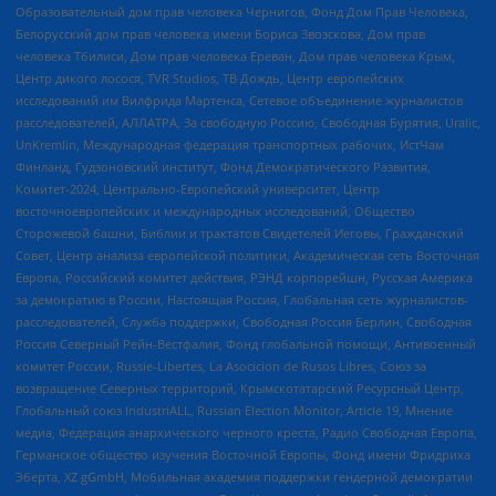
Образовательный дом прав человека Чернигов, Фонд Дом Прав Человека,
Белорусский дом прав человека имени Бориса Звозскова, Дом прав
человека Тбилиси, Дом прав человека Ереван, Дом прав человека Крым,
Центр дикого лосося, TVR Studios, ТВ Дождь, Центр европейских
исследований им Вилфрида Мартенса, Сетевое объединение журналистов
расследователей, АЛЛАТРА, За свободную Россию, Свободная Бурятия, Uralic,
UnKremlin, Международная федерация транспортных рабочих, ИстЧам
Финланд, Гудзоновский институт, Фонд Демократического Развития,
Комитет-2024, Центрально-Европейский университет, Центр
восточноевропейских и международных исследований, Общество
Сторожевой башни, Библии и трактатов Свидетелей Иеговы, Гражданский
Совет, Центр анализа европейской политики, Академическая сеть Восточная
Европа, Российский комитет действия, РЭНД корпорейшн, Русская Америка
за демократию в России, Настоящая Россия, Глобальная сеть журналистов-
расследователей, Служба поддержки, Свободная Россия Берлин, Свободная
Россия Северный Рейн-Вестфалия, Фонд глобальной помощи, Антивоенный
комитет России, Russie-Libertes, La Asocicion de Rusos Libres, Союз за
возвращение Северных территорий, Крымскотатарский Ресурсный Центр,
Глобальный союз IndustriALL, Russian Election Monitor, Article 19, Мнение
медиа, Федерация анархического черного креста, Радио Свободная Европа,
Германское общество изучения Восточной Европы, Фонд имени Фридриха
Эберта, XZ gGmbH, Мобильная академия поддержки гендерной демократии