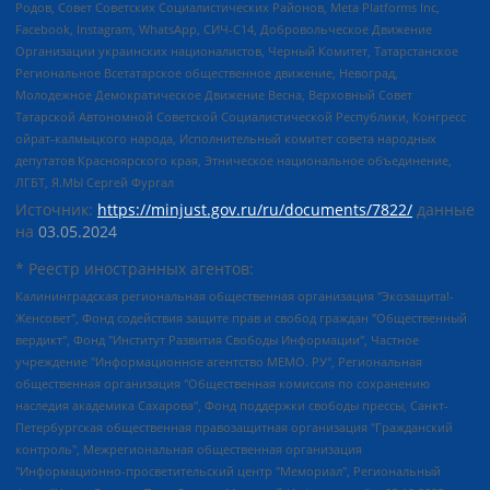
Родов, Совет Советских Социалистических Районов, Meta Platforms Inc,
Facebook, Instagram, WhatsApp, СИЧ-С14, Добровольческое Движение
Организации украинских националистов, Черный Комитет, Татарстанское
Региональное Всетатарское общественное движение, Невоград,
Молодежное Демократическое Движение Весна, Верховный Совет
Татарской Автономной Советской Социалистической Республики, Конгресс
ойрат-калмыцкого народа, Исполнительный комитет совета народных
депутатов Красноярского края, Этническое национальное объединение,
ЛГБТ, Я.МЫ Сергей Фургал
Источник:
https://minjust.gov.ru/ru/documents/7822/
данные
на
03.05.2024
* Реестр иностранных агентов:
Калининградская региональная общественная организация "Экозащита!-Женсовет", Фонд содействия защите прав и свобод граждан "Общественный вердикт", Фонд "Институт Развития Свободы Информации", Частное учреждение "Информационное агентство МЕМО. РУ", Региональная общественная организация "Общественная комиссия по сохранению наследия академика Сахарова", Фонд поддержки свободы прессы, Санкт-Петербургская общественная правозащитная организация "Гражданский контроль", Межрегиональная общественная организация "Информационно-просветительский центр "Мемориал", Региональный Фонд "Центр Защиты Прав Средств Массовой Информации", с 05.12.2023 Фонд "Центр Защиты Прав Средств массовой информации", Региональная общественная благотворительная организация помощи беженцам и мигрантам "Гражданское содействие", Негосударственное образовательное учреждение дополнительного профессионального образования (повышение квалификации) специалистов "АКАДЕМИЯ ПО ПРАВАМ ЧЕЛОВЕКА", Свердловская региональная общественная организация "Сутяжник", Автономная некоммерческая организация "Центр независимых социологических исследований", Союз общественных объединений "Российский исследовательский центр по правам человека", Региональное общественное учреждение научно-информационный центр "МЕМОРИАЛ", Некоммерческая организация "Фонд защиты гласности", Автономная некоммерческая организация "Институт прав человека", Городская общественная организация "Екатеринбургское общество "МЕМОРИАЛ", Городская общественная организация "Рязанское историко-просветительское и правозащитное общество "Мемориал" (Рязанский Мемориал), Челябинский региональный орган общественной самодеятельности – женское общественное объединение "Женщины Евразии", Челябинский региональный орган общественной самодеятельности "Уральская правозащитная группа", Фонд содействия защите здоровья и социальной справедливости имени Андрея Рылькова, Автономная Некоммерческая Организация "Аналитический Центр Юрия Левады", Автономная некоммерческая организация социальной поддержки населения "Проект Апрель", Региональная общественная организация помощи женщинам и детям, находящимся в кризисной ситуации "Информационно-методический центр "Анна", Фонд содействия развитию массовых коммуникаций и правовому просвещению "Так-так-Так", Фонд содействия устойчивому развитию "Серебряная тайга", Свердловский региональный общественный фонд социальных проектов "Новое время", "Idel.Реалии", Кавказ.Реалии, Крым.Реалии, Телеканал Настоящее Время, Татаро-башкирская служба Радио Свобода (Azatliq Radiosi), Радио Свободная Европа/Радио Свобода (PCE/PC), "Сибирь.Реалии", "Фактограф", Благотворительный фонд помощи осужденным и их семьям, Автономная некоммерческая организация "Институт глобализации и социальных движений", Фонд "В защиту прав заключенных", Частное учреждение "Центр поддержки и содействия развитию средств массовой информации", Пензенский региональный общественный благотворительный фонд "Гражданский союз", "Север.Реалии", Некоммерческая организация Фонд "Правовая инициатива", Общество с ограниченной ответственностью "Радио Свободная Европа/Радио Свобода", Чешское информационное агентство "MEDIUM-ORIENT", Красноярская региональная общественная организация "Мы против СПИДа", Камалягин Денис Николаевич, Маркелов Сергей Евгеньевич, Пономарев Лев Александрович, Савицкая Людмила Алексеевна, Автономная некоммерческая организация "Центр по работе с проблемой насилия "НАСИЛИЮ.НЕТ", Межрегиональный профессиональный союз работников здравоохранения "Альянс врачей", Юридическое лицо, зарегистрированное в Латвийской Республике, SIA "Medusa Project" (регистрационный номер 40103797863, дата регистрации 10.06.2014), Некоммерческая организация "Фонд по борьбе с коррупцией", Автономная некоммерческая организация "Институт права и публичной политики", Баданин Роман Сергеевич, Гликин Максим Александрович, Железнова Мария Михайловна, Лукьянова Юлия Сергеевна, Маетная Елизавета Витальевна, Маняхин Петр Борисович, Чуракова Ольга Владимировна, Ярош Юлия Петровна, Юридическое лицо "The Insider SIA", зарегистрированное в Риге, Латвийская Республика (дата регистрации 26.06.2015), являющееся администратором доменного имени интернет-издания "The Insider SIA", https://theins.ru, Постернак Алексей Евгеньевич, Рубин Михаил Аркадьевич, Анин Роман Александрович, Юридическое лицо Istories fonds, зарегистрированное в Латвийской Республике (регистрационный номер 50008295751, дата регистрации 24.02.2020), Великовский Дмитрий Александрович, Долинина Ирина Николаевна, Мароховская Алеся Алексеевна, Шлейнов Роман Юрьевич, Шмагун Олеся Валентиновна, Общество с ограниченной ответственностью "Альтаир 2021", Общество с ограниченной ответственностью "Вега 2021", Общество с ограниченной ответственностью "Главный редактор 2021", Общество с ограниченной ответственностью "Ромашки монолит", Важенков Артем Валерьевич, Ивановская областная общественная организация "Центр гендерных исследований", Гурман Юрий Альбертович, Медиапроект "ОВД-Инфо", Егоров Владимир Владимирович, Жилинский Владимир Александрович, Общество с ограниченной ответственностью "ЗП", Иванова София Юрьевна, Карезина Инна Павловна, Кильтау Екатерина Викторовна, Петров Алексей Викторович, Пискунов Сергей Евгеньевич, Смирнов Сергей Сергеевич, Тихонов Михаил Сергеевич, Общество с ограниченной ответственностью "ЖУРНАЛИСТ-ИНОСТРАННЫЙ АГЕНТ", Арапова Галина Юрьевна, Вольтская Татьяна Анатольевна, Американская компания "Mason G.E.S. Anonymous Foundation" (США), являющаяся владельцем интернет-издания https://mnews.world/, Компания "Stichting Bellingcat", зарегистрированная в Нидерландах (дата регистрации 11.07.2018), Захаров Андрей Вячеславович, Клепиковская Екатерина Дмитриевна, Общество с ограниченной ответственностью "МЕМО", Перл Роман Александрович, Симонов Евгений Алексеевич, Соловьева Елена Анатольевна, Сотников Даниил Владимирович, Сурначева Елизавета Дмитриевна, Автономная некоммерческая организация по защите прав человека и информированию населения "Якутия – Наше Мнение", Общество с ограниченной ответственностью "Москоу диджитал медиа", с 26.01.2023 Общество с ограниченной ответственностью "Чайка Белые сады", Ветошкина Валерия Валерьевна, Заговора Максим Александрович, Межрегиональное общественное движение "Российская ЛГБТ - сеть", Оленичев Максим Владимирович, Павлов Иван Юрьевич, Скворцова Елена Сергеевна, Общество с ограниченной ответственностью "Как бы инагент", Кочетков Игорь Викторович, Общество с ограниченной ответственностью "Честные выборы", Еланчик Олег Александрович, Общество с ограниченной ответственностью "Нобелевский призыв", Гималова Регина Эмилевна, Григорьев Андрей Валерьевич, Григорьева Алина Александровна, Ассоциация по содействию защите прав призывников, альтернативнослужащих и военнослужащих "Правозащитная группа "Гражданин.Армия.Право", Хисамова Регина Фаритовна, Автономная некоммерческая организация по реализации социально-правовых программ "Лилит", Дальневосточное общественное движение "Маяк", Санкт-Петербургская ЛГБТ-инициативная группа "Выход", Инициативная группа ЛГБТ+ "Реверс", Алексеев Андрей Викторович, Бекбулатова Таисия Львовна, Беляев Иван Михайлович, Владыкина Елена Сергеевна, Гельман Марат Александрович, Никульшина Вероника Юрьевна, Толоконникова Надежда Андреевна, Шендерович Виктор Анатольевич, Общество с ограниченной ответственностью "Данное сообщение", Общество с ограниченной ответственностью Издательский дом "Новая глава", Айнбиндер Александра Александровна, Московский комьюнити-центр для ЛГБТ+инициатив, Благотворительный фонд развития филантропии, Deutsche Welle (Германия, Kurt-Schumacher-Strasse 3, 53113 Bonn), Борзунова Мария Михайловна, Воробьев Виктор Викторович, Голубева Анна Львовна, Константинова Алла Михайловна, Малкова Ирина Владимировна, Мурадов Мурад Абдулгалимович, Осетинская Елизавета Николаевна, Понасенков Евгений Николаевич, Ганапольский Матвей Юрьевич, Киселев Евгений Алексеевич, Борухович Ирина Григорьевна, Дремин Иван Тимофеевич, Дубровский Дмитрий Викторович, Красноярская региональная общественная организация поддержки и развития альтернативных образовательных технологий и межкультурных коммуникаций "ИНТЕРРА", Маяковская Екатерина Алексеевна, Фейгин Марк Захарович, Филимонов Андрей Викторович, Дзугкоева Регина Николаевна, Доброхотов Роман Александрович, Дудь Юрий Александрович, Елкин Сергей Владимирович, Кругликов Кирилл Игоревич, Сабунаева Мария Леонидовна, Семенов Алексей Владимирович, Шаинян Карен Багратович, Шульман Екатерина Михайловна, Асафьев Артур Валерьевич, Вахштайн Виктор Семенович, Венедиктов Алексей Алексеевич, Лушникова Екатерина Евгеньевна, Волков Леонид Михайлович, Невзоров Александр Глебович, Пархоменко Сергей Борисович, Сироткин Ярослав Николаевич, Кара-Мурза Владимир Владимирович, Баранова Наталья Владимировна, Гозман Леонид Яковлевич, Кагарлицкий Борис Юльевич, Климарев Михаил Валерьевич, Милов Владимир Станиславович, Автономная некоммерческая организация Краснодарский центр современного искусства "Типография", Моргенштерн Алишер Тагирович, Соболь Любовь Эдуардовна, Общество с ограниченной ответственностью "ЛИЗА НОРМ", Каспаров Гарри Кимович, Ходорковский Михаил Борисович, Общество с ограниченной ответственностью "Апрельские тезисы", Данилович Ирина Брониславовна, Кашин Олег Владимирович, Петров Николай Владимирович, Пивоваров Алексей Владимирович, Соколов Михаил Владимирович, Цветкова Юлия Владимировна, Чичваркин Евгений Александрович, Комитет против пыток/Команда против пыток, Общество с ограниченной ответственностью "Первый научный", Общество с ограниченной ответственностью "Вертолет и ко", Белоцерковская Вероника Борисовна, Кац Максим Евгеньевич, Лазарева Татьяна Юрьевна, Шаведдинов Руслан Табризович, Яшин Илья Валерьевич, Общество с ограниченной ответственностью "Иноагент ААВ", Алешковский Дмитрий Петрович, Альбац Евгения Марковна, Быков Дмитрий Львович, Галямина Юлия Евгеньевна, Лойко Сергей Леонидович, Мартынов Кирилл Константинович, Медведев Сергей Александрович, Крашенинников Федор Геннадиевич, Гордеева Катерина Вл