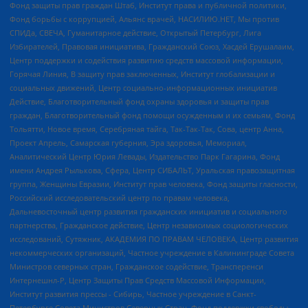
Фонд защиты прав граждан Штаб, Институт права и публичной политики,
Фонд борьбы с коррупцией, Альянс врачей, НАСИЛИЮ.НЕТ, Мы против
СПИДа, СВЕЧА, Гуманитарное действие, Открытый Петербург, Лига
Избирателей, Правовая инициатива, Гражданский Союз, Хасдей Ерушалаим,
Центр поддержки и содействия развитию средств массовой информации,
Горячая Линия, В защиту прав заключенных, Институт глобализации и
социальных движений, Центр социально-информационных инициатив
Действие, Благотворительный фонд охраны здоровья и защиты прав
граждан, Благотворительный фонд помощи осужденным и их семьям, Фонд
Тольятти, Новое время, Серебряная тайга, Так-Так-Так, Сова, центр Анна,
Проект Апрель, Самарская губерния, Эра здоровья, Мемориал,
Аналитический Центр Юрия Левады, Издательство Парк Гагарина, Фонд
имени Андрея Рылькова, Сфера, Центр СИБАЛЬТ, Уральская правозащитная
группа, Женщины Евразии, Институт прав человека, Фонд защиты гласности,
Российский исследовательский центр по правам человека,
Дальневосточный центр развития гражданских инициатив и социального
партнерства, Гражданское действие, Центр независимых социологических
исследований, Сутяжник, АКАДЕМИЯ ПО ПРАВАМ ЧЕЛОВЕКА, Центр развития
некоммерческих организаций, Частное учреждение в Калининграде Совета
Министров северных стран, Гражданское содействие, Трансперенси
Интернешнл-Р, Центр Защиты Прав Средств Массовой Информации,
Институт развития прессы - Сибирь, Частное учреждение в Санкт-
Петербурге Совета Министров Северных Стран, Фонд поддержки свободы