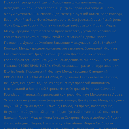
Пражский гражданский центр, Ассоциация школ политических
исследований при Совете Европы, Центр либеральной современности,
Форум русскоязычных европейцев, Немецко-русский обмен, Бард колледж,
Европейский выбор, Фонд Ходорковского, Оксфордский российский фонд,
Фонд Будущее России, Компания свободы информации, Проект Медиа,
Международное партнерство за права человека, Духовное Управление
Евангельских Христиан Украинской Христианской Церкви, Новое
Поколение, Духовное Учебное Заведение Международный Библейский
Колледж, Международное христианское движение, Всемирный Институт
Саентологических Предприятий, Церковь Духовной Технологии,
Европейская сеть организаций по наблюдению за выборами, Республика
Польша, СВОБОДНЫЙ ИДЕЛЬ-УРАЛ, Ассоциация развития журналистики,
IStories fonds, Королевский Институт Международных Отношений,
КРИМСЬКА ПРАВОЗАХИСНА ГРУПА, Фонд имени Генриха Бёлля, Stichting
Bellingcat, Bellingcat Ltd, The Insider, Институт правовой инициативы
Центральной и Восточной Европы, Фонд Открытой Эстонии, Calvert 22
Foundation, Канадский украинский конгресс, Институт Макдональда-Лорье,
Украинская национальная федерация Канады, Декабристы, Международный
научный центр им Вудро Вильсона, Свободная пресса, Возрождение,
Всеукраинский духовный центр , Риддл, Русский антивоенный комитет в
Швеции, Проект Медуза, Фонд Андрея Сахарова, Форум свободной России,
Лига Свободных Наций, Transparеncy International, Форум Свободных
Народов ПостРоссии, Солидарность с гражданским движением в России –