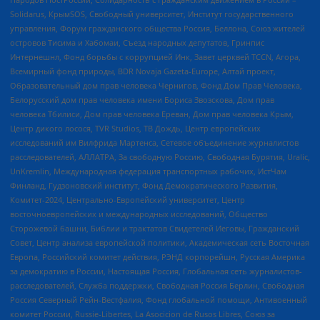
Solidarus, КрымSOS, Свободный университет, Институт государственного
управления, Форум гражданского общества Россия, Беллона, Союз жителей
островов Тисима и Хабомаи, Съезд народных депутатов, Гринпис
Интернешнл, Фонд борьбы с коррупцией Инк, Завет церквей TCCN, Агора,
Всемирный фонд природы, BDR Novaja Gazeta-Europe, Алтай проект,
Образовательный дом прав человека Чернигов, Фонд Дом Прав Человека,
Белорусский дом прав человека имени Бориса Звозскова, Дом прав
человека Тбилиси, Дом прав человека Ереван, Дом прав человека Крым,
Центр дикого лосося, TVR Studios, ТВ Дождь, Центр европейских
исследований им Вилфрида Мартенса, Сетевое объединение журналистов
расследователей, АЛЛАТРА, За свободную Россию, Свободная Бурятия, Uralic,
UnKremlin, Международная федерация транспортных рабочих, ИстЧам
Финланд, Гудзоновский институт, Фонд Демократического Развития,
Комитет-2024, Центрально-Европейский университет, Центр
восточноевропейских и международных исследований, Общество
Сторожевой башни, Библии и трактатов Свидетелей Иеговы, Гражданский
Совет, Центр анализа европейской политики, Академическая сеть Восточная
Европа, Российский комитет действия, РЭНД корпорейшн, Русская Америка
за демократию в России, Настоящая Россия, Глобальная сеть журналистов-
расследователей, Служба поддержки, Свободная Россия Берлин, Свободная
Россия Северный Рейн-Вестфалия, Фонд глобальной помощи, Антивоенный
комитет России, Russie-Libertes, La Asocicion de Rusos Libres, Союз за