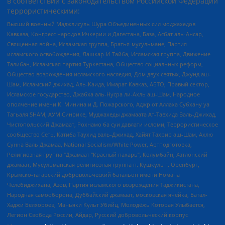
в соответствии с законодательством Российской Федерации
террористическими:
Высший военный Маджлисуль Шура Объединенных сил моджахедов
Кавказа, Конгресс народов Ичкерии и Дагестана, База, Асбат аль-Ансар,
Священная война, Исламская группа, Братья-мусульмане, Партия
исламского освобождения, Лашкар-И-Тайба, Исламская группа, Движение
Талибан, Исламская партия Туркестана, Общество социальных реформ,
Общество возрождения исламского наследия, Дом двух святых, Джунд аш-
Шам, Исламский джихад, Аль-Каида, Имарат Кавказ, АБТО, Правый сектор,
Исламское государство, Джабха аль-Нусра ли-Ахль аш-Шам, Народное
ополчение имени К. Минина и Д. Пожарского, Аджр от Аллаха Субхану уа
Тагьаля SHAM, АУМ Синрике, Муджахеды джамаата Ат-Тавхида Валь-Джихад,
Чистопольский Джамаат, Рохнамо ба суи давлати исломи, Террористическое
сообщество Сеть, Катиба Таухид валь-Джихад, Хайят Тахрир аш-Шам, Ахлю
Сунна Валь Джамаа, National Socialism/White Power, Артподготовка,
Религиозная группа “Джамаат “Красный пахарь”, Колумбайн, Хатлонский
джамаат, Мусульманская религиозная группа п. Кушкуль г. Оренбург,
Крымско-татарский добровольческий батальон имени Номана
Челебиджихана, Азов, Партия исламского возрождения Таджикистана,
Народная самооборона, Дуббайский джамаат, московская ячейка, Батал-
Хаджи Белхороев, Маньяки Культ Убийц, Молодёжь Которая Улыбается,
Легион Свобода России, Айдар, Русский добровольческий корпус