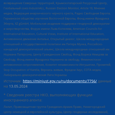
возвращение Северных территорий, Крымскотатарский Ресурсный Центр,
Глобальный союз IndustriALL, Russian Election Monitor, Article 19, Мнение
медиа, Федерация анархического черного креста, Радио Свободная Европа,
Германское общество изучения Восточной Европы, Фонд имени Фридриха
Эберта, XZ gGmbH, Мобильная академия поддержки гендерной демократии
и миротворчества, Форум имени Льва Копелева, American Councils for
International Education, Cultural Vistas, Institute of International Education,
Антивоенное движение Антальи, Открытый диалог, Школа международных
отношений и государственной политики им Питера Мунка, Российско-
канадский демократический альянс, Школа международных отношений им
Нормана Патерсона, Центр Гражданских Свобод, Фонд Бориса Немцова за
Свободу, Фонд имени Фридриха Науманна за свободу, Феминистское
антивоенное сопротивление, Комитет независимости Ингушетии, Прометей,
Stop Occupation of Karelia, Вернись живым, Фридом Хаус, СОТА медиа,
Либерально-демократическая Лига Украины
Источник:
https://minjust.gov.ru/ru/documents/7756/
данные
на
13.05.2024
* Сведения реестра НКО, выполняющих функции
иностранного агента:
Лилит, Правозащитная группа Гражданин.Армия.Право, Нижегородский
центр немецкой и европейской культуры, Центр гендерных исследований,