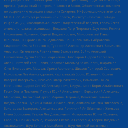
прессы, Гражданский контроль, Человек и Закон, Общественная комиссия
по сохранению наследия академика Сахарова, Информационное агентство
МЕМО. РУ, Институт региональной прессы, Институт Развития Свободы
Информации, Экозащита!-Женсовет, Общественный вердикт, Евразийская
антимонопольная ассоциация, Бедушев Петр Петрович, Дзугкоева Регина
Николаевна, Кривенко Сергей Владимирович, Милославский Павел
Юрьевич, Шнырова Ольга Вадимовна, Чанышева Лилия Айратовна,
Сидорович Ольга Борисовна, Туровский Александр Алексеевич, Васильева
Анастасия Евгеньевна, Ривина Анна Валерьевна, Бойко Анатолий
Николаевич, Дугин Сергей Георгиевич, Пивоваров Андрей Сергеевич,
Аверин Виталий Евгеньевич, Барахоев Магомед Бекханович, Шарипков
Олег Викторович, Мошель Ирина Ароновна, Шведов Григорий Сергеевич,
Пономарев Лев Александрович, Каргалицкий Борис Юльевич, Созаев
Валерий Валерьевич, Исламов Тимур Рифгатович, Романова Ольга
Евгеньевна, Щаров Сергей Алексадрович, Цирульников Борис Альбертович,
Гасан Ольга Павловна, Паутов Юрий Анатольевич, Верховский Александр
Маркович, Пислакова-Паркер Марина Петровна, Кочеткова Татьяна
Владимировна, Чуркина Наталья Валерьевна, Акимова Татьяна Николаевна,
Золотарева Екатерина Александровна, Рачинский Ян Збигневич, Жемкова
Елена Борисовна, Гудков Лев Дмитриевич, Илларионова Юлия Юрьевна,
Саранг Анна Васильевна, Захарова Светлана Сергеевна, Аверин Владимир
Анатольевич, Щур Татьяна Михайловна, Щур Николай Алексеевич,