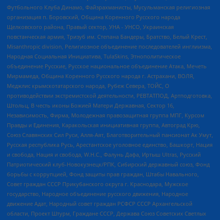
Футбольного Клуба Динамо, Файзрахманисты, Мусульманская религиозная
организация п. Боровский, Община Коренного Русского народа
Щелковского района, Правый сектор, УНА - УНСО, Украинская
повстанческая армия, Тризуб им. Степана Бандеры, Братство, Белый Крест,
Misanthropic division, Религиозное объединение последователей инглиизма,
Народная Социальная Инициатива, TulaSkins, Этнополитическое
объединение Русские, Русское национальное объединение Атака, Мечеть
Мирмамеда, Община Коренного Русского народа г. Астрахани, ВОЛЯ,
Меджлис крымскотатарского народа, Рубеж Севера, ТОЙС, О
противодействии экстремистской деятельности, РЕВТАТПОД, Артподготовка,
Штольц, В честь иконы Божией Матери Державная, Сектор 16,
Независимость, Фирма, Молодежная правозащитная группа МПГ, Курсом
Правды и Единения, Каракольская инициативная группа, Автоград Крю,
Союз Славянских Сил Руси, Алля-Аят, Благотворительный пансионат Ак Умут,
Русская республика Русь, Арестантское уголовное единство, Башкорт, Нация
и свобода, Нация и свобода, W.H.С., Фалунь Дафа, Иртыш Ultras, Русский
Патриотический клуб-Новокузнецк/РПК, Сибирский державный союз, Фонд
борьбы с коррупцией, Фонд защиты прав граждан, Штабы Навального,
Совет граждан СССР Прикубанского округа г. Краснодара, Мужское
государство, Народное объединение русского движения, Народное
движение Адат, Народный совет граждан РСФСР СССР Архангельской
области, Проект Штурм, Граждане СССР, Держава Союз Советских Светлых