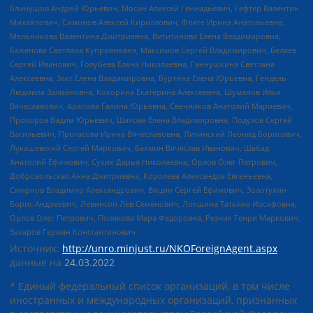
Блинушов Андрей Юрьевич, Мосин Алексей Геннадьевич, Гефтер Валентин
Михайлович, Симонов Алексей Кириллович, Флиге Ирина Анатольевна,
Мельникова Валентина Дмитриевна, Вититинова Елена Владимировна,
Баженова Светлана Куприяновна, Максимов Сергей Владимирович, Беляев
Сергей Иванович, Голубева Елена Николаевна, Ганнушкина Светлана
Алексеевна, Закс Елена Владимировна, Буртина Елена Юрьевна, Гендель
Людмила Залмановна, Кокорина Екатерина Алексеевна, Шуманов Илья
Вячеславович, Арапова Галина Юрьевна, Свечников Анатолий Мариевич,
Прохоров Вадим Юрьевич, Шахова Елена Владимировна, Подузов Сергей
Васильевич, Протасова Ирина Вячеславовна, Литинский Леонид Борисович,
Лукашевский Сергей Маркович, Бахмин Вячеслав Иванович, Шабад
Анатолий Ефимович, Сухих Дарья Николаевна, Орлов Олег Петрович,
Добровольская Анна Дмитриевна, Королева Александра Евгеньевна,
Смирнов Владимир Александрович, Вицин Сергей Ефимович, Золотухин
Борис Андреевич, Левинсон Лев Семенович, Локшина Татьяна Иосифовна,
Орлов Олег Петрович, Полякова Мара Федоровна, Резник Генри Маркович,
Захаров Герман Константинович
Источник:
http://unro.minjust.ru/NKOForeignAgent.aspx
данные на
24.03.2022
* Единый федеральный список организаций, в том числе
иностранных и международных организаций, признанных