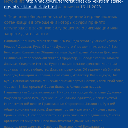
Источник:
http://nac.gov.ru/terroristicheskie-i-ekstremistskie-
organizacii-i-materialy.html
данные на
16.11.2023
* Перечень общественных объединений и религиозных
организаций в отношении которых судом принято
вступившее в законную силу решение о ликвидации или
запрете деятельности:
Национал-большевистская партия, ВЕК РА, Рада земли Кубанской Духовно
Родовой Державы Русь, Община Духовного Управления Асгардской Веси
Беловодья, Славянская Община Капища Веды Перуна, Мужская Духовная
Семинария Староверов-Инглингов, Нурджулар, К Богодержавию, Таблиги
Джамаат, Свидетели Иеговы, Русское национальное единство, Национал-
социалистическое общество, Джамаат мувахидов, Объединенный Вилайат
Кабарды, Балкарии и Карачая, Союз славян, Ат-Такфир Валь-Хиджра, Пит
Буль, Национал-социалистическая рабочая партия России, Славянский союз,
Формат-18, Благородный Орден Дьявола, Армия воли народа,
Национальная Социалистическая Инициатива города Череповца, Духовно-
Родовая Держава Русь, Русское национальное единство, Древнерусской
Инглистической церкви Православных Староверов-Инглингов, Русский
общенациональный союз, Движение против нелегальной иммиграции,
Кровь и Честь, О свободе совести и о религиозных объединениях, Омская
организация общественного политического движения Русское
национальное единство, Северное Братство, Клуб Болельщиков