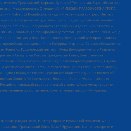
огических Предприятий, Церковь Духовной Технологии, Европейская сеть
ий Институт Международных Отношений, КРИМСЬКА ПРАВОЗАХИСНА ГРУПА,
стонии, Calvert 22 Foundation, Канадский украинский конгресс, Институт
ждение, Всеукраинский духовный центр , Риддл, Русский антивоенный
ародов ПостРоссии, Солидарность с гражданским движением в России –
в Тисима и Хабомаи, Съезд народных депутатов, Гринпис Интернешнл, Фонд
ека Чернигов, Фонд Дом Прав Человека, Белорусский дом прав человека
нтр европейских исследований им Вилфрида Мартенса, Сетевое объединение
Чам Финланд, Гудзоновский институт, Фонд Демократического Развития,
актатов Свидетелей Иеговы, Гражданский Совет, Центр анализа
астоящая Россия, Глобальная сеть журналистов-расследователей, Служба
a Asocicion de Rusos Libres, Союз за возвращение Северных территорий,
еста, Радио Свободная Европа, Германское общество изучения Восточной
ouncils for International Education, Cultural Vistas, Institute of
, Российско-канадский демократический альянс, Школа международных
е антивоенное сопротивление, Комитет независимости Ингушетии,
ты прав граждан Штаб, Институт права и публичной политики, Фонд
инициатива, Гражданский Союз, Хасдей Ерушалаим, Центр поддержки и