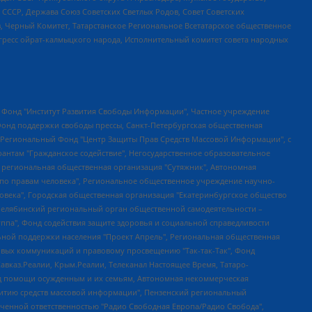
СССР, Держава Союз Советских Светлых Родов, Совет Советских
в, Черный Комитет, Татарстанское Региональное Всетатарское общественное
гресс ойрат-калмыцкого народа, Исполнительный комитет совета народных
евосточное общественное движение "Маяк", Санкт-Петербургская ЛГБТ-инициативная группа "Выход", Инициативная группа ЛГБТ+ "Реверс", Алексеев Андрей Викторович, Бекбулатова Таисия Львовна, Беляев Иван Михайлович, Владыкина Елена Сергеевна, Гельман Марат Александрович, Никульшина Вероника Юрьевна, Толоконникова Надежда Андреевна, Шендерович Виктор Анатольевич, Общество с ограниченной ответственностью "Данное сообщение", Общество с ограниченной ответственностью Издательский дом "Новая глава", Айнбиндер Александра Александровна, Московский комьюнити-центр для ЛГБТ+инициатив, Благотворительный фонд развития филантропии, Deutsche Welle (Германия, Kurt-Schumacher-Strasse 3, 53113 Bonn), Борзунова Мария Михайловна, Воробьев Виктор Викторович, Голубева Анна Львовна, Константинова Алла Михайловна, Малкова Ирина Владимировна, Мурадов Мурад Абдулгалимович, Осетинская Елизавета Николаевна, Понасенков Евгений Николаевич, Ганапольский Матвей Юрьевич, Киселев Евгений Алексеевич, Борухович Ирина Григорьевна, Дремин Иван Тимофеевич, Дубровский Дмитрий Викторович, Красноярская региональная общественная организация поддержки и развития альтернативных образовательных технологий и межкультурных коммуникаций "ИНТЕРРА", Маяковская Екатерина Алексеевна, Фейгин Марк Захарович, Филимонов Андрей Викторович, Дзугкоева Регина Николаевна, Доброхотов Роман Александрович, Дудь Юрий Александрович, Елкин Сергей Владимирович, Кругликов Кирилл Игоревич, Сабунаева Мария Леонидовна, Семенов Алексей Владимирович, Шаинян Карен Багратович, Шульман Екатерина Михайловна, Асафьев Артур Валерьевич, Вахштайн Виктор Семенович, Венедиктов Алексей Алексеевич, Лушникова Екатерина Евгеньевна, Волков Леонид Михайлович, Невзоров Александр Глебович, Пархоменко Сергей Борисович, Сироткин Ярослав Николаевич, Кара-Мурза Владимир Владимирович, Баранова Наталья Владимировна, Гозман Леонид Яковлевич, Кагарлицкий Борис Юльевич, Климарев Михаил Валерьевич, Милов Владимир Станиславович, Автономная некоммерческая организация Краснодарский центр современного искусства "Типография", Моргенштерн Алишер Тагирович, Соболь Любовь Эдуардовна, Общество с ограниченной ответственностью "ЛИЗА НОРМ", Каспаров Гарри Кимович, Ходорковский Михаил Борисович, Общество с ограниченной ответственностью "Апрельские тезисы", Данилович Ирина Брониславовна, Кашин Олег Владимирович, Петров Николай Владимирович, Пивоваров Алексей Владимирович, Соколов Михаил Владимирович, Цветкова Юлия Владимировна, Чичваркин Евгений Александрович, Комитет против пыток/Команда против пыток, Общество с ограниченной ответственностью "Первый научный", Общество с ограниченной ответственностью "Вертолет и ко", Белоцерковская Вероника Борисовна, Кац Максим Евгеньевич, Лазарева Татьяна Юрьевна, Шаведдинов Руслан Табризович, Яшин Илья Валерьевич, Общество с ограниченной ответственностью "Иноагент ААВ", Алешковский Дмитрий Петрович, Альбац Евгения Марковна, Быков Дмитрий Львович, Галямина Юлия Евгеньевна, Лойко Сергей Леонидович, Мартынов Кирилл Константинович, Медведев Сергей Александрович, Крашенинников Федор Геннадиевич, Гордеева Катерина Вл