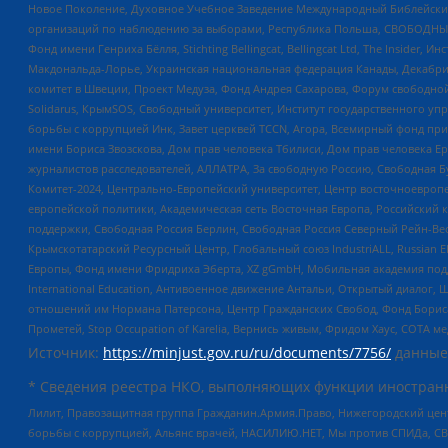
Новое Поколение, Духовное Учебное Заведение Международный Библейский
организаций по наблюдению за выборами, Республика Польша, СВОБОДНЫЙ
Фонд имени Генриха Бёлля, Stichting Bellingcat, Bellingcat Ltd, The Inside
Макдональда-Лорье, Украинская национальная федерация Канады, Декабрис
комитет в Швеции, Проект Медуза, Фонд Андрея Сахарова, Форум свободной 
Solidarus, КрымSOS, Свободный университет, Институт государственного у
борьбы с коррупцией Инк, Завет церквей TCCN, Агора, Всемирный фонд при
имени Бориса Звозскова, Дом прав человека Тбилиси, Дом прав человека Ер
журналистов расследователей, АЛЛАТРА, За свободную Россию, Свободная Б
Комитет-2024, Центрально-Европейский университет, Центр восточноевроп
европейской политики, Академическая сеть Восточная Европа, Российский к
поддержки, Свободная Россия Берлин, Свободная Россия Северный Рейн-Вест
Крымскотатарский Ресурсный Центр, Глобальный союз IndustriALL, Russian E
Европы, Фонд имени Фридриха Эберта, XZ gGmbH, Мобильная академия поддержк
International Education, Антивоенное движение Антальи, Открытый диало
отношений им Нормана Патерсона, Центр Гражданских Свобод, Фонд Бориса
Прометей, Stop Occupation of Karelia, Вернись живым, Фридом Хаус, СОТА 
Источник:
https://minjust.gov.ru/ru/documents/7756/
данные
* Сведения реестра НКО, выполняющих функции иностранн
Лилит, Правозащитная группа Гражданин.Армия.Право, Нижегородский цент
борьбы с коррупцией, Альянс врачей, НАСИЛИЮ.НЕТ, Мы против СПИДа, СВЕ