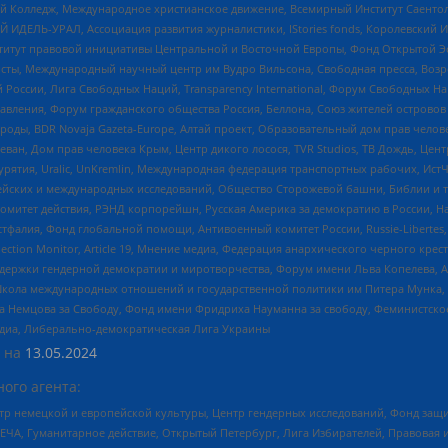
 Колледж, Международное христианское движение, Всемирный Институт Саентол
 ИДЕЛЬ-УРАЛ, Ассоциация развития журналистики, IStories fonds, Королевск
r, Институт правовой инициативы Центральной и Восточной Европы, Фонд Открытой Э
ты, Международный научный центр им Вудро Вильсона, Свободная пресса, Возро
России, Лига Свободных Наций, Transparеncy International, Форум Свободных Н
правления, Форум гражданского общества Россия, Беллона, Союз жителей острово
роды, BDR Novaja Gazeta-Europe, Алтай проект, Образовательный дом прав челов
еван, Дом прав человека Крым, Центр дикого лосося, TVR Studios, ТВ Дождь, Це
урятия, Uralic, UnKremlin, Международная федерация транспортных рабочих, Ист
ейских и международных исследований, Общество Сторожевой башни, Библии и тр
омитет действия, РЭНД корпорейшн, Русская Америка за демократию в России, Н
фалия, Фонд глобальной помощи, Антивоенный комитет России, Russie-Libertes, L
lection Monitor, Article 19, Мнение медиа, Федерация анархического черного кр
и гендерной демократии и миротворчества, Форум имени Льва Копелева, American C
г, Школа международных отношений и государственной политики им Питера Мунка
 Немцова за Свободу, Фонд имени Фридриха Науманна за свободу, Феминистско
медиа, Либерально-демократическая Лига Украины
 на
13.05.2024
ого агента:
р немецкой и европейской культуры, Центр гендерных исследований, Фонд защи
ЧА, Гуманитарное действие, Открытый Петербург, Лига Избирателей, Правовая 