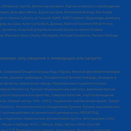
 Исламская группа, Братья-мусульмане, Партия исламского освобождения,
едия, Дом двух святых, Джунд аш-Шам, Исламский джихад, Аль-Каида,
жр от Аллаха Субхану уа Тагьаля SHAM, АУМ Синрике, Муджахеды джамаата
рир аш-Шам, Ахлю Сунна Валь Джамаа, National Socialism/White Power,
рг, Крымско-татарский добровольческий батальон имени Номана
оев, Маньяки Культ Убийц, Молодёжь Которая Улыбается, Легион Свобода
аконную силу решение о ликвидации или запрете
ья, Славянская Община Капища Веды Перуна, Мужская Духовная Семинария
щество, Джамаат мувахидов, Объединенный Вилайат Кабарды, Балкарии и
ден Дьявола, Армия воли народа, Национальная Социалистическая
роверов-Инглингов, Русский общенациональный союз, Движение против
усское национальное единство, Северное Братство, Клуб Болельщиков
а, Правый сектор, УНА - УНСО, Украинская повстанческая армия, Тризуб
 TulaSkins, Этнополитическое объединение Русские, Русское национальное
О противодействии экстремистской деятельности, РЕВТАТПОД,
ы и Единения, Каракольская инициативная группа, Автоград Крю, Союз
 Нация и свобода, W.H.С., Фалунь Дафа, Иртыш Ultras, Русский
ан СССР Прикубанского округа г. Краснодара, Мужское государство,