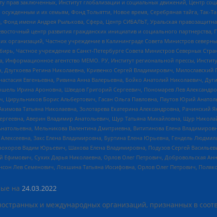
иту прав заключенных, Институт глобализации и социальных движений, Центр 
ужденным и их семьям, Фонд Тольятти, Новое время, Серебряная тайга, Так-Так-
, Фонд имени Андрея Рылькова, Сфера, Центр СИБАЛЬТ, Уральская правозащитна
невосточный центр развития гражданских инициатив и социального партнерства, 
 организаций, Частное учреждение в Калининграде Совета Министров северных 
бирь, Частное учреждение в Санкт-Петербурге Совета Министров Северных Стра
а, Информационное агентство МЕМО. РУ, Институт региональной прессы, Инсти
ч, Дзугкоева Регина Николаевна, Кривенко Сергей Владимирович, Милославски
настасия Евгеньевна, Ривина Анна Валерьевна, Бойко Анатолий Николаевич, Дуг
ошель Ирина Ароновна, Шведов Григорий Сергеевич, Пономарев Лев Александро
ч, Цирульников Борис Альбертович, Гасан Ольга Павловна, Паутов Юрий Анато
Акимова Татьяна Николаевна, Золотарева Екатерина Александровна, Рачинский Я
Сергеевна, Аверин Владимир Анатольевич, Щур Татьяна Михайловна, Щур Никола
Анатольевна, Мельникова Валентина Дмитриевна, Вититинова Елена Владимировн
 Алексеевна, Закс Елена Владимировна, Буртина Елена Юрьевна, Гендель Людмил
рохоров Вадим Юрьевич, Шахова Елена Владимировна, Подузов Сергей Васильеви
й Ефимович, Сухих Дарья Николаевна, Орлов Олег Петрович, Добровольская Анн
нсон Лев Семенович, Локшина Татьяна Иосифовна, Орлов Олег Петрович, Поляк
ые на
24.03.2022
ностранных и международных организаций, признанных в соотв