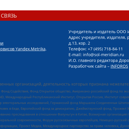
 СВЯЗЬ
Учредитель и издатель ООО 
Адрес учредителя, издателя, р
зи
д.13, кор. 2
рвисов Yandex.Metrika,
Телефон: +7 (495) 718-84-11
E-mail: info@sol-meridian.ru
И.О. главного редактора Доро
Разработчик сайта –
INFOROS
енных организаций, деятельность которых признана нежелате
 Фонд Содействия, Фонд Открытое общество, Американо-российский фонд по э
 Международный Республиканский Институт, Открытая Россия, Институт совре
р электоральных исследований, Германский фонд Маршалла Соединенных Штатов
еловек в беде, Европейский фонд за демократию, Джеймстаунский фонд, Прожект
дованию преследования в отношении Фалуньгун в Китае, Всемирная организация 
беральной современности, Форум русскоязычных европейцев, Немецко-русский о
формации, Проект Медиа, Международное партнерство за права человека, Духов