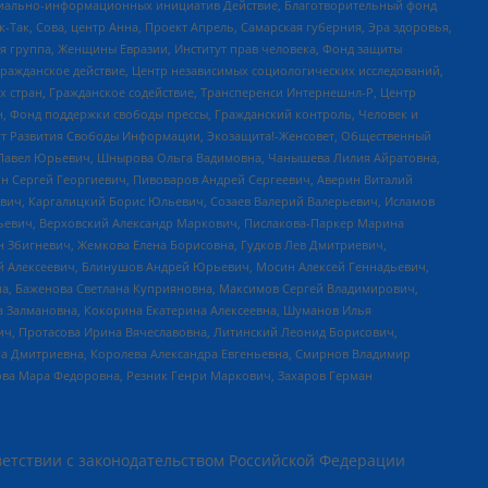
социально-информационных инициатив Действие, Благотворительный фонд
Так, Сова, центр Анна, Проект Апрель, Самарская губерния, Эра здоровья,
я группа, Женщины Евразии, Институт прав человека, Фонд защиты
Гражданское действие, Центр независимых социологических исследований,
стран, Гражданское содействие, Трансперенси Интернешнл-Р, Центр
н, Фонд поддержки свободы прессы, Гражданский контроль, Человек и
тут Развития Свободы Информации, Экозащита!-Женсовет, Общественный
й Павел Юрьевич, Шнырова Ольга Вадимовна, Чанышева Лилия Айратовна,
ин Сергей Георгиевич, Пивоваров Андрей Сергеевич, Аверин Виталий
вич, Каргалицкий Борис Юльевич, Созаев Валерий Валерьевич, Исламов
льевич, Верховский Александр Маркович, Пислакова-Паркер Марина
н Збигневич, Жемкова Елена Борисовна, Гудков Лев Дмитриевич,
й Алексеевич, Блинушов Андрей Юрьевич, Мосин Алексей Геннадьевич,
а, Баженова Светлана Куприяновна, Максимов Сергей Владимирович,
а Залмановна, Кокорина Екатерина Алексеевна, Шуманов Илья
ч, Протасова Ирина Вячеславовна, Литинский Леонид Борисович,
а Дмитриевна, Королева Александра Евгеньевна, Смирнов Владимир
ова Мара Федоровна, Резник Генри Маркович, Захаров Герман
етствии с законодательством Российской Федерации