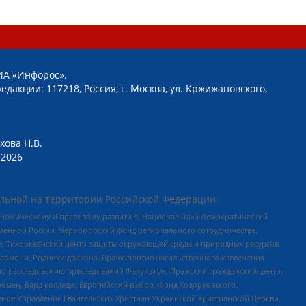
ИА «Инфорос».
едакции: 117218, Россия, г. Москва, ул. Кржижановского,
хова Н.В.
2026
льной на территории Российской Федерации:
кономическому и правовому развитию, Национальный Демократический
менной России, Черноморский фонд регионального сотрудничества,
, Тихоокеанский центр защиты окружающей среды и природных ресурсов,
 Хармони, Родники дракона, Врачи против насильственного извлечения
по расследованию преследований Фалуньгун, Пражский гражданский центр,
бмен, Бард колледж, Европейский выбор, Фонд Ходорковского,
ное Управление Евангельских Христиан Украинской Христианской Церкви,