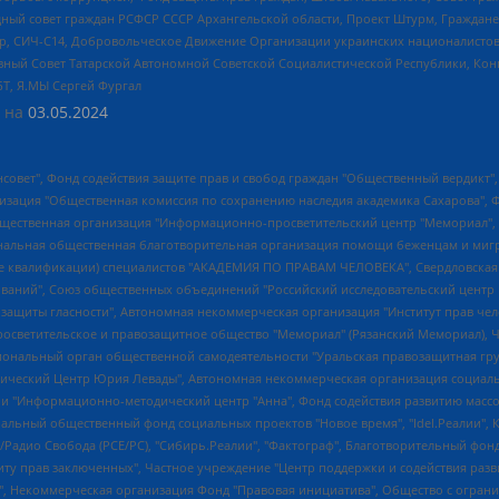
ный совет граждан РСФСР СССР Архангельской области, Проект Штурм, Граждане 
tsApp, СИЧ-С14, Добровольческое Движение Организации украинских националисто
ный Совет Татарской Автономной Советской Социалистической Республики, Кон
БТ, Я.МЫ Сергей Фургал
 на
03.05.2024
мная некоммерческая организация "Центр по работе с проблемой насилия "НАСИЛИЮ.НЕТ", Межрегиональный профессиональный союз работников здравоохранения "Альянс врачей", Юридическое лицо, зарегистрированное в Латвийской Республике, SIA "Medusa Project" (регистрационный номер 40103797863, дата регистрации 10.06.2014), Некоммерческая организация "Фонд по борьбе с коррупцией", Автономная некоммерческая организация "Институт права и публичной политики", Баданин Роман Сергеевич, Гликин Максим Александрович, Железнова Мария Михайловна, Лукьянова Юлия Сергеевна, Маетная Елизавета Витальевна, Маняхин Петр Борисович, Чуракова Ольга Владимировна, Ярош Юлия Петровна, Юридическое лицо "The Insider SIA", зарегистрированное в Риге, Латвийская Республика (дата регистрации 26.06.2015), являющееся администратором доменного имени интернет-издания "The Insider SIA", https://theins.ru, Постернак Алексей Евгеньевич, Рубин Михаил Аркадьевич, Анин Роман Александрович, Юридическое лицо Istories fonds, зарегистрированное в Латвийской Республике (регистрационный номер 50008295751, дата регистрации 24.02.2020), Великовский Дмитрий Александрович, Долинина Ирина Николаевна, Мароховская Алеся Алексеевна, Шлейнов Роман Юрьевич, Шмагун Олеся Валентиновна, Общество с ограниченной ответственностью "Альтаир 2021", Общество с ограниченной ответственностью "Вега 2021", Общество с ограниченной ответственностью "Главный редактор 2021", Общество с ограниченной ответственностью "Ромашки монолит", Важенков Артем Валерьевич, Ивановская областная общественная организация "Центр гендерных исследований", Гурман Юрий Альбертович, Медиапроект "ОВД-Инфо", Егоров Владимир Владимирович, Жилинский Владимир Александрович, Общество с ограниченной ответственностью "ЗП", Иванова София Юрьевна, Карезина Инна Павловна, Кильтау Екатерина Викторовна, Петров Алексей Викторович, Пискунов Сергей Евгеньевич, Смирнов Сергей Сергеевич, Тихонов Михаил Сергеевич, Общество с ограниченной ответственностью "ЖУРНАЛИСТ-ИНОСТРАННЫЙ АГЕНТ", Арапова Галина Юрьевна, Вольтская Татьяна Анатольевна, Американская компания "Mason G.E.S. Anonymous Foundation" (США), являющаяся владельцем интернет-издания https://mnews.world/, Компания "Stichting Bellingcat", зарегистрированная в Нидерландах (дата регистрации 11.07.2018), Захаров Андрей Вячеславович, Клепиковская Екатерина Дмитриевна, Общество с ограниченной ответственностью "МЕМО", Перл Роман Александрович, Симонов Евгений Алексеевич, Соловьева Елена Анатольевна, Сотников Даниил Владимирович, Сурначева Елизавета Дмитриевна, Автономная некоммерческая организация по защите прав человека и информированию населения "Якутия – Наше Мнение", Общество с ограниченной ответственностью "Москоу диджитал медиа", с 26.01.2023 Общество с ограниченной ответственностью "Чайка Белые сады", Ветошкина Валерия Валерьевна, Заговора Максим Александрович, Межрегиональное общественное движение "Российская ЛГБТ - сеть", Оленичев Максим Владимирович, Павлов Иван Юрьевич, Скворцова Елена Сергеевна, Общество с ограниченной ответственностью "Как бы инагент", Кочетков Игорь Викторович, Общество с ограниченной ответственностью "Честные выборы", Еланчик Олег Александрович, Общество с ограниченной ответственностью "Нобелевский призыв", Гималова Регина Эмилевна, Григорьев Андрей Валерьевич, Григорьева Алина Александровна, Ассоциация по содействию защите прав призывников, альтернативнослужащих и военнослужащих "Правозащитная группа "Гражданин.Армия.Право", Хисамова Регина Фаритовна, Автономная некоммерческая организация по реализации социально-правовых программ "Лилит", Дальн