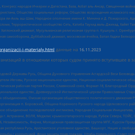
нгресс народов Ичкерии и Дагестана, База, Асбат аль-Ансар, Священная война,
уркестана, Общество социальных реформ, Общество возрождения исламского насл
Нусра ли-Ахль аш-Шам, Народное ополчение имени К. Минина и Д. Пожарского, Ад
сломи, Террористическое сообщество Сеть, Катиба Таухид валь-Джихад, Хайят Тах
, Хатлонский джамаат, Мусульманская религиозная группа п. Кушкуль г. Оренбу
ная самооборона, Дуббайский джамаат, московская ячейка, Батал-Хаджи Белхор
organizacii-i-materialy.html
данные на
16.11.2023
анизаций в отношении которых судом принято вступившее в з
 Родовой Державы Русь, Община Духовного Управления Асгардской Веси Беловод
детели Иеговы, Русское национальное единство, Национал-социалистическое об
истическая рабочая партия России, Славянский союз, Формат-18, Благородный Ор
ациональное единство, Древнерусской Инглистической церкви Православных Ста
ных объединениях, Омская организация общественного политического движения Р
рганизация п. Боровский, Община Коренного Русского народа Щелковского район
гиозное объединение последователей инглиизма, Народная Социальная Инициатива,
 г. Астрахани, ВОЛЯ, Меджлис крымскотатарского народа, Рубеж Севера, ТОЙС, 
6, Независимость, Фирма, Молодежная правозащитная группа МПГ, Курсом Правд
ая республика Русь, Арестантское уголовное единство, Башкорт, Нация и свобода,
орьбы с коррупцией, Фонд защиты прав граждан, Штабы Навального, Совет гражд