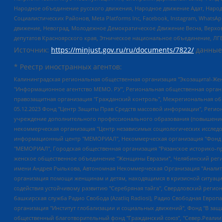
Народное объединение русского движения, Народное движение Адат, Народ
Социалистических Районов, Meta Platforms Inc, Facebook, Instagram, Wha
движение, Невоград, Молодежное Демократическое Движение Весна, Верхов
депутатов Красноярского края, Этническое национальное объединение, ЛГ
Источник:
https://minjust.gov.ru/ru/documents/7822/
данные
* Реестр иностранных агентов:
Калининградская региональная общественная организация "Экозащита!-Женсовет", Фонд содействия защите прав и свобод граждан "Общественный вердикт", Фонд "Институт Развития Свободы Информации", Частное учреждение "Информационное агентство МЕМО. РУ", Региональная общественная организация "Общественная комиссия по сохранению наследия академика Сахарова", Фонд поддержки свободы прессы, Санкт-Петербургская общественная правозащитная организация "Гражданский контроль", Межрегиональная общественная организация "Информационно-просветительский центр "Мемориал", Региональный Фонд "Центр Защиты Прав Средств Массовой Информации", с 05.12.2023 Фонд "Центр Защиты Прав Средств массовой информации", Региональная общественная благотворительная организация помощи беженцам и мигрантам "Гражданское содействие", Негосударственное образовательное учреждение дополнительного профессионального образования (повышение квалификации) специалистов "АКАДЕМИЯ ПО ПРАВАМ ЧЕЛОВЕКА", Свердловская региональная общественная организация "Сутяжник", Автономная некоммерческая организация "Центр независимых социологических исследований", Союз общественных объединений "Российский исследовательский центр по правам человека", Региональное общественное учреждение научно-информационный центр "МЕМОРИАЛ", Некоммерческая организация "Фонд защиты гласности", Автономная некоммерческая организация "Институт прав человека", Городская общественная организация "Екатеринбургское общество "МЕМОРИАЛ", Городская общественная организация "Рязанское историко-просветительское и правозащитное общество "Мемориал" (Рязанский Мемориал), Челябинский региональный орган общественной самодеятельности – женское общественное объединение "Женщины Евразии", Челябинский региональный орган общественной самодеятельности "Уральская правозащитная группа", Фонд содействия защите здоровья и социальной справедливости имени Андрея Рылькова, Автономная Некоммерческая Организация "Аналитический Центр Юрия Левады", Автономная некоммерческая организация социальной поддержки населения "Проект Апрель", Региональная общественная организация помощи женщинам и детям, находящимся в кризисной ситуации "Информационно-методический центр "Анна", Фонд содействия развитию массовых коммуникаций и правовому просвещению "Так-так-Так", Фонд содействия устойчивому развитию "Серебряная тайга", Свердловский региональный общественный фонд социальных проектов "Новое время", "Idel.Реалии", Кавказ.Реалии, Крым.Реалии, Телеканал Настоящее Время, Татаро-башкирская служба Радио Свобода (Azatliq Radiosi), Радио Свободная Европа/Радио Свобода (PCE/PC), "Сибирь.Реалии", "Фактограф", Благотворительный фонд помощи осужденным и их семьям, Автономная некоммерческая организация "Институт глобализации и социальных движений", Фонд "В защиту прав заключенных", Частное учреждение "Центр поддержки и содействия развитию средств массовой информации", Пензенский региональный общественный благотворительный фонд "Гражданский союз", "Север.Реалии", Некоммерческая организация Фонд "Правовая инициатива", Общество с ограниченной ответственностью "Радио Свободная Европа/Радио Свобода", Чешское информационное агентство "MEDIUM-ORIENT", Красноярская региональная общественная организация "Мы против СПИДа", Камалягин Денис Николаевич, Маркелов Сергей Евгеньевич, Пономарев Лев Александрович, Савицкая Людмила Алексеевна, Автоно