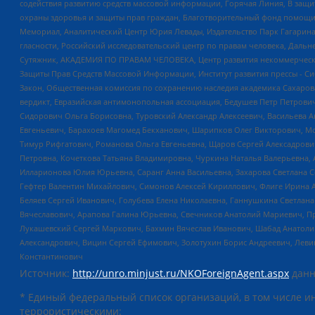
содействия развитию средств массовой информации, Горячая Линия, В защ
охраны здоровья и защиты прав граждан, Благотворительный фонд помощи ос
Мемориал, Аналитический Центр Юрия Левады, Издательство Парк Гагарина
гласности, Российский исследовательский центр по правам человека, Даль
Сутяжник, АКАДЕМИЯ ПО ПРАВАМ ЧЕЛОВЕКА, Центр развития некоммерческих
Защиты Прав Средств Массовой Информации, Институт развития прессы - Си
Закон, Общественная комиссия по сохранению наследия академика Сахаров
вердикт, Евразийская антимонопольная ассоциация, Бедушев Петр Петрови
Сидорович Ольга Борисовна, Туровский Александр Алексеевич, Васильева А
Евгеньевич, Барахоев Магомед Бекханович, Шарипков Олег Викторович, М
Тимур Рифгатович, Романова Ольга Евгеньевна, Щаров Сергей Алексадрови
Петровна, Кочеткова Татьяна Владимировна, Чуркина Наталья Валерьевна, 
Илларионова Юлия Юрьевна, Саранг Анна Васильевна, Захарова Светлана 
Гефтер Валентин Михайлович, Симонов Алексей Кириллович, Флиге Ирина 
Беляев Сергей Иванович, Голубева Елена Николаевна, Ганнушкина Светлана
Вячеславович, Арапова Галина Юрьевна, Свечников Анатолий Мариевич, П
Лукашевский Сергей Маркович, Бахмин Вячеслав Иванович, Шабад Анатоли
Александрович, Вицин Сергей Ефимович, Золотухин Борис Андреевич, Леви
Константинович
Источник:
http://unro.minjust.ru/NKOForeignAgent.aspx
данн
* Единый федеральный список организаций, в том числе и
террористическими: