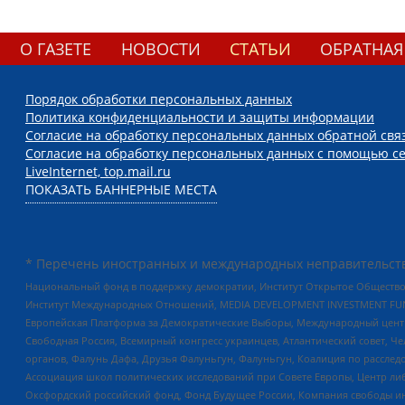
О ГАЗЕТЕ
НОВОСТИ
СТАТЬИ
ОБРАТНАЯ
Порядок обработки персональных данных
Политика конфиденциальности и защиты информации
Согласие на обработку персональных данных обратной свя
Согласие на обработку персональных данных с помощью се
LiveInternet, top.mail.ru
ПОКАЗАТЬ БАННЕРНЫЕ МЕСТА
* Перечень иностранных и международных неправительств
Национальный фонд в поддержку демократии, Институт Открытое Общество
Институт Международных Отношений, MEDIA DEVELOPMENT INVESTMENT FUND,
Европейская Платформа за Демократические Выборы, Международный цент
Свободная Россия, Всемирный конгресс украинцев, Атлантический совет, Ч
органов, Фалунь Дафа, Друзья Фалуньгун, Фалуньгун, Коалиция по рассле
Ассоциация школ политических исследований при Совете Европы, Центр ли
Оксфордский российский фонд, Фонд Будущее России, Компания свободы ин