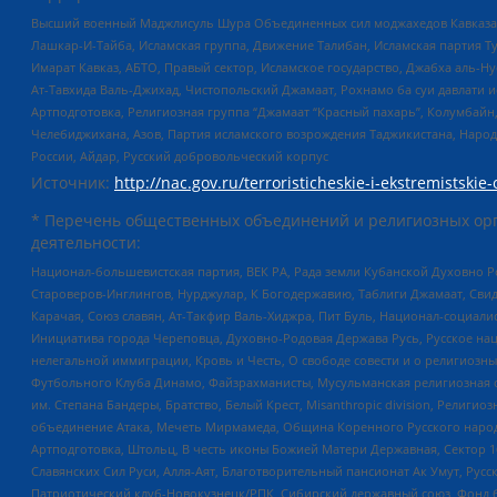
Высший военный Маджлисуль Шура Объединенных сил моджахедов Кавказа, Ко
Лашкар-И-Тайба, Исламская группа, Движение Талибан, Исламская партия Т
Имарат Кавказ, АБТО, Правый сектор, Исламское государство, Джабха аль-
Ат-Тавхида Валь-Джихад, Чистопольский Джамаат, Рохнамо ба суи давлати и
Артподготовка, Религиозная группа “Джамаат “Красный пахарь”, Колумбайн
Челебиджихана, Азов, Партия исламского возрождения Таджикистана, Народ
России, Айдар, Русский добровольческий корпус
Источник:
http://nac.gov.ru/terroristicheskie-i-ekstremistskie-
* Перечень общественных объединений и религиозных орг
деятельности:
Национал-большевистская партия, ВЕК РА, Рада земли Кубанской Духовно
Староверов-Инглингов, Нурджулар, К Богодержавию, Таблиги Джамаат, Сви
Карачая, Союз славян, Ат-Такфир Валь-Хиджра, Пит Буль, Национал-социал
Инициатива города Череповца, Духовно-Родовая Держава Русь, Русское н
нелегальной иммиграции, Кровь и Честь, О свободе совести и о религиоз
Футбольного Клуба Динамо, Файзрахманисты, Мусульманская религиозная о
им. Степана Бандеры, Братство, Белый Крест, Misanthropic division, Рели
объединение Атака, Мечеть Мирмамеда, Община Коренного Русского народа
Артподготовка, Штольц, В честь иконы Божией Матери Державная, Сектор 1
Славянских Сил Руси, Алля-Аят, Благотворительный пансионат Ак Умут, Русск
Патриотический клуб-Новокузнецк/РПК, Сибирский державный союз, Фонд б