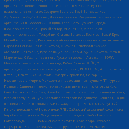
организация общественного политического движения Русское
национальное единство, Северное Братство, Клуб Болельщиков
Футбольного Клуба Динамо, Файзрахманисты, Мусульманская религиозная
организация п. Боровский, Община Коренного Русского народа
Щелковского района, Правый сектор, УНА - УНСО, Украинская
повстанческая армия, Тризуб им. Степана Бандеры, Братство, Белый Крест,
Misanthropic division, Религиозное объединение последователей инглиизма,
Народная Социальная Инициатива, TulaSkins, Этнополитическое
объединение Русские, Русское национальное объединение Атака, Мечеть
Мирмамеда, Община Коренного Русского народа г. Астрахани, ВОЛЯ,
Меджлис крымскотатарского народа, Рубеж Севера, ТОЙС, О
противодействии экстремистской деятельности, РЕВТАТПОД, Артподготовка,
Штольц, В честь иконы Божией Матери Державная, Сектор 16,
Независимость, Фирма, Молодежная правозащитная группа МПГ, Курсом
Правды и Единения, Каракольская инициативная группа, Автоград Крю,
Союз Славянских Сил Руси, Алля-Аят, Благотворительный пансионат Ак Умут,
Русская республика Русь, Арестантское уголовное единство, Башкорт, Нация
и свобода, Нация и свобода, W.H.С., Фалунь Дафа, Иртыш Ultras, Русский
Патриотический клуб-Новокузнецк/РПК, Сибирский державный союз, Фонд
борьбы с коррупцией, Фонд защиты прав граждан, Штабы Навального,
Совет граждан СССР Прикубанского округа г. Краснодара, Мужское
государство, Народное объединение русского движения, Народное