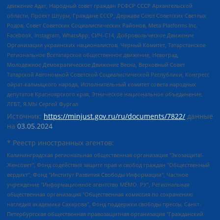
движение Адат, Народный совет граждан РСФСР СССР Архангельской
области, Проект Штурм, Граждане СССР, Держава Союз Советских Светлых
Родов, Совет Советских Социалистических Районов, Meta Platforms Inc,
Facebook, Instagram, WhatsApp, СИЧ-С14, Добровольческое Движение
Организации украинских националистов, Черный Комитет, Татарстанское
Региональное Всетатарское общественное движение, Невоград,
Молодежное Демократическое Движение Весна, Верховный Совет
Татарской Автономной Советской Социалистической Республики, Конгресс
ойрат-калмыцкого народа, Исполнительный комитет совета народных
депутатов Красноярского края, Этническое национальное объединение,
ЛГБТ, Я.МЫ Сергей Фургал
Источник:
https://minjust.gov.ru/ru/documents/7822/
данные
на
03.05.2024
* Реестр иностранных агентов:
Калининградская региональная общественная организация "Экозащита!-Женсовет", Фонд содействия защите прав и свобод граждан "Общественный вердикт", Фонд "Институт Развития Свободы Информации", Частное учреждение "Информационное агентство МЕМО. РУ", Региональная общественная организация "Общественная комиссия по сохранению наследия академика Сахарова", Фонд поддержки свободы прессы, Санкт-Петербургская общественная правозащитная организация "Гражданский контроль", Межрегиональная общественная организация "Информационно-просветительский центр "Мемориал", Региональный Фонд "Центр Защиты Прав Средств Массовой Информации", с 05.12.2023 Фонд "Центр Защиты Прав Средств массовой информации", Региональная общественная благотворительная организация помощи беженцам и мигрантам "Гражданское содействие", Негосударственное образовательное учреждение дополнительного профессионального образования (повышение квалификации) специалистов "АКАДЕМИЯ ПО ПРАВАМ ЧЕЛОВЕКА", Свердловская региональная общественная организация "Сутяжник", Автономная некоммерческая организация "Центр независимых социологических исследований", Союз общественных объединений "Российский исследовательский центр по правам человека", Региональное общественное учреждение научно-информационный центр "МЕМОРИАЛ", Некоммерческая организация "Фонд защиты гласности", Автономная некоммерческая организация "Институт прав человека", Городская общественная организация "Екатеринбургское общество "МЕМОРИАЛ", Городская общественная организация "Рязанское историко-просветительское и правозащитное общество "Мемориал" (Рязанский Мемориал), Челябинский региональный орган общественной самодеятельности – женское общественное объединение "Женщины Евразии", Челябинский региональный орган общественной самодеятельности "Уральская правозащитная группа", Фонд содействия защите здоровья и социальной справедливости имени Андрея Рылькова, Автономная Некоммерческая Организация "Аналитический Центр Юрия Левады", Автономная некоммерческая организация социальной поддержки населения "Проект Апрель", Региональная общественная организация помощи женщинам и детям, находящимся в кризисной ситуации "Информационно-методический центр "Анна", Фонд содействия развитию массовых коммуникаций и правовому просвещению "Так-так-Так", Фонд содействия устойчивому развитию "Серебряная тайга", Свердловский региональный общественный фонд социальных проектов "Новое время", "Idel.Реалии", Кавказ.Реалии, Крым.Реалии, Телеканал Настоящее Время, Татаро-башкирская служба Радио Свобода (Azatliq Radiosi), Радио Свободная Европа/Радио Свобода (PCE/PC), "Сибирь.Реалии", "Фактограф", Благотворительный фонд помощи осужденным и их семьям, Автономная некоммерческая организация "Институт глобализации и социальных движений", Фонд "В защиту прав заключенных", Частное учреждение "Центр поддержки и содействия развитию средств массовой информации", Пензенский региональный общественный благотворительный фонд "Гражданский союз", "Север.Реалии", Некоммерческая организация Фонд "Правовая инициатива", Общество с ограниченной ответственностью "Радио Свободная Европа/Радио Свобода", Чешское информационное агентство "MEDIUM-ORIENT", Красноярская региональная общественная организация "Мы против СПИДа", Камалягин Денис Николаевич, Маркелов Сергей Евгеньевич, Пономарев Лев Александрович, Савицкая Людмила Алексеевна, Автономная некоммерческая организация "Центр по работе с проблемой насилия "НАСИЛИЮ.НЕТ", Межрегиональный профессиональный союз работников здравоохранения "Альянс врачей", Юридическое лицо, зарегистрированное в Латвийской Республике, SIA "Medusa Project" (регистрационный номер 40103797863, дата регистрации 10.06.2014), Некоммерческая организация "Фонд по борьбе с коррупцией", Автономная некоммерческая организация "Институт права и публичной политики", Баданин Роман Сергеевич, Гликин Максим Александрович, Железнова Мария Михайловна, Лукьянова Юлия Сергеевна, Маетная Елизавета Витальевна, Маняхин Петр Борисович, Чуракова Ольга Владимировна, Ярош Юлия Петровна, Юридическое лицо "The Insider SIA", зарегистрированное в Риге, Латвийская Республика (дата регистрации 26.06.2015), являющееся администратором доменного имени интернет-издания "The Insider SIA", https://theins.ru, Постернак Алексей Евгеньевич, Рубин Михаил Аркадьевич, Анин Роман Александрович, Юридическое лицо Istories fonds, зарегистрированное в Латвийской Республике (регистрационный номер 50008295751, дата регистрации 24.02.2020), Великовский Дмитрий Александрович, Долинина Ирина Николаевна, Мароховская Алеся Алексеевна, Шлейнов Роман Юрьевич, Шмагун Олеся Валентиновна, Общество с ограниченной ответственностью "Альтаир 2021", Общество с ограниченной ответственностью "Вега 2021", Общество с ограниченной ответственностью "Главный редактор 2021", Общество с ограниченной ответственностью "Ромашки монолит", Важенков Артем Валерьевич, Ивановская областная общественная организация "Центр гендерных исследований", Гурман Юрий Альбертович, Медиапроект "ОВД-Инфо", Егоров Владимир Владимирович, Жилинский Владимир Александрович, Общество с ограниченной ответственностью "ЗП", Иванова София Юрьевна, Карезина Инна Павловна, Кильтау Екатерина Викторовна, Петров Алексей Викторович, Пискунов Сергей Евгеньевич, Смирнов Сергей Сергеевич, Тихонов Михаил Сергеевич, Общество с ограниченной ответственностью "ЖУРНАЛИСТ-ИНОСТРАННЫЙ АГЕНТ", Арапова Галина Юрьевна, Вольтская Татьяна Анатольевна, Американская компания "Mason G.E.S. Anonymous Foundation" (США), являющаяся владельцем интернет-издания https://mnews.world/, Компания "Stichting Bellingcat", зарегистрированная в Нидерландах (дата регистрации 11.07.2018), Захаров Андрей Вячеславович, Клепиковская Екатерина Дмитриевна, Общество с ограниченной ответственностью "МЕМО", Перл Роман Александрович, Симонов Евгений Алексеевич, Соловьева Елена Анатольевна, Сотников Даниил Владимирович, Сурначева Елизавета Дмитриевна, Автономная некоммерческая организация по защите прав человека и информированию населения "Якутия – Наше Мнение", Общество с ограниченной ответственностью "Москоу диджитал медиа", с 26.01.2023 Общество с ограниченной ответственностью "Чайка Белые сады", Ветошкина Валерия Валерьевна, Заговора Максим Александрович, Межрегиональное общественное движение "Российская ЛГБТ - сеть", Оленичев Максим Владимирович, Павлов Иван Юрьевич, Скворцова Елена Сергеевна, Общество с ограниченной ответственностью "Как бы инагент", Кочетков Игорь Викторович, Общество с ограниченной ответственностью "Честные выборы", Еланчик Олег Александрович, Общество с ограниченной ответственностью "Нобелевский призыв", Гималова Регина Эмилевна, Григорьев Андрей Валерьевич, Григорьева Алина Александровна, Ассоциация по содействию защите прав призывников, альтернативнослужащих и военнослужащих "Правозащитная группа "Гражданин.Армия.Право", Хисамова Регина Фаритовна, Автономная некоммерческая организация по реализации социально-правовых программ "Лилит", Дальневосточное общественное движение "Маяк", Санкт-Петербургская ЛГБТ-инициативная группа "Выход", Инициативная группа ЛГБТ+ "Реверс", Алексеев Андрей Викторович, Бекбулатова Таисия Львовна, Беляев Иван Михайлович, Владыкина Елена Сергеевна, Гельман Марат Александрович, Никульшина Вероника Юрьевна, Толоконникова Надежда Андреевна, Шендерович Виктор Анатольевич, Общество с ограниченной ответственностью "Данное сообщение", Общество с ограниченной ответственностью Издательский дом "Новая глава", Айнбиндер Александра Александровна, Московский комьюнити-центр для ЛГБТ+инициатив, Благотворительный фонд развития филантропии, Deutsche Welle (Германия, Kurt-Schumacher-Strasse 3, 53113 Bonn), Борзунова Мария Михайловна, Воробьев Виктор Викторович, Голубева Анна Львовна, Константинова Алла Михайловна, Малкова Ирина Владимировна, Мурадов Мурад Абдулгалимович, Осетинская Елизавета Николаевна, Понасенков Евгений Николаевич, Ганапольский Матвей Юрьевич, Киселев Евгений Алексеевич, Борухович Ирина Григорьевна, Дремин Иван Тимофеевич, Дубровский Дмитрий Викторович, Красноярская региональная общественная организация поддержки и развития альтернативных образовательных технологий и межкультурных коммуникаций "ИНТЕРРА", Маяковская Екатерина Алексеевна, Фейгин Марк Захарович, Филимонов Андрей Викторович, Дзугкоева Регина Николаевна, Доброхотов Роман Александрович, Дудь Юрий Александрович, Елкин Сергей Владимирович, Кругликов Кирилл Игоревич, Сабунаева Мария Леонидовна, Семенов Алексей Владимирович, Шаинян Карен Багратович, Шульман Екатерина Михайловна, Асафьев Артур Валерьевич, Вахштайн Виктор Семенович, Венедиктов Алексей Алексеевич, Лушникова Екатерина Евгеньевна, Волков Леонид Михайлович, Невзоров Александр Глебович, Пархоменко Сергей Борисович, Сироткин Ярослав Николаевич, Кара-Мурза Владимир Владимирович, Баранова Наталья Владимировна, Гозман Леонид Яковлевич, Кагарлицкий Борис Юльевич, Климарев Михаил Валерьевич, Милов Владимир Станиславович, Автономная некоммерческая организация Краснодарский центр современного искусства "Типография", Моргенштерн Алишер Тагирович, Соболь Любовь Эдуардовна, Общество с ограниченной ответственностью "ЛИЗА НОРМ", Каспаров Гарри Кимович, Ходорковский Михаил Борисович, Общество с ограниченной ответственностью "Апрельские тезисы", Данилович Ирина Брониславовна, Кашин Олег Владимирович, Петров Николай Владимирович, Пивоваров Алексей Владимирович, Соколов Михаил Владимирович, Цветкова Юлия Владимировна, Чичваркин Евгений Александрович, Комитет против пыток/Команда против пыток, Общество с ограниченной ответственностью "Первый научный", Общество с ограниченной ответственностью "Вертолет и ко", Белоцерковская Вероника Борисовна, Кац Максим Евгеньевич, Лазарева Татьяна Юрьевна, Шаведдинов Руслан Табризович, Яшин Илья Валерьевич, Общество с ограниченной ответственностью "Иноагент ААВ", Алешковский Дмитрий Петрович, Альбац Евгения Марковна, Быков Дмитрий Львович, Галямина Юлия Евгеньевна, Лойко Сергей Леонидович, Мартынов Кирилл Константинович, Медведев Сергей Александрович, Крашенинников Федор Геннадиевич, Гордеева Катерина Вл