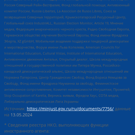
Россия Северный Рейн-Вестфалия, Фонд глобальной помощи, Антивоенный
комитет России, Russie-Libertes, La Asocicion de Rusos Libres, Союз за
возвращение Северных территорий, Крымскотатарский Ресурсный Центр,
Глобальный союз IndustriALL, Russian Election Monitor, Article 19, Мнение
медиа, Федерация анархического черного креста, Радио Свободная Европа,
Германское общество изучения Восточной Европы, Фонд имени Фридриха
Эберта, XZ gGmbH, Мобильная академия поддержки гендерной демократии
и миротворчества, Форум имени Льва Копелева, American Councils for
International Education, Cultural Vistas, Institute of International Education,
Антивоенное движение Антальи, Открытый диалог, Школа международных
отношений и государственной политики им Питера Мунка, Российско-
канадский демократический альянс, Школа международных отношений им
Нормана Патерсона, Центр Гражданских Свобод, Фонд Бориса Немцова за
Свободу, Фонд имени Фридриха Науманна за свободу, Феминистское
антивоенное сопротивление, Комитет независимости Ингушетии, Прометей,
Stop Occupation of Karelia, Вернись живым, Фридом Хаус, СОТА медиа,
Либерально-демократическая Лига Украины
Источник:
https://minjust.gov.ru/ru/documents/7756/
данные
на
13.05.2024
* Сведения реестра НКО, выполняющих функции
иностранного агента: