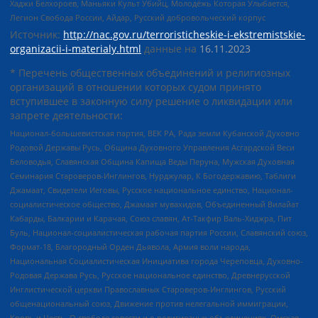
Хаджи Белхороев, Маньяки Культ Убийц, Молодёжь Которая Улыбается,
Легион Свобода России, Айдар, Русский добровольческий корпус
Источник:
http://nac.gov.ru/terroristicheskie-i-ekstremistskie-
organizacii-i-materialy.html
данные на
16.11.2023
* Перечень общественных объединений и религиозных
организаций в отношении которых судом принято
вступившее в законную силу решение о ликвидации или
запрете деятельности:
Национал-большевистская партия, ВЕК РА, Рада земли Кубанской Духовно
Родовой Державы Русь, Община Духовного Управления Асгардской Веси
Беловодья, Славянская Община Капища Веды Перуна, Мужская Духовная
Семинария Староверов-Инглингов, Нурджулар, К Богодержавию, Таблиги
Джамаат, Свидетели Иеговы, Русское национальное единство, Национал-
социалистическое общество, Джамаат мувахидов, Объединенный Вилайат
Кабарды, Балкарии и Карачая, Союз славян, Ат-Такфир Валь-Хиджра, Пит
Буль, Национал-социалистическая рабочая партия России, Славянский союз,
Формат-18, Благородный Орден Дьявола, Армия воли народа,
Национальная Социалистическая Инициатива города Череповца, Духовно-
Родовая Держава Русь, Русское национальное единство, Древнерусской
Инглистической церкви Православных Староверов-Инглингов, Русский
общенациональный союз, Движение против нелегальной иммиграции,
Кровь и Честь, О свободе совести и о религиозных объединениях, Омская