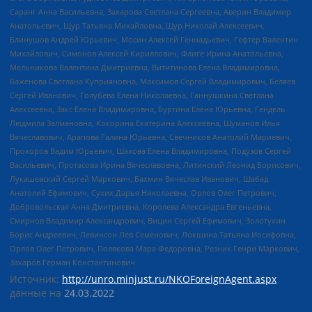
Саранг Анна Васильевна, Захарова Светлана Сергеевна, Аверин Владимир
Анатольевич, Щур Татьяна Михайловна, Щур Николай Алексеевич,
Блинушов Андрей Юрьевич, Мосин Алексей Геннадьевич, Гефтер Валентин
Михайлович, Симонов Алексей Кириллович, Флиге Ирина Анатольевна,
Мельникова Валентина Дмитриевна, Вититинова Елена Владимировна,
Баженова Светлана Куприяновна, Максимов Сергей Владимирович, Беляев
Сергей Иванович, Голубева Елена Николаевна, Ганнушкина Светлана
Алексеевна, Закс Елена Владимировна, Буртина Елена Юрьевна, Гендель
Людмила Залмановна, Кокорина Екатерина Алексеевна, Шуманов Илья
Вячеславович, Арапова Галина Юрьевна, Свечников Анатолий Мариевич,
Прохоров Вадим Юрьевич, Шахова Елена Владимировна, Подузов Сергей
Васильевич, Протасова Ирина Вячеславовна, Литинский Леонид Борисович,
Лукашевский Сергей Маркович, Бахмин Вячеслав Иванович, Шабад
Анатолий Ефимович, Сухих Дарья Николаевна, Орлов Олег Петрович,
Добровольская Анна Дмитриевна, Королева Александра Евгеньевна,
Смирнов Владимир Александрович, Вицин Сергей Ефимович, Золотухин
Борис Андреевич, Левинсон Лев Семенович, Локшина Татьяна Иосифовна,
Орлов Олег Петрович, Полякова Мара Федоровна, Резник Генри Маркович,
Захаров Герман Константинович
Источник:
http://unro.minjust.ru/NKOForeignAgent.aspx
данные на
24.03.2022