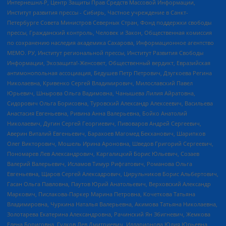
Интернешнл-Р, Центр Защиты Прав Средств Массовой Информации,
Институт развития прессы - Сибирь, Частное учреждение в Санкт-
Петербурге Совета Министров Северных Стран, Фонд поддержки свободы
прессы, Гражданский контроль, Человек и Закон, Общественная комиссия
по сохранению наследия академика Сахарова, Информационное агентство
МЕМО. РУ, Институт региональной прессы, Институт Развития Свободы
Информации, Экозащита!-Женсовет, Общественный вердикт, Евразийская
антимонопольная ассоциация, Бедушев Петр Петрович, Дзугкоева Регина
Николаевна, Кривенко Сергей Владимирович, Милославский Павел
Юрьевич, Шнырова Ольга Вадимовна, Чанышева Лилия Айратовна,
Сидорович Ольга Борисовна, Туровский Александр Алексеевич, Васильева
Анастасия Евгеньевна, Ривина Анна Валерьевна, Бойко Анатолий
Николаевич, Дугин Сергей Георгиевич, Пивоваров Андрей Сергеевич,
Аверин Виталий Евгеньевич, Барахоев Магомед Бекханович, Шарипков
Олег Викторович, Мошель Ирина Ароновна, Шведов Григорий Сергеевич,
Пономарев Лев Александрович, Каргалицкий Борис Юльевич, Созаев
Валерий Валерьевич, Исламов Тимур Рифгатович, Романова Ольга
Евгеньевна, Щаров Сергей Алексадрович, Цирульников Борис Альбертович,
Гасан Ольга Павловна, Паутов Юрий Анатольевич, Верховский Александр
Маркович, Пислакова-Паркер Марина Петровна, Кочеткова Татьяна
Владимировна, Чуркина Наталья Валерьевна, Акимова Татьяна Николаевна,
Золотарева Екатерина Александровна, Рачинский Ян Збигневич, Жемкова
Елена Борисовна, Гудков Лев Дмитриевич, Илларионова Юлия Юрьевна,