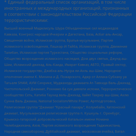
* Единый федеральный список организаций, в том числе
иностранных и международных организаций, признанных
в соответствии с законодательством Российской Федерации
террористическими:
Высший военный Маджлисуль Шура Объединенных сил моджахедов
Кавказа, Конгресс народов Ичкерии и Дагестана, База, Асбат аль-Ансар,
Священная война, Исламская группа, Братья-мусульмане, Партия
исламского освобождения, Лашкар-И-Тайба, Исламская группа, Движение
Талибан, Исламская партия Туркестана, Общество социальных реформ,
Общество возрождения исламского наследия, Дом двух святых, Джунд аш-
Шам, Исламский джихад, Аль-Каида, Имарат Кавказ, АБТО, Правый сектор,
Исламское государство, Джабха аль-Нусра ли-Ахль аш-Шам, Народное
ополчение имени К. Минина и Д. Пожарского, Аджр от Аллаха Субхану уа
Тагьаля SHAM, АУМ Синрике, Муджахеды джамаата Ат-Тавхида Валь-Джихад,
Чистопольский Джамаат, Рохнамо ба суи давлати исломи, Террористическое
сообщество Сеть, Катиба Таухид валь-Джихад, Хайят Тахрир аш-Шам, Ахлю
Сунна Валь Джамаа, National Socialism/White Power, Артподготовка,
Религиозная группа “Джамаат “Красный пахарь”, Колумбайн, Хатлонский
джамаат, Мусульманская религиозная группа п. Кушкуль г. Оренбург,
Крымско-татарский добровольческий батальон имени Номана
Челебиджихана, Азов, Партия исламского возрождения Таджикистана,
Народная самооборона, Дуббайский джамаат, московская ячейка, Батал-