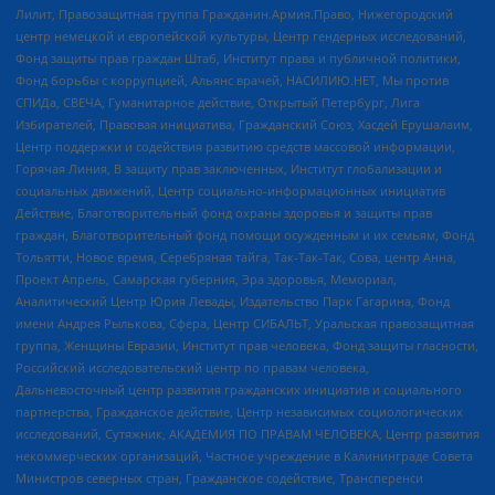
Лилит, Правозащитная группа Гражданин.Армия.Право, Нижегородский
центр немецкой и европейской культуры, Центр гендерных исследований,
Фонд защиты прав граждан Штаб, Институт права и публичной политики,
Фонд борьбы с коррупцией, Альянс врачей, НАСИЛИЮ.НЕТ, Мы против
СПИДа, СВЕЧА, Гуманитарное действие, Открытый Петербург, Лига
Избирателей, Правовая инициатива, Гражданский Союз, Хасдей Ерушалаим,
Центр поддержки и содействия развитию средств массовой информации,
Горячая Линия, В защиту прав заключенных, Институт глобализации и
социальных движений, Центр социально-информационных инициатив
Действие, Благотворительный фонд охраны здоровья и защиты прав
граждан, Благотворительный фонд помощи осужденным и их семьям, Фонд
Тольятти, Новое время, Серебряная тайга, Так-Так-Так, Сова, центр Анна,
Проект Апрель, Самарская губерния, Эра здоровья, Мемориал,
Аналитический Центр Юрия Левады, Издательство Парк Гагарина, Фонд
имени Андрея Рылькова, Сфера, Центр СИБАЛЬТ, Уральская правозащитная
группа, Женщины Евразии, Институт прав человека, Фонд защиты гласности,
Российский исследовательский центр по правам человека,
Дальневосточный центр развития гражданских инициатив и социального
партнерства, Гражданское действие, Центр независимых социологических
исследований, Сутяжник, АКАДЕМИЯ ПО ПРАВАМ ЧЕЛОВЕКА, Центр развития
некоммерческих организаций, Частное учреждение в Калининграде Совета
Министров северных стран, Гражданское содействие, Трансперенси