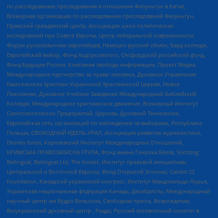
по расследованию преследования в отношении Фалуньгун в Китае,
Всемирная организация по расследованию преследований Фалуньгун,
Пражский гражданский центр, Ассоциация школ политических
исследований при Совете Европы, Центр либеральной современности,
Форум русскоязычных европейцев, Немецко-русский обмен, Бард колледж,
Европейский выбор, Фонд Ходорковского, Оксфордский российский фонд,
Фонд Будущее России, Компания свободы информации, Проект Медиа,
Международное партнерство за права человека, Духовное Управление
Евангельских Христиан Украинской Христианской Церкви, Новое
Поколение, Духовное Учебное Заведение Международный Библейский
Колледж, Международное христианское движение, Всемирный Институт
Саентологических Предприятий, Церковь Духовной Технологии,
Европейская сеть организаций по наблюдению за выборами, Республика
Польша, СВОБОДНЫЙ ИДЕЛЬ-УРАЛ, Ассоциация развития журналистики,
IStories fonds, Королевский Институт Международных Отношений,
КРИМСЬКА ПРАВОЗАХИСНА ГРУПА, Фонд имени Генриха Бёлля, Stichting
Bellingcat, Bellingcat Ltd, The Insider, Институт правовой инициативы
Центральной и Восточной Европы, Фонд Открытой Эстонии, Calvert 22
Foundation, Канадский украинский конгресс, Институт Макдональда-Лорье,
Украинская национальная федерация Канады, Декабристы, Международный
научный центр им Вудро Вильсона, Свободная пресса, Возрождение,
Всеукраинский духовный центр , Риддл, Русский антивоенный комитет в