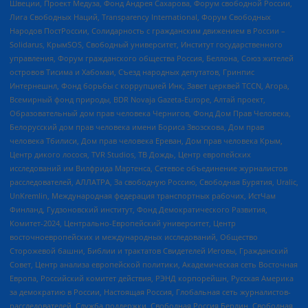
Швеции, Проект Медуза, Фонд Андрея Сахарова, Форум свободной России,
Лига Свободных Наций, Transparеncy International, Форум Свободных
Народов ПостРоссии, Солидарность с гражданским движением в России –
Solidarus, КрымSOS, Свободный университет, Институт государственного
управления, Форум гражданского общества Россия, Беллона, Союз жителей
островов Тисима и Хабомаи, Съезд народных депутатов, Гринпис
Интернешнл, Фонд борьбы с коррупцией Инк, Завет церквей TCCN, Агора,
Всемирный фонд природы, BDR Novaja Gazeta-Europe, Алтай проект,
Образовательный дом прав человека Чернигов, Фонд Дом Прав Человека,
Белорусский дом прав человека имени Бориса Звозскова, Дом прав
человека Тбилиси, Дом прав человека Ереван, Дом прав человека Крым,
Центр дикого лосося, TVR Studios, ТВ Дождь, Центр европейских
исследований им Вилфрида Мартенса, Сетевое объединение журналистов
расследователей, АЛЛАТРА, За свободную Россию, Свободная Бурятия, Uralic,
UnKremlin, Международная федерация транспортных рабочих, ИстЧам
Финланд, Гудзоновский институт, Фонд Демократического Развития,
Комитет-2024, Центрально-Европейский университет, Центр
восточноевропейских и международных исследований, Общество
Сторожевой башни, Библии и трактатов Свидетелей Иеговы, Гражданский
Совет, Центр анализа европейской политики, Академическая сеть Восточная
Европа, Российский комитет действия, РЭНД корпорейшн, Русская Америка
за демократию в России, Настоящая Россия, Глобальная сеть журналистов-
расследователей, Служба поддержки, Свободная Россия Берлин, Свободная