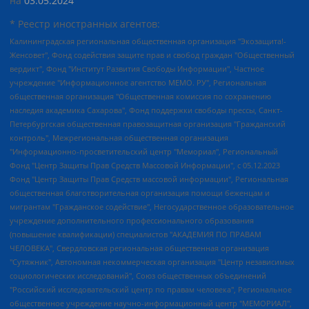
на
03.05.2024
* Реестр иностранных агентов:
Калининградская региональная общественная организация "Экозащита!-Женсовет", Фонд содействия защите прав и свобод граждан "Общественный вердикт", Фонд "Институт Развития Свободы Информации", Частное учреждение "Информационное агентство МЕМО. РУ", Региональная общественная организация "Общественная комиссия по сохранению наследия академика Сахарова", Фонд поддержки свободы прессы, Санкт-Петербургская общественная правозащитная организация "Гражданский контроль", Межрегиональная общественная организация "Информационно-просветительский центр "Мемориал", Региональный Фонд "Центр Защиты Прав Средств Массовой Информации", с 05.12.2023 Фонд "Центр Защиты Прав Средств массовой информации", Региональная общественная благотворительная организация помощи беженцам и мигрантам "Гражданское содействие", Негосударственное образовательное учреждение дополнительного профессионального образования (повышение квалификации) специалистов "АКАДЕМИЯ ПО ПРАВАМ ЧЕЛОВЕКА", Свердловская региональная общественная организация "Сутяжник", Автономная некоммерческая организация "Центр независимых социологических исследований", Союз общественных объединений "Российский исследовательский центр по правам человека", Региональное общественное учреждение научно-информационный центр "МЕМОРИАЛ", Некоммерческая организация "Фонд защиты гласности", Автономная некоммерческая организация "Институт прав человека", Городская общественная организация "Екатеринбургское общество "МЕМОРИАЛ", Городская общественная организация "Рязанское историко-просветительское и правозащитное общество "Мемориал" (Рязанский Мемориал), Челябинский региональный орган общественной самодеятельности – женское общественное объединение "Женщины Евразии", Челябинский региональный орган общественной самодеятельности "Уральская правозащитная группа", Фонд содействия защите здоровья и социальной справедливости имени Андрея Рылькова, Автономная Некоммерческая Организация "Аналитический Центр Юрия Левады", Автономная некоммерческая организация социальной поддержки населения "Проект Апрель", Региональная общественная организация помощи женщинам и детям, находящимся в кризисной ситуации "Информационно-методический центр "Анна", Фонд содействия развитию массовых коммуникаций и правовому просвещению "Так-так-Так", Фонд содействия устойчивому развитию "Серебряная тайга", Свердловский региональный общественный фонд социальных проектов "Новое время", "Idel.Реалии", Кавказ.Реалии, Крым.Реалии, Телеканал Настоящее Время, Татаро-башкирская служба Радио Свобода (Azatliq Radiosi), Радио Свободная Европа/Радио Свобода (PCE/PC), "Сибирь.Реалии", "Фактограф", Благотворительный фонд помощи осужденным и их семьям, Автономная некоммерческая организация "Институт глобализации и социальных движений", Фонд "В защиту прав заключенных", Частное учреждение "Центр поддержки и содействия развитию средств массовой информации", Пензенский региональный общественный благотворительный фонд "Гражданский союз", "Север.Реалии", Некоммерческая организация Фонд "Правовая инициатива", Общество с ограниченной ответственностью "Радио Свободная Европа/Радио Свобода", Чешское информационное агентство "MEDIUM-ORIENT", Красноярская региональная общественная организация "Мы против СПИДа", Камалягин Денис Николаевич, Маркелов Сергей Евгеньевич, Пономарев Лев Александрович, Савицкая Людмила Алексеевна, Автономная некоммерческая организация "Центр по работе с проблемой насилия "НАСИЛИЮ.НЕТ", Межрегиональный профессиональный союз работников здравоохранения "Альянс врачей", Юридическое лицо, зарегистрированное в Латвийской Республике, SIA "Medusa Project" (регистрационный номер 40103797863, дата регистрации 10.06.2014), Некоммерческая организация "Фонд по борьбе с коррупцией", Автономная некоммерческая организация "Институт права и публичной политики", Баданин Роман Сергеевич, Гликин Максим Александрович, Железнова Мария Михайловна, Лукьянова Юлия Сергеевна, Маетная Елизавета Витальевна, Маняхин Петр Борисович, Чуракова Ольга Владимировна, Ярош Юлия Петровна, Юридическое лицо "The Insider SIA", зарегистрированное в Риге, Латвийская Республика (дата регистрации 26.06.2015), являющееся администратором доменного имени интернет-издания "The Insider SIA", https://theins.ru, Постернак Алексей Евгеньевич, Рубин Михаил Аркадьевич, Анин Роман Александрович, Юридическое лицо Istories fonds, зарегистрированное в Латвийской Республике (регистрационный номер 50008295751, дата регистрации 24.02.2020), Великовский Дмитрий Александрович, Долинина Ирина Николаевна, Мароховская Алеся Алексеевна, Шлейнов Роман Юрьевич, Шмагун Олеся Валентиновна, Общество с ограниченной ответственностью "Альтаир 2021", Общество с ограниченной ответственностью "Вега 2021", Общество с ограниченной ответственностью "Главный редактор 2021", Общество с ограниченной ответственностью "Ромашки монолит", Важенков Артем Валерьевич, Ивановская областная общественная организация "Центр гендерных исследований", Гурман Юрий Альбертович, Медиапроект "ОВД-Инфо", Егоров Владимир Владимирович, Жилинский Владимир Александрович, Общество с ограниченной ответственностью "ЗП", Иванова София Юрьевна, Карезина Инна Павловна, Кильтау Екатерина Викторовна, Петров Алексей Викторович, Пискунов Сергей Евгеньевич, Смирнов Сергей Сергеевич, Тихонов Михаил Сергеевич, Общество с ограниченной ответственностью "ЖУРНАЛИСТ-ИНОСТРАННЫЙ АГЕНТ", Арапова Галина Юрьевна, Вольтская Татьяна Анатольевна, Американская компания "Mason G.E.S. Anonymous Foundation" (США), являющаяся владельцем интернет-издания https://mnews.world/, Компания "Stichting Bellingcat", зарегистрированная в Нидерландах (дата регистрации 11.07.2018), Захаров Андрей Вячеславович, Клепиковская Екатерина Дмитриевна, Общество с ограниченной ответственностью "МЕМО", Перл Роман Александрович, Симонов Евгений Алексеевич, Соловьева Елена Анатольевна, Сотников Даниил Владимирович, Сурначева Елизавета Дмитриевна, Автономная некоммерческая организация по защите прав человека и информированию населения "Якутия – Наше Мнение", Общество с ограниченной ответственностью "Москоу диджитал медиа", с 26.01.2023 Общество с ограниченной ответственностью "Чайка Белые сады", Ветошкина Валерия Валерьевна, Заговора Максим Александрович, Межрегиональное общественное движение "Российская ЛГБТ - сеть", Оленичев Максим Владимирович, Павлов Иван Юрьевич, Скворцова Елена Сергеевна, Общество с ограниченной ответственностью "Как бы инагент", Кочетков Игорь Викторович, Общество с ограниченной ответственностью "Честные выборы", Еланчик Олег Александрович, Общество с ограниченной ответственностью "Нобелевский призыв", Гималова Регина Эмилевна, Григорьев Андрей Валерьевич, Григорьева Алина Александровна, Ассоциация по содействию защите прав призывников, альтернативнослужащих и военнослужащих "Правозащитная группа "Гражданин.Армия.Право", Хисамова Регина Фаритовна, Автономная некоммерческая организация по реализации социально-правовых программ "Лилит", Дальневосточное общественное движение "Маяк", Санкт-Петербургская ЛГБТ-инициативная группа "Выход", Инициативная группа ЛГБТ+ "Реверс", Алексеев Андрей Викторович, Бекбулатова Таисия Львовна, Беляев Иван Михайлович, Владыкина Елена Сергеевна, Гельман Марат Александрович, Никульшина Вероника Юрьевна, Толоконникова Надежда Андреевна, Шендерович Виктор Анатольевич, Общество с ограниченной ответственностью "Данное сообщение", Общество с ограниченной ответственностью Издательский дом "Новая глава", Айнбиндер Александра Александровна, Московский комьюнити-центр для ЛГБТ+инициатив, Благотворительный фонд развития филантропии, Deutsche Welle (Германия, Kurt-Schumacher-Strasse 3, 53113 Bonn), Борзунова Мария Михайловна, Воробьев Виктор Викторович, Голубева Анна Львовна, Константинова Алла Михайловна, Малкова Ирина Владимировна, Мурадов Мурад Абдулгалимович, Осетинская Елизавета Николаевна, Понасенков Евгений Николаевич, Ганапольский Матвей Юрьевич, Киселев Евгений Алексеевич, Борухович Ирина Григорьевна, Дремин Иван Тимофеевич, Дубровский Дмитрий Викторович, Красноярская региональная общественная организация поддержки и развития альтернативных образовательных технологий и межкультурных коммуникаций "ИНТЕРРА", Маяковская Екатерина Алексеевна, Фейгин Марк Захарович, Филимонов Андрей Викторович, Дзугкоева Регина Николаевна, Доброхотов Роман Александрович, Дудь Юрий Александрович, Елкин Сергей Владимирович, Кругликов Кирилл Игоревич, Сабунаева Мария Леонидовна, Семенов Алексей Владимирович, Шаинян Карен Багратович, Шульман Екатерина Михайловна, Асафьев Артур Валерьевич, Вахштайн Виктор Семенович, Венедиктов Алексей Алексеевич, Лушникова Екатерина Евгеньевна, Волков Леонид Михайлович, Невзоров Александр Глебович, Пархоменко Сергей Борисович, Сироткин Ярослав Николаевич, Кара-Мурза Владимир Владимирович, Баранова Наталья Владимировна, Гозман Леонид Яковлевич, Кагарлицкий Борис Юльевич, Климарев Михаил Валерьевич, Милов Владимир Станиславович, Автономная некоммерческая организация Краснодарский центр современного искусства "Типография", Моргенштерн Алишер Тагирович, Соболь Любовь Эдуардовна, Общество с ограниченной ответственностью "ЛИЗА НОРМ", Каспаров Гарри Кимович, Ходорковский Михаил Борисович, Общество с ограниченной ответственностью "Апрельские тезисы", Данилович Ирина Брониславовна, Кашин Олег Владимирович, Петров Николай Владимирович, Пивоваров Алексей Владимирович, Соколов Михаил Владимирович, Цветкова Юлия Владимировна, Чичваркин Евгений Александрович, Комитет против пыток/Команда против пыток, Общество с ограниченной ответственностью "Первый научный", Общество с ограниченной ответственностью "Вертолет и ко", Белоцерковская Вероника Борисовна, Кац Максим Евгеньевич, Лазарева Татьяна Юрьевна, Шаведдинов Руслан Табризович, Яшин Илья Валерьевич, Общество с ограниченной ответственностью "Иноагент ААВ", Алешковский Дмитрий Петрович, Альбац Евгения Марковна, Быков Дмитрий Львович, Галямина Юлия Евгеньевна, Лойко Сергей Леонидович, Мартынов Кирилл Константинович, Медведев Сергей Александрович, Крашенинников Федор Геннадиевич, Гордеева Катерина Вл