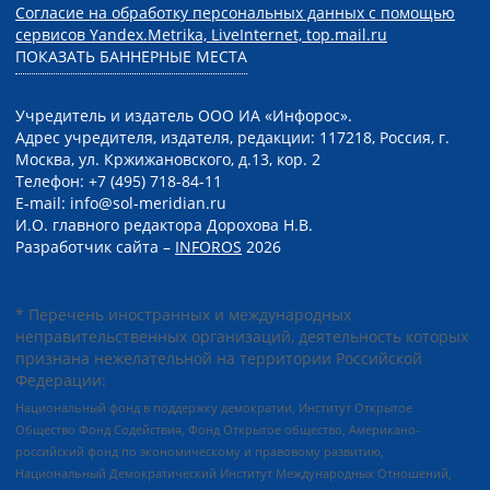
Согласие на обработку персональных данных с помощью
сервисов Yandex.Metrika, LiveInternet, top.mail.ru
ПОКАЗАТЬ БАННЕРНЫЕ МЕСТА
Учредитель и издатель ООО ИА «Инфорос».
Адрес учредителя, издателя, редакции: 117218, Россия, г.
Москва, ул. Кржижановского, д.13, кор. 2
Телефон: +7 (495) 718-84-11
E-mail: info@sol-meridian.ru
И.О. главного редактора Дорохова Н.В.
Разработчик сайта –
INFOROS
2026
* Перечень иностранных и международных
неправительственных организаций, деятельность которых
признана нежелательной на территории Российской
Федерации:
Национальный фонд в поддержку демократии, Институт Открытое
Общество Фонд Содействия, Фонд Открытое общество, Американо-
российский фонд по экономическому и правовому развитию,
Национальный Демократический Институт Международных Отношений,