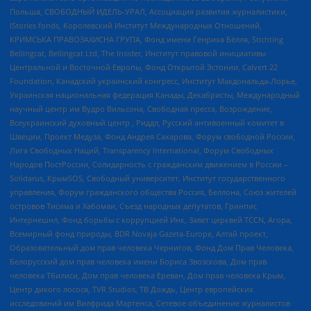
Польша, СВОБОДНЫЙ ИДЕЛЬ-УРАЛ, Ассоциация развития журналистики,
IStories fonds, Королевский Институт Международных Отношений,
КРИМСЬКА ПРАВОЗАХИСНА ГРУПА, Фонд имени Генриха Бёлля, Stichting
Bellingcat, Bellingcat Ltd, The Insider, Институт правовой инициативы
Центральной и Восточной Европы, Фонд Открытой Эстонии, Calvert 22
Foundation, Канадский украинский конгресс, Институт Макдональда-Лорье,
Украинская национальная федерация Канады, Декабристы, Международный
научный центр им Вудро Вильсона, Свободная пресса, Возрождение,
Всеукраинский духовный центр , Риддл, Русский антивоенный комитет в
Швеции, Проект Медуза, Фонд Андрея Сахарова, Форум свободной России,
Лига Свободных Наций, Transparеncy International, Форум Свободных
Народов ПостРоссии, Солидарность с гражданским движением в России –
Solidarus, КрымSOS, Свободный университет, Институт государственного
управления, Форум гражданского общества Россия, Беллона, Союз жителей
островов Тисима и Хабомаи, Съезд народных депутатов, Гринпис
Интернешнл, Фонд борьбы с коррупцией Инк, Завет церквей TCCN, Агора,
Всемирный фонд природы, BDR Novaja Gazeta-Europe, Алтай проект,
Образовательный дом прав человека Чернигов, Фонд Дом Прав Человека,
Белорусский дом прав человека имени Бориса Звозскова, Дом прав
человека Тбилиси, Дом прав человека Ереван, Дом прав человека Крым,
Центр дикого лосося, TVR Studios, ТВ Дождь, Центр европейских
исследований им Вилфрида Мартенса, Сетевое объединение журналистов