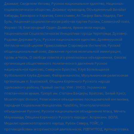
Джамаат, Свидетели Иеговы, Русское национальное единство, Национал-
социалистическое общество, Джамаат мувахидов, Объединенный Вилайат
Кабарды, Балкарии и Карачая, Союз славян, Ат-Такфир Валь-Хиджра, Пит
Буль, Национал-социалистическая рабочая партия России, Славянский союз,
Формат-18, Благородный Орден Дьявола, Армия воли народа,
Национальная Социалистическая Инициатива города Череповца, Духовно-
Родовая Держава Русь, Русское национальное единство, Древнерусской
Инглистической церкви Православных Староверов-Инглингов, Русский
общенациональный союз, Движение против нелегальной иммиграции,
Кровь и Честь, О свободе совести и о религиозных объединениях, Омская
организация общественного политического движения Русское
национальное единство, Северное Братство, Клуб Болельщиков
Футбольного Клуба Динамо, Файзрахманисты, Мусульманская религиозная
организация п. Боровский, Община Коренного Русского народа
Щелковского района, Правый сектор, УНА - УНСО, Украинская
повстанческая армия, Тризуб им. Степана Бандеры, Братство, Белый Крест,
Misanthropic division, Религиозное объединение последователей инглиизма,
Народная Социальная Инициатива, TulaSkins, Этнополитическое
объединение Русские, Русское национальное объединение Атака, Мечеть
Мирмамеда, Община Коренного Русского народа г. Астрахани, ВОЛЯ,
Меджлис крымскотатарского народа, Рубеж Севера, ТОЙС, О
противодействии экстремистской деятельности, РЕВТАТПОД, Артподготовка,