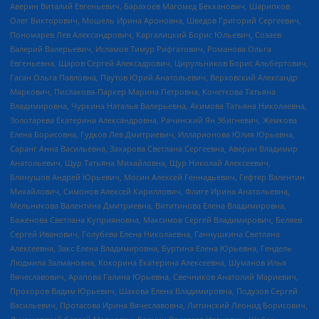
Аверин Виталий Евгеньевич, Барахоев Магомед Бекханович, Шарипков
Олег Викторович, Мошель Ирина Ароновна, Шведов Григорий Сергеевич,
Пономарев Лев Александрович, Каргалицкий Борис Юльевич, Созаев
Валерий Валерьевич, Исламов Тимур Рифгатович, Романова Ольга
Евгеньевна, Щаров Сергей Алексадрович, Цирульников Борис Альбертович,
Гасан Ольга Павловна, Паутов Юрий Анатольевич, Верховский Александр
Маркович, Пислакова-Паркер Марина Петровна, Кочеткова Татьяна
Владимировна, Чуркина Наталья Валерьевна, Акимова Татьяна Николаевна,
Золотарева Екатерина Александровна, Рачинский Ян Збигневич, Жемкова
Елена Борисовна, Гудков Лев Дмитриевич, Илларионова Юлия Юрьевна,
Саранг Анна Васильевна, Захарова Светлана Сергеевна, Аверин Владимир
Анатольевич, Щур Татьяна Михайловна, Щур Николай Алексеевич,
Блинушов Андрей Юрьевич, Мосин Алексей Геннадьевич, Гефтер Валентин
Михайлович, Симонов Алексей Кириллович, Флиге Ирина Анатольевна,
Мельникова Валентина Дмитриевна, Вититинова Елена Владимировна,
Баженова Светлана Куприяновна, Максимов Сергей Владимирович, Беляев
Сергей Иванович, Голубева Елена Николаевна, Ганнушкина Светлана
Алексеевна, Закс Елена Владимировна, Буртина Елена Юрьевна, Гендель
Людмила Залмановна, Кокорина Екатерина Алексеевна, Шуманов Илья
Вячеславович, Арапова Галина Юрьевна, Свечников Анатолий Мариевич,
Прохоров Вадим Юрьевич, Шахова Елена Владимировна, Подузов Сергей
Васильевич, Протасова Ирина Вячеславовна, Литинский Леонид Борисович,