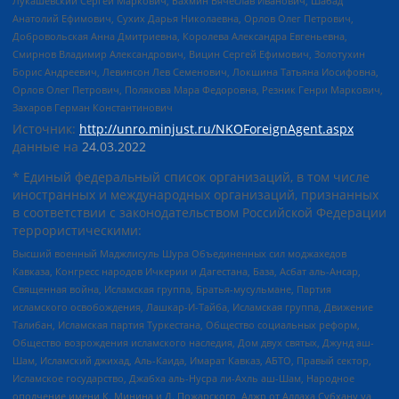
Лукашевский Сергей Маркович, Бахмин Вячеслав Иванович, Шабад
Анатолий Ефимович, Сухих Дарья Николаевна, Орлов Олег Петрович,
Добровольская Анна Дмитриевна, Королева Александра Евгеньевна,
Смирнов Владимир Александрович, Вицин Сергей Ефимович, Золотухин
Борис Андреевич, Левинсон Лев Семенович, Локшина Татьяна Иосифовна,
Орлов Олег Петрович, Полякова Мара Федоровна, Резник Генри Маркович,
Захаров Герман Константинович
Источник:
http://unro.minjust.ru/NKOForeignAgent.aspx
данные на
24.03.2022
* Единый федеральный список организаций, в том числе
иностранных и международных организаций, признанных
в соответствии с законодательством Российской Федерации
террористическими:
Высший военный Маджлисуль Шура Объединенных сил моджахедов
Кавказа, Конгресс народов Ичкерии и Дагестана, База, Асбат аль-Ансар,
Священная война, Исламская группа, Братья-мусульмане, Партия
исламского освобождения, Лашкар-И-Тайба, Исламская группа, Движение
Талибан, Исламская партия Туркестана, Общество социальных реформ,
Общество возрождения исламского наследия, Дом двух святых, Джунд аш-
Шам, Исламский джихад, Аль-Каида, Имарат Кавказ, АБТО, Правый сектор,
Исламское государство, Джабха аль-Нусра ли-Ахль аш-Шам, Народное
ополчение имени К. Минина и Д. Пожарского, Аджр от Аллаха Субхану уа