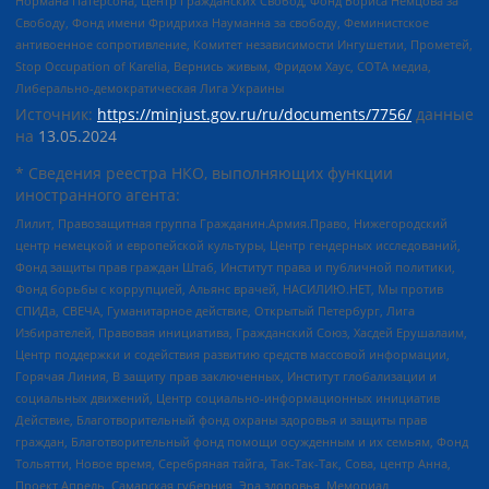
Нормана Патерсона, Центр Гражданских Свобод, Фонд Бориса Немцова за
Свободу, Фонд имени Фридриха Науманна за свободу, Феминистское
антивоенное сопротивление, Комитет независимости Ингушетии, Прометей,
Stop Occupation of Karelia, Вернись живым, Фридом Хаус, СОТА медиа,
Либерально-демократическая Лига Украины
Источник:
https://minjust.gov.ru/ru/documents/7756/
данные
на
13.05.2024
* Сведения реестра НКО, выполняющих функции
иностранного агента:
Лилит, Правозащитная группа Гражданин.Армия.Право, Нижегородский
центр немецкой и европейской культуры, Центр гендерных исследований,
Фонд защиты прав граждан Штаб, Институт права и публичной политики,
Фонд борьбы с коррупцией, Альянс врачей, НАСИЛИЮ.НЕТ, Мы против
СПИДа, СВЕЧА, Гуманитарное действие, Открытый Петербург, Лига
Избирателей, Правовая инициатива, Гражданский Союз, Хасдей Ерушалаим,
Центр поддержки и содействия развитию средств массовой информации,
Горячая Линия, В защиту прав заключенных, Институт глобализации и
социальных движений, Центр социально-информационных инициатив
Действие, Благотворительный фонд охраны здоровья и защиты прав
граждан, Благотворительный фонд помощи осужденным и их семьям, Фонд
Тольятти, Новое время, Серебряная тайга, Так-Так-Так, Сова, центр Анна,
Проект Апрель, Самарская губерния, Эра здоровья, Мемориал,