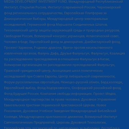
MEDIA DEVELOPMENT INVESTMENT FUND, Международный Республиканский
Институт, Открытая Россия, Институт современной России, Черноморский
фонд регионального сотрудничества, Европейская Платформа за
Демократические Выборы, Международный центр электоральных
исследований, Германский фонд Маршалла Соединенных Штатов,
Тихоокеанский центр защиты окружающей среды и природных ресурсов,
Свободная Россия, Всемирный конгресс украинцев, Атлантический совет,
Человек в беде, Европейский фонд за демократию, Джеймстаунский фонд,
Прожект Хармони, Родники дракона, Врачи против насильственного
извлечения органов, Фалунь Дафа, Друзья Фалуньгун, Фалуньгун, Коалиция
по расследованию преследования в отношении Фалуньгун в Китае,
Всемирная организация по расследованию преследований Фалуньгун,
Пражский гражданский центр, Ассоциация школ политических
исследований при Совете Европы, Центр либеральной современности,
Форум русскоязычных европейцев, Немецко-русский обмен, Бард колледж,
Европейский выбор, Фонд Ходорковского, Оксфордский российский фонд,
Фонд Будущее России, Компания свободы информации, Проект Медиа,
Международное партнерство за права человека, Духовное Управление
Евангельских Христиан Украинской Христианской Церкви, Новое
Поколение, Духовное Учебное Заведение Международный Библейский
Колледж, Международное христианское движение, Всемирный Институт
Саентологических Предприятий, Церковь Духовной Технологии,
Европейская сеть организаций по наблюдению за выборами, Республика