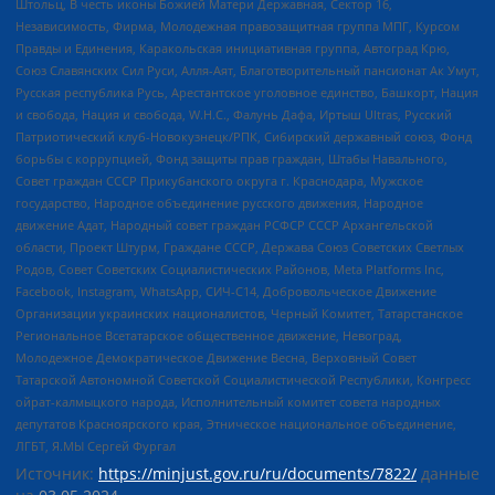
Штольц, В честь иконы Божией Матери Державная, Сектор 16,
Независимость, Фирма, Молодежная правозащитная группа МПГ, Курсом
Правды и Единения, Каракольская инициативная группа, Автоград Крю,
Союз Славянских Сил Руси, Алля-Аят, Благотворительный пансионат Ак Умут,
Русская республика Русь, Арестантское уголовное единство, Башкорт, Нация
и свобода, Нация и свобода, W.H.С., Фалунь Дафа, Иртыш Ultras, Русский
Патриотический клуб-Новокузнецк/РПК, Сибирский державный союз, Фонд
борьбы с коррупцией, Фонд защиты прав граждан, Штабы Навального,
Совет граждан СССР Прикубанского округа г. Краснодара, Мужское
государство, Народное объединение русского движения, Народное
движение Адат, Народный совет граждан РСФСР СССР Архангельской
области, Проект Штурм, Граждане СССР, Держава Союз Советских Светлых
Родов, Совет Советских Социалистических Районов, Meta Platforms Inc,
Facebook, Instagram, WhatsApp, СИЧ-С14, Добровольческое Движение
Организации украинских националистов, Черный Комитет, Татарстанское
Региональное Всетатарское общественное движение, Невоград,
Молодежное Демократическое Движение Весна, Верховный Совет
Татарской Автономной Советской Социалистической Республики, Конгресс
ойрат-калмыцкого народа, Исполнительный комитет совета народных
депутатов Красноярского края, Этническое национальное объединение,
ЛГБТ, Я.МЫ Сергей Фургал
Источник:
https://minjust.gov.ru/ru/documents/7822/
данные