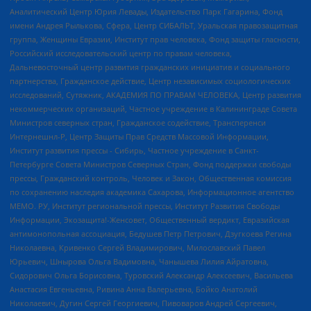
Аналитический Центр Юрия Левады, Издательство Парк Гагарина, Фонд
имени Андрея Рылькова, Сфера, Центр СИБАЛЬТ, Уральская правозащитная
группа, Женщины Евразии, Институт прав человека, Фонд защиты гласности,
Российский исследовательский центр по правам человека,
Дальневосточный центр развития гражданских инициатив и социального
партнерства, Гражданское действие, Центр независимых социологических
исследований, Сутяжник, АКАДЕМИЯ ПО ПРАВАМ ЧЕЛОВЕКА, Центр развития
некоммерческих организаций, Частное учреждение в Калининграде Совета
Министров северных стран, Гражданское содействие, Трансперенси
Интернешнл-Р, Центр Защиты Прав Средств Массовой Информации,
Институт развития прессы - Сибирь, Частное учреждение в Санкт-
Петербурге Совета Министров Северных Стран, Фонд поддержки свободы
прессы, Гражданский контроль, Человек и Закон, Общественная комиссия
по сохранению наследия академика Сахарова, Информационное агентство
МЕМО. РУ, Институт региональной прессы, Институт Развития Свободы
Информации, Экозащита!-Женсовет, Общественный вердикт, Евразийская
антимонопольная ассоциация, Бедушев Петр Петрович, Дзугкоева Регина
Николаевна, Кривенко Сергей Владимирович, Милославский Павел
Юрьевич, Шнырова Ольга Вадимовна, Чанышева Лилия Айратовна,
Сидорович Ольга Борисовна, Туровский Александр Алексеевич, Васильева
Анастасия Евгеньевна, Ривина Анна Валерьевна, Бойко Анатолий
Николаевич, Дугин Сергей Георгиевич, Пивоваров Андрей Сергеевич,