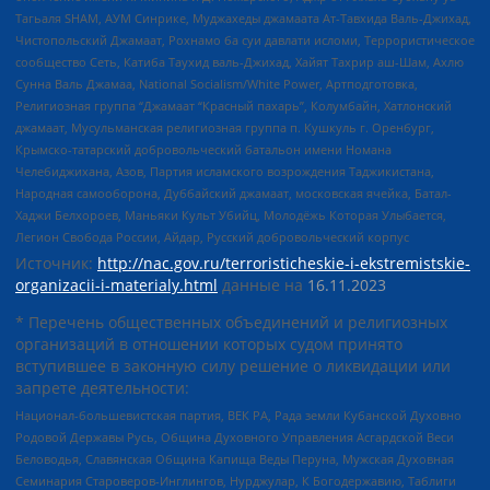
Тагьаля SHAM, АУМ Синрике, Муджахеды джамаата Ат-Тавхида Валь-Джихад,
Чистопольский Джамаат, Рохнамо ба суи давлати исломи, Террористическое
сообщество Сеть, Катиба Таухид валь-Джихад, Хайят Тахрир аш-Шам, Ахлю
Сунна Валь Джамаа, National Socialism/White Power, Артподготовка,
Религиозная группа “Джамаат “Красный пахарь”, Колумбайн, Хатлонский
джамаат, Мусульманская религиозная группа п. Кушкуль г. Оренбург,
Крымско-татарский добровольческий батальон имени Номана
Челебиджихана, Азов, Партия исламского возрождения Таджикистана,
Народная самооборона, Дуббайский джамаат, московская ячейка, Батал-
Хаджи Белхороев, Маньяки Культ Убийц, Молодёжь Которая Улыбается,
Легион Свобода России, Айдар, Русский добровольческий корпус
Источник:
http://nac.gov.ru/terroristicheskie-i-ekstremistskie-
organizacii-i-materialy.html
данные на
16.11.2023
* Перечень общественных объединений и религиозных
организаций в отношении которых судом принято
вступившее в законную силу решение о ликвидации или
запрете деятельности:
Национал-большевистская партия, ВЕК РА, Рада земли Кубанской Духовно
Родовой Державы Русь, Община Духовного Управления Асгардской Веси
Беловодья, Славянская Община Капища Веды Перуна, Мужская Духовная
Семинария Староверов-Инглингов, Нурджулар, К Богодержавию, Таблиги