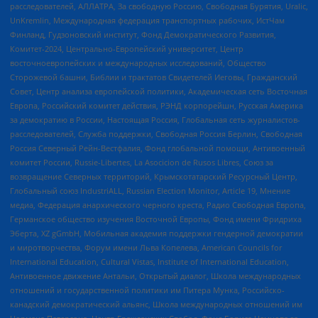
расследователей, АЛЛАТРА, За свободную Россию, Свободная Бурятия, Uralic,
UnKremlin, Международная федерация транспортных рабочих, ИстЧам
Финланд, Гудзоновский институт, Фонд Демократического Развития,
Комитет-2024, Центрально-Европейский университет, Центр
восточноевропейских и международных исследований, Общество
Сторожевой башни, Библии и трактатов Свидетелей Иеговы, Гражданский
Совет, Центр анализа европейской политики, Академическая сеть Восточная
Европа, Российский комитет действия, РЭНД корпорейшн, Русская Америка
за демократию в России, Настоящая Россия, Глобальная сеть журналистов-
расследователей, Служба поддержки, Свободная Россия Берлин, Свободная
Россия Северный Рейн-Вестфалия, Фонд глобальной помощи, Антивоенный
комитет России, Russie-Libertes, La Asocicion de Rusos Libres, Союз за
возвращение Северных территорий, Крымскотатарский Ресурсный Центр,
Глобальный союз IndustriALL, Russian Election Monitor, Article 19, Мнение
медиа, Федерация анархического черного креста, Радио Свободная Европа,
Германское общество изучения Восточной Европы, Фонд имени Фридриха
Эберта, XZ gGmbH, Мобильная академия поддержки гендерной демократии
и миротворчества, Форум имени Льва Копелева, American Councils for
International Education, Cultural Vistas, Institute of International Education,
Антивоенное движение Антальи, Открытый диалог, Школа международных
отношений и государственной политики им Питера Мунка, Российско-
канадский демократический альянс, Школа международных отношений им