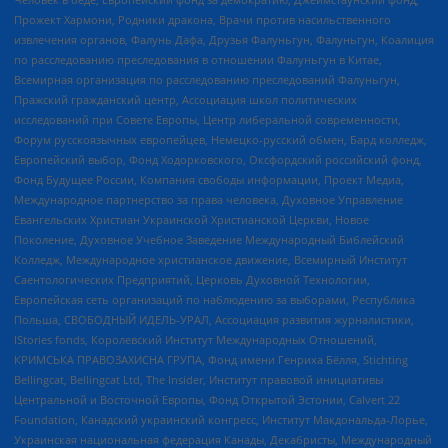
Прожект Хармони, Родники дракона, Врачи против насильственного
извлечения органов, Фалунь Дафа, Друзья Фалуньгун, Фалуньгун, Коалиция
по расследованию преследования в отношении Фалуньгун в Китае,
Всемирная организация по расследованию преследований Фалуньгун,
Пражский гражданский центр, Ассоциация школ политических
исследований при Совете Европы, Центр либеральной современности,
Форум русскоязычных европейцев, Немецко-русский обмен, Бард колледж,
Европейский выбор, Фонд Ходорковского, Оксфордский российский фонд,
Фонд Будущее России, Компания свободы информации, Проект Медиа,
Международное партнерство за права человека, Духовное Управление
Евангельских Христиан Украинской Христианской Церкви, Новое
Поколение, Духовное Учебное Заведение Международный Библейский
Колледж, Международное христианское движение, Всемирный Институт
Саентологических Предприятий, Церковь Духовной Технологии,
Европейская сеть организаций по наблюдению за выборами, Республика
Польша, СВОБОДНЫЙ ИДЕЛЬ-УРАЛ, Ассоциация развития журналистики,
IStories fonds, Королевский Институт Международных Отношений,
КРИМСЬКА ПРАВОЗАХИСНА ГРУПА, Фонд имени Генриха Бёлля, Stichting
Bellingcat, Bellingcat Ltd, The Insider, Институт правовой инициативы
Центральной и Восточной Европы, Фонд Открытой Эстонии, Calvert 22
Foundation, Канадский украинский конгресс, Институт Макдональда-Лорье,
Украинская национальная федерация Канады, Декабристы, Международный