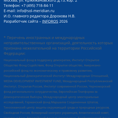
Москва, ул. Кржижановского, д.13, кор. 2
Телефон: +7 (495) 718-84-11
E-mail: info@sol-meridian.ru
И.О. главного редактора Дорохова Н.В.
Разработчик сайта –
INFOROS
2026
* Перечень иностранных и международных
неправительственных организаций, деятельность которых
признана нежелательной на территории Российской
Федерации:
Национальный фонд в поддержку демократии, Институт Открытое
Общество Фонд Содействия, Фонд Открытое общество, Американо-
российский фонд по экономическому и правовому развитию,
Национальный Демократический Институт Международных Отношений,
MEDIA DEVELOPMENT INVESTMENT FUND, Международный Республиканский
Институт, Открытая Россия, Институт современной России, Черноморский
фонд регионального сотрудничества, Европейская Платформа за
Демократические Выборы, Международный центр электоральных
исследований, Германский фонд Маршалла Соединенных Штатов,
Тихоокеанский центр защиты окружающей среды и природных ресурсов,
Свободная Россия, Всемирный конгресс украинцев, Атлантический совет,
Человек в беде, Европейский фонд за демократию, Джеймстаунский фонд,