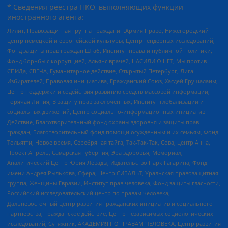
* Сведения реестра НКО, выполняющих функции
иностранного агента:
Лилит, Правозащитная группа Гражданин.Армия.Право, Нижегородский
центр немецкой и европейской культуры, Центр гендерных исследований,
Фонд защиты прав граждан Штаб, Институт права и публичной политики,
Фонд борьбы с коррупцией, Альянс врачей, НАСИЛИЮ.НЕТ, Мы против
СПИДа, СВЕЧА, Гуманитарное действие, Открытый Петербург, Лига
Избирателей, Правовая инициатива, Гражданский Союз, Хасдей Ерушалаим,
Центр поддержки и содействия развитию средств массовой информации,
Горячая Линия, В защиту прав заключенных, Институт глобализации и
социальных движений, Центр социально-информационных инициатив
Действие, Благотворительный фонд охраны здоровья и защиты прав
граждан, Благотворительный фонд помощи осужденным и их семьям, Фонд
Тольятти, Новое время, Серебряная тайга, Так-Так-Так, Сова, центр Анна,
Проект Апрель, Самарская губерния, Эра здоровья, Мемориал,
Аналитический Центр Юрия Левады, Издательство Парк Гагарина, Фонд
имени Андрея Рылькова, Сфера, Центр СИБАЛЬТ, Уральская правозащитная
группа, Женщины Евразии, Институт прав человека, Фонд защиты гласности,
Российский исследовательский центр по правам человека,
Дальневосточный центр развития гражданских инициатив и социального
партнерства, Гражданское действие, Центр независимых социологических
исследований, Сутяжник, АКАДЕМИЯ ПО ПРАВАМ ЧЕЛОВЕКА, Центр развития