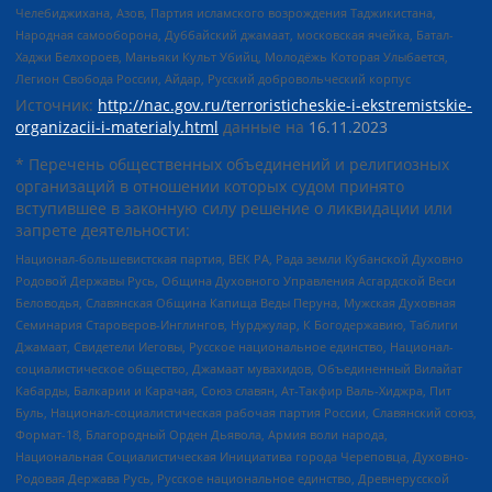
Челебиджихана, Азов, Партия исламского возрождения Таджикистана,
Народная самооборона, Дуббайский джамаат, московская ячейка, Батал-
Хаджи Белхороев, Маньяки Культ Убийц, Молодёжь Которая Улыбается,
Легион Свобода России, Айдар, Русский добровольческий корпус
Источник:
http://nac.gov.ru/terroristicheskie-i-ekstremistskie-
organizacii-i-materialy.html
данные на
16.11.2023
* Перечень общественных объединений и религиозных
организаций в отношении которых судом принято
вступившее в законную силу решение о ликвидации или
запрете деятельности:
Национал-большевистская партия, ВЕК РА, Рада земли Кубанской Духовно
Родовой Державы Русь, Община Духовного Управления Асгардской Веси
Беловодья, Славянская Община Капища Веды Перуна, Мужская Духовная
Семинария Староверов-Инглингов, Нурджулар, К Богодержавию, Таблиги
Джамаат, Свидетели Иеговы, Русское национальное единство, Национал-
социалистическое общество, Джамаат мувахидов, Объединенный Вилайат
Кабарды, Балкарии и Карачая, Союз славян, Ат-Такфир Валь-Хиджра, Пит
Буль, Национал-социалистическая рабочая партия России, Славянский союз,
Формат-18, Благородный Орден Дьявола, Армия воли народа,
Национальная Социалистическая Инициатива города Череповца, Духовно-
Родовая Держава Русь, Русское национальное единство, Древнерусской