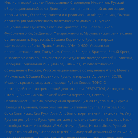
Инглистической церкви Православных Староверов-Инглингов, Русский
общенациональный союз, Движение против нелегальной иммиграции,
Кровь и Честь, О свободе совести и о религиозных объединениях, Омская
организация общественного политического движения Русское
национальное единство, Северное Братство, Клуб Болельщиков
Футбольного Клуба Динамо, Файзрахманисты, Мусульманская религиозная
организация п. Боровский, Община Коренного Русского народа
Щелковского района, Правый сектор, УНА - УНСО, Украинская
повстанческая армия, Тризуб им. Степана Бандеры, Братство, Белый Крест,
Misanthropic division, Религиозное объединение последователей инглиизма,
Народная Социальная Инициатива, TulaSkins, Этнополитическое
объединение Русские, Русское национальное объединение Атака, Мечеть
Мирмамеда, Община Коренного Русского народа г. Астрахани, ВОЛЯ,
Меджлис крымскотатарского народа, Рубеж Севера, ТОЙС, О
противодействии экстремистской деятельности, РЕВТАТПОД, Артподготовка,
Штольц, В честь иконы Божией Матери Державная, Сектор 16,
Независимость, Фирма, Молодежная правозащитная группа МПГ, Курсом
Правды и Единения, Каракольская инициативная группа, Автоград Крю,
Союз Славянских Сил Руси, Алля-Аят, Благотворительный пансионат Ак Умут,
Русская республика Русь, Арестантское уголовное единство, Башкорт, Нация
и свобода, Нация и свобода, W.H.С., Фалунь Дафа, Иртыш Ultras, Русский
Патриотический клуб-Новокузнецк/РПК, Сибирский державный союз, Фонд
борьбы с коррупцией, Фонд защиты прав граждан, Штабы Навального,