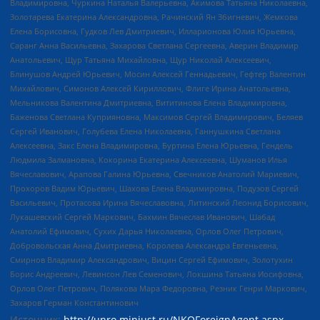
Владимировна, Чуркина Наталья Валерьевна, Акимова Татьяна Николаевна,
Золотарева Екатерина Александровна, Рачинский Ян Збигневич, Жемкова
Елена Борисовна, Гудков Лев Дмитриевич, Илларионова Юлия Юрьевна,
Саранг Анна Васильевна, Захарова Светлана Сергеевна, Аверин Владимир
Анатольевич, Щур Татьяна Михайловна, Щур Николай Алексеевич,
Блинушов Андрей Юрьевич, Мосин Алексей Геннадьевич, Гефтер Валентин
Михайлович, Симонов Алексей Кириллович, Флиге Ирина Анатольевна,
Мельникова Валентина Дмитриевна, Вититинова Елена Владимировна,
Баженова Светлана Куприяновна, Максимов Сергей Владимирович, Беляев
Сергей Иванович, Голубева Елена Николаевна, Ганнушкина Светлана
Алексеевна, Закс Елена Владимировна, Буртина Елена Юрьевна, Гендель
Людмила Залмановна, Кокорина Екатерина Алексеевна, Шуманов Илья
Вячеславович, Арапова Галина Юрьевна, Свечников Анатолий Мариевич,
Прохоров Вадим Юрьевич, Шахова Елена Владимировна, Подузов Сергей
Васильевич, Протасова Ирина Вячеславовна, Литинский Леонид Борисович,
Лукашевский Сергей Маркович, Бахмин Вячеслав Иванович, Шабад
Анатолий Ефимович, Сухих Дарья Николаевна, Орлов Олег Петрович,
Добровольская Анна Дмитриевна, Королева Александра Евгеньевна,
Смирнов Владимир Александрович, Вицин Сергей Ефимович, Золотухин
Борис Андреевич, Левинсон Лев Семенович, Локшина Татьяна Иосифовна,
Орлов Олег Петрович, Полякова Мара Федоровна, Резник Генри Маркович,
Захаров Герман Константинович
Источник:
http://unro.minjust.ru/NKOForeignAgent.aspx