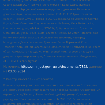
Совет граждан СССР Прикубанского округа г. Краснодара, Мужское
государство, Народное объединение русского движения, Народное
движение Адат, Народный совет граждан РСФСР СССР Архангельской
области, Проект Штурм, Граждане СССР, Держава Союз Советских Светлых
Родов, Совет Советских Социалистических Районов, Meta Platforms Inc,
Facebook, Instagram, WhatsApp, СИЧ-С14, Добровольческое Движение
Организации украинских националистов, Черный Комитет, Татарстанское
Региональное Всетатарское общественное движение, Невоград,
Молодежное Демократическое Движение Весна, Верховный Совет
Татарской Автономной Советской Социалистической Республики, Конгресс
ойрат-калмыцкого народа, Исполнительный комитет совета народных
депутатов Красноярского края, Этническое национальное объединение,
ЛГБТ, Я.МЫ Сергей Фургал
Источник:
https://minjust.gov.ru/ru/documents/7822/
данные
на
03.05.2024
* Реестр иностранных агентов:
Калининградская региональная общественная организация "Экозащита!-Женсовет", Фонд содействия защите прав и свобод граждан "Общественный вердикт", Фонд "Институт Развития Свободы Информации", Частное учреждение "Информационное агентство МЕМО. РУ", Региональная общественная организация "Общественная комиссия по сохранению наследия академика Сахарова", Фонд поддержки свободы прессы, Санкт-Петербургская общественная правозащитная организация "Гражданский контроль", Межрегиональная общественная организация "Информационно-просветительский центр "Мемориал", Региональный Фонд "Центр Защиты Прав Средств Массовой Информации", с 05.12.2023 Фонд "Центр Защиты Прав Средств массовой информации", Региональная общественная благотворительная организация помощи беженцам и мигрантам "Гражданское содействие", Негосударственное образовательное учреждение дополнительного профессионального образования (повышение квалификации) специалистов "АКАДЕМИЯ ПО ПРАВАМ ЧЕЛОВЕКА", Свердловская региональная общественная организация "Сутяжник", Автономная некоммерческая организация "Центр независимых социологических исследований", Союз общественных объединений "Российский исследовательский центр по правам человека", Региональное общественное учреждение научно-информационный центр "МЕМОРИАЛ", Некоммерческая организация "Фонд защиты гласности", Автономная некоммерческая организация "Институт прав человека", Городская общественная организация "Екатеринбургское общество "МЕМОРИАЛ", Городская общественная организация "Рязанское историко-просветительское и правозащитное общество "Мемориал" (Рязанский Мемориал), Челябинский региональный орган общественной самодеятельности – женское общественное объединение "Женщины Евразии", Челябинский региональный орган общественной самодеятельности "Уральская правозащитная группа", Фонд содействия защите здоровья и социальной справедливости имени Андрея Рылькова, Автономная Некоммерческая Организация "Аналитический Центр Юрия Левады", Автономная некоммерческая организация социальной поддержки населения "Проект Апрель", Региональная общественная организация помощи женщинам и детям, находящимся в кризисной ситуации "Информационно-методический центр "Анна", Фонд содействия развитию массовых коммуникаций и правовому просвещению "Так-так-Так", Фонд содействия устойчивому развитию "Серебряная тайга", Свердловский региональный общественный фонд социальных проектов "Новое время", "Idel.Реалии", Кавказ.Реалии, Крым.Реалии, Телеканал Настоящее Время, Татаро-башкирская служба Радио Свобода (Azatliq Radiosi), Радио Свободная Европа/Радио Свобода (PCE/PC), "Сибирь.Реалии", "Фактограф", Благотворительный фонд помощи осужденным и их семьям, Автономная некоммерческая организация "Институт глобализации и социальных движений", Фонд "В защиту прав заключенных", Частное учреждение "Центр поддержки и содействия развитию средств массовой информации", Пензенский региональный общественный благотворительный фонд "Гражданский союз", "Север.Реалии", Некоммерческая организация Фонд "Правовая инициатива", Общество с ограниченной ответственностью "Радио Свободная Европа/Радио Свобода", Чешское информационное агентство "MEDIUM-ORIENT", Красноярская региональная общественная организация "Мы против СПИДа", Камалягин Денис Николаевич, Маркелов Сергей Евгеньевич, Пономарев Лев Александрович, Савицкая Людмила Алексеевна, Автономная некоммерческая организация "Центр по работе с проблемой насилия "НАСИЛИЮ.НЕТ", Межрегиональный профессиональный союз работников здравоохранения "Альянс врачей", Юридическое лицо, зарегистрированное в Латвийской Республике, SIA "Medusa Project" (регистрационный номер 40103797863, дата регистрации 10.06.2014), Некоммерческая организация "Фонд по борьбе с коррупцией", Автономная некоммерческая организация "Институт права и публичной политики", Баданин Роман Сергеевич, Гликин Максим Александрович, Железнова Мария Михайловна, Лукьянова Юлия Сергеевна, Маетная Елизавета Витальевна, Маняхин Петр Борисович, Чуракова Ольга Владимировна, Ярош Юлия Петровна, Юридическое лицо "The Insider SIA", зарегистрированное в Риге, Латвийская Республика (дата регистрации 26.06.2015), являющееся администратором доменного имени интернет-издания "The Insider SIA", https://theins.ru, Постернак Алексей Евгеньевич, Рубин Михаил Аркадьевич, Анин Роман Александрович, Юридическое лицо Istories fonds, зарегистрированное в Латвийской Республике (регистрационный номер 50008295751, дата регистрации 24.02.2020), Великовский Дмитрий Александрович, Долинина Ирина Николаевна, Мароховская Алеся Алексеевна, Шлейнов Роман Юрьевич, Шмагун Олеся Валентиновна, Общество с ограниченной ответственностью "Альтаир 2021", Общество с ограниченной ответственностью "Вега 2021", Общество с ограниченной ответственностью "Главный редактор 2021", Общество с ограниченной ответственностью "Ромашки монолит", Важенков Артем Валерьевич, Ивановская областная общественная организация "Центр гендерных исследований", Гурман Юрий Альбертович, Медиапроект "ОВД-Инфо", Егоров Владимир Владимирович, Жилинский Владимир Александрович, Общество с ограниченной ответственностью "ЗП", Иванова София Юрьевна, Карезина Инна Павловна, Кильтау Екатерина Викторовна, Петров Алексей Викторович, Пискунов Сергей Евгеньевич, Смирнов Сергей Сергеевич, Тихонов Михаил Сергеевич, Общество с ограниченной ответственностью "ЖУРНАЛИСТ-ИНОСТРАННЫЙ АГЕНТ", Арапова Галина Юрьевна, Вольтская Татьяна Анатольевна, Американская компания "Mason G.E.S. Anonymous Foundation" (США), являющаяся владельцем интернет-издания https://mnews.world/, Компания "Stichting Bellingcat", зарегистрированная в Нидерландах (дата регистрации 11.07.2018), Захаров Андрей Вячеславович, Клепиковская Екатерина Дмитриевна, Общество с ограниченной ответственностью "МЕМО", Перл Роман Александрович, Симонов Евгений Алексеевич, Соловьева Елена Анатольевна, Сотников Даниил Владимирович, Сурначева Елизавета Дмитриевна, Автономная некоммерческая организация по защите прав человека и информированию населения "Якутия – Наше Мнение", Общество с ограниченной ответственностью "Москоу диджитал медиа", с 26.01.2023 Общество с ограниченной ответственностью "Чайка Белые сады", Ветошкина Валерия Валерьевна, Заговора Максим Александрович, Межрегиональное общественное движение "Российская ЛГБТ - сеть", Оленичев Максим Владимирович, Павлов Иван Юрьевич, Скворцова Елена Сергеевна, Общество с ограниченной ответственностью "Как бы инагент", Кочетков Игорь Викторович, Общество с ограниченной ответственностью "Честные выборы", Еланчик Олег Александрович, Общество с ограниченной ответственностью "Нобелевский призыв", Гималова Регина Эмилевна, Григорьев Андрей Валерьевич, Григорьева Алина Александровна, Ассоциация по содействию защите прав призывников, альтернативнослужащих и военнослужащих "Правозащитная группа "Гражданин.Армия.Право", Хисамова Регина Фаритовна, Автономная некоммерческая организация по реализации социально-правовых программ "Лилит", Дальневосточное общественное движение "Маяк", Санкт-Петербургская ЛГБТ-инициативная группа "Выход", Инициативная группа ЛГБТ+ "Реверс", Алексеев Андрей Викторович, Бекбулатова Таисия Львовна, Беляев Иван Михайлович, Владыкина Елена Сергеевна, Гельман Марат Александрович, Никульшина Вероника Юрьевна, Толоконникова Надежда Андреевна, Шендерович Виктор Анатольевич, Общество с ограниченной ответственностью "Данное сообщение", Общество с ограниченной ответственностью Издательский дом "Новая глава", Айнбиндер Александра Александровна, Московский комьюнити-центр для ЛГБТ+инициатив, Благотворительный фонд развития филантропии, Deutsche Welle (Германия, Kurt-Schumacher-Strasse 3, 53113 Bonn), Борзунова Мария Михайловна, Воробьев Виктор Викторович, Голубева Анна Львовна, Константинова Алла Михайловна, Малкова Ирина Владимировна, Мурадов Мурад Абдулгалимович, Осетинская Елизавета Николаевна, Понасенков Евгений Николаевич, Ганапольский Матвей Юрьевич, Киселев Евгений Алексеевич, Борухович Ирина Григорьевна, Дремин Иван Тимофеевич, Дубровский Дмитрий Викторович, Красноярская региональная общественная организация поддержки и развития альтернативных образовательных технологий и межкультурных коммуникаций "ИНТЕРРА", Маяковская Екатерина Алексеевна, Фейгин Марк Захарович, Филимонов Андрей Викторович, Дзугкоева Регина Николаевна, Доброхотов Роман Александрович, Дудь Юрий Александрович, Елкин Сергей Владимирович, Кругликов Кирилл Игоревич, Сабунаева Мария Леонидовна, Семенов Алексей Владимирович, Шаинян Карен Багратович, Шульман Екатерина Михайловна, Асафьев Артур Валерьевич, Вахштайн Виктор Семенович, Венедиктов Алексей Алексеевич, Лушникова Екатерина Евгеньевна, Волков Леонид Михайлович, Невзоров Александр Глебович, Пархоменко Сергей Борисович, Сироткин Ярослав Николаевич, Кара-Мурза Владимир Владимирович, Баранова Наталья Владимировна, Гозман Леонид Яковлевич, Кагарлицкий Борис Юльевич, Климарев Михаил Валерьевич, Милов Владимир Станиславович, Автономная некоммерческая организация Краснодарский центр современного искусства "Типография", Моргенштерн Алишер Тагирович, Соболь Любовь Эдуардовна, Общество с ограниченной ответственностью "ЛИЗА НОРМ", Каспаров Гарри Кимович, Ходорковский Михаил Борисович, Общество с ограниченной ответственностью "Апрельские тезисы", Данилович Ирина Брониславовна, Кашин Олег Владимирович, Петров Николай Владимирович, Пивоваров Алексей Владимирович, Соколов Михаил Владимирович, Цветкова Юлия Владимировна, Чичваркин Евгений Александрович, Комитет против пыток/Команда против пыток, Общество с ограниченной ответственностью "Первый научный", Общество с ограниченной ответственностью "Вертолет и ко", Белоцерковская Вероника Борисовна, Кац Максим Евгеньевич, Лазарева Татьяна Юрьевна, Шаведдинов Руслан Табризович, Яшин Илья Валерьевич, Общество с ограниченной ответственностью "Иноагент ААВ", Алешковский Дмитрий Петрович, Альбац Евгения Марковна, Быков Дмитрий Львович, Галямина Юлия Евгеньевна, Лойко Сергей Леонидович, Мартынов Кирилл Константинович, Медведев Сергей Александрович, Крашенинников Федор Геннадиевич, Гордеева Катерина Вл