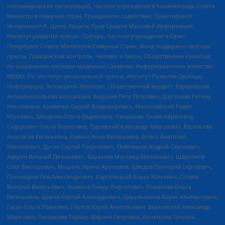
некоммерческих организаций, Частное учреждение в Калининграде Совета
Министров северных стран, Гражданское содействие, Трансперенси
Интернешнл-Р, Центр Защиты Прав Средств Массовой Информации,
Институт развития прессы - Сибирь, Частное учреждение в Санкт-
Петербурге Совета Министров Северных Стран, Фонд поддержки свободы
прессы, Гражданский контроль, Человек и Закон, Общественная комиссия
по сохранению наследия академика Сахарова, Информационное агентство
МЕМО. РУ, Институт региональной прессы, Институт Развития Свободы
Информации, Экозащита!-Женсовет, Общественный вердикт, Евразийская
антимонопольная ассоциация, Бедушев Петр Петрович, Дзугкоева Регина
Николаевна, Кривенко Сергей Владимирович, Милославский Павел
Юрьевич, Шнырова Ольга Вадимовна, Чанышева Лилия Айратовна,
Сидорович Ольга Борисовна, Туровский Александр Алексеевич, Васильева
Анастасия Евгеньевна, Ривина Анна Валерьевна, Бойко Анатолий
Николаевич, Дугин Сергей Георгиевич, Пивоваров Андрей Сергеевич,
Аверин Виталий Евгеньевич, Барахоев Магомед Бекханович, Шарипков
Олег Викторович, Мошель Ирина Ароновна, Шведов Григорий Сергеевич,
Пономарев Лев Александрович, Каргалицкий Борис Юльевич, Созаев
Валерий Валерьевич, Исламов Тимур Рифгатович, Романова Ольга
Евгеньевна, Щаров Сергей Алексадрович, Цирульников Борис Альбертович,
Гасан Ольга Павловна, Паутов Юрий Анатольевич, Верховский Александр
Маркович, Пислакова-Паркер Марина Петровна, Кочеткова Татьяна