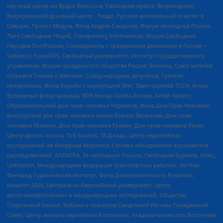
научный центр им Вудро Вильсона, Свободная пресса, Возрождение,
Всеукраинский духовный центр , Риддл, Русский антивоенный комитет в
Швеции, Проект Медуза, Фонд Андрея Сахарова, Форум свободной России,
Лига Свободных Наций, Transparеncy International, Форум Свободных
Народов ПостРоссии, Солидарность с гражданским движением в России –
Solidarus, КрымSOS, Свободный университет, Институт государственного
управления, Форум гражданского общества Россия, Беллона, Союз жителей
островов Тисима и Хабомаи, Съезд народных депутатов, Гринпис
Интернешнл, Фонд борьбы с коррупцией Инк, Завет церквей TCCN, Агора,
Всемирный фонд природы, BDR Novaja Gazeta-Europe, Алтай проект,
Образовательный дом прав человека Чернигов, Фонд Дом Прав Человека,
Белорусский дом прав человека имени Бориса Звозскова, Дом прав
человека Тбилиси, Дом прав человека Ереван, Дом прав человека Крым,
Центр дикого лосося, TVR Studios, ТВ Дождь, Центр европейских
исследований им Вилфрида Мартенса, Сетевое объединение журналистов
расследователей, АЛЛАТРА, За свободную Россию, Свободная Бурятия, Uralic,
UnKremlin, Международная федерация транспортных рабочих, ИстЧам
Финланд, Гудзоновский институт, Фонд Демократического Развития,
Комитет-2024, Центрально-Европейский университет, Центр
восточноевропейских и международных исследований, Общество
Сторожевой башни, Библии и трактатов Свидетелей Иеговы, Гражданский
Совет, Центр анализа европейской политики, Академическая сеть Восточная