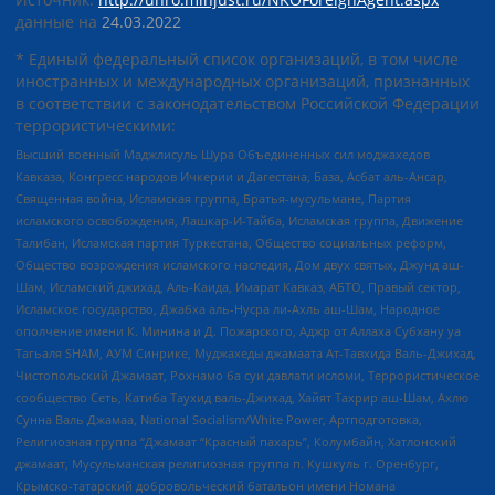
данные на
24.03.2022
* Единый федеральный список организаций, в том числе
иностранных и международных организаций, признанных
в соответствии с законодательством Российской Федерации
террористическими:
Высший военный Маджлисуль Шура Объединенных сил моджахедов
Кавказа, Конгресс народов Ичкерии и Дагестана, База, Асбат аль-Ансар,
Священная война, Исламская группа, Братья-мусульмане, Партия
исламского освобождения, Лашкар-И-Тайба, Исламская группа, Движение
Талибан, Исламская партия Туркестана, Общество социальных реформ,
Общество возрождения исламского наследия, Дом двух святых, Джунд аш-
Шам, Исламский джихад, Аль-Каида, Имарат Кавказ, АБТО, Правый сектор,
Исламское государство, Джабха аль-Нусра ли-Ахль аш-Шам, Народное
ополчение имени К. Минина и Д. Пожарского, Аджр от Аллаха Субхану уа
Тагьаля SHAM, АУМ Синрике, Муджахеды джамаата Ат-Тавхида Валь-Джихад,
Чистопольский Джамаат, Рохнамо ба суи давлати исломи, Террористическое
сообщество Сеть, Катиба Таухид валь-Джихад, Хайят Тахрир аш-Шам, Ахлю
Сунна Валь Джамаа, National Socialism/White Power, Артподготовка,
Религиозная группа “Джамаат “Красный пахарь”, Колумбайн, Хатлонский
джамаат, Мусульманская религиозная группа п. Кушкуль г. Оренбург,
Крымско-татарский добровольческий батальон имени Номана