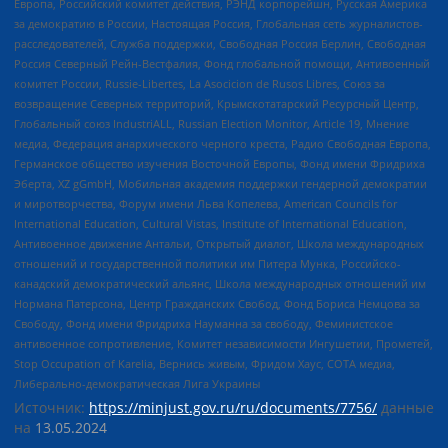
Европа, Российский комитет действия, РЭНД корпорейшн, Русская Америка
за демократию в России, Настоящая Россия, Глобальная сеть журналистов-
расследователей, Служба поддержки, Свободная Россия Берлин, Свободная
Россия Северный Рейн-Вестфалия, Фонд глобальной помощи, Антивоенный
комитет России, Russie-Libertes, La Asocicion de Rusos Libres, Союз за
возвращение Северных территорий, Крымскотатарский Ресурсный Центр,
Глобальный союз IndustriALL, Russian Election Monitor, Article 19, Мнение
медиа, Федерация анархического черного креста, Радио Свободная Европа,
Германское общество изучения Восточной Европы, Фонд имени Фридриха
Эберта, XZ gGmbH, Мобильная академия поддержки гендерной демократии
и миротворчества, Форум имени Льва Копелева, American Councils for
International Education, Cultural Vistas, Institute of International Education,
Антивоенное движение Антальи, Открытый диалог, Школа международных
отношений и государственной политики им Питера Мунка, Российско-
канадский демократический альянс, Школа международных отношений им
Нормана Патерсона, Центр Гражданских Свобод, Фонд Бориса Немцова за
Свободу, Фонд имени Фридриха Науманна за свободу, Феминистское
антивоенное сопротивление, Комитет независимости Ингушетии, Прометей,
Stop Occupation of Karelia, Вернись живым, Фридом Хаус, СОТА медиа,
Либерально-демократическая Лига Украины
Источник:
https://minjust.gov.ru/ru/documents/7756/
данные
на
13.05.2024