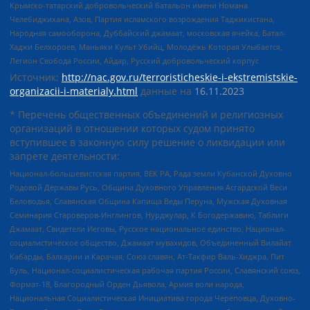
Крымско-татарский добровольческий батальон имени Номана
Челебиджихана, Азов, Партия исламского возрождения Таджикистана,
Народная самооборона, Дуббайский джамаат, московская ячейка, Батал-
Хаджи Белхороев, Маньяки Культ Убийц, Молодёжь Которая Улыбается,
Легион Свобода России, Айдар, Русский добровольческий корпус
Источник:
http://nac.gov.ru/terroristicheskie-i-ekstremistskie-
organizacii-i-materialy.html
данные на
16.11.2023
* Перечень общественных объединений и религиозных
организаций в отношении которых судом принято
вступившее в законную силу решение о ликвидации или
запрете деятельности:
Национал-большевистская партия, ВЕК РА, Рада земли Кубанской Духовно
Родовой Державы Русь, Община Духовного Управления Асгардской Веси
Беловодья, Славянская Община Капища Веды Перуна, Мужская Духовная
Семинария Староверов-Инглингов, Нурджулар, К Богодержавию, Таблиги
Джамаат, Свидетели Иеговы, Русское национальное единство, Национал-
социалистическое общество, Джамаат мувахидов, Объединенный Вилайат
Кабарды, Балкарии и Карачая, Союз славян, Ат-Такфир Валь-Хиджра, Пит
Буль, Национал-социалистическая рабочая партия России, Славянский союз,
Формат-18, Благородный Орден Дьявола, Армия воли народа,
Национальная Социалистическая Инициатива города Череповца, Духовно-