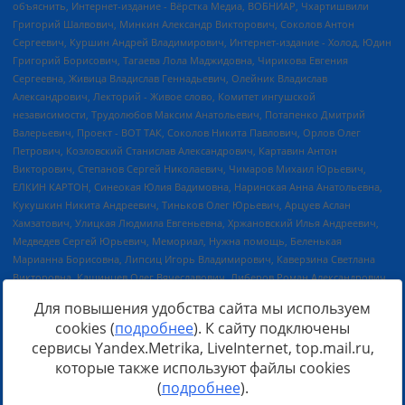
Для повышения удобства сайта мы используем
cookies (
подробнее
). К сайту подключены
сервисы Yandex.Metrika, LiveInternet, top.mail.ru,
Источник:
https://minjust.gov.ru/uploaded/files/reestr-
которые также используют файлы cookies
inostrannyih-agentov-22-03-2024.pdf
данные на
22.03.2024
(
подробнее
).