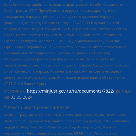
борьбы с коррупцией, Фонд защиты прав граждан, Штабы Навального,
Совет граждан СССР Прикубанского округа г. Краснодара, Мужское
государство, Народное объединение русского движения, Народное
движение Адат, Народный совет граждан РСФСР СССР Архангельской
области, Проект Штурм, Граждане СССР, Держава Союз Советских Светлых
Родов, Совет Советских Социалистических Районов, Meta Platforms Inc,
Facebook, Instagram, WhatsApp, СИЧ-С14, Добровольческое Движение
Организации украинских националистов, Черный Комитет, Татарстанское
Региональное Всетатарское общественное движение, Невоград,
Молодежное Демократическое Движение Весна, Верховный Совет
Татарской Автономной Советской Социалистической Республики, Конгресс
ойрат-калмыцкого народа, Исполнительный комитет совета народных
депутатов Красноярского края, Этническое национальное объединение,
ЛГБТ, Я.МЫ Сергей Фургал
Источник:
https://minjust.gov.ru/ru/documents/7822/
данные
на
03.05.2024
* Реестр иностранных агентов:
Калининградская региональная общественная организация "Экозащита!-Женсовет", Фонд содействия защите прав и свобод граждан "Общественный вердикт", Фонд "Институт Развития Свободы Информации", Частное учреждение "Информационное агентство МЕМО. РУ", Региональная общественная организация "Общественная комиссия по сохранению наследия академика Сахарова", Фонд поддержки свободы прессы, Санкт-Петербургская общественная правозащитная организация "Гражданский контроль", Межрегиональная общественная организация "Информационно-просветительский центр "Мемориал", Региональный Фонд "Центр Защиты Прав Средств Массовой Информации", с 05.12.2023 Фонд "Центр Защиты Прав Средств массовой информации", Региональная общественная благотворительная организация помощи беженцам и мигрантам "Гражданское содействие", Негосударственное образовательное учреждение дополнительного профессионального образования (повышение квалификации) специалистов "АКАДЕМИЯ ПО ПРАВАМ ЧЕЛОВЕКА", Свердловская региональная общественная организация "Сутяжник", Автономная некоммерческая организация "Центр независимых социологических исследований", Союз общественных объединений "Российский исследовательский центр по правам человека", Региональное общественное учреждение научно-информационный центр "МЕМОРИАЛ", Некоммерческая организация "Фонд защиты гласности", Автономная некоммерческая организация "Институт прав человека", Городская общественная организация "Екатеринбургское общество "МЕМОРИАЛ", Городская общественная организация "Рязанское историко-просветительское и правозащитное общество "Мемориал" (Рязанский Мемориал), Челябинский региональный орган общественной самодеятельности – женское общественное объединение "Женщины Евразии", Челябинский региональный орган общественной самодеятельности "Уральская правозащитная группа", Фонд содействия защите здоровья и социальной справедливости имени Андрея Рылькова, Автономная Некоммерческая Организация "Аналитический Центр Юрия Левады", Автономная некоммерческая организация социальной поддержки населения "Проект Апрель", Региональная общественная организация помощи женщинам и детям, находящимся в кризисной ситуации "Информационно-методический центр "Анна", Фонд содействия развитию массовых коммуникаций и правовому просвещению "Так-так-Так", Фонд содействия устойчивому развитию "Серебряная тайга", Свердловский региональный общественный фонд социальных проектов "Новое время", "Idel.Реалии", Кавказ.Реалии, Крым.Реалии, Телеканал Настоящее Время, Татаро-башкирская служба Радио Свобода (Azatliq Radiosi), Радио Свободная Европа/Радио Свобода (PCE/PC), "Сибирь.Реалии", "Фактограф", Благотворительный фонд помощи осужденным и их семьям, Автономная некоммерческая организация "Институт глобализации и социальных движений", Фонд "В защиту прав заключенных", Частное учреждение "Центр поддержки и содействия развитию средств массовой информации", Пензенский региональный общественный благотворительный фонд "Гражданский союз", "Север.Реалии", Некоммерческая организация Фонд "Правовая инициатива", Общество с ограниченной ответственностью "Радио Свободная Европа/Радио Свобода", Чешское информационное агентство "MEDIUM-ORIENT", Красноярская региональная общественная организация "Мы против СПИДа", Камалягин Денис Николаевич, Маркелов Сергей Евгеньевич, Пономарев Лев Александрович, Савицкая Людмила Алексеевна, Автономная некоммерческая организация "Центр по работе с проблемой насилия "НАСИЛИЮ.НЕТ", Межрегиональный профессиональный союз работников здравоохранения "Альянс врачей", Юридическое лицо, зарегистрированное в Латвийской Республике, SIA "Medusa Project" (регистрационный номер 40103797863, дата регистрации 10.06.2014), Некоммерческая организация "Фонд по борьбе с коррупцией", Автономная некоммерческая организация "Институт права и публичной политики", Баданин Роман Сергеевич, Гликин Максим Александрович, Железнова Мария Михайловна, Лукьянова Юлия Сергеевна, Маетная Елизавета Витальевна, Маняхин Петр Борисович, Чуракова Ольга Владимировна, Ярош Юлия Петровна, Юридическое лицо "The Insider SIA", зарегистрированное в Риге, Латвийская Республика (дата регистрации 26.06.2015), являющееся администратором доменного имени интернет-издания "The Insider SIA", https://theins.ru, Постернак Алексей Евгеньевич, Рубин Михаил Аркадьевич, Анин Роман Александрович, Юридическое лицо Istories fonds, зарегистрированное в Латвийской Республике (регистрационный номер 50008295751, дата регистрации 24.02.2020), Великовский Дмитрий Александрович, Долинина Ирина Николаевна, Мароховская Алеся Алексеевна, Шлейнов Роман Юрьевич, Шмагун Олеся Валентиновна, Общество с ограниченной ответственностью "Альтаир 2021", Общество с ограниченной ответственностью "Вега 2021", Общество с ограниченной ответственностью "Главный редактор 2021", Общество с ограниченной ответственностью "Ромашки монолит", Важенков Артем Валерьевич, Ивановская областная общественная организация "Центр гендерных исследований", Гурман Юрий Альбертович, Медиапроект "ОВД-Инфо", Егоров Владимир Владимирович, Жилинский Владимир Александрович, Общество с ограниченной ответственностью "ЗП", Иванова София Юрьевна, Карезина Инна Павловна, Кильтау Екатерина Викторовна, Петров Алексей Викторович, Пискунов Сергей Евгеньевич, Смирнов Сергей Сергеевич, Тихонов Михаил Сергеевич, Общество с ограниченной ответственностью "ЖУРНАЛИСТ-ИНОСТРАННЫЙ АГЕНТ", Арапова Галина Юрьевна, Вольтская Татьяна Анатольевна, Американская компания "Mason G.E.S. Anonymous Foundation" (США), являющаяся владельцем интернет-издания https://mnews.world/, Компания "Stichting Bellingcat", зарегистрированная в Нидерландах (дата регистрации 11.07.2018), Захаров Андрей Вячеславович, Клепиковская Екатерина Дмитриевна, Общество с ограниченной ответственностью "МЕМО", Перл Роман Александрович, Симонов Евгений Алексеевич, Соловьева Елена Анатольевна, Сотников Даниил Владимирович, Сурначева Елизавета Дмитриевна, Автономная некоммерческая организация по защите прав человека и информированию населения "Якутия – Наше Мнение", Общество с ограниченной ответственностью "Москоу диджитал медиа", с 26.01.2023 Общество с ограниченной ответственностью "Чайка Белые сады", Ветошкина Валерия Валерьевна, Заговора Максим Александрович, Межрегиональное общественное движение "Российская ЛГБТ - сеть", Оленичев Максим Владимирович, Павлов Иван Юрьевич, Скворцова Елена Сергеевна, Общество с ограниченной ответственностью "Как бы инагент", Кочетков Игорь Викторович, Общество с ограниченной ответственностью "Честные выборы", Еланчик Олег Александрович, Общество с ограниченной ответственностью "Нобелевский призыв", Гималова Регина Эмилевна, Григорьев Андрей Валерьевич, Григорьева Алина Александровна, Ассоциация по содействию защите прав призывников, альтернативнослужащих и военнослужащих "Правозащитная группа "Гражданин.Армия.Право", Хисамова Регина Фаритовна, Автономная некоммерческая организация по реализации социально-правовых программ "Лилит", Дальневосточное общественное движение "Маяк", Санкт-Петербургская ЛГБТ-инициативная группа "Выход", Инициативная группа ЛГБТ+ "Реверс", Алексеев Андрей Викторович, Бекбулатова Таисия Львовна, Беляев Иван Михайлович, Владыкина Елена Сергеевна, Гельман Марат Александрович, Никульшина Вероника Юрьевна, Толоконникова Надежда Андреевна, Шендерович Виктор Анатольевич, Общество с ограниченной ответственностью "Данное сообщение", Общество с ограниченной ответственностью Издательский дом "Новая глава", Айнбиндер Александра Александровна, Московский комьюнити-центр для ЛГБТ+инициатив, Благотворительный фонд развития филантропии, Deutsche Welle (Германия, Kurt-Schumacher-Strasse 3, 53113 Bonn), Борзунова Мария Михайловна, Воробьев Виктор Викторович, Голубева Анна Львовна, Константинова Алла Михайловна, Малкова Ирина Владимировна, Мурадов Мурад Абдулгалимович, Осетинская Елизавета Николаевна, Понасенков Евгений Николаевич, Ганапольский Матвей Юрьевич, Киселев Евгений Алексеевич, Борухович Ирина Григорьевна, Дремин Иван Тимофеевич, Дубровский Дмитрий Викторович, Красноярская региональная общественная организация поддержки и развития альтернативных образовательных технологий и межкультурных коммуникаций "ИНТЕРРА", Маяковская Екатерина Алексеевна, Фейгин Марк Захарович, Филимонов Андрей Викторович, Дзугкоева Регина Николаевна, Доброхотов Роман Александрович, Дудь Юрий Александрович, Елкин Сергей Владимирович, Кругликов Кирилл Игоревич, Сабунаева Мария Леонидовна, Семенов Алексей Владимирович, Шаинян Карен Багратович, Шульман Екатерина Михайловна, Асафьев Артур Валерьевич, Вахштайн Виктор Семенович, Венедиктов Алексей Алексеевич, Лушникова Екатерина Евгеньевна, Волков Леонид Михайлович, Невзоров Александр Глебович, Пархоменко Сергей Борисович, Сироткин Ярослав Николаевич, Кара-Мурза Владимир Владимирович, Баранова Наталья Владимировна, Гозман Леонид Яковлевич, Кагарлицкий Борис Юльевич, Климарев Михаил Валерьевич, Милов Владимир Станиславович, Автономная некоммерческая организация Краснодарский центр современного искусства "Типография", Моргенштерн Алишер Тагирович, Соболь Любовь Эдуардовна, Общество с ограниченной ответственностью "ЛИЗА НОРМ", Каспаров Гарри Кимович, Ходорковский Михаил Борисович, Общество с ограниченной ответственностью "Апрельские тезисы", Данилович Ирина Брониславовна, Кашин Олег Владимирович, Петров Николай Владимирович, Пивоваров Алексей Владимирович, Соколов Михаил Владимирович, Цветкова Юлия Владимировна, Чичваркин Евгений Александрович, Комитет против пыток/Команда против пыток, Общество с ограниченной ответственностью "Первый научный", Общество с ограниченной ответственностью "Вертолет и ко", Белоцерковская Вероника Борисовна, Кац Максим Евгеньевич, Лазарева Татьяна Юрьевна, Шаведдинов Руслан Табризович, Яшин Илья Валерьевич, Общество с ограниченной ответственностью "Иноагент ААВ", Алешковский Дмитрий Петрович, Альбац Евгения Марковна, Быков Дмитрий Львович, Галямина Юлия Евгеньевна, Лойко Сергей Леонидович, Мартынов Кирилл Константинович, Медведев Сергей Александрович, Крашенинников Федор Геннадиевич, Гордеева Катерина Вл