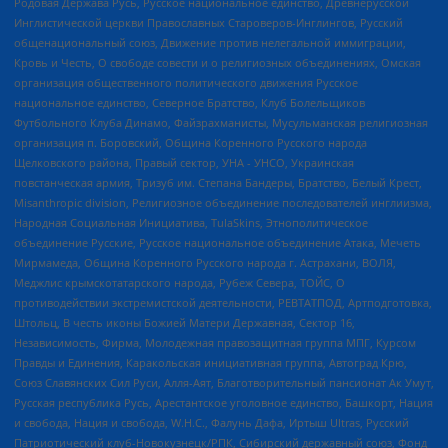
Родовая Держава Русь, Русское национальное единство, Древнерусской
Инглистической церкви Православных Староверов-Инглингов, Русский
общенациональный союз, Движение против нелегальной иммиграции,
Кровь и Честь, О свободе совести и о религиозных объединениях, Омская
организация общественного политического движения Русское
национальное единство, Северное Братство, Клуб Болельщиков
Футбольного Клуба Динамо, Файзрахманисты, Мусульманская религиозная
организация п. Боровский, Община Коренного Русского народа
Щелковского района, Правый сектор, УНА - УНСО, Украинская
повстанческая армия, Тризуб им. Степана Бандеры, Братство, Белый Крест,
Misanthropic division, Религиозное объединение последователей инглиизма,
Народная Социальная Инициатива, TulaSkins, Этнополитическое
объединение Русские, Русское национальное объединение Атака, Мечеть
Мирмамеда, Община Коренного Русского народа г. Астрахани, ВОЛЯ,
Меджлис крымскотатарского народа, Рубеж Севера, ТОЙС, О
противодействии экстремистской деятельности, РЕВТАТПОД, Артподготовка,
Штольц, В честь иконы Божией Матери Державная, Сектор 16,
Независимость, Фирма, Молодежная правозащитная группа МПГ, Курсом
Правды и Единения, Каракольская инициативная группа, Автоград Крю,
Союз Славянских Сил Руси, Алля-Аят, Благотворительный пансионат Ак Умут,
Русская республика Русь, Арестантское уголовное единство, Башкорт, Нация
и свобода, Нация и свобода, W.H.С., Фалунь Дафа, Иртыш Ultras, Русский
Патриотический клуб-Новокузнецк/РПК, Сибирский державный союз, Фонд