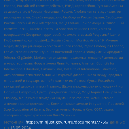
Европа, Российский комитет действия, РЭНД корпорейшн, Русская Америка
за демократию в России, Настоящая Россия, Глобальная сеть журналистов-
расследователей, Служба поддержки, Свободная Россия Берлин, Свободная
Россия Северный Рейн-Вестфалия, Фонд глобальной помощи, Антивоенный
комитет России, Russie-Libertes, La Asocicion de Rusos Libres, Союз за
возвращение Северных территорий, Крымскотатарский Ресурсный Центр,
Глобальный союз IndustriALL, Russian Election Monitor, Article 19, Мнение
медиа, Федерация анархического черного креста, Радио Свободная Европа,
Германское общество изучения Восточной Европы, Фонд имени Фридриха
Эберта, XZ gGmbH, Мобильная академия поддержки гендерной демократии
и миротворчества, Форум имени Льва Копелева, American Councils for
International Education, Cultural Vistas, Institute of International Education,
Антивоенное движение Антальи, Открытый диалог, Школа международных
отношений и государственной политики им Питера Мунка, Российско-
канадский демократический альянс, Школа международных отношений им
Нормана Патерсона, Центр Гражданских Свобод, Фонд Бориса Немцова за
Свободу, Фонд имени Фридриха Науманна за свободу, Феминистское
антивоенное сопротивление, Комитет независимости Ингушетии, Прометей,
Stop Occupation of Karelia, Вернись живым, Фридом Хаус, СОТА медиа,
Либерально-демократическая Лига Украины
Источник:
https://minjust.gov.ru/ru/documents/7756/
данные
на
13.05.2024