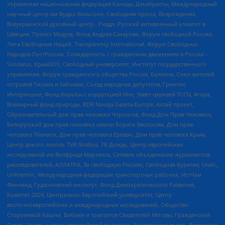
Украинская национальная федерация Канады, Декабристы, Международный
научный центр им Вудро Вильсона, Свободная пресса, Возрождение,
Всеукраинский духовный центр , Риддл, Русский антивоенный комитет в
Швеции, Проект Медуза, Фонд Андрея Сахарова, Форум свободной России,
Лига Свободных Наций, Transparеncy International, Форум Свободных
Народов ПостРоссии, Солидарность с гражданским движением в России –
Solidarus, КрымSOS, Свободный университет, Институт государственного
управления, Форум гражданского общества Россия, Беллона, Союз жителей
островов Тисима и Хабомаи, Съезд народных депутатов, Гринпис
Интернешнл, Фонд борьбы с коррупцией Инк, Завет церквей TCCN, Агора,
Всемирный фонд природы, BDR Novaja Gazeta-Europe, Алтай проект,
Образовательный дом прав человека Чернигов, Фонд Дом Прав Человека,
Белорусский дом прав человека имени Бориса Звозскова, Дом прав
человека Тбилиси, Дом прав человека Ереван, Дом прав человека Крым,
Центр дикого лосося, TVR Studios, ТВ Дождь, Центр европейских
исследований им Вилфрида Мартенса, Сетевое объединение журналистов
расследователей, АЛЛАТРА, За свободную Россию, Свободная Бурятия, Uralic,
UnKremlin, Международная федерация транспортных рабочих, ИстЧам
Финланд, Гудзоновский институт, Фонд Демократического Развития,
Комитет-2024, Центрально-Европейский университет, Центр
восточноевропейских и международных исследований, Общество
Сторожевой башни, Библии и трактатов Свидетелей Иеговы, Гражданский
Совет, Центр анализа европейской политики, Академическая сеть Восточная