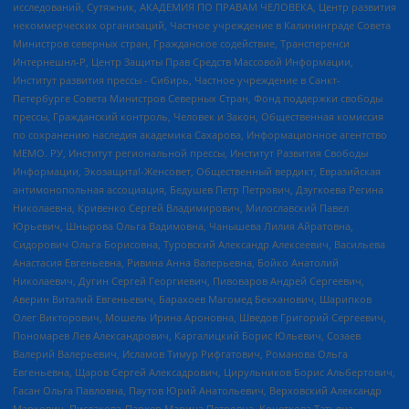
исследований, Сутяжник, АКАДЕМИЯ ПО ПРАВАМ ЧЕЛОВЕКА, Центр развития
некоммерческих организаций, Частное учреждение в Калининграде Совета
Министров северных стран, Гражданское содействие, Трансперенси
Интернешнл-Р, Центр Защиты Прав Средств Массовой Информации,
Институт развития прессы - Сибирь, Частное учреждение в Санкт-
Петербурге Совета Министров Северных Стран, Фонд поддержки свободы
прессы, Гражданский контроль, Человек и Закон, Общественная комиссия
по сохранению наследия академика Сахарова, Информационное агентство
МЕМО. РУ, Институт региональной прессы, Институт Развития Свободы
Информации, Экозащита!-Женсовет, Общественный вердикт, Евразийская
антимонопольная ассоциация, Бедушев Петр Петрович, Дзугкоева Регина
Николаевна, Кривенко Сергей Владимирович, Милославский Павел
Юрьевич, Шнырова Ольга Вадимовна, Чанышева Лилия Айратовна,
Сидорович Ольга Борисовна, Туровский Александр Алексеевич, Васильева
Анастасия Евгеньевна, Ривина Анна Валерьевна, Бойко Анатолий
Николаевич, Дугин Сергей Георгиевич, Пивоваров Андрей Сергеевич,
Аверин Виталий Евгеньевич, Барахоев Магомед Бекханович, Шарипков
Олег Викторович, Мошель Ирина Ароновна, Шведов Григорий Сергеевич,
Пономарев Лев Александрович, Каргалицкий Борис Юльевич, Созаев
Валерий Валерьевич, Исламов Тимур Рифгатович, Романова Ольга
Евгеньевна, Щаров Сергей Алексадрович, Цирульников Борис Альбертович,
Гасан Ольга Павловна, Паутов Юрий Анатольевич, Верховский Александр
Маркович, Пислакова-Паркер Марина Петровна, Кочеткова Татьяна