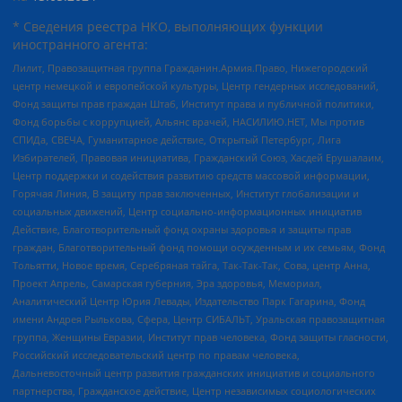
* Сведения реестра НКО, выполняющих функции
иностранного агента:
Лилит, Правозащитная группа Гражданин.Армия.Право, Нижегородский
центр немецкой и европейской культуры, Центр гендерных исследований,
Фонд защиты прав граждан Штаб, Институт права и публичной политики,
Фонд борьбы с коррупцией, Альянс врачей, НАСИЛИЮ.НЕТ, Мы против
СПИДа, СВЕЧА, Гуманитарное действие, Открытый Петербург, Лига
Избирателей, Правовая инициатива, Гражданский Союз, Хасдей Ерушалаим,
Центр поддержки и содействия развитию средств массовой информации,
Горячая Линия, В защиту прав заключенных, Институт глобализации и
социальных движений, Центр социально-информационных инициатив
Действие, Благотворительный фонд охраны здоровья и защиты прав
граждан, Благотворительный фонд помощи осужденным и их семьям, Фонд
Тольятти, Новое время, Серебряная тайга, Так-Так-Так, Сова, центр Анна,
Проект Апрель, Самарская губерния, Эра здоровья, Мемориал,
Аналитический Центр Юрия Левады, Издательство Парк Гагарина, Фонд
имени Андрея Рылькова, Сфера, Центр СИБАЛЬТ, Уральская правозащитная
группа, Женщины Евразии, Институт прав человека, Фонд защиты гласности,
Российский исследовательский центр по правам человека,
Дальневосточный центр развития гражданских инициатив и социального
партнерства, Гражданское действие, Центр независимых социологических