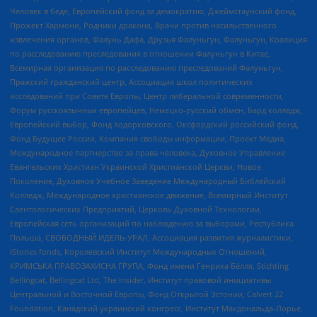
Человек в беде, Европейский фонд за демократию, Джеймстаунский фонд,
Прожект Хармони, Родники дракона, Врачи против насильственного
извлечения органов, Фалунь Дафа, Друзья Фалуньгун, Фалуньгун, Коалиция
по расследованию преследования в отношении Фалуньгун в Китае,
Всемирная организация по расследованию преследований Фалуньгун,
Пражский гражданский центр, Ассоциация школ политических
исследований при Совете Европы, Центр либеральной современности,
Форум русскоязычных европейцев, Немецко-русский обмен, Бард колледж,
Европейский выбор, Фонд Ходорковского, Оксфордский российский фонд,
Фонд Будущее России, Компания свободы информации, Проект Медиа,
Международное партнерство за права человека, Духовное Управление
Евангельских Христиан Украинской Христианской Церкви, Новое
Поколение, Духовное Учебное Заведение Международный Библейский
Колледж, Международное христианское движение, Всемирный Институт
Саентологических Предприятий, Церковь Духовной Технологии,
Европейская сеть организаций по наблюдению за выборами, Республика
Польша, СВОБОДНЫЙ ИДЕЛЬ-УРАЛ, Ассоциация развития журналистики,
IStories fonds, Королевский Институт Международных Отношений,
КРИМСЬКА ПРАВОЗАХИСНА ГРУПА, Фонд имени Генриха Бёлля, Stichting
Bellingcat, Bellingcat Ltd, The Insider, Институт правовой инициативы
Центральной и Восточной Европы, Фонд Открытой Эстонии, Calvert 22
Foundation, Канадский украинский конгресс, Институт Макдональда-Лорье,