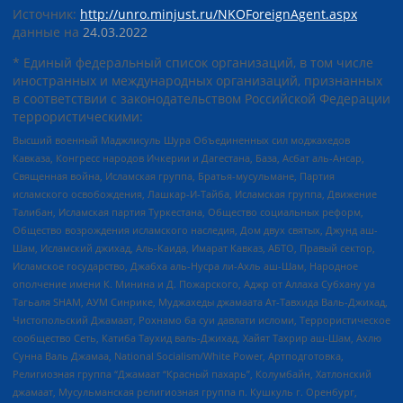
Источник:
http://unro.minjust.ru/NKOForeignAgent.aspx
данные на
24.03.2022
* Единый федеральный список организаций, в том числе
иностранных и международных организаций, признанных
в соответствии с законодательством Российской Федерации
террористическими:
Высший военный Маджлисуль Шура Объединенных сил моджахедов
Кавказа, Конгресс народов Ичкерии и Дагестана, База, Асбат аль-Ансар,
Священная война, Исламская группа, Братья-мусульмане, Партия
исламского освобождения, Лашкар-И-Тайба, Исламская группа, Движение
Талибан, Исламская партия Туркестана, Общество социальных реформ,
Общество возрождения исламского наследия, Дом двух святых, Джунд аш-
Шам, Исламский джихад, Аль-Каида, Имарат Кавказ, АБТО, Правый сектор,
Исламское государство, Джабха аль-Нусра ли-Ахль аш-Шам, Народное
ополчение имени К. Минина и Д. Пожарского, Аджр от Аллаха Субхану уа
Тагьаля SHAM, АУМ Синрике, Муджахеды джамаата Ат-Тавхида Валь-Джихад,
Чистопольский Джамаат, Рохнамо ба суи давлати исломи, Террористическое
сообщество Сеть, Катиба Таухид валь-Джихад, Хайят Тахрир аш-Шам, Ахлю
Сунна Валь Джамаа, National Socialism/White Power, Артподготовка,
Религиозная группа “Джамаат “Красный пахарь”, Колумбайн, Хатлонский
джамаат, Мусульманская религиозная группа п. Кушкуль г. Оренбург,