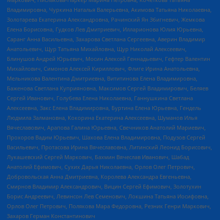
Владимировна, Чуркина Наталья Валерьевна, Акимова Татьяна Николаевна,
Золотарева Екатерина Александровна, Рачинский Ян Збигневич, Жемкова
Елена Борисовна, Гудков Лев Дмитриевич, Илларионова Юлия Юрьевна,
Саранг Анна Васильевна, Захарова Светлана Сергеевна, Аверин Владимир
Анатольевич, Щур Татьяна Михайловна, Щур Николай Алексеевич,
Блинушов Андрей Юрьевич, Мосин Алексей Геннадьевич, Гефтер Валентин
Михайлович, Симонов Алексей Кириллович, Флиге Ирина Анатольевна,
Мельникова Валентина Дмитриевна, Вититинова Елена Владимировна,
Баженова Светлана Куприяновна, Максимов Сергей Владимирович, Беляев
Сергей Иванович, Голубева Елена Николаевна, Ганнушкина Светлана
Алексеевна, Закс Елена Владимировна, Буртина Елена Юрьевна, Гендель
Людмила Залмановна, Кокорина Екатерина Алексеевна, Шуманов Илья
Вячеславович, Арапова Галина Юрьевна, Свечников Анатолий Мариевич,
Прохоров Вадим Юрьевич, Шахова Елена Владимировна, Подузов Сергей
Васильевич, Протасова Ирина Вячеславовна, Литинский Леонид Борисович,
Лукашевский Сергей Маркович, Бахмин Вячеслав Иванович, Шабад
Анатолий Ефимович, Сухих Дарья Николаевна, Орлов Олег Петрович,
Добровольская Анна Дмитриевна, Королева Александра Евгеньевна,
Смирнов Владимир Александрович, Вицин Сергей Ефимович, Золотухин
Борис Андреевич, Левинсон Лев Семенович, Локшина Татьяна Иосифовна,
Орлов Олег Петрович, Полякова Мара Федоровна, Резник Генри Маркович,
Захаров Герман Константинович