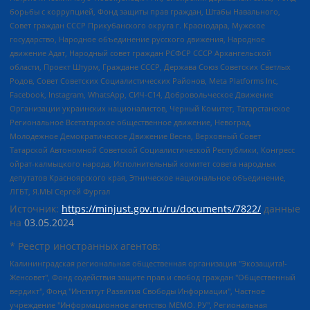
борьбы с коррупцией, Фонд защиты прав граждан, Штабы Навального,
Совет граждан СССР Прикубанского округа г. Краснодара, Мужское
государство, Народное объединение русского движения, Народное
движение Адат, Народный совет граждан РСФСР СССР Архангельской
области, Проект Штурм, Граждане СССР, Держава Союз Советских Светлых
Родов, Совет Советских Социалистических Районов, Meta Platforms Inc,
Facebook, Instagram, WhatsApp, СИЧ-С14, Добровольческое Движение
Организации украинских националистов, Черный Комитет, Татарстанское
Региональное Всетатарское общественное движение, Невоград,
Молодежное Демократическое Движение Весна, Верховный Совет
Татарской Автономной Советской Социалистической Республики, Конгресс
ойрат-калмыцкого народа, Исполнительный комитет совета народных
депутатов Красноярского края, Этническое национальное объединение,
ЛГБТ, Я.МЫ Сергей Фургал
Источник:
https://minjust.gov.ru/ru/documents/7822/
данные
на
03.05.2024
* Реестр иностранных агентов:
Калининградская региональная общественная организация "Экозащита!-Женсовет", Фонд содействия защите прав и свобод граждан "Общественный вердикт", Фонд "Институт Развития Свободы Информации", Частное учреждение "Информационное агентство МЕМО. РУ", Региональная общественная организация "Общественная комиссия по сохранению наследия академика Сахарова", Фонд поддержки свободы прессы, Санкт-Петербургская общественная правозащитная организация "Гражданский контроль", Межрегиональная общественная организация "Информационно-просветительский центр "Мемориал", Региональный Фонд "Центр Защиты Прав Средств Массовой Информации", с 05.12.2023 Фонд "Центр Защиты Прав Средств массовой информации", Региональная общественная благотворительная организация помощи беженцам и мигрантам "Гражданское содействие", Негосударственное образовательное учреждение дополнительного профессионального образования (повышение квалификации) специалистов "АКАДЕМИЯ ПО ПРАВАМ ЧЕЛОВЕКА", Свердловская региональная общественная организация "Сутяжник", Автономная некоммерческая организация "Центр независимых социологических исследований", Союз общественных объединений "Российский исследовательский центр по правам человека", Региональное общественное учреждение научно-информационный центр "МЕМОРИАЛ", Некоммерческая организация "Фонд защиты гласности", Автономная некоммерческая организация "Институт прав человека", Городская общественная организация "Екатеринбургское общество "МЕМОРИАЛ", Городская общественная организация "Рязанское историко-просветительское и правозащитное общество "Мемориал" (Рязанский Мемориал), Челябинский региональный орган общественной самодеятельности – женское общественное объединение "Женщины Евразии", Челябинский региональный орган общественной самодеятельности "Уральская правозащитная группа", Фонд содействия защите здоровья и социальной справедливости имени Андрея Рылькова, Автономная Некоммерческая Организация "Аналитический Центр Юрия Левады", Автономная некоммерческая организация социальной поддержки населения "Проект Апрель", Региональная общественная организация помощи женщинам и детям, находящимся в кризисной ситуации "Информационно-методический центр "Анна", Фонд содействия развитию массовых коммуникаций и правовому просвещению "Так-так-Так", Фонд содействия устойчивому развитию "Серебряная тайга", Свердловский региональный общественный фонд социальных проектов "Новое время", "Idel.Реалии", Кавказ.Реалии, Крым.Реалии, Телеканал Настоящее Время, Татаро-башкирская служба Радио Свобода (Azatliq Radiosi), Радио Свободная Европа/Радио Свобода (PCE/PC), "Сибирь.Реалии", "Фактограф", Благотворительный фонд помощи осужденным и их семьям, Автономная некоммерческая организация "Институт глобализации и социальных движений", Фонд "В защиту прав заключенных", Частное учреждение "Центр поддержки и содействия развитию средств массовой информации", Пензенский региональный общественный благотворительный фонд "Гражданский союз", "Север.Реалии", Некоммерческая организация Фонд "Правовая инициатива", Общество с ограниченной ответственностью "Радио Свободная Европа/Радио Свобода", Чешское информационное агентство "MEDIUM-ORIENT", Красноярская региональная общественная организация "Мы против СПИДа", Камалягин Денис Николаевич, Маркелов Сергей Евгеньевич, Пономарев Лев Александрович, Савицкая Людмила Алексеевна, Автономная некоммерческая организация "Центр по работе с проблемой насилия "НАСИЛИЮ.НЕТ", Межрегиональный профессиональный союз работников здравоохранения "Альянс врачей", Юридическое лицо, зарегистрированное в Латвийской Республике, SIA "Medusa Project" (регистрационный номер 40103797863, дата регистрации 10.06.2014), Некоммерческая организация "Фонд по борьбе с коррупцией", Автономная некоммерческая организация "Институт права и публичной политики", Баданин Роман Сергеевич, Гликин Максим Александрович, Железнова Мария Михайловна, Лукьянова Юлия Сергеевна, Маетная Елизавета Витальевна, Маняхин Петр Борисович, Чуракова Ольга Владимировна, Ярош Юлия Петровна, Юридическое лицо "The Insider SIA", зарегистрированное в Риге, Латвийская Республика (дата регистрации 26.06.2015), являющееся администратором доменного имени интернет-издания "The Insider SIA", https://theins.ru, Постернак Алексей Евгеньевич, Рубин Михаил Аркадьевич, Анин Роман Александрович, Юридическое лицо Istories fonds, зарегистрированное в Латвийской Республике (регистрационный номер 50008295751, дата регистрации 24.02.2020), Великовский Дмитрий Александрович, Долинина Ирина Николаевна, Мароховская Алеся Алексеевна, Шлейнов Роман Юрьевич, Шмагун Олеся Валентиновна, Общество с ограниченной ответственностью "Альтаир 2021", Общество с ограниченной ответственностью "Вега 2021", Общество с ограниченной ответственностью "Главный редактор 2021", Общество с ограниченной ответственностью "Ромашки монолит", Важенков Артем Валерьевич, Ивановская областная общественная организация "Центр гендерных исследований", Гурман Юрий Альбертович, Медиапроект "ОВД-Инфо", Егоров Владимир Владимирович, Жилинский Владимир Александрович, Общество с ограниченной ответственностью "ЗП", Иванова София Юрьевна, Карезина Инна Павловна, Кильтау Екатерина Викторовна, Петров Алексей Викторович, Пискунов Сергей Евгеньевич, Смирнов Сергей Сергеевич, Тихонов Михаил Сергеевич, Общество с ограниченной ответственностью "ЖУРНАЛИСТ-ИНОСТРАННЫЙ АГЕНТ", Арапова Галина Юрьевна, Вольтская Татьяна Анатольевна, Американская компания "Mason G.E.S. Anonymous Foundation" (США), являющаяся владельцем интернет-издания https://mnews.world/, Компания "Stichting Bellingcat", зарегистрированная в Нидерландах (дата регистрации 11.07.2018), Захаров Андрей Вячеславович, Клепиковская Екатерина Дмитриевна, Общество с ограниченной ответственностью "МЕМО", Перл Роман Александрович, Симонов Евгений Алексеевич, Соловьева Елена Анатольевна, Сотников Даниил Владимирович, Сурначева Елизавета Дмитриевна, Автономная некоммерческая организация по защите прав человека и информированию населения "Якутия – Наше Мнение", Общество с ограниченной ответственностью "Москоу диджитал медиа", с 26.01.2023 Общество с ограниченной ответственностью "Чайка Белые сады", Ветошкина Валерия Валерьевна, Заговора Максим Александрович, Межрегиональное общественное движение "Российская ЛГБТ - сеть", Оленичев Максим Владимирович, Павлов Иван Юрьевич, Скворцова Елена Сергеевна, Общество с ограниченной ответственностью "Как бы инагент", Кочетков Игорь Викторович, Общество с ограниченной ответственностью "Честные выборы", Еланчик Олег Александрович, Общество с ограниченной ответственностью "Нобелевский призыв", Гималова Регина Эмилевна, Григорьев Андрей Валерьевич, Григорьева Алина Александровна, Ассоциация по содействию защите прав призывников, альтернативнослужащих и военнослужащих "Правозащитная группа "Гражданин.Армия.Право", Хисамова Регина Фаритовна, Автономная некоммерческая организация по реализации социально-правовых программ "Лилит", Дальневосточное общественное движение "Маяк", Санкт-Петербургская ЛГБТ-инициативная группа "Выход", Инициативная группа ЛГБТ+ "Реверс", Алексеев Андрей Викторович, Бекбулатова Таисия Львовна, Беляев Иван Михайлович, Владыкина Елена Сергеевна, Гельман Марат Александрович, Никульшина Вероника Юрьевна, Толоконникова Надежда Андреевна, Шендерович Виктор Анатольевич, Общество с ограниченной ответственностью "Данное сообщение", Общество с ограниченной ответственностью Издательский дом "Новая глава", Айнбиндер Александра Александровна, Московский комьюнити-центр для ЛГБТ+инициатив, Благотворительный фонд развития филантропии, Deutsche Welle (Германия, Kurt-Schumacher-Strasse 3, 53113 Bonn), Борзунова Мария Михайловна, Воробьев Виктор Викторович, Голубева Анна Львовна, Константинова Алла Михайловна, Малкова Ирина Владимировна, Мурадов Мурад Абдулгалимович, Осетинская Елизавета Николаевна, Понасенков Евгений Николаевич, Ганапольский Матвей Юрьевич, Киселев Евгений Алексеевич, Борухович Ирина Григорьевна, Дремин Иван Тимофеевич, Дубровский Дмитрий Викторович, Красноярская региональная общественная организация поддержки и развития альтернативных образовательных технологий и межкультурных коммуникаций "ИНТЕРРА", Маяковская Екатерина Алексеевна, Фейгин Марк Захарович, Филимонов Андрей Викторович, Дзугкоева Регина Николаевна, Доброхотов Роман Александрович, Дудь Юрий Александрович, Елкин Сергей Владимирович, Кругликов Кирилл Игоревич, Сабунаева Мария Леонидовна, Семенов Алексей Владимирович, Шаинян Карен Багратович, Шульман Екатерина Михайловна, Асафьев Артур Валерьевич, Вахштайн Виктор Семенович, Венедиктов Алексей Алексеевич, Лушникова Екатерина Евгеньевна, Волков Леонид Михайлович, Невзоров Александр Глебович, Пархоменко Сергей Борисович, Сироткин Ярослав Николаевич, Кара-Мурза Владимир Владимирович, Баранова Наталья Владимировна, Гозман Леонид Яковлевич, Кагарлицкий Борис Юльевич, Климарев Михаил Валерьевич, Милов Владимир Станиславович, Автономная некоммерческая организация Краснодарский центр современного искусства "Типография", Моргенштерн Алишер Тагирович, Соболь Любовь Эдуардовна, Общество с ограниченной ответственностью "ЛИЗА НОРМ", Каспаров Гарри Кимович, Ходорковский Михаил Борисович, Общество с ограниченной ответственностью "Апрельские тезисы", Данилович Ирина Брониславовна, Кашин Олег Владимирович, Петров Николай Владимирович, Пивоваров Алексей Владимирович, Соколов Михаил Владимирович, Цветкова Юлия Владимировна, Чичваркин Евгений Александрович, Комитет против пыток/Команда против пыток, Общество с ограниченной ответственностью "Первый научный", Общество с ограниченной ответственностью "Вертолет и ко", Белоцерковская Вероника Борисовна, Кац Максим Евгеньевич, Лазарева Татьяна Юрьевна, Шаведдинов Руслан Табризович, Яшин Илья Валерьевич, Общество с ограниченной ответственностью "Иноагент ААВ", Алешковский Дмитрий Петрович, Альбац Евгения Марковна, Быков Дмитрий Львович, Галямина Юлия Евгеньевна, Лойко Сергей Леонидович, Мартынов Кирилл Константинович, Медведев Сергей Александрович, Крашенинников Федор Геннадиевич, Гордеева Катерина Вл