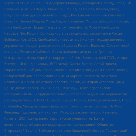
Украинская национальная федерация Канады, Декабристы, Международный
научный центр им Вудро Вильсона, Свободная пресса, Возрождение,
Всеукраинский духовный центр , Риддл, Русский антивоенный комитет в
Швеции, Проект Медуза, Фонд Андрея Сахарова, Форум свободной России,
Лига Свободных Наций, Transparеncy International, Форум Свободных
Народов ПостРоссии, Солидарность с гражданским движением в России –
Solidarus, КрымSOS, Свободный университет, Институт государственного
управления, Форум гражданского общества Россия, Беллона, Союз жителей
островов Тисима и Хабомаи, Съезд народных депутатов, Гринпис
Интернешнл, Фонд борьбы с коррупцией Инк, Завет церквей TCCN, Агора,
Всемирный фонд природы, BDR Novaja Gazeta-Europe, Алтай проект,
Образовательный дом прав человека Чернигов, Фонд Дом Прав Человека,
Белорусский дом прав человека имени Бориса Звозскова, Дом прав
человека Тбилиси, Дом прав человека Ереван, Дом прав человека Крым,
Центр дикого лосося, TVR Studios, ТВ Дождь, Центр европейских
исследований им Вилфрида Мартенса, Сетевое объединение журналистов
расследователей, АЛЛАТРА, За свободную Россию, Свободная Бурятия, Uralic,
UnKremlin, Международная федерация транспортных рабочих, ИстЧам
Финланд, Гудзоновский институт, Фонд Демократического Развития,
Комитет-2024, Центрально-Европейский университет, Центр
восточноевропейских и международных исследований, Общество
Сторожевой башни, Библии и трактатов Свидетелей Иеговы, Гражданский