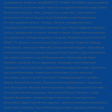
исследований, Сутяжник, АКАДЕМИЯ ПО ПРАВАМ ЧЕЛОВЕКА, Центр развития
некоммерческих организаций, Частное учреждение в Калининграде Совета
Министров северных стран, Гражданское содействие, Трансперенси
Интернешнл-Р, Центр Защиты Прав Средств Массовой Информации,
Институт развития прессы - Сибирь, Частное учреждение в Санкт-
Петербурге Совета Министров Северных Стран, Фонд поддержки свободы
прессы, Гражданский контроль, Человек и Закон, Общественная комиссия
по сохранению наследия академика Сахарова, Информационное агентство
МЕМО. РУ, Институт региональной прессы, Институт Развития Свободы
Информации, Экозащита!-Женсовет, Общественный вердикт, Евразийская
антимонопольная ассоциация, Бедушев Петр Петрович, Дзугкоева Регина
Николаевна, Кривенко Сергей Владимирович, Милославский Павел
Юрьевич, Шнырова Ольга Вадимовна, Чанышева Лилия Айратовна,
Сидорович Ольга Борисовна, Туровский Александр Алексеевич, Васильева
Анастасия Евгеньевна, Ривина Анна Валерьевна, Бойко Анатолий
Николаевич, Дугин Сергей Георгиевич, Пивоваров Андрей Сергеевич,
Аверин Виталий Евгеньевич, Барахоев Магомед Бекханович, Шарипков
Олег Викторович, Мошель Ирина Ароновна, Шведов Григорий Сергеевич,
Пономарев Лев Александрович, Каргалицкий Борис Юльевич, Созаев
Валерий Валерьевич, Исламов Тимур Рифгатович, Романова Ольга
Евгеньевна, Щаров Сергей Алексадрович, Цирульников Борис Альбертович,
Гасан Ольга Павловна, Паутов Юрий Анатольевич, Верховский Александр