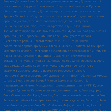
Родовая Держава Русь, Русское национальное единство, Древнерусской
Инглистической церкви Православных Староверов-Инглингов, Русский
общенациональный союз, Движение против нелегальной иммиграции,
Кровь и Честь, О свободе совести и о религиозных объединениях, Омская
организация общественного политического движения Русское
национальное единство, Северное Братство, Клуб Болельщиков
Футбольного Клуба Динамо, Файзрахманисты, Мусульманская религиозная
организация п. Боровский, Община Коренного Русского народа
Щелковского района, Правый сектор, УНА - УНСО, Украинская
повстанческая армия, Тризуб им. Степана Бандеры, Братство, Белый Крест,
Misanthropic division, Религиозное объединение последователей инглиизма,
Народная Социальная Инициатива, TulaSkins, Этнополитическое
объединение Русские, Русское национальное объединение Атака, Мечеть
Мирмамеда, Община Коренного Русского народа г. Астрахани, ВОЛЯ,
Меджлис крымскотатарского народа, Рубеж Севера, ТОЙС, О
противодействии экстремистской деятельности, РЕВТАТПОД, Артподготовка,
Штольц, В честь иконы Божией Матери Державная, Сектор 16,
Независимость, Фирма, Молодежная правозащитная группа МПГ, Курсом
Правды и Единения, Каракольская инициативная группа, Автоград Крю,
Союз Славянских Сил Руси, Алля-Аят, Благотворительный пансионат Ак Умут,
Русская республика Русь, Арестантское уголовное единство, Башкорт, Нация
и свобода, Нация и свобода, W.H.С., Фалунь Дафа, Иртыш Ultras, Русский
Патриотический клуб-Новокузнецк/РПК, Сибирский державный союз, Фонд