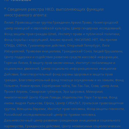
* Сведения реестра НКО, выполняющих функции
иностранного агента:
Лилит, Правозащитная группа Гражданин.Армия.Право, Нижегородский
центр немецкой и европейской культуры, Центр гендерных исследований,
Фонд защиты прав граждан Штаб, Институт права и публичной политики,
Фонд борьбы с коррупцией, Альянс врачей, НАСИЛИЮ.НЕТ, Мы против
СПИДа, СВЕЧА, Гуманитарное действие, Открытый Петербург, Лига
Избирателей, Правовая инициатива, Гражданский Союз, Хасдей Ерушалаим,
Центр поддержки и содействия развитию средств массовой информации,
Горячая Линия, В защиту прав заключенных, Институт глобализации и
социальных движений, Центр социально-информационных инициатив
Действие, Благотворительный фонд охраны здоровья и защиты прав
граждан, Благотворительный фонд помощи осужденным и их семьям, Фонд
Тольятти, Новое время, Серебряная тайга, Так-Так-Так, Сова, центр Анна,
Проект Апрель, Самарская губерния, Эра здоровья, Мемориал,
Аналитический Центр Юрия Левады, Издательство Парк Гагарина, Фонд
имени Андрея Рылькова, Сфера, Центр СИБАЛЬТ, Уральская правозащитная
группа, Женщины Евразии, Институт прав человека, Фонд защиты гласности,
Российский исследовательский центр по правам человека,
Дальневосточный центр развития гражданских инициатив и социального
партнерства, Гражданское действие, Центр независимых социологических