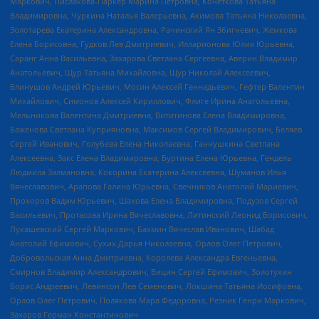
Маркович, Пислакова-Паркер Марина Петровна, Кочеткова Татьяна
Владимировна, Чуркина Наталья Валерьевна, Акимова Татьяна Николаевна,
Золотарева Екатерина Александровна, Рачинский Ян Збигневич, Жемкова
Елена Борисовна, Гудков Лев Дмитриевич, Илларионова Юлия Юрьевна,
Саранг Анна Васильевна, Захарова Светлана Сергеевна, Аверин Владимир
Анатольевич, Щур Татьяна Михайловна, Щур Николай Алексеевич,
Блинушов Андрей Юрьевич, Мосин Алексей Геннадьевич, Гефтер Валентин
Михайлович, Симонов Алексей Кириллович, Флиге Ирина Анатольевна,
Мельникова Валентина Дмитриевна, Вититинова Елена Владимировна,
Баженова Светлана Куприяновна, Максимов Сергей Владимирович, Беляев
Сергей Иванович, Голубева Елена Николаевна, Ганнушкина Светлана
Алексеевна, Закс Елена Владимировна, Буртина Елена Юрьевна, Гендель
Людмила Залмановна, Кокорина Екатерина Алексеевна, Шуманов Илья
Вячеславович, Арапова Галина Юрьевна, Свечников Анатолий Мариевич,
Прохоров Вадим Юрьевич, Шахова Елена Владимировна, Подузов Сергей
Васильевич, Протасова Ирина Вячеславовна, Литинский Леонид Борисович,
Лукашевский Сергей Маркович, Бахмин Вячеслав Иванович, Шабад
Анатолий Ефимович, Сухих Дарья Николаевна, Орлов Олег Петрович,
Добровольская Анна Дмитриевна, Королева Александра Евгеньевна,
Смирнов Владимир Александрович, Вицин Сергей Ефимович, Золотухин
Борис Андреевич, Левинсон Лев Семенович, Локшина Татьяна Иосифовна,
Орлов Олег Петрович, Полякова Мара Федоровна, Резник Генри Маркович,
Захаров Герман Константинович