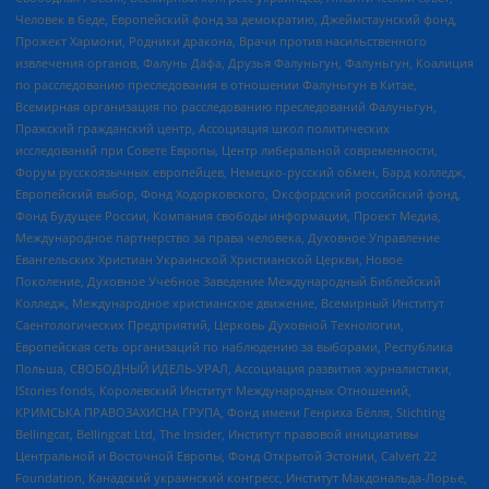
Человек в беде, Европейский фонд за демократию, Джеймстаунский фонд,
Прожект Хармони, Родники дракона, Врачи против насильственного
извлечения органов, Фалунь Дафа, Друзья Фалуньгун, Фалуньгун, Коалиция
по расследованию преследования в отношении Фалуньгун в Китае,
Всемирная организация по расследованию преследований Фалуньгун,
Пражский гражданский центр, Ассоциация школ политических
исследований при Совете Европы, Центр либеральной современности,
Форум русскоязычных европейцев, Немецко-русский обмен, Бард колледж,
Европейский выбор, Фонд Ходорковского, Оксфордский российский фонд,
Фонд Будущее России, Компания свободы информации, Проект Медиа,
Международное партнерство за права человека, Духовное Управление
Евангельских Христиан Украинской Христианской Церкви, Новое
Поколение, Духовное Учебное Заведение Международный Библейский
Колледж, Международное христианское движение, Всемирный Институт
Саентологических Предприятий, Церковь Духовной Технологии,
Европейская сеть организаций по наблюдению за выборами, Республика
Польша, СВОБОДНЫЙ ИДЕЛЬ-УРАЛ, Ассоциация развития журналистики,
IStories fonds, Королевский Институт Международных Отношений,
КРИМСЬКА ПРАВОЗАХИСНА ГРУПА, Фонд имени Генриха Бёлля, Stichting
Bellingcat, Bellingcat Ltd, The Insider, Институт правовой инициативы
Центральной и Восточной Европы, Фонд Открытой Эстонии, Calvert 22
Foundation, Канадский украинский конгресс, Институт Макдональда-Лорье,