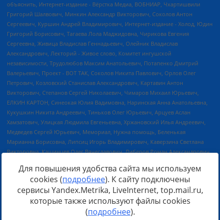
Для повышения удобства сайта мы используем
cookies (
подробнее
). К сайту подключены
сервисы Yandex.Metrika, LiveInternet, top.mail.ru,
Источник:
https://minjust.gov.ru/uploaded/files/reestr-
которые также используют файлы cookies
inostrannyih-agentov-22-03-2024.pdf
данные на
22.03.2024
(
подробнее
).