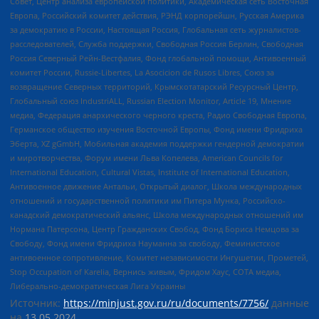
Совет, Центр анализа европейской политики, Академическая сеть Восточная
Европа, Российский комитет действия, РЭНД корпорейшн, Русская Америка
за демократию в России, Настоящая Россия, Глобальная сеть журналистов-
расследователей, Служба поддержки, Свободная Россия Берлин, Свободная
Россия Северный Рейн-Вестфалия, Фонд глобальной помощи, Антивоенный
комитет России, Russie-Libertes, La Asocicion de Rusos Libres, Союз за
возвращение Северных территорий, Крымскотатарский Ресурсный Центр,
Глобальный союз IndustriALL, Russian Election Monitor, Article 19, Мнение
медиа, Федерация анархического черного креста, Радио Свободная Европа,
Германское общество изучения Восточной Европы, Фонд имени Фридриха
Эберта, XZ gGmbH, Мобильная академия поддержки гендерной демократии
и миротворчества, Форум имени Льва Копелева, American Councils for
International Education, Cultural Vistas, Institute of International Education,
Антивоенное движение Антальи, Открытый диалог, Школа международных
отношений и государственной политики им Питера Мунка, Российско-
канадский демократический альянс, Школа международных отношений им
Нормана Патерсона, Центр Гражданских Свобод, Фонд Бориса Немцова за
Свободу, Фонд имени Фридриха Науманна за свободу, Феминистское
антивоенное сопротивление, Комитет независимости Ингушетии, Прометей,
Stop Occupation of Karelia, Вернись живым, Фридом Хаус, СОТА медиа,
Либерально-демократическая Лига Украины
Источник:
https://minjust.gov.ru/ru/documents/7756/
данные
на
13.05.2024