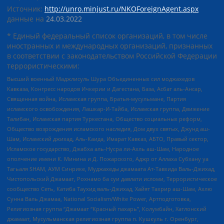
Источник:
http://unro.minjust.ru/NKOForeignAgent.aspx
данные на
24.03.2022
* Единый федеральный список организаций, в том числе
иностранных и международных организаций, признанных
в соответствии с законодательством Российской Федерации
террористическими:
Высший военный Маджлисуль Шура Объединенных сил моджахедов
Кавказа, Конгресс народов Ичкерии и Дагестана, База, Асбат аль-Ансар,
Священная война, Исламская группа, Братья-мусульмане, Партия
исламского освобождения, Лашкар-И-Тайба, Исламская группа, Движение
Талибан, Исламская партия Туркестана, Общество социальных реформ,
Общество возрождения исламского наследия, Дом двух святых, Джунд аш-
Шам, Исламский джихад, Аль-Каида, Имарат Кавказ, АБТО, Правый сектор,
Исламское государство, Джабха аль-Нусра ли-Ахль аш-Шам, Народное
ополчение имени К. Минина и Д. Пожарского, Аджр от Аллаха Субхану уа
Тагьаля SHAM, АУМ Синрике, Муджахеды джамаата Ат-Тавхида Валь-Джихад,
Чистопольский Джамаат, Рохнамо ба суи давлати исломи, Террористическое
сообщество Сеть, Катиба Таухид валь-Джихад, Хайят Тахрир аш-Шам, Ахлю
Сунна Валь Джамаа, National Socialism/White Power, Артподготовка,
Религиозная группа “Джамаат “Красный пахарь”, Колумбайн, Хатлонский
джамаат, Мусульманская религиозная группа п. Кушкуль г. Оренбург,