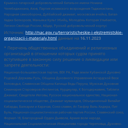
Крымско-татарский добровольческий батальон имени Номана
Челебиджихана, Азов, Партия исламского возрождения Таджикистана,
Народная самооборона, Дуббайский джамаат, московская ячейка, Батал-
Хаджи Белхороев, Маньяки Культ Убийц, Молодёжь Которая Улыбается,
Легион Свобода России, Айдар, Русский добровольческий корпус
Источник:
http://nac.gov.ru/terroristicheskie-i-ekstremistskie-
organizacii-i-materialy.html
данные на
16.11.2023
* Перечень общественных объединений и религиозных
организаций в отношении которых судом принято
вступившее в законную силу решение о ликвидации или
запрете деятельности:
Национал-большевистская партия, ВЕК РА, Рада земли Кубанской Духовно
Родовой Державы Русь, Община Духовного Управления Асгардской Веси
Беловодья, Славянская Община Капища Веды Перуна, Мужская Духовная
Семинария Староверов-Инглингов, Нурджулар, К Богодержавию, Таблиги
Джамаат, Свидетели Иеговы, Русское национальное единство, Национал-
социалистическое общество, Джамаат мувахидов, Объединенный Вилайат
Кабарды, Балкарии и Карачая, Союз славян, Ат-Такфир Валь-Хиджра, Пит
Буль, Национал-социалистическая рабочая партия России, Славянский союз,
Формат-18, Благородный Орден Дьявола, Армия воли народа,
Национальная Социалистическая Инициатива города Череповца, Духовно-