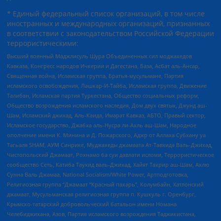
* Единый федеральный список организаций, в том числе
иностранных и международных организаций, признанных
в соответствии с законодательством Российской Федерации
террористическими:
Высший военный Маджлисуль Шура Объединенных сил моджахедов
Кавказа, Конгресс народов Ичкерии и Дагестана, База, Асбат аль-Ансар,
Священная война, Исламская группа, Братья-мусульмане, Партия
исламского освобождения, Лашкар-И-Тайба, Исламская группа, Движение
Талибан, Исламская партия Туркестана, Общество социальных реформ,
Общество возрождения исламского наследия, Дом двух святых, Джунд аш-
Шам, Исламский джихад, Аль-Каида, Имарат Кавказ, АБТО, Правый сектор,
Исламское государство, Джабха аль-Нусра ли-Ахль аш-Шам, Народное
ополчение имени К. Минина и Д. Пожарского, Аджр от Аллаха Субхану уа
Тагьаля SHAM, АУМ Синрике, Муджахеды джамаата Ат-Тавхида Валь-Джихад,
Чистопольский Джамаат, Рохнамо ба суи давлати исломи, Террористическое
сообщество Сеть, Катиба Таухид валь-Джихад, Хайят Тахрир аш-Шам, Ахлю
Сунна Валь Джамаа, National Socialism/White Power, Артподготовка,
Религиозная группа “Джамаат “Красный пахарь”, Колумбайн, Хатлонский
джамаат, Мусульманская религиозная группа п. Кушкуль г. Оренбург,
Крымско-татарский добровольческий батальон имени Номана
Челебиджихана, Азов, Партия исламского возрождения Таджикистана,