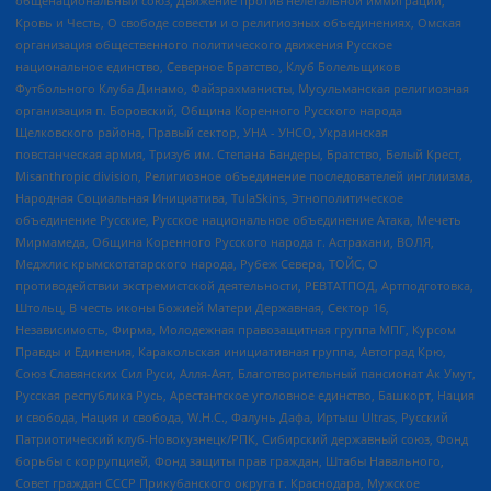
общенациональный союз, Движение против нелегальной иммиграции,
Кровь и Честь, О свободе совести и о религиозных объединениях, Омская
организация общественного политического движения Русское
национальное единство, Северное Братство, Клуб Болельщиков
Футбольного Клуба Динамо, Файзрахманисты, Мусульманская религиозная
организация п. Боровский, Община Коренного Русского народа
Щелковского района, Правый сектор, УНА - УНСО, Украинская
повстанческая армия, Тризуб им. Степана Бандеры, Братство, Белый Крест,
Misanthropic division, Религиозное объединение последователей инглиизма,
Народная Социальная Инициатива, TulaSkins, Этнополитическое
объединение Русские, Русское национальное объединение Атака, Мечеть
Мирмамеда, Община Коренного Русского народа г. Астрахани, ВОЛЯ,
Меджлис крымскотатарского народа, Рубеж Севера, ТОЙС, О
противодействии экстремистской деятельности, РЕВТАТПОД, Артподготовка,
Штольц, В честь иконы Божией Матери Державная, Сектор 16,
Независимость, Фирма, Молодежная правозащитная группа МПГ, Курсом
Правды и Единения, Каракольская инициативная группа, Автоград Крю,
Союз Славянских Сил Руси, Алля-Аят, Благотворительный пансионат Ак Умут,
Русская республика Русь, Арестантское уголовное единство, Башкорт, Нация
и свобода, Нация и свобода, W.H.С., Фалунь Дафа, Иртыш Ultras, Русский
Патриотический клуб-Новокузнецк/РПК, Сибирский державный союз, Фонд
борьбы с коррупцией, Фонд защиты прав граждан, Штабы Навального,
Совет граждан СССР Прикубанского округа г. Краснодара, Мужское