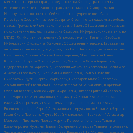
Министров северных стран, Гражданское содействие, Трансперенси
Интернешнл-Р, Центр Защиты Прав Средств Массовой Информации,
Институт развития прессы - Сибирь, Частное учреждение в Санкт-
Петербурге Совета Министров Северных Стран, Фонд поддержки свободы
прессы, Гражданский контроль, Человек и Закон, Общественная комиссия
по сохранению наследия академика Сахарова, Информационное агентство
МЕМО. РУ, Институт региональной прессы, Институт Развития Свободы
Информации, Экозащита!-Женсовет, Общественный вердикт, Евразийская
антимонопольная ассоциация, Бедушев Петр Петрович, Дзугкоева Регина
Николаевна, Кривенко Сергей Владимирович, Милославский Павел
Юрьевич, Шнырова Ольга Вадимовна, Чанышева Лилия Айратовна,
Сидорович Ольга Борисовна, Туровский Александр Алексеевич, Васильева
Анастасия Евгеньевна, Ривина Анна Валерьевна, Бойко Анатолий
Николаевич, Дугин Сергей Георгиевич, Пивоваров Андрей Сергеевич,
Аверин Виталий Евгеньевич, Барахоев Магомед Бекханович, Шарипков
Олег Викторович, Мошель Ирина Ароновна, Шведов Григорий Сергеевич,
Пономарев Лев Александрович, Каргалицкий Борис Юльевич, Созаев
Валерий Валерьевич, Исламов Тимур Рифгатович, Романова Ольга
Евгеньевна, Щаров Сергей Алексадрович, Цирульников Борис Альбертович,
Гасан Ольга Павловна, Паутов Юрий Анатольевич, Верховский Александр
Маркович, Пислакова-Паркер Марина Петровна, Кочеткова Татьяна
Владимировна, Чуркина Наталья Валерьевна, Акимова Татьяна Николаевна,
Золотарева Екатерина Александровна, Рачинский Ян Збигневич, Жемкова