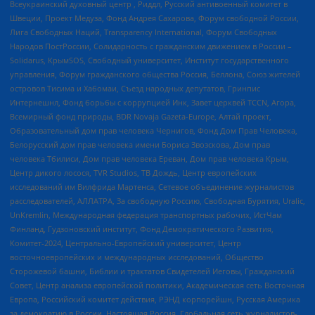
Всеукраинский духовный центр , Риддл, Русский антивоенный комитет в
Швеции, Проект Медуза, Фонд Андрея Сахарова, Форум свободной России,
Лига Свободных Наций, Transparеncy International, Форум Свободных
Народов ПостРоссии, Солидарность с гражданским движением в России –
Solidarus, КрымSOS, Свободный университет, Институт государственного
управления, Форум гражданского общества Россия, Беллона, Союз жителей
островов Тисима и Хабомаи, Съезд народных депутатов, Гринпис
Интернешнл, Фонд борьбы с коррупцией Инк, Завет церквей TCCN, Агора,
Всемирный фонд природы, BDR Novaja Gazeta-Europe, Алтай проект,
Образовательный дом прав человека Чернигов, Фонд Дом Прав Человека,
Белорусский дом прав человека имени Бориса Звозскова, Дом прав
человека Тбилиси, Дом прав человека Ереван, Дом прав человека Крым,
Центр дикого лосося, TVR Studios, ТВ Дождь, Центр европейских
исследований им Вилфрида Мартенса, Сетевое объединение журналистов
расследователей, АЛЛАТРА, За свободную Россию, Свободная Бурятия, Uralic,
UnKremlin, Международная федерация транспортных рабочих, ИстЧам
Финланд, Гудзоновский институт, Фонд Демократического Развития,
Комитет-2024, Центрально-Европейский университет, Центр
восточноевропейских и международных исследований, Общество
Сторожевой башни, Библии и трактатов Свидетелей Иеговы, Гражданский
Совет, Центр анализа европейской политики, Академическая сеть Восточная
Европа, Российский комитет действия, РЭНД корпорейшн, Русская Америка
за демократию в России, Настоящая Россия, Глобальная сеть журналистов-