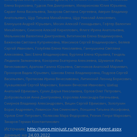
Елена Борисовна, Гудков Лев Дмитриевич, Илларионова Юлия Юрьевна,
Саранг Анна Васильевна, Захарова Светлана Сергеевна, Аверин Владимир
Анатольевич, Щур Татьяна Михайловна, Щур Николай Алексеевич,
Блинушов Андрей Юрьевич, Мосин Алексей Геннадьевич, Гефтер Валентин
Михайлович, Симонов Алексей Кириллович, Флиге Ирина Анатольевна,
Мельникова Валентина Дмитриевна, Вититинова Елена Владимировна,
Баженова Светлана Куприяновна, Максимов Сергей Владимирович, Беляев
Сергей Иванович, Голубева Елена Николаевна, Ганнушкина Светлана
Алексеевна, Закс Елена Владимировна, Буртина Елена Юрьевна, Гендель
Людмила Залмановна, Кокорина Екатерина Алексеевна, Шуманов Илья
Вячеславович, Арапова Галина Юрьевна, Свечников Анатолий Мариевич,
Прохоров Вадим Юрьевич, Шахова Елена Владимировна, Подузов Сергей
Васильевич, Протасова Ирина Вячеславовна, Литинский Леонид Борисович,
Лукашевский Сергей Маркович, Бахмин Вячеслав Иванович, Шабад
Анатолий Ефимович, Сухих Дарья Николаевна, Орлов Олег Петрович,
Добровольская Анна Дмитриевна, Королева Александра Евгеньевна,
Смирнов Владимир Александрович, Вицин Сергей Ефимович, Золотухин
Борис Андреевич, Левинсон Лев Семенович, Локшина Татьяна Иосифовна,
Орлов Олег Петрович, Полякова Мара Федоровна, Резник Генри Маркович,
Захаров Герман Константинович
Источник:
http://unro.minjust.ru/NKOForeignAgent.aspx
данные на
24.03.2022