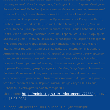
расследователей, Служба поддержки, Свободная Россия Берлин, Свободная
Россия Северный Рейн-Вестфалия, Фонд глобальной помощи, Антивоенный
комитет России, Russie-Libertes, La Asocicion de Rusos Libres, Союз за
возвращение Северных территорий, Крымскотатарский Ресурсный Центр,
Глобальный союз IndustriALL, Russian Election Monitor, Article 19, Мнение
медиа, Федерация анархического черного креста, Радио Свободная Европа,
Германское общество изучения Восточной Европы, Фонд имени Фридриха
Эберта, XZ gGmbH, Мобильная академия поддержки гендерной демократии
и миротворчества, Форум имени Льва Копелева, American Councils for
International Education, Cultural Vistas, Institute of International Education,
Антивоенное движение Антальи, Открытый диалог, Школа международных
отношений и государственной политики им Питера Мунка, Российско-
канадский демократический альянс, Школа международных отношений им
Нормана Патерсона, Центр Гражданских Свобод, Фонд Бориса Немцова за
Свободу, Фонд имени Фридриха Науманна за свободу, Феминистское
антивоенное сопротивление, Комитет независимости Ингушетии, Прометей,
Stop Occupation of Karelia, Вернись живым, Фридом Хаус, СОТА медиа,
Либерально-демократическая Лига Украины
Источник:
https://minjust.gov.ru/ru/documents/7756/
данные
на
13.05.2024
* Сведения реестра НКО, выполняющих функции