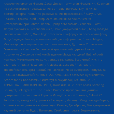
извлечения органов, Фалунь Дафа, Друзья Фалуньгун, Фалуньгун, Коалиция
по расследованию преследования в отношении Фалуньгун в Китае,
Всемирная организация по расследованию преследований Фалуньгун,
Пражский гражданский центр, Ассоциация школ политических
исследований при Совете Европы, Центр либеральной современности,
Форум русскоязычных европейцев, Немецко-русский обмен, Бард колледж,
Европейский выбор, Фонд Ходорковского, Оксфордский российский фонд,
Фонд Будущее России, Компания свободы информации, Проект Медиа,
Международное партнерство за права человека, Духовное Управление
Евангельских Христиан Украинской Христианской Церкви, Новое
Поколение, Духовное Учебное Заведение Международный Библейский
Колледж, Международное христианское движение, Всемирный Институт
Саентологических Предприятий, Церковь Духовной Технологии,
Европейская сеть организаций по наблюдению за выборами, Республика
Польша, СВОБОДНЫЙ ИДЕЛЬ-УРАЛ, Ассоциация развития журналистики,
IStories fonds, Королевский Институт Международных Отношений,
КРИМСЬКА ПРАВОЗАХИСНА ГРУПА, Фонд имени Генриха Бёлля, Stichting
Bellingcat, Bellingcat Ltd, The Insider, Институт правовой инициативы
Центральной и Восточной Европы, Фонд Открытой Эстонии, Calvert 22
Foundation, Канадский украинский конгресс, Институт Макдональда-Лорье,
Украинская национальная федерация Канады, Декабристы, Международный
научный центр им Вудро Вильсона, Свободная пресса, Возрождение,