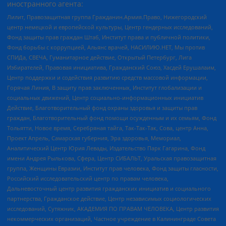
иностранного агента:
Лилит, Правозащитная группа Гражданин.Армия.Право, Нижегородский
центр немецкой и европейской культуры, Центр гендерных исследований,
Фонд защиты прав граждан Штаб, Институт права и публичной политики,
Фонд борьбы с коррупцией, Альянс врачей, НАСИЛИЮ.НЕТ, Мы против
СПИДа, СВЕЧА, Гуманитарное действие, Открытый Петербург, Лига
Избирателей, Правовая инициатива, Гражданский Союз, Хасдей Ерушалаим,
Центр поддержки и содействия развитию средств массовой информации,
Горячая Линия, В защиту прав заключенных, Институт глобализации и
социальных движений, Центр социально-информационных инициатив
Действие, Благотворительный фонд охраны здоровья и защиты прав
граждан, Благотворительный фонд помощи осужденным и их семьям, Фонд
Тольятти, Новое время, Серебряная тайга, Так-Так-Так, Сова, центр Анна,
Проект Апрель, Самарская губерния, Эра здоровья, Мемориал,
Аналитический Центр Юрия Левады, Издательство Парк Гагарина, Фонд
имени Андрея Рылькова, Сфера, Центр СИБАЛЬТ, Уральская правозащитная
группа, Женщины Евразии, Институт прав человека, Фонд защиты гласности,
Российский исследовательский центр по правам человека,
Дальневосточный центр развития гражданских инициатив и социального
партнерства, Гражданское действие, Центр независимых социологических
исследований, Сутяжник, АКАДЕМИЯ ПО ПРАВАМ ЧЕЛОВЕКА, Центр развития
некоммерческих организаций, Частное учреждение в Калининграде Совета