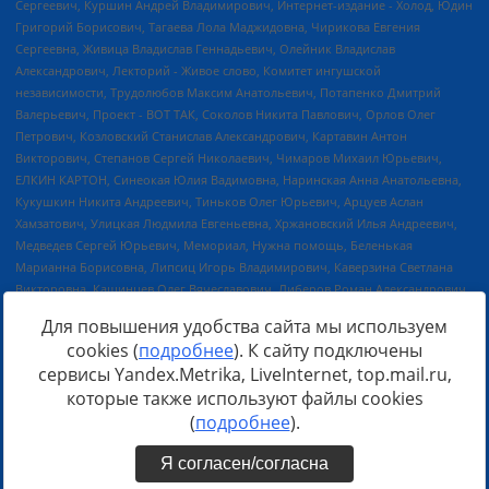
Для повышения удобства сайта мы используем
cookies (
подробнее
). К сайту подключены
сервисы Yandex.Metrika, LiveInternet, top.mail.ru,
Источник:
https://minjust.gov.ru/uploaded/files/reestr-
которые также используют файлы cookies
inostrannyih-agentov-22-03-2024.pdf
данные на
22.03.2024
(
подробнее
).
Я согласен/согласна