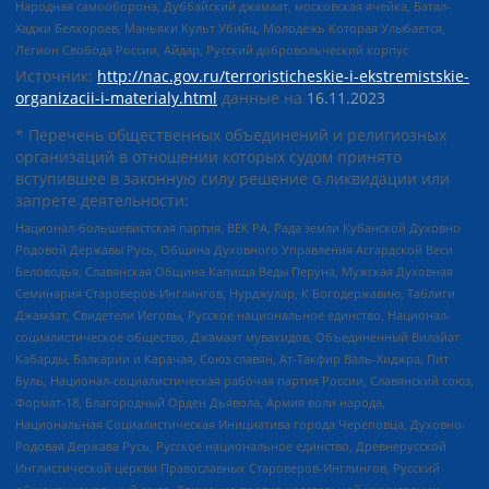
Народная самооборона, Дуббайский джамаат, московская ячейка, Батал-
Хаджи Белхороев, Маньяки Культ Убийц, Молодёжь Которая Улыбается,
Легион Свобода России, Айдар, Русский добровольческий корпус
Источник:
http://nac.gov.ru/terroristicheskie-i-ekstremistskie-
organizacii-i-materialy.html
данные на
16.11.2023
* Перечень общественных объединений и религиозных
организаций в отношении которых судом принято
вступившее в законную силу решение о ликвидации или
запрете деятельности:
Национал-большевистская партия, ВЕК РА, Рада земли Кубанской Духовно
Родовой Державы Русь, Община Духовного Управления Асгардской Веси
Беловодья, Славянская Община Капища Веды Перуна, Мужская Духовная
Семинария Староверов-Инглингов, Нурджулар, К Богодержавию, Таблиги
Джамаат, Свидетели Иеговы, Русское национальное единство, Национал-
социалистическое общество, Джамаат мувахидов, Объединенный Вилайат
Кабарды, Балкарии и Карачая, Союз славян, Ат-Такфир Валь-Хиджра, Пит
Буль, Национал-социалистическая рабочая партия России, Славянский союз,
Формат-18, Благородный Орден Дьявола, Армия воли народа,
Национальная Социалистическая Инициатива города Череповца, Духовно-
Родовая Держава Русь, Русское национальное единство, Древнерусской
Инглистической церкви Православных Староверов-Инглингов, Русский