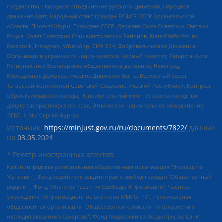
государство, Народное объединение русского движения, Народное
движение Адат, Народный совет граждан РСФСР СССР Архангельской
области, Проект Штурм, Граждане СССР, Держава Союз Советских Светлых
Родов, Совет Советских Социалистических Районов, Meta Platforms Inc,
Facebook, Instagram, WhatsApp, СИЧ-С14, Добровольческое Движение
Организации украинских националистов, Черный Комитет, Татарстанское
Региональное Всетатарское общественное движение, Невоград,
Молодежное Демократическое Движение Весна, Верховный Совет
Татарской Автономной Советской Социалистической Республики, Конгресс
ойрат-калмыцкого народа, Исполнительный комитет совета народных
депутатов Красноярского края, Этническое национальное объединение,
ЛГБТ, Я.МЫ Сергей Фургал
Источник:
https://minjust.gov.ru/ru/documents/7822/
данные
на
03.05.2024
* Реестр иностранных агентов:
Калининградская региональная общественная организация "Экозащита!-Женсовет", Фонд содействия защите прав и свобод граждан "Общественный вердикт", Фонд "Институт Развития Свободы Информации", Частное учреждение "Информационное агентство МЕМО. РУ", Региональная общественная организация "Общественная комиссия по сохранению наследия академика Сахарова", Фонд поддержки свободы прессы, Санкт-Петербургская общественная правозащитная организация "Гражданский контроль", Межрегиональная общественная организация "Информационно-просветительский центр "Мемориал", Региональный Фонд "Центр Защиты Прав Средств Массовой Информации", с 05.12.2023 Фонд "Центр Защиты Прав Средств массовой информации", Региональная общественная благотворительная организация помощи беженцам и мигрантам "Гражданское содействие", Негосударственное образовательное учреждение дополнительного профессионального образования (повышение квалификации) специалистов "АКАДЕМИЯ ПО ПРАВАМ ЧЕЛОВЕКА", Свердловская региональная общественная организация "Сутяжник", Автономная некоммерческая организация "Центр независимых социологических исследований", Союз общественных объединений "Российский исследовательский центр по правам человека", Региональное общественное учреждение научно-информационный центр "МЕМОРИАЛ", Некоммерческая организация "Фонд защиты гласности", Автономная некоммерческая организация "Институт прав человека", Городская общественная организация "Екатеринбургское общество "МЕМОРИАЛ", Городская общественная организация "Рязанское историко-просветительское и правозащитное общество "Мемориал" (Рязанский Мемориал), Челябинский региональный орган общественной самодеятельности – женское общественное объединение "Женщины Евразии", Челябинский региональный орган общественной самодеятельности "Уральская правозащитная группа", Фонд содействия защите здоровья и социальной справедливости имени Андрея Рылькова, Автономная Некоммерческая Организация "Аналитический Центр Юрия Левады", Автономная некоммерческая организация социальной поддержки населения "Проект Апрель", Региональная общественная организация помощи женщинам и детям, находящимся в кризисной ситуации "Информационно-методический центр "Анна", Фонд содействия развитию массовых коммуникаций и правовому просвещению "Так-так-Так", Фонд содействия устойчивому развитию "Серебряная тайга", Свердловский региональный общественный фонд социальных проектов "Новое время", "Idel.Реалии", Кавказ.Реалии, Крым.Реалии, Телеканал Настоящее Время, Татаро-башкирская служба Радио Свобода (Azatliq Radiosi), Радио Свободная Европа/Радио Свобода (PCE/PC), "Сибирь.Реалии", "Фактограф", Благотворительный фонд помощи осужденным и их семьям, Автономная некоммерческая организация "Институт глобализации и социальных движений", Фонд "В защиту прав заключенных", Частное учреждение "Центр поддержки и содействия развитию средств массовой информации", Пензенский региональный общественный благотворительный фонд "Гражданский союз", "Север.Реалии", Некоммерческая организация Фонд "Правовая инициатива", Общество с ограниченной ответственностью "Радио Свободная Европа/Радио Свобода", Чешское информационное агентство "MEDIUM-ORIENT", Красноярская региональная общественная организация "Мы против СПИДа", Камалягин Денис Николаевич, Маркелов Сергей Евгеньевич, Пономарев Лев Александрович, Савицкая Людмила Алексеевна, Автономная некоммерческая организация "Центр по работе с проблемой насилия "НАСИЛИЮ.НЕТ", Межрегиональный профессиональный союз работников здравоохранения "Альянс врачей", Юридическое лицо, зарегистрированное в Латвийской Республике, SIA "Medusa Project" (регистрационный номер 40103797863, дата регистрации 10.06.2014), Некоммерческая организация "Фонд по борьбе с коррупцией", Автономная некоммерческая организация "Институт права и публичной политики", Баданин Роман Сергеевич, Гликин Максим Александрович, Железнова Мария Михайловна, Лукьянова Юлия Сергеевна, Маетная Елизавета Витальевна, Маняхин Петр Борисович, Чуракова Ольга Владимировна, Ярош Юлия Петровна, Юридическое лицо "The Insider SIA", зарегистрированное в Риге, Латвийская Республика (дата регистрации 26.06.2015), являющееся администратором доменного имени интернет-издания "The Insider SIA", https://theins.ru, Постернак Алексей Евгеньевич, Рубин Михаил Аркадьевич, Анин Роман Александрович, Юридическое лицо Istories fonds, зарегистрированное в Латвийской Республике (регистрационный номер 50008295751, дата регистрации 24.02.2020), Великовский Дмитрий Александрович, Долинина Ирина Николаевна, Мароховская Алеся Алексеевна, Шлейнов Роман Юрьевич, Шмагун Олеся Валентиновна, Общество с ограниченной ответственностью "Альтаир 2021", Общество с ограниченной ответственностью "Вега 2021", Общество с ограниченной ответственностью "Главный редактор 2021", Общество с ограниченной ответственностью "Ромашки монолит", Важенков Артем Валерьевич, Ивановская областная общественная организация "Центр гендерных исследований", Гурман Юрий Альбертович, Медиапроект "ОВД-Инфо", Егоров Владимир Владимирович, Жилинский Владимир Александрович, Общество с ограниченной ответственностью "ЗП", Иванова София Юрьевна, Карезина Инна Павловна, Кильтау Екатерина Викторовна, Петров Алексей Викторович, Пискунов Сергей Евгеньевич, Смирнов Сергей Сергеевич, Тихонов Михаил Сергеевич, Общество с ограниченной ответственностью "ЖУРНАЛИСТ-ИНОСТРАННЫЙ АГЕНТ", Арапова Галина Юрьевна, Вольтская Татьяна Анатольевна, Американская компания "Mason G.E.S. Anonymous Foundation" (США), являющаяся владельцем интернет-издания https://mnews.world/, Компания "Stichting Bellingcat", зарегистрированная в Нидерландах (дата регистрации 11.07.2018), Захаров Андрей Вячеславович, Клепиковская Екатерина Дмитриевна, Общество с ограниченной ответственностью "МЕМО", Перл Роман Александрович, Симонов Евгений Алексеевич, Соловьева Елена Анатольевна, Сотников Даниил Владимирович, Сурначева Елизавета Дмитриевна, Автономная некоммерческая организация по защите прав человека и информированию населения "Якутия – Наше Мнение", Общество с ограниченной ответственностью "Москоу диджитал медиа", с 26.01.2023 Общество с ограниченной ответственностью "Чайка Белые сады", Ветошкина Валерия Валерьевна, Заговора Максим Александрович, Межрегиональное общественное движение "Российская ЛГБТ - сеть", Оленичев Максим Владимирович, Павлов Иван Юрьевич, Скворцова Елена Сергеевна, Общество с ограниченной ответственностью "Как бы инагент", Кочетков Игорь Викторович, Общество с ограниченной ответственностью "Честные выборы", Еланчик Олег Александрович, Общество с ограниченной ответственностью "Нобелевский призыв", Гималова Регина Эмилевна, Григорьев Андрей Валерьевич, Григорьева Алина Александровна, Ассоциация по содействию защите прав призывников, альтернативнослужащих и военнослужащих "Правозащитная группа "Гражданин.Армия.Право", Хисамова Регина Фаритовна, Автономная некоммерческая организация по реализации социально-правовых программ "Лилит", Дальневосточное общественное движение "Маяк", Санкт-Петербургская ЛГБТ-инициативная группа "Выход", Инициативная группа ЛГБТ+ "Реверс", Алексеев Андрей Викторович, Бекбулатова Таисия Львовна, Беляев Иван Михайлович, Владыкина Елена Сергеевна, Гельман Марат Александрович, Никульшина Вероника Юрьевна, Толоконникова Надежда Андреевна, Шендерович Виктор Анатольевич, Общество с ограниченной ответственностью "Данное сообщение", Общество с ограниченной ответственностью Издательский дом "Новая глава", Айнбиндер Александра Александровна, Московский комьюнити-центр для ЛГБТ+инициатив, Благотворительный фонд развития филантропии, Deutsche Welle (Германия, Kurt-Schumacher-Strasse 3, 53113 Bonn), Борзунова Мария Михайловна, Воробьев Виктор Викторович, Голубева Анна Львовна, Константинова Алла Михайловна, Малкова Ирина Владимировна, Мурадов Мурад Абдулгалимович, Осетинская Елизавета Николаевна, Понасенков Евгений Николаевич, Ганапольский Матвей Юрьевич, Киселев Евгений Алексеевич, Борухович Ирина Григорьевна, Дремин Иван Тимофеевич, Дубровский Дмитрий Викторович, Красноярская региональная общественная организация поддержки и развития альтернативных образовательных технологий и межкультурных коммуникаций "ИНТЕРРА", Маяковская Екатерина Алексеевна, Фейгин Марк Захарович, Филимонов Андрей Викторович, Дзугкоева Регина Николаевна, Доброхотов Роман Александрович, Дудь Юрий Александрович, Елкин Сергей Владимирович, Кругликов Кирилл Игоревич, Сабунаева Мария Леонидовна, Семенов Алексей Владимирович, Шаинян Карен Багратович, Шульман Екатерина Михайловна, Асафьев Артур Валерьевич, Вахштайн Виктор Семенович, Венедиктов Алексей Алексеевич, Лушникова Екатерина Евгеньевна, Волков Леонид Михайлович, Невзоров Александр Глебович, Пархоменко Сергей Борисович, Сироткин Ярослав Николаевич, Кара-Мурза Владимир Владимирович, Баранова Наталья Владимировна, Гозман Леонид Яковлевич, Кагарлицкий Борис Юльевич, Климарев Михаил Валерьевич, Милов Владимир Станиславович, Автономная некоммерческая организация Краснодарский центр современного искусства "Типография", Моргенштерн Алишер Тагирович, Соболь Любовь Эдуардовна, Общество с ограниченной ответственностью "ЛИЗА НОРМ", Каспаров Гарри Кимович, Ходорковский Михаил Борисович, Общество с ограниченной ответственностью "Апрельские тезисы", Данилович Ирина Брониславовна, Кашин Олег Владимирович, Петров Николай Владимирович, Пивоваров Алексей Владимирович, Соколов Михаил Владимирович, Цветкова Юлия Владимировна, Чичваркин Евгений Александрович, Комитет против пыток/Команда против пыток, Общество с ограниченной ответственностью "Первый научный", Общество с ограниченной ответственностью "Вертолет и ко", Белоцерковская Вероника Борисовна, Кац Максим Евгеньевич, Лазарева Татьяна Юрьевна, Шаведдинов Руслан Табризович, Яшин Илья Валерьевич, Общество с ограниченной ответственностью "Иноагент ААВ", Алешковский Дмитрий Петрович, Альбац Евгения Марковна, Быков Дмитрий Львович, Галямина Юлия Евгеньевна, Лойко Сергей Леонидович, Мартынов Кирилл Константинович, Медведев Сергей Александрович, Крашенинников Федор Геннадиевич, Гордеева Катерина Вл