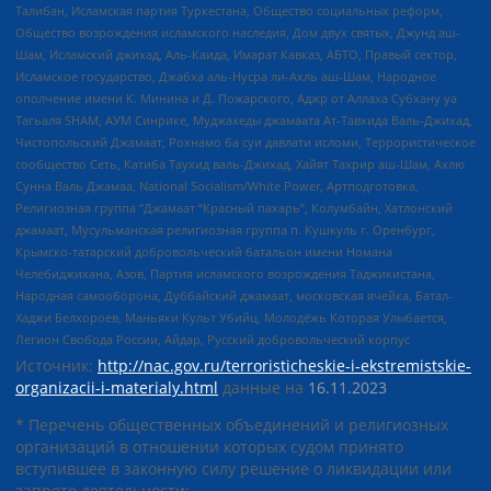
Талибан, Исламская партия Туркестана, Общество социальных реформ,
Общество возрождения исламского наследия, Дом двух святых, Джунд аш-
Шам, Исламский джихад, Аль-Каида, Имарат Кавказ, АБТО, Правый сектор,
Исламское государство, Джабха аль-Нусра ли-Ахль аш-Шам, Народное
ополчение имени К. Минина и Д. Пожарского, Аджр от Аллаха Субхану уа
Тагьаля SHAM, АУМ Синрике, Муджахеды джамаата Ат-Тавхида Валь-Джихад,
Чистопольский Джамаат, Рохнамо ба суи давлати исломи, Террористическое
сообщество Сеть, Катиба Таухид валь-Джихад, Хайят Тахрир аш-Шам, Ахлю
Сунна Валь Джамаа, National Socialism/White Power, Артподготовка,
Религиозная группа “Джамаат “Красный пахарь”, Колумбайн, Хатлонский
джамаат, Мусульманская религиозная группа п. Кушкуль г. Оренбург,
Крымско-татарский добровольческий батальон имени Номана
Челебиджихана, Азов, Партия исламского возрождения Таджикистана,
Народная самооборона, Дуббайский джамаат, московская ячейка, Батал-
Хаджи Белхороев, Маньяки Культ Убийц, Молодёжь Которая Улыбается,
Легион Свобода России, Айдар, Русский добровольческий корпус
Источник:
http://nac.gov.ru/terroristicheskie-i-ekstremistskie-
organizacii-i-materialy.html
данные на
16.11.2023
* Перечень общественных объединений и религиозных
организаций в отношении которых судом принято
вступившее в законную силу решение о ликвидации или
запрете деятельности: