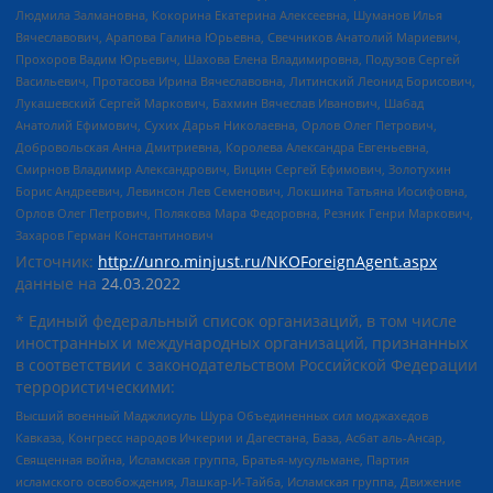
Людмила Залмановна, Кокорина Екатерина Алексеевна, Шуманов Илья
Вячеславович, Арапова Галина Юрьевна, Свечников Анатолий Мариевич,
Прохоров Вадим Юрьевич, Шахова Елена Владимировна, Подузов Сергей
Васильевич, Протасова Ирина Вячеславовна, Литинский Леонид Борисович,
Лукашевский Сергей Маркович, Бахмин Вячеслав Иванович, Шабад
Анатолий Ефимович, Сухих Дарья Николаевна, Орлов Олег Петрович,
Добровольская Анна Дмитриевна, Королева Александра Евгеньевна,
Смирнов Владимир Александрович, Вицин Сергей Ефимович, Золотухин
Борис Андреевич, Левинсон Лев Семенович, Локшина Татьяна Иосифовна,
Орлов Олег Петрович, Полякова Мара Федоровна, Резник Генри Маркович,
Захаров Герман Константинович
Источник:
http://unro.minjust.ru/NKOForeignAgent.aspx
данные на
24.03.2022
* Единый федеральный список организаций, в том числе
иностранных и международных организаций, признанных
в соответствии с законодательством Российской Федерации
террористическими:
Высший военный Маджлисуль Шура Объединенных сил моджахедов
Кавказа, Конгресс народов Ичкерии и Дагестана, База, Асбат аль-Ансар,
Священная война, Исламская группа, Братья-мусульмане, Партия
исламского освобождения, Лашкар-И-Тайба, Исламская группа, Движение