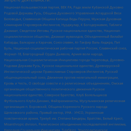
Национал-большевистская партия, ВЕК РА, Рада земли Кубанской Духовно
Родовой Державы Русь, Община Духовного Управления Асгардской Веси
Беловодья, Славянская Община Капища Веды Перуна, Мужская Духовная
Семинария Староверов-Инглингов, Нурджулар, К Богодержавию, Таблиги
Джамаат, Свидетели Иеговы, Русское национальное единство, Национал-
социалистическое общество, Джамаат мувахидов, Объединенный Вилайат
Кабарды, Балкарии и Карачая, Союз славян, Ат-Такфир Валь-Хиджра, Пит
Буль, Национал-социалистическая рабочая партия России, Славянский союз,
Формат-18, Благородный Орден Дьявола, Армия воли народа,
Национальная Социалистическая Инициатива города Череповца, Духовно-
Родовая Держава Русь, Русское национальное единство, Древнерусской
Инглистической церкви Православных Староверов-Инглингов, Русский
общенациональный союз, Движение против нелегальной иммиграции,
Кровь и Честь, О свободе совести и о религиозных объединениях, Омская
организация общественного политического движения Русское
национальное единство, Северное Братство, Клуб Болельщиков
Футбольного Клуба Динамо, Файзрахманисты, Мусульманская религиозная
организация п. Боровский, Община Коренного Русского народа
Щелковского района, Правый сектор, УНА - УНСО, Украинская
повстанческая армия, Тризуб им. Степана Бандеры, Братство, Белый Крест,
Misanthropic division, Религиозное объединение последователей инглиизма,
Народная Социальная Инициатива, TulaSkins, Этнополитическое