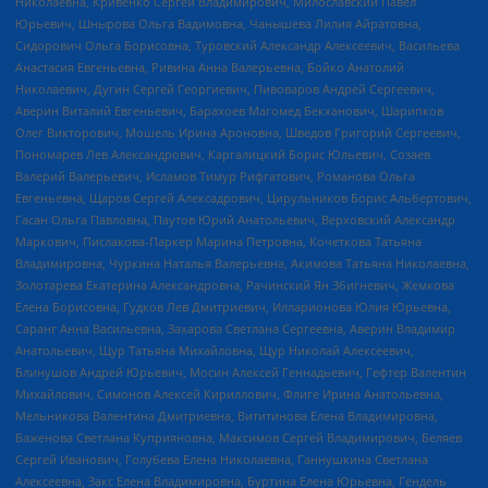
Николаевна, Кривенко Сергей Владимирович, Милославский Павел
Юрьевич, Шнырова Ольга Вадимовна, Чанышева Лилия Айратовна,
Сидорович Ольга Борисовна, Туровский Александр Алексеевич, Васильева
Анастасия Евгеньевна, Ривина Анна Валерьевна, Бойко Анатолий
Николаевич, Дугин Сергей Георгиевич, Пивоваров Андрей Сергеевич,
Аверин Виталий Евгеньевич, Барахоев Магомед Бекханович, Шарипков
Олег Викторович, Мошель Ирина Ароновна, Шведов Григорий Сергеевич,
Пономарев Лев Александрович, Каргалицкий Борис Юльевич, Созаев
Валерий Валерьевич, Исламов Тимур Рифгатович, Романова Ольга
Евгеньевна, Щаров Сергей Алексадрович, Цирульников Борис Альбертович,
Гасан Ольга Павловна, Паутов Юрий Анатольевич, Верховский Александр
Маркович, Пислакова-Паркер Марина Петровна, Кочеткова Татьяна
Владимировна, Чуркина Наталья Валерьевна, Акимова Татьяна Николаевна,
Золотарева Екатерина Александровна, Рачинский Ян Збигневич, Жемкова
Елена Борисовна, Гудков Лев Дмитриевич, Илларионова Юлия Юрьевна,
Саранг Анна Васильевна, Захарова Светлана Сергеевна, Аверин Владимир
Анатольевич, Щур Татьяна Михайловна, Щур Николай Алексеевич,
Блинушов Андрей Юрьевич, Мосин Алексей Геннадьевич, Гефтер Валентин
Михайлович, Симонов Алексей Кириллович, Флиге Ирина Анатольевна,
Мельникова Валентина Дмитриевна, Вититинова Елена Владимировна,
Баженова Светлана Куприяновна, Максимов Сергей Владимирович, Беляев
Сергей Иванович, Голубева Елена Николаевна, Ганнушкина Светлана
Алексеевна, Закс Елена Владимировна, Буртина Елена Юрьевна, Гендель