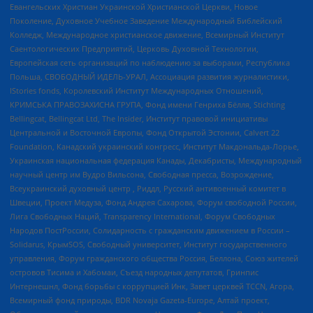
Евангельских Христиан Украинской Христианской Церкви, Новое
Поколение, Духовное Учебное Заведение Международный Библейский
Колледж, Международное христианское движение, Всемирный Институт
Саентологических Предприятий, Церковь Духовной Технологии,
Европейская сеть организаций по наблюдению за выборами, Республика
Польша, СВОБОДНЫЙ ИДЕЛЬ-УРАЛ, Ассоциация развития журналистики,
IStories fonds, Королевский Институт Международных Отношений,
КРИМСЬКА ПРАВОЗАХИСНА ГРУПА, Фонд имени Генриха Бёлля, Stichting
Bellingcat, Bellingcat Ltd, The Insider, Институт правовой инициативы
Центральной и Восточной Европы, Фонд Открытой Эстонии, Calvert 22
Foundation, Канадский украинский конгресс, Институт Макдональда-Лорье,
Украинская национальная федерация Канады, Декабристы, Международный
научный центр им Вудро Вильсона, Свободная пресса, Возрождение,
Всеукраинский духовный центр , Риддл, Русский антивоенный комитет в
Швеции, Проект Медуза, Фонд Андрея Сахарова, Форум свободной России,
Лига Свободных Наций, Transparеncy International, Форум Свободных
Народов ПостРоссии, Солидарность с гражданским движением в России –
Solidarus, КрымSOS, Свободный университет, Институт государственного
управления, Форум гражданского общества Россия, Беллона, Союз жителей
островов Тисима и Хабомаи, Съезд народных депутатов, Гринпис
Интернешнл, Фонд борьбы с коррупцией Инк, Завет церквей TCCN, Агора,
Всемирный фонд природы, BDR Novaja Gazeta-Europe, Алтай проект,