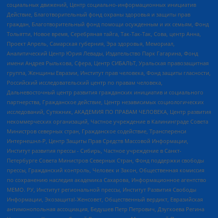
социальных движений, Центр социально-информационных инициатив
Действие, Благотворительный фонд охраны здоровья и защиты прав
граждан, Благотворительный фонд помощи осужденным и их семьям, Фонд
Тольятти, Новое время, Серебряная тайга, Так-Так-Так, Сова, центр Анна,
Проект Апрель, Самарская губерния, Эра здоровья, Мемориал,
Аналитический Центр Юрия Левады, Издательство Парк Гагарина, Фонд
имени Андрея Рылькова, Сфера, Центр СИБАЛЬТ, Уральская правозащитная
группа, Женщины Евразии, Институт прав человека, Фонд защиты гласности,
Российский исследовательский центр по правам человека,
Дальневосточный центр развития гражданских инициатив и социального
партнерства, Гражданское действие, Центр независимых социологических
исследований, Сутяжник, АКАДЕМИЯ ПО ПРАВАМ ЧЕЛОВЕКА, Центр развития
некоммерческих организаций, Частное учреждение в Калининграде Совета
Министров северных стран, Гражданское содействие, Трансперенси
Интернешнл-Р, Центр Защиты Прав Средств Массовой Информации,
Институт развития прессы - Сибирь, Частное учреждение в Санкт-
Петербурге Совета Министров Северных Стран, Фонд поддержки свободы
прессы, Гражданский контроль, Человек и Закон, Общественная комиссия
по сохранению наследия академика Сахарова, Информационное агентство
МЕМО. РУ, Институт региональной прессы, Институт Развития Свободы
Информации, Экозащита!-Женсовет, Общественный вердикт, Евразийская
антимонопольная ассоциация, Бедушев Петр Петрович, Дзугкоева Регина