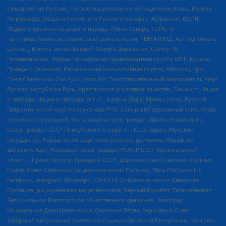
объединение Русские, Русское национальное объединение Атака, Мечеть
Мирмамеда, Община Коренного Русского народа г. Астрахани, ВОЛЯ,
Меджлис крымскотатарского народа, Рубеж Севера, ТОЙС, О
противодействии экстремистской деятельности, РЕВТАТПОД, Артподготовка,
Штольц, В честь иконы Божией Матери Державная, Сектор 16,
Независимость, Фирма, Молодежная правозащитная группа МПГ, Курсом
Правды и Единения, Каракольская инициативная группа, Автоград Крю,
Союз Славянских Сил Руси, Алля-Аят, Благотворительный пансионат Ак Умут,
Русская республика Русь, Арестантское уголовное единство, Башкорт, Нация
и свобода, Нация и свобода, W.H.С., Фалунь Дафа, Иртыш Ultras, Русский
Патриотический клуб-Новокузнецк/РПК, Сибирский державный союз, Фонд
борьбы с коррупцией, Фонд защиты прав граждан, Штабы Навального,
Совет граждан СССР Прикубанского округа г. Краснодара, Мужское
государство, Народное объединение русского движения, Народное
движение Адат, Народный совет граждан РСФСР СССР Архангельской
области, Проект Штурм, Граждане СССР, Держава Союз Советских Светлых
Родов, Совет Советских Социалистических Районов, Meta Platforms Inc,
Facebook, Instagram, WhatsApp, СИЧ-С14, Добровольческое Движение
Организации украинских националистов, Черный Комитет, Татарстанское
Региональное Всетатарское общественное движение, Невоград,
Молодежное Демократическое Движение Весна, Верховный Совет
Татарской Автономной Советской Социалистической Республики, Конгресс