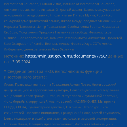
International Education, Cultural Vistas, Institute of International Education,
Антивоенное движение Антальи, Открытый диалог, Школа международных
отношений и государственной политики им Питера Мунка, Российско-
канадский демократический альянс, Школа международных отношений им
Нормана Патерсона, Центр Гражданских Свобод, Фонд Бориса Немцова за
Свободу, Фонд имени Фридриха Науманна за свободу, Феминистское
антивоенное сопротивление, Комитет независимости Ингушетии, Прометей,
Stop Occupation of Karelia, Вернись живым, Фридом Хаус, СОТА медиа,
Либерально-демократическая Лига Украины
Источник:
https://minjust.gov.ru/ru/documents/7756/
данные
на
13.05.2024
* Сведения реестра НКО, выполняющих функции
иностранного агента:
Лилит, Правозащитная группа Гражданин.Армия.Право, Нижегородский
центр немецкой и европейской культуры, Центр гендерных исследований,
Фонд защиты прав граждан Штаб, Институт права и публичной политики,
Фонд борьбы с коррупцией, Альянс врачей, НАСИЛИЮ.НЕТ, Мы против
СПИДа, СВЕЧА, Гуманитарное действие, Открытый Петербург, Лига
Избирателей, Правовая инициатива, Гражданский Союз, Хасдей Ерушалаим,
Центр поддержки и содействия развитию средств массовой информации,
Горячая Линия, В защиту прав заключенных, Институт глобализации и