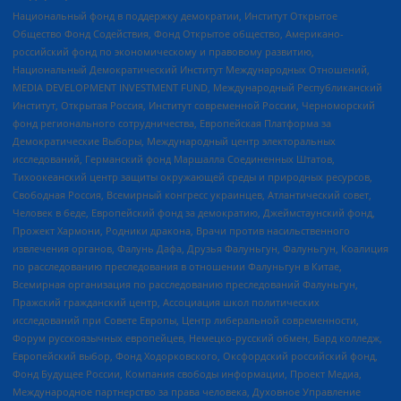
Национальный фонд в поддержку демократии, Институт Открытое
Общество Фонд Содействия, Фонд Открытое общество, Американо-
российский фонд по экономическому и правовому развитию,
Национальный Демократический Институт Международных Отношений,
MEDIA DEVELOPMENT INVESTMENT FUND, Международный Республиканский
Институт, Открытая Россия, Институт современной России, Черноморский
фонд регионального сотрудничества, Европейская Платформа за
Демократические Выборы, Международный центр электоральных
исследований, Германский фонд Маршалла Соединенных Штатов,
Тихоокеанский центр защиты окружающей среды и природных ресурсов,
Свободная Россия, Всемирный конгресс украинцев, Атлантический совет,
Человек в беде, Европейский фонд за демократию, Джеймстаунский фонд,
Прожект Хармони, Родники дракона, Врачи против насильственного
извлечения органов, Фалунь Дафа, Друзья Фалуньгун, Фалуньгун, Коалиция
по расследованию преследования в отношении Фалуньгун в Китае,
Всемирная организация по расследованию преследований Фалуньгун,
Пражский гражданский центр, Ассоциация школ политических
исследований при Совете Европы, Центр либеральной современности,
Форум русскоязычных европейцев, Немецко-русский обмен, Бард колледж,
Европейский выбор, Фонд Ходорковского, Оксфордский российский фонд,
Фонд Будущее России, Компания свободы информации, Проект Медиа,
Международное партнерство за права человека, Духовное Управление