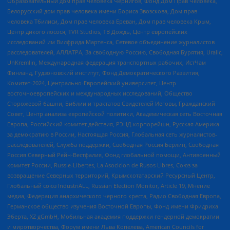
Образовательный дом прав человека Чернигов, Фонд Дом Прав Человека,
Белорусский дом прав человека имени Бориса Звозскова, Дом прав
человека Тбилиси, Дом прав человека Ереван, Дом прав человека Крым,
Центр дикого лосося, TVR Studios, ТВ Дождь, Центр европейских
исследований им Вилфрида Мартенса, Сетевое объединение журналистов
расследователей, АЛЛАТРА, За свободную Россию, Свободная Бурятия, Uralic,
UnKremlin, Международная федерация транспортных рабочих, ИстЧам
Финланд, Гудзоновский институт, Фонд Демократического Развития,
Комитет-2024, Центрально-Европейский университет, Центр
восточноевропейских и международных исследований, Общество
Сторожевой башни, Библии и трактатов Свидетелей Иеговы, Гражданский
Совет, Центр анализа европейской политики, Академическая сеть Восточная
Европа, Российский комитет действия, РЭНД корпорейшн, Русская Америка
за демократию в России, Настоящая Россия, Глобальная сеть журналистов-
расследователей, Служба поддержки, Свободная Россия Берлин, Свободная
Россия Северный Рейн-Вестфалия, Фонд глобальной помощи, Антивоенный
комитет России, Russie-Libertes, La Asocicion de Rusos Libres, Союз за
возвращение Северных территорий, Крымскотатарский Ресурсный Центр,
Глобальный союз IndustriALL, Russian Election Monitor, Article 19, Мнение
медиа, Федерация анархического черного креста, Радио Свободная Европа,
Германское общество изучения Восточной Европы, Фонд имени Фридриха
Эберта, XZ gGmbH, Мобильная академия поддержки гендерной демократии
и миротворчества, Форум имени Льва Копелева, American Councils for