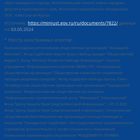
ойрат-калмыцкого народа, Исполнительный комитет совета народных
депутатов Красноярского края, Этническое национальное объединение,
ЛГБТ, Я.МЫ Сергей Фургал
Источник:
https://minjust.gov.ru/ru/documents/7822/
данные
на
03.05.2024
* Реестр иностранных агентов:
Калининградская региональная общественная организация "Экозащита!-Женсовет", Фонд содействия защите прав и свобод граждан "Общественный вердикт", Фонд "Институт Развития Свободы Информации", Частное учреждение "Информационное агентство МЕМО. РУ", Региональная общественная организация "Общественная комиссия по сохранению наследия академика Сахарова", Фонд поддержки свободы прессы, Санкт-Петербургская общественная правозащитная организация "Гражданский контроль", Межрегиональная общественная организация "Информационно-просветительский центр "Мемориал", Региональный Фонд "Центр Защиты Прав Средств Массовой Информации", с 05.12.2023 Фонд "Центр Защиты Прав Средств массовой информации", Региональная общественная благотворительная организация помощи беженцам и мигрантам "Гражданское содействие", Негосударственное образовательное учреждение дополнительного профессионального образования (повышение квалификации) специалистов "АКАДЕМИЯ ПО ПРАВАМ ЧЕЛОВЕКА", Свердловская региональная общественная организация "Сутяжник", Автономная некоммерческая организация "Центр независимых социологических исследований", Союз общественных объединений "Российский исследовательский центр по правам человека", Региональное общественное учреждение научно-информационный центр "МЕМОРИАЛ", Некоммерческая организация "Фонд защиты гласности", Автономная некоммерческая организация "Институт прав человека", Городская общественная организация "Екатеринбургское общество "МЕМОРИАЛ", Городская общественная организация "Рязанское историко-просветительское и правозащитное общество "Мемориал" (Рязанский Мемориал), Челябинский региональный орган общественной самодеятельности – женское общественное объединение "Женщины Евразии", Челябинский региональный орган общественной самодеятельности "Уральская правозащитная группа", Фонд содействия защите здоровья и социальной справедливости имени Андрея Рылькова, Автономная Некоммерческая Организация "Аналитический Центр Юрия Левады", Автономная некоммерческая организация социальной поддержки населения "Проект Апрель", Региональная общественная организация помощи женщинам и детям, находящимся в кризисной ситуации "Информационно-методический центр "Анна", Фонд содействия развитию массовых коммуникаций и правовому просвещению "Так-так-Так", Фонд содействия устойчивому развитию "Серебряная тайга", Свердловский региональный общественный фонд социальных проектов "Новое время", "Idel.Реалии", Кавказ.Реалии, Крым.Реалии, Телеканал Настоящее Время, Татаро-башкирская служба Радио Свобода (Azatliq Radiosi), Радио Свободная Европа/Радио Свобода (PCE/PC), "Сибирь.Реалии", "Фактограф", Благотворительный фонд помощи осужденным и их семьям, Автономная некоммерческая организация "Институт глобализации и социальных движений", Фонд "В защиту прав заключенных", Частное учреждение "Центр поддержки и содействия развитию средств массовой информации", Пензенский региональный общественный благотворительный фонд "Гражданский союз", "Север.Реалии", Некоммерческая организация Фонд "Правовая инициатива", Общество с ограниченной ответственностью "Радио Свободная Европа/Радио Свобода", Чешское информационное агентство "MEDIUM-ORIENT", Красноярская региональная общественная организация "Мы против СПИДа", Камалягин Денис Николаевич, Маркелов Сергей Евгеньевич, Пономарев Лев Александрович, Савицкая Людмила Алексеевна, Автономная некоммерческая организация "Центр по работе с проблемой насилия "НАСИЛИЮ.НЕТ", Межрегиональный профессиональный союз работников здравоохранения "Альянс врачей", Юридическое лицо, зарегистрированное в Латвийской Республике, SIA "Medusa Project" (регистрационный номер 40103797863, дата регистрации 10.06.2014), Некоммерческая организация "Фонд по борьбе с коррупцией", Автономная некоммерческая организация "Институт права и публичной политики", Баданин Роман Сергеевич, Гликин Максим Александрович, Железнова Мария Михайловна, Лукьянова Юлия Сергеевна, Маетная Елизавета Витальевна, Маняхин Петр Борисович, Чуракова Ольга Владимировна, Ярош Юлия Петровна, Юридическое лицо "The Insider SIA", зарегистрированное в Риге, Латвийская Республика (дата регистрации 26.06.2015), являющееся администратором доменного имени интернет-издания "The Insider SIA", https://theins.ru, Постернак Алексей Евгеньевич, Рубин Михаил Аркадьевич, Анин Роман Александрович, Юридическое лицо Istories fonds, зарегистрированное в Латвийской Республике (регистрационный номер 50008295751, дата регистрации 24.02.2020), Великовский Дмитрий Александрович, Долинина Ирина Николаевна, Мароховская Алеся Алексеевна, Шлейнов Роман Юрьевич, Шмагун Олеся Валентиновна, Общество с ограниченной ответственностью "Альтаир 2021", Общество с ограниченной ответственностью "Вега 2021", Общество с ограниченной ответственностью "Главный редактор 2021", Общество с ограниченной ответственностью "Ромашки монолит", Важенков Артем Валерьевич, Ивановская областная общественная организация "Центр гендерных исследований", Гурман Юрий Альбертович, Медиапроект "ОВД-Инфо", Егоров Владимир Владимирович, Жилинский Владимир Александрович, Общество с ограниченной ответственностью "ЗП", Иванова София Юрьевна, Карезина Инна Павловна, Кильтау Екатерина Викторовна, Петров Алексей Викторович, Пискунов Сергей Евгеньевич, Смирнов Сергей Сергеевич, Тихонов Михаил Сергеевич, Общество с ограниченной ответственностью "ЖУРНАЛИСТ-ИНОСТРАННЫЙ АГЕНТ", Арапова Галина Юрьевна, Вольтская Татьяна Анатольевна, Американская компания "Mason G.E.S. Anonymous Foundation" (США), являющаяся владельцем интернет-издания https://mnews.world/, Компания "Stichting Bellingcat", зарегистрированная в Нидерландах (дата регистрации 11.07.2018), Захаров Андрей Вячеславович, Клепиковская Екатерина Дмитриевна, Общество с ограниченной ответственностью "МЕМО", Перл Роман Александрович, Симонов Евгений Алексеевич, Соловьева Елена Анатольевна, Сотников Даниил Владимирович, Сурначева Елизавета Дмитриевна, Автономная некоммерческая организация по защите прав человека и информированию населения "Якутия – Наше Мнение", Общество с ограниченной ответственностью "Москоу диджитал медиа", с 26.01.2023 Общество с ограниченной ответственностью "Чайка Белые сады", Ветошкина Валерия Валерьевна, Заговора Максим Александрович, Межрегиональное общественное движение "Российская ЛГБТ - сеть", Оленичев Максим Владимирович, Павлов Иван Юрьевич, Скворцова Елена Сергеевна, Общество с ограниченной ответственностью "Как бы инагент", Кочетков Игорь Викторович, Общество с ограниченной ответственностью "Честные выборы", Еланчик Олег Александрович, Общество с ограниченной ответственностью "Нобелевский призыв", Гималова Регина Эмилевна, Григорьев Андрей Валерьевич, Григорьева Алина Александровна, Ассоциация по содействию защите прав призывников, альтернативнослужащих и военнослужащих "Правозащитная группа "Гражданин.Армия.Право", Хисамова Регина Фаритовна, Автономная некоммерческая организация по реализации социально-правовых программ "Лилит", Дальневосточное общественное движение "Маяк", Санкт-Петербургская ЛГБТ-инициативная группа "Выход", Инициативная группа ЛГБТ+ "Реверс", Алексеев Андрей Викторович, Бекбулатова Таисия Львовна, Беляев Иван Михайлович, Владыкина Елена Сергеевна, Гельман Марат Александрович, Никульшина Вероника Юрьевна, Толоконникова Надежда Андреевна, Шендерович Виктор Анатольевич, Общество с ограниченной ответственностью "Данное сообщение", Общество с ограниченной ответственностью Издательский дом "Новая глава", Айнбиндер Александра Александровна, Московский комьюнити-центр для ЛГБТ+инициатив, Благотворительный фонд развития филантропии, Deutsche Welle (Германия, Kurt-Schumacher-Strasse 3, 53113 Bonn), Борзунова Мария Михайловна, Воробьев Виктор Викторович, Голубева Анна Львовна, Константинова Алла Михайловна, Малкова Ирина Владимировна, Мурадов Мурад Абдулгалимович, Осетинская Елизавета Николаевна, Понасенков Евгений Николаевич, Ганапольский Матвей Юрьевич, Киселев Евгений Алексеевич, Борухович Ирина Григорьевна, Дремин Иван Тимофеевич, Дубровский Дмитрий Викторович, Красноярская региональная общественная организация поддержки и развития альтернативных образовательных технологий и межкультурных коммуникаций "ИНТЕРРА", Маяковская Екатерина Алексеевна, Фейгин Марк Захарович, Филимонов Андрей Викторович, Дзугкоева Регина Николаевна, Доброхотов Роман Александрович, Дудь Юрий Александрович, Елкин Сергей Владимирович, Кругликов Кирилл Игоревич, Сабунаева Мария Леонидовна, Семенов Алексей Владимирович, Шаинян Карен Багратович, Шульман Екатерина Михайловна, Асафьев Артур Валерьевич, Вахштайн Виктор Семенович, Венедиктов Алексей Алексеевич, Лушникова Екатерина Евгеньевна, Волков Леонид Михайлович, Невзоров Александр Глебович, Пархоменко Сергей Борисович, Сироткин Ярослав Николаевич, Кара-Мурза Владимир Владимирович, Баранова Наталья Владимировна, Гозман Леонид Яковлевич, Кагарлицкий Борис Юльевич, Климарев Михаил Валерьевич, Милов Владимир Станиславович, Автономная некоммерческая организация Краснодарский центр современного искусства "Типография", Моргенштерн Алишер Тагирович, Соболь Любовь Эдуардовна, Общество с ограниченной ответственностью "ЛИЗА НОРМ", Каспаров Гарри Кимович, Ходорковский Михаил Борисович, Общество с ограниченной ответственностью "Апрельские тезисы", Данилович Ирина Брониславовна, Кашин Олег Владимирович, Петров Николай Владимирович, Пивоваров Алексей Владимирович, Соколов Михаил Владимирович, Цветкова Юлия Владимировна, Чичваркин Евгений Александрович, Комитет против пыток/Команда против пыток, Общество с ограниченной ответственностью "Первый научный", Общество с ограниченной ответственностью "Вертолет и ко", Белоцерковская Вероника Борисовна, Кац Максим Евгеньевич, Лазарева Татьяна Юрьевна, Шаведдинов Руслан Табризович, Яшин Илья Валерьевич, Общество с ограниченной ответственностью "Иноагент ААВ", Алешковский Дмитрий Петрович, Альбац Евгения Марковна, Быков Дмитрий Львович, Галямина Юлия Евгеньевна, Лойко Сергей Леонидович, Мартынов Кирилл Константинович, Медведев Сергей Александрович, Крашенинников Федор Геннадиевич, Гордеева Катерина Вл