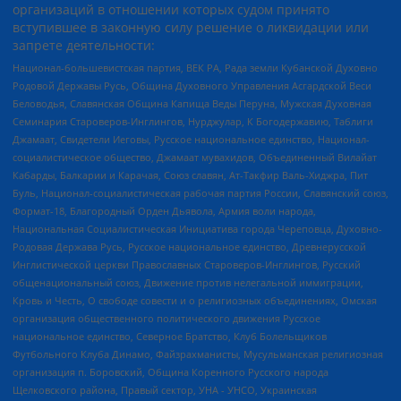
организаций в отношении которых судом принято
вступившее в законную силу решение о ликвидации или
запрете деятельности:
Национал-большевистская партия, ВЕК РА, Рада земли Кубанской Духовно
Родовой Державы Русь, Община Духовного Управления Асгардской Веси
Беловодья, Славянская Община Капища Веды Перуна, Мужская Духовная
Семинария Староверов-Инглингов, Нурджулар, К Богодержавию, Таблиги
Джамаат, Свидетели Иеговы, Русское национальное единство, Национал-
социалистическое общество, Джамаат мувахидов, Объединенный Вилайат
Кабарды, Балкарии и Карачая, Союз славян, Ат-Такфир Валь-Хиджра, Пит
Буль, Национал-социалистическая рабочая партия России, Славянский союз,
Формат-18, Благородный Орден Дьявола, Армия воли народа,
Национальная Социалистическая Инициатива города Череповца, Духовно-
Родовая Держава Русь, Русское национальное единство, Древнерусской
Инглистической церкви Православных Староверов-Инглингов, Русский
общенациональный союз, Движение против нелегальной иммиграции,
Кровь и Честь, О свободе совести и о религиозных объединениях, Омская
организация общественного политического движения Русское
национальное единство, Северное Братство, Клуб Болельщиков
Футбольного Клуба Динамо, Файзрахманисты, Мусульманская религиозная
организация п. Боровский, Община Коренного Русского народа
Щелковского района, Правый сектор, УНА - УНСО, Украинская