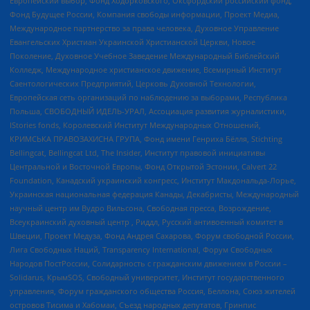
Европейский выбор, Фонд Ходорковского, Оксфордский российский фонд,
Фонд Будущее России, Компания свободы информации, Проект Медиа,
Международное партнерство за права человека, Духовное Управление
Евангельских Христиан Украинской Христианской Церкви, Новое
Поколение, Духовное Учебное Заведение Международный Библейский
Колледж, Международное христианское движение, Всемирный Институт
Саентологических Предприятий, Церковь Духовной Технологии,
Европейская сеть организаций по наблюдению за выборами, Республика
Польша, СВОБОДНЫЙ ИДЕЛЬ-УРАЛ, Ассоциация развития журналистики,
IStories fonds, Королевский Институт Международных Отношений,
КРИМСЬКА ПРАВОЗАХИСНА ГРУПА, Фонд имени Генриха Бёлля, Stichting
Bellingcat, Bellingcat Ltd, The Insider, Институт правовой инициативы
Центральной и Восточной Европы, Фонд Открытой Эстонии, Calvert 22
Foundation, Канадский украинский конгресс, Институт Макдональда-Лорье,
Украинская национальная федерация Канады, Декабристы, Международный
научный центр им Вудро Вильсона, Свободная пресса, Возрождение,
Всеукраинский духовный центр , Риддл, Русский антивоенный комитет в
Швеции, Проект Медуза, Фонд Андрея Сахарова, Форум свободной России,
Лига Свободных Наций, Transparеncy International, Форум Свободных
Народов ПостРоссии, Солидарность с гражданским движением в России –
Solidarus, КрымSOS, Свободный университет, Институт государственного
управления, Форум гражданского общества Россия, Беллона, Союз жителей
островов Тисима и Хабомаи, Съезд народных депутатов, Гринпис