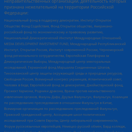
неправительственных организаций, деятельность которых
признана нежелательной на территории Российской
Федерации:
Национальный фонд в поддержку демократии, Институт Открытое
Общество Фонд Содействия, Фонд Открытое общество, Американо-
российский фонд по экономическому и правовому развитию,
Национальный Демократический Институт Международных Отношений,
MEDIA DEVELOPMENT INVESTMENT FUND, Международный Республиканский
Институт, Открытая Россия, Институт современной России, Черноморский
фонд регионального сотрудничества, Европейская Платформа за
Демократические Выборы, Международный центр электоральных
исследований, Германский фонд Маршалла Соединенных Штатов,
Тихоокеанский центр защиты окружающей среды и природных ресурсов,
Свободная Россия, Всемирный конгресс украинцев, Атлантический совет,
Человек в беде, Европейский фонд за демократию, Джеймстаунский фонд,
Прожект Хармони, Родники дракона, Врачи против насильственного
извлечения органов, Фалунь Дафа, Друзья Фалуньгун, Фалуньгун, Коалиция
по расследованию преследования в отношении Фалуньгун в Китае,
Всемирная организация по расследованию преследований Фалуньгун,
Пражский гражданский центр, Ассоциация школ политических
исследований при Совете Европы, Центр либеральной современности,
Форум русскоязычных европейцев, Немецко-русский обмен, Бард колледж,