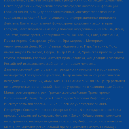
Избирателей, Правовая инициатива, Гражданский Союз, Хасдей Ерушалаим,
Центр поддержки и содействия развитию средств массовой информации,
Горячая Линия, В защиту прав заключенных, Институт глобализации и
социальных движений, Центр социально-информационных инициатив
Действие, Благотворительный фонд охраны здоровья и защиты прав
граждан, Благотворительный фонд помощи осужденным и их семьям, Фонд
Тольятти, Новое время, Серебряная тайга, Так-Так-Так, Сова, центр Анна,
Проект Апрель, Самарская губерния, Эра здоровья, Мемориал,
Аналитический Центр Юрия Левады, Издательство Парк Гагарина, Фонд
имени Андрея Рылькова, Сфера, Центр СИБАЛЬТ, Уральская правозащитная
группа, Женщины Евразии, Институт прав человека, Фонд защиты гласности,
Российский исследовательский центр по правам человека,
Дальневосточный центр развития гражданских инициатив и социального
партнерства, Гражданское действие, Центр независимых социологических
исследований, Сутяжник, АКАДЕМИЯ ПО ПРАВАМ ЧЕЛОВЕКА, Центр развития
некоммерческих организаций, Частное учреждение в Калининграде Совета
Министров северных стран, Гражданское содействие, Трансперенси
Интернешнл-Р, Центр Защиты Прав Средств Массовой Информации,
Институт развития прессы - Сибирь, Частное учреждение в Санкт-
Петербурге Совета Министров Северных Стран, Фонд поддержки свободы
прессы, Гражданский контроль, Человек и Закон, Общественная комиссия
по сохранению наследия академика Сахарова, Информационное агентство
МЕМО. РУ, Институт региональной прессы, Институт Развития Свободы