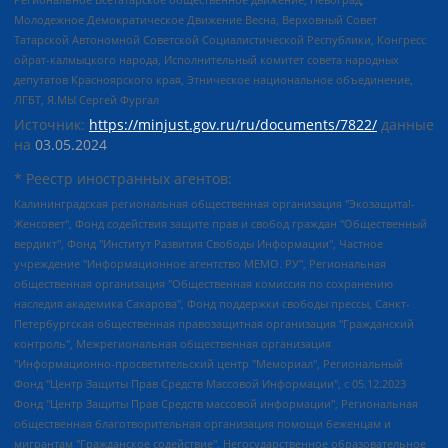
Молодежное Демократическое Движение Весна, Верховный Совет
Татарской Автономной Советской Социалистической Республики, Конгресс
ойрат-калмыцкого народа, Исполнительный комитет совета народных
депутатов Красноярского края, Этническое национальное объединение,
ЛГБТ, Я.МЫ Сергей Фургал
Источник:
https://minjust.gov.ru/ru/documents/7822/
данные
на
03.05.2024
* Реестр иностранных агентов:
Калининградская региональная общественная организация "Экозащита!-Женсовет", Фонд содействия защите прав и свобод граждан "Общественный вердикт", Фонд "Институт Развития Свободы Информации", Частное учреждение "Информационное агентство МЕМО. РУ", Региональная общественная организация "Общественная комиссия по сохранению наследия академика Сахарова", Фонд поддержки свободы прессы, Санкт-Петербургская общественная правозащитная организация "Гражданский контроль", Межрегиональная общественная организация "Информационно-просветительский центр "Мемориал", Региональный Фонд "Центр Защиты Прав Средств Массовой Информации", с 05.12.2023 Фонд "Центр Защиты Прав Средств массовой информации", Региональная общественная благотворительная организация помощи беженцам и мигрантам "Гражданское содействие", Негосударственное образовательное учреждение дополнительного профессионального образования (повышение квалификации) специалистов "АКАДЕМИЯ ПО ПРАВАМ ЧЕЛОВЕКА", Свердловская региональная общественная организация "Сутяжник", Автономная некоммерческая организация "Центр независимых социологических исследований", Союз общественных объединений "Российский исследовательский центр по правам человека", Региональное общественное учреждение научно-информационный центр "МЕМОРИАЛ", Некоммерческая организация "Фонд защиты гласности", Автономная некоммерческая организация "Институт прав человека", Городская общественная организация "Екатеринбургское общество "МЕМОРИАЛ", Городская общественная организация "Рязанское историко-просветительское и правозащитное общество "Мемориал" (Рязанский Мемориал), Челябинский региональный орган общественной самодеятельности – женское общественное объединение "Женщины Евразии", Челябинский региональный орган общественной самодеятельности "Уральская правозащитная группа", Фонд содействия защите здоровья и социальной справедливости имени Андрея Рылькова, Автономная Некоммерческая Организация "Аналитический Центр Юрия Левады", Автономная некоммерческая организация социальной поддержки населения "Проект Апрель", Региональная общественная организация помощи женщинам и детям, находящимся в кризисной ситуации "Информационно-методический центр "Анна", Фонд содействия развитию массовых коммуникаций и правовому просвещению "Так-так-Так", Фонд содействия устойчивому развитию "Серебряная тайга", Свердловский региональный общественный фонд социальных проектов "Новое время", "Idel.Реалии", Кавказ.Реалии, Крым.Реалии, Телеканал Настоящее Время, Татаро-башкирская служба Радио Свобода (Azatliq Radiosi), Радио Свободная Европа/Радио Свобода (PCE/PC), "Сибирь.Реалии", "Фактограф", Благотворительный фонд помощи осужденным и их семьям, Автономная некоммерческая организация "Институт глобализации и социальных движений", Фонд "В защиту прав заключенных", Частное учреждение "Центр поддержки и содействия развитию средств массовой информации", Пензенский региональный общественный благотворительный фонд "Гражданский союз", "Север.Реалии", Некоммерческая организация Фонд "Правовая инициатива", Общество с ограниченной ответственностью "Радио Свободная Европа/Радио Свобода", Чешское информационное агентство "MEDIUM-ORIENT", Красноярская региональная общественная организация "Мы против СПИДа", Камалягин Денис Николаевич, Маркелов Сергей Евгеньевич, Пономарев Лев Александрович, Савицкая Людмила Алексеевна, Автономная некоммерческая организация "Центр по работе с проблемой насилия "НАСИЛИЮ.НЕТ", Межрегиональный профессиональный союз работников здравоохранения "Альянс врачей", Юридическое лицо, зарегистрированное в Латвийской Республике, SIA "Medusa Project" (регистрационный номер 40103797863, дата регистрации 10.06.2014), Некоммерческая организация "Фонд по борьбе с коррупцией", Автономная некоммерческая организация "Институт права и публичной политики", Баданин Роман Сергеевич, Гликин Максим Александрович, Железнова Мария Михайловна, Лукьянова Юлия Сергеевна, Маетная Елизавета Витальевна, Маняхин Петр Борисович, Чуракова Ольга Владимировна, Ярош Юлия Петровна, Юридическое лицо "The Insider SIA", зарегистрированное в Риге, Латвийская Республика (дата регистрации 26.06.2015), являющееся администратором доменного имени интернет-издания "The Insider SIA", https://theins.ru, Постернак Алексей Евгеньевич, Рубин Михаил Аркадьевич, Анин Роман Александрович, Юридическое лицо Istories fonds, зарегистрированное в Латвийской Республике (регистрационный номер 50008295751, дата регистрации 24.02.2020), Великовский Дмитрий Александрович, Долинина Ирина Николаевна, Мароховская Алеся Алексеевна, Шлейнов Роман Юрьевич, Шмагун Олеся Валентиновна, Общество с ограниченной ответственностью "Альтаир 2021", Общество с ограниченной ответственностью "Вега 2021", Общество с ограниченной ответственностью "Главный редактор 2021", Общество с ограниченной ответственностью "Ромашки монолит", Важенков Артем Валерьевич, Ивановская областная общественная организация "Центр гендерных исследований", Гурман Юрий Альбертович, Медиапроект "ОВД-Инфо", Егоров Владимир Владимирович, Жилинский Владимир Александрович, Общество с ограниченной ответственностью "ЗП", Иванова София Юрьевна, Карезина Инна Павловна, Кильтау Екатерина Викторовна, Петров Алексей Викторович, Пискунов Сергей Евгеньевич, Смирнов Сергей Сергеевич, Тихонов Михаил Сергеевич, Общество с ограниченной ответственностью "ЖУРНАЛИСТ-ИНОСТРАННЫЙ АГЕНТ", Арапова Галина Юрьевна, Вольтская Татьяна Анатольевна, Американская компания "Mason G.E.S. Anonymous Foundation" (США), являющаяся владельцем интернет-издания https://mnews.world/, Компания "Stichting Bellingcat", зарегистрированная в Нидерландах (дата регистрации 11.07.2018), Захаров Андрей Вячеславович, Клепиковская Екатерина Дмитриевна, Общество с ограниченной ответственностью "МЕМО", Перл Роман Александрович, Симонов Евгений Алексеевич, Соловьева Елена Анатольевна, Сотников Даниил Владимирович, Сурначева Елизавета Дмитриевна, Автономная некоммерческая организация по защите прав человека и информированию населения "Якутия – Наше Мнение", Общество с ограниченной ответственностью "Москоу диджитал медиа", с 26.01.2023 Общество с ограниченной ответственностью "Чайка Белые сады", Ветошкина Валерия Валерьевна, Заговора Максим Александрович, Межрегиональное общественное движение "Российская ЛГБТ - сеть", Оленичев Максим Владимирович, Павлов Иван Юрьевич, Скворцова Елена Сергеевна, Общество с ограниченной ответственностью "Как бы инагент", Кочетков Игорь Викторович, Общество с ограниченной ответственностью "Честные выборы", Еланчик Олег Александрович, Общество с ограниченной ответственностью "Нобелевский призыв", Гималова Регина Эмилевна, Григорьев Андрей Валерьевич, Григорьева Алина Александровна, Ассоциация по содействию защите прав призывников, альтернативнослужащих и военнослужащих "Правозащитная группа "Гражданин.Армия.Право", Хисамова Регина Фаритовна, Автономная некоммерческая организация по реализации социально-правовых программ "Лилит", Дальневосточное общественное движение "Маяк", Санкт-Петербургская ЛГБТ-инициативная группа "Выход", Инициативная группа ЛГБТ+ "Реверс", Алексеев Андрей Викторович, Бекбулатова Таисия Львовна, Беляев Иван Михайлович, Владыкина Елена Сергеевна, Гельман Марат Александрович, Никульшина Вероника Юрьевна, Толоконникова Надежда Андреевна, Шендерович Виктор Анатольевич, Общество с ограниченной ответственностью "Данное сообщение", Общество с ограниченной ответственностью Издательский дом "Новая глава", Айнбиндер Александра Александровна, Московский комьюнити-центр для ЛГБТ+инициатив, Благотворительный фонд развития филантропии, Deutsche Welle (Германия, Kurt-Schumacher-Strasse 3, 53113 Bonn), Борзунова Мария Михайловна, Воробьев Виктор Викторович, Голубева Анна Львовна, Константинова Алла Михайловна, Малкова Ирина Владимировна, Мурадов Мурад Абдулгалимович, Осетинская Елизавета Николаевна, Понасенков Евгений Николаевич, Ганапольский Матвей Юрьевич, Киселев Евгений Алексеевич, Борухович Ирина Григорьевна, Дремин Иван Тимофеевич, Дубровский Дмитрий Викторович, Красноярская региональная общественная организация поддержки и развития альтернативных образовательных технологий и межкультурных коммуникаций "ИНТЕРРА", Маяковская Екатерина Алексеевна, Фейгин Марк Захарович, Филимонов Андрей Викторович, Дзугкоева Регина Николаевна, Доброхотов Роман Александрович, Дудь Юрий Александрович, Елкин Сергей Владимирович, Кругликов Кирилл Игоревич, Сабунаева Мария Леонидовна, Семенов Алексей Владимирович, Шаинян Карен Багратович, Шульман Екатерина Михайловна, Асафьев Артур Валерьевич, Вахштайн Виктор Семенович, Венедиктов Алексей Алексеевич, Лушникова Екатерина Евгеньевна, Волков Леонид Михайлович, Невзоров Александр Глебович, Пархоменко Сергей Борисович, Сироткин Ярослав Николаевич, Кара-Мурза Владимир Владимирович, Баранова Наталья Владимировна, Гозман Леонид Яковлевич, Кагарлицкий Борис Юльевич, Климарев Михаил Валерьевич, Милов Владимир Станиславович, Автономная некоммерческая организация Краснодарский центр современного искусства "Типография", Моргенштерн Алишер Тагирович, Соболь Любовь Эдуардовна, Общество с ограниченной ответственностью "ЛИЗА НОРМ", Каспаров Гарри Кимович, Ходорковский Михаил Борисович, Общество с ограниченной ответственностью "Апрельские тезисы", Данилович Ирина Брониславовна, Кашин Олег Владимирович, Петров Николай Владимирович, Пивоваров Алексей Владимирович, Соколов Михаил Владимирович, Цветкова Юлия Владимировна, Чичваркин Евгений Александрович, Комитет против пыток/Команда против пыток, Общество с ограниченной ответственностью "Первый научный", Общество с ограниченной ответственностью "Вертолет и ко", Белоцерковская Вероника Борисовна, Кац Максим Евгеньевич, Лазарева Татьяна Юрьевна, Шаведдинов Руслан Табризович, Яшин Илья Валерьевич, Общество с ограниченной ответственностью "Иноагент ААВ", Алешковский Дмитрий Петрович, Альбац Евгения Марковна, Быков Дмитрий Львович, Галямина Юлия Евгеньевна, Лойко Сергей Леонидович, Мартынов Кирилл Константинович, Медведев Сергей Александрович, Крашенинников Федор Геннадиевич, Гордеева Катерина Вл