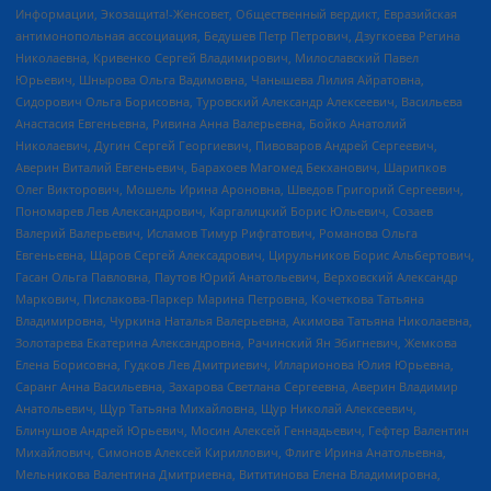
Информации, Экозащита!-Женсовет, Общественный вердикт, Евразийская
антимонопольная ассоциация, Бедушев Петр Петрович, Дзугкоева Регина
Николаевна, Кривенко Сергей Владимирович, Милославский Павел
Юрьевич, Шнырова Ольга Вадимовна, Чанышева Лилия Айратовна,
Сидорович Ольга Борисовна, Туровский Александр Алексеевич, Васильева
Анастасия Евгеньевна, Ривина Анна Валерьевна, Бойко Анатолий
Николаевич, Дугин Сергей Георгиевич, Пивоваров Андрей Сергеевич,
Аверин Виталий Евгеньевич, Барахоев Магомед Бекханович, Шарипков
Олег Викторович, Мошель Ирина Ароновна, Шведов Григорий Сергеевич,
Пономарев Лев Александрович, Каргалицкий Борис Юльевич, Созаев
Валерий Валерьевич, Исламов Тимур Рифгатович, Романова Ольга
Евгеньевна, Щаров Сергей Алексадрович, Цирульников Борис Альбертович,
Гасан Ольга Павловна, Паутов Юрий Анатольевич, Верховский Александр
Маркович, Пислакова-Паркер Марина Петровна, Кочеткова Татьяна
Владимировна, Чуркина Наталья Валерьевна, Акимова Татьяна Николаевна,
Золотарева Екатерина Александровна, Рачинский Ян Збигневич, Жемкова
Елена Борисовна, Гудков Лев Дмитриевич, Илларионова Юлия Юрьевна,
Саранг Анна Васильевна, Захарова Светлана Сергеевна, Аверин Владимир
Анатольевич, Щур Татьяна Михайловна, Щур Николай Алексеевич,
Блинушов Андрей Юрьевич, Мосин Алексей Геннадьевич, Гефтер Валентин
Михайлович, Симонов Алексей Кириллович, Флиге Ирина Анатольевна,
Мельникова Валентина Дмитриевна, Вититинова Елена Владимировна,