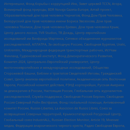
Интернешнл, Фонд борьбы с коррупцией Инк, Завет церквей TCCN, Агора,
Всемирный фонд природы, BDR Novaja Gazeta-Europe, Алтай проект,
Образовательный дом прав человека Чернигов, Фонд Дом Прав Человека,
Белорусский дом прав человека имени Бориса Звозскова, Дом прав
человека Тбилиси, Дом прав человека Ереван, Дом прав человека Крым,
Центр дикого лосося, TVR Studios, ТВ Дождь, Центр европейских
исследований им Вилфрида Мартенса, Сетевое объединение журналистов
расследователей, АЛЛАТРА, За свободную Россию, Свободная Бурятия, Uralic,
UnKremlin, Международная федерация транспортных рабочих, ИстЧам
Финланд, Гудзоновский институт, Фонд Демократического Развития,
Комитет-2024, Центрально-Европейский университет, Центр
восточноевропейских и международных исследований, Общество
Сторожевой башни, Библии и трактатов Свидетелей Иеговы, Гражданский
Совет, Центр анализа европейской политики, Академическая сеть Восточная
Европа, Российский комитет действия, РЭНД корпорейшн, Русская Америка
за демократию в России, Настоящая Россия, Глобальная сеть журналистов-
расследователей, Служба поддержки, Свободная Россия Берлин, Свободная
Россия Северный Рейн-Вестфалия, Фонд глобальной помощи, Антивоенный
комитет России, Russie-Libertes, La Asocicion de Rusos Libres, Союз за
возвращение Северных территорий, Крымскотатарский Ресурсный Центр,
Глобальный союз IndustriALL, Russian Election Monitor, Article 19, Мнение
медиа, Федерация анархического черного креста, Радио Свободная Европа,