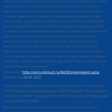
Баженова Светлана Куприяновна, Максимов Сергей Владимирович, Беляев
Сергей Иванович, Голубева Елена Николаевна, Ганнушкина Светлана
Алексеевна, Закс Елена Владимировна, Буртина Елена Юрьевна, Гендель
Людмила Залмановна, Кокорина Екатерина Алексеевна, Шуманов Илья
Вячеславович, Арапова Галина Юрьевна, Свечников Анатолий Мариевич,
Прохоров Вадим Юрьевич, Шахова Елена Владимировна, Подузов Сергей
Васильевич, Протасова Ирина Вячеславовна, Литинский Леонид Борисович,
Лукашевский Сергей Маркович, Бахмин Вячеслав Иванович, Шабад
Анатолий Ефимович, Сухих Дарья Николаевна, Орлов Олег Петрович,
Добровольская Анна Дмитриевна, Королева Александра Евгеньевна,
Смирнов Владимир Александрович, Вицин Сергей Ефимович, Золотухин
Борис Андреевич, Левинсон Лев Семенович, Локшина Татьяна Иосифовна,
Орлов Олег Петрович, Полякова Мара Федоровна, Резник Генри Маркович,
Захаров Герман Константинович
Источник:
http://unro.minjust.ru/NKOForeignAgent.aspx
данные на
24.03.2022
* Единый федеральный список организаций, в том числе
иностранных и международных организаций, признанных
в соответствии с законодательством Российской Федерации
террористическими:
Высший военный Маджлисуль Шура Объединенных сил моджахедов