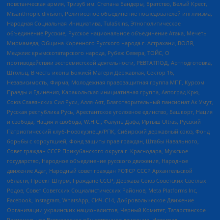
повстанческая армия, Тризуб им. Степана Бандеры, Братство, Белый Крест,
Misanthropic division, Религиозное объединение последователей инглиизма,
Народная Социальная Инициатива, TulaSkins, Этнополитическое
объединение Русские, Русское национальное объединение Атака, Мечеть
Мирмамеда, Община Коренного Русского народа г. Астрахани, ВОЛЯ,
Меджлис крымскотатарского народа, Рубеж Севера, ТОЙС, О
противодействии экстремистской деятельности, РЕВТАТПОД, Артподготовка,
Штольц, В честь иконы Божией Матери Державная, Сектор 16,
Независимость, Фирма, Молодежная правозащитная группа МПГ, Курсом
Правды и Единения, Каракольская инициативная группа, Автоград Крю,
Союз Славянских Сил Руси, Алля-Аят, Благотворительный пансионат Ак Умут,
Русская республика Русь, Арестантское уголовное единство, Башкорт, Нация
и свобода, Нация и свобода, W.H.С., Фалунь Дафа, Иртыш Ultras, Русский
Патриотический клуб-Новокузнецк/РПК, Сибирский державный союз, Фонд
борьбы с коррупцией, Фонд защиты прав граждан, Штабы Навального,
Совет граждан СССР Прикубанского округа г. Краснодара, Мужское
государство, Народное объединение русского движения, Народное
движение Адат, Народный совет граждан РСФСР СССР Архангельской
области, Проект Штурм, Граждане СССР, Держава Союз Советских Светлых
Родов, Совет Советских Социалистических Районов, Meta Platforms Inc,
Facebook, Instagram, WhatsApp, СИЧ-С14, Добровольческое Движение
Организации украинских националистов, Черный Комитет, Татарстанское
Региональное Всетатарское общественное движение, Невоград,