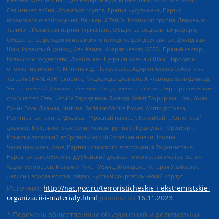
Кавказа, Конгресс народов Ичкерии и Дагестана, База, Асбат аль-Ансар,
Священная война, Исламская группа, Братья-мусульмане, Партия
исламского освобождения, Лашкар-И-Тайба, Исламская группа, Движение
Талибан, Исламская партия Туркестана, Общество социальных реформ,
Общество возрождения исламского наследия, Дом двух святых, Джунд аш-
Шам, Исламский джихад, Аль-Каида, Имарат Кавказ, АБТО, Правый сектор,
Исламское государство, Джабха аль-Нусра ли-Ахль аш-Шам, Народное
ополчение имени К. Минина и Д. Пожарского, Аджр от Аллаха Субхану уа
Тагьаля SHAM, АУМ Синрике, Муджахеды джамаата Ат-Тавхида Валь-Джихад,
Чистопольский Джамаат, Рохнамо ба суи давлати исломи, Террористическое
сообщество Сеть, Катиба Таухид валь-Джихад, Хайят Тахрир аш-Шам, Ахлю
Сунна Валь Джамаа, National Socialism/White Power, Артподготовка,
Религиозная группа “Джамаат “Красный пахарь”, Колумбайн, Хатлонский
джамаат, Мусульманская религиозная группа п. Кушкуль г. Оренбург,
Крымско-татарский добровольческий батальон имени Номана
Челебиджихана, Азов, Партия исламского возрождения Таджикистана,
Народная самооборона, Дуббайский джамаат, московская ячейка, Батал-
Хаджи Белхороев, Маньяки Культ Убийц, Молодёжь Которая Улыбается,
Легион Свобода России, Айдар, Русский добровольческий корпус
Источник:
http://nac.gov.ru/terroristicheskie-i-ekstremistskie-
organizacii-i-materialy.html
данные на
16.11.2023
* Перечень общественных объединений и религиозных