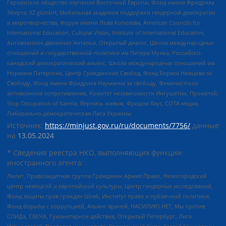
Германское общество изучения Восточной Европы, Фонд имени Фридриха
Эберта, XZ gGmbH, Мобильная академия поддержки гендерной демократии
и миротворчества, Форум имени Льва Копелева, American Councils for
International Education, Cultural Vistas, Institute of International Education,
Антивоенное движение Антальи, Открытый диалог, Школа международных
отношений и государственной политики им Питера Мунка, Российско-
канадский демократический альянс, Школа международных отношений им
Нормана Патерсона, Центр Гражданских Свобод, Фонд Бориса Немцова за
Свободу, Фонд имени Фридриха Науманна за свободу, Феминистское
антивоенное сопротивление, Комитет независимости Ингушетии, Прометей,
Stop Occupation of Karelia, Вернись живым, Фридом Хаус, СОТА медиа,
Либерально-демократическая Лига Украины
Источник:
https://minjust.gov.ru/ru/documents/7756/
данные
на
13.05.2024
* Сведения реестра НКО, выполняющих функции
иностранного агента:
Лилит, Правозащитная группа Гражданин.Армия.Право, Нижегородский
центр немецкой и европейской культуры, Центр гендерных исследований,
Фонд защиты прав граждан Штаб, Институт права и публичной политики,
Фонд борьбы с коррупцией, Альянс врачей, НАСИЛИЮ.НЕТ, Мы против
СПИДа, СВЕЧА, Гуманитарное действие, Открытый Петербург, Лига