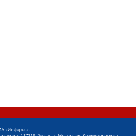
ИА «Инфорос».
едакции: 117218, Россия, г. Москва, ул. Кржижановского,