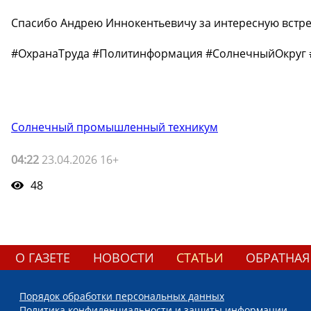
Спасибо Андрею Иннокентьевичу за интересную встре
#ОхранаТруда #Политинформация #СолнечныйОкруг 
Солнечный промышленный техникум
04:22
23.04.2026 16+
48
О ГАЗЕТЕ
НОВОСТИ
СТАТЬИ
ОБРАТНАЯ
Порядок обработки персональных данных
Политика конфиденциальности и защиты информации