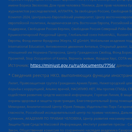
имени Бориса Звозскова, Дом прав человека Тбилиси, Дом прав человека Ер
журналистов расследователей, АЛЛАТРА, За свободную Россию, Свободная Б
Комитет-2024, Центрально-Европейский университет, Центр восточноевроп
европейской политики, Академическая сеть Восточная Европа, Российский к
поддержки, Свободная Россия Берлин, Свободная Россия Северный Рейн-Вест
Крымскотатарский Ресурсный Центр, Глобальный союз IndustriALL, Russian E
Европы, Фонд имени Фридриха Эберта, XZ gGmbH, Мобильная академия поддержк
International Education, Антивоенное движение Антальи, Открытый диало
отношений им Нормана Патерсона, Центр Гражданских Свобод, Фонд Бориса
Прометей, Stop Occupation of Karelia, Вернись живым, Фридом Хаус, СОТА 
Источник:
https://minjust.gov.ru/ru/documents/7756/
данные
* Сведения реестра НКО, выполняющих функции иностранн
Лилит, Правозащитная группа Гражданин.Армия.Право, Нижегородский цент
борьбы с коррупцией, Альянс врачей, НАСИЛИЮ.НЕТ, Мы против СПИДа, СВЕ
содействия развитию средств массовой информации, Горячая Линия, В защ
охраны здоровья и защиты прав граждан, Благотворительный фонд помощи ос
Мемориал, Аналитический Центр Юрия Левады, Издательство Парк Гагарина
гласности, Российский исследовательский центр по правам человека, Даль
Сутяжник, АКАДЕМИЯ ПО ПРАВАМ ЧЕЛОВЕКА, Центр развития некоммерческих
Защиты Прав Средств Массовой Информации, Институт развития прессы - Си
Закон, Общественная комиссия по сохранению наследия академика Сахаров