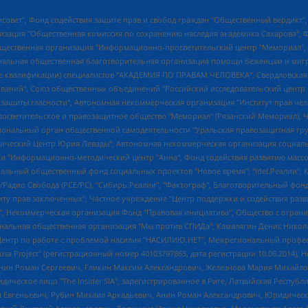
мная некоммерческая организация "Центр по работе с проблемой насилия "НАСИЛИЮ.НЕТ", Межрегиональный профессиональный союз работников здравоохранения "Альянс врачей", Юридическое лицо, зарегистрированное в Латвийской Республике, SIA "Medusa Project" (регистрационный номер 40103797863, дата регистрации 10.06.2014), Некоммерческая организация "Фонд по борьбе с коррупцией", Автономная некоммерческая организация "Институт права и публичной политики", Баданин Роман Сергеевич, Гликин Максим Александрович, Железнова Мария Михайловна, Лукьянова Юлия Сергеевна, Маетная Елизавета Витальевна, Маняхин Петр Борисович, Чуракова Ольга Владимировна, Ярош Юлия Петровна, Юридическое лицо "The Insider SIA", зарегистрированное в Риге, Латвийская Республика (дата регистрации 26.06.2015), являющееся администратором доменного имени интернет-издания "The Insider SIA", https://theins.ru, Постернак Алексей Евгеньевич, Рубин Михаил Аркадьевич, Анин Роман Александрович, Юридическое лицо Istories fonds, зарегистрированное в Латвийской Республике (регистрационный номер 50008295751, дата регистрации 24.02.2020), Великовский Дмитрий Александрович, Долинина Ирина Николаевна, Мароховская Алеся Алексеевна, Шлейнов Роман Юрьевич, Шмагун Олеся Валентиновна, Общество с ограниченной ответственностью "Альтаир 2021", Общество с ограниченной ответственностью "Вега 2021", Общество с ограниченной ответственностью "Главный редактор 2021", Общество с ограниченной ответственностью "Ромашки монолит", Важенков Артем Валерьевич, Ивановская областная общественная организация "Центр гендерных исследований", Гурман Юрий Альбертович, Медиапроект "ОВД-Инфо", Егоров Владимир Владимирович, Жилинский Владимир Александрович, Общество с ограниченной ответственностью "ЗП", Иванова София Юрьевна, Карезина Инна Павловна, Кильтау Екатерина Викторовна, Петров Алексей Викторович, Пискунов Сергей Евгеньевич, Смирнов Сергей Сергеевич, Тихонов Михаил Сергеевич, Общество с ограниченной ответственностью "ЖУРНАЛИСТ-ИНОСТРАННЫЙ АГЕНТ", Арапова Галина Юрьевна, Вольтская Татьяна Анатольевна, Американская компания "Mason G.E.S. Anonymous Foundation" (США), являющаяся владельцем интернет-издания https://mnews.world/, Компания "Stichting Bellingcat", зарегистрированная в Нидерландах (дата регистрации 11.07.2018), Захаров Андрей Вячеславович, Клепиковская Екатерина Дмитриевна, Общество с ограниченной ответственностью "МЕМО", Перл Роман Александрович, Симонов Евгений Алексеевич, Соловьева Елена Анатольевна, Сотников Даниил Владимирович, Сурначева Елизавета Дмитриевна, Автономная некоммерческая организация по защите прав человека и информированию населения "Якутия – Наше Мнение", Общество с ограниченной ответственностью "Москоу диджитал медиа", с 26.01.2023 Общество с ограниченной ответственностью "Чайка Белые сады", Ветошкина Валерия Валерьевна, Заговора Максим Александрович, Межрегиональное общественное движение "Российская ЛГБТ - сеть", Оленичев Максим Владимирович, Павлов Иван Юрьевич, Скворцова Елена Сергеевна, Общество с ограниченной ответственностью "Как бы инагент", Кочетков Игорь Викторович, Общество с ограниченной ответственностью "Честные выборы", Еланчик Олег Александрович, Общество с ограниченной ответственностью "Нобелевский призыв", Гималова Регина Эмилевна, Григорьев Андрей Валерьевич, Григорьева Алина Александровна, Ассоциация по содействию защите прав призывников, альтернативнослужащих и военнослужащих "Правозащитная группа "Гражданин.Армия.Право", Хисамова Регина Фаритовна, Автономная некоммерческая организация по реализации социально-правовых программ "Лилит", Дальн