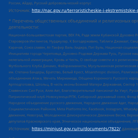
России, Айдар, Русский добровольческий корпус
Источник:
http://nac.gov.ru/terroristicheskie-i-ekstremistskie-
* Перечень общественных объединений и религиозных орг
деятельности:
Национал-большевистская партия, ВЕК РА, Рада земли Кубанской Духовно
Староверов-Инглингов, Нурджулар, К Богодержавию, Таблиги Джамаат, Сви
Карачая, Союз славян, Ат-Такфир Валь-Хиджра, Пит Буль, Национал-социал
Инициатива города Череповца, Духовно-Родовая Держава Русь, Русское н
нелегальной иммиграции, Кровь и Честь, О свободе совести и о религиоз
Футбольного Клуба Динамо, Файзрахманисты, Мусульманская религиозная о
им. Степана Бандеры, Братство, Белый Крест, Misanthropic division, Рели
объединение Атака, Мечеть Мирмамеда, Община Коренного Русского народа
Артподготовка, Штольц, В честь иконы Божией Матери Державная, Сектор 1
Славянских Сил Руси, Алля-Аят, Благотворительный пансионат Ак Умут, Русск
Патриотический клуб-Новокузнецк/РПК, Сибирский державный союз, Фонд б
Народное объединение русского движения, Народное движение Адат, Народ
Социалистических Районов, Meta Platforms Inc, Facebook, Instagram, Wha
движение, Невоград, Молодежное Демократическое Движение Весна, Верхов
депутатов Красноярского края, Этническое национальное объединение, ЛГ
Источник:
https://minjust.gov.ru/ru/documents/7822/
данные