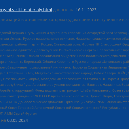
organizacii-i-materialy.html
данные на
16.11.2023
анизаций в отношении которых судом принято вступившее в з
 Родовой Державы Русь, Община Духовного Управления Асгардской Веси Беловод
детели Иеговы, Русское национальное единство, Национал-социалистическое об
истическая рабочая партия России, Славянский союз, Формат-18, Благородный Ор
ациональное единство, Древнерусской Инглистической церкви Православных Ста
ных объединениях, Омская организация общественного политического движения Р
рганизация п. Боровский, Община Коренного Русского народа Щелковского район
гиозное объединение последователей инглиизма, Народная Социальная Инициатива,
 г. Астрахани, ВОЛЯ, Меджлис крымскотатарского народа, Рубеж Севера, ТОЙС, 
6, Независимость, Фирма, Молодежная правозащитная группа МПГ, Курсом Правд
ая республика Русь, Арестантское уголовное единство, Башкорт, Нация и свобода,
орьбы с коррупцией, Фонд защиты прав граждан, Штабы Навального, Совет гражд
ный совет граждан РСФСР СССР Архангельской области, Проект Штурм, Граждане 
tsApp, СИЧ-С14, Добровольческое Движение Организации украинских националисто
ный Совет Татарской Автономной Советской Социалистической Республики, Кон
БТ, Я.МЫ Сергей Фургал
 на
03.05.2024