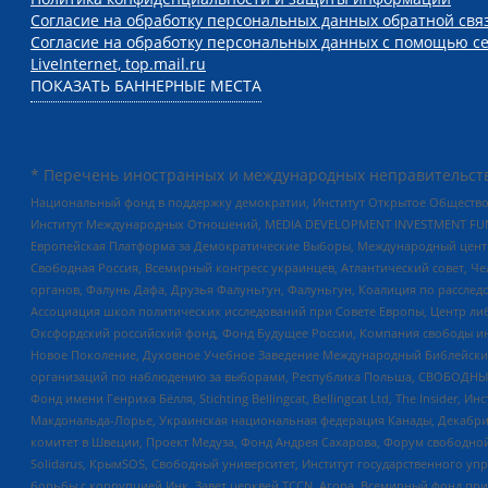
Согласие на обработку персональных данных обратной свя
Согласие на обработку персональных данных с помощью се
LiveInternet, top.mail.ru
ПОКАЗАТЬ БАННЕРНЫЕ МЕСТА
* Перечень иностранных и международных неправительств
Национальный фонд в поддержку демократии, Институт Открытое Общество
Институт Международных Отношений, MEDIA DEVELOPMENT INVESTMENT FUND,
Европейская Платформа за Демократические Выборы, Международный цент
Свободная Россия, Всемирный конгресс украинцев, Атлантический совет, Ч
органов, Фалунь Дафа, Друзья Фалуньгун, Фалуньгун, Коалиция по рассле
Ассоциация школ политических исследований при Совете Европы, Центр ли
Оксфордский российский фонд, Фонд Будущее России, Компания свободы ин
Новое Поколение, Духовное Учебное Заведение Международный Библейский
организаций по наблюдению за выборами, Республика Польша, СВОБОДНЫЙ
Фонд имени Генриха Бёлля, Stichting Bellingcat, Bellingcat Ltd, The Inside
Макдональда-Лорье, Украинская национальная федерация Канады, Декабрис
комитет в Швеции, Проект Медуза, Фонд Андрея Сахарова, Форум свободной 
Solidarus, КрымSOS, Свободный университет, Институт государственного у
борьбы с коррупцией Инк, Завет церквей TCCN, Агора, Всемирный фонд при