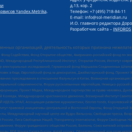
зи
д.13, кор. 2
рвисов Yandex.Metrika,
Телефон: +7 (495) 718-84-11
E-mail: info@sol-meridian.ru
И.О. главного редактора Доро
Разработчик сайта –
INFOROS
енных организаций, деятельность которых признана нежелате
 Фонд Содействия, Фонд Открытое общество, Американо-российский фонд по э
 Международный Республиканский Институт, Открытая Россия, Институт совре
р электоральных исследований, Германский фонд Маршалла Соединенных Штатов
еловек в беде, Европейский фонд за демократию, Джеймстаунский фонд, Прожект
дованию преследования в отношении Фалуньгун в Китае, Всемирная организация 
беральной современности, Форум русскоязычных европейцев, Немецко-русский о
формации, Проект Медиа, Международное партнерство за права человека, Духов
 Колледж, Международное христианское движение, Всемирный Институт Саентол
 ИДЕЛЬ-УРАЛ, Ассоциация развития журналистики, IStories fonds, Королевск
r, Институт правовой инициативы Центральной и Восточной Европы, Фонд Открытой Э
ты, Международный научный центр им Вудро Вильсона, Свободная пресса, Возро
России, Лига Свободных Наций, Transparеncy International, Форум Свободных Н
правления, Форум гражданского общества Россия, Беллона, Союз жителей острово
роды, BDR Novaja Gazeta-Europe, Алтай проект, Образовательный дом прав челов