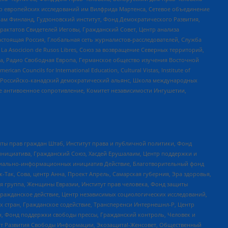
нтр европейских исследований им Вилфрида Мартенса, Сетевое объединение
Чам Финланд, Гудзоновский институт, Фонд Демократического Развития,
актатов Свидетелей Иеговы, Гражданский Совет, Центр анализа
астоящая Россия, Глобальная сеть журналистов-расследователей, Служба
a Asocicion de Rusos Libres, Союз за возвращение Северных территорий,
еста, Радио Свободная Европа, Германское общество изучения Восточной
ouncils for International Education, Cultural Vistas, Institute of
, Российско-канадский демократический альянс, Школа международных
е антивоенное сопротивление, Комитет независимости Ингушетии,
ты прав граждан Штаб, Институт права и публичной политики, Фонд
инициатива, Гражданский Союз, Хасдей Ерушалаим, Центр поддержки и
социально-информационных инициатив Действие, Благотворительный фонд
Так, Сова, центр Анна, Проект Апрель, Самарская губерния, Эра здоровья,
я группа, Женщины Евразии, Институт прав человека, Фонд защиты
Гражданское действие, Центр независимых социологических исследований,
стран, Гражданское содействие, Трансперенси Интернешнл-Р, Центр
н, Фонд поддержки свободы прессы, Гражданский контроль, Человек и
тут Развития Свободы Информации, Экозащита!-Женсовет, Общественный