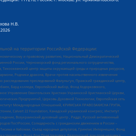
хова Н.В.
2026
льной на территории Российской Федерации:
кономическому и правовому развитию, Национальный Демократический
менной России, Черноморский фонд регионального сотрудничества,
, Тихоокеанский центр защиты окружающей среды и природных ресурсов,
 Хармони, Родники дракона, Врачи против насильственного извлечения
по расследованию преследований Фалуньгун, Пражский гражданский центр,
бмен, Бард колледж, Европейский выбор, Фонд Ходорковского,
ное Управление Евангельских Христиан Украинской Христианской Церкви,
огических Предприятий, Церковь Духовной Технологии, Европейская сеть
ий Институт Международных Отношений, КРИМСЬКА ПРАВОЗАХИСНА ГРУПА,
стонии, Calvert 22 Foundation, Канадский украинский конгресс, Институт
ждение, Всеукраинский духовный центр , Риддл, Русский антивоенный
ародов ПостРоссии, Солидарность с гражданским движением в России –
в Тисима и Хабомаи, Съезд народных депутатов, Гринпис Интернешнл, Фонд
ека Чернигов, Фонд Дом Прав Человека, Белорусский дом прав человека