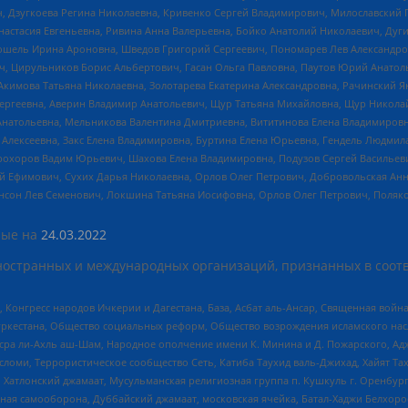
ч, Дзугкоева Регина Николаевна, Кривенко Сергей Владимирович, Милославски
настасия Евгеньевна, Ривина Анна Валерьевна, Бойко Анатолий Николаевич, Дуг
ошель Ирина Ароновна, Шведов Григорий Сергеевич, Пономарев Лев Александро
ч, Цирульников Борис Альбертович, Гасан Ольга Павловна, Паутов Юрий Анато
Акимова Татьяна Николаевна, Золотарева Екатерина Александровна, Рачинский Я
Сергеевна, Аверин Владимир Анатольевич, Щур Татьяна Михайловна, Щур Никола
Анатольевна, Мельникова Валентина Дмитриевна, Вититинова Елена Владимировн
 Алексеевна, Закс Елена Владимировна, Буртина Елена Юрьевна, Гендель Людмил
рохоров Вадим Юрьевич, Шахова Елена Владимировна, Подузов Сергей Васильеви
й Ефимович, Сухих Дарья Николаевна, Орлов Олег Петрович, Добровольская Анн
нсон Лев Семенович, Локшина Татьяна Иосифовна, Орлов Олег Петрович, Поляк
ые на
24.03.2022
ностранных и международных организаций, признанных в соотв
нгресс народов Ичкерии и Дагестана, База, Асбат аль-Ансар, Священная война,
уркестана, Общество социальных реформ, Общество возрождения исламского насл
Нусра ли-Ахль аш-Шам, Народное ополчение имени К. Минина и Д. Пожарского, Ад
сломи, Террористическое сообщество Сеть, Катиба Таухид валь-Джихад, Хайят Тах
, Хатлонский джамаат, Мусульманская религиозная группа п. Кушкуль г. Оренбу
ная самооборона, Дуббайский джамаат, московская ячейка, Батал-Хаджи Белхор