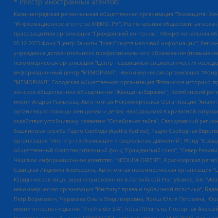
* Реестр иностранных агентов:
Калининградская региональная общественная организация "Экозащита!-Женсовет", Фонд содействия защите прав и свобод граждан "Общественный вердикт", Фонд "Институт Развития Свободы Информации", Частное учреждение "Информационное агентство МЕМО. РУ", Региональная общественная организация "Общественная комиссия по сохранению наследия академика Сахарова", Фонд поддержки свободы прессы, Санкт-Петербургская общественная правозащитная организация "Гражданский контроль", Межрегиональная общественная организация "Информационно-просветительский центр "Мемориал", Региональный Фонд "Центр Защиты Прав Средств Массовой Информации", с 05.12.2023 Фонд "Центр Защиты Прав Средств массовой информации", Региональная общественная благотворительная организация помощи беженцам и мигрантам "Гражданское содействие", Негосударственное образовательное учреждение дополнительного профессионального образования (повышение квалификации) специалистов "АКАДЕМИЯ ПО ПРАВАМ ЧЕЛОВЕКА", Свердловская региональная общественная организация "Сутяжник", Автономная некоммерческая организация "Центр независимых социологических исследований", Союз общественных объединений "Российский исследовательский центр по правам человека", Региональное общественное учреждение научно-информационный центр "МЕМОРИАЛ", Некоммерческая организация "Фонд защиты гласности", Автономная некоммерческая организация "Институт прав человека", Городская общественная организация "Екатеринбургское общество "МЕМОРИАЛ", Городская общественная организация "Рязанское историко-просветительское и правозащитное общество "Мемориал" (Рязанский Мемориал), Челябинский региональный орган общественной самодеятельности – женское общественное объединение "Женщины Евразии", Челябинский региональный орган общественной самодеятельности "Уральская правозащитная группа", Фонд содействия защите здоровья и социальной справедливости имени Андрея Рылькова, Автономная Некоммерческая Организация "Аналитический Центр Юрия Левады", Автономная некоммерческая организация социальной поддержки населения "Проект Апрель", Региональная общественная организация помощи женщинам и детям, находящимся в кризисной ситуации "Информационно-методический центр "Анна", Фонд содействия развитию массовых коммуникаций и правовому просвещению "Так-так-Так", Фонд содействия устойчивому развитию "Серебряная тайга", Свердловский региональный общественный фонд социальных проектов "Новое время", "Idel.Реалии", Кавказ.Реалии, Крым.Реалии, Телеканал Настоящее Время, Татаро-башкирская служба Радио Свобода (Azatliq Radiosi), Радио Свободная Европа/Радио Свобода (PCE/PC), "Сибирь.Реалии", "Фактограф", Благотворительный фонд помощи осужденным и их семьям, Автономная некоммерческая организация "Институт глобализации и социальных движений", Фонд "В защиту прав заключенных", Частное учреждение "Центр поддержки и содействия развитию средств массовой информации", Пензенский региональный общественный благотворительный фонд "Гражданский союз", "Север.Реалии", Некоммерческая организация Фонд "Правовая инициатива", Общество с ограниченной ответственностью "Радио Свободная Европа/Радио Свобода", Чешское информационное агентство "MEDIUM-ORIENT", Красноярская региональная общественная организация "Мы против СПИДа", Камалягин Денис Николаевич, Маркелов Сергей Евгеньевич, Пономарев Лев Александрович, Савицкая Людмила Алексеевна, Автоно