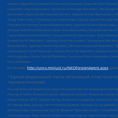
вердикт, Евразийская антимонопольная ассоциация, Бедушев Петр Петрови
Сидорович Ольга Борисовна, Туровский Александр Алексеевич, Васильева А
Евгеньевич, Барахоев Магомед Бекханович, Шарипков Олег Викторович, М
Тимур Рифгатович, Романова Ольга Евгеньевна, Щаров Сергей Алексадрови
Петровна, Кочеткова Татьяна Владимировна, Чуркина Наталья Валерьевна, 
Илларионова Юлия Юрьевна, Саранг Анна Васильевна, Захарова Светлана 
Гефтер Валентин Михайлович, Симонов Алексей Кириллович, Флиге Ирина 
Беляев Сергей Иванович, Голубева Елена Николаевна, Ганнушкина Светлана
Вячеславович, Арапова Галина Юрьевна, Свечников Анатолий Мариевич, П
Лукашевский Сергей Маркович, Бахмин Вячеслав Иванович, Шабад Анатоли
Александрович, Вицин Сергей Ефимович, Золотухин Борис Андреевич, Леви
Константинович
Источник:
http://unro.minjust.ru/NKOForeignAgent.aspx
данн
* Единый федеральный список организаций, в том числе и
террористическими:
Высший военный Маджлисуль Шура Объединенных сил моджахедов Кавказа, Ко
Лашкар-И-Тайба, Исламская группа, Движение Талибан, Исламская партия Т
Имарат Кавказ, АБТО, Правый сектор, Исламское государство, Джабха аль-
Ат-Тавхида Валь-Джихад, Чистопольский Джамаат, Рохнамо ба суи давлати и
Артподготовка, Религиозная группа “Джамаат “Красный пахарь”, Колумбайн
Челебиджихана, Азов, Партия исламского возрождения Таджикистана, Народ