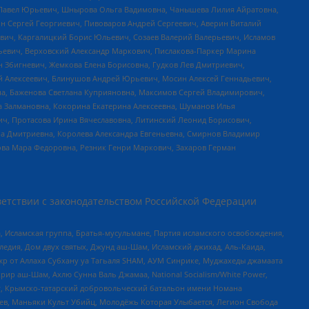
й Павел Юрьевич, Шнырова Ольга Вадимовна, Чанышева Лилия Айратовна,
ин Сергей Георгиевич, Пивоваров Андрей Сергеевич, Аверин Виталий
вич, Каргалицкий Борис Юльевич, Созаев Валерий Валерьевич, Исламов
льевич, Верховский Александр Маркович, Пислакова-Паркер Марина
н Збигневич, Жемкова Елена Борисовна, Гудков Лев Дмитриевич,
й Алексеевич, Блинушов Андрей Юрьевич, Мосин Алексей Геннадьевич,
а, Баженова Светлана Куприяновна, Максимов Сергей Владимирович,
а Залмановна, Кокорина Екатерина Алексеевна, Шуманов Илья
ч, Протасова Ирина Вячеславовна, Литинский Леонид Борисович,
а Дмитриевна, Королева Александра Евгеньевна, Смирнов Владимир
ова Мара Федоровна, Резник Генри Маркович, Захаров Герман
етствии с законодательством Российской Федерации
 Исламская группа, Братья-мусульмане, Партия исламского освобождения,
едия, Дом двух святых, Джунд аш-Шам, Исламский джихад, Аль-Каида,
жр от Аллаха Субхану уа Тагьаля SHAM, АУМ Синрике, Муджахеды джамаата
рир аш-Шам, Ахлю Сунна Валь Джамаа, National Socialism/White Power,
рг, Крымско-татарский добровольческий батальон имени Номана
оев, Маньяки Культ Убийц, Молодёжь Которая Улыбается, Легион Свобода