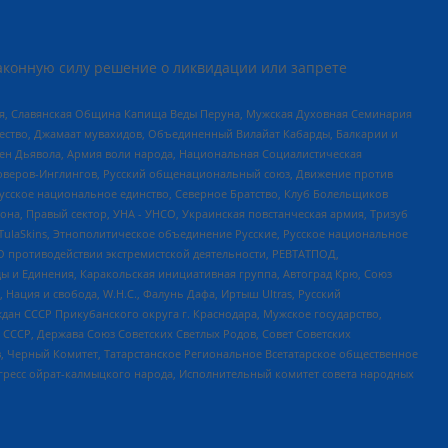
аконную силу решение о ликвидации или запрете
ья, Славянская Община Капища Веды Перуна, Мужская Духовная Семинария
щество, Джамаат мувахидов, Объединенный Вилайат Кабарды, Балкарии и
ден Дьявола, Армия воли народа, Национальная Социалистическая
роверов-Инглингов, Русский общенациональный союз, Движение против
усское национальное единство, Северное Братство, Клуб Болельщиков
а, Правый сектор, УНА - УНСО, Украинская повстанческая армия, Тризуб
 TulaSkins, Этнополитическое объединение Русские, Русское национальное
О противодействии экстремистской деятельности, РЕВТАТПОД,
ы и Единения, Каракольская инициативная группа, Автоград Крю, Союз
 Нация и свобода, W.H.С., Фалунь Дафа, Иртыш Ultras, Русский
ан СССР Прикубанского округа г. Краснодара, Мужское государство,
СССР, Держава Союз Советских Светлых Родов, Совет Советских
в, Черный Комитет, Татарстанское Региональное Всетатарское общественное
гресс ойрат-калмыцкого народа, Исполнительный комитет совета народных