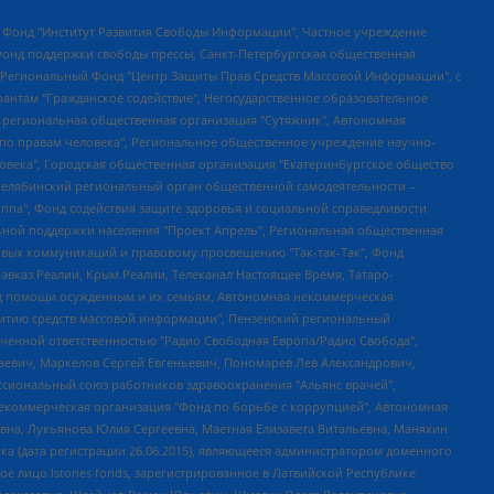
евосточное общественное движение "Маяк", Санкт-Петербургская ЛГБТ-инициативная группа "Выход", Инициативная группа ЛГБТ+ "Реверс", Алексеев Андрей Викторович, Бекбулатова Таисия Львовна, Беляев Иван Михайлович, Владыкина Елена Сергеевна, Гельман Марат Александрович, Никульшина Вероника Юрьевна, Толоконникова Надежда Андреевна, Шендерович Виктор Анатольевич, Общество с ограниченной ответственностью "Данное сообщение", Общество с ограниченной ответственностью Издательский дом "Новая глава", Айнбиндер Александра Александровна, Московский комьюнити-центр для ЛГБТ+инициатив, Благотворительный фонд развития филантропии, Deutsche Welle (Германия, Kurt-Schumacher-Strasse 3, 53113 Bonn), Борзунова Мария Михайловна, Воробьев Виктор Викторович, Голубева Анна Львовна, Константинова Алла Михайловна, Малкова Ирина Владимировна, Мурадов Мурад Абдулгалимович, Осетинская Елизавета Николаевна, Понасенков Евгений Николаевич, Ганапольский Матвей Юрьевич, Киселев Евгений Алексеевич, Борухович Ирина Григорьевна, Дремин Иван Тимофеевич, Дубровский Дмитрий Викторович, Красноярская региональная общественная организация поддержки и развития альтернативных образовательных технологий и межкультурных коммуникаций "ИНТЕРРА", Маяковская Екатерина Алексеевна, Фейгин Марк Захарович, Филимонов Андрей Викторович, Дзугкоева Регина Николаевна, Доброхотов Роман Александрович, Дудь Юрий Александрович, Елкин Сергей Владимирович, Кругликов Кирилл Игоревич, Сабунаева Мария Леонидовна, Семенов Алексей Владимирович, Шаинян Карен Багратович, Шульман Екатерина Михайловна, Асафьев Артур Валерьевич, Вахштайн Виктор Семенович, Венедиктов Алексей Алексеевич, Лушникова Екатерина Евгеньевна, Волков Леонид Михайлович, Невзоров Александр Глебович, Пархоменко Сергей Борисович, Сироткин Ярослав Николаевич, Кара-Мурза Владимир Владимирович, Баранова Наталья Владимировна, Гозман Леонид Яковлевич, Кагарлицкий Борис Юльевич, Климарев Михаил Валерьевич, Милов Владимир Станиславович, Автономная некоммерческая организация Краснодарский центр современного искусства "Типография", Моргенштерн Алишер Тагирович, Соболь Любовь Эдуардовна, Общество с ограниченной ответственностью "ЛИЗА НОРМ", Каспаров Гарри Кимович, Ходорковский Михаил Борисович, Общество с ограниченной ответственностью "Апрельские тезисы", Данилович Ирина Брониславовна, Кашин Олег Владимирович, Петров Николай Владимирович, Пивоваров Алексей Владимирович, Соколов Михаил Владимирович, Цветкова Юлия Владимировна, Чичваркин Евгений Александрович, Комитет против пыток/Команда против пыток, Общество с ограниченной ответственностью "Первый научный", Общество с ограниченной ответственностью "Вертолет и ко", Белоцерковская Вероника Борисовна, Кац Максим Евгеньевич, Лазарева Татьяна Юрьевна, Шаведдинов Руслан Табризович, Яшин Илья Валерьевич, Общество с ограниченной ответственностью "Иноагент ААВ", Алешковский Дмитрий Петрович, Альбац Евгения Марковна, Быков Дмитрий Львович, Галямина Юлия Евгеньевна, Лойко Сергей Леонидович, Мартынов Кирилл Константинович, Медведев Сергей Александрович, Крашенинников Федор Геннадиевич, Гордеева Катерина Вл