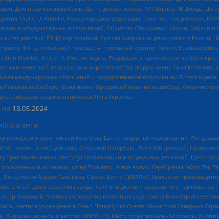
еван, Дом прав человека Крым, Центр дикого лосося, TVR Studios, ТВ Дождь, Це
урятия, Uralic, UnKremlin, Международная федерация транспортных рабочих, Ист
ейских и международных исследований, Общество Сторожевой башни, Библии и тр
омитет действия, РЭНД корпорейшн, Русская Америка за демократию в России, Н
фалия, Фонд глобальной помощи, Антивоенный комитет России, Russie-Libertes, L
lection Monitor, Article 19, Мнение медиа, Федерация анархического черного кр
и гендерной демократии и миротворчества, Форум имени Льва Копелева, American C
г, Школа международных отношений и государственной политики им Питера Мунка
 Немцова за Свободу, Фонд имени Фридриха Науманна за свободу, Феминистско
медиа, Либерально-демократическая Лига Украины
 на
13.05.2024
ого агента:
р немецкой и европейской культуры, Центр гендерных исследований, Фонд защи
ЧА, Гуманитарное действие, Открытый Петербург, Лига Избирателей, Правовая 
иту прав заключенных, Институт глобализации и социальных движений, Центр 
ужденным и их семьям, Фонд Тольятти, Новое время, Серебряная тайга, Так-Так-
, Фонд имени Андрея Рылькова, Сфера, Центр СИБАЛЬТ, Уральская правозащитна
невосточный центр развития гражданских инициатив и социального партнерства, 
 организаций, Частное учреждение в Калининграде Совета Министров северных 
бирь, Частное учреждение в Санкт-Петербурге Совета Министров Северных Стра
а, Информационное агентство МЕМО. РУ, Институт региональной прессы, Инсти