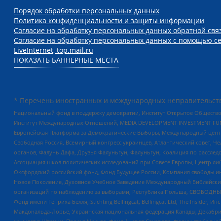
Порядок обработки персональных данных
Политика конфиденциальности и защиты информации
Согласие на обработку персональных данных обратной свя
Согласие на обработку персональных данных с помощью се
LiveInternet, top.mail.ru
ПОКАЗАТЬ БАННЕРНЫЕ МЕСТА
* Перечень иностранных и международных неправительств
Национальный фонд в поддержку демократии, Институт Открытое Общество
Институт Международных Отношений, MEDIA DEVELOPMENT INVESTMENT FUND,
Европейская Платформа за Демократические Выборы, Международный цент
Свободная Россия, Всемирный конгресс украинцев, Атлантический совет, Ч
органов, Фалунь Дафа, Друзья Фалуньгун, Фалуньгун, Коалиция по рассле
Ассоциация школ политических исследований при Совете Европы, Центр ли
Оксфордский российский фонд, Фонд Будущее России, Компания свободы ин
Новое Поколение, Духовное Учебное Заведение Международный Библейский
организаций по наблюдению за выборами, Республика Польша, СВОБОДНЫЙ
Фонд имени Генриха Бёлля, Stichting Bellingcat, Bellingcat Ltd, The Inside
Макдональда-Лорье, Украинская национальная федерация Канады, Декабрис