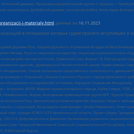
, Хатлонский джамаат, Мусульманская религиозная группа п. Кушкуль г. Оренбу
ная самооборона, Дуббайский джамаат, московская ячейка, Батал-Хаджи Белхор
organizacii-i-materialy.html
данные на
16.11.2023
анизаций в отношении которых судом принято вступившее в з
 Родовой Державы Русь, Община Духовного Управления Асгардской Веси Беловод
детели Иеговы, Русское национальное единство, Национал-социалистическое об
истическая рабочая партия России, Славянский союз, Формат-18, Благородный Ор
ациональное единство, Древнерусской Инглистической церкви Православных Ста
ных объединениях, Омская организация общественного политического движения Р
рганизация п. Боровский, Община Коренного Русского народа Щелковского район
гиозное объединение последователей инглиизма, Народная Социальная Инициатива,
 г. Астрахани, ВОЛЯ, Меджлис крымскотатарского народа, Рубеж Севера, ТОЙС, 
6, Независимость, Фирма, Молодежная правозащитная группа МПГ, Курсом Правд
ая республика Русь, Арестантское уголовное единство, Башкорт, Нация и свобода,
орьбы с коррупцией, Фонд защиты прав граждан, Штабы Навального, Совет гражд
ный совет граждан РСФСР СССР Архангельской области, Проект Штурм, Граждане 
tsApp, СИЧ-С14, Добровольческое Движение Организации украинских националисто
ный Совет Татарской Автономной Советской Социалистической Республики, Кон
БТ, Я.МЫ Сергей Фургал