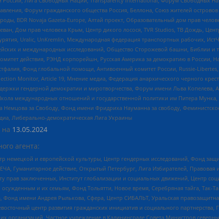
России, Лига Свободных Наций, Transparеncy International, Форум Свободных Н
правления, Форум гражданского общества Россия, Беллона, Союз жителей острово
роды, BDR Novaja Gazeta-Europe, Алтай проект, Образовательный дом прав челов
еван, Дом прав человека Крым, Центр дикого лосося, TVR Studios, ТВ Дождь, Це
урятия, Uralic, UnKremlin, Международная федерация транспортных рабочих, Ист
ейских и международных исследований, Общество Сторожевой башни, Библии и тр
омитет действия, РЭНД корпорейшн, Русская Америка за демократию в России, Н
фалия, Фонд глобальной помощи, Антивоенный комитет России, Russie-Libertes, L
lection Monitor, Article 19, Мнение медиа, Федерация анархического черного кр
и гендерной демократии и миротворчества, Форум имени Льва Копелева, American C
г, Школа международных отношений и государственной политики им Питера Мунка
 Немцова за Свободу, Фонд имени Фридриха Науманна за свободу, Феминистско
медиа, Либерально-демократическая Лига Украины
 на
13.05.2024
ого агента:
р немецкой и европейской культуры, Центр гендерных исследований, Фонд защи
ЧА, Гуманитарное действие, Открытый Петербург, Лига Избирателей, Правовая 
иту прав заключенных, Институт глобализации и социальных движений, Центр 
ужденным и их семьям, Фонд Тольятти, Новое время, Серебряная тайга, Так-Так-
, Фонд имени Андрея Рылькова, Сфера, Центр СИБАЛЬТ, Уральская правозащитна
невосточный центр развития гражданских инициатив и социального партнерства, 
 организаций, Частное учреждение в Калининграде Совета Министров северных 