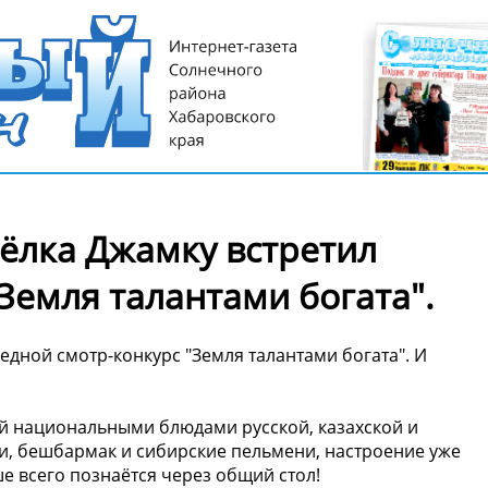
сёлка Джамку встретил
Земля талантами богата".
едной смотр-конкурс "Земля талантами богата". И
ей национальными блюдами русской, казахской и
и, бешбармак и сибирские пельмени, настроение уже
е всего познаётся через общий стол!