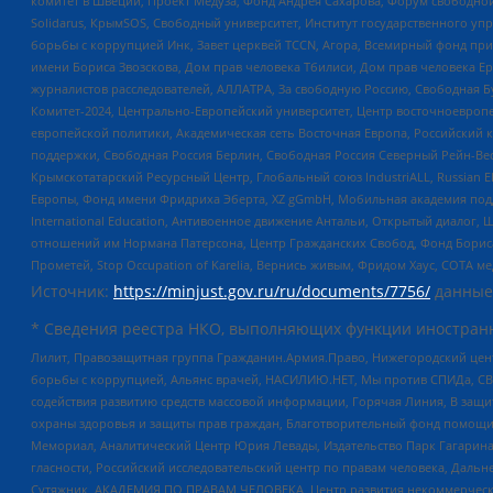
комитет в Швеции, Проект Медуза, Фонд Андрея Сахарова, Форум свободной 
Solidarus, КрымSOS, Свободный университет, Институт государственного у
борьбы с коррупцией Инк, Завет церквей TCCN, Агора, Всемирный фонд при
имени Бориса Звозскова, Дом прав человека Тбилиси, Дом прав человека Ер
журналистов расследователей, АЛЛАТРА, За свободную Россию, Свободная Б
Комитет-2024, Центрально-Европейский университет, Центр восточноевроп
европейской политики, Академическая сеть Восточная Европа, Российский к
поддержки, Свободная Россия Берлин, Свободная Россия Северный Рейн-Вест
Крымскотатарский Ресурсный Центр, Глобальный союз IndustriALL, Russian E
Европы, Фонд имени Фридриха Эберта, XZ gGmbH, Мобильная академия поддержк
International Education, Антивоенное движение Антальи, Открытый диало
отношений им Нормана Патерсона, Центр Гражданских Свобод, Фонд Бориса
Прометей, Stop Occupation of Karelia, Вернись живым, Фридом Хаус, СОТА 
Источник:
https://minjust.gov.ru/ru/documents/7756/
данные
* Сведения реестра НКО, выполняющих функции иностранн
Лилит, Правозащитная группа Гражданин.Армия.Право, Нижегородский цент
борьбы с коррупцией, Альянс врачей, НАСИЛИЮ.НЕТ, Мы против СПИДа, СВЕ
содействия развитию средств массовой информации, Горячая Линия, В защ
охраны здоровья и защиты прав граждан, Благотворительный фонд помощи ос
Мемориал, Аналитический Центр Юрия Левады, Издательство Парк Гагарина
гласности, Российский исследовательский центр по правам человека, Даль
Сутяжник, АКАДЕМИЯ ПО ПРАВАМ ЧЕЛОВЕКА, Центр развития некоммерческих