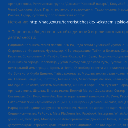
Артподготовка, Религиозная группа “Джамаат “Красный пахарь”, Колумбайн
Челебиджихана, Азов, Партия исламского возрождения Таджикистана, Народ
России, Айдар, Русский добровольческий корпус
Источник:
http://nac.gov.ru/terroristicheskie-i-ekstremistskie-
* Перечень общественных объединений и религиозных орг
деятельности:
Национал-большевистская партия, ВЕК РА, Рада земли Кубанской Духовно
Староверов-Инглингов, Нурджулар, К Богодержавию, Таблиги Джамаат, Сви
Карачая, Союз славян, Ат-Такфир Валь-Хиджра, Пит Буль, Национал-социал
Инициатива города Череповца, Духовно-Родовая Держава Русь, Русское н
нелегальной иммиграции, Кровь и Честь, О свободе совести и о религиоз
Футбольного Клуба Динамо, Файзрахманисты, Мусульманская религиозная о
им. Степана Бандеры, Братство, Белый Крест, Misanthropic division, Рели
объединение Атака, Мечеть Мирмамеда, Община Коренного Русского народа
Артподготовка, Штольц, В честь иконы Божией Матери Державная, Сектор 1
Славянских Сил Руси, Алля-Аят, Благотворительный пансионат Ак Умут, Русск
Патриотический клуб-Новокузнецк/РПК, Сибирский державный союз, Фонд б
Народное объединение русского движения, Народное движение Адат, Народ
Социалистических Районов, Meta Platforms Inc, Facebook, Instagram, Wha
движение, Невоград, Молодежное Демократическое Движение Весна, Верхов
депутатов Красноярского края, Этническое национальное объединение, ЛГ