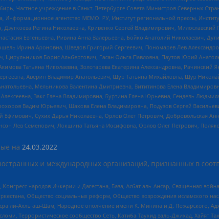
бирь, Частное учреждение в Санкт-Петербурге Совета Министров Северных Стра
а, Информационное агентство МЕМО. РУ, Институт региональной прессы, Инсти
ч, Дзугкоева Регина Николаевна, Кривенко Сергей Владимирович, Милославски
настасия Евгеньевна, Ривина Анна Валерьевна, Бойко Анатолий Николаевич, Дуг
ошель Ирина Ароновна, Шведов Григорий Сергеевич, Пономарев Лев Александро
ч, Цирульников Борис Альбертович, Гасан Ольга Павловна, Паутов Юрий Анато
Акимова Татьяна Николаевна, Золотарева Екатерина Александровна, Рачинский Я
Сергеевна, Аверин Владимир Анатольевич, Щур Татьяна Михайловна, Щур Никола
Анатольевна, Мельникова Валентина Дмитриевна, Вититинова Елена Владимировн
 Алексеевна, Закс Елена Владимировна, Буртина Елена Юрьевна, Гендель Людмил
рохоров Вадим Юрьевич, Шахова Елена Владимировна, Подузов Сергей Васильеви
й Ефимович, Сухих Дарья Николаевна, Орлов Олег Петрович, Добровольская Анн
нсон Лев Семенович, Локшина Татьяна Иосифовна, Орлов Олег Петрович, Поляк
ые на
24.03.2022
ностранных и международных организаций, признанных в соотв
нгресс народов Ичкерии и Дагестана, База, Асбат аль-Ансар, Священная война,
уркестана, Общество социальных реформ, Общество возрождения исламского насл
Нусра ли-Ахль аш-Шам, Народное ополчение имени К. Минина и Д. Пожарского, Ад
сломи, Террористическое сообщество Сеть, Катиба Таухид валь-Джихад, Хайят Тах