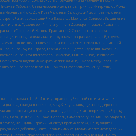
ародов ПостРоссии, Солидарность с гражданским движением в России –
в Тисима и Хабомаи, Съезд народных депутатов, Гринпис Интернешнл, Фонд
ека Чернигов, Фонд Дом Прав Человека, Белорусский дом прав человека
нтр европейских исследований им Вилфрида Мартенса, Сетевое объединение
Чам Финланд, Гудзоновский институт, Фонд Демократического Развития,
актатов Свидетелей Иеговы, Гражданский Совет, Центр анализа
астоящая Россия, Глобальная сеть журналистов-расследователей, Служба
a Asocicion de Rusos Libres, Союз за возвращение Северных территорий,
еста, Радио Свободная Европа, Германское общество изучения Восточной
ouncils for International Education, Cultural Vistas, Institute of
, Российско-канадский демократический альянс, Школа международных
е антивоенное сопротивление, Комитет независимости Ингушетии,
ты прав граждан Штаб, Институт права и публичной политики, Фонд
инициатива, Гражданский Союз, Хасдей Ерушалаим, Центр поддержки и
социально-информационных инициатив Действие, Благотворительный фонд
Так, Сова, центр Анна, Проект Апрель, Самарская губерния, Эра здоровья,
я группа, Женщины Евразии, Институт прав человека, Фонд защиты
Гражданское действие, Центр независимых социологических исследований,
стран, Гражданское содействие, Трансперенси Интернешнл-Р, Центр