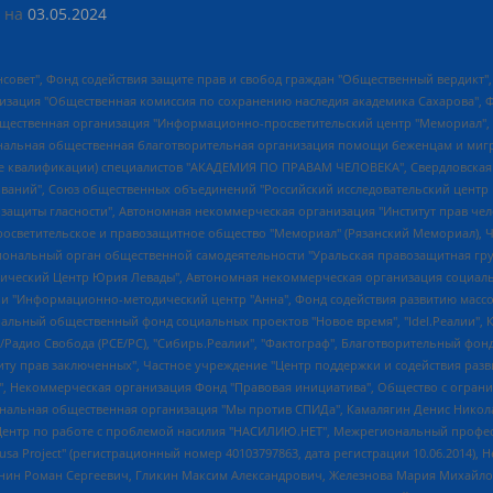
 на
03.05.2024
мная некоммерческая организация "Центр по работе с проблемой насилия "НАСИЛИЮ.НЕТ", Межрегиональный профессиональный союз работников здравоохранения "Альянс врачей", Юридическое лицо, зарегистрированное в Латвийской Республике, SIA "Medusa Project" (регистрационный номер 40103797863, дата регистрации 10.06.2014), Некоммерческая организация "Фонд по борьбе с коррупцией", Автономная некоммерческая организация "Институт права и публичной политики", Баданин Роман Сергеевич, Гликин Максим Александрович, Железнова Мария Михайловна, Лукьянова Юлия Сергеевна, Маетная Елизавета Витальевна, Маняхин Петр Борисович, Чуракова Ольга Владимировна, Ярош Юлия Петровна, Юридическое лицо "The Insider SIA", зарегистрированное в Риге, Латвийская Республика (дата регистрации 26.06.2015), являющееся администратором доменного имени интернет-издания "The Insider SIA", https://theins.ru, Постернак Алексей Евгеньевич, Рубин Михаил Аркадьевич, Анин Роман Александрович, Юридическое лицо Istories fonds, зарегистрированное в Латвийской Республике (регистрационный номер 50008295751, дата регистрации 24.02.2020), Великовский Дмитрий Александрович, Долинина Ирина Николаевна, Мароховская Алеся Алексеевна, Шлейнов Роман Юрьевич, Шмагун Олеся Валентиновна, Общество с ограниченной ответственностью "Альтаир 2021", Общество с ограниченной ответственностью "Вега 2021", Общество с ограниченной ответственностью "Главный редактор 2021", Общество с ограниченной ответственностью "Ромашки монолит", Важенков Артем Валерьевич, Ивановская областная общественная организация "Центр гендерных исследований", Гурман Юрий Альбертович, Медиапроект "ОВД-Инфо", Егоров Владимир Владимирович, Жилинский Владимир Александрович, Общество с ограниченной ответственностью "ЗП", Иванова София Юрьевна, Карезина Инна Павловна, Кильтау Екатерина Викторовна, Петров Алексей Викторович, Пискунов Сергей Евгеньевич, Смирнов Сергей Сергеевич, Тихонов Михаил Сергеевич, Общество с ограниченной ответственностью "ЖУРНАЛИСТ-ИНОСТРАННЫЙ АГЕНТ", Арапова Галина Юрьевна, Вольтская Татьяна Анатольевна, Американская компания "Mason G.E.S. Anonymous Foundation" (США), являющаяся владельцем интернет-издания https://mnews.world/, Компания "Stichting Bellingcat", зарегистрированная в Нидерландах (дата регистрации 11.07.2018), Захаров Андрей Вячеславович, Клепиковская Екатерина Дмитриевна, Общество с ограниченной ответственностью "МЕМО", Перл Роман Александрович, Симонов Евгений Алексеевич, Соловьева Елена Анатольевна, Сотников Даниил Владимирович, Сурначева Елизавета Дмитриевна, Автономная некоммерческая организация по защите прав человека и информированию населения "Якутия – Наше Мнение", Общество с ограниченной ответственностью "Москоу диджитал медиа", с 26.01.2023 Общество с ограниченной ответственностью "Чайка Белые сады", Ветошкина Валерия Валерьевна, Заговора Максим Александрович, Межрегиональное общественное движение "Российская ЛГБТ - сеть", Оленичев Максим Владимирович, Павлов Иван Юрьевич, Скворцова Елена Сергеевна, Общество с ограниченной ответственностью "Как бы инагент", Кочетков Игорь Викторович, Общество с ограниченной ответственностью "Честные выборы", Еланчик Олег Александрович, Общество с ограниченной ответственностью "Нобелевский призыв", Гималова Регина Эмилевна, Григорьев Андрей Валерьевич, Григорьева Алина Александровна, Ассоциация по содействию защите прав призывников, альтернативнослужащих и военнослужащих "Правозащитная группа "Гражданин.Армия.Право", Хисамова Регина Фаритовна, Автономная некоммерческая организация по реализации социально-правовых программ "Лилит", Дальн