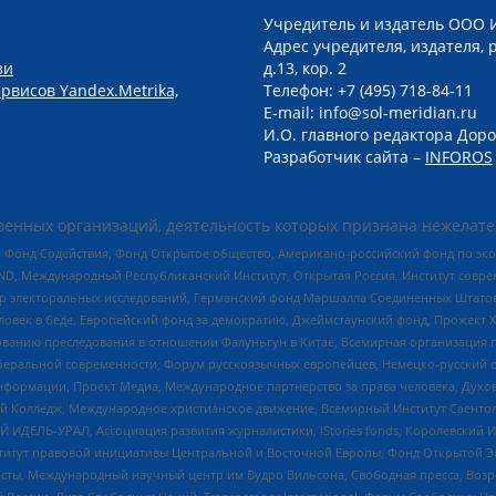
Учредитель и издатель ООО 
Адрес учредителя, издателя, р
зи
д.13, кор. 2
рвисов Yandex.Metrika,
Телефон: +7 (495) 718-84-11
E-mail: info@sol-meridian.ru
И.О. главного редактора Доро
Разработчик сайта –
INFOROS
енных организаций, деятельность которых признана нежелате
 Фонд Содействия, Фонд Открытое общество, Американо-российский фонд по э
 Международный Республиканский Институт, Открытая Россия, Институт совре
р электоральных исследований, Германский фонд Маршалла Соединенных Штатов
еловек в беде, Европейский фонд за демократию, Джеймстаунский фонд, Прожект
дованию преследования в отношении Фалуньгун в Китае, Всемирная организация 
беральной современности, Форум русскоязычных европейцев, Немецко-русский о
формации, Проект Медиа, Международное партнерство за права человека, Духов
 Колледж, Международное христианское движение, Всемирный Институт Саентол
 ИДЕЛЬ-УРАЛ, Ассоциация развития журналистики, IStories fonds, Королевск
r, Институт правовой инициативы Центральной и Восточной Европы, Фонд Открытой Э
ты, Международный научный центр им Вудро Вильсона, Свободная пресса, Возро