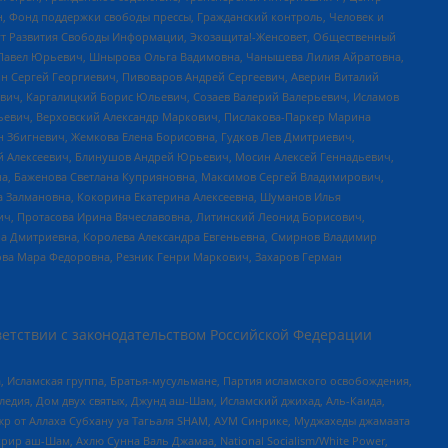
н, Фонд поддержки свободы прессы, Гражданский контроль, Человек и
тут Развития Свободы Информации, Экозащита!-Женсовет, Общественный
й Павел Юрьевич, Шнырова Ольга Вадимовна, Чанышева Лилия Айратовна,
ин Сергей Георгиевич, Пивоваров Андрей Сергеевич, Аверин Виталий
вич, Каргалицкий Борис Юльевич, Созаев Валерий Валерьевич, Исламов
льевич, Верховский Александр Маркович, Пислакова-Паркер Марина
н Збигневич, Жемкова Елена Борисовна, Гудков Лев Дмитриевич,
й Алексеевич, Блинушов Андрей Юрьевич, Мосин Алексей Геннадьевич,
а, Баженова Светлана Куприяновна, Максимов Сергей Владимирович,
а Залмановна, Кокорина Екатерина Алексеевна, Шуманов Илья
ч, Протасова Ирина Вячеславовна, Литинский Леонид Борисович,
а Дмитриевна, Королева Александра Евгеньевна, Смирнов Владимир
ова Мара Федоровна, Резник Генри Маркович, Захаров Герман
етствии с законодательством Российской Федерации
 Исламская группа, Братья-мусульмане, Партия исламского освобождения,
едия, Дом двух святых, Джунд аш-Шам, Исламский джихад, Аль-Каида,
жр от Аллаха Субхану уа Тагьаля SHAM, АУМ Синрике, Муджахеды джамаата
рир аш-Шам, Ахлю Сунна Валь Джамаа, National Socialism/White Power,