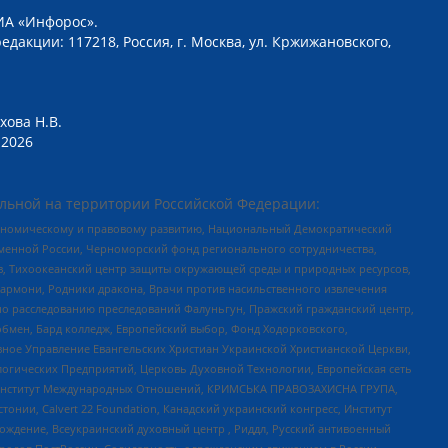
ИА «Инфорос».
едакции: 117218, Россия, г. Москва, ул. Кржижановского,
хова Н.В.
2026
льной на территории Российской Федерации:
кономическому и правовому развитию, Национальный Демократический
менной России, Черноморский фонд регионального сотрудничества,
, Тихоокеанский центр защиты окружающей среды и природных ресурсов,
 Хармони, Родники дракона, Врачи против насильственного извлечения
по расследованию преследований Фалуньгун, Пражский гражданский центр,
бмен, Бард колледж, Европейский выбор, Фонд Ходорковского,
ное Управление Евангельских Христиан Украинской Христианской Церкви,
огических Предприятий, Церковь Духовной Технологии, Европейская сеть
ий Институт Международных Отношений, КРИМСЬКА ПРАВОЗАХИСНА ГРУПА,
стонии, Calvert 22 Foundation, Канадский украинский конгресс, Институт
ждение, Всеукраинский духовный центр , Риддл, Русский антивоенный