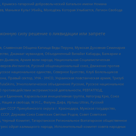
рг, Крымско-татарский добровольческий батальон имени Номана
оев, Маньяки Культ Убийц, Молодёжь Которая Улыбается, Легион Свобода
аконную силу решение о ликвидации или запрете
ья, Славянская Община Капища Веды Перуна, Мужская Духовная Семинария
щество, Джамаат мувахидов, Объединенный Вилайат Кабарды, Балкарии и
ден Дьявола, Армия воли народа, Национальная Социалистическая
роверов-Инглингов, Русский общенациональный союз, Движение против
усское национальное единство, Северное Братство, Клуб Болельщиков
а, Правый сектор, УНА - УНСО, Украинская повстанческая армия, Тризуб
 TulaSkins, Этнополитическое объединение Русские, Русское национальное
О противодействии экстремистской деятельности, РЕВТАТПОД,
ы и Единения, Каракольская инициативная группа, Автоград Крю, Союз
 Нация и свобода, W.H.С., Фалунь Дафа, Иртыш Ultras, Русский
ан СССР Прикубанского округа г. Краснодара, Мужское государство,
СССР, Держава Союз Советских Светлых Родов, Совет Советских
в, Черный Комитет, Татарстанское Региональное Всетатарское общественное
гресс ойрат-калмыцкого народа, Исполнительный комитет совета народных