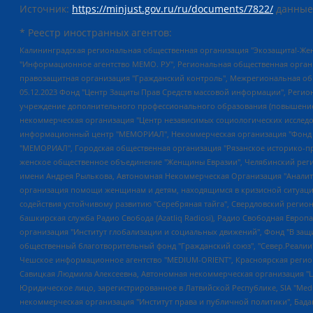
Источник:
https://minjust.gov.ru/ru/documents/7822/
данные
* Реестр иностранных агентов:
Калининградская региональная общественная организация "Экозащита!-Женсовет", Фонд содействия защите прав и свобод граждан "Общественный вердикт", Фонд "Институт Развития Свободы Информации", Частное учреждение "Информационное агентство МЕМО. РУ", Региональная общественная организация "Общественная комиссия по сохранению наследия академика Сахарова", Фонд поддержки свободы прессы, Санкт-Петербургская общественная правозащитная организация "Гражданский контроль", Межрегиональная общественная организация "Информационно-просветительский центр "Мемориал", Региональный Фонд "Центр Защиты Прав Средств Массовой Информации", с 05.12.2023 Фонд "Центр Защиты Прав Средств массовой информации", Региональная общественная благотворительная организация помощи беженцам и мигрантам "Гражданское содействие", Негосударственное образовательное учреждение дополнительного профессионального образования (повышение квалификации) специалистов "АКАДЕМИЯ ПО ПРАВАМ ЧЕЛОВЕКА", Свердловская региональная общественная организация "Сутяжник", Автономная некоммерческая организация "Центр независимых социологических исследований", Союз общественных объединений "Российский исследовательский центр по правам человека", Региональное общественное учреждение научно-информационный центр "МЕМОРИАЛ", Некоммерческая организация "Фонд защиты гласности", Автономная некоммерческая организация "Институт прав человека", Городская общественная организация "Екатеринбургское общество "МЕМОРИАЛ", Городская общественная организация "Рязанское историко-просветительское и правозащитное общество "Мемориал" (Рязанский Мемориал), Челябинский региональный орган общественной самодеятельности – женское общественное объединение "Женщины Евразии", Челябинский региональный орган общественной самодеятельности "Уральская правозащитная группа", Фонд содействия защите здоровья и социальной справедливости имени Андрея Рылькова, Автономная Некоммерческая Организация "Аналитический Центр Юрия Левады", Автономная некоммерческая организация социальной поддержки населения "Проект Апрель", Региональная общественная организация помощи женщинам и детям, находящимся в кризисной ситуации "Информационно-методический центр "Анна", Фонд содействия развитию массовых коммуникаций и правовому просвещению "Так-так-Так", Фонд содействия устойчивому развитию "Серебряная тайга", Свердловский региональный общественный фонд социальных проектов "Новое время", "Idel.Реалии", Кавказ.Реалии, Крым.Реалии, Телеканал Настоящее Время, Татаро-башкирская служба Радио Свобода (Azatliq Radiosi), Радио Свободная Европа/Радио Свобода (PCE/PC), "Сибирь.Реалии", "Фактограф", Благотворительный фонд помощи осужденным и их семьям, Автономная некоммерческая организация "Институт глобализации и социальных движений", Фонд "В защиту прав заключенных", Частное учреждение "Центр поддержки и содействия развитию средств массовой информации", Пензенский региональный общественный благотворительный фонд "Гражданский союз", "Север.Реалии", Некоммерческая организация Фонд "Правовая инициатива", Общество с ограниченной ответственностью "Радио Свободная Европа/Радио Свобода", Чешское информационное агентство "MEDIUM-ORIENT", Красноярская региональная общественная организация "Мы против СПИДа", Камалягин Денис Николаевич, Маркелов Сергей Евгеньевич, Пономарев Лев Александрович, Савицкая Людмила Алексеевна, Автоно