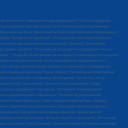
евосточное общественное движение "Маяк", Санкт-Петербургская ЛГБТ-инициативная группа "Выход", Инициативная группа ЛГБТ+ "Реверс", Алексеев Андрей Викторович, Бекбулатова Таисия Львовна, Беляев Иван Михайлович, Владыкина Елена Сергеевна, Гельман Марат Александрович, Никульшина Вероника Юрьевна, Толоконникова Надежда Андреевна, Шендерович Виктор Анатольевич, Общество с ограниченной ответственностью "Данное сообщение", Общество с ограниченной ответственностью Издательский дом "Новая глава", Айнбиндер Александра Александровна, Московский комьюнити-центр для ЛГБТ+инициатив, Благотворительный фонд развития филантропии, Deutsche Welle (Германия, Kurt-Schumacher-Strasse 3, 53113 Bonn), Борзунова Мария Михайловна, Воробьев Виктор Викторович, Голубева Анна Львовна, Константинова Алла Михайловна, Малкова Ирина Владимировна, Мурадов Мурад Абдулгалимович, Осетинская Елизавета Николаевна, Понасенков Евгений Николаевич, Ганапольский Матвей Юрьевич, Киселев Евгений Алексеевич, Борухович Ирина Григорьевна, Дремин Иван Тимофеевич, Дубровский Дмитрий Викторович, Красноярская региональная общественная организация поддержки и развития альтернативных образовательных технологий и межкультурных коммуникаций "ИНТЕРРА", Маяковская Екатерина Алексеевна, Фейгин Марк Захарович, Филимонов Андрей Викторович, Дзугкоева Регина Николаевна, Доброхотов Роман Александрович, Дудь Юрий Александрович, Елкин Сергей Владимирович, Кругликов Кирилл Игоревич, Сабунаева Мария Леонидовна, Семенов Алексей Владимирович, Шаинян Карен Багратович, Шульман Екатерина Михайловна, Асафьев Артур Валерьевич, Вахштайн Виктор Семенович, Венедиктов Алексей Алексеевич, Лушникова Екатерина Евгеньевна, Волков Леонид Михайлович, Невзоров Александр Глебович, Пархоменко Сергей Борисович, Сироткин Ярослав Николаевич, Кара-Мурза Владимир Владимирович, Баранова Наталья Владимировна, Гозман Леонид Яковлевич, Кагарлицкий Борис Юльевич, Климарев Михаил Валерьевич, Милов Владимир Станиславович, Автономная некоммерческая организация Краснодарский центр современного искусства "Типография", Моргенштерн Алишер Тагирович, Соболь Любовь Эдуардовна, Общество с ограниченной ответственностью "ЛИЗА НОРМ", Каспаров Гарри Кимович, Ходорковский Михаил Борисович, Общество с ограниченной ответственностью "Апрельские тезисы", Данилович Ирина Брониславовна, Кашин Олег Владимирович, Петров Николай Владимирович, Пивоваров Алексей Владимирович, Соколов Михаил Владимирович, Цветкова Юлия Владимировна, Чичваркин Евгений Александрович, Комитет против пыток/Команда против пыток, Общество с ограниченной ответственностью "Первый научный", Общество с ограниченной ответственностью "Вертолет и ко", Белоцерковская Вероника Борисовна, Кац Максим Евгеньевич, Лазарева Татьяна Юрьевна, Шаведдинов Руслан Табризович, Яшин Илья Валерьевич, Общество с ограниченной ответственностью "Иноагент ААВ", Алешковский Дмитрий Петрович, Альбац Евгения Марковна, Быков Дмитрий Львович, Галямина Юлия Евгеньевна, Лойко Сергей Леонидович, Мартынов Кирилл Константинович, Медведев Сергей Александрович, Крашенинников Федор Геннадиевич, Гордеева Катерина Вл