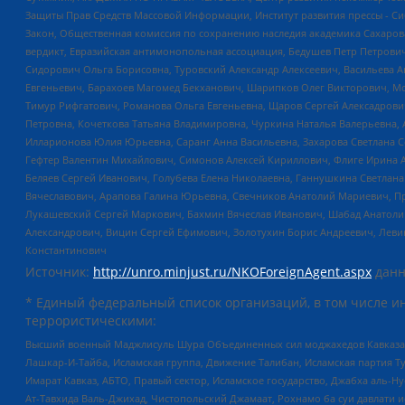
Защиты Прав Средств Массовой Информации, Институт развития прессы - Си
Закон, Общественная комиссия по сохранению наследия академика Сахаров
вердикт, Евразийская антимонопольная ассоциация, Бедушев Петр Петрови
Сидорович Ольга Борисовна, Туровский Александр Алексеевич, Васильева А
Евгеньевич, Барахоев Магомед Бекханович, Шарипков Олег Викторович, М
Тимур Рифгатович, Романова Ольга Евгеньевна, Щаров Сергей Алексадрови
Петровна, Кочеткова Татьяна Владимировна, Чуркина Наталья Валерьевна, 
Илларионова Юлия Юрьевна, Саранг Анна Васильевна, Захарова Светлана 
Гефтер Валентин Михайлович, Симонов Алексей Кириллович, Флиге Ирина 
Беляев Сергей Иванович, Голубева Елена Николаевна, Ганнушкина Светлана
Вячеславович, Арапова Галина Юрьевна, Свечников Анатолий Мариевич, П
Лукашевский Сергей Маркович, Бахмин Вячеслав Иванович, Шабад Анатоли
Александрович, Вицин Сергей Ефимович, Золотухин Борис Андреевич, Леви
Константинович
Источник:
http://unro.minjust.ru/NKOForeignAgent.aspx
данн
* Единый федеральный список организаций, в том числе и
террористическими:
Высший военный Маджлисуль Шура Объединенных сил моджахедов Кавказа, Ко
Лашкар-И-Тайба, Исламская группа, Движение Талибан, Исламская партия Т
Имарат Кавказ, АБТО, Правый сектор, Исламское государство, Джабха аль-
Ат-Тавхида Валь-Джихад, Чистопольский Джамаат, Рохнамо ба суи давлати и