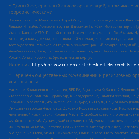
* Единый федеральный список организаций, в том числе и
террористическими:
Высший военный Маджлисуль Шура Объединенных сил моджахедов Кавказа, Ко
Лашкар-И-Тайба, Исламская группа, Движение Талибан, Исламская партия Т
Имарат Кавказ, АБТО, Правый сектор, Исламское государство, Джабха аль-
Ат-Тавхида Валь-Джихад, Чистопольский Джамаат, Рохнамо ба суи давлати и
Артподготовка, Религиозная группа “Джамаат “Красный пахарь”, Колумбайн
Челебиджихана, Азов, Партия исламского возрождения Таджикистана, Народ
России, Айдар, Русский добровольческий корпус
Источник:
http://nac.gov.ru/terroristicheskie-i-ekstremistskie-
* Перечень общественных объединений и религиозных орг
деятельности:
Национал-большевистская партия, ВЕК РА, Рада земли Кубанской Духовно
Староверов-Инглингов, Нурджулар, К Богодержавию, Таблиги Джамаат, Сви
Карачая, Союз славян, Ат-Такфир Валь-Хиджра, Пит Буль, Национал-социал
Инициатива города Череповца, Духовно-Родовая Держава Русь, Русское н
нелегальной иммиграции, Кровь и Честь, О свободе совести и о религиоз
Футбольного Клуба Динамо, Файзрахманисты, Мусульманская религиозная о
им. Степана Бандеры, Братство, Белый Крест, Misanthropic division, Рели
объединение Атака, Мечеть Мирмамеда, Община Коренного Русского народа