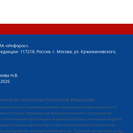
ИА «Инфорос».
едакции: 117218, Россия, г. Москва, ул. Кржижановского,
хова Н.В.
2026
льной на территории Российской Федерации:
кономическому и правовому развитию, Национальный Демократический
менной России, Черноморский фонд регионального сотрудничества,
, Тихоокеанский центр защиты окружающей среды и природных ресурсов,
 Хармони, Родники дракона, Врачи против насильственного извлечения
по расследованию преследований Фалуньгун, Пражский гражданский центр,