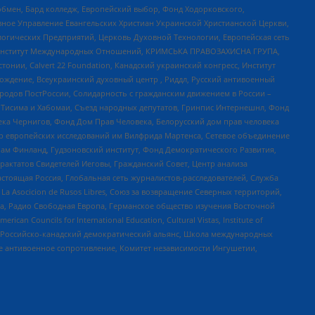
бмен, Бард колледж, Европейский выбор, Фонд Ходорковского,
ное Управление Евангельских Христиан Украинской Христианской Церкви,
огических Предприятий, Церковь Духовной Технологии, Европейская сеть
ий Институт Международных Отношений, КРИМСЬКА ПРАВОЗАХИСНА ГРУПА,
стонии, Calvert 22 Foundation, Канадский украинский конгресс, Институт
ждение, Всеукраинский духовный центр , Риддл, Русский антивоенный
ародов ПостРоссии, Солидарность с гражданским движением в России –
в Тисима и Хабомаи, Съезд народных депутатов, Гринпис Интернешнл, Фонд
ека Чернигов, Фонд Дом Прав Человека, Белорусский дом прав человека
нтр европейских исследований им Вилфрида Мартенса, Сетевое объединение
Чам Финланд, Гудзоновский институт, Фонд Демократического Развития,
актатов Свидетелей Иеговы, Гражданский Совет, Центр анализа
астоящая Россия, Глобальная сеть журналистов-расследователей, Служба
a Asocicion de Rusos Libres, Союз за возвращение Северных территорий,
еста, Радио Свободная Европа, Германское общество изучения Восточной
ouncils for International Education, Cultural Vistas, Institute of
, Российско-канадский демократический альянс, Школа международных
е антивоенное сопротивление, Комитет независимости Ингушетии,