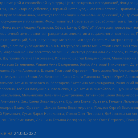
р немецкой и европейской культуры, Центр гендерных исследований, Фонд защи
ЧА, Гуманитарное действие, Открытый Петербург, Лига Избирателей, Правовая 
иту прав заключенных, Институт глобализации и социальных движений, Центр 
ужденным и их семьям, Фонд Тольятти, Новое время, Серебряная тайга, Так-Так-
, Фонд имени Андрея Рылькова, Сфера, Центр СИБАЛЬТ, Уральская правозащитна
невосточный центр развития гражданских инициатив и социального партнерства, 
 организаций, Частное учреждение в Калининграде Совета Министров северных 
бирь, Частное учреждение в Санкт-Петербурге Совета Министров Северных Стра
а, Информационное агентство МЕМО. РУ, Институт региональной прессы, Инсти
ч, Дзугкоева Регина Николаевна, Кривенко Сергей Владимирович, Милославски
настасия Евгеньевна, Ривина Анна Валерьевна, Бойко Анатолий Николаевич, Дуг
ошель Ирина Ароновна, Шведов Григорий Сергеевич, Пономарев Лев Александро
ч, Цирульников Борис Альбертович, Гасан Ольга Павловна, Паутов Юрий Анато
Акимова Татьяна Николаевна, Золотарева Екатерина Александровна, Рачинский Я
Сергеевна, Аверин Владимир Анатольевич, Щур Татьяна Михайловна, Щур Никола
Анатольевна, Мельникова Валентина Дмитриевна, Вититинова Елена Владимировн
 Алексеевна, Закс Елена Владимировна, Буртина Елена Юрьевна, Гендель Людмил
рохоров Вадим Юрьевич, Шахова Елена Владимировна, Подузов Сергей Васильеви
й Ефимович, Сухих Дарья Николаевна, Орлов Олег Петрович, Добровольская Анн
нсон Лев Семенович, Локшина Татьяна Иосифовна, Орлов Олег Петрович, Поляк
ые на
24.03.2022