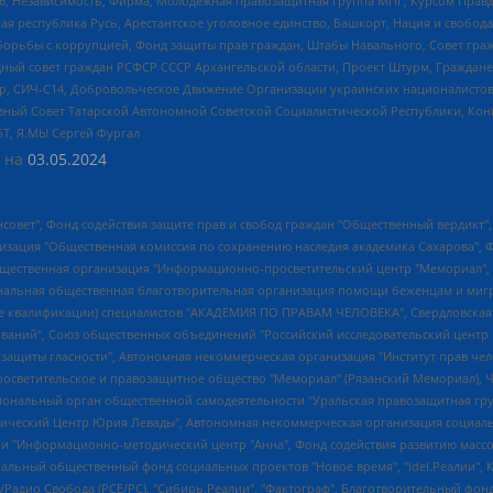
6, Независимость, Фирма, Молодежная правозащитная группа МПГ, Курсом Правд
ая республика Русь, Арестантское уголовное единство, Башкорт, Нация и свобода,
орьбы с коррупцией, Фонд защиты прав граждан, Штабы Навального, Совет гражд
ный совет граждан РСФСР СССР Архангельской области, Проект Штурм, Граждане 
tsApp, СИЧ-С14, Добровольческое Движение Организации украинских националисто
ный Совет Татарской Автономной Советской Социалистической Республики, Кон
БТ, Я.МЫ Сергей Фургал
 на
03.05.2024
мная некоммерческая организация "Центр по работе с проблемой насилия "НАСИЛИЮ.НЕТ", Межрегиональный профессиональный союз работников здравоохранения "Альянс врачей", Юридическое лицо, зарегистрированное в Латвийской Республике, SIA "Medusa Project" (регистрационный номер 40103797863, дата регистрации 10.06.2014), Некоммерческая организация "Фонд по борьбе с коррупцией", Автономная некоммерческая организация "Институт права и публичной политики", Баданин Роман Сергеевич, Гликин Максим Александрович, Железнова Мария Михайловна, Лукьянова Юлия Сергеевна, Маетная Елизавета Витальевна, Маняхин Петр Борисович, Чуракова Ольга Владимировна, Ярош Юлия Петровна, Юридическое лицо "The Insider SIA", зарегистрированное в Риге, Латвийская Республика (дата регистрации 26.06.2015), являющееся администратором доменного имени интернет-издания "The Insider SIA", https://theins.ru, Постернак Алексей Евгеньевич, Рубин Михаил Аркадьевич, Анин Роман Александрович, Юридическое лицо Istories fonds, зарегистрированное в Латвийской Республике (регистрационный номер 50008295751, дата регистрации 24.02.2020), Великовский Дмитрий Александрович, Долинина Ирина Николаевна, Мароховская Алеся Алексеевна, Шлейнов Роман Юрьевич, Шмагун Олеся Валентиновна, Общество с ограниченной ответственностью "Альтаир 2021", Общество с ограниченной ответственностью "Вега 2021", Общество с ограниченной ответственностью "Главный редактор 2021", Общество с ограниченной ответственностью "Ромашки монолит", Важенков Артем Валерьевич, Ивановская областная общественная организация "Центр гендерных исследований", Гурман Юрий Альбертович, Медиапроект "ОВД-Инфо", Егоров Владимир Владимирович, Жилинский Владимир Александрович, Общество с ограниченной ответственностью "ЗП", Иванова София Юрьевна, Карезина Инна Павловна, Кильтау Екатерина Викторовна, Петров Алексей Викторович, Пискунов Сергей Евгеньевич, Смирнов Сергей Сергеевич, Тихонов Михаил Сергеевич, Общество с ограниченной ответственностью "ЖУРНАЛИСТ-ИНОСТРАННЫЙ АГЕНТ", Арапова Галина Юрьевна, Вольтская Татьяна Анатольевна, Американская компания "Mason G.E.S. Anonymous Foundation" (США), являющаяся владельцем интернет-издания https://mnews.world/, Компания "Stichting Bellingcat", зарегистрированная в Нидерландах (дата регистрации 11.07.2018), Захаров Андрей Вячеславович, Клепиковская Екатерина Дмитриевна, Общество с ограниченной ответственностью "МЕМО", Перл Роман Александрович, Симонов Евгений Алексеевич, Соловьева Елена Анатольевна, Сотников Даниил Владимирович, Сурначева Елизавета Дмитриевна, Автономная некоммерческая организация по защите прав человека и информированию населения "Якутия – Наше Мнение", Общество с ограниченной ответственностью "Москоу диджитал медиа", с 26.01.2023 Общество с ограниченной ответственностью "Чайка Белые сады", Ветошкина Валерия Валерьевна, Заговора Максим Александрович, Межрегиональное общественное движение "Российская ЛГБТ - сеть", Оленичев Максим Владимирович, Павлов Иван Юрьевич, Скворцова Елена Сергеевна, Общество с ограниченной ответственностью "Как бы инагент", Кочетков Игорь Викторович, Общество с ограниченной ответственностью "Честные выборы", Еланчик Олег Александрович, Общество с ограниченной ответственностью "Нобелевский призыв", Гималова Регина Эмилевна, Григорьев Андрей Валерьевич, Григорьева Алина Александровна, Ассоциация по содействию защите прав призывников, альтернативнослужащих и военнослужащих "Правозащитная группа "Гражданин.Армия.Право", Хисамова Регина Фаритовна, Автономная некоммерческая организация по реализации социально-правовых программ "Лилит", Дальн