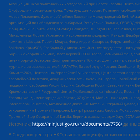
Ассоциация школ политических исследований при Совете Европы, Центр ли
Оксфордский российский фонд, Фонд Будущее России, Компания свободы ин
Новое Поколение, Духовное Учебное Заведение Международный Библейский
организаций по наблюдению за выборами, Республика Польша, СВОБОДНЫЙ
Фонд имени Генриха Бёлля, Stichting Bellingcat, Bellingcat Ltd, The Inside
Макдональда-Лорье, Украинская национальная федерация Канады, Декабрис
комитет в Швеции, Проект Медуза, Фонд Андрея Сахарова, Форум свободной 
Solidarus, КрымSOS, Свободный университет, Институт государственного у
борьбы с коррупцией Инк, Завет церквей TCCN, Агора, Всемирный фонд при
имени Бориса Звозскова, Дом прав человека Тбилиси, Дом прав человека Ер
журналистов расследователей, АЛЛАТРА, За свободную Россию, Свободная Б
Комитет-2024, Центрально-Европейский университет, Центр восточноевроп
европейской политики, Академическая сеть Восточная Европа, Российский к
поддержки, Свободная Россия Берлин, Свободная Россия Северный Рейн-Вест
Крымскотатарский Ресурсный Центр, Глобальный союз IndustriALL, Russian E
Европы, Фонд имени Фридриха Эберта, XZ gGmbH, Мобильная академия поддержк
International Education, Антивоенное движение Антальи, Открытый диало
отношений им Нормана Патерсона, Центр Гражданских Свобод, Фонд Бориса
Прометей, Stop Occupation of Karelia, Вернись живым, Фридом Хаус, СОТА 
Источник:
https://minjust.gov.ru/ru/documents/7756/
данные
* Сведения реестра НКО, выполняющих функции иностранн