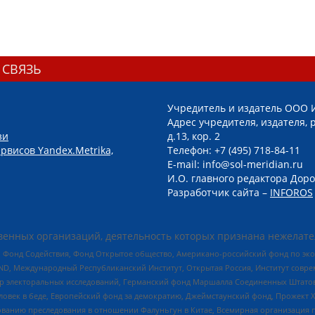
 СВЯЗЬ
Учредитель и издатель ООО 
Адрес учредителя, издателя, р
зи
д.13, кор. 2
рвисов Yandex.Metrika,
Телефон: +7 (495) 718-84-11
E-mail: info@sol-meridian.ru
И.О. главного редактора Доро
Разработчик сайта –
INFOROS
енных организаций, деятельность которых признана нежелате
 Фонд Содействия, Фонд Открытое общество, Американо-российский фонд по э
 Международный Республиканский Институт, Открытая Россия, Институт совре
р электоральных исследований, Германский фонд Маршалла Соединенных Штатов
еловек в беде, Европейский фонд за демократию, Джеймстаунский фонд, Прожект
дованию преследования в отношении Фалуньгун в Китае, Всемирная организация 