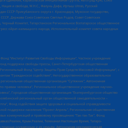
ы и Единения, Каракольская инициативная группа, Автоград Крю, Союз
 Нация и свобода, W.H.С., Фалунь Дафа, Иртыш Ultras, Русский
ан СССР Прикубанского округа г. Краснодара, Мужское государство,
СССР, Держава Союз Советских Светлых Родов, Совет Советских
в, Черный Комитет, Татарстанское Региональное Всетатарское общественное
гресс ойрат-калмыцкого народа, Исполнительный комитет совета народных
евосточное общественное движение "Маяк", Санкт-Петербургская ЛГБТ-инициативная группа "Выход", Инициативная группа ЛГБТ+ "Реверс", Алексеев Андрей Викторович, Бекбулатова Таисия Львовна, Беляев Иван Михайлович, Владыкина Елена Сергеевна, Гельман Марат Александрович, Никульшина Вероника Юрьевна, Толоконникова Надежда Андреевна, Шендерович Виктор Анатольевич, Общество с ограниченной ответственностью "Данное сообщение", Общество с ограниченной ответственностью Издательский дом "Новая глава", Айнбиндер Александра Александровна, Московский комьюнити-центр для ЛГБТ+инициатив, Благотворительный фонд развития филантропии, Deutsche Welle (Германия, Kurt-Schumacher-Strasse 3, 53113 Bonn), Борзунова Мария Михайловна, Воробьев Виктор Викторович, Голубева Анна Львовна, Константинова Алла Михайловна, Малкова Ирина Владимировна, Мурадов Мурад Абдулгалимович, Осетинская Елизавета Николаевна, Понасенков Евгений Николаевич, Ганапольский Матвей Юрьевич, Киселев Евгений Алексеевич, Борухович Ирина Григорьевна, Дремин Иван Тимофеевич, Дубровский Дмитрий Викторович, Красноярская региональная общественная организация поддержки и развития альтернативных образовательных технологий и межкультурных коммуникаций "ИНТЕРРА", Маяковская Екатерина Алексеевна, Фейгин Марк Захарович, Филимонов Андрей Викторович, Дзугкоева Регина Николаевна, Доброхотов Роман Александрович, Дудь Юрий Александрович, Елкин Сергей Владимирович, Кругликов Кирилл Игоревич, Сабунаева Мария Леонидовна, Семенов Алексей Владимирович, Шаинян Карен Багратович, Шульман Екатерина Михайловна, Асафьев Артур Валерьевич, Вахштайн Виктор Семенович, Венедиктов Алексей Алексеевич, Лушникова Екатерина Евгеньевна, Волков Леонид Михайлович, Невзоров Александр Глебович, Пархоменко Сергей Борисович, Сироткин Ярослав Николаевич, Кара-Мурза Владимир Владимирович, Баранова Наталья Владимировна, Гозман Леонид Яковлевич, Кагарлицкий Борис Юльевич, Климарев Михаил Валерьевич, Милов Владимир Станиславович, Автономная некоммерческая организация Краснодарский центр современного искусства "Типография", Моргенштерн Алишер Тагирович, Соболь Любовь Эдуардовна, Общество с ограниченной ответственностью "ЛИЗА НОРМ", Каспаров Гарри Кимович, Ходорковский Михаил Борисович, Общество с ограниченной ответственностью "Апрельские тезисы", Данилович Ирина Брониславовна, Кашин Олег Владимирович, Петров Николай Владимирович, Пивоваров Алексей Владимирович, Соколов Михаил Владимирович, Цветкова Юлия Владимировна, Чичваркин Евгений Александрович, Комитет против пыток/Команда против пыток, Общество с ограниченной ответственностью "Первый научный", Общество с ограниченной ответственностью "Вертолет и ко", Белоцерковская Вероника Борисовна, Кац Максим Евгеньевич, Лазарева Татьяна Юрьевна, Шаведдинов Руслан Табризович, Яшин Илья Валерьевич, Общество с ограниченной ответственностью "Иноагент ААВ", Алешковский Дмитрий Петрович, Альбац Евгения Марковна, Быков Дмитрий Львович, Галямина Юлия Евгеньевна, Лойко Сергей Леонидович, Мартынов Кирилл Константинович, Медведев Сергей Александрович, Крашенинников Федор Геннадиевич, Гордеева Катерина Вл