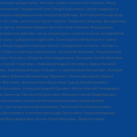
ты прав граждан Штаб, Институт права и публичной политики, Фонд
инициатива, Гражданский Союз, Хасдей Ерушалаим, Центр поддержки и
социально-информационных инициатив Действие, Благотворительный фонд
Так, Сова, центр Анна, Проект Апрель, Самарская губерния, Эра здоровья,
я группа, Женщины Евразии, Институт прав человека, Фонд защиты
Гражданское действие, Центр независимых социологических исследований,
стран, Гражданское содействие, Трансперенси Интернешнл-Р, Центр
н, Фонд поддержки свободы прессы, Гражданский контроль, Человек и
тут Развития Свободы Информации, Экозащита!-Женсовет, Общественный
й Павел Юрьевич, Шнырова Ольга Вадимовна, Чанышева Лилия Айратовна,
ин Сергей Георгиевич, Пивоваров Андрей Сергеевич, Аверин Виталий
вич, Каргалицкий Борис Юльевич, Созаев Валерий Валерьевич, Исламов
льевич, Верховский Александр Маркович, Пислакова-Паркер Марина
н Збигневич, Жемкова Елена Борисовна, Гудков Лев Дмитриевич,
й Алексеевич, Блинушов Андрей Юрьевич, Мосин Алексей Геннадьевич,
а, Баженова Светлана Куприяновна, Максимов Сергей Владимирович,
а Залмановна, Кокорина Екатерина Алексеевна, Шуманов Илья
ч, Протасова Ирина Вячеславовна, Литинский Леонид Борисович,
а Дмитриевна, Королева Александра Евгеньевна, Смирнов Владимир
ова Мара Федоровна, Резник Генри Маркович, Захаров Герман