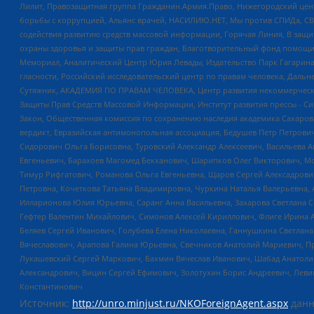
Лилит, Правозащитная группа Гражданин.Армия.Право, Нижегородский цент
борьбы с коррупцией, Альянс врачей, НАСИЛИЮ.НЕТ, Мы против СПИДа, СВЕ
содействия развитию средств массовой информации, Горячая Линия, В защ
охраны здоровья и защиты прав граждан, Благотворительный фонд помощи ос
Мемориал, Аналитический Центр Юрия Левады, Издательство Парк Гагарина
гласности, Российский исследовательский центр по правам человека, Даль
Сутяжник, АКАДЕМИЯ ПО ПРАВАМ ЧЕЛОВЕКА, Центр развития некоммерческих
Защиты Прав Средств Массовой Информации, Институт развития прессы - Си
Закон, Общественная комиссия по сохранению наследия академика Сахаров
вердикт, Евразийская антимонопольная ассоциация, Бедушев Петр Петрови
Сидорович Ольга Борисовна, Туровский Александр Алексеевич, Васильева А
Евгеньевич, Барахоев Магомед Бекханович, Шарипков Олег Викторович, М
Тимур Рифгатович, Романова Ольга Евгеньевна, Щаров Сергей Алексадрови
Петровна, Кочеткова Татьяна Владимировна, Чуркина Наталья Валерьевна, 
Илларионова Юлия Юрьевна, Саранг Анна Васильевна, Захарова Светлана 
Гефтер Валентин Михайлович, Симонов Алексей Кириллович, Флиге Ирина 
Беляев Сергей Иванович, Голубева Елена Николаевна, Ганнушкина Светлана
Вячеславович, Арапова Галина Юрьевна, Свечников Анатолий Мариевич, П
Лукашевский Сергей Маркович, Бахмин Вячеслав Иванович, Шабад Анатоли
Александрович, Вицин Сергей Ефимович, Золотухин Борис Андреевич, Леви
Константинович
Источник:
http://unro.minjust.ru/NKOForeignAgent.aspx
данн