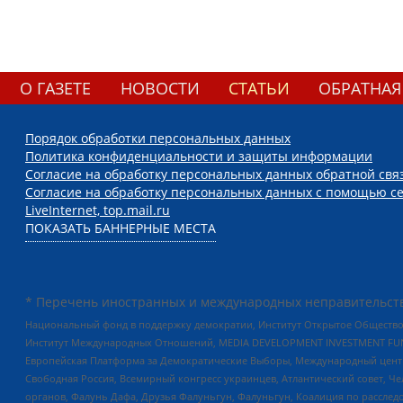
О ГАЗЕТЕ
НОВОСТИ
СТАТЬИ
ОБРАТНАЯ
Порядок обработки персональных данных
Политика конфиденциальности и защиты информации
Согласие на обработку персональных данных обратной свя
Согласие на обработку персональных данных с помощью се
LiveInternet, top.mail.ru
ПОКАЗАТЬ БАННЕРНЫЕ МЕСТА
* Перечень иностранных и международных неправительств
Национальный фонд в поддержку демократии, Институт Открытое Общество
Институт Международных Отношений, MEDIA DEVELOPMENT INVESTMENT FUND,
Европейская Платформа за Демократические Выборы, Международный цент
Свободная Россия, Всемирный конгресс украинцев, Атлантический совет, Ч
органов, Фалунь Дафа, Друзья Фалуньгун, Фалуньгун, Коалиция по рассле