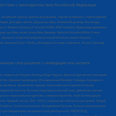
етствии с законодательством Российской Федерации
 Исламская группа, Братья-мусульмане, Партия исламского освобождения,
едия, Дом двух святых, Джунд аш-Шам, Исламский джихад, Аль-Каида,
жр от Аллаха Субхану уа Тагьаля SHAM, АУМ Синрике, Муджахеды джамаата
рир аш-Шам, Ахлю Сунна Валь Джамаа, National Socialism/White Power,
рг, Крымско-татарский добровольческий батальон имени Номана
оев, Маньяки Культ Убийц, Молодёжь Которая Улыбается, Легион Свобода
аконную силу решение о ликвидации или запрете
ья, Славянская Община Капища Веды Перуна, Мужская Духовная Семинария
щество, Джамаат мувахидов, Объединенный Вилайат Кабарды, Балкарии и
ден Дьявола, Армия воли народа, Национальная Социалистическая
роверов-Инглингов, Русский общенациональный союз, Движение против
усское национальное единство, Северное Братство, Клуб Болельщиков
а, Правый сектор, УНА - УНСО, Украинская повстанческая армия, Тризуб
 TulaSkins, Этнополитическое объединение Русские, Русское национальное
О противодействии экстремистской деятельности, РЕВТАТПОД,