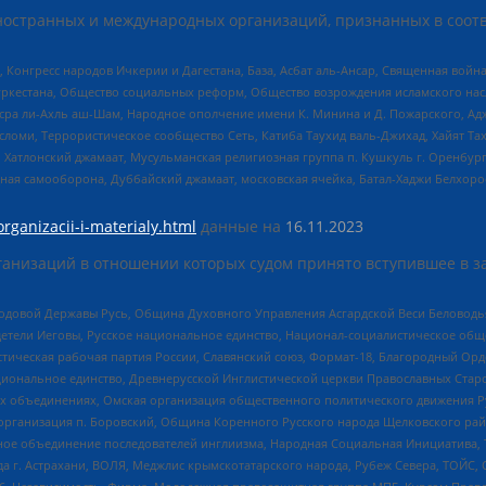
ностранных и международных организаций, признанных в соотв
нгресс народов Ичкерии и Дагестана, База, Асбат аль-Ансар, Священная война,
уркестана, Общество социальных реформ, Общество возрождения исламского насл
Нусра ли-Ахль аш-Шам, Народное ополчение имени К. Минина и Д. Пожарского, Ад
сломи, Террористическое сообщество Сеть, Катиба Таухид валь-Джихад, Хайят Тах
, Хатлонский джамаат, Мусульманская религиозная группа п. Кушкуль г. Оренбу
ная самооборона, Дуббайский джамаат, московская ячейка, Батал-Хаджи Белхор
organizacii-i-materialy.html
данные на
16.11.2023
анизаций в отношении которых судом принято вступившее в з
 Родовой Державы Русь, Община Духовного Управления Асгардской Веси Беловод
детели Иеговы, Русское национальное единство, Национал-социалистическое об
истическая рабочая партия России, Славянский союз, Формат-18, Благородный Ор
ациональное единство, Древнерусской Инглистической церкви Православных Ста
ных объединениях, Омская организация общественного политического движения Р
рганизация п. Боровский, Община Коренного Русского народа Щелковского район
гиозное объединение последователей инглиизма, Народная Социальная Инициатива,
 г. Астрахани, ВОЛЯ, Меджлис крымскотатарского народа, Рубеж Севера, ТОЙС, 