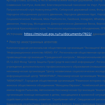
Артподготовка, Штольц, В честь иконы Божией Матери Державная, Сектор 1
Славянских Сил Руси, Алля-Аят, Благотворительный пансионат Ак Умут, Русск
Патриотический клуб-Новокузнецк/РПК, Сибирский державный союз, Фонд б
Народное объединение русского движения, Народное движение Адат, Народ
Социалистических Районов, Meta Platforms Inc, Facebook, Instagram, Wha
движение, Невоград, Молодежное Демократическое Движение Весна, Верхов
депутатов Красноярского края, Этническое национальное объединение, ЛГ
Источник:
https://minjust.gov.ru/ru/documents/7822/
данные
* Реестр иностранных агентов:
Калининградская региональная общественная организация "Экозащита!-Женсовет", Фонд содействия защите прав и свобод граждан "Общественный вердикт", Фонд "Институт Развития Свободы Информации", Частное учреждение "Информационное агентство МЕМО. РУ", Региональная общественная организация "Общественная комиссия по сохранению наследия академика Сахарова", Фонд поддержки свободы прессы, Санкт-Петербургская общественная правозащитная организация "Гражданский контроль", Межрегиональная общественная организация "Информационно-просветительский центр "Мемориал", Региональный Фонд "Центр Защиты Прав Средств Массовой Информации", с 05.12.2023 Фонд "Центр Защиты Прав Средств массовой информации", Региональная общественная благотворительная организация помощи беженцам и мигрантам "Гражданское содействие", Негосударственное образовательное учреждение дополнительного профессионального образования (повышение квалификации) специалистов "АКАДЕМИЯ ПО ПРАВАМ ЧЕЛОВЕКА", Свердловская региональная общественная организация "Сутяжник", Автономная некоммерческая организация "Центр независимых социологических исследований", Союз общественных объединений "Российский исследовательский центр по правам человека", Региональное общественное учреждение научно-информационный центр "МЕМОРИАЛ", Некоммерческая организация "Фонд защиты гласности", Автономная некоммерческая организация "Институт прав человека", Городская общественная организация "Екатеринбургское общество "МЕМОРИАЛ", Городская общественная организация "Рязанское историко-просветительское и правозащитное общество "Мемориал" (Рязанский Мемориал), Челябинский региональный орган общественной самодеятельности – женское общественное объединение "Женщины Евразии", Челябинский региональный орган общественной самодеятельности "Уральская правозащитная группа", Фонд содействия защите здоровья и социальной справедливости имени Андрея Рылькова, Автономная Некоммерческая Организация "Аналитический Центр Юрия Левады", Автономная некоммерческая организация социальной поддержки населения "Проект Апрель", Региональная общественная организация помощи женщинам и детям, находящимся в кризисной ситуации "Информационно-методический центр "Анна", Фонд содействия развитию массовых коммуникаций и правовому просвещению "Так-так-Так", Фонд содействия устойчивому развитию "Серебряная тайга", Свердловский региональный общественный фонд социальных проектов "Новое время", "Idel.Реалии", Кавказ.Реалии, Крым.Реалии, Телеканал Настоящее Время, Татаро-башкирская служба Радио Свобода (Azatliq Radiosi), Радио Свободная Европа/Радио Свобода (PCE/PC), "Сибирь.Реалии", "Фактограф", Благотворительный фонд помощи осужденным и их семьям, Автономная некоммерческая организация "Институт глобализации и социальных движений", Фонд "В защиту прав заключенных", Частное учреждение "Центр поддержки и содействия развитию средств массовой информации", Пензенский региональный общественный благотворительный фонд "Гражданский союз", "Север.Реалии", Некоммерческая организация Фонд "Правовая инициатива", Общество с ограниченной ответственностью "Радио Свободная Европа/Радио Свобода", Чешское информационное агентство "MEDIUM-ORIENT", Красноярская региональная общественная организация "Мы против СПИДа", Камалягин Денис Николаевич, Маркелов Сергей Евгеньевич, Пономарев Лев Александрович, Савицкая Людмила Алексеевна, Автоно