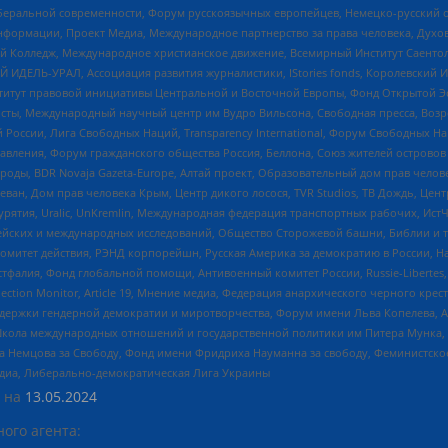
беральной современности, Форум русскоязычных европейцев, Немецко-русский о
формации, Проект Медиа, Международное партнерство за права человека, Духов
 Колледж, Международное христианское движение, Всемирный Институт Саентол
 ИДЕЛЬ-УРАЛ, Ассоциация развития журналистики, IStories fonds, Королевск
r, Институт правовой инициативы Центральной и Восточной Европы, Фонд Открытой Э
ты, Международный научный центр им Вудро Вильсона, Свободная пресса, Возро
России, Лига Свободных Наций, Transparеncy International, Форум Свободных Н
правления, Форум гражданского общества Россия, Беллона, Союз жителей острово
роды, BDR Novaja Gazeta-Europe, Алтай проект, Образовательный дом прав челов
еван, Дом прав человека Крым, Центр дикого лосося, TVR Studios, ТВ Дождь, Це
урятия, Uralic, UnKremlin, Международная федерация транспортных рабочих, Ист
ейских и международных исследований, Общество Сторожевой башни, Библии и тр
омитет действия, РЭНД корпорейшн, Русская Америка за демократию в России, Н
фалия, Фонд глобальной помощи, Антивоенный комитет России, Russie-Libertes, L
lection Monitor, Article 19, Мнение медиа, Федерация анархического черного кр
и гендерной демократии и миротворчества, Форум имени Льва Копелева, American C
г, Школа международных отношений и государственной политики им Питера Мунка
 Немцова за Свободу, Фонд имени Фридриха Науманна за свободу, Феминистско
медиа, Либерально-демократическая Лига Украины
 на
13.05.2024
ого агента: