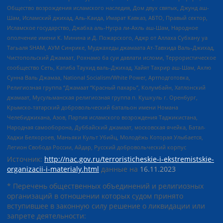
Общество возрождения исламского наследия, Дом двух святых, Джунд аш-
Шам, Исламский джихад, Аль-Каида, Имарат Кавказ, АБТО, Правый сектор,
Исламское государство, Джабха аль-Нусра ли-Ахль аш-Шам, Народное
ополчение имени К. Минина и Д. Пожарского, Аджр от Аллаха Субхану уа
Тагьаля SHAM, АУМ Синрике, Муджахеды джамаата Ат-Тавхида Валь-Джихад,
Чистопольский Джамаат, Рохнамо ба суи давлати исломи, Террористическое
сообщество Сеть, Катиба Таухид валь-Джихад, Хайят Тахрир аш-Шам, Ахлю
Сунна Валь Джамаа, National Socialism/White Power, Артподготовка,
Религиозная группа “Джамаат “Красный пахарь”, Колумбайн, Хатлонский
джамаат, Мусульманская религиозная группа п. Кушкуль г. Оренбург,
Крымско-татарский добровольческий батальон имени Номана
Челебиджихана, Азов, Партия исламского возрождения Таджикистана,
Народная самооборона, Дуббайский джамаат, московская ячейка, Батал-
Хаджи Белхороев, Маньяки Культ Убийц, Молодёжь Которая Улыбается,
Легион Свобода России, Айдар, Русский добровольческий корпус
Источник:
http://nac.gov.ru/terroristicheskie-i-ekstremistskie-
organizacii-i-materialy.html
данные на
16.11.2023
* Перечень общественных объединений и религиозных
организаций в отношении которых судом принято
вступившее в законную силу решение о ликвидации или
запрете деятельности: