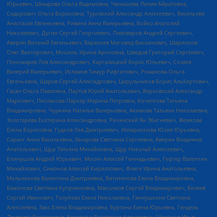
Юрьевич, Шнырова Ольга Вадимовна, Чанышева Лилия Айратовна,
Сидорович Ольга Борисовна, Туровский Александр Алексеевич, Васильева
Анастасия Евгеньевна, Ривина Анна Валерьевна, Бойко Анатолий
Николаевич, Дугин Сергей Георгиевич, Пивоваров Андрей Сергеевич,
Аверин Виталий Евгеньевич, Барахоев Магомед Бекханович, Шарипков
Олег Викторович, Мошель Ирина Ароновна, Шведов Григорий Сергеевич,
Пономарев Лев Александрович, Каргалицкий Борис Юльевич, Созаев
Валерий Валерьевич, Исламов Тимур Рифгатович, Романова Ольга
Евгеньевна, Щаров Сергей Алексадрович, Цирульников Борис Альбертович,
Гасан Ольга Павловна, Паутов Юрий Анатольевич, Верховский Александр
Маркович, Пислакова-Паркер Марина Петровна, Кочеткова Татьяна
Владимировна, Чуркина Наталья Валерьевна, Акимова Татьяна Николаевна,
Золотарева Екатерина Александровна, Рачинский Ян Збигневич, Жемкова
Елена Борисовна, Гудков Лев Дмитриевич, Илларионова Юлия Юрьевна,
Саранг Анна Васильевна, Захарова Светлана Сергеевна, Аверин Владимир
Анатольевич, Щур Татьяна Михайловна, Щур Николай Алексеевич,
Блинушов Андрей Юрьевич, Мосин Алексей Геннадьевич, Гефтер Валентин
Михайлович, Симонов Алексей Кириллович, Флиге Ирина Анатольевна,
Мельникова Валентина Дмитриевна, Вититинова Елена Владимировна,
Баженова Светлана Куприяновна, Максимов Сергей Владимирович, Беляев
Сергей Иванович, Голубева Елена Николаевна, Ганнушкина Светлана
Алексеевна, Закс Елена Владимировна, Буртина Елена Юрьевна, Гендель
Людмила Залмановна, Кокорина Екатерина Алексеевна, Шуманов Илья