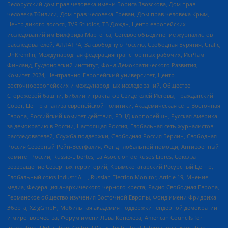
Белорусский дом прав человека имени Бориса Звозскова, Дом прав
человека Тбилиси, Дом прав человека Ереван, Дом прав человека Крым,
Центр дикого лосося, TVR Studios, ТВ Дождь, Центр европейских
исследований им Вилфрида Мартенса, Сетевое объединение журналистов
расследователей, АЛЛАТРА, За свободную Россию, Свободная Бурятия, Uralic,
UnKremlin, Международная федерация транспортных рабочих, ИстЧам
Финланд, Гудзоновский институт, Фонд Демократического Развития,
Комитет-2024, Центрально-Европейский университет, Центр
восточноевропейских и международных исследований, Общество
Сторожевой башни, Библии и трактатов Свидетелей Иеговы, Гражданский
Совет, Центр анализа европейской политики, Академическая сеть Восточная
Европа, Российский комитет действия, РЭНД корпорейшн, Русская Америка
за демократию в России, Настоящая Россия, Глобальная сеть журналистов-
расследователей, Служба поддержки, Свободная Россия Берлин, Свободная
Россия Северный Рейн-Вестфалия, Фонд глобальной помощи, Антивоенный
комитет России, Russie-Libertes, La Asocicion de Rusos Libres, Союз за
возвращение Северных территорий, Крымскотатарский Ресурсный Центр,
Глобальный союз IndustriALL, Russian Election Monitor, Article 19, Мнение
медиа, Федерация анархического черного креста, Радио Свободная Европа,
Германское общество изучения Восточной Европы, Фонд имени Фридриха
Эберта, XZ gGmbH, Мобильная академия поддержки гендерной демократии
и миротворчества, Форум имени Льва Копелева, American Councils for
International Education, Cultural Vistas, Institute of International Education,