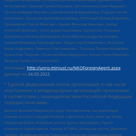
Вячеславович, Арапова Галина Юрьевна, Свечников Анатолий Мариевич,
Прохоров Вадим Юрьевич, Шахова Елена Владимировна, Подузов Сергей
Васильевич, Протасова Ирина Вячеславовна, Литинский Леонид Борисович,
Лукашевский Сергей Маркович, Бахмин Вячеслав Иванович, Шабад
Анатолий Ефимович, Сухих Дарья Николаевна, Орлов Олег Петрович,
Добровольская Анна Дмитриевна, Королева Александра Евгеньевна,
Смирнов Владимир Александрович, Вицин Сергей Ефимович, Золотухин
Борис Андреевич, Левинсон Лев Семенович, Локшина Татьяна Иосифовна,
Орлов Олег Петрович, Полякова Мара Федоровна, Резник Генри Маркович,
Захаров Герман Константинович
Источник:
http://unro.minjust.ru/NKOForeignAgent.aspx
данные на
24.03.2022
* Единый федеральный список организаций, в том числе
иностранных и международных организаций, признанных
в соответствии с законодательством Российской Федерации
террористическими:
Высший военный Маджлисуль Шура Объединенных сил моджахедов
Кавказа, Конгресс народов Ичкерии и Дагестана, База, Асбат аль-Ансар,
Священная война, Исламская группа, Братья-мусульмане, Партия
исламского освобождения, Лашкар-И-Тайба, Исламская группа, Движение
Талибан, Исламская партия Туркестана, Общество социальных реформ,