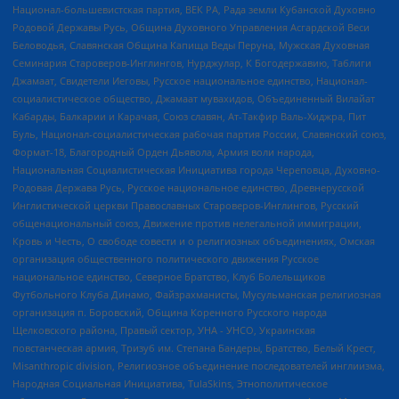
Национал-большевистская партия, ВЕК РА, Рада земли Кубанской Духовно
Родовой Державы Русь, Община Духовного Управления Асгардской Веси
Беловодья, Славянская Община Капища Веды Перуна, Мужская Духовная
Семинария Староверов-Инглингов, Нурджулар, К Богодержавию, Таблиги
Джамаат, Свидетели Иеговы, Русское национальное единство, Национал-
социалистическое общество, Джамаат мувахидов, Объединенный Вилайат
Кабарды, Балкарии и Карачая, Союз славян, Ат-Такфир Валь-Хиджра, Пит
Буль, Национал-социалистическая рабочая партия России, Славянский союз,
Формат-18, Благородный Орден Дьявола, Армия воли народа,
Национальная Социалистическая Инициатива города Череповца, Духовно-
Родовая Держава Русь, Русское национальное единство, Древнерусской
Инглистической церкви Православных Староверов-Инглингов, Русский
общенациональный союз, Движение против нелегальной иммиграции,
Кровь и Честь, О свободе совести и о религиозных объединениях, Омская
организация общественного политического движения Русское
национальное единство, Северное Братство, Клуб Болельщиков
Футбольного Клуба Динамо, Файзрахманисты, Мусульманская религиозная
организация п. Боровский, Община Коренного Русского народа
Щелковского района, Правый сектор, УНА - УНСО, Украинская
повстанческая армия, Тризуб им. Степана Бандеры, Братство, Белый Крест,
Misanthropic division, Религиозное объединение последователей инглиизма,
Народная Социальная Инициатива, TulaSkins, Этнополитическое