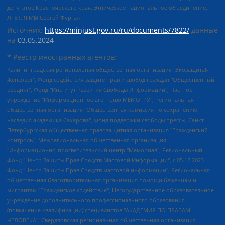
депутатов Красноярского края, Этническое национальное объединение,
ЛГБТ, Я.МЫ Сергей Фургал
Источник:
https://minjust.gov.ru/ru/documents/7822/
данные
на
03.05.2024
* Реестр иностранных агентов:
Калининградская региональная общественная организация "Экозащита!-Женсовет", Фонд содействия защите прав и свобод граждан "Общественный вердикт", Фонд "Институт Развития Свободы Информации", Частное учреждение "Информационное агентство МЕМО. РУ", Региональная общественная организация "Общественная комиссия по сохранению наследия академика Сахарова", Фонд поддержки свободы прессы, Санкт-Петербургская общественная правозащитная организация "Гражданский контроль", Межрегиональная общественная организация "Информационно-просветительский центр "Мемориал", Региональный Фонд "Центр Защиты Прав Средств Массовой Информации", с 05.12.2023 Фонд "Центр Защиты Прав Средств массовой информации", Региональная общественная благотворительная организация помощи беженцам и мигрантам "Гражданское содействие", Негосударственное образовательное учреждение дополнительного профессионального образования (повышение квалификации) специалистов "АКАДЕМИЯ ПО ПРАВАМ ЧЕЛОВЕКА", Свердловская региональная общественная организация "Сутяжник", Автономная некоммерческая организация "Центр независимых социологических исследований", Союз общественных объединений "Российский исследовательский центр по правам человека", Региональное общественное учреждение научно-информационный центр "МЕМОРИАЛ", Некоммерческая организация "Фонд защиты гласности", Автономная некоммерческая организация "Институт прав человека", Городская общественная организация "Екатеринбургское общество "МЕМОРИАЛ", Городская общественная организация "Рязанское историко-просветительское и правозащитное общество "Мемориал" (Рязанский Мемориал), Челябинский региональный орган общественной самодеятельности – женское общественное объединение "Женщины Евразии", Челябинский региональный орган общественной самодеятельности "Уральская правозащитная группа", Фонд содействия защите здоровья и социальной справедливости имени Андрея Рылькова, Автономная Некоммерческая Организация "Аналитический Центр Юрия Левады", Автономная некоммерческая организация социальной поддержки населения "Проект Апрель", Региональная общественная организация помощи женщинам и детям, находящимся в кризисной ситуации "Информационно-методический центр "Анна", Фонд содействия развитию массовых коммуникаций и правовому просвещению "Так-так-Так", Фонд содействия устойчивому развитию "Серебряная тайга", Свердловский региональный общественный фонд социальных проектов "Новое время", "Idel.Реалии", Кавказ.Реалии, Крым.Реалии, Телеканал Настоящее Время, Татаро-башкирская служба Радио Свобода (Azatliq Radiosi), Радио Свободная Европа/Радио Свобода (PCE/PC), "Сибирь.Реалии", "Фактограф", Благотворительный фонд помощи осужденным и их семьям, Автономная некоммерческая организация "Институт глобализации и социальных движений", Фонд "В защиту прав заключенных", Частное учреждение "Центр поддержки и содействия развитию средств массовой информации", Пензенский региональный общественный благотворительный фонд "Гражданский союз", "Север.Реалии", Некоммерческая организация Фонд "Правовая инициатива", Общество с ограниченной ответственностью "Радио Свободная Европа/Радио Свобода", Чешское информационное агентство "MEDIUM-ORIENT", Красноярская региональная общественная организация "Мы против СПИДа", Камалягин Денис Николаевич, Маркелов Сергей Евгеньевич, Пономарев Лев Александрович, Савицкая Людмила Алексеевна, Автономная некоммерческая организация "Центр по работе с проблемой насилия "НАСИЛИЮ.НЕТ", Межрегиональный профессиональный союз работников здравоохранения "Альянс врачей", Юридическое лицо, зарегистрированное в Латвийской Республике, SIA "Medusa Project" (регистрационный номер 40103797863, дата регистрации 10.06.2014), Некоммерческая организация "Фонд по борьбе с коррупцией", Автономная некоммерческая организация "Институт права и публичной политики", Баданин Роман Сергеевич, Гликин Максим Александрович, Железнова Мария Михайловна, Лукьянова Юлия Сергеевна, Маетная Елизавета Витальевна, Маняхин Петр Борисович, Чуракова Ольга Владимировна, Ярош Юлия Петровна, Юридическое лицо "The Insider SIA", зарегистрированное в Риге, Латвийская Республика (дата регистрации 26.06.2015), являющееся администратором доменного имени интернет-издания "The Insider SIA", https://theins.ru, Постернак Алексей Евгеньевич, Рубин Михаил Аркадьевич, Анин Роман Александрович, Юридическое лицо Istories fonds, зарегистрированное в Латвийской Республике (регистрационный номер 50008295751, дата регистрации 24.02.2020), Великовский Дмитрий Александрович, Долинина Ирина Николаевна, Мароховская Алеся Алексеевна, Шлейнов Роман Юрьевич, Шмагун Олеся Валентиновна, Общество с ограниченной ответственностью "Альтаир 2021", Общество с ограниченной ответственностью "Вега 2021", Общество с ограниченной ответственностью "Главный редактор 2021", Общество с ограниченной ответственностью "Ромашки монолит", Важенков Артем Валерьевич, Ивановская областная общественная организация "Центр гендерных исследований", Гурман Юрий Альбертович, Медиапроект "ОВД-Инфо", Егоров Владимир Владимирович, Жилинский Владимир Александрович, Общество с ограниченной ответственностью "ЗП", Иванова София Юрьевна, Карезина Инна Павловна, Кильтау Екатерина Викторовна, Петров Алексей Викторович, Пискунов Сергей Евгеньевич, Смирнов Сергей Сергеевич, Тихонов Михаил Сергеевич, Общество с ограниченной ответственностью "ЖУРНАЛИСТ-ИНОСТРАННЫЙ АГЕНТ", Арапова Галина Юрьевна, Вольтская Татьяна Анатольевна, Американская компания "Mason G.E.S. Anonymous Foundation" (США), являющаяся владельцем интернет-издания https://mnews.world/, Компания "Stichting Bellingcat", зарегистрированная в Нидерландах (дата регистрации 11.07.2018), Захаров Андрей Вячеславович, Клепиковская Екатерина Дмитриевна, Общество с ограниченной ответственностью "МЕМО", Перл Роман Александрович, Симонов Евгений Алексеевич, Соловьева Елена Анатольевна, Сотников Даниил Владимирович, Сурначева Елизавета Дмитриевна, Автономная некоммерческая организация по защите прав человека и информированию населения "Якутия – Наше Мнение", Общество с ограниченной ответственностью "Москоу диджитал медиа", с 26.01.2023 Общество с ограниченной ответственностью "Чайка Белые сады", Ветошкина Валерия Валерьевна, Заговора Максим Александрович, Межрегиональное общественное движение "Российская ЛГБТ - сеть", Оленичев Максим Владимирович, Павлов Иван Юрьевич, Скворцова Елена Сергеевна, Общество с ограниченной ответственностью "Как бы инагент", Кочетков Игорь Викторович, Общество с ограниченной ответственностью "Честные выборы", Еланчик Олег Александрович, Общество с ограниченной ответственностью "Нобелевский призыв", Гималова Регина Эмилевна, Григорьев Андрей Валерьевич, Григорьева Алина Александровна, Ассоциация по содействию защите прав призывников, альтернативнослужащих и военнослужащих "Правозащитная группа "Гражданин.Армия.Право", Хисамова Регина Фаритовна, Автономная некоммерческая организация по реализации социально-правовых программ "Лилит", Дальневосточное общественное движение "Маяк", Санкт-Петербургская ЛГБТ-инициативная группа "Выход", Инициативная группа ЛГБТ+ "Реверс", Алексеев Андрей Викторович, Бекбулатова Таисия Львовна, Беляев Иван Михайлович, Владыкина Елена Сергеевна, Гельман Марат Александрович, Никульшина Вероника Юрьевна, Толоконникова Надежда Андреевна, Шендерович Виктор Анатольевич, Общество с ограниченной ответственностью "Данное сообщение", Общество с ограниченной ответственностью Издательский дом "Новая глава", Айнбиндер Александра Александровна, Московский комьюнити-центр для ЛГБТ+инициатив, Благотворительный фонд развития филантропии, Deutsche Welle (Германия, Kurt-Schumacher-Strasse 3, 53113 Bonn), Борзунова Мария Михайловна, Воробьев Виктор Викторович, Голубева Анна Львовна, Константинова Алла Михайловна, Малкова Ирина Владимировна, Мурадов Мурад Абдулгалимович, Осетинская Елизавета Николаевна, Понасенков Евгений Николаевич, Ганапольский Матвей Юрьевич, Киселев Евгений Алексеевич, Борухович Ирина Григорьевна, Дремин Иван Тимофеевич, Дубровский Дмитрий Викторович, Красноярская региональная общественная организация поддержки и развития альтернативных образовательных технологий и межкультурных коммуникаций "ИНТЕРРА", Маяковская Екатерина Алексеевна, Фейгин Марк Захарович, Филимонов Андрей Викторович, Дзугкоева Регина Николаевна, Доброхотов Роман Александрович, Дудь Юрий Александрович, Елкин Сергей Владимирович, Кругликов Кирилл Игоревич, Сабунаева Мария Леонидовна, Семенов Алексей Владимирович, Шаинян Карен Багратович, Шульман Екатерина Михайловна, Асафьев Артур Валерьевич, Вахштайн Виктор Семенович, Венедиктов Алексей Алексеевич, Лушникова Екатерина Евгеньевна, Волков Леонид Михайлович, Невзоров Александр Глебович, Пархоменко Сергей Борисович, Сироткин Ярослав Николаевич, Кара-Мурза Владимир Владимирович, Баранова Наталья Владимировна, Гозман Леонид Яковлевич, Кагарлицкий Борис Юльевич, Климарев Михаил Валерьевич, Милов Владимир Станиславович, Автономная некоммерческая организация Краснодарский центр современного искусства "Типография", Моргенштерн Алишер Тагирович, Соболь Любовь Эдуардовна, Общество с ограниченной ответственностью "ЛИЗА НОРМ", Каспаров Гарри Кимович, Ходорковский Михаил Борисович, Общество с ограниченной ответственностью "Апрельские тезисы", Данилович Ирина Брониславовна, Кашин Олег Владимирович, Петров Николай Владимирович, Пивоваров Алексей Владимирович, Соколов Михаил Владимирович, Цветкова Юлия Владимировна, Чичваркин Евгений Александрович, Комитет против пыток/Команда против пыток, Общество с ограниченной ответственностью "Первый научный", Общество с ограниченной ответственностью "Вертолет и ко", Белоцерковская Вероника Борисовна, Кац Максим Евгеньевич, Лазарева Татьяна Юрьевна, Шаведдинов Руслан Табризович, Яшин Илья Валерьевич, Общество с ограниченной ответственностью "Иноагент ААВ", Алешковский Дмитрий Петрович, Альбац Евгения Марковна, Быков Дмитрий Львович, Галямина Юлия Евгеньевна, Лойко Сергей Леонидович, Мартынов Кирилл Константинович, Медведев Сергей Александрович, Крашенинников Федор Геннадиевич, Гордеева Катерина Вл