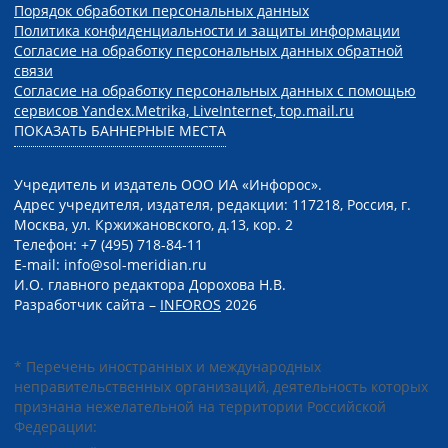
Порядок обработки персональных данных
Политика конфиденциальности и защиты информации
Согласие на обработку персональных данных обратной
связи
Согласие на обработку персональных данных с помощью
сервисов Yandex.Metrika, LiveInternet, top.mail.ru
ПОКАЗАТЬ БАННЕРНЫЕ МЕСТА
Учредитель и издатель ООО ИА «Инфорос».
Адрес учредителя, издателя, редакции: 117218, Россия, г.
Москва, ул. Кржижановского, д.13, кор. 2
Телефон: +7 (495) 718-84-11
E-mail: info@sol-meridian.ru
И.О. главного редактора Дорохова Н.В.
Разработчик сайта –
INFOROS
2026
* Перечень иностранных и международных
неправительственных организаций, деятельность которых
признана нежелательной на территории Российской
Федерации: