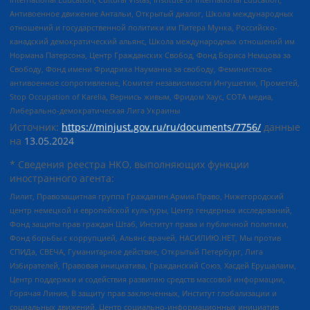
Антивоенное движение Антальи, Открытый диалог, Школа международных
отношений и государственной политики им Питера Мунка, Российско-
канадский демократический альянс, Школа международных отношений им
Нормана Патерсона, Центр Гражданских Свобод, Фонд Бориса Немцова за
Свободу, Фонд имени Фридриха Науманна за свободу, Феминистское
антивоенное сопротивление, Комитет независимости Ингушетии, Прометей,
Stop Occupation of Karelia, Вернись живым, Фридом Хаус, СОТА медиа,
Либерально-демократическая Лига Украины
Источник:
https://minjust.gov.ru/ru/documents/7756/
данные
на
13.05.2024
* Сведения реестра НКО, выполняющих функции
иностранного агента:
Лилит, Правозащитная группа Гражданин.Армия.Право, Нижегородский
центр немецкой и европейской культуры, Центр гендерных исследований,
Фонд защиты прав граждан Штаб, Институт права и публичной политики,
Фонд борьбы с коррупцией, Альянс врачей, НАСИЛИЮ.НЕТ, Мы против
СПИДа, СВЕЧА, Гуманитарное действие, Открытый Петербург, Лига
Избирателей, Правовая инициатива, Гражданский Союз, Хасдей Ерушалаим,
Центр поддержки и содействия развитию средств массовой информации,
Горячая Линия, В защиту прав заключенных, Институт глобализации и
социальных движений, Центр социально-информационных инициатив