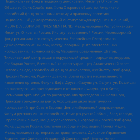
Национальный фонд в поддержку демократии, Институт Открытое
Общество Фонд Содействия, Фонд Открытое общество, Американо-
российский фонд по экономическому и правовому развитию,
Национальный Демократический Институт Международных Отношений,
MEDIA DEVELOPMENT INVESTMENT FUND, Международный Республиканский
Институт, Открытая Россия, Институт современной России, Черноморский
фонд регионального сотрудничества, Европейская Платформа за
Демократические Выборы, Международный центр электоральных
исследований, Германский фонд Маршалла Соединенных Штатов,
Тихоокеанский центр защиты окружающей среды и природных ресурсов,
Свободная Россия, Всемирный конгресс украинцев, Атлантический совет,
Человек в беде, Европейский фонд за демократию, Джеймстаунский фонд,
Прожект Хармони, Родники дракона, Врачи против насильственного
извлечения органов, Фалунь Дафа, Друзья Фалуньгун, Фалуньгун, Коалиция
по расследованию преследования в отношении Фалуньгун в Китае,
Всемирная организация по расследованию преследований Фалуньгун,
Пражский гражданский центр, Ассоциация школ политических
исследований при Совете Европы, Центр либеральной современности,
Форум русскоязычных европейцев, Немецко-русский обмен, Бард колледж,
Европейский выбор, Фонд Ходорковского, Оксфордский российский фонд,
Фонд Будущее России, Компания свободы информации, Проект Медиа,
Международное партнерство за права человека, Духовное Управление
Евангельских Христиан Украинской Христианской Церкви, Новое