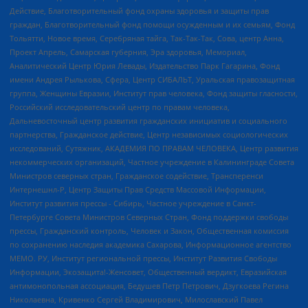
Действие, Благотворительный фонд охраны здоровья и защиты прав
граждан, Благотворительный фонд помощи осужденным и их семьям, Фонд
Тольятти, Новое время, Серебряная тайга, Так-Так-Так, Сова, центр Анна,
Проект Апрель, Самарская губерния, Эра здоровья, Мемориал,
Аналитический Центр Юрия Левады, Издательство Парк Гагарина, Фонд
имени Андрея Рылькова, Сфера, Центр СИБАЛЬТ, Уральская правозащитная
группа, Женщины Евразии, Институт прав человека, Фонд защиты гласности,
Российский исследовательский центр по правам человека,
Дальневосточный центр развития гражданских инициатив и социального
партнерства, Гражданское действие, Центр независимых социологических
исследований, Сутяжник, АКАДЕМИЯ ПО ПРАВАМ ЧЕЛОВЕКА, Центр развития
некоммерческих организаций, Частное учреждение в Калининграде Совета
Министров северных стран, Гражданское содействие, Трансперенси
Интернешнл-Р, Центр Защиты Прав Средств Массовой Информации,
Институт развития прессы - Сибирь, Частное учреждение в Санкт-
Петербурге Совета Министров Северных Стран, Фонд поддержки свободы
прессы, Гражданский контроль, Человек и Закон, Общественная комиссия
по сохранению наследия академика Сахарова, Информационное агентство
МЕМО. РУ, Институт региональной прессы, Институт Развития Свободы
Информации, Экозащита!-Женсовет, Общественный вердикт, Евразийская
антимонопольная ассоциация, Бедушев Петр Петрович, Дзугкоева Регина
Николаевна, Кривенко Сергей Владимирович, Милославский Павел