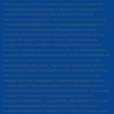
Поколение, Духовное Учебное Заведение Международный Библейский
Колледж, Международное христианское движение, Всемирный Институт
Саентологических Предприятий, Церковь Духовной Технологии,
Европейская сеть организаций по наблюдению за выборами, Республика
Польша, СВОБОДНЫЙ ИДЕЛЬ-УРАЛ, Ассоциация развития журналистики,
IStories fonds, Королевский Институт Международных Отношений,
КРИМСЬКА ПРАВОЗАХИСНА ГРУПА, Фонд имени Генриха Бёлля, Stichting
Bellingcat, Bellingcat Ltd, The Insider, Институт правовой инициативы
Центральной и Восточной Европы, Фонд Открытой Эстонии, Calvert 22
Foundation, Канадский украинский конгресс, Институт Макдональда-Лорье,
Украинская национальная федерация Канады, Декабристы, Международный
научный центр им Вудро Вильсона, Свободная пресса, Возрождение,
Всеукраинский духовный центр , Риддл, Русский антивоенный комитет в
Швеции, Проект Медуза, Фонд Андрея Сахарова, Форум свободной России,
Лига Свободных Наций, Transparеncy International, Форум Свободных
Народов ПостРоссии, Солидарность с гражданским движением в России –
Solidarus, КрымSOS, Свободный университет, Институт государственного
управления, Форум гражданского общества Россия, Беллона, Союз жителей
островов Тисима и Хабомаи, Съезд народных депутатов, Гринпис
Интернешнл, Фонд борьбы с коррупцией Инк, Завет церквей TCCN, Агора,
Всемирный фонд природы, BDR Novaja Gazeta-Europe, Алтай проект,
Образовательный дом прав человека Чернигов, Фонд Дом Прав Человека,