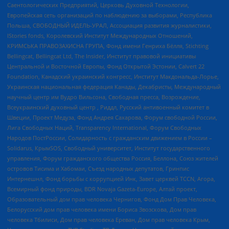
Саентологических Предприятий, Церковь Духовной Технологии,
Европейская сеть организаций по наблюдению за выборами, Республика
Польша, СВОБОДНЫЙ ИДЕЛЬ-УРАЛ, Ассоциация развития журналистики,
IStories fonds, Королевский Институт Международных Отношений,
КРИМСЬКА ПРАВОЗАХИСНА ГРУПА, Фонд имени Генриха Бёлля, Stichting
Bellingcat, Bellingcat Ltd, The Insider, Институт правовой инициативы
Центральной и Восточной Европы, Фонд Открытой Эстонии, Calvert 22
Foundation, Канадский украинский конгресс, Институт Макдональда-Лорье,
Украинская национальная федерация Канады, Декабристы, Международный
научный центр им Вудро Вильсона, Свободная пресса, Возрождение,
Всеукраинский духовный центр , Риддл, Русский антивоенный комитет в
Швеции, Проект Медуза, Фонд Андрея Сахарова, Форум свободной России,
Лига Свободных Наций, Transparеncy International, Форум Свободных
Народов ПостРоссии, Солидарность с гражданским движением в России –
Solidarus, КрымSOS, Свободный университет, Институт государственного
управления, Форум гражданского общества Россия, Беллона, Союз жителей
островов Тисима и Хабомаи, Съезд народных депутатов, Гринпис
Интернешнл, Фонд борьбы с коррупцией Инк, Завет церквей TCCN, Агора,
Всемирный фонд природы, BDR Novaja Gazeta-Europe, Алтай проект,
Образовательный дом прав человека Чернигов, Фонд Дом Прав Человека,
Белорусский дом прав человека имени Бориса Звозскова, Дом прав
человека Тбилиси, Дом прав человека Ереван, Дом прав человека Крым,