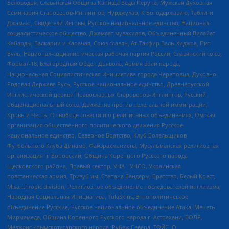
Беловодья, Славянская Община Капища Веды Перуна, Мужская Духовная
Семинария Староверов-Инглингов, Нурджулар, К Богодержавию, Таблиги
Джамаат, Свидетели Иеговы, Русское национальное единство, Национал-
социалистическое общество, Джамаат мувахидов, Объединенный Вилайат
Кабарды, Балкарии и Карачая, Союз славян, Ат-Такфир Валь-Хиджра, Пит
Буль, Национал-социалистическая рабочая партия России, Славянский союз,
Формат-18, Благородный Орден Дьявола, Армия воли народа,
Национальная Социалистическая Инициатива города Череповца, Духовно-
Родовая Держава Русь, Русское национальное единство, Древнерусской
Инглистической церкви Православных Староверов-Инглингов, Русский
общенациональный союз, Движение против нелегальной иммиграции,
Кровь и Честь, О свободе совести и о религиозных объединениях, Омская
организация общественного политического движения Русское
национальное единство, Северное Братство, Клуб Болельщиков
Футбольного Клуба Динамо, Файзрахманисты, Мусульманская религиозная
организация п. Боровский, Община Коренного Русского народа
Щелковского района, Правый сектор, УНА - УНСО, Украинская
повстанческая армия, Тризуб им. Степана Бандеры, Братство, Белый Крест,
Misanthropic division, Религиозное объединение последователей инглиизма,
Народная Социальная Инициатива, TulaSkins, Этнополитическое
объединение Русские, Русское национальное объединение Атака, Мечеть
Мирмамеда, Община Коренного Русского народа г. Астрахани, ВОЛЯ,
Меджлис крымскотатарского народа, Рубеж Севера, ТОЙС, О