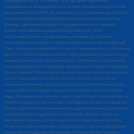
Центр дикого лосося, TVR Studios, ТВ Дождь, Центр европейских
исследований им Вилфрида Мартенса, Сетевое объединение журналистов
расследователей, АЛЛАТРА, За свободную Россию, Свободная Бурятия, Uralic,
UnKremlin, Международная федерация транспортных рабочих, ИстЧам
Финланд, Гудзоновский институт, Фонд Демократического Развития,
Комитет-2024, Центрально-Европейский университет, Центр
восточноевропейских и международных исследований, Общество
Сторожевой башни, Библии и трактатов Свидетелей Иеговы, Гражданский
Совет, Центр анализа европейской политики, Академическая сеть Восточная
Европа, Российский комитет действия, РЭНД корпорейшн, Русская Америка
за демократию в России, Настоящая Россия, Глобальная сеть журналистов-
расследователей, Служба поддержки, Свободная Россия Берлин, Свободная
Россия Северный Рейн-Вестфалия, Фонд глобальной помощи, Антивоенный
комитет России, Russie-Libertes, La Asocicion de Rusos Libres, Союз за
возвращение Северных территорий, Крымскотатарский Ресурсный Центр,
Глобальный союз IndustriALL, Russian Election Monitor, Article 19, Мнение
медиа, Федерация анархического черного креста, Радио Свободная Европа,
Германское общество изучения Восточной Европы, Фонд имени Фридриха
Эберта, XZ gGmbH, Мобильная академия поддержки гендерной демократии
и миротворчества, Форум имени Льва Копелева, American Councils for
International Education, Cultural Vistas, Institute of International Education,
Антивоенное движение Антальи, Открытый диалог, Школа международных
отношений и государственной политики им Питера Мунка, Российско-