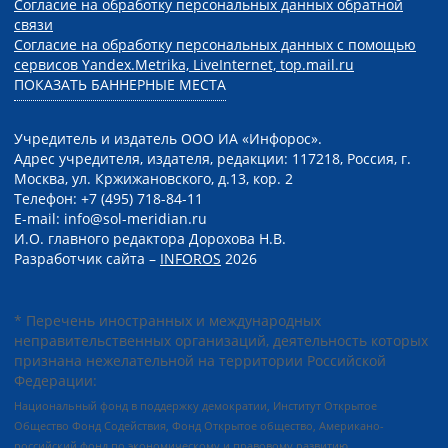
Согласие на обработку персональных данных обратной
связи
Согласие на обработку персональных данных с помощью
сервисов Yandex.Metrika, LiveInternet, top.mail.ru
ПОКАЗАТЬ БАННЕРНЫЕ МЕСТА
Учредитель и издатель ООО ИА «Инфорос».
Адрес учредителя, издателя, редакции: 117218, Россия, г.
Москва, ул. Кржижановского, д.13, кор. 2
Телефон: +7 (495) 718-84-11
E-mail: info@sol-meridian.ru
И.О. главного редактора Дорохова Н.В.
Разработчик сайта –
INFOROS
2026
* Перечень иностранных и международных
неправительственных организаций, деятельность которых
признана нежелательной на территории Российской
Федерации:
Национальный фонд в поддержку демократии, Институт Открытое
Общество Фонд Содействия, Фонд Открытое общество, Американо-
российский фонд по экономическому и правовому развитию,