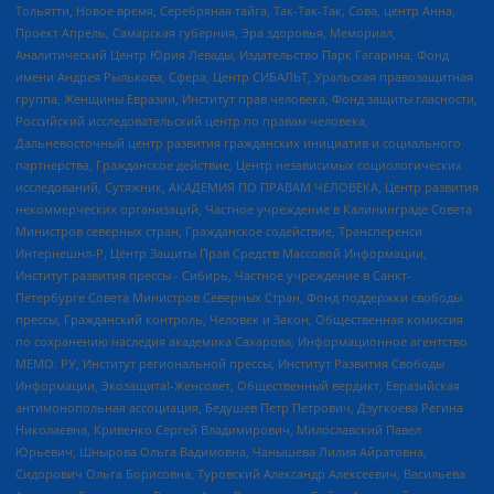
Тольятти, Новое время, Серебряная тайга, Так-Так-Так, Сова, центр Анна,
Проект Апрель, Самарская губерния, Эра здоровья, Мемориал,
Аналитический Центр Юрия Левады, Издательство Парк Гагарина, Фонд
имени Андрея Рылькова, Сфера, Центр СИБАЛЬТ, Уральская правозащитная
группа, Женщины Евразии, Институт прав человека, Фонд защиты гласности,
Российский исследовательский центр по правам человека,
Дальневосточный центр развития гражданских инициатив и социального
партнерства, Гражданское действие, Центр независимых социологических
исследований, Сутяжник, АКАДЕМИЯ ПО ПРАВАМ ЧЕЛОВЕКА, Центр развития
некоммерческих организаций, Частное учреждение в Калининграде Совета
Министров северных стран, Гражданское содействие, Трансперенси
Интернешнл-Р, Центр Защиты Прав Средств Массовой Информации,
Институт развития прессы - Сибирь, Частное учреждение в Санкт-
Петербурге Совета Министров Северных Стран, Фонд поддержки свободы
прессы, Гражданский контроль, Человек и Закон, Общественная комиссия
по сохранению наследия академика Сахарова, Информационное агентство
МЕМО. РУ, Институт региональной прессы, Институт Развития Свободы
Информации, Экозащита!-Женсовет, Общественный вердикт, Евразийская
антимонопольная ассоциация, Бедушев Петр Петрович, Дзугкоева Регина
Николаевна, Кривенко Сергей Владимирович, Милославский Павел
Юрьевич, Шнырова Ольга Вадимовна, Чанышева Лилия Айратовна,
Сидорович Ольга Борисовна, Туровский Александр Алексеевич, Васильева