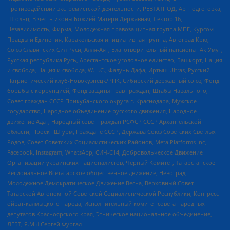
противодействии экстремистской деятельности, РЕВТАТПОД, Артподготовка,
Штольц, В честь иконы Божией Матери Державная, Сектор 16,
Независимость, Фирма, Молодежная правозащитная группа МПГ, Курсом
Правды и Единения, Каракольская инициативная группа, Автоград Крю,
Союз Славянских Сил Руси, Алля-Аят, Благотворительный пансионат Ак Умут,
Русская республика Русь, Арестантское уголовное единство, Башкорт, Нация
и свобода, Нация и свобода, W.H.С., Фалунь Дафа, Иртыш Ultras, Русский
Патриотический клуб-Новокузнецк/РПК, Сибирский державный союз, Фонд
борьбы с коррупцией, Фонд защиты прав граждан, Штабы Навального,
Совет граждан СССР Прикубанского округа г. Краснодара, Мужское
государство, Народное объединение русского движения, Народное
движение Адат, Народный совет граждан РСФСР СССР Архангельской
области, Проект Штурм, Граждане СССР, Держава Союз Советских Светлых
Родов, Совет Советских Социалистических Районов, Meta Platforms Inc,
Facebook, Instagram, WhatsApp, СИЧ-С14, Добровольческое Движение
Организации украинских националистов, Черный Комитет, Татарстанское
Региональное Всетатарское общественное движение, Невоград,
Молодежное Демократическое Движение Весна, Верховный Совет
Татарской Автономной Советской Социалистической Республики, Конгресс
ойрат-калмыцкого народа, Исполнительный комитет совета народных
депутатов Красноярского края, Этническое национальное объединение,
ЛГБТ, Я.МЫ Сергей Фургал