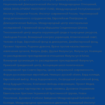
Национальный Демократический Институт Международных Отношений,
MEDIA DEVELOPMENT INVESTMENT FUND, Международный Республиканский
Институт, Открытая Россия, Институт современной России, Черноморский
фонд регионального сотрудничества, Европейская Платформа за
Демократические Выборы, Международный центр электоральных
исследований, Германский фонд Маршалла Соединенных Штатов,
Тихоокеанский центр защиты окружающей среды и природных ресурсов,
Свободная Россия, Всемирный конгресс украинцев, Атлантический совет,
Человек в беде, Европейский фонд за демократию, Джеймстаунский фонд,
Прожект Хармони, Родники дракона, Врачи против насильственного
извлечения органов, Фалунь Дафа, Друзья Фалуньгун, Фалуньгун, Коалиция
по расследованию преследования в отношении Фалуньгун в Китае,
Всемирная организация по расследованию преследований Фалуньгун,
Пражский гражданский центр, Ассоциация школ политических
исследований при Совете Европы, Центр либеральной современности,
Форум русскоязычных европейцев, Немецко-русский обмен, Бард колледж,
Европейский выбор, Фонд Ходорковского, Оксфордский российский фонд,
Фонд Будущее России, Компания свободы информации, Проект Медиа,
Международное партнерство за права человека, Духовное Управление
Евангельских Христиан Украинской Христианской Церкви, Новое
Поколение, Духовное Учебное Заведение Международный Библейский
Колледж, Международное христианское движение, Всемирный Институт