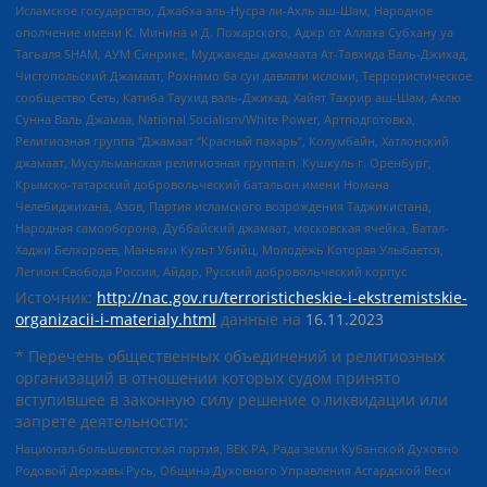
Исламское государство, Джабха аль-Нусра ли-Ахль аш-Шам, Народное
ополчение имени К. Минина и Д. Пожарского, Аджр от Аллаха Субхану уа
Тагьаля SHAM, АУМ Синрике, Муджахеды джамаата Ат-Тавхида Валь-Джихад,
Чистопольский Джамаат, Рохнамо ба суи давлати исломи, Террористическое
сообщество Сеть, Катиба Таухид валь-Джихад, Хайят Тахрир аш-Шам, Ахлю
Сунна Валь Джамаа, National Socialism/White Power, Артподготовка,
Религиозная группа “Джамаат “Красный пахарь”, Колумбайн, Хатлонский
джамаат, Мусульманская религиозная группа п. Кушкуль г. Оренбург,
Крымско-татарский добровольческий батальон имени Номана
Челебиджихана, Азов, Партия исламского возрождения Таджикистана,
Народная самооборона, Дуббайский джамаат, московская ячейка, Батал-
Хаджи Белхороев, Маньяки Культ Убийц, Молодёжь Которая Улыбается,
Легион Свобода России, Айдар, Русский добровольческий корпус
Источник:
http://nac.gov.ru/terroristicheskie-i-ekstremistskie-
organizacii-i-materialy.html
данные на
16.11.2023
* Перечень общественных объединений и религиозных
организаций в отношении которых судом принято
вступившее в законную силу решение о ликвидации или
запрете деятельности:
Национал-большевистская партия, ВЕК РА, Рада земли Кубанской Духовно
Родовой Державы Русь, Община Духовного Управления Асгардской Веси