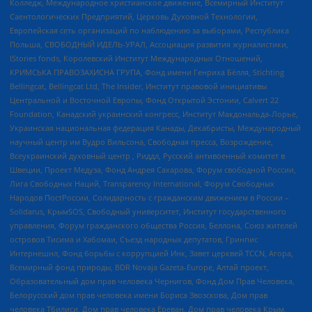
Колледж, Международное христианское движение, Всемирный Институт
Саентологических Предприятий, Церковь Духовной Технологии,
Европейская сеть организаций по наблюдению за выборами, Республика
Польша, СВОБОДНЫЙ ИДЕЛЬ-УРАЛ, Ассоциация развития журналистики,
IStories fonds, Королевский Институт Международных Отношений,
КРИМСЬКА ПРАВОЗАХИСНА ГРУПА, Фонд имени Генриха Бёлля, Stichting
Bellingcat, Bellingcat Ltd, The Insider, Институт правовой инициативы
Центральной и Восточной Европы, Фонд Открытой Эстонии, Calvert 22
Foundation, Канадский украинский конгресс, Институт Макдональда-Лорье,
Украинская национальная федерация Канады, Декабристы, Международный
научный центр им Вудро Вильсона, Свободная пресса, Возрождение,
Всеукраинский духовный центр , Риддл, Русский антивоенный комитет в
Швеции, Проект Медуза, Фонд Андрея Сахарова, Форум свободной России,
Лига Свободных Наций, Transparеncy International, Форум Свободных
Народов ПостРоссии, Солидарность с гражданским движением в России –
Solidarus, КрымSOS, Свободный университет, Институт государственного
управления, Форум гражданского общества Россия, Беллона, Союз жителей
островов Тисима и Хабомаи, Съезд народных депутатов, Гринпис
Интернешнл, Фонд борьбы с коррупцией Инк, Завет церквей TCCN, Агора,
Всемирный фонд природы, BDR Novaja Gazeta-Europe, Алтай проект,
Образовательный дом прав человека Чернигов, Фонд Дом Прав Человека,
Белорусский дом прав человека имени Бориса Звозскова, Дом прав
человека Тбилиси, Дом прав человека Ереван, Дом прав человека Крым,