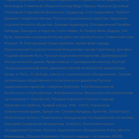
Беловодья, Славянская Община Капища Веды Перуна, Мужская Духовная
Семинария Староверов-Инглингов, Нурджулар, К Богодержавию, Таблиги
Джамаат, Свидетели Иеговы, Русское национальное единство, Национал-
социалистическое общество, Джамаат мувахидов, Объединенный Вилайат
Кабарды, Балкарии и Карачая, Союз славян, Ат-Такфир Валь-Хиджра, Пит
Буль, Национал-социалистическая рабочая партия России, Славянский союз,
Формат-18, Благородный Орден Дьявола, Армия воли народа,
Национальная Социалистическая Инициатива города Череповца, Духовно-
Родовая Держава Русь, Русское национальное единство, Древнерусской
Инглистической церкви Православных Староверов-Инглингов, Русский
общенациональный союз, Движение против нелегальной иммиграции,
Кровь и Честь, О свободе совести и о религиозных объединениях, Омская
организация общественного политического движения Русское
национальное единство, Северное Братство, Клуб Болельщиков
Футбольного Клуба Динамо, Файзрахманисты, Мусульманская религиозная
организация п. Боровский, Община Коренного Русского народа
Щелковского района, Правый сектор, УНА - УНСО, Украинская
повстанческая армия, Тризуб им. Степана Бандеры, Братство, Белый Крест,
Misanthropic division, Религиозное объединение последователей инглиизма,
Народная Социальная Инициатива, TulaSkins, Этнополитическое
объединение Русские, Русское национальное объединение Атака, Мечеть
Мирмамеда, Община Коренного Русского народа г. Астрахани, ВОЛЯ,