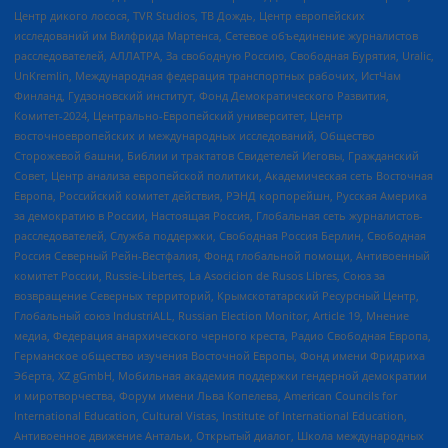
Центр дикого лосося, TVR Studios, ТВ Дождь, Центр европейских
исследований им Вилфрида Мартенса, Сетевое объединение журналистов
расследователей, АЛЛАТРА, За свободную Россию, Свободная Бурятия, Uralic,
UnKremlin, Международная федерация транспортных рабочих, ИстЧам
Финланд, Гудзоновский институт, Фонд Демократического Развития,
Комитет-2024, Центрально-Европейский университет, Центр
восточноевропейских и международных исследований, Общество
Сторожевой башни, Библии и трактатов Свидетелей Иеговы, Гражданский
Совет, Центр анализа европейской политики, Академическая сеть Восточная
Европа, Российский комитет действия, РЭНД корпорейшн, Русская Америка
за демократию в России, Настоящая Россия, Глобальная сеть журналистов-
расследователей, Служба поддержки, Свободная Россия Берлин, Свободная
Россия Северный Рейн-Вестфалия, Фонд глобальной помощи, Антивоенный
комитет России, Russie-Libertes, La Asocicion de Rusos Libres, Союз за
возвращение Северных территорий, Крымскотатарский Ресурсный Центр,
Глобальный союз IndustriALL, Russian Election Monitor, Article 19, Мнение
медиа, Федерация анархического черного креста, Радио Свободная Европа,
Германское общество изучения Восточной Европы, Фонд имени Фридриха
Эберта, XZ gGmbH, Мобильная академия поддержки гендерной демократии
и миротворчества, Форум имени Льва Копелева, American Councils for
International Education, Cultural Vistas, Institute of International Education,
Антивоенное движение Антальи, Открытый диалог, Школа международных