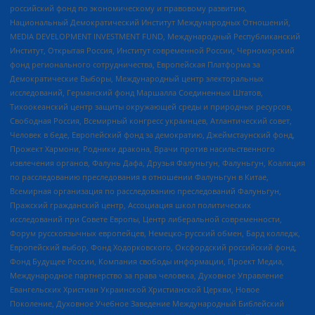
российский фонд по экономическому и правовому развитию,
Национальный Демократический Институт Международных Отношений,
MEDIA DEVELOPMENT INVESTMENT FUND, Международный Республиканский
Институт, Открытая Россия, Институт современной России, Черноморский
фонд регионального сотрудничества, Европейская Платформа за
Демократические Выборы, Международный центр электоральных
исследований, Германский фонд Маршалла Соединенных Штатов,
Тихоокеанский центр защиты окружающей среды и природных ресурсов,
Свободная Россия, Всемирный конгресс украинцев, Атлантический совет,
Человек в беде, Европейский фонд за демократию, Джеймстаунский фонд,
Прожект Хармони, Родники дракона, Врачи против насильственного
извлечения органов, Фалунь Дафа, Друзья Фалуньгун, Фалуньгун, Коалиция
по расследованию преследования в отношении Фалуньгун в Китае,
Всемирная организация по расследованию преследований Фалуньгун,
Пражский гражданский центр, Ассоциация школ политических
исследований при Совете Европы, Центр либеральной современности,
Форум русскоязычных европейцев, Немецко-русский обмен, Бард колледж,
Европейский выбор, Фонд Ходорковского, Оксфордский российский фонд,
Фонд Будущее России, Компания свободы информации, Проект Медиа,
Международное партнерство за права человека, Духовное Управление
Евангельских Христиан Украинской Христианской Церкви, Новое
Поколение, Духовное Учебное Заведение Международный Библейский