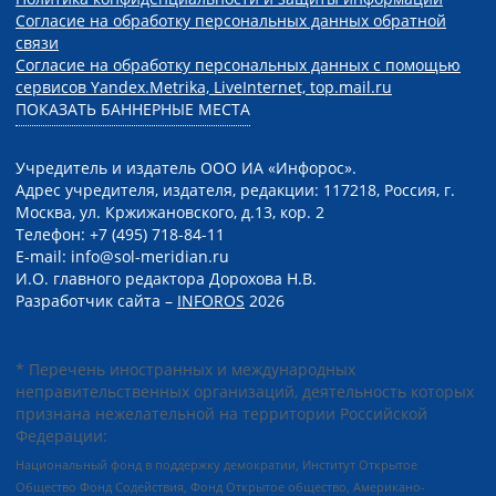
Согласие на обработку персональных данных обратной
связи
Согласие на обработку персональных данных с помощью
сервисов Yandex.Metrika, LiveInternet, top.mail.ru
ПОКАЗАТЬ БАННЕРНЫЕ МЕСТА
Учредитель и издатель ООО ИА «Инфорос».
Адрес учредителя, издателя, редакции: 117218, Россия, г.
Москва, ул. Кржижановского, д.13, кор. 2
Телефон: +7 (495) 718-84-11
E-mail: info@sol-meridian.ru
И.О. главного редактора Дорохова Н.В.
Разработчик сайта –
INFOROS
2026
* Перечень иностранных и международных
неправительственных организаций, деятельность которых
признана нежелательной на территории Российской
Федерации:
Национальный фонд в поддержку демократии, Институт Открытое
Общество Фонд Содействия, Фонд Открытое общество, Американо-