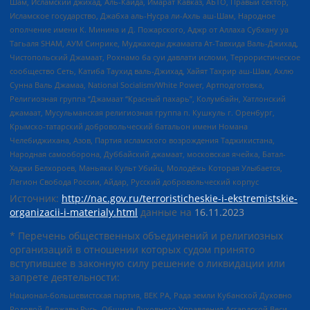
Шам, Исламский джихад, Аль-Каида, Имарат Кавказ, АБТО, Правый сектор,
Исламское государство, Джабха аль-Нусра ли-Ахль аш-Шам, Народное
ополчение имени К. Минина и Д. Пожарского, Аджр от Аллаха Субхану уа
Тагьаля SHAM, АУМ Синрике, Муджахеды джамаата Ат-Тавхида Валь-Джихад,
Чистопольский Джамаат, Рохнамо ба суи давлати исломи, Террористическое
сообщество Сеть, Катиба Таухид валь-Джихад, Хайят Тахрир аш-Шам, Ахлю
Сунна Валь Джамаа, National Socialism/White Power, Артподготовка,
Религиозная группа “Джамаат “Красный пахарь”, Колумбайн, Хатлонский
джамаат, Мусульманская религиозная группа п. Кушкуль г. Оренбург,
Крымско-татарский добровольческий батальон имени Номана
Челебиджихана, Азов, Партия исламского возрождения Таджикистана,
Народная самооборона, Дуббайский джамаат, московская ячейка, Батал-
Хаджи Белхороев, Маньяки Культ Убийц, Молодёжь Которая Улыбается,
Легион Свобода России, Айдар, Русский добровольческий корпус
Источник:
http://nac.gov.ru/terroristicheskie-i-ekstremistskie-
organizacii-i-materialy.html
данные на
16.11.2023
* Перечень общественных объединений и религиозных
организаций в отношении которых судом принято
вступившее в законную силу решение о ликвидации или
запрете деятельности:
Национал-большевистская партия, ВЕК РА, Рада земли Кубанской Духовно
Родовой Державы Русь, Община Духовного Управления Асгардской Веси