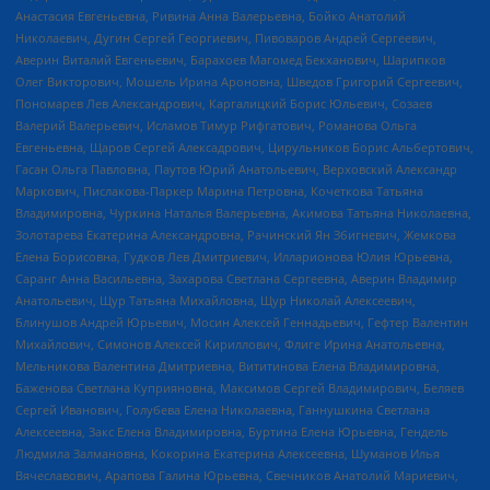
Анастасия Евгеньевна, Ривина Анна Валерьевна, Бойко Анатолий
Николаевич, Дугин Сергей Георгиевич, Пивоваров Андрей Сергеевич,
Аверин Виталий Евгеньевич, Барахоев Магомед Бекханович, Шарипков
Олег Викторович, Мошель Ирина Ароновна, Шведов Григорий Сергеевич,
Пономарев Лев Александрович, Каргалицкий Борис Юльевич, Созаев
Валерий Валерьевич, Исламов Тимур Рифгатович, Романова Ольга
Евгеньевна, Щаров Сергей Алексадрович, Цирульников Борис Альбертович,
Гасан Ольга Павловна, Паутов Юрий Анатольевич, Верховский Александр
Маркович, Пислакова-Паркер Марина Петровна, Кочеткова Татьяна
Владимировна, Чуркина Наталья Валерьевна, Акимова Татьяна Николаевна,
Золотарева Екатерина Александровна, Рачинский Ян Збигневич, Жемкова
Елена Борисовна, Гудков Лев Дмитриевич, Илларионова Юлия Юрьевна,
Саранг Анна Васильевна, Захарова Светлана Сергеевна, Аверин Владимир
Анатольевич, Щур Татьяна Михайловна, Щур Николай Алексеевич,
Блинушов Андрей Юрьевич, Мосин Алексей Геннадьевич, Гефтер Валентин
Михайлович, Симонов Алексей Кириллович, Флиге Ирина Анатольевна,
Мельникова Валентина Дмитриевна, Вититинова Елена Владимировна,
Баженова Светлана Куприяновна, Максимов Сергей Владимирович, Беляев
Сергей Иванович, Голубева Елена Николаевна, Ганнушкина Светлана
Алексеевна, Закс Елена Владимировна, Буртина Елена Юрьевна, Гендель
Людмила Залмановна, Кокорина Екатерина Алексеевна, Шуманов Илья
Вячеславович, Арапова Галина Юрьевна, Свечников Анатолий Мариевич,