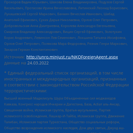
Прохоров Вадим Юрьевич, Шахова Елена Владимировна, Подузов Сергей
Васильевич, Протасова Ирина Вячеславовна, Литинский Леонид Борисович,
Лукашевский Сергей Маркович, Бахмин Вячеслав Иванович, Шабад
Анатолий Ефимович, Сухих Дарья Николаевна, Орлов Олег Петрович,
Добровольская Анна Дмитриевна, Королева Александра Евгеньевна,
Смирнов Владимир Александрович, Вицин Сергей Ефимович, Золотухин
Борис Андреевич, Левинсон Лев Семенович, Локшина Татьяна Иосифовна,
Орлов Олег Петрович, Полякова Мара Федоровна, Резник Генри Маркович,
Захаров Герман Константинович
Источник:
http://unro.minjust.ru/NKOForeignAgent.aspx
данные на
24.03.2022
* Единый федеральный список организаций, в том числе
иностранных и международных организаций, признанных
в соответствии с законодательством Российской Федерации
террористическими:
Высший военный Маджлисуль Шура Объединенных сил моджахедов
Кавказа, Конгресс народов Ичкерии и Дагестана, База, Асбат аль-Ансар,
Священная война, Исламская группа, Братья-мусульмане, Партия
исламского освобождения, Лашкар-И-Тайба, Исламская группа, Движение
Талибан, Исламская партия Туркестана, Общество социальных реформ,
Общество возрождения исламского наследия, Дом двух святых, Джунд аш-