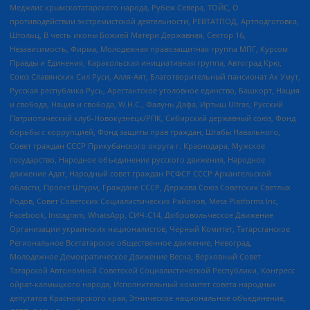
Меджлис крымскотатарского народа, Рубеж Севера, ТОЙС, О
противодействии экстремистской деятельности, РЕВТАТПОД, Артподготовка,
Штольц, В честь иконы Божией Матери Державная, Сектор 16,
Независимость, Фирма, Молодежная правозащитная группа МПГ, Курсом
Правды и Единения, Каракольская инициативная группа, Автоград Крю,
Союз Славянских Сил Руси, Алля-Аят, Благотворительный пансионат Ак Умут,
Русская республика Русь, Арестантское уголовное единство, Башкорт, Нация
и свобода, Нация и свобода, W.H.С., Фалунь Дафа, Иртыш Ultras, Русский
Патриотический клуб-Новокузнецк/РПК, Сибирский державный союз, Фонд
борьбы с коррупцией, Фонд защиты прав граждан, Штабы Навального,
Совет граждан СССР Прикубанского округа г. Краснодара, Мужское
государство, Народное объединение русского движения, Народное
движение Адат, Народный совет граждан РСФСР СССР Архангельской
области, Проект Штурм, Граждане СССР, Держава Союз Советских Светлых
Родов, Совет Советских Социалистических Районов, Meta Platforms Inc,
Facebook, Instagram, WhatsApp, СИЧ-С14, Добровольческое Движение
Организации украинских националистов, Черный Комитет, Татарстанское
Региональное Всетатарское общественное движение, Невоград,
Молодежное Демократическое Движение Весна, Верховный Совет
Татарской Автономной Советской Социалистической Республики, Конгресс
ойрат-калмыцкого народа, Исполнительный комитет совета народных
депутатов Красноярского края, Этническое национальное объединение,