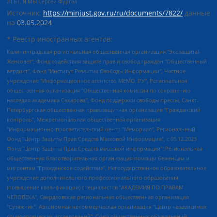
ЛГБТ, Я.МЫ Сергей Фургал
Источник:
https://minjust.gov.ru/ru/documents/7822/
данные
на
03.05.2024
* Реестр иностранных агентов:
Калининградская региональная общественная организация "Экозащита!-Женсовет", Фонд содействия защите прав и свобод граждан "Общественный вердикт", Фонд "Институт Развития Свободы Информации", Частное учреждение "Информационное агентство МЕМО. РУ", Региональная общественная организация "Общественная комиссия по сохранению наследия академика Сахарова", Фонд поддержки свободы прессы, Санкт-Петербургская общественная правозащитная организация "Гражданский контроль", Межрегиональная общественная организация "Информационно-просветительский центр "Мемориал", Региональный Фонд "Центр Защиты Прав Средств Массовой Информации", с 05.12.2023 Фонд "Центр Защиты Прав Средств массовой информации", Региональная общественная благотворительная организация помощи беженцам и мигрантам "Гражданское содействие", Негосударственное образовательное учреждение дополнительного профессионального образования (повышение квалификации) специалистов "АКАДЕМИЯ ПО ПРАВАМ ЧЕЛОВЕКА", Свердловская региональная общественная организация "Сутяжник", Автономная некоммерческая организация "Центр независимых социологических исследований", Союз общественных объединений "Российский исследовательский центр по правам человека", Региональное общественное учреждение научно-информационный центр "МЕМОРИАЛ", Некоммерческая организация "Фонд защиты гласности", Автономная некоммерческая организация "Институт прав человека", Городская общественная организация "Екатеринбургское общество "МЕМОРИАЛ", Городская общественная организация "Рязанское историко-просветительское и правозащитное общество "Мемориал" (Рязанский Мемориал), Челябинский региональный орган общественной самодеятельности – женское общественное объединение "Женщины Евразии", Челябинский региональный орган общественной самодеятельности "Уральская правозащитная группа", Фонд содействия защите здоровья и социальной справедливости имени Андрея Рылькова, Автономная Некоммерческая Организация "Аналитический Центр Юрия Левады", Автономная некоммерческая организация социальной поддержки населения "Проект Апрель", Региональная общественная организация помощи женщинам и детям, находящимся в кризисной ситуации "Информационно-методический центр "Анна", Фонд содействия развитию массовых коммуникаций и правовому просвещению "Так-так-Так", Фонд содействия устойчивому развитию "Серебряная тайга", Свердловский региональный общественный фонд социальных проектов "Новое время", "Idel.Реалии", Кавказ.Реалии, Крым.Реалии, Телеканал Настоящее Время, Татаро-башкирская служба Радио Свобода (Azatliq Radiosi), Радио Свободная Европа/Радио Свобода (PCE/PC), "Сибирь.Реалии", "Фактограф", Благотворительный фонд помощи осужденным и их семьям, Автономная некоммерческая организация "Институт глобализации и социальных движений", Фонд "В защиту прав заключенных", Частное учреждение "Центр поддержки и содействия развитию средств массовой информации", Пензенский региональный общественный благотворительный фонд "Гражданский союз", "Север.Реалии", Некоммерческая организация Фонд "Правовая инициатива", Общество с ограниченной ответственностью "Радио Свободная Европа/Радио Свобода", Чешское информационное агентство "MEDIUM-ORIENT", Красноярская региональная общественная организация "Мы против СПИДа", Камалягин Денис Николаевич, Маркелов Сергей Евгеньевич, Пономарев Лев Александрович, Савицкая Людмила Алексеевна, Автономная некоммерческая организация "Центр по работе с проблемой насилия "НАСИЛИЮ.НЕТ", Межрегиональный профессиональный союз работников здравоохранения "Альянс врачей", Юридическое лицо, зарегистрированное в Латвийской Республике, SIA "Medusa Project" (регистрационный номер 40103797863, дата регистрации 10.06.2014), Некоммерческая организация "Фонд по борьбе с коррупцией", Автономная некоммерческая организация "Институт права и публичной политики", Баданин Роман Сергеевич, Гликин Максим Александрович, Железнова Мария Михайловна, Лукьянова Юлия Сергеевна, Маетная Елизавета Витальевна, Маняхин Петр Борисович, Чуракова Ольга Владимировна, Ярош Юлия Петровна, Юридическое лицо "The Insider SIA", зарегистрированное в Риге, Латвийская Республика (дата регистрации 26.06.2015), являющееся администратором доменного имени интернет-издания "The Insider SIA", https://theins.ru, Постернак Алексей Евгеньевич, Рубин Михаил Аркадьевич, Анин Роман Александрович, Юридическое лицо Istories fonds, зарегистрированное в Латвийской Республике (регистрационный номер 50008295751, дата регистрации 24.02.2020), Великовский Дмитрий Александрович, Долинина Ирина Николаевна, Мароховская Алеся Алексеевна, Шлейнов Роман Юрьевич, Шмагун Олеся Валентиновна, Общество с ограниченной ответственностью "Альтаир 2021", Общество с ограниченной ответственностью "Вега 2021", Общество с ограниченной ответственностью "Главный редактор 2021", Общество с ограниченной ответственностью "Ромашки монолит", Важенков Артем Валерьевич, Ивановская областная общественная организация "Центр гендерных исследований", Гурман Юрий Альбертович, Медиапроект "ОВД-Инфо", Егоров Владимир Владимирович, Жилинский Владимир Александрович, Общество с ограниченной ответственностью "ЗП", Иванова София Юрьевна, Карезина Инна Павловна, Кильтау Екатерина Викторовна, Петров Алексей Викторович, Пискунов Сергей Евгеньевич, Смирнов Сергей Сергеевич, Тихонов Михаил Сергеевич, Общество с ограниченной ответственностью "ЖУРНАЛИСТ-ИНОСТРАННЫЙ АГЕНТ", Арапова Галина Юрьевна, Вольтская Татьяна Анатольевна, Американская компания "Mason G.E.S. Anonymous Foundation" (США), являющаяся владельцем интернет-издания https://mnews.world/, Компания "Stichting Bellingcat", зарегистрированная в Нидерландах (дата регистрации 11.07.2018), Захаров Андрей Вячеславович, Клепиковская Екатерина Дмитриевна, Общество с ограниченной ответственностью "МЕМО", Перл Роман Александрович, Симонов Евгений Алексеевич, Соловьева Елена Анатольевна, Сотников Даниил Владимирович, Сурначева Елизавета Дмитриевна, Автономная некоммерческая организация по защите прав человека и информированию населения "Якутия – Наше Мнение", Общество с ограниченной ответственностью "Москоу диджитал медиа", с 26.01.2023 Общество с ограниченной ответственностью "Чайка Белые сады", Ветошкина Валерия Валерьевна, Заговора Максим Александрович, Межрегиональное общественное движение "Российская ЛГБТ - сеть", Оленичев Максим Владимирович, Павлов Иван Юрьевич, Скворцова Елена Сергеевна, Общество с ограниченной ответственностью "Как бы инагент", Кочетков Игорь Викторович, Общество с ограниченной ответственностью "Честные выборы", Еланчик Олег Александрович, Общество с ограниченной ответственностью "Нобелевский призыв", Гималова Регина Эмилевна, Григорьев Андрей Валерьевич, Григорьева Алина Александровна, Ассоциация по содействию защите прав призывников, альтернативнослужащих и военнослужащих "Правозащитная группа "Гражданин.Армия.Право", Хисамова Регина Фаритовна, Автономная некоммерческая организация по реализации социально-правовых программ "Лилит", Дальневосточное общественное движение "Маяк", Санкт-Петербургская ЛГБТ-инициативная группа "Выход", Инициативная группа ЛГБТ+ "Реверс", Алексеев Андрей Викторович, Бекбулатова Таисия Львовна, Беляев Иван Михайлович, Владыкина Елена Сергеевна, Гельман Марат Александрович, Никульшина Вероника Юрьевна, Толоконникова Надежда Андреевна, Шендерович Виктор Анатольевич, Общество с ограниченной ответственностью "Данное сообщение", Общество с ограниченной ответственностью Издательский дом "Новая глава", Айнбиндер Александра Александровна, Московский комьюнити-центр для ЛГБТ+инициатив, Благотворительный фонд развития филантропии, Deutsche Welle (Германия, Kurt-Schumacher-Strasse 3, 53113 Bonn), Борзунова Мария Михайловна, Воробьев Виктор Викторович, Голубева Анна Львовна, Константинова Алла Михайловна, Малкова Ирина Владимировна, Мурадов Мурад Абдулгалимович, Осетинская Елизавета Николаевна, Понасенков Евгений Николаевич, Ганапольский Матвей Юрьевич, Киселев Евгений Алексеевич, Борухович Ирина Григорьевна, Дремин Иван Тимофеевич, Дубровский Дмитрий Викторович, Красноярская региональная общественная организация поддержки и развития альтернативных образовательных технологий и межкультурных коммуникаций "ИНТЕРРА", Маяковская Екатерина Алексеевна, Фейгин Марк Захарович, Филимонов Андрей Викторович, Дзугкоева Регина Николаевна, Доброхотов Роман Александрович, Дудь Юрий Александрович, Елкин Сергей Владимирович, Кругликов Кирилл Игоревич, Сабунаева Мария Леонидовна, Семенов Алексей Владимирович, Шаинян Карен Багратович, Шульман Екатерина Михайловна, Асафьев Артур Валерьевич, Вахштайн Виктор Семенович, Венедиктов Алексей Алексеевич, Лушникова Екатерина Евгеньевна, Волков Леонид Михайлович, Невзоров Александр Глебович, Пархоменко Сергей Борисович, Сироткин Ярослав Николаевич, Кара-Мурза Владимир Владимирович, Баранова Наталья Владимировна, Гозман Леонид Яковлевич, Кагарлицкий Борис Юльевич, Климарев Михаил Валерьевич, Милов Владимир Станиславович, Автономная некоммерческая организация Краснодарский центр современного искусства "Типография", Моргенштерн Алишер Тагирович, Соболь Любовь Эдуардовна, Общество с ограниченной ответственностью "ЛИЗА НОРМ", Каспаров Гарри Кимович, Ходорковский Михаил Борисович, Общество с ограниченной ответственностью "Апрельские тезисы", Данилович Ирина Брониславовна, Кашин Олег Владимирович, Петров Николай Владимирович, Пивоваров Алексей Владимирович, Соколов Михаил Владимирович, Цветкова Юлия Владимировна, Чичваркин Евгений Александрович, Комитет против пыток/Команда против пыток, Общество с ограниченной ответственностью "Первый научный", Общество с ограниченной ответственностью "Вертолет и ко", Белоцерковская Вероника Борисовна, Кац Максим Евгеньевич, Лазарева Татьяна Юрьевна, Шаведдинов Руслан Табризович, Яшин Илья Валерьевич, Общество с ограниченной ответственностью "Иноагент ААВ", Алешковский Дмитрий Петрович, Альбац Евгения Марковна, Быков Дмитрий Львович, Галямина Юлия Евгеньевна, Лойко Сергей Леонидович, Мартынов Кирилл Константинович, Медведев Сергей Александрович, Крашенинников Федор Геннадиевич, Гордеева Катерина Вл