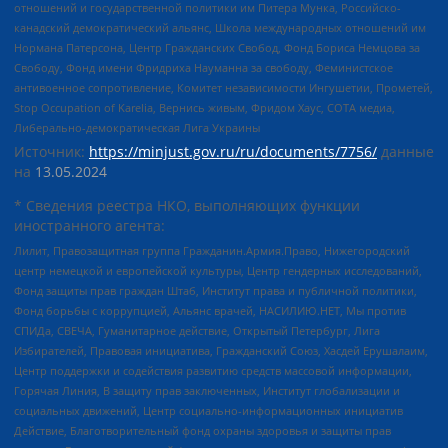
отношений и государственной политики им Питера Мунка, Российско-
канадский демократический альянс, Школа международных отношений им
Нормана Патерсона, Центр Гражданских Свобод, Фонд Бориса Немцова за
Свободу, Фонд имени Фридриха Науманна за свободу, Феминистское
антивоенное сопротивление, Комитет независимости Ингушетии, Прометей,
Stop Occupation of Karelia, Вернись живым, Фридом Хаус, СОТА медиа,
Либерально-демократическая Лига Украины
Источник:
https://minjust.gov.ru/ru/documents/7756/
данные
на
13.05.2024
* Сведения реестра НКО, выполняющих функции
иностранного агента:
Лилит, Правозащитная группа Гражданин.Армия.Право, Нижегородский
центр немецкой и европейской культуры, Центр гендерных исследований,
Фонд защиты прав граждан Штаб, Институт права и публичной политики,
Фонд борьбы с коррупцией, Альянс врачей, НАСИЛИЮ.НЕТ, Мы против
СПИДа, СВЕЧА, Гуманитарное действие, Открытый Петербург, Лига
Избирателей, Правовая инициатива, Гражданский Союз, Хасдей Ерушалаим,
Центр поддержки и содействия развитию средств массовой информации,
Горячая Линия, В защиту прав заключенных, Институт глобализации и
социальных движений, Центр социально-информационных инициатив
Действие, Благотворительный фонд охраны здоровья и защиты прав