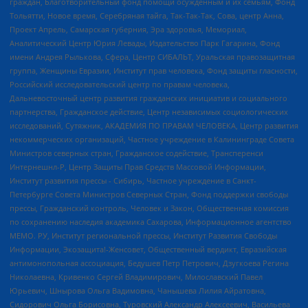
граждан, Благотворительный фонд помощи осужденным и их семьям, Фонд
Тольятти, Новое время, Серебряная тайга, Так-Так-Так, Сова, центр Анна,
Проект Апрель, Самарская губерния, Эра здоровья, Мемориал,
Аналитический Центр Юрия Левады, Издательство Парк Гагарина, Фонд
имени Андрея Рылькова, Сфера, Центр СИБАЛЬТ, Уральская правозащитная
группа, Женщины Евразии, Институт прав человека, Фонд защиты гласности,
Российский исследовательский центр по правам человека,
Дальневосточный центр развития гражданских инициатив и социального
партнерства, Гражданское действие, Центр независимых социологических
исследований, Сутяжник, АКАДЕМИЯ ПО ПРАВАМ ЧЕЛОВЕКА, Центр развития
некоммерческих организаций, Частное учреждение в Калининграде Совета
Министров северных стран, Гражданское содействие, Трансперенси
Интернешнл-Р, Центр Защиты Прав Средств Массовой Информации,
Институт развития прессы - Сибирь, Частное учреждение в Санкт-
Петербурге Совета Министров Северных Стран, Фонд поддержки свободы
прессы, Гражданский контроль, Человек и Закон, Общественная комиссия
по сохранению наследия академика Сахарова, Информационное агентство
МЕМО. РУ, Институт региональной прессы, Институт Развития Свободы
Информации, Экозащита!-Женсовет, Общественный вердикт, Евразийская
антимонопольная ассоциация, Бедушев Петр Петрович, Дзугкоева Регина
Николаевна, Кривенко Сергей Владимирович, Милославский Павел
Юрьевич, Шнырова Ольга Вадимовна, Чанышева Лилия Айратовна,
Сидорович Ольга Борисовна, Туровский Александр Алексеевич, Васильева