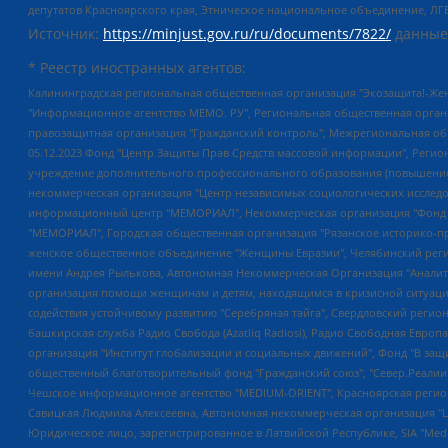
депутатов Красноярского края, Этническое национальное объединение, ЛГ
Источник:
https://minjust.gov.ru/ru/documents/7822/
данные
* Реестр иностранных агентов:
Калининградская региональная общественная организация "Экозащита!-Женсовет", Фонд содействия защите прав и свобод граждан "Общественный вердикт", Фонд "Институт Развития Свободы Информации", Частное учреждение "Информационное агентство МЕМО. РУ", Региональная общественная организация "Общественная комиссия по сохранению наследия академика Сахарова", Фонд поддержки свободы прессы, Санкт-Петербургская общественная правозащитная организация "Гражданский контроль", Межрегиональная общественная организация "Информационно-просветительский центр "Мемориал", Региональный Фонд "Центр Защиты Прав Средств Массовой Информации", с 05.12.2023 Фонд "Центр Защиты Прав Средств массовой информации", Региональная общественная благотворительная организация помощи беженцам и мигрантам "Гражданское содействие", Негосударственное образовательное учреждение дополнительного профессионального образования (повышение квалификации) специалистов "АКАДЕМИЯ ПО ПРАВАМ ЧЕЛОВЕКА", Свердловская региональная общественная организация "Сутяжник", Автономная некоммерческая организация "Центр независимых социологических исследований", Союз общественных объединений "Российский исследовательский центр по правам человека", Региональное общественное учреждение научно-информационный центр "МЕМОРИАЛ", Некоммерческая организация "Фонд защиты гласности", Автономная некоммерческая организация "Институт прав человека", Городская общественная организация "Екатеринбургское общество "МЕМОРИАЛ", Городская общественная организация "Рязанское историко-просветительское и правозащитное общество "Мемориал" (Рязанский Мемориал), Челябинский региональный орган общественной самодеятельности – женское общественное объединение "Женщины Евразии", Челябинский региональный орган общественной самодеятельности "Уральская правозащитная группа", Фонд содействия защите здоровья и социальной справедливости имени Андрея Рылькова, Автономная Некоммерческая Организация "Аналитический Центр Юрия Левады", Автономная некоммерческая организация социальной поддержки населения "Проект Апрель", Региональная общественная организация помощи женщинам и детям, находящимся в кризисной ситуации "Информационно-методический центр "Анна", Фонд содействия развитию массовых коммуникаций и правовому просвещению "Так-так-Так", Фонд содействия устойчивому развитию "Серебряная тайга", Свердловский региональный общественный фонд социальных проектов "Новое время", "Idel.Реалии", Кавказ.Реалии, Крым.Реалии, Телеканал Настоящее Время, Татаро-башкирская служба Радио Свобода (Azatliq Radiosi), Радио Свободная Европа/Радио Свобода (PCE/PC), "Сибирь.Реалии", "Фактограф", Благотворительный фонд помощи осужденным и их семьям, Автономная некоммерческая организация "Институт глобализации и социальных движений", Фонд "В защиту прав заключенных", Частное учреждение "Центр поддержки и содействия развитию средств массовой информации", Пензенский региональный общественный благотворительный фонд "Гражданский союз", "Север.Реалии", Некоммерческая организация Фонд "Правовая инициатива", Общество с ограниченной ответственностью "Радио Свободная Европа/Радио Свобода", Чешское информационное агентство "MEDIUM-ORIENT", Красноярская региональная общественная организация "Мы против СПИДа", Камалягин Денис Николаевич, Маркелов Сергей Евгеньевич, Пономарев Лев Александрович, Савицкая Людмила Алексеевна, Автоно