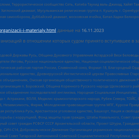
сломи, Террористическое сообщество Сеть, Катиба Таухид валь-Джихад, Хайят Тах
, Хатлонский джамаат, Мусульманская религиозная группа п. Кушкуль г. Оренбу
ная самооборона, Дуббайский джамаат, московская ячейка, Батал-Хаджи Белхор
organizacii-i-materialy.html
данные на
16.11.2023
анизаций в отношении которых судом принято вступившее в з
 Родовой Державы Русь, Община Духовного Управления Асгардской Веси Беловод
детели Иеговы, Русское национальное единство, Национал-социалистическое об
истическая рабочая партия России, Славянский союз, Формат-18, Благородный Ор
ациональное единство, Древнерусской Инглистической церкви Православных Ста
ных объединениях, Омская организация общественного политического движения Р
рганизация п. Боровский, Община Коренного Русского народа Щелковского район
гиозное объединение последователей инглиизма, Народная Социальная Инициатива,
 г. Астрахани, ВОЛЯ, Меджлис крымскотатарского народа, Рубеж Севера, ТОЙС, 
6, Независимость, Фирма, Молодежная правозащитная группа МПГ, Курсом Правд
ая республика Русь, Арестантское уголовное единство, Башкорт, Нация и свобода,
орьбы с коррупцией, Фонд защиты прав граждан, Штабы Навального, Совет гражд
ный совет граждан РСФСР СССР Архангельской области, Проект Штурм, Граждане 
tsApp, СИЧ-С14, Добровольческое Движение Организации украинских националисто
ный Совет Татарской Автономной Советской Социалистической Республики, Кон