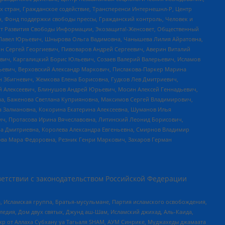
стран, Гражданское содействие, Трансперенси Интернешнл-Р, Центр
н, Фонд поддержки свободы прессы, Гражданский контроль, Человек и
тут Развития Свободы Информации, Экозащита!-Женсовет, Общественный
й Павел Юрьевич, Шнырова Ольга Вадимовна, Чанышева Лилия Айратовна,
ин Сергей Георгиевич, Пивоваров Андрей Сергеевич, Аверин Виталий
вич, Каргалицкий Борис Юльевич, Созаев Валерий Валерьевич, Исламов
льевич, Верховский Александр Маркович, Пислакова-Паркер Марина
н Збигневич, Жемкова Елена Борисовна, Гудков Лев Дмитриевич,
й Алексеевич, Блинушов Андрей Юрьевич, Мосин Алексей Геннадьевич,
а, Баженова Светлана Куприяновна, Максимов Сергей Владимирович,
а Залмановна, Кокорина Екатерина Алексеевна, Шуманов Илья
ч, Протасова Ирина Вячеславовна, Литинский Леонид Борисович,
а Дмитриевна, Королева Александра Евгеньевна, Смирнов Владимир
ова Мара Федоровна, Резник Генри Маркович, Захаров Герман
етствии с законодательством Российской Федерации
 Исламская группа, Братья-мусульмане, Партия исламского освобождения,
едия, Дом двух святых, Джунд аш-Шам, Исламский джихад, Аль-Каида,
жр от Аллаха Субхану уа Тагьаля SHAM, АУМ Синрике, Муджахеды джамаата