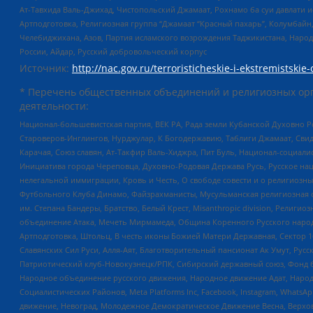
Ат-Тавхида Валь-Джихад, Чистопольский Джамаат, Рохнамо ба суи давлати и
Артподготовка, Религиозная группа “Джамаат “Красный пахарь”, Колумбайн
Челебиджихана, Азов, Партия исламского возрождения Таджикистана, Народ
России, Айдар, Русский добровольческий корпус
Источник:
http://nac.gov.ru/terroristicheskie-i-ekstremistskie-
* Перечень общественных объединений и религиозных орг
деятельности:
Национал-большевистская партия, ВЕК РА, Рада земли Кубанской Духовно
Староверов-Инглингов, Нурджулар, К Богодержавию, Таблиги Джамаат, Сви
Карачая, Союз славян, Ат-Такфир Валь-Хиджра, Пит Буль, Национал-социал
Инициатива города Череповца, Духовно-Родовая Держава Русь, Русское н
нелегальной иммиграции, Кровь и Честь, О свободе совести и о религиоз
Футбольного Клуба Динамо, Файзрахманисты, Мусульманская религиозная о
им. Степана Бандеры, Братство, Белый Крест, Misanthropic division, Рели
объединение Атака, Мечеть Мирмамеда, Община Коренного Русского народа
Артподготовка, Штольц, В честь иконы Божией Матери Державная, Сектор 1
Славянских Сил Руси, Алля-Аят, Благотворительный пансионат Ак Умут, Русск
Патриотический клуб-Новокузнецк/РПК, Сибирский державный союз, Фонд б
Народное объединение русского движения, Народное движение Адат, Народ
Социалистических Районов, Meta Platforms Inc, Facebook, Instagram, Wha
движение, Невоград, Молодежное Демократическое Движение Весна, Верхов