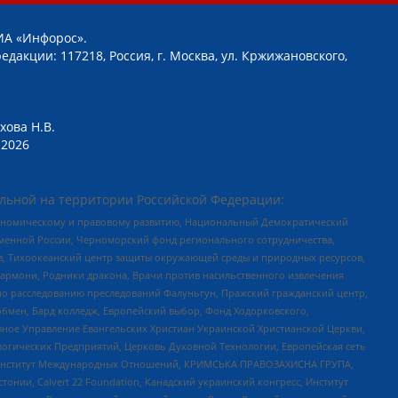
ИА «Инфорос».
едакции: 117218, Россия, г. Москва, ул. Кржижановского,
хова Н.В.
2026
льной на территории Российской Федерации:
кономическому и правовому развитию, Национальный Демократический
менной России, Черноморский фонд регионального сотрудничества,
, Тихоокеанский центр защиты окружающей среды и природных ресурсов,
 Хармони, Родники дракона, Врачи против насильственного извлечения
по расследованию преследований Фалуньгун, Пражский гражданский центр,
бмен, Бард колледж, Европейский выбор, Фонд Ходорковского,
ное Управление Евангельских Христиан Украинской Христианской Церкви,
огических Предприятий, Церковь Духовной Технологии, Европейская сеть
ий Институт Международных Отношений, КРИМСЬКА ПРАВОЗАХИСНА ГРУПА,
стонии, Calvert 22 Foundation, Канадский украинский конгресс, Институт