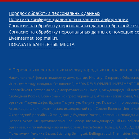
Порядок обработки персональных данных
Политика конфиденциальности и защиты информации
Согласие на обработку персональных данных обратной свя
Согласие на обработку персональных данных с помощью се
LiveInternet, top.mail.ru
ПОКАЗАТЬ БАННЕРНЫЕ МЕСТА
* Перечень иностранных и международных неправительств
Национальный фонд в поддержку демократии, Институт Открытое Общество
Институт Международных Отношений, MEDIA DEVELOPMENT INVESTMENT FUND,
Европейская Платформа за Демократические Выборы, Международный цент
Свободная Россия, Всемирный конгресс украинцев, Атлантический совет, Ч
органов, Фалунь Дафа, Друзья Фалуньгун, Фалуньгун, Коалиция по рассле
Ассоциация школ политических исследований при Совете Европы, Центр ли
Оксфордский российский фонд, Фонд Будущее России, Компания свободы ин
Новое Поколение, Духовное Учебное Заведение Международный Библейский
организаций по наблюдению за выборами, Республика Польша, СВОБОДНЫЙ
Фонд имени Генриха Бёлля, Stichting Bellingcat, Bellingcat Ltd, The Inside