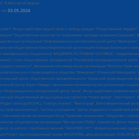
БТ, Я.МЫ Сергей Фургал
 на
03.05.2024
мная некоммерческая организация "Центр по работе с проблемой насилия "НАСИЛИЮ.НЕТ", Межрегиональный профессиональный союз работников здравоохранения "Альянс врачей", Юридическое лицо, зарегистрированное в Латвийской Республике, SIA "Medusa Project" (регистрационный номер 40103797863, дата регистрации 10.06.2014), Некоммерческая организация "Фонд по борьбе с коррупцией", Автономная некоммерческая организация "Институт права и публичной политики", Баданин Роман Сергеевич, Гликин Максим Александрович, Железнова Мария Михайловна, Лукьянова Юлия Сергеевна, Маетная Елизавета Витальевна, Маняхин Петр Борисович, Чуракова Ольга Владимировна, Ярош Юлия Петровна, Юридическое лицо "The Insider SIA", зарегистрированное в Риге, Латвийская Республика (дата регистрации 26.06.2015), являющееся администратором доменного имени интернет-издания "The Insider SIA", https://theins.ru, Постернак Алексей Евгеньевич, Рубин Михаил Аркадьевич, Анин Роман Александрович, Юридическое лицо Istories fonds, зарегистрированное в Латвийской Республике (регистрационный номер 50008295751, дата регистрации 24.02.2020), Великовский Дмитрий Александрович, Долинина Ирина Николаевна, Мароховская Алеся Алексеевна, Шлейнов Роман Юрьевич, Шмагун Олеся Валентиновна, Общество с ограниченной ответственностью "Альтаир 2021", Общество с ограниченной ответственностью "Вега 2021", Общество с ограниченной ответственностью "Главный редактор 2021", Общество с ограниченной ответственностью "Ромашки монолит", Важенков Артем Валерьевич, Ивановская областная общественная организация "Центр гендерных исследований", Гурман Юрий Альбертович, Медиапроект "ОВД-Инфо", Егоров Владимир Владимирович, Жилинский Владимир Александрович, Общество с ограниченной ответственностью "ЗП", Иванова София Юрьевна, Карезина Инна Павловна, Кильтау Екатерина Викторовна, Петров Алексей Викторович, Пискунов Сергей Евгеньевич, Смирнов Сергей Сергеевич, Тихонов Михаил Сергеевич, Общество с ограниченной ответственностью "ЖУРНАЛИСТ-ИНОСТРАННЫЙ АГЕНТ", Арапова Галина Юрьевна, Вольтская Татьяна Анатольевна, Американская компания "Mason G.E.S. Anonymous Foundation" (США), являющаяся владельцем интернет-издания https://mnews.world/, Компания "Stichting Bellingcat", зарегистрированная в Нидерландах (дата регистрации 11.07.2018), Захаров Андрей Вячеславович, Клепиковская Екатерина Дмитриевна, Общество с ограниченной ответственностью "МЕМО", Перл Роман Александрович, Симонов Евгений Алексеевич, Соловьева Елена Анатольевна, Сотников Даниил Владимирович, Сурначева Елизавета Дмитриевна, Автономная некоммерческая организация по защите прав человека и информированию населения "Якутия – Наше Мнение", Общество с ограниченной ответственностью "Москоу диджитал медиа", с 26.01.2023 Общество с ограниченной ответственностью "Чайка Белые сады", Ветошкина Валерия Валерьевна, Заговора Максим Александрович, Межрегиональное общественное движение "Российская ЛГБТ - сеть", Оленичев Максим Владимирович, Павлов Иван Юрьевич, Скворцова Елена Сергеевна, Общество с ограниченной ответственностью "Как бы инагент", Кочетков Игорь Викторович, Общество с ограниченной ответственностью "Честные выборы", Еланчик Олег Александрович, Общество с ограниченной ответственностью "Нобелевский призыв", Гималова Регина Эмилевна, Григорьев Андрей Валерьевич, Григорьева Алина Александровна, Ассоциация по содействию защите прав призывников, альтернативнослужащих и военнослужащих "Правозащитная группа "Гражданин.Армия.Право", Хисамова Регина Фаритовна, Автономная некоммерческая организация по реализации социально-правовых программ "Лилит", Дальн