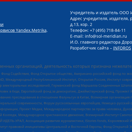
Учредитель и издатель ООО 
Адрес учредителя, издателя, р
зи
д.13, кор. 2
рвисов Yandex.Metrika,
Телефон: +7 (495) 718-84-11
E-mail: info@sol-meridian.ru
И.О. главного редактора Доро
Разработчик сайта –
INFOROS
енных организаций, деятельность которых признана нежелате
 Фонд Содействия, Фонд Открытое общество, Американо-российский фонд по э
 Международный Республиканский Институт, Открытая Россия, Институт совре
р электоральных исследований, Германский фонд Маршалла Соединенных Штатов
еловек в беде, Европейский фонд за демократию, Джеймстаунский фонд, Прожект
дованию преследования в отношении Фалуньгун в Китае, Всемирная организация 
беральной современности, Форум русскоязычных европейцев, Немецко-русский о
формации, Проект Медиа, Международное партнерство за права человека, Духов
 Колледж, Международное христианское движение, Всемирный Институт Саентол
 ИДЕЛЬ-УРАЛ, Ассоциация развития журналистики, IStories fonds, Королевск
r, Институт правовой инициативы Центральной и Восточной Европы, Фонд Открытой Э