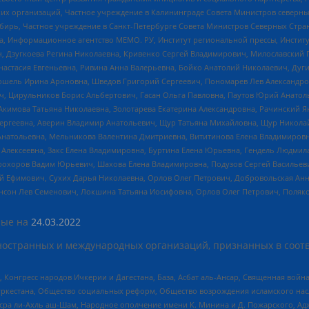
 организаций, Частное учреждение в Калининграде Совета Министров северных 
бирь, Частное учреждение в Санкт-Петербурге Совета Министров Северных Стра
а, Информационное агентство МЕМО. РУ, Институт региональной прессы, Инсти
ч, Дзугкоева Регина Николаевна, Кривенко Сергей Владимирович, Милославски
настасия Евгеньевна, Ривина Анна Валерьевна, Бойко Анатолий Николаевич, Дуг
ошель Ирина Ароновна, Шведов Григорий Сергеевич, Пономарев Лев Александро
ч, Цирульников Борис Альбертович, Гасан Ольга Павловна, Паутов Юрий Анато
Акимова Татьяна Николаевна, Золотарева Екатерина Александровна, Рачинский Я
Сергеевна, Аверин Владимир Анатольевич, Щур Татьяна Михайловна, Щур Никола
Анатольевна, Мельникова Валентина Дмитриевна, Вититинова Елена Владимировн
 Алексеевна, Закс Елена Владимировна, Буртина Елена Юрьевна, Гендель Людмил
рохоров Вадим Юрьевич, Шахова Елена Владимировна, Подузов Сергей Васильеви
й Ефимович, Сухих Дарья Николаевна, Орлов Олег Петрович, Добровольская Анн
нсон Лев Семенович, Локшина Татьяна Иосифовна, Орлов Олег Петрович, Поляк
ые на
24.03.2022
ностранных и международных организаций, признанных в соотв
нгресс народов Ичкерии и Дагестана, База, Асбат аль-Ансар, Священная война,
уркестана, Общество социальных реформ, Общество возрождения исламского насл
Нусра ли-Ахль аш-Шам, Народное ополчение имени К. Минина и Д. Пожарского, Ад