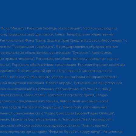
евосточное общественное движение "Маяк", Санкт-Петербургская ЛГБТ-инициативная группа "Выход", Инициативная группа ЛГБТ+ "Реверс", Алексеев Андрей Викторович, Бекбулатова Таисия Львовна, Беляев Иван Михайлович, Владыкина Елена Сергеевна, Гельман Марат Александрович, Никульшина Вероника Юрьевна, Толоконникова Надежда Андреевна, Шендерович Виктор Анатольевич, Общество с ограниченной ответственностью "Данное сообщение", Общество с ограниченной ответственностью Издательский дом "Новая глава", Айнбиндер Александра Александровна, Московский комьюнити-центр для ЛГБТ+инициатив, Благотворительный фонд развития филантропии, Deutsche Welle (Германия, Kurt-Schumacher-Strasse 3, 53113 Bonn), Борзунова Мария Михайловна, Воробьев Виктор Викторович, Голубева Анна Львовна, Константинова Алла Михайловна, Малкова Ирина Владимировна, Мурадов Мурад Абдулгалимович, Осетинская Елизавета Николаевна, Понасенков Евгений Николаевич, Ганапольский Матвей Юрьевич, Киселев Евгений Алексеевич, Борухович Ирина Григорьевна, Дремин Иван Тимофеевич, Дубровский Дмитрий Викторович, Красноярская региональная общественная организация поддержки и развития альтернативных образовательных технологий и межкультурных коммуникаций "ИНТЕРРА", Маяковская Екатерина Алексеевна, Фейгин Марк Захарович, Филимонов Андрей Викторович, Дзугкоева Регина Николаевна, Доброхотов Роман Александрович, Дудь Юрий Александрович, Елкин Сергей Владимирович, Кругликов Кирилл Игоревич, Сабунаева Мария Леонидовна, Семенов Алексей Владимирович, Шаинян Карен Багратович, Шульман Екатерина Михайловна, Асафьев Артур Валерьевич, Вахштайн Виктор Семенович, Венедиктов Алексей Алексеевич, Лушникова Екатерина Евгеньевна, Волков Леонид Михайлович, Невзоров Александр Глебович, Пархоменко Сергей Борисович, Сироткин Ярослав Николаевич, Кара-Мурза Владимир Владимирович, Баранова Наталья Владимировна, Гозман Леонид Яковлевич, Кагарлицкий Борис Юльевич, Климарев Михаил Валерьевич, Милов Владимир Станиславович, Автономная некоммерческая организация Краснодарский центр современного искусства "Типография", Моргенштерн Алишер Тагирович, Соболь Любовь Эдуардовна, Общество с ограниченной ответственностью "ЛИЗА НОРМ", Каспаров Гарри Кимович, Ходорковский Михаил Борисович, Общество с ограниченной ответственностью "Апрельские тезисы", Данилович Ирина Брониславовна, Кашин Олег Владимирович, Петров Николай Владимирович, Пивоваров Алексей Владимирович, Соколов Михаил Владимирович, Цветкова Юлия Владимировна, Чичваркин Евгений Александрович, Комитет против пыток/Команда против пыток, Общество с ограниченной ответственностью "Первый научный", Общество с ограниченной ответственностью "Вертолет и ко", Белоцерковская Вероника Борисовна, Кац Максим Евгеньевич, Лазарева Татьяна Юрьевна, Шаведдинов Руслан Табризович, Яшин Илья Валерьевич, Общество с ограниченной ответственностью "Иноагент ААВ", Алешковский Дмитрий Петрович, Альбац Евгения Марковна, Быков Дмитрий Львович, Галямина Юлия Евгеньевна, Лойко Сергей Леонидович, Мартынов Кирилл Константинович, Медведев Сергей Александрович, Крашенинников Федор Геннадиевич, Гордеева Катерина Вл