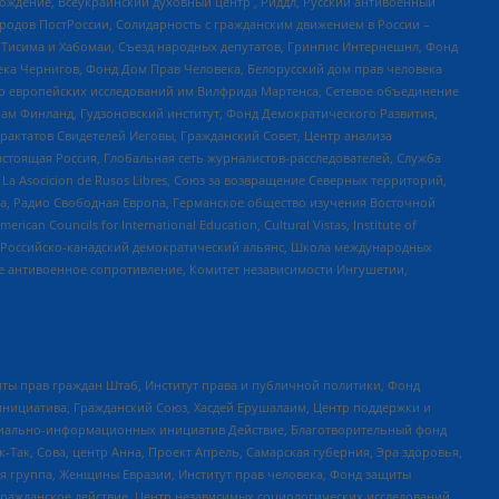
ждение, Всеукраинский духовный центр , Риддл, Русский антивоенный
ародов ПостРоссии, Солидарность с гражданским движением в России –
в Тисима и Хабомаи, Съезд народных депутатов, Гринпис Интернешнл, Фонд
ека Чернигов, Фонд Дом Прав Человека, Белорусский дом прав человека
нтр европейских исследований им Вилфрида Мартенса, Сетевое объединение
Чам Финланд, Гудзоновский институт, Фонд Демократического Развития,
актатов Свидетелей Иеговы, Гражданский Совет, Центр анализа
астоящая Россия, Глобальная сеть журналистов-расследователей, Служба
a Asocicion de Rusos Libres, Союз за возвращение Северных территорий,
еста, Радио Свободная Европа, Германское общество изучения Восточной
ouncils for International Education, Cultural Vistas, Institute of
, Российско-канадский демократический альянс, Школа международных
е антивоенное сопротивление, Комитет независимости Ингушетии,
ты прав граждан Штаб, Институт права и публичной политики, Фонд
инициатива, Гражданский Союз, Хасдей Ерушалаим, Центр поддержки и
социально-информационных инициатив Действие, Благотворительный фонд
Так, Сова, центр Анна, Проект Апрель, Самарская губерния, Эра здоровья,
я группа, Женщины Евразии, Институт прав человека, Фонд защиты
Гражданское действие, Центр независимых социологических исследований,