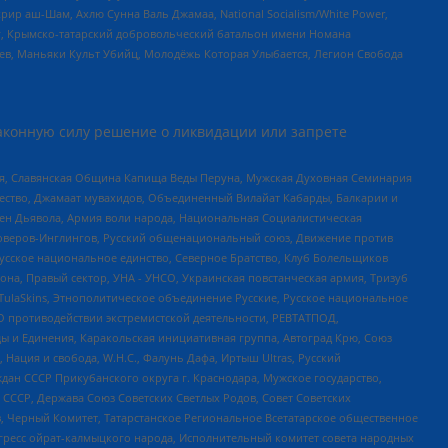
рир аш-Шам, Ахлю Сунна Валь Джамаа, National Socialism/White Power,
рг, Крымско-татарский добровольческий батальон имени Номана
оев, Маньяки Культ Убийц, Молодёжь Которая Улыбается, Легион Свобода
аконную силу решение о ликвидации или запрете
ья, Славянская Община Капища Веды Перуна, Мужская Духовная Семинария
щество, Джамаат мувахидов, Объединенный Вилайат Кабарды, Балкарии и
ден Дьявола, Армия воли народа, Национальная Социалистическая
роверов-Инглингов, Русский общенациональный союз, Движение против
усское национальное единство, Северное Братство, Клуб Болельщиков
а, Правый сектор, УНА - УНСО, Украинская повстанческая армия, Тризуб
 TulaSkins, Этнополитическое объединение Русские, Русское национальное
О противодействии экстремистской деятельности, РЕВТАТПОД,
ы и Единения, Каракольская инициативная группа, Автоград Крю, Союз
 Нация и свобода, W.H.С., Фалунь Дафа, Иртыш Ultras, Русский
ан СССР Прикубанского округа г. Краснодара, Мужское государство,
СССР, Держава Союз Советских Светлых Родов, Совет Советских
в, Черный Комитет, Татарстанское Региональное Всетатарское общественное
гресс ойрат-калмыцкого народа, Исполнительный комитет совета народных