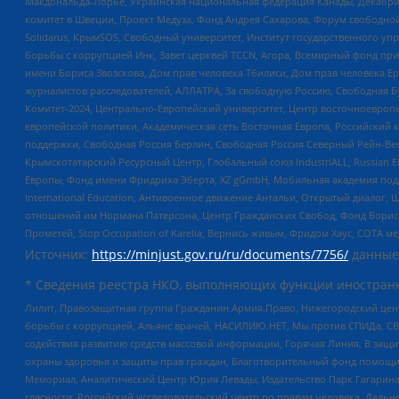
Макдональда-Лорье, Украинская национальная федерация Канады, Декабрис
комитет в Швеции, Проект Медуза, Фонд Андрея Сахарова, Форум свободной 
Solidarus, КрымSOS, Свободный университет, Институт государственного у
борьбы с коррупцией Инк, Завет церквей TCCN, Агора, Всемирный фонд при
имени Бориса Звозскова, Дом прав человека Тбилиси, Дом прав человека Ер
журналистов расследователей, АЛЛАТРА, За свободную Россию, Свободная Б
Комитет-2024, Центрально-Европейский университет, Центр восточноевроп
европейской политики, Академическая сеть Восточная Европа, Российский к
поддержки, Свободная Россия Берлин, Свободная Россия Северный Рейн-Вест
Крымскотатарский Ресурсный Центр, Глобальный союз IndustriALL, Russian E
Европы, Фонд имени Фридриха Эберта, XZ gGmbH, Мобильная академия поддержк
International Education, Антивоенное движение Антальи, Открытый диало
отношений им Нормана Патерсона, Центр Гражданских Свобод, Фонд Бориса
Прометей, Stop Occupation of Karelia, Вернись живым, Фридом Хаус, СОТА 
Источник:
https://minjust.gov.ru/ru/documents/7756/
данные
* Сведения реестра НКО, выполняющих функции иностранн
Лилит, Правозащитная группа Гражданин.Армия.Право, Нижегородский цент
борьбы с коррупцией, Альянс врачей, НАСИЛИЮ.НЕТ, Мы против СПИДа, СВЕ
содействия развитию средств массовой информации, Горячая Линия, В защ
охраны здоровья и защиты прав граждан, Благотворительный фонд помощи ос
Мемориал, Аналитический Центр Юрия Левады, Издательство Парк Гагарина
гласности, Российский исследовательский центр по правам человека, Даль