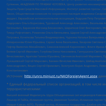
Сутяжник, АКАДЕМИЯ ПО ПРАВАМ ЧЕЛОВЕКА, Центр развития некоммерческих
Защиты Прав Средств Массовой Информации, Институт развития прессы - Си
Закон, Общественная комиссия по сохранению наследия академика Сахаров
вердикт, Евразийская антимонопольная ассоциация, Бедушев Петр Петрови
Сидорович Ольга Борисовна, Туровский Александр Алексеевич, Васильева А
Евгеньевич, Барахоев Магомед Бекханович, Шарипков Олег Викторович, М
Тимур Рифгатович, Романова Ольга Евгеньевна, Щаров Сергей Алексадрови
Петровна, Кочеткова Татьяна Владимировна, Чуркина Наталья Валерьевна, 
Илларионова Юлия Юрьевна, Саранг Анна Васильевна, Захарова Светлана 
Гефтер Валентин Михайлович, Симонов Алексей Кириллович, Флиге Ирина 
Беляев Сергей Иванович, Голубева Елена Николаевна, Ганнушкина Светлана
Вячеславович, Арапова Галина Юрьевна, Свечников Анатолий Мариевич, П
Лукашевский Сергей Маркович, Бахмин Вячеслав Иванович, Шабад Анатоли
Александрович, Вицин Сергей Ефимович, Золотухин Борис Андреевич, Леви
Константинович
Источник:
http://unro.minjust.ru/NKOForeignAgent.aspx
данн
* Единый федеральный список организаций, в том числе и
террористическими:
Высший военный Маджлисуль Шура Объединенных сил моджахедов Кавказа, Ко
Лашкар-И-Тайба, Исламская группа, Движение Талибан, Исламская партия Т
Имарат Кавказ, АБТО, Правый сектор, Исламское государство, Джабха аль-