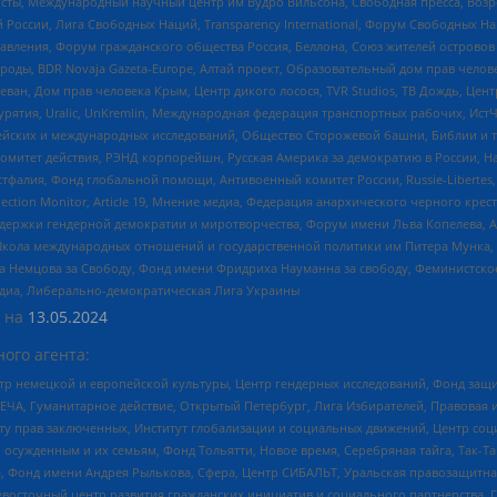
ты, Международный научный центр им Вудро Вильсона, Свободная пресса, Возро
России, Лига Свободных Наций, Transparеncy International, Форум Свободных Н
правления, Форум гражданского общества Россия, Беллона, Союз жителей острово
роды, BDR Novaja Gazeta-Europe, Алтай проект, Образовательный дом прав челов
еван, Дом прав человека Крым, Центр дикого лосося, TVR Studios, ТВ Дождь, Це
урятия, Uralic, UnKremlin, Международная федерация транспортных рабочих, Ист
ейских и международных исследований, Общество Сторожевой башни, Библии и тр
омитет действия, РЭНД корпорейшн, Русская Америка за демократию в России, Н
фалия, Фонд глобальной помощи, Антивоенный комитет России, Russie-Libertes, L
lection Monitor, Article 19, Мнение медиа, Федерация анархического черного кр
и гендерной демократии и миротворчества, Форум имени Льва Копелева, American C
г, Школа международных отношений и государственной политики им Питера Мунка
 Немцова за Свободу, Фонд имени Фридриха Науманна за свободу, Феминистско
медиа, Либерально-демократическая Лига Украины
 на
13.05.2024
ого агента:
р немецкой и европейской культуры, Центр гендерных исследований, Фонд защи
ЧА, Гуманитарное действие, Открытый Петербург, Лига Избирателей, Правовая 
иту прав заключенных, Институт глобализации и социальных движений, Центр 
ужденным и их семьям, Фонд Тольятти, Новое время, Серебряная тайга, Так-Так-
, Фонд имени Андрея Рылькова, Сфера, Центр СИБАЛЬТ, Уральская правозащитна
невосточный центр развития гражданских инициатив и социального партнерства, 