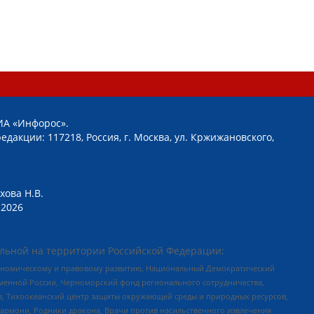
ИА «Инфорос».
едакции: 117218, Россия, г. Москва, ул. Кржижановского,
хова Н.В.
2026
льной на территории Российской Федерации:
кономическому и правовому развитию, Национальный Демократический
менной России, Черноморский фонд регионального сотрудничества,
, Тихоокеанский центр защиты окружающей среды и природных ресурсов,
 Хармони, Родники дракона, Врачи против насильственного извлечения