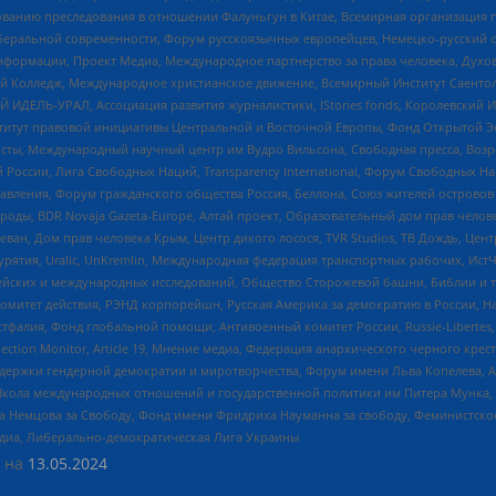
дованию преследования в отношении Фалуньгун в Китае, Всемирная организация 
беральной современности, Форум русскоязычных европейцев, Немецко-русский о
формации, Проект Медиа, Международное партнерство за права человека, Духов
 Колледж, Международное христианское движение, Всемирный Институт Саентол
 ИДЕЛЬ-УРАЛ, Ассоциация развития журналистики, IStories fonds, Королевск
r, Институт правовой инициативы Центральной и Восточной Европы, Фонд Открытой Э
ты, Международный научный центр им Вудро Вильсона, Свободная пресса, Возро
России, Лига Свободных Наций, Transparеncy International, Форум Свободных Н
правления, Форум гражданского общества Россия, Беллона, Союз жителей острово
роды, BDR Novaja Gazeta-Europe, Алтай проект, Образовательный дом прав челов
еван, Дом прав человека Крым, Центр дикого лосося, TVR Studios, ТВ Дождь, Це
урятия, Uralic, UnKremlin, Международная федерация транспортных рабочих, Ист
ейских и международных исследований, Общество Сторожевой башни, Библии и тр
омитет действия, РЭНД корпорейшн, Русская Америка за демократию в России, Н
фалия, Фонд глобальной помощи, Антивоенный комитет России, Russie-Libertes, L
lection Monitor, Article 19, Мнение медиа, Федерация анархического черного кр
и гендерной демократии и миротворчества, Форум имени Льва Копелева, American C
г, Школа международных отношений и государственной политики им Питера Мунка
 Немцова за Свободу, Фонд имени Фридриха Науманна за свободу, Феминистско
медиа, Либерально-демократическая Лига Украины
 на
13.05.2024