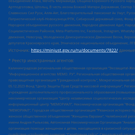
объединение Атака, Мечеть Мирмамеда, Община Коренного Русского народа
Артподготовка, Штольц, В честь иконы Божией Матери Державная, Сектор 1
Славянских Сил Руси, Алля-Аят, Благотворительный пансионат Ак Умут, Русск
Патриотический клуб-Новокузнецк/РПК, Сибирский державный союз, Фонд б
Народное объединение русского движения, Народное движение Адат, Народ
Социалистических Районов, Meta Platforms Inc, Facebook, Instagram, Wha
движение, Невоград, Молодежное Демократическое Движение Весна, Верхов
депутатов Красноярского края, Этническое национальное объединение, ЛГ
Источник:
https://minjust.gov.ru/ru/documents/7822/
данные
* Реестр иностранных агентов:
Калининградская региональная общественная организация "Экозащита!-Женсовет", Фонд содействия защите прав и свобод граждан "Общественный вердикт", Фонд "Институт Развития Свободы Информации", Частное учреждение "Информационное агентство МЕМО. РУ", Региональная общественная организация "Общественная комиссия по сохранению наследия академика Сахарова", Фонд поддержки свободы прессы, Санкт-Петербургская общественная правозащитная организация "Гражданский контроль", Межрегиональная общественная организация "Информационно-просветительский центр "Мемориал", Региональный Фонд "Центр Защиты Прав Средств Массовой Информации", с 05.12.2023 Фонд "Центр Защиты Прав Средств массовой информации", Региональная общественная благотворительная организация помощи беженцам и мигрантам "Гражданское содействие", Негосударственное образовательное учреждение дополнительного профессионального образования (повышение квалификации) специалистов "АКАДЕМИЯ ПО ПРАВАМ ЧЕЛОВЕКА", Свердловская региональная общественная организация "Сутяжник", Автономная некоммерческая организация "Центр независимых социологических исследований", Союз общественных объединений "Российский исследовательский центр по правам человека", Региональное общественное учреждение научно-информационный центр "МЕМОРИАЛ", Некоммерческая организация "Фонд защиты гласности", Автономная некоммерческая организация "Институт прав человека", Городская общественная организация "Екатеринбургское общество "МЕМОРИАЛ", Городская общественная организация "Рязанское историко-просветительское и правозащитное общество "Мемориал" (Рязанский Мемориал), Челябинский региональный орган общественной самодеятельности – женское общественное объединение "Женщины Евразии", Челябинский региональный орган общественной самодеятельности "Уральская правозащитная группа", Фонд содействия защите здоровья и социальной справедливости имени Андрея Рылькова, Автономная Некоммерческая Организация "Аналитический Центр Юрия Левады", Автономная некоммерческая организация социальной поддержки населения "Проект Апрель", Региональная общественная организация помощи женщинам и детям, находящимся в кризисной ситуации "Информационно-методический центр "Анна", Фонд содействия развитию массовых коммуникаций и правовому просвещению "Так-так-Так", Фонд содействия устойчивому развитию "Серебряная тайга", Свердловский региональный общественный фонд социальных проектов "Новое время", "Idel.Реалии", Кавказ.Реалии, Крым.Реалии, Телеканал Настоящее Время, Татаро-башкирская служба Радио Свобода (Azatliq Radiosi), Радио Свободная Европа/Радио Свобода (PCE/PC), "Сибирь.Реалии", "Фактограф", Благотворительный фонд помощи осужденным и их семьям, Автономная некоммерческая организация "Институт глобализации и социальных движений", Фонд "В защиту прав заключенных", Частное учреждение "Центр поддержки и содействия развитию средств массовой информации", Пензенский региональный общественный благотворительный фонд "Гражданский союз", "Север.Реалии", Некоммерческая организация Фонд "Правовая инициатива", Общество с ограниченной ответственностью "Радио Свободная Европа/Радио Свобода", Чешское информационное агентство "MEDIUM-ORIENT", Красноярская региональная общественная организация "Мы против СПИДа", Камалягин Денис Николаевич, Маркелов Сергей Евгеньевич, Пономарев Лев Александрович, Савицкая Людмила Алексеевна, Автоно