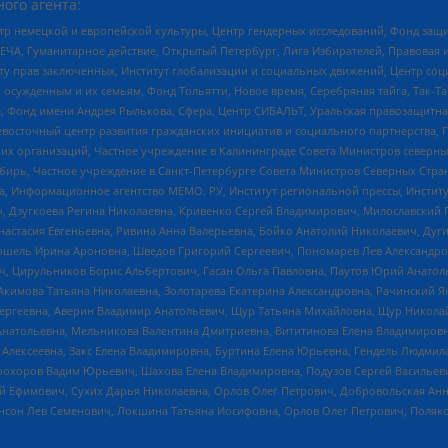
ого агента:
р немецкой и европейской культуры, Центр гендерных исследований, Фонд защи
ЧА, Гуманитарное действие, Открытый Петербург, Лига Избирателей, Правовая 
иту прав заключенных, Институт глобализации и социальных движений, Центр 
ужденным и их семьям, Фонд Тольятти, Новое время, Серебряная тайга, Так-Так-
, Фонд имени Андрея Рылькова, Сфера, Центр СИБАЛЬТ, Уральская правозащитна
невосточный центр развития гражданских инициатив и социального партнерства, 
 организаций, Частное учреждение в Калининграде Совета Министров северных 
бирь, Частное учреждение в Санкт-Петербурге Совета Министров Северных Стра
а, Информационное агентство МЕМО. РУ, Институт региональной прессы, Инсти
ч, Дзугкоева Регина Николаевна, Кривенко Сергей Владимирович, Милославски
настасия Евгеньевна, Ривина Анна Валерьевна, Бойко Анатолий Николаевич, Дуг
ошель Ирина Ароновна, Шведов Григорий Сергеевич, Пономарев Лев Александро
ч, Цирульников Борис Альбертович, Гасан Ольга Павловна, Паутов Юрий Анато
Акимова Татьяна Николаевна, Золотарева Екатерина Александровна, Рачинский Я
Сергеевна, Аверин Владимир Анатольевич, Щур Татьяна Михайловна, Щур Никола
Анатольевна, Мельникова Валентина Дмитриевна, Вититинова Елена Владимировн
 Алексеевна, Закс Елена Владимировна, Буртина Елена Юрьевна, Гендель Людмил
рохоров Вадим Юрьевич, Шахова Елена Владимировна, Подузов Сергей Васильеви
й Ефимович, Сухих Дарья Николаевна, Орлов Олег Петрович, Добровольская Анн
нсон Лев Семенович, Локшина Татьяна Иосифовна, Орлов Олег Петрович, Поляк