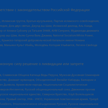
етствии с законодательством Российской Федерации
 Исламская группа, Братья-мусульмане, Партия исламского освобождения,
едия, Дом двух святых, Джунд аш-Шам, Исламский джихад, Аль-Каида,
жр от Аллаха Субхану уа Тагьаля SHAM, АУМ Синрике, Муджахеды джамаата
рир аш-Шам, Ахлю Сунна Валь Джамаа, National Socialism/White Power,
рг, Крымско-татарский добровольческий батальон имени Номана
оев, Маньяки Культ Убийц, Молодёжь Которая Улыбается, Легион Свобода
аконную силу решение о ликвидации или запрете
ья, Славянская Община Капища Веды Перуна, Мужская Духовная Семинария
щество, Джамаат мувахидов, Объединенный Вилайат Кабарды, Балкарии и
ден Дьявола, Армия воли народа, Национальная Социалистическая
роверов-Инглингов, Русский общенациональный союз, Движение против
усское национальное единство, Северное Братство, Клуб Болельщиков
а, Правый сектор, УНА - УНСО, Украинская повстанческая армия, Тризуб
 TulaSkins, Этнополитическое объединение Русские, Русское национальное