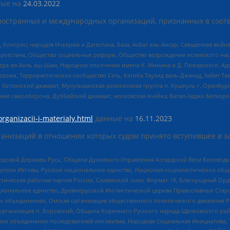
ые на
24.03.2022
ностранных и международных организаций, признанных в соотв
нгресс народов Ичкерии и Дагестана, База, Асбат аль-Ансар, Священная война,
уркестана, Общество социальных реформ, Общество возрождения исламского насл
Нусра ли-Ахль аш-Шам, Народное ополчение имени К. Минина и Д. Пожарского, Ад
сломи, Террористическое сообщество Сеть, Катиба Таухид валь-Джихад, Хайят Тах
, Хатлонский джамаат, Мусульманская религиозная группа п. Кушкуль г. Оренбу
ная самооборона, Дуббайский джамаат, московская ячейка, Батал-Хаджи Белхор
organizacii-i-materialy.html
данные на
16.11.2023
анизаций в отношении которых судом принято вступившее в з
 Родовой Державы Русь, Община Духовного Управления Асгардской Веси Беловод
детели Иеговы, Русское национальное единство, Национал-социалистическое об
истическая рабочая партия России, Славянский союз, Формат-18, Благородный Ор
ациональное единство, Древнерусской Инглистической церкви Православных Ста
ных объединениях, Омская организация общественного политического движения Р
рганизация п. Боровский, Община Коренного Русского народа Щелковского район
гиозное объединение последователей инглиизма, Народная Социальная Инициатива,