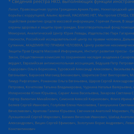
* Сведения реестра НКО, выполняющих функции иностранн
Лилит, Правозащитная группа Гражданин.Армия.Право, Нижегородский цент
борьбы с коррупцией, Альянс врачей, НАСИЛИЮ.НЕТ, Мы против СПИДа, СВЕ
содействия развитию средств массовой информации, Горячая Линия, В защ
охраны здоровья и защиты прав граждан, Благотворительный фонд помощи ос
Мемориал, Аналитический Центр Юрия Левады, Издательство Парк Гагарина
гласности, Российский исследовательский центр по правам человека, Даль
Сутяжник, АКАДЕМИЯ ПО ПРАВАМ ЧЕЛОВЕКА, Центр развития некоммерческих
Защиты Прав Средств Массовой Информации, Институт развития прессы - Си
Закон, Общественная комиссия по сохранению наследия академика Сахаров
вердикт, Евразийская антимонопольная ассоциация, Бедушев Петр Петрови
Сидорович Ольга Борисовна, Туровский Александр Алексеевич, Васильева А
Евгеньевич, Барахоев Магомед Бекханович, Шарипков Олег Викторович, М
Тимур Рифгатович, Романова Ольга Евгеньевна, Щаров Сергей Алексадрови
Петровна, Кочеткова Татьяна Владимировна, Чуркина Наталья Валерьевна, 
Илларионова Юлия Юрьевна, Саранг Анна Васильевна, Захарова Светлана 
Гефтер Валентин Михайлович, Симонов Алексей Кириллович, Флиге Ирина 
Беляев Сергей Иванович, Голубева Елена Николаевна, Ганнушкина Светлана
Вячеславович, Арапова Галина Юрьевна, Свечников Анатолий Мариевич, П
Лукашевский Сергей Маркович, Бахмин Вячеслав Иванович, Шабад Анатоли
Александрович, Вицин Сергей Ефимович, Золотухин Борис Андреевич, Леви
Константинович