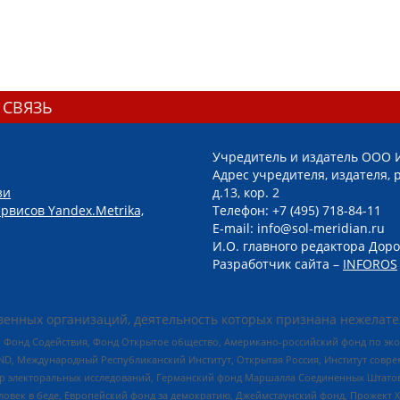
 СВЯЗЬ
Учредитель и издатель ООО 
Адрес учредителя, издателя, р
зи
д.13, кор. 2
рвисов Yandex.Metrika,
Телефон: +7 (495) 718-84-11
E-mail: info@sol-meridian.ru
И.О. главного редактора Доро
Разработчик сайта –
INFOROS
енных организаций, деятельность которых признана нежелате
 Фонд Содействия, Фонд Открытое общество, Американо-российский фонд по э
 Международный Республиканский Институт, Открытая Россия, Институт совре
р электоральных исследований, Германский фонд Маршалла Соединенных Штатов
еловек в беде, Европейский фонд за демократию, Джеймстаунский фонд, Прожект