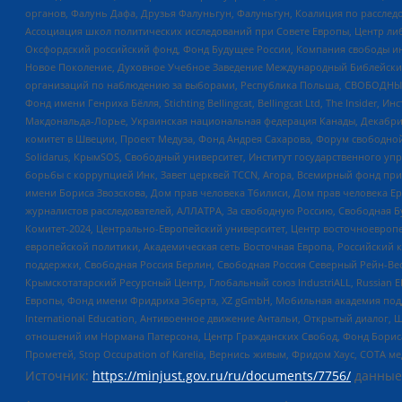
органов, Фалунь Дафа, Друзья Фалуньгун, Фалуньгун, Коалиция по рассле
Ассоциация школ политических исследований при Совете Европы, Центр ли
Оксфордский российский фонд, Фонд Будущее России, Компания свободы ин
Новое Поколение, Духовное Учебное Заведение Международный Библейский
организаций по наблюдению за выборами, Республика Польша, СВОБОДНЫЙ
Фонд имени Генриха Бёлля, Stichting Bellingcat, Bellingcat Ltd, The Inside
Макдональда-Лорье, Украинская национальная федерация Канады, Декабрис
комитет в Швеции, Проект Медуза, Фонд Андрея Сахарова, Форум свободной 
Solidarus, КрымSOS, Свободный университет, Институт государственного у
борьбы с коррупцией Инк, Завет церквей TCCN, Агора, Всемирный фонд при
имени Бориса Звозскова, Дом прав человека Тбилиси, Дом прав человека Ер
журналистов расследователей, АЛЛАТРА, За свободную Россию, Свободная Б
Комитет-2024, Центрально-Европейский университет, Центр восточноевроп
европейской политики, Академическая сеть Восточная Европа, Российский к
поддержки, Свободная Россия Берлин, Свободная Россия Северный Рейн-Вест
Крымскотатарский Ресурсный Центр, Глобальный союз IndustriALL, Russian E
Европы, Фонд имени Фридриха Эберта, XZ gGmbH, Мобильная академия поддержк
International Education, Антивоенное движение Антальи, Открытый диало
отношений им Нормана Патерсона, Центр Гражданских Свобод, Фонд Бориса
Прометей, Stop Occupation of Karelia, Вернись живым, Фридом Хаус, СОТА 
Источник:
https://minjust.gov.ru/ru/documents/7756/
данные