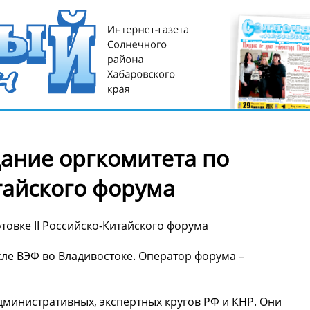
дание оргкомитета по
итайского форума
товке II Российско-Китайского форума
сле ВЭФ во Владивостоке. Оператор форума –
дминистративных, экспертных кругов РФ и КНР. Они