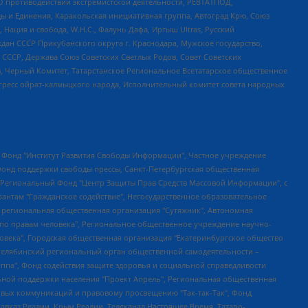
О противодействии экстремистской деятельности, РЕВТАТПОД,
ы и Единения, Каракольская инициативная группа, Автоград Крю, Союз
 Нация и свобода, W.H.С., Фалунь Дафа, Иртыш Ultras, Русский
ан СССР Прикубанского округа г. Краснодара, Мужское государство,
СССР, Держава Союз Советских Светлых Родов, Совет Советских
в, Черный Комитет, Татарстанское Региональное Всетатарское общественное
гресс ойрат-калмыцкого народа, Исполнительный комитет совета народных
евосточное общественное движение "Маяк", Санкт-Петербургская ЛГБТ-инициативная группа "Выход", Инициативная группа ЛГБТ+ "Реверс", Алексеев Андрей Викторович, Бекбулатова Таисия Львовна, Беляев Иван Михайлович, Владыкина Елена Сергеевна, Гельман Марат Александрович, Никульшина Вероника Юрьевна, Толоконникова Надежда Андреевна, Шендерович Виктор Анатольевич, Общество с ограниченной ответственностью "Данное сообщение", Общество с ограниченной ответственностью Издательский дом "Новая глава", Айнбиндер Александра Александровна, Московский комьюнити-центр для ЛГБТ+инициатив, Благотворительный фонд развития филантропии, Deutsche Welle (Германия, Kurt-Schumacher-Strasse 3, 53113 Bonn), Борзунова Мария Михайловна, Воробьев Виктор Викторович, Голубева Анна Львовна, Константинова Алла Михайловна, Малкова Ирина Владимировна, Мурадов Мурад Абдулгалимович, Осетинская Елизавета Николаевна, Понасенков Евгений Николаевич, Ганапольский Матвей Юрьевич, Киселев Евгений Алексеевич, Борухович Ирина Григорьевна, Дремин Иван Тимофеевич, Дубровский Дмитрий Викторович, Красноярская региональная общественная организация поддержки и развития альтернативных образовательных технологий и межкультурных коммуникаций "ИНТЕРРА", Маяковская Екатерина Алексеевна, Фейгин Марк Захарович, Филимонов Андрей Викторович, Дзугкоева Регина Николаевна, Доброхотов Роман Александрович, Дудь Юрий Александрович, Елкин Сергей Владимирович, Кругликов Кирилл Игоревич, Сабунаева Мария Леонидовна, Семенов Алексей Владимирович, Шаинян Карен Багратович, Шульман Екатерина Михайловна, Асафьев Артур Валерьевич, Вахштайн Виктор Семенович, Венедиктов Алексей Алексеевич, Лушникова Екатерина Евгеньевна, Волков Леонид Михайлович, Невзоров Александр Глебович, Пархоменко Сергей Борисович, Сироткин Ярослав Николаевич, Кара-Мурза Владимир Владимирович, Баранова Наталья Владимировна, Гозман Леонид Яковлевич, Кагарлицкий Борис Юльевич, Климарев Михаил Валерьевич, Милов Владимир Станиславович, Автономная некоммерческая организация Краснодарский центр современного искусства "Типография", Моргенштерн Алишер Тагирович, Соболь Любовь Эдуардовна, Общество с ограниченной ответственностью "ЛИЗА НОРМ", Каспаров Гарри Кимович, Ходорковский Михаил Борисович, Общество с ограниченной ответственностью "Апрельские тезисы", Данилович Ирина Брониславовна, Кашин Олег Владимирович, Петров Николай Владимирович, Пивоваров Алексей Владимирович, Соколов Михаил Владимирович, Цветкова Юлия Владимировна, Чичваркин Евгений Александрович, Комитет против пыток/Команда против пыток, Общество с ограниченной ответственностью "Первый научный", Общество с ограниченной ответственностью "Вертолет и ко", Белоцерковская Вероника Борисовна, Кац Максим Евгеньевич, Лазарева Татьяна Юрьевна, Шаведдинов Руслан Табризович, Яшин Илья Валерьевич, Общество с ограниченной ответственностью "Иноагент ААВ", Алешковский Дмитрий Петрович, Альбац Евгения Марковна, Быков Дмитрий Львович, Галямина Юлия Евгеньевна, Лойко Сергей Леонидович, Мартынов Кирилл Константинович, Медведев Сергей Александрович, Крашенинников Федор Геннадиевич, Гордеева Катерина Вл