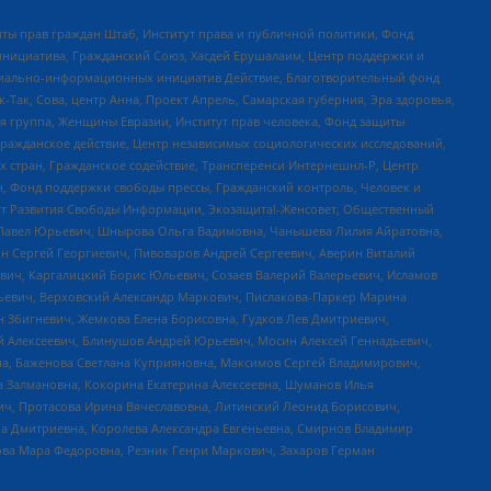
ты прав граждан Штаб, Институт права и публичной политики, Фонд
инициатива, Гражданский Союз, Хасдей Ерушалаим, Центр поддержки и
социально-информационных инициатив Действие, Благотворительный фонд
Так, Сова, центр Анна, Проект Апрель, Самарская губерния, Эра здоровья,
я группа, Женщины Евразии, Институт прав человека, Фонд защиты
Гражданское действие, Центр независимых социологических исследований,
стран, Гражданское содействие, Трансперенси Интернешнл-Р, Центр
н, Фонд поддержки свободы прессы, Гражданский контроль, Человек и
тут Развития Свободы Информации, Экозащита!-Женсовет, Общественный
й Павел Юрьевич, Шнырова Ольга Вадимовна, Чанышева Лилия Айратовна,
ин Сергей Георгиевич, Пивоваров Андрей Сергеевич, Аверин Виталий
вич, Каргалицкий Борис Юльевич, Созаев Валерий Валерьевич, Исламов
льевич, Верховский Александр Маркович, Пислакова-Паркер Марина
н Збигневич, Жемкова Елена Борисовна, Гудков Лев Дмитриевич,
й Алексеевич, Блинушов Андрей Юрьевич, Мосин Алексей Геннадьевич,
а, Баженова Светлана Куприяновна, Максимов Сергей Владимирович,
а Залмановна, Кокорина Екатерина Алексеевна, Шуманов Илья
ч, Протасова Ирина Вячеславовна, Литинский Леонид Борисович,
а Дмитриевна, Королева Александра Евгеньевна, Смирнов Владимир
ова Мара Федоровна, Резник Генри Маркович, Захаров Герман