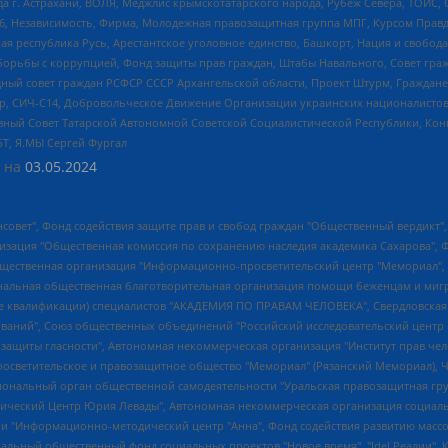
 г. Астрахани, ВОЛЯ, Меджлис крымскотатарского народа, Рубеж Севера, ТОЙС, 
6, Независимость, Фирма, Молодежная правозащитная группа МПГ, Курсом Правд
ая республика Русь, Арестантское уголовное единство, Башкорт, Нация и свобода,
орьбы с коррупцией, Фонд защиты прав граждан, Штабы Навального, Совет гражд
ный совет граждан РСФСР СССР Архангельской области, Проект Штурм, Граждане 
tsApp, СИЧ-С14, Добровольческое Движение Организации украинских националисто
ный Совет Татарской Автономной Советской Социалистической Республики, Кон
БТ, Я.МЫ Сергей Фургал
 на
03.05.2024
мная некоммерческая организация "Центр по работе с проблемой насилия "НАСИЛИЮ.НЕТ", Межрегиональный профессиональный союз работников здравоохранения "Альянс врачей", Юридическое лицо, зарегистрированное в Латвийской Республике, SIA "Medusa Project" (регистрационный номер 40103797863, дата регистрации 10.06.2014), Некоммерческая организация "Фонд по борьбе с коррупцией", Автономная некоммерческая организация "Институт права и публичной политики", Баданин Роман Сергеевич, Гликин Максим Александрович, Железнова Мария Михайловна, Лукьянова Юлия Сергеевна, Маетная Елизавета Витальевна, Маняхин Петр Борисович, Чуракова Ольга Владимировна, Ярош Юлия Петровна, Юридическое лицо "The Insider SIA", зарегистрированное в Риге, Латвийская Республика (дата регистрации 26.06.2015), являющееся администратором доменного имени интернет-издания "The Insider SIA", https://theins.ru, Постернак Алексей Евгеньевич, Рубин Михаил Аркадьевич, Анин Роман Александрович, Юридическое лицо Istories fonds, зарегистрированное в Латвийской Республике (регистрационный номер 50008295751, дата регистрации 24.02.2020), Великовский Дмитрий Александрович, Долинина Ирина Николаевна, Мароховская Алеся Алексеевна, Шлейнов Роман Юрьевич, Шмагун Олеся Валентиновна, Общество с ограниченной ответственностью "Альтаир 2021", Общество с ограниченной ответственностью "Вега 2021", Общество с ограниченной ответственностью "Главный редактор 2021", Общество с ограниченной ответственностью "Ромашки монолит", Важенков Артем Валерьевич, Ивановская областная общественная организация "Центр гендерных исследований", Гурман Юрий Альбертович, Медиапроект "ОВД-Инфо", Егоров Владимир Владимирович, Жилинский Владимир Александрович, Общество с ограниченной ответственностью "ЗП", Иванова София Юрьевна, Карезина Инна Павловна, Кильтау Екатерина Викторовна, Петров Алексей Викторович, Пискунов Сергей Евгеньевич, Смирнов Сергей Сергеевич, Тихонов Михаил Сергеевич, Общество с ограниченной ответственностью "ЖУРНАЛИСТ-ИНОСТРАННЫЙ АГЕНТ", Арапова Галина Юрьевна, Вольтская Татьяна Анатольевна, Американская компания "Mason G.E.S. Anonymous Foundation" (США), являющаяся владельцем интернет-издания https://mnews.world/, Компания "Stichting Bellingcat", зарегистрированная в Нидерландах (дата регистрации 11.07.2018), Захаров Андрей Вячеславович, Клепиковская Екатерина Дмитриевна, Общество с ограниченной ответственностью "МЕМО", Перл Роман Александрович, Симонов Евгений Алексеевич, Соловьева Елена Анатольевна, Сотников Даниил Владимирович, Сурначева Елизавета Дмитриевна, Автономная некоммерческая организация по защите прав человека и информированию населения "Якутия – Наше Мнение", Общество с ограниченной ответственностью "Москоу диджитал медиа", с 26.01.2023 Общество с ограниченной ответственностью "Чайка Белые сады", Ветошкина Валерия Валерьевна, Заговора Максим Александрович, Межрегиональное общественное движение "Российская ЛГБТ - сеть", Оленичев Максим Владимирович, Павлов Иван Юрьевич, Скворцова Елена Сергеевна, Общество с ограниченной ответственностью "Как бы инагент", Кочетков Игорь Викторович, Общество с ограниченной ответственностью "Честные выборы", Еланчик Олег Александрович, Общество с ограниченной ответственностью "Нобелевский призыв", Гималова Регина Эмилевна, Григорьев Андрей Валерьевич, Григорьева Алина Александровна, Ассоциация по содействию защите прав призывников, альтернативнослужащих и военнослужащих "Правозащитная группа "Гражданин.Армия.Право", Хисамова Регина Фаритовна, Автономная некоммерческая организация по реализации социально-правовых программ "Лилит", Дальн