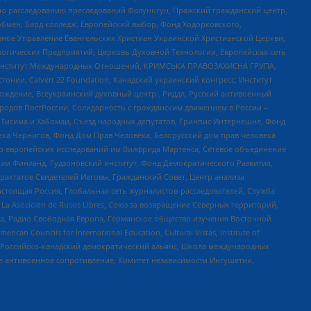
по расследованию преследований Фалуньгун, Пражский гражданский центр,
бмен, Бард колледж, Европейский выбор, Фонд Ходорковского,
ное Управление Евангельских Христиан Украинской Христианской Церкви,
огических Предприятий, Церковь Духовной Технологии, Европейская сеть
ий Институт Международных Отношений, КРИМСЬКА ПРАВОЗАХИСНА ГРУПА,
стонии, Calvert 22 Foundation, Канадский украинский конгресс, Институт
ждение, Всеукраинский духовный центр , Риддл, Русский антивоенный
ародов ПостРоссии, Солидарность с гражданским движением в России –
в Тисима и Хабомаи, Съезд народных депутатов, Гринпис Интернешнл, Фонд
ека Чернигов, Фонд Дом Прав Человека, Белорусский дом прав человека
нтр европейских исследований им Вилфрида Мартенса, Сетевое объединение
Чам Финланд, Гудзоновский институт, Фонд Демократического Развития,
актатов Свидетелей Иеговы, Гражданский Совет, Центр анализа
астоящая Россия, Глобальная сеть журналистов-расследователей, Служба
a Asocicion de Rusos Libres, Союз за возвращение Северных территорий,
еста, Радио Свободная Европа, Германское общество изучения Восточной
ouncils for International Education, Cultural Vistas, Institute of
, Российско-канадский демократический альянс, Школа международных
е антивоенное сопротивление, Комитет независимости Ингушетии,