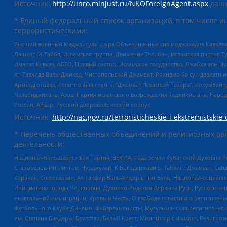
Источник:
http://unro.minjust.ru/NKOForeignAgent.aspx
данн
* Единый федеральный список организаций, в том числе и
террористическими:
Высший военный Маджлисуль Шура Объединенных сил моджахедов Кавказа, Ко
Лашкар-И-Тайба, Исламская группа, Движение Талибан, Исламская партия Т
Имарат Кавказ, АБТО, Правый сектор, Исламское государство, Джабха аль-
Ат-Тавхида Валь-Джихад, Чистопольский Джамаат, Рохнамо ба суи давлати и
Артподготовка, Религиозная группа “Джамаат “Красный пахарь”, Колумбайн
Челебиджихана, Азов, Партия исламского возрождения Таджикистана, Народ
России, Айдар, Русский добровольческий корпус
Источник:
http://nac.gov.ru/terroristicheskie-i-ekstremistskie-
* Перечень общественных объединений и религиозных орг
деятельности:
Национал-большевистская партия, ВЕК РА, Рада земли Кубанской Духовно
Староверов-Инглингов, Нурджулар, К Богодержавию, Таблиги Джамаат, Сви
Карачая, Союз славян, Ат-Такфир Валь-Хиджра, Пит Буль, Национал-социал
Инициатива города Череповца, Духовно-Родовая Держава Русь, Русское н
нелегальной иммиграции, Кровь и Честь, О свободе совести и о религиоз
Футбольного Клуба Динамо, Файзрахманисты, Мусульманская религиозная о
им. Степана Бандеры, Братство, Белый Крест, Misanthropic division, Рели