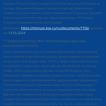
Нормана Патерсона, Центр Гражданских Свобод, Фонд Бориса Немцова за
Свободу, Фонд имени Фридриха Науманна за свободу, Феминистское
антивоенное сопротивление, Комитет независимости Ингушетии, Прометей,
Stop Occupation of Karelia, Вернись живым, Фридом Хаус, СОТА медиа,
Либерально-демократическая Лига Украины
Источник:
https://minjust.gov.ru/ru/documents/7756/
данные
на
13.05.2024
* Сведения реестра НКО, выполняющих функции
иностранного агента:
Лилит, Правозащитная группа Гражданин.Армия.Право, Нижегородский
центр немецкой и европейской культуры, Центр гендерных исследований,
Фонд защиты прав граждан Штаб, Институт права и публичной политики,
Фонд борьбы с коррупцией, Альянс врачей, НАСИЛИЮ.НЕТ, Мы против
СПИДа, СВЕЧА, Гуманитарное действие, Открытый Петербург, Лига
Избирателей, Правовая инициатива, Гражданский Союз, Хасдей Ерушалаим,
Центр поддержки и содействия развитию средств массовой информации,
Горячая Линия, В защиту прав заключенных, Институт глобализации и
социальных движений, Центр социально-информационных инициатив
Действие, Благотворительный фонд охраны здоровья и защиты прав
граждан, Благотворительный фонд помощи осужденным и их семьям, Фонд
Тольятти, Новое время, Серебряная тайга, Так-Так-Так, Сова, центр Анна,