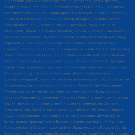
Николаевич, Дугин Сергей Георгиевич, Пивоваров Андрей Сергеевич,
Аверин Виталий Евгеньевич, Барахоев Магомед Бекханович, Шарипков
Олег Викторович, Мошель Ирина Ароновна, Шведов Григорий Сергеевич,
Пономарев Лев Александрович, Каргалицкий Борис Юльевич, Созаев
Валерий Валерьевич, Исламов Тимур Рифгатович, Романова Ольга
Евгеньевна, Щаров Сергей Алексадрович, Цирульников Борис Альбертович,
Гасан Ольга Павловна, Паутов Юрий Анатольевич, Верховский Александр
Маркович, Пислакова-Паркер Марина Петровна, Кочеткова Татьяна
Владимировна, Чуркина Наталья Валерьевна, Акимова Татьяна Николаевна,
Золотарева Екатерина Александровна, Рачинский Ян Збигневич, Жемкова
Елена Борисовна, Гудков Лев Дмитриевич, Илларионова Юлия Юрьевна,
Саранг Анна Васильевна, Захарова Светлана Сергеевна, Аверин Владимир
Анатольевич, Щур Татьяна Михайловна, Щур Николай Алексеевич,
Блинушов Андрей Юрьевич, Мосин Алексей Геннадьевич, Гефтер Валентин
Михайлович, Симонов Алексей Кириллович, Флиге Ирина Анатольевна,
Мельникова Валентина Дмитриевна, Вититинова Елена Владимировна,
Баженова Светлана Куприяновна, Максимов Сергей Владимирович, Беляев
Сергей Иванович, Голубева Елена Николаевна, Ганнушкина Светлана
Алексеевна, Закс Елена Владимировна, Буртина Елена Юрьевна, Гендель
Людмила Залмановна, Кокорина Екатерина Алексеевна, Шуманов Илья
Вячеславович, Арапова Галина Юрьевна, Свечников Анатолий Мариевич,
Прохоров Вадим Юрьевич, Шахова Елена Владимировна, Подузов Сергей
Васильевич, Протасова Ирина Вячеславовна, Литинский Леонид Борисович,