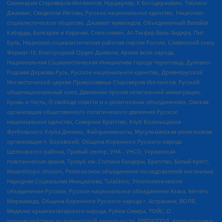
Семинария Староверов-Инглингов, Нурджулар, К Богодержавию, Таблиги
Джамаат, Свидетели Иеговы, Русское национальное единство, Национал-
социалистическое общество, Джамаат мувахидов, Объединенный Вилайат
Кабарды, Балкарии и Карачая, Союз славян, Ат-Такфир Валь-Хиджра, Пит
Буль, Национал-социалистическая рабочая партия России, Славянский союз,
Формат-18, Благородный Орден Дьявола, Армия воли народа,
Национальная Социалистическая Инициатива города Череповца, Духовно-
Родовая Держава Русь, Русское национальное единство, Древнерусской
Инглистической церкви Православных Староверов-Инглингов, Русский
общенациональный союз, Движение против нелегальной иммиграции,
Кровь и Честь, О свободе совести и о религиозных объединениях, Омская
организация общественного политического движения Русское
национальное единство, Северное Братство, Клуб Болельщиков
Футбольного Клуба Динамо, Файзрахманисты, Мусульманская религиозная
организация п. Боровский, Община Коренного Русского народа
Щелковского района, Правый сектор, УНА - УНСО, Украинская
повстанческая армия, Тризуб им. Степана Бандеры, Братство, Белый Крест,
Misanthropic division, Религиозное объединение последователей инглиизма,
Народная Социальная Инициатива, TulaSkins, Этнополитическое
объединение Русские, Русское национальное объединение Атака, Мечеть
Мирмамеда, Община Коренного Русского народа г. Астрахани, ВОЛЯ,
Меджлис крымскотатарского народа, Рубеж Севера, ТОЙС, О
противодействии экстремистской деятельности, РЕВТАТПОД, Артподготовка,