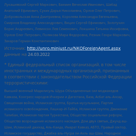
Лукашевский Сергей Маркович, Бахмин Вячеслав Иванович, Шабад
Анатолий Ефимович, Сухих Дарья Николаевна, Орлов Олег Петрович,
Добровольская Анна Дмитриевна, Королева Александра Евгеньевна,
Смирнов Владимир Александрович, Вицин Сергей Ефимович, Золотухин
Борис Андреевич, Левинсон Лев Семенович, Локшина Татьяна Иосифовна,
Орлов Олег Петрович, Полякова Мара Федоровна, Резник Генри Маркович,
Захаров Герман Константинович
Источник:
http://unro.minjust.ru/NKOForeignAgent.aspx
данные на
24.03.2022
* Единый федеральный список организаций, в том числе
иностранных и международных организаций, признанных
в соответствии с законодательством Российской Федерации
террористическими:
Высший военный Маджлисуль Шура Объединенных сил моджахедов
Кавказа, Конгресс народов Ичкерии и Дагестана, База, Асбат аль-Ансар,
Священная война, Исламская группа, Братья-мусульмане, Партия
исламского освобождения, Лашкар-И-Тайба, Исламская группа, Движение
Талибан, Исламская партия Туркестана, Общество социальных реформ,
Общество возрождения исламского наследия, Дом двух святых, Джунд аш-
Шам, Исламский джихад, Аль-Каида, Имарат Кавказ, АБТО, Правый сектор,
Исламское государство, Джабха аль-Нусра ли-Ахль аш-Шам, Народное