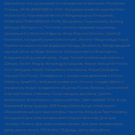
Европейская сеть организаций по наблюдению за выборами, Республика
Польша, СВОБОДНЫЙ ИДЕЛЬ-УРАЛ, Ассоциация развития журналистики,
IStories fonds, Королевский Институт Международных Отношений,
КРИМСЬКА ПРАВОЗАХИСНА ГРУПА, Фонд имени Генриха Бёлля, Stichting
Bellingcat, Bellingcat Ltd, The Insider, Институт правовой инициативы
Центральной и Восточной Европы, Фонд Открытой Эстонии, Calvert 22
Foundation, Канадский украинский конгресс, Институт Макдональда-Лорье,
Украинская национальная федерация Канады, Декабристы, Международный
научный центр им Вудро Вильсона, Свободная пресса, Возрождение,
Всеукраинский духовный центр , Риддл, Русский антивоенный комитет в
Швеции, Проект Медуза, Фонд Андрея Сахарова, Форум свободной России,
Лига Свободных Наций, Transparеncy International, Форум Свободных
Народов ПостРоссии, Солидарность с гражданским движением в России –
Solidarus, КрымSOS, Свободный университет, Институт государственного
управления, Форум гражданского общества Россия, Беллона, Союз жителей
островов Тисима и Хабомаи, Съезд народных депутатов, Гринпис
Интернешнл, Фонд борьбы с коррупцией Инк, Завет церквей TCCN, Агора,
Всемирный фонд природы, BDR Novaja Gazeta-Europe, Алтай проект,
Образовательный дом прав человека Чернигов, Фонд Дом Прав Человека,
Белорусский дом прав человека имени Бориса Звозскова, Дом прав
человека Тбилиси, Дом прав человека Ереван, Дом прав человека Крым,
Центр дикого лосося, TVR Studios, ТВ Дождь, Центр европейских