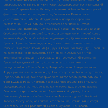
MEDIA DEVELOPMENT INVESTMENT FUND, Международный Республиканский
Институт, Открытая Россия, Институт современной России, Черноморский
фонд регионального сотрудничества, Европейская Платформа за
Демократические Выборы, Международный центр электоральных
исследований, Германский фонд Маршалла Соединенных Штатов,
Тихоокеанский центр защиты окружающей среды и природных ресурсов,
Свободная Россия, Всемирный конгресс украинцев, Атлантический совет,
Человек в беде, Европейский фонд за демократию, Джеймстаунский фонд,
Прожект Хармони, Родники дракона, Врачи против насильственного
извлечения органов, Фалунь Дафа, Друзья Фалуньгун, Фалуньгун, Коалиция
по расследованию преследования в отношении Фалуньгун в Китае,
Всемирная организация по расследованию преследований Фалуньгун,
Пражский гражданский центр, Ассоциация школ политических
исследований при Совете Европы, Центр либеральной современности,
Форум русскоязычных европейцев, Немецко-русский обмен, Бард колледж,
Европейский выбор, Фонд Ходорковского, Оксфордский российский фонд,
Фонд Будущее России, Компания свободы информации, Проект Медиа,
Международное партнерство за права человека, Духовное Управление
Евангельских Христиан Украинской Христианской Церкви, Новое
Поколение, Духовное Учебное Заведение Международный Библейский
Колледж, Международное христианское движение, Всемирный Институт
Саентологических Предприятий, Церковь Духовной Технологии,