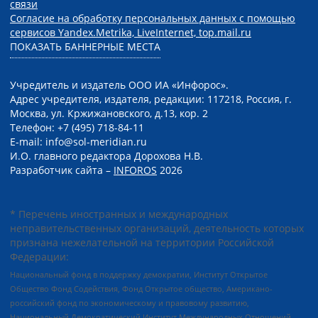
связи
Согласие на обработку персональных данных с помощью
сервисов Yandex.Metrika, LiveInternet, top.mail.ru
ПОКАЗАТЬ БАННЕРНЫЕ МЕСТА
Учредитель и издатель ООО ИА «Инфорос».
Адрес учредителя, издателя, редакции: 117218, Россия, г.
Москва, ул. Кржижановского, д.13, кор. 2
Телефон: +7 (495) 718-84-11
E-mail: info@sol-meridian.ru
И.О. главного редактора Дорохова Н.В.
Разработчик сайта –
INFOROS
2026
* Перечень иностранных и международных
неправительственных организаций, деятельность которых
признана нежелательной на территории Российской
Федерации:
Национальный фонд в поддержку демократии, Институт Открытое
Общество Фонд Содействия, Фонд Открытое общество, Американо-
российский фонд по экономическому и правовому развитию,
Национальный Демократический Институт Международных Отношений,