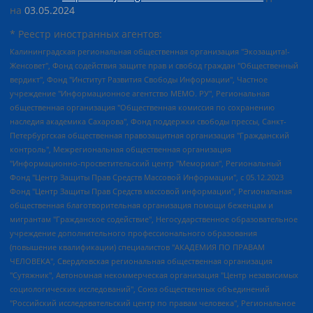
на
03.05.2024
* Реестр иностранных агентов:
Калининградская региональная общественная организация "Экозащита!-Женсовет", Фонд содействия защите прав и свобод граждан "Общественный вердикт", Фонд "Институт Развития Свободы Информации", Частное учреждение "Информационное агентство МЕМО. РУ", Региональная общественная организация "Общественная комиссия по сохранению наследия академика Сахарова", Фонд поддержки свободы прессы, Санкт-Петербургская общественная правозащитная организация "Гражданский контроль", Межрегиональная общественная организация "Информационно-просветительский центр "Мемориал", Региональный Фонд "Центр Защиты Прав Средств Массовой Информации", с 05.12.2023 Фонд "Центр Защиты Прав Средств массовой информации", Региональная общественная благотворительная организация помощи беженцам и мигрантам "Гражданское содействие", Негосударственное образовательное учреждение дополнительного профессионального образования (повышение квалификации) специалистов "АКАДЕМИЯ ПО ПРАВАМ ЧЕЛОВЕКА", Свердловская региональная общественная организация "Сутяжник", Автономная некоммерческая организация "Центр независимых социологических исследований", Союз общественных объединений "Российский исследовательский центр по правам человека", Региональное общественное учреждение научно-информационный центр "МЕМОРИАЛ", Некоммерческая организация "Фонд защиты гласности", Автономная некоммерческая организация "Институт прав человека", Городская общественная организация "Екатеринбургское общество "МЕМОРИАЛ", Городская общественная организация "Рязанское историко-просветительское и правозащитное общество "Мемориал" (Рязанский Мемориал), Челябинский региональный орган общественной самодеятельности – женское общественное объединение "Женщины Евразии", Челябинский региональный орган общественной самодеятельности "Уральская правозащитная группа", Фонд содействия защите здоровья и социальной справедливости имени Андрея Рылькова, Автономная Некоммерческая Организация "Аналитический Центр Юрия Левады", Автономная некоммерческая организация социальной поддержки населения "Проект Апрель", Региональная общественная организация помощи женщинам и детям, находящимся в кризисной ситуации "Информационно-методический центр "Анна", Фонд содействия развитию массовых коммуникаций и правовому просвещению "Так-так-Так", Фонд содействия устойчивому развитию "Серебряная тайга", Свердловский региональный общественный фонд социальных проектов "Новое время", "Idel.Реалии", Кавказ.Реалии, Крым.Реалии, Телеканал Настоящее Время, Татаро-башкирская служба Радио Свобода (Azatliq Radiosi), Радио Свободная Европа/Радио Свобода (PCE/PC), "Сибирь.Реалии", "Фактограф", Благотворительный фонд помощи осужденным и их семьям, Автономная некоммерческая организация "Институт глобализации и социальных движений", Фонд "В защиту прав заключенных", Частное учреждение "Центр поддержки и содействия развитию средств массовой информации", Пензенский региональный общественный благотворительный фонд "Гражданский союз", "Север.Реалии", Некоммерческая организация Фонд "Правовая инициатива", Общество с ограниченной ответственностью "Радио Свободная Европа/Радио Свобода", Чешское информационное агентство "MEDIUM-ORIENT", Красноярская региональная общественная организация "Мы против СПИДа", Камалягин Денис Николаевич, Маркелов Сергей Евгеньевич, Пономарев Лев Александрович, Савицкая Людмила Алексеевна, Автономная некоммерческая организация "Центр по работе с проблемой насилия "НАСИЛИЮ.НЕТ", Межрегиональный профессиональный союз работников здравоохранения "Альянс врачей", Юридическое лицо, зарегистрированное в Латвийской Республике, SIA "Medusa Project" (регистрационный номер 40103797863, дата регистрации 10.06.2014), Некоммерческая организация "Фонд по борьбе с коррупцией", Автономная некоммерческая организация "Институт права и публичной политики", Баданин Роман Сергеевич, Гликин Максим Александрович, Железнова Мария Михайловна, Лукьянова Юлия Сергеевна, Маетная Елизавета Витальевна, Маняхин Петр Борисович, Чуракова Ольга Владимировна, Ярош Юлия Петровна, Юридическое лицо "The Insider SIA", зарегистрированное в Риге, Латвийская Республика (дата регистрации 26.06.2015), являющееся администратором доменного имени интернет-издания "The Insider SIA", https://theins.ru, Постернак Алексей Евгеньевич, Рубин Михаил Аркадьевич, Анин Роман Александрович, Юридическое лицо Istories fonds, зарегистрированное в Латвийской Республике (регистрационный номер 50008295751, дата регистрации 24.02.2020), Великовский Дмитрий Александрович, Долинина Ирина Николаевна, Мароховская Алеся Алексеевна, Шлейнов Роман Юрьевич, Шмагун Олеся Валентиновна, Общество с ограниченной ответственностью "Альтаир 2021", Общество с ограниченной ответственностью "Вега 2021", Общество с ограниченной ответственностью "Главный редактор 2021", Общество с ограниченной ответственностью "Ромашки монолит", Важенков Артем Валерьевич, Ивановская областная общественная организация "Центр гендерных исследований", Гурман Юрий Альбертович, Медиапроект "ОВД-Инфо", Егоров Владимир Владимирович, Жилинский Владимир Александрович, Общество с ограниченной ответственностью "ЗП", Иванова София Юрьевна, Карезина Инна Павловна, Кильтау Екатерина Викторовна, Петров Алексей Викторович, Пискунов Сергей Евгеньевич, Смирнов Сергей Сергеевич, Тихонов Михаил Сергеевич, Общество с ограниченной ответственностью "ЖУРНАЛИСТ-ИНОСТРАННЫЙ АГЕНТ", Арапова Галина Юрьевна, Вольтская Татьяна Анатольевна, Американская компания "Mason G.E.S. Anonymous Foundation" (США), являющаяся владельцем интернет-издания https://mnews.world/, Компания "Stichting Bellingcat", зарегистрированная в Нидерландах (дата регистрации 11.07.2018), Захаров Андрей Вячеславович, Клепиковская Екатерина Дмитриевна, Общество с ограниченной ответственностью "МЕМО", Перл Роман Александрович, Симонов Евгений Алексеевич, Соловьева Елена Анатольевна, Сотников Даниил Владимирович, Сурначева Елизавета Дмитриевна, Автономная некоммерческая организация по защите прав человека и информированию населения "Якутия – Наше Мнение", Общество с ограниченной ответственностью "Москоу диджитал медиа", с 26.01.2023 Общество с ограниченной ответственностью "Чайка Белые сады", Ветошкина Валерия Валерьевна, Заговора Максим Александрович, Межрегиональное общественное движение "Российская ЛГБТ - сеть", Оленичев Максим Владимирович, Павлов Иван Юрьевич, Скворцова Елена Сергеевна, Общество с ограниченной ответственностью "Как бы инагент", Кочетков Игорь Викторович, Общество с ограниченной ответственностью "Честные выборы", Еланчик Олег Александрович, Общество с ограниченной ответственностью "Нобелевский призыв", Гималова Регина Эмилевна, Григорьев Андрей Валерьевич, Григорьева Алина Александровна, Ассоциация по содействию защите прав призывников, альтернативнослужащих и военнослужащих "Правозащитная группа "Гражданин.Армия.Право", Хисамова Регина Фаритовна, Автономная некоммерческая организация по реализации социально-правовых программ "Лилит", Дальневосточное общественное движение "Маяк", Санкт-Петербургская ЛГБТ-инициативная группа "Выход", Инициативная группа ЛГБТ+ "Реверс", Алексеев Андрей Викторович, Бекбулатова Таисия Львовна, Беляев Иван Михайлович, Владыкина Елена Сергеевна, Гельман Марат Александрович, Никульшина Вероника Юрьевна, Толоконникова Надежда Андреевна, Шендерович Виктор Анатольевич, Общество с ограниченной ответственностью "Данное сообщение", Общество с ограниченной ответственностью Издательский дом "Новая глава", Айнбиндер Александра Александровна, Московский комьюнити-центр для ЛГБТ+инициатив, Благотворительный фонд развития филантропии, Deutsche Welle (Германия, Kurt-Schumacher-Strasse 3, 53113 Bonn), Борзунова Мария Михайловна, Воробьев Виктор Викторович, Голубева Анна Львовна, Константинова Алла Михайловна, Малкова Ирина Владимировна, Мурадов Мурад Абдулгалимович, Осетинская Елизавета Николаевна, Понасенков Евгений Николаевич, Ганапольский Матвей Юрьевич, Киселев Евгений Алексеевич, Борухович Ирина Григорьевна, Дремин Иван Тимофеевич, Дубровский Дмитрий Викторович, Красноярская региональная общественная организация поддержки и развития альтернативных образовательных технологий и межкультурных коммуникаций "ИНТЕРРА", Маяковская Екатерина Алексеевна, Фейгин Марк Захарович, Филимонов Андрей Викторович, Дзугкоева Регина Николаевна, Доброхотов Роман Александрович, Дудь Юрий Александрович, Елкин Сергей Владимирович, Кругликов Кирилл Игоревич, Сабунаева Мария Леонидовна, Семенов Алексей Владимирович, Шаинян Карен Багратович, Шульман Екатерина Михайловна, Асафьев Артур Валерьевич, Вахштайн Виктор Семенович, Венедиктов Алексей Алексеевич, Лушникова Екатерина Евгеньевна, Волков Леонид Михайлович, Невзоров Александр Глебович, Пархоменко Сергей Борисович, Сироткин Ярослав Николаевич, Кара-Мурза Владимир Владимирович, Баранова Наталья Владимировна, Гозман Леонид Яковлевич, Кагарлицкий Борис Юльевич, Климарев Михаил Валерьевич, Милов Владимир Станиславович, Автономная некоммерческая организация Краснодарский центр современного искусства "Типография", Моргенштерн Алишер Тагирович, Соболь Любовь Эдуардовна, Общество с ограниченной ответственностью "ЛИЗА НОРМ", Каспаров Гарри Кимович, Ходорковский Михаил Борисович, Общество с ограниченной ответственностью "Апрельские тезисы", Данилович Ирина Брониславовна, Кашин Олег Владимирович, Петров Николай Владимирович, Пивоваров Алексей Владимирович, Соколов Михаил Владимирович, Цветкова Юлия Владимировна, Чичваркин Евгений Александрович, Комитет против пыток/Команда против пыток, Общество с ограниченной ответственностью "Первый научный", Общество с ограниченной ответственностью "Вертолет и ко", Белоцерковская Вероника Борисовна, Кац Максим Евгеньевич, Лазарева Татьяна Юрьевна, Шаведдинов Руслан Табризович, Яшин Илья Валерьевич, Общество с ограниченной ответственностью "Иноагент ААВ", Алешковский Дмитрий Петрович, Альбац Евгения Марковна, Быков Дмитрий Львович, Галямина Юлия Евгеньевна, Лойко Сергей Леонидович, Мартынов Кирилл Константинович, Медведев Сергей Александрович, Крашенинников Федор Геннадиевич, Гордеева Катерина Вл