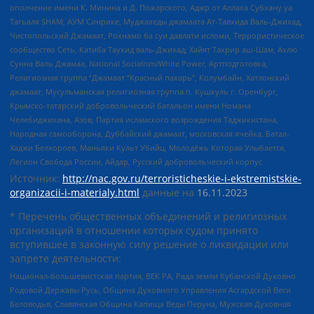
ополчение имени К. Минина и Д. Пожарского, Аджр от Аллаха Субхану уа
Тагьаля SHAM, АУМ Синрике, Муджахеды джамаата Ат-Тавхида Валь-Джихад,
Чистопольский Джамаат, Рохнамо ба суи давлати исломи, Террористическое
сообщество Сеть, Катиба Таухид валь-Джихад, Хайят Тахрир аш-Шам, Ахлю
Сунна Валь Джамаа, National Socialism/White Power, Артподготовка,
Религиозная группа “Джамаат “Красный пахарь”, Колумбайн, Хатлонский
джамаат, Мусульманская религиозная группа п. Кушкуль г. Оренбург,
Крымско-татарский добровольческий батальон имени Номана
Челебиджихана, Азов, Партия исламского возрождения Таджикистана,
Народная самооборона, Дуббайский джамаат, московская ячейка, Батал-
Хаджи Белхороев, Маньяки Культ Убийц, Молодёжь Которая Улыбается,
Легион Свобода России, Айдар, Русский добровольческий корпус
Источник:
http://nac.gov.ru/terroristicheskie-i-ekstremistskie-
organizacii-i-materialy.html
данные на
16.11.2023
* Перечень общественных объединений и религиозных
организаций в отношении которых судом принято
вступившее в законную силу решение о ликвидации или
запрете деятельности:
Национал-большевистская партия, ВЕК РА, Рада земли Кубанской Духовно
Родовой Державы Русь, Община Духовного Управления Асгардской Веси
Беловодья, Славянская Община Капища Веды Перуна, Мужская Духовная