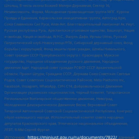
Штольц, В честь иконы Божией Матери Державная, Сектор 16,
Независимость, Фирма, Молодежная правозащитная группа МПГ, Курсом
Правды и Единения, Каракольская инициативная группа, Автоград Крю,
Союз Славянских Сил Руси, Алля-Аят, Благотворительный пансионат Ак Умут,
Русская республика Русь, Арестантское уголовное единство, Башкорт, Нация
и свобода, Нация и свобода, W.H.С., Фалунь Дафа, Иртыш Ultras, Русский
Патриотический клуб-Новокузнецк/РПК, Сибирский державный союз, Фонд
борьбы с коррупцией, Фонд защиты прав граждан, Штабы Навального,
Совет граждан СССР Прикубанского округа г. Краснодара, Мужское
государство, Народное объединение русского движения, Народное
движение Адат, Народный совет граждан РСФСР СССР Архангельской
области, Проект Штурм, Граждане СССР, Держава Союз Советских Светлых
Родов, Совет Советских Социалистических Районов, Meta Platforms Inc,
Facebook, Instagram, WhatsApp, СИЧ-С14, Добровольческое Движение
Организации украинских националистов, Черный Комитет, Татарстанское
Региональное Всетатарское общественное движение, Невоград,
Молодежное Демократическое Движение Весна, Верховный Совет
Татарской Автономной Советской Социалистической Республики, Конгресс
ойрат-калмыцкого народа, Исполнительный комитет совета народных
депутатов Красноярского края, Этническое национальное объединение,
ЛГБТ, Я.МЫ Сергей Фургал
Источник:
https://minjust.gov.ru/ru/documents/7822/
данные