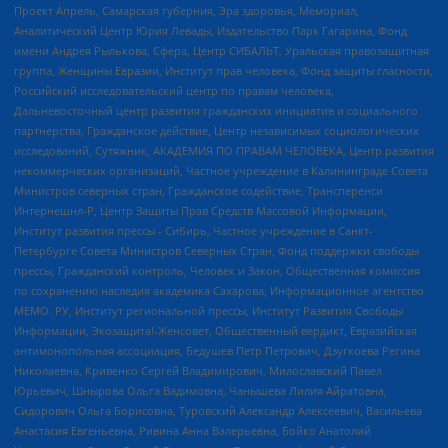
Проект Апрель, Самарская губерния, Эра здоровья, Мемориал,
Аналитический Центр Юрия Левады, Издательство Парк Гагарина, Фонд
имени Андрея Рылькова, Сфера, Центр СИБАЛЬТ, Уральская правозащитная
группа, Женщины Евразии, Институт прав человека, Фонд защиты гласности,
Российский исследовательский центр по правам человека,
Дальневосточный центр развития гражданских инициатив и социального
партнерства, Гражданское действие, Центр независимых социологических
исследований, Сутяжник, АКАДЕМИЯ ПО ПРАВАМ ЧЕЛОВЕКА, Центр развития
некоммерческих организаций, Частное учреждение в Калининграде Совета
Министров северных стран, Гражданское содействие, Трансперенси
Интернешнл-Р, Центр Защиты Прав Средств Массовой Информации,
Институт развития прессы - Сибирь, Частное учреждение в Санкт-
Петербурге Совета Министров Северных Стран, Фонд поддержки свободы
прессы, Гражданский контроль, Человек и Закон, Общественная комиссия
по сохранению наследия академика Сахарова, Информационное агентство
МЕМО. РУ, Институт региональной прессы, Институт Развития Свободы
Информации, Экозащита!-Женсовет, Общественный вердикт, Евразийская
антимонопольная ассоциация, Бедушев Петр Петрович, Дзугкоева Регина
Николаевна, Кривенко Сергей Владимирович, Милославский Павел
Юрьевич, Шнырова Ольга Вадимовна, Чанышева Лилия Айратовна,
Сидорович Ольга Борисовна, Туровский Александр Алексеевич, Васильева
Анастасия Евгеньевна, Ривина Анна Валерьевна, Бойко Анатолий