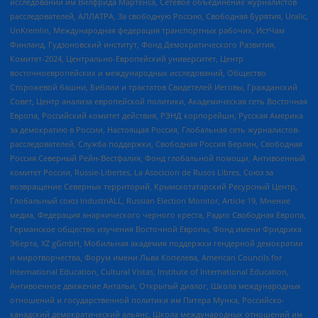
исследований им Вилфрида Мартенса, Сетевое объединение журналистов
расследователей, АЛЛАТРА, За свободную Россию, Свободная Бурятия, Uralic,
UnKremlin, Международная федерация транспортных рабочих, ИстЧам
Финланд, Гудзоновский институт, Фонд Демократического Развития,
Комитет-2024, Центрально-Европейский университет, Центр
восточноевропейских и международных исследований, Общество
Сторожевой башни, Библии и трактатов Свидетелей Иеговы, Гражданский
Совет, Центр анализа европейской политики, Академическая сеть Восточная
Европа, Российский комитет действия, РЭНД корпорейшн, Русская Америка
за демократию в России, Настоящая Россия, Глобальная сеть журналистов-
расследователей, Служба поддержки, Свободная Россия Берлин, Свободная
Россия Северный Рейн-Вестфалия, Фонд глобальной помощи, Антивоенный
комитет России, Russie-Libertes, La Asocicion de Rusos Libres, Союз за
возвращение Северных территорий, Крымскотатарский Ресурсный Центр,
Глобальный союз IndustriALL, Russian Election Monitor, Article 19, Мнение
медиа, Федерация анархического черного креста, Радио Свободная Европа,
Германское общество изучения Восточной Европы, Фонд имени Фридриха
Эберта, XZ gGmbH, Мобильная академия поддержки гендерной демократии
и миротворчества, Форум имени Льва Копелева, American Councils for
International Education, Cultural Vistas, Institute of International Education,
Антивоенное движение Антальи, Открытый диалог, Школа международных
отношений и государственной политики им Питера Мунка, Российско-
канадский демократический альянс, Школа международных отношений им