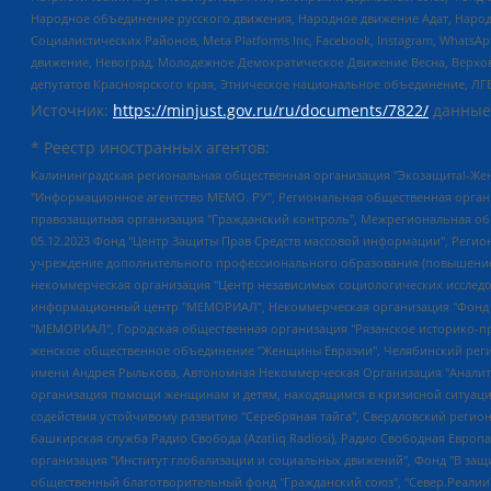
Народное объединение русского движения, Народное движение Адат, Народ
Социалистических Районов, Meta Platforms Inc, Facebook, Instagram, Wha
движение, Невоград, Молодежное Демократическое Движение Весна, Верхов
депутатов Красноярского края, Этническое национальное объединение, ЛГ
Источник:
https://minjust.gov.ru/ru/documents/7822/
данные
* Реестр иностранных агентов:
Калининградская региональная общественная организация "Экозащита!-Женсовет", Фонд содействия защите прав и свобод граждан "Общественный вердикт", Фонд "Институт Развития Свободы Информации", Частное учреждение "Информационное агентство МЕМО. РУ", Региональная общественная организация "Общественная комиссия по сохранению наследия академика Сахарова", Фонд поддержки свободы прессы, Санкт-Петербургская общественная правозащитная организация "Гражданский контроль", Межрегиональная общественная организация "Информационно-просветительский центр "Мемориал", Региональный Фонд "Центр Защиты Прав Средств Массовой Информации", с 05.12.2023 Фонд "Центр Защиты Прав Средств массовой информации", Региональная общественная благотворительная организация помощи беженцам и мигрантам "Гражданское содействие", Негосударственное образовательное учреждение дополнительного профессионального образования (повышение квалификации) специалистов "АКАДЕМИЯ ПО ПРАВАМ ЧЕЛОВЕКА", Свердловская региональная общественная организация "Сутяжник", Автономная некоммерческая организация "Центр независимых социологических исследований", Союз общественных объединений "Российский исследовательский центр по правам человека", Региональное общественное учреждение научно-информационный центр "МЕМОРИАЛ", Некоммерческая организация "Фонд защиты гласности", Автономная некоммерческая организация "Институт прав человека", Городская общественная организация "Екатеринбургское общество "МЕМОРИАЛ", Городская общественная организация "Рязанское историко-просветительское и правозащитное общество "Мемориал" (Рязанский Мемориал), Челябинский региональный орган общественной самодеятельности – женское общественное объединение "Женщины Евразии", Челябинский региональный орган общественной самодеятельности "Уральская правозащитная группа", Фонд содействия защите здоровья и социальной справедливости имени Андрея Рылькова, Автономная Некоммерческая Организация "Аналитический Центр Юрия Левады", Автономная некоммерческая организация социальной поддержки населения "Проект Апрель", Региональная общественная организация помощи женщинам и детям, находящимся в кризисной ситуации "Информационно-методический центр "Анна", Фонд содействия развитию массовых коммуникаций и правовому просвещению "Так-так-Так", Фонд содействия устойчивому развитию "Серебряная тайга", Свердловский региональный общественный фонд социальных проектов "Новое время", "Idel.Реалии", Кавказ.Реалии, Крым.Реалии, Телеканал Настоящее Время, Татаро-башкирская служба Радио Свобода (Azatliq Radiosi), Радио Свободная Европа/Радио Свобода (PCE/PC), "Сибирь.Реалии", "Фактограф", Благотворительный фонд помощи осужденным и их семьям, Автономная некоммерческая организация "Институт глобализации и социальных движений", Фонд "В защиту прав заключенных", Частное учреждение "Центр поддержки и содействия развитию средств массовой информации", Пензенский региональный общественный благотворительный фонд "Гражданский союз", "Север.Реалии", Некоммерческая организация Фонд "Правовая инициатива", Общество с ограниченной ответственностью "Радио Свободная Европа/Радио Свобода", Чешское информационное агентство "MEDIUM-ORIENT", Красноярская региональная общественная организация "Мы против СПИДа", Камалягин Денис Николаевич, Маркелов Сергей Евгеньевич, Пономарев Лев Александрович, Савицкая Людмила Алексеевна, Автоно