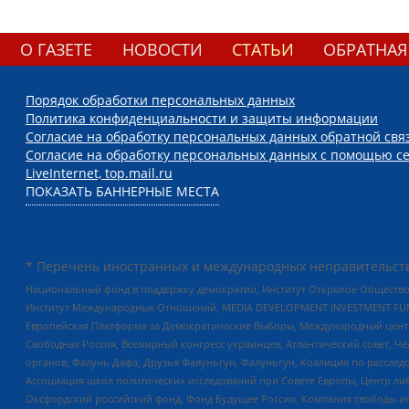
О ГАЗЕТЕ
НОВОСТИ
СТАТЬИ
ОБРАТНАЯ
Порядок обработки персональных данных
Политика конфиденциальности и защиты информации
Согласие на обработку персональных данных обратной свя
Согласие на обработку персональных данных с помощью се
LiveInternet, top.mail.ru
ПОКАЗАТЬ БАННЕРНЫЕ МЕСТА
* Перечень иностранных и международных неправительств
Национальный фонд в поддержку демократии, Институт Открытое Общество
Институт Международных Отношений, MEDIA DEVELOPMENT INVESTMENT FUND,
Европейская Платформа за Демократические Выборы, Международный цент
Свободная Россия, Всемирный конгресс украинцев, Атлантический совет, Ч
органов, Фалунь Дафа, Друзья Фалуньгун, Фалуньгун, Коалиция по рассле
Ассоциация школ политических исследований при Совете Европы, Центр ли
Оксфордский российский фонд, Фонд Будущее России, Компания свободы ин