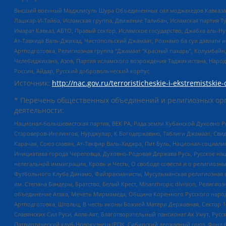
Высший военный Маджлисуль Шура Объединенных сил моджахедов Кавказа, Ко
Лашкар-И-Тайба, Исламская группа, Движение Талибан, Исламская партия Т
Имарат Кавказ, АБТО, Правый сектор, Исламское государство, Джабха аль-
Ат-Тавхида Валь-Джихад, Чистопольский Джамаат, Рохнамо ба суи давлати и
Артподготовка, Религиозная группа “Джамаат “Красный пахарь”, Колумбайн
Челебиджихана, Азов, Партия исламского возрождения Таджикистана, Народ
России, Айдар, Русский добровольческий корпус
Источник:
http://nac.gov.ru/terroristicheskie-i-ekstremistskie-
* Перечень общественных объединений и религиозных орг
деятельности:
Национал-большевистская партия, ВЕК РА, Рада земли Кубанской Духовно
Староверов-Инглингов, Нурджулар, К Богодержавию, Таблиги Джамаат, Сви
Карачая, Союз славян, Ат-Такфир Валь-Хиджра, Пит Буль, Национал-социал
Инициатива города Череповца, Духовно-Родовая Держава Русь, Русское н
нелегальной иммиграции, Кровь и Честь, О свободе совести и о религиоз
Футбольного Клуба Динамо, Файзрахманисты, Мусульманская религиозная о
им. Степана Бандеры, Братство, Белый Крест, Misanthropic division, Рели
объединение Атака, Мечеть Мирмамеда, Община Коренного Русского народа
Артподготовка, Штольц, В честь иконы Божией Матери Державная, Сектор 1
Славянских Сил Руси, Алля-Аят, Благотворительный пансионат Ак Умут, Русск
Патриотический клуб-Новокузнецк/РПК, Сибирский державный союз, Фонд б