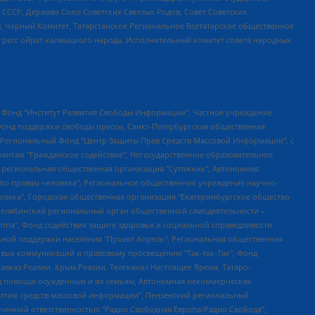
СССР, Держава Союз Советских Светлых Родов, Совет Советских
в, Черный Комитет, Татарстанское Региональное Всетатарское общественное
гресс ойрат-калмыцкого народа, Исполнительный комитет совета народных
евосточное общественное движение "Маяк", Санкт-Петербургская ЛГБТ-инициативная группа "Выход", Инициативная группа ЛГБТ+ "Реверс", Алексеев Андрей Викторович, Бекбулатова Таисия Львовна, Беляев Иван Михайлович, Владыкина Елена Сергеевна, Гельман Марат Александрович, Никульшина Вероника Юрьевна, Толоконникова Надежда Андреевна, Шендерович Виктор Анатольевич, Общество с ограниченной ответственностью "Данное сообщение", Общество с ограниченной ответственностью Издательский дом "Новая глава", Айнбиндер Александра Александровна, Московский комьюнити-центр для ЛГБТ+инициатив, Благотворительный фонд развития филантропии, Deutsche Welle (Германия, Kurt-Schumacher-Strasse 3, 53113 Bonn), Борзунова Мария Михайловна, Воробьев Виктор Викторович, Голубева Анна Львовна, Константинова Алла Михайловна, Малкова Ирина Владимировна, Мурадов Мурад Абдулгалимович, Осетинская Елизавета Николаевна, Понасенков Евгений Николаевич, Ганапольский Матвей Юрьевич, Киселев Евгений Алексеевич, Борухович Ирина Григорьевна, Дремин Иван Тимофеевич, Дубровский Дмитрий Викторович, Красноярская региональная общественная организация поддержки и развития альтернативных образовательных технологий и межкультурных коммуникаций "ИНТЕРРА", Маяковская Екатерина Алексеевна, Фейгин Марк Захарович, Филимонов Андрей Викторович, Дзугкоева Регина Николаевна, Доброхотов Роман Александрович, Дудь Юрий Александрович, Елкин Сергей Владимирович, Кругликов Кирилл Игоревич, Сабунаева Мария Леонидовна, Семенов Алексей Владимирович, Шаинян Карен Багратович, Шульман Екатерина Михайловна, Асафьев Артур Валерьевич, Вахштайн Виктор Семенович, Венедиктов Алексей Алексеевич, Лушникова Екатерина Евгеньевна, Волков Леонид Михайлович, Невзоров Александр Глебович, Пархоменко Сергей Борисович, Сироткин Ярослав Николаевич, Кара-Мурза Владимир Владимирович, Баранова Наталья Владимировна, Гозман Леонид Яковлевич, Кагарлицкий Борис Юльевич, Климарев Михаил Валерьевич, Милов Владимир Станиславович, Автономная некоммерческая организация Краснодарский центр современного искусства "Типография", Моргенштерн Алишер Тагирович, Соболь Любовь Эдуардовна, Общество с ограниченной ответственностью "ЛИЗА НОРМ", Каспаров Гарри Кимович, Ходорковский Михаил Борисович, Общество с ограниченной ответственностью "Апрельские тезисы", Данилович Ирина Брониславовна, Кашин Олег Владимирович, Петров Николай Владимирович, Пивоваров Алексей Владимирович, Соколов Михаил Владимирович, Цветкова Юлия Владимировна, Чичваркин Евгений Александрович, Комитет против пыток/Команда против пыток, Общество с ограниченной ответственностью "Первый научный", Общество с ограниченной ответственностью "Вертолет и ко", Белоцерковская Вероника Борисовна, Кац Максим Евгеньевич, Лазарева Татьяна Юрьевна, Шаведдинов Руслан Табризович, Яшин Илья Валерьевич, Общество с ограниченной ответственностью "Иноагент ААВ", Алешковский Дмитрий Петрович, Альбац Евгения Марковна, Быков Дмитрий Львович, Галямина Юлия Евгеньевна, Лойко Сергей Леонидович, Мартынов Кирилл Константинович, Медведев Сергей Александрович, Крашенинников Федор Геннадиевич, Гордеева Катерина Вл