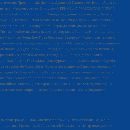
огических Предприятий, Церковь Духовной Технологии, Европейская сеть
ий Институт Международных Отношений, КРИМСЬКА ПРАВОЗАХИСНА ГРУПА,
стонии, Calvert 22 Foundation, Канадский украинский конгресс, Институт
ждение, Всеукраинский духовный центр , Риддл, Русский антивоенный
ародов ПостРоссии, Солидарность с гражданским движением в России –
в Тисима и Хабомаи, Съезд народных депутатов, Гринпис Интернешнл, Фонд
ека Чернигов, Фонд Дом Прав Человека, Белорусский дом прав человека
нтр европейских исследований им Вилфрида Мартенса, Сетевое объединение
Чам Финланд, Гудзоновский институт, Фонд Демократического Развития,
актатов Свидетелей Иеговы, Гражданский Совет, Центр анализа
астоящая Россия, Глобальная сеть журналистов-расследователей, Служба
a Asocicion de Rusos Libres, Союз за возвращение Северных территорий,
еста, Радио Свободная Европа, Германское общество изучения Восточной
ouncils for International Education, Cultural Vistas, Institute of
, Российско-канадский демократический альянс, Школа международных
е антивоенное сопротивление, Комитет независимости Ингушетии,
ты прав граждан Штаб, Институт права и публичной политики, Фонд
инициатива, Гражданский Союз, Хасдей Ерушалаим, Центр поддержки и