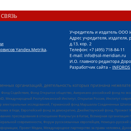
 СВЯЗЬ
Учредитель и издатель ООО 
Адрес учредителя, издателя, р
зи
д.13, кор. 2
рвисов Yandex.Metrika,
Телефон: +7 (495) 718-84-11
E-mail: info@sol-meridian.ru
И.О. главного редактора Доро
Разработчик сайта –
INFOROS
енных организаций, деятельность которых признана нежелате
 Фонд Содействия, Фонд Открытое общество, Американо-российский фонд по э
 Международный Республиканский Институт, Открытая Россия, Институт совре
р электоральных исследований, Германский фонд Маршалла Соединенных Штатов
еловек в беде, Европейский фонд за демократию, Джеймстаунский фонд, Прожект
дованию преследования в отношении Фалуньгун в Китае, Всемирная организация 
беральной современности, Форум русскоязычных европейцев, Немецко-русский о
формации, Проект Медиа, Международное партнерство за права человека, Духов