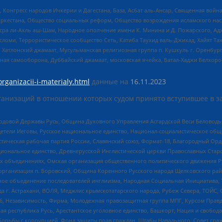
нгресс народов Ичкерии и Дагестана, База, Асбат аль-Ансар, Священная война,
уркестана, Общество социальных реформ, Общество возрождения исламского насл
Нусра ли-Ахль аш-Шам, Народное ополчение имени К. Минина и Д. Пожарского, Ад
сломи, Террористическое сообщество Сеть, Катиба Таухид валь-Джихад, Хайят Тах
, Хатлонский джамаат, Мусульманская религиозная группа п. Кушкуль г. Оренбу
ная самооборона, Дуббайский джамаат, московская ячейка, Батал-Хаджи Белхор
organizacii-i-materialy.html
данные на
16.11.2023
анизаций в отношении которых судом принято вступившее в з
 Родовой Державы Русь, Община Духовного Управления Асгардской Веси Беловод
детели Иеговы, Русское национальное единство, Национал-социалистическое об
истическая рабочая партия России, Славянский союз, Формат-18, Благородный Ор
ациональное единство, Древнерусской Инглистической церкви Православных Ста
ных объединениях, Омская организация общественного политического движения Р
рганизация п. Боровский, Община Коренного Русского народа Щелковского район
гиозное объединение последователей инглиизма, Народная Социальная Инициатива,
 г. Астрахани, ВОЛЯ, Меджлис крымскотатарского народа, Рубеж Севера, ТОЙС, 
6, Независимость, Фирма, Молодежная правозащитная группа МПГ, Курсом Правд
ая республика Русь, Арестантское уголовное единство, Башкорт, Нация и свобода,
орьбы с коррупцией, Фонд защиты прав граждан, Штабы Навального, Совет гражд