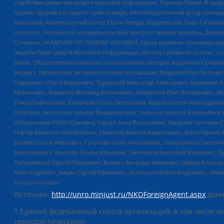
содействия развитию средств массовой информации, Горячая Линия, В защ
охраны здоровья и защиты прав граждан, Благотворительный фонд помощи ос
Мемориал, Аналитический Центр Юрия Левады, Издательство Парк Гагарина
гласности, Российский исследовательский центр по правам человека, Даль
Сутяжник, АКАДЕМИЯ ПО ПРАВАМ ЧЕЛОВЕКА, Центр развития некоммерческих
Защиты Прав Средств Массовой Информации, Институт развития прессы - Си
Закон, Общественная комиссия по сохранению наследия академика Сахаров
вердикт, Евразийская антимонопольная ассоциация, Бедушев Петр Петрови
Сидорович Ольга Борисовна, Туровский Александр Алексеевич, Васильева А
Евгеньевич, Барахоев Магомед Бекханович, Шарипков Олег Викторович, М
Тимур Рифгатович, Романова Ольга Евгеньевна, Щаров Сергей Алексадрови
Петровна, Кочеткова Татьяна Владимировна, Чуркина Наталья Валерьевна, 
Илларионова Юлия Юрьевна, Саранг Анна Васильевна, Захарова Светлана 
Гефтер Валентин Михайлович, Симонов Алексей Кириллович, Флиге Ирина 
Беляев Сергей Иванович, Голубева Елена Николаевна, Ганнушкина Светлана
Вячеславович, Арапова Галина Юрьевна, Свечников Анатолий Мариевич, П
Лукашевский Сергей Маркович, Бахмин Вячеслав Иванович, Шабад Анатоли
Александрович, Вицин Сергей Ефимович, Золотухин Борис Андреевич, Леви
Константинович
Источник:
http://unro.minjust.ru/NKOForeignAgent.aspx
данн
* Единый федеральный список организаций, в том числе и
террористическими: