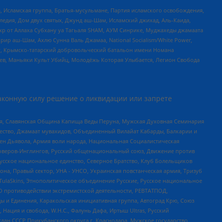
 Исламская группа, Братья-мусульмане, Партия исламского освобождения,
едия, Дом двух святых, Джунд аш-Шам, Исламский джихад, Аль-Каида,
жр от Аллаха Субхану уа Тагьаля SHAM, АУМ Синрике, Муджахеды джамаата
рир аш-Шам, Ахлю Сунна Валь Джамаа, National Socialism/White Power,
рг, Крымско-татарский добровольческий батальон имени Номана
оев, Маньяки Культ Убийц, Молодёжь Которая Улыбается, Легион Свобода
аконную силу решение о ликвидации или запрете
ья, Славянская Община Капища Веды Перуна, Мужская Духовная Семинария
щество, Джамаат мувахидов, Объединенный Вилайат Кабарды, Балкарии и
ден Дьявола, Армия воли народа, Национальная Социалистическая
роверов-Инглингов, Русский общенациональный союз, Движение против
усское национальное единство, Северное Братство, Клуб Болельщиков
а, Правый сектор, УНА - УНСО, Украинская повстанческая армия, Тризуб
 TulaSkins, Этнополитическое объединение Русские, Русское национальное
О противодействии экстремистской деятельности, РЕВТАТПОД,
ы и Единения, Каракольская инициативная группа, Автоград Крю, Союз
 Нация и свобода, W.H.С., Фалунь Дафа, Иртыш Ultras, Русский
ан СССР Прикубанского округа г. Краснодара, Мужское государство,