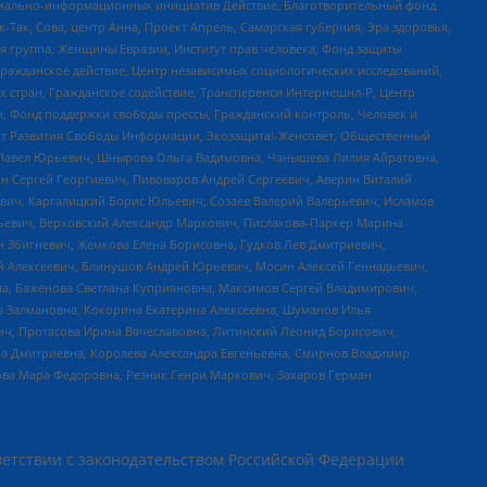
социально-информационных инициатив Действие, Благотворительный фонд
Так, Сова, центр Анна, Проект Апрель, Самарская губерния, Эра здоровья,
я группа, Женщины Евразии, Институт прав человека, Фонд защиты
Гражданское действие, Центр независимых социологических исследований,
стран, Гражданское содействие, Трансперенси Интернешнл-Р, Центр
н, Фонд поддержки свободы прессы, Гражданский контроль, Человек и
тут Развития Свободы Информации, Экозащита!-Женсовет, Общественный
й Павел Юрьевич, Шнырова Ольга Вадимовна, Чанышева Лилия Айратовна,
ин Сергей Георгиевич, Пивоваров Андрей Сергеевич, Аверин Виталий
вич, Каргалицкий Борис Юльевич, Созаев Валерий Валерьевич, Исламов
льевич, Верховский Александр Маркович, Пислакова-Паркер Марина
н Збигневич, Жемкова Елена Борисовна, Гудков Лев Дмитриевич,
й Алексеевич, Блинушов Андрей Юрьевич, Мосин Алексей Геннадьевич,
а, Баженова Светлана Куприяновна, Максимов Сергей Владимирович,
а Залмановна, Кокорина Екатерина Алексеевна, Шуманов Илья
ч, Протасова Ирина Вячеславовна, Литинский Леонид Борисович,
а Дмитриевна, Королева Александра Евгеньевна, Смирнов Владимир
ова Мара Федоровна, Резник Генри Маркович, Захаров Герман
етствии с законодательством Российской Федерации