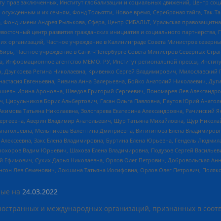
иту прав заключенных, Институт глобализации и социальных движений, Центр 
ужденным и их семьям, Фонд Тольятти, Новое время, Серебряная тайга, Так-Так-
, Фонд имени Андрея Рылькова, Сфера, Центр СИБАЛЬТ, Уральская правозащитна
невосточный центр развития гражданских инициатив и социального партнерства, 
 организаций, Частное учреждение в Калининграде Совета Министров северных 
бирь, Частное учреждение в Санкт-Петербурге Совета Министров Северных Стра
а, Информационное агентство МЕМО. РУ, Институт региональной прессы, Инсти
ч, Дзугкоева Регина Николаевна, Кривенко Сергей Владимирович, Милославски
настасия Евгеньевна, Ривина Анна Валерьевна, Бойко Анатолий Николаевич, Дуг
ошель Ирина Ароновна, Шведов Григорий Сергеевич, Пономарев Лев Александро
ч, Цирульников Борис Альбертович, Гасан Ольга Павловна, Паутов Юрий Анато
Акимова Татьяна Николаевна, Золотарева Екатерина Александровна, Рачинский Я
Сергеевна, Аверин Владимир Анатольевич, Щур Татьяна Михайловна, Щур Никола
Анатольевна, Мельникова Валентина Дмитриевна, Вититинова Елена Владимировн
 Алексеевна, Закс Елена Владимировна, Буртина Елена Юрьевна, Гендель Людмил
рохоров Вадим Юрьевич, Шахова Елена Владимировна, Подузов Сергей Васильеви
й Ефимович, Сухих Дарья Николаевна, Орлов Олег Петрович, Добровольская Анн
нсон Лев Семенович, Локшина Татьяна Иосифовна, Орлов Олег Петрович, Поляк
ые на
24.03.2022
ностранных и международных организаций, признанных в соотв