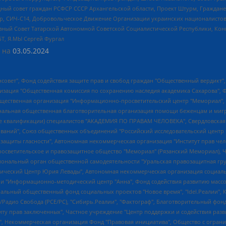
ный совет граждан РСФСР СССР Архангельской области, Проект Штурм, Граждане 
tsApp, СИЧ-С14, Добровольческое Движение Организации украинских националисто
ный Совет Татарской Автономной Советской Социалистической Республики, Кон
БТ, Я.МЫ Сергей Фургал
 на
03.05.2024
мная некоммерческая организация "Центр по работе с проблемой насилия "НАСИЛИЮ.НЕТ", Межрегиональный профессиональный союз работников здравоохранения "Альянс врачей", Юридическое лицо, зарегистрированное в Латвийской Республике, SIA "Medusa Project" (регистрационный номер 40103797863, дата регистрации 10.06.2014), Некоммерческая организация "Фонд по борьбе с коррупцией", Автономная некоммерческая организация "Институт права и публичной политики", Баданин Роман Сергеевич, Гликин Максим Александрович, Железнова Мария Михайловна, Лукьянова Юлия Сергеевна, Маетная Елизавета Витальевна, Маняхин Петр Борисович, Чуракова Ольга Владимировна, Ярош Юлия Петровна, Юридическое лицо "The Insider SIA", зарегистрированное в Риге, Латвийская Республика (дата регистрации 26.06.2015), являющееся администратором доменного имени интернет-издания "The Insider SIA", https://theins.ru, Постернак Алексей Евгеньевич, Рубин Михаил Аркадьевич, Анин Роман Александрович, Юридическое лицо Istories fonds, зарегистрированное в Латвийской Республике (регистрационный номер 50008295751, дата регистрации 24.02.2020), Великовский Дмитрий Александрович, Долинина Ирина Николаевна, Мароховская Алеся Алексеевна, Шлейнов Роман Юрьевич, Шмагун Олеся Валентиновна, Общество с ограниченной ответственностью "Альтаир 2021", Общество с ограниченной ответственностью "Вега 2021", Общество с ограниченной ответственностью "Главный редактор 2021", Общество с ограниченной ответственностью "Ромашки монолит", Важенков Артем Валерьевич, Ивановская областная общественная организация "Центр гендерных исследований", Гурман Юрий Альбертович, Медиапроект "ОВД-Инфо", Егоров Владимир Владимирович, Жилинский Владимир Александрович, Общество с ограниченной ответственностью "ЗП", Иванова София Юрьевна, Карезина Инна Павловна, Кильтау Екатерина Викторовна, Петров Алексей Викторович, Пискунов Сергей Евгеньевич, Смирнов Сергей Сергеевич, Тихонов Михаил Сергеевич, Общество с ограниченной ответственностью "ЖУРНАЛИСТ-ИНОСТРАННЫЙ АГЕНТ", Арапова Галина Юрьевна, Вольтская Татьяна Анатольевна, Американская компания "Mason G.E.S. Anonymous Foundation" (США), являющаяся владельцем интернет-издания https://mnews.world/, Компания "Stichting Bellingcat", зарегистрированная в Нидерландах (дата регистрации 11.07.2018), Захаров Андрей Вячеславович, Клепиковская Екатерина Дмитриевна, Общество с ограниченной ответственностью "МЕМО", Перл Роман Александрович, Симонов Евгений Алексеевич, Соловьева Елена Анатольевна, Сотников Даниил Владимирович, Сурначева Елизавета Дмитриевна, Автономная некоммерческая организация по защите прав человека и информированию населения "Якутия – Наше Мнение", Общество с ограниченной ответственностью "Москоу диджитал медиа", с 26.01.2023 Общество с ограниченной ответственностью "Чайка Белые сады", Ветошкина Валерия Валерьевна, Заговора Максим Александрович, Межрегиональное общественное движение "Российская ЛГБТ - сеть", Оленичев Максим Владимирович, Павлов Иван Юрьевич, Скворцова Елена Сергеевна, Общество с ограниченной ответственностью "Как бы инагент", Кочетков Игорь Викторович, Общество с ограниченной ответственностью "Честные выборы", Еланчик Олег Александрович, Общество с ограниченной ответственностью "Нобелевский призыв", Гималова Регина Эмилевна, Григорьев Андрей Валерьевич, Григорьева Алина Александровна, Ассоциация по содействию защите прав призывников, альтернативнослужащих и военнослужащих "Правозащитная группа "Гражданин.Армия.Право", Хисамова Регина Фаритовна, Автономная некоммерческая организация по реализации социально-правовых программ "Лилит", Дальн