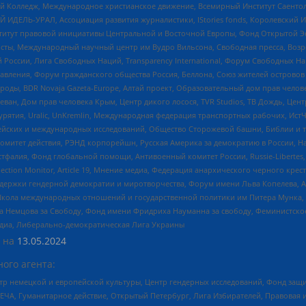
 Колледж, Международное христианское движение, Всемирный Институт Саентол
 ИДЕЛЬ-УРАЛ, Ассоциация развития журналистики, IStories fonds, Королевск
r, Институт правовой инициативы Центральной и Восточной Европы, Фонд Открытой Э
ты, Международный научный центр им Вудро Вильсона, Свободная пресса, Возро
России, Лига Свободных Наций, Transparеncy International, Форум Свободных Н
правления, Форум гражданского общества Россия, Беллона, Союз жителей острово
роды, BDR Novaja Gazeta-Europe, Алтай проект, Образовательный дом прав челов
еван, Дом прав человека Крым, Центр дикого лосося, TVR Studios, ТВ Дождь, Це
урятия, Uralic, UnKremlin, Международная федерация транспортных рабочих, Ист
ейских и международных исследований, Общество Сторожевой башни, Библии и тр
омитет действия, РЭНД корпорейшн, Русская Америка за демократию в России, Н
фалия, Фонд глобальной помощи, Антивоенный комитет России, Russie-Libertes, L
lection Monitor, Article 19, Мнение медиа, Федерация анархического черного кр
и гендерной демократии и миротворчества, Форум имени Льва Копелева, American C
г, Школа международных отношений и государственной политики им Питера Мунка
 Немцова за Свободу, Фонд имени Фридриха Науманна за свободу, Феминистско
медиа, Либерально-демократическая Лига Украины
 на
13.05.2024
ого агента:
р немецкой и европейской культуры, Центр гендерных исследований, Фонд защи
ЧА, Гуманитарное действие, Открытый Петербург, Лига Избирателей, Правовая 