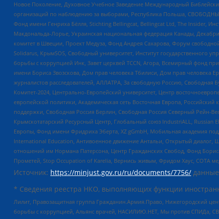
Новое Поколение, Духовное Учебное Заведение Международный Библейский
организаций по наблюдению за выборами, Республика Польша, СВОБОДНЫЙ
Фонд имени Генриха Бёлля, Stichting Bellingcat, Bellingcat Ltd, The Inside
Макдональда-Лорье, Украинская национальная федерация Канады, Декабрис
комитет в Швеции, Проект Медуза, Фонд Андрея Сахарова, Форум свободной 
Solidarus, КрымSOS, Свободный университет, Институт государственного у
борьбы с коррупцией Инк, Завет церквей TCCN, Агора, Всемирный фонд при
имени Бориса Звозскова, Дом прав человека Тбилиси, Дом прав человека Ер
журналистов расследователей, АЛЛАТРА, За свободную Россию, Свободная Б
Комитет-2024, Центрально-Европейский университет, Центр восточноевроп
европейской политики, Академическая сеть Восточная Европа, Российский к
поддержки, Свободная Россия Берлин, Свободная Россия Северный Рейн-Вест
Крымскотатарский Ресурсный Центр, Глобальный союз IndustriALL, Russian E
Европы, Фонд имени Фридриха Эберта, XZ gGmbH, Мобильная академия поддержк
International Education, Антивоенное движение Антальи, Открытый диало
отношений им Нормана Патерсона, Центр Гражданских Свобод, Фонд Бориса
Прометей, Stop Occupation of Karelia, Вернись живым, Фридом Хаус, СОТА 
Источник:
https://minjust.gov.ru/ru/documents/7756/
данные
* Сведения реестра НКО, выполняющих функции иностранн
Лилит, Правозащитная группа Гражданин.Армия.Право, Нижегородский цент
борьбы с коррупцией, Альянс врачей, НАСИЛИЮ.НЕТ, Мы против СПИДа, СВЕ