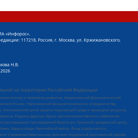
ИА «Инфорос».
едакции: 117218, Россия, г. Москва, ул. Кржижановского,
хова Н.В.
2026
льной на территории Российской Федерации:
кономическому и правовому развитию, Национальный Демократический
менной России, Черноморский фонд регионального сотрудничества,
, Тихоокеанский центр защиты окружающей среды и природных ресурсов,
 Хармони, Родники дракона, Врачи против насильственного извлечения
по расследованию преследований Фалуньгун, Пражский гражданский центр,
бмен, Бард колледж, Европейский выбор, Фонд Ходорковского,
ное Управление Евангельских Христиан Украинской Христианской Церкви,