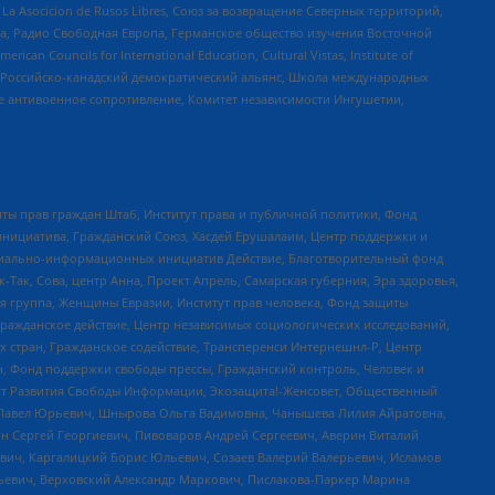
a Asocicion de Rusos Libres, Союз за возвращение Северных территорий,
еста, Радио Свободная Европа, Германское общество изучения Восточной
ouncils for International Education, Cultural Vistas, Institute of
, Российско-канадский демократический альянс, Школа международных
е антивоенное сопротивление, Комитет независимости Ингушетии,
ты прав граждан Штаб, Институт права и публичной политики, Фонд
инициатива, Гражданский Союз, Хасдей Ерушалаим, Центр поддержки и
социально-информационных инициатив Действие, Благотворительный фонд
Так, Сова, центр Анна, Проект Апрель, Самарская губерния, Эра здоровья,
я группа, Женщины Евразии, Институт прав человека, Фонд защиты
Гражданское действие, Центр независимых социологических исследований,
стран, Гражданское содействие, Трансперенси Интернешнл-Р, Центр
н, Фонд поддержки свободы прессы, Гражданский контроль, Человек и
тут Развития Свободы Информации, Экозащита!-Женсовет, Общественный
й Павел Юрьевич, Шнырова Ольга Вадимовна, Чанышева Лилия Айратовна,
ин Сергей Георгиевич, Пивоваров Андрей Сергеевич, Аверин Виталий
вич, Каргалицкий Борис Юльевич, Созаев Валерий Валерьевич, Исламов
льевич, Верховский Александр Маркович, Пислакова-Паркер Марина