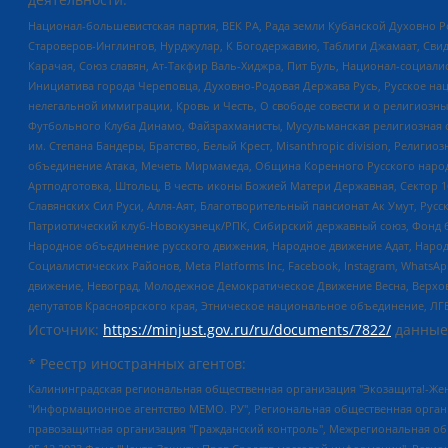
Национал-большевистская партия, ВЕК РА, Рада земли Кубанской Духовно
Староверов-Инглингов, Нурджулар, К Богодержавию, Таблиги Джамаат, Сви
Карачая, Союз славян, Ат-Такфир Валь-Хиджра, Пит Буль, Национал-социал
Инициатива города Череповца, Духовно-Родовая Держава Русь, Русское н
нелегальной иммиграции, Кровь и Честь, О свободе совести и о религиоз
Футбольного Клуба Динамо, Файзрахманисты, Мусульманская религиозная о
им. Степана Бандеры, Братство, Белый Крест, Misanthropic division, Рели
объединение Атака, Мечеть Мирмамеда, Община Коренного Русского народа
Артподготовка, Штольц, В честь иконы Божией Матери Державная, Сектор 1
Славянских Сил Руси, Алля-Аят, Благотворительный пансионат Ак Умут, Русск
Патриотический клуб-Новокузнецк/РПК, Сибирский державный союз, Фонд б
Народное объединение русского движения, Народное движение Адат, Народ
Социалистических Районов, Meta Platforms Inc, Facebook, Instagram, Wha
движение, Невоград, Молодежное Демократическое Движение Весна, Верхов
депутатов Красноярского края, Этническое национальное объединение, ЛГ
Источник:
https://minjust.gov.ru/ru/documents/7822/
данные
* Реестр иностранных агентов:
Калининградская региональная общественная организация "Экозащита!-Женсовет", Фонд содействия защите прав и свобод граждан "Общественный вердикт", Фонд "Институт Развития Свободы Информации", Частное учреждение "Информационное агентство МЕМО. РУ", Региональная общественная организация "Общественная комиссия по сохранению наследия академика Сахарова", Фонд поддержки свободы прессы, Санкт-Петербургская общественная правозащитная организация "Гражданский контроль", Межрегиональная общественная организация "Информационно-просветительский центр "Мемориал", Региональный Фонд "Центр Защиты Прав Средств Массовой Информации", с 05.12.2023 Фонд "Центр Защиты Прав Средств массовой информации", Региональная общественная благотворительная организация помощи беженцам и мигрантам "Гражданское содействие", Негосударственное образовательное учреждение дополнительного профессионального образования (повышение квалификации) специалистов "АКАДЕМИЯ ПО ПРАВАМ ЧЕЛОВЕКА", Свердловская региональная общественная организация "Сутяжник", Автономная некоммерческая организация "Центр независимых социологических исследований", Союз общественных объединений "Российский исследовательский центр по правам человека", Региональное общественное учреждение научно-информационный центр "МЕМОРИАЛ", Некоммерческая организация "Фонд защиты гласности", Автономная некоммерческая организация "Институт прав человека", Городская общественная организация "Екатеринбургское общество "МЕМОРИАЛ", Городская общественная организация "Рязанское историко-просветительское и правозащитное общество "Мемориал" (Рязанский Мемориал), Челябинский региональный орган общественной самодеятельности – женское общественное объединение "Женщины Евразии", Челябинский региональный орган общественной самодеятельности "Уральская правозащитная группа", Фонд содействия защите здоровья и социальной справедливости имени Андрея Рылькова, Автономная Некоммерческая Организация "Аналитический Центр Юрия Левады", Автономная некоммерческая организация социальной поддержки населения "Проект Апрель", Региональная общественная организация помощи женщинам и детям, находящимся в кризисной ситуации "Информационно-методический центр "Анна", Фонд содействия развитию массовых коммуникаций и правовому просвещению "Так-так-Так", Фонд содействия устойчивому развитию "Серебряная тайга", Свердловский региональный общественный фонд социальных проектов "Новое время", "Idel.Реалии", Кавказ.Реалии, Крым.Реалии, Телеканал Настоящее Время, Татаро-башкирская служба Радио Свобода (Azatliq Radiosi), Радио Свободная Европа/Радио Свобода (PCE/PC), "Сибирь.Реалии", "Фактограф", Благотворительный фонд помощи осужденным и их семьям, Автономная некоммерческая организация "Институт глобализации и социальных движений", Фонд "В защиту прав заключенных", Частное учреждение "Центр поддержки и содействия развитию средств массовой информации", Пензенский региональный общественный благотворительный фонд "Гражданский союз", "Север.Реалии", Некоммерческая организация Фонд "Правовая инициатива", Общество с ограниченной ответственностью "Радио Свободная Европа/Радио Свобода", Чешское информационное агентство "MEDIUM-ORIENT", Красноярская региональная общественная организация "Мы против СПИДа", Камалягин Денис Николаевич, Маркелов Сергей Евгеньевич, Пономарев Лев Александрович, Савицкая Людмила Алексеевна, Автоно