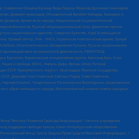
ья, Славянская Община Капища Веды Перуна, Мужская Духовная Семинария
щество, Джамаат мувахидов, Объединенный Вилайат Кабарды, Балкарии и
ден Дьявола, Армия воли народа, Национальная Социалистическая
роверов-Инглингов, Русский общенациональный союз, Движение против
усское национальное единство, Северное Братство, Клуб Болельщиков
а, Правый сектор, УНА - УНСО, Украинская повстанческая армия, Тризуб
 TulaSkins, Этнополитическое объединение Русские, Русское национальное
О противодействии экстремистской деятельности, РЕВТАТПОД,
ы и Единения, Каракольская инициативная группа, Автоград Крю, Союз
 Нация и свобода, W.H.С., Фалунь Дафа, Иртыш Ultras, Русский
ан СССР Прикубанского округа г. Краснодара, Мужское государство,
СССР, Держава Союз Советских Светлых Родов, Совет Советских
в, Черный Комитет, Татарстанское Региональное Всетатарское общественное
гресс ойрат-калмыцкого народа, Исполнительный комитет совета народных
евосточное общественное движение "Маяк", Санкт-Петербургская ЛГБТ-инициативная группа "Выход", Инициативная группа ЛГБТ+ "Реверс", Алексеев Андрей Викторович, Бекбулатова Таисия Львовна, Беляев Иван Михайлович, Владыкина Елена Сергеевна, Гельман Марат Александрович, Никульшина Вероника Юрьевна, Толоконникова Надежда Андреевна, Шендерович Виктор Анатольевич, Общество с ограниченной ответственностью "Данное сообщение", Общество с ограниченной ответственностью Издательский дом "Новая глава", Айнбиндер Александра Александровна, Московский комьюнити-центр для ЛГБТ+инициатив, Благотворительный фонд развития филантропии, Deutsche Welle (Германия, Kurt-Schumacher-Strasse 3, 53113 Bonn), Борзунова Мария Михайловна, Воробьев Виктор Викторович, Голубева Анна Львовна, Константинова Алла Михайловна, Малкова Ирина Владимировна, Мурадов Мурад Абдулгалимович, Осетинская Елизавета Николаевна, Понасенков Евгений Николаевич, Ганапольский Матвей Юрьевич, Киселев Евгений Алексеевич, Борухович Ирина Григорьевна, Дремин Иван Тимофеевич, Дубровский Дмитрий Викторович, Красноярская региональная общественная организация поддержки и развития альтернативных образовательных технологий и межкультурных коммуникаций "ИНТЕРРА", Маяковская Екатерина Алексеевна, Фейгин Марк Захарович, Филимонов Андрей Викторович, Дзугкоева Регина Николаевна, Доброхотов Роман Александрович, Дудь Юрий Александрович, Елкин Сергей Владимирович, Кругликов Кирилл Игоревич, Сабунаева Мария Леонидовна, Семенов Алексей Владимирович, Шаинян Карен Багратович, Шульман Екатерина Михайловна, Асафьев Артур Валерьевич, Вахштайн Виктор Семенович, Венедиктов Алексей Алексеевич, Лушникова Екатерина Евгеньевна, Волков Леонид Михайлович, Невзоров Александр Глебович, Пархоменко Сергей Борисович, Сироткин Ярослав Николаевич, Кара-Мурза Владимир Владимирович, Баранова Наталья Владимировна, Гозман Леонид Яковлевич, Кагарлицкий Борис Юльевич, Климарев Михаил Валерьевич, Милов Владимир Станиславович, Автономная некоммерческая организация Краснодарский центр современного искусства "Типография", Моргенштерн Алишер Тагирович, Соболь Любовь Эдуардовна, Общество с ограниченной ответственностью "ЛИЗА НОРМ", Каспаров Гарри Кимович, Ходорковский Михаил Борисович, Общество с ограниченной ответственностью "Апрельские тезисы", Данилович Ирина Брониславовна, Кашин Олег Владимирович, Петров Николай Владимирович, Пивоваров Алексей Владимирович, Соколов Михаил Владимирович, Цветкова Юлия Владимировна, Чичваркин Евгений Александрович, Комитет против пыток/Команда против пыток, Общество с ограниченной ответственностью "Первый научный", Общество с ограниченной ответственностью "Вертолет и ко", Белоцерковская Вероника Борисовна, Кац Максим Евгеньевич, Лазарева Татьяна Юрьевна, Шаведдинов Руслан Табризович, Яшин Илья Валерьевич, Общество с ограниченной ответственностью "Иноагент ААВ", Алешковский Дмитрий Петрович, Альбац Евгения Марковна, Быков Дмитрий Львович, Галямина Юлия Евгеньевна, Лойко Сергей Леонидович, Мартынов Кирилл Константинович, Медведев Сергей Александрович, Крашенинников Федор Геннадиевич, Гордеева Катерина Вл