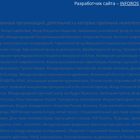
Разработчик сайта –
INFOROS
енных организаций, деятельность которых признана нежелате
 Фонд Содействия, Фонд Открытое общество, Американо-российский фонд по э
 Международный Республиканский Институт, Открытая Россия, Институт совре
р электоральных исследований, Германский фонд Маршалла Соединенных Штатов
еловек в беде, Европейский фонд за демократию, Джеймстаунский фонд, Прожект
дованию преследования в отношении Фалуньгун в Китае, Всемирная организация 
беральной современности, Форум русскоязычных европейцев, Немецко-русский о
формации, Проект Медиа, Международное партнерство за права человека, Духов
 Колледж, Международное христианское движение, Всемирный Институт Саентол
 ИДЕЛЬ-УРАЛ, Ассоциация развития журналистики, IStories fonds, Королевск
r, Институт правовой инициативы Центральной и Восточной Европы, Фонд Открытой Э
ты, Международный научный центр им Вудро Вильсона, Свободная пресса, Возро
России, Лига Свободных Наций, Transparеncy International, Форум Свободных Н
правления, Форум гражданского общества Россия, Беллона, Союз жителей острово
роды, BDR Novaja Gazeta-Europe, Алтай проект, Образовательный дом прав челов
еван, Дом прав человека Крым, Центр дикого лосося, TVR Studios, ТВ Дождь, Це
урятия, Uralic, UnKremlin, Международная федерация транспортных рабочих, Ист
ейских и международных исследований, Общество Сторожевой башни, Библии и тр
омитет действия, РЭНД корпорейшн, Русская Америка за демократию в России, Н