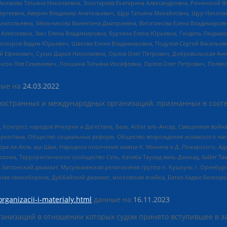
Акимова Татьяна Николаевна, Золотарева Екатерина Александровна, Рачинский Я
Сергеевна, Аверин Владимир Анатольевич, Щур Татьяна Михайловна, Щур Никола
Анатольевна, Мельникова Валентина Дмитриевна, Вититинова Елена Владимировн
 Алексеевна, Закс Елена Владимировна, Буртина Елена Юрьевна, Гендель Людмил
рохоров Вадим Юрьевич, Шахова Елена Владимировна, Подузов Сергей Васильеви
й Ефимович, Сухих Дарья Николаевна, Орлов Олег Петрович, Добровольская Анн
нсон Лев Семенович, Локшина Татьяна Иосифовна, Орлов Олег Петрович, Поляк
ые на
24.03.2022
ностранных и международных организаций, признанных в соотв
нгресс народов Ичкерии и Дагестана, База, Асбат аль-Ансар, Священная война,
уркестана, Общество социальных реформ, Общество возрождения исламского насл
Нусра ли-Ахль аш-Шам, Народное ополчение имени К. Минина и Д. Пожарского, Ад
сломи, Террористическое сообщество Сеть, Катиба Таухид валь-Джихад, Хайят Тах
, Хатлонский джамаат, Мусульманская религиозная группа п. Кушкуль г. Оренбу
ная самооборона, Дуббайский джамаат, московская ячейка, Батал-Хаджи Белхор
organizacii-i-materialy.html
данные на
16.11.2023
анизаций в отношении которых судом принято вступившее в з