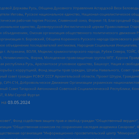
 Родовой Державы Русь, Община Духовного Управления Асгардской Веси Беловод
детели Иеговы, Русское национальное единство, Национал-социалистическое об
истическая рабочая партия России, Славянский союз, Формат-18, Благородный Ор
ациональное единство, Древнерусской Инглистической церкви Православных Ста
ных объединениях, Омская организация общественного политического движения Р
рганизация п. Боровский, Община Коренного Русского народа Щелковского район
гиозное объединение последователей инглиизма, Народная Социальная Инициатива,
 г. Астрахани, ВОЛЯ, Меджлис крымскотатарского народа, Рубеж Севера, ТОЙС, 
6, Независимость, Фирма, Молодежная правозащитная группа МПГ, Курсом Правд
ая республика Русь, Арестантское уголовное единство, Башкорт, Нация и свобода,
орьбы с коррупцией, Фонд защиты прав граждан, Штабы Навального, Совет гражд
ный совет граждан РСФСР СССР Архангельской области, Проект Штурм, Граждане 
tsApp, СИЧ-С14, Добровольческое Движение Организации украинских националисто
ный Совет Татарской Автономной Советской Социалистической Республики, Кон
БТ, Я.МЫ Сергей Фургал
 на
03.05.2024
мная некоммерческая организация "Центр по работе с проблемой насилия "НАСИЛИЮ.НЕТ", Межрегиональный профессиональный союз работников здравоохранения "Альянс врачей", Юридическое лицо, зарегистрированное в Латвийской Республике, SIA "Medusa Project" (регистрационный номер 40103797863, дата регистрации 10.06.2014), Некоммерческая организация "Фонд по борьбе с коррупцией", Автономная некоммерческая организация "Институт права и публичной политики", Баданин Роман Сергеевич, Гликин Максим Александрович, Железнова Мария Михайловна, Лукьянова Юлия Сергеевна, Маетная Елизавета Витальевна, Маняхин Петр Борисович, Чуракова Ольга Владимировна, Ярош Юлия Петровна, Юридическое лицо "The Insider SIA", зарегистрированное в Риге, Латвийская Республика (дата регистрации 26.06.2015), являющееся администратором доменного имени интернет-издания "The Insider SIA", https://theins.ru, Постернак Алексей Евгеньевич, Рубин Михаил Аркадьевич, Анин Роман Александрович, Юридическое лицо Istories fonds, зарегистрированное в Латвийской Республике (регистрационный номер 50008295751, дата регистрации 24.02.2020), Великовский Дмитрий Александрович, Долинина Ирина Николаевна, Мароховская Алеся Алексеевна, Шлейнов Роман Юрьевич, Шмагун Олеся Валентиновна, Общество с ограниченной ответственностью "Альтаир 2021", Общество с ограниченной ответственностью "Вега 2021", Общество с ограниченной ответственностью "Главный редактор 2021", Общество с ограниченной ответственностью "Ромашки монолит", Важенков Артем Валерьевич, Ивановская областная общественная организация "Центр гендерных исследований", Гурман Юрий Альбертович, Медиапроект "ОВД-Инфо", Егоров Владимир Владимирович, Жилинский Владимир Александрович, Общество с ограниченной ответственностью "ЗП", Иванова София Юрьевна, Карезина Инна Павловна, Кильтау Екатерина Викторовна, Петров Алексей Викторович, Пискунов Сергей Евгеньевич, Смирнов Сергей Сергеевич, Тихонов Михаил Сергеевич, Общество с ограниченной ответственностью "ЖУРНАЛИСТ-ИНОСТРАННЫЙ АГЕНТ", Арапова Галина Юрьевна, Вольтская Татьяна Анатольевна, Американская компания "Mason G.E.S. Anonymous Foundation" (США), являющаяся владельцем интернет-издания https://mnews.world/, Компания "Stichting Bellingcat", зарегистрированная в Нидерландах (дата регистрации 11.07.2018), Захаров Андрей Вячеславович, Клепиковская Екатерина Дмитриевна, Общество с ограниченной ответственностью "МЕМО", Перл Роман Александрович, Симонов Евгений Алексеевич, Соловьева Елена Анатольевна, Сотников Даниил Владимирович, Сурначева Елизавета Дмитриевна, Автономная некоммерческая организация по защите прав человека и информированию населения "Якутия – Наше Мнение", Общество с ограниченной ответственностью "Москоу диджитал медиа", с 26.01.2023 Общество с ограниченной ответственностью "Чайка Белые сады", Ветошкина Валерия Валерьевна, Заговора Максим Александрович, Межрегиональное общественное движение "Российская ЛГБТ - сеть", Оленичев Максим Владимирович, Павлов Иван Юрьевич, Скворцова Елена Сергеевна, Общество с ограниченной ответственностью "Как бы инагент", Кочетков Игорь Викторович, Общество с ограниченной ответственностью "Честные выборы", Еланчик Олег Александрович, Общество с ограниченной ответственностью "Нобелевский призыв", Гималова Регина Эмилевна, Григорьев Андрей Валерьевич, Григорьева Алина Александровна, Ассоциация по содействию защите прав призывников, альтернативнослужащих и военнослужащих "Правозащитная группа "Гражданин.Армия.Право", Хисамова Регина Фаритовна, Автономная некоммерческая организация по реализации социально-правовых программ "Лилит", Дальн