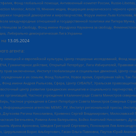
фалия, Фонд глобальной помощи, Антивоенный комитет России, Russie-Libertes, L
lection Monitor, Article 19, Мнение медиа, Федерация анархического черного кр
и гендерной демократии и миротворчества, Форум имени Льва Копелева, American C
г, Школа международных отношений и государственной политики им Питера Мунка
 Немцова за Свободу, Фонд имени Фридриха Науманна за свободу, Феминистско
медиа, Либерально-демократическая Лига Украины
 на
13.05.2024
ого агента:
р немецкой и европейской культуры, Центр гендерных исследований, Фонд защи
ЧА, Гуманитарное действие, Открытый Петербург, Лига Избирателей, Правовая 
иту прав заключенных, Институт глобализации и социальных движений, Центр 
ужденным и их семьям, Фонд Тольятти, Новое время, Серебряная тайга, Так-Так-
, Фонд имени Андрея Рылькова, Сфера, Центр СИБАЛЬТ, Уральская правозащитна
невосточный центр развития гражданских инициатив и социального партнерства, 
 организаций, Частное учреждение в Калининграде Совета Министров северных 
бирь, Частное учреждение в Санкт-Петербурге Совета Министров Северных Стра
а, Информационное агентство МЕМО. РУ, Институт региональной прессы, Инсти
ч, Дзугкоева Регина Николаевна, Кривенко Сергей Владимирович, Милославски
настасия Евгеньевна, Ривина Анна Валерьевна, Бойко Анатолий Николаевич, Дуг
ошель Ирина Ароновна, Шведов Григорий Сергеевич, Пономарев Лев Александро
ч, Цирульников Борис Альбертович, Гасан Ольга Павловна, Паутов Юрий Анато