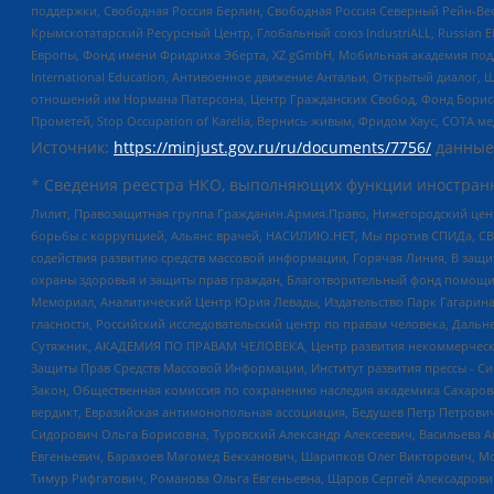
поддержки, Свободная Россия Берлин, Свободная Россия Северный Рейн-Вест
Крымскотатарский Ресурсный Центр, Глобальный союз IndustriALL, Russian E
Европы, Фонд имени Фридриха Эберта, XZ gGmbH, Мобильная академия поддержк
International Education, Антивоенное движение Антальи, Открытый диало
отношений им Нормана Патерсона, Центр Гражданских Свобод, Фонд Бориса
Прометей, Stop Occupation of Karelia, Вернись живым, Фридом Хаус, СОТА 
Источник:
https://minjust.gov.ru/ru/documents/7756/
данные
* Сведения реестра НКО, выполняющих функции иностранн
Лилит, Правозащитная группа Гражданин.Армия.Право, Нижегородский цент
борьбы с коррупцией, Альянс врачей, НАСИЛИЮ.НЕТ, Мы против СПИДа, СВЕ
содействия развитию средств массовой информации, Горячая Линия, В защ
охраны здоровья и защиты прав граждан, Благотворительный фонд помощи ос
Мемориал, Аналитический Центр Юрия Левады, Издательство Парк Гагарина
гласности, Российский исследовательский центр по правам человека, Даль
Сутяжник, АКАДЕМИЯ ПО ПРАВАМ ЧЕЛОВЕКА, Центр развития некоммерческих
Защиты Прав Средств Массовой Информации, Институт развития прессы - Си
Закон, Общественная комиссия по сохранению наследия академика Сахаров
вердикт, Евразийская антимонопольная ассоциация, Бедушев Петр Петрови
Сидорович Ольга Борисовна, Туровский Александр Алексеевич, Васильева А
Евгеньевич, Барахоев Магомед Бекханович, Шарипков Олег Викторович, М
Тимур Рифгатович, Романова Ольга Евгеньевна, Щаров Сергей Алексадрови