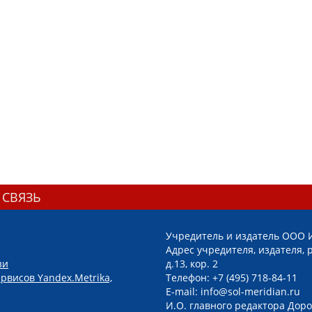
 СВЯЗЬ
Учредитель и издатель ООО 
Адрес учредителя, издателя, р
зи
д.13, кор. 2
рвисов Yandex.Metrika,
Телефон: +7 (495) 718-84-11
E-mail: info@sol-meridian.ru
И.О. главного редактора Доро