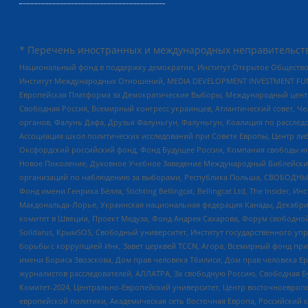
* Перечень иностранных и международных неправительств
Национальный фонд в поддержку демократии, Институт Открытое Общество
Институт Международных Отношений, MEDIA DEVELOPMENT INVESTMENT FUND,
Европейская Платформа за Демократические Выборы, Международный цент
Свободная Россия, Всемирный конгресс украинцев, Атлантический совет, Ч
органов, Фалунь Дафа, Друзья Фалуньгун, Фалуньгун, Коалиция по рассле
Ассоциация школ политических исследований при Совете Европы, Центр ли
Оксфордский российский фонд, Фонд Будущее России, Компания свободы ин
Новое Поколение, Духовное Учебное Заведение Международный Библейский
организаций по наблюдению за выборами, Республика Польша, СВОБОДНЫЙ
Фонд имени Генриха Бёлля, Stichting Bellingcat, Bellingcat Ltd, The Inside
Макдональда-Лорье, Украинская национальная федерация Канады, Декабрис
комитет в Швеции, Проект Медуза, Фонд Андрея Сахарова, Форум свободной 
Solidarus, КрымSOS, Свободный университет, Институт государственного у
борьбы с коррупцией Инк, Завет церквей TCCN, Агора, Всемирный фонд при
имени Бориса Звозскова, Дом прав человека Тбилиси, Дом прав человека Ер
журналистов расследователей, АЛЛАТРА, За свободную Россию, Свободная Б
Комитет-2024, Центрально-Европейский университет, Центр восточноевроп
европейской политики, Академическая сеть Восточная Европа, Российский к