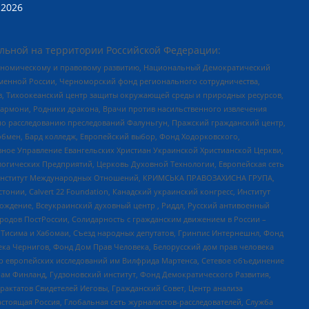
2026
льной на территории Российской Федерации:
кономическому и правовому развитию, Национальный Демократический
менной России, Черноморский фонд регионального сотрудничества,
, Тихоокеанский центр защиты окружающей среды и природных ресурсов,
 Хармони, Родники дракона, Врачи против насильственного извлечения
по расследованию преследований Фалуньгун, Пражский гражданский центр,
бмен, Бард колледж, Европейский выбор, Фонд Ходорковского,
ное Управление Евангельских Христиан Украинской Христианской Церкви,
огических Предприятий, Церковь Духовной Технологии, Европейская сеть
ий Институт Международных Отношений, КРИМСЬКА ПРАВОЗАХИСНА ГРУПА,
стонии, Calvert 22 Foundation, Канадский украинский конгресс, Институт
ждение, Всеукраинский духовный центр , Риддл, Русский антивоенный
ародов ПостРоссии, Солидарность с гражданским движением в России –
в Тисима и Хабомаи, Съезд народных депутатов, Гринпис Интернешнл, Фонд
ека Чернигов, Фонд Дом Прав Человека, Белорусский дом прав человека
нтр европейских исследований им Вилфрида Мартенса, Сетевое объединение
Чам Финланд, Гудзоновский институт, Фонд Демократического Развития,
актатов Свидетелей Иеговы, Гражданский Совет, Центр анализа
астоящая Россия, Глобальная сеть журналистов-расследователей, Служба