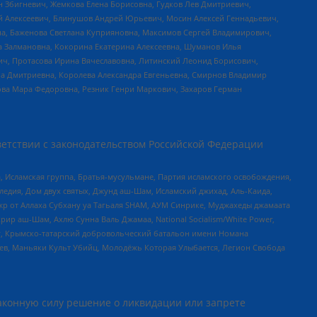
н Збигневич, Жемкова Елена Борисовна, Гудков Лев Дмитриевич,
й Алексеевич, Блинушов Андрей Юрьевич, Мосин Алексей Геннадьевич,
а, Баженова Светлана Куприяновна, Максимов Сергей Владимирович,
а Залмановна, Кокорина Екатерина Алексеевна, Шуманов Илья
ч, Протасова Ирина Вячеславовна, Литинский Леонид Борисович,
а Дмитриевна, Королева Александра Евгеньевна, Смирнов Владимир
ова Мара Федоровна, Резник Генри Маркович, Захаров Герман
етствии с законодательством Российской Федерации
 Исламская группа, Братья-мусульмане, Партия исламского освобождения,
едия, Дом двух святых, Джунд аш-Шам, Исламский джихад, Аль-Каида,
жр от Аллаха Субхану уа Тагьаля SHAM, АУМ Синрике, Муджахеды джамаата
рир аш-Шам, Ахлю Сунна Валь Джамаа, National Socialism/White Power,
рг, Крымско-татарский добровольческий батальон имени Номана
оев, Маньяки Культ Убийц, Молодёжь Которая Улыбается, Легион Свобода
аконную силу решение о ликвидации или запрете