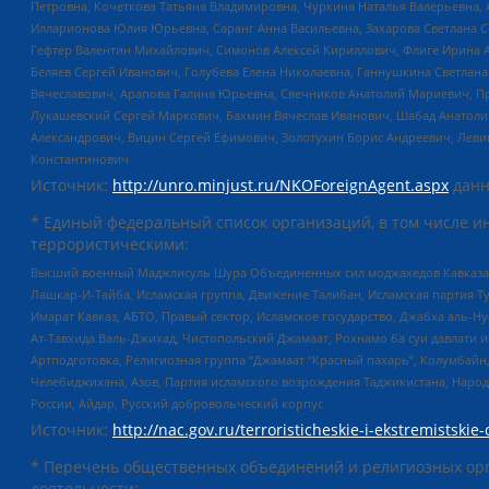
Петровна, Кочеткова Татьяна Владимировна, Чуркина Наталья Валерьевна, 
Илларионова Юлия Юрьевна, Саранг Анна Васильевна, Захарова Светлана 
Гефтер Валентин Михайлович, Симонов Алексей Кириллович, Флиге Ирина 
Беляев Сергей Иванович, Голубева Елена Николаевна, Ганнушкина Светлана
Вячеславович, Арапова Галина Юрьевна, Свечников Анатолий Мариевич, П
Лукашевский Сергей Маркович, Бахмин Вячеслав Иванович, Шабад Анатоли
Александрович, Вицин Сергей Ефимович, Золотухин Борис Андреевич, Леви
Константинович
Источник:
http://unro.minjust.ru/NKOForeignAgent.aspx
данн
* Единый федеральный список организаций, в том числе и
террористическими:
Высший военный Маджлисуль Шура Объединенных сил моджахедов Кавказа, Ко
Лашкар-И-Тайба, Исламская группа, Движение Талибан, Исламская партия Т
Имарат Кавказ, АБТО, Правый сектор, Исламское государство, Джабха аль-
Ат-Тавхида Валь-Джихад, Чистопольский Джамаат, Рохнамо ба суи давлати и
Артподготовка, Религиозная группа “Джамаат “Красный пахарь”, Колумбайн
Челебиджихана, Азов, Партия исламского возрождения Таджикистана, Народ
России, Айдар, Русский добровольческий корпус
Источник:
http://nac.gov.ru/terroristicheskie-i-ekstremistskie-
* Перечень общественных объединений и религиозных орг
деятельности: