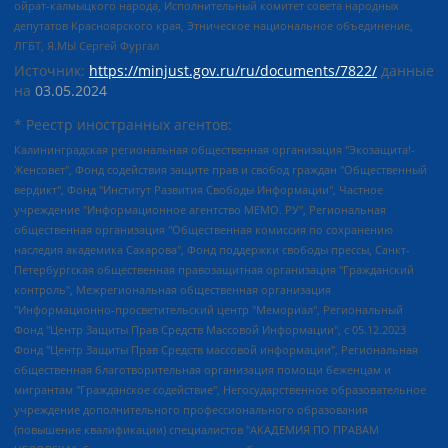
ойрат-калмыцкого народа, Исполнительный комитет совета народных
депутатов Красноярского края, Этническое национальное объединение,
ЛГБТ, Я.МЫ Сергей Фургал
Источник:
https://minjust.gov.ru/ru/documents/7822/
данные
на
03.05.2024
* Реестр иностранных агентов:
Калининградская региональная общественная организация "Экозащита!-Женсовет", Фонд содействия защите прав и свобод граждан "Общественный вердикт", Фонд "Институт Развития Свободы Информации", Частное учреждение "Информационное агентство МЕМО. РУ", Региональная общественная организация "Общественная комиссия по сохранению наследия академика Сахарова", Фонд поддержки свободы прессы, Санкт-Петербургская общественная правозащитная организация "Гражданский контроль", Межрегиональная общественная организация "Информационно-просветительский центр "Мемориал", Региональный Фонд "Центр Защиты Прав Средств Массовой Информации", с 05.12.2023 Фонд "Центр Защиты Прав Средств массовой информации", Региональная общественная благотворительная организация помощи беженцам и мигрантам "Гражданское содействие", Негосударственное образовательное учреждение дополнительного профессионального образования (повышение квалификации) специалистов "АКАДЕМИЯ ПО ПРАВАМ ЧЕЛОВЕКА", Свердловская региональная общественная организация "Сутяжник", Автономная некоммерческая организация "Центр независимых социологических исследований", Союз общественных объединений "Российский исследовательский центр по правам человека", Региональное общественное учреждение научно-информационный центр "МЕМОРИАЛ", Некоммерческая организация "Фонд защиты гласности", Автономная некоммерческая организация "Институт прав человека", Городская общественная организация "Екатеринбургское общество "МЕМОРИАЛ", Городская общественная организация "Рязанское историко-просветительское и правозащитное общество "Мемориал" (Рязанский Мемориал), Челябинский региональный орган общественной самодеятельности – женское общественное объединение "Женщины Евразии", Челябинский региональный орган общественной самодеятельности "Уральская правозащитная группа", Фонд содействия защите здоровья и социальной справедливости имени Андрея Рылькова, Автономная Некоммерческая Организация "Аналитический Центр Юрия Левады", Автономная некоммерческая организация социальной поддержки населения "Проект Апрель", Региональная общественная организация помощи женщинам и детям, находящимся в кризисной ситуации "Информационно-методический центр "Анна", Фонд содействия развитию массовых коммуникаций и правовому просвещению "Так-так-Так", Фонд содействия устойчивому развитию "Серебряная тайга", Свердловский региональный общественный фонд социальных проектов "Новое время", "Idel.Реалии", Кавказ.Реалии, Крым.Реалии, Телеканал Настоящее Время, Татаро-башкирская служба Радио Свобода (Azatliq Radiosi), Радио Свободная Европа/Радио Свобода (PCE/PC), "Сибирь.Реалии", "Фактограф", Благотворительный фонд помощи осужденным и их семьям, Автономная некоммерческая организация "Институт глобализации и социальных движений", Фонд "В защиту прав заключенных", Частное учреждение "Центр поддержки и содействия развитию средств массовой информации", Пензенский региональный общественный благотворительный фонд "Гражданский союз", "Север.Реалии", Некоммерческая организация Фонд "Правовая инициатива", Общество с ограниченной ответственностью "Радио Свободная Европа/Радио Свобода", Чешское информационное агентство "MEDIUM-ORIENT", Красноярская региональная общественная организация "Мы против СПИДа", Камалягин Денис Николаевич, Маркелов Сергей Евгеньевич, Пономарев Лев Александрович, Савицкая Людмила Алексеевна, Автономная некоммерческая организация "Центр по работе с проблемой насилия "НАСИЛИЮ.НЕТ", Межрегиональный профессиональный союз работников здравоохранения "Альянс врачей", Юридическое лицо, зарегистрированное в Латвийской Республике, SIA "Medusa Project" (регистрационный номер 40103797863, дата регистрации 10.06.2014), Некоммерческая организация "Фонд по борьбе с коррупцией", Автономная некоммерческая организация "Институт права и публичной политики", Баданин Роман Сергеевич, Гликин Максим Александрович, Железнова Мария Михайловна, Лукьянова Юлия Сергеевна, Маетная Елизавета Витальевна, Маняхин Петр Борисович, Чуракова Ольга Владимировна, Ярош Юлия Петровна, Юридическое лицо "The Insider SIA", зарегистрированное в Риге, Латвийская Республика (дата регистрации 26.06.2015), являющееся администратором доменного имени интернет-издания "The Insider SIA", https://theins.ru, Постернак Алексей Евгеньевич, Рубин Михаил Аркадьевич, Анин Роман Александрович, Юридическое лицо Istories fonds, зарегистрированное в Латвийской Республике (регистрационный номер 50008295751, дата регистрации 24.02.2020), Великовский Дмитрий Александрович, Долинина Ирина Николаевна, Мароховская Алеся Алексеевна, Шлейнов Роман Юрьевич, Шмагун Олеся Валентиновна, Общество с ограниченной ответственностью "Альтаир 2021", Общество с ограниченной ответственностью "Вега 2021", Общество с ограниченной ответственностью "Главный редактор 2021", Общество с ограниченной ответственностью "Ромашки монолит", Важенков Артем Валерьевич, Ивановская областная общественная организация "Центр гендерных исследований", Гурман Юрий Альбертович, Медиапроект "ОВД-Инфо", Егоров Владимир Владимирович, Жилинский Владимир Александрович, Общество с ограниченной ответственностью "ЗП", Иванова София Юрьевна, Карезина Инна Павловна, Кильтау Екатерина Викторовна, Петров Алексей Викторович, Пискунов Сергей Евгеньевич, Смирнов Сергей Сергеевич, Тихонов Михаил Сергеевич, Общество с ограниченной ответственностью "ЖУРНАЛИСТ-ИНОСТРАННЫЙ АГЕНТ", Арапова Галина Юрьевна, Вольтская Татьяна Анатольевна, Американская компания "Mason G.E.S. Anonymous Foundation" (США), являющаяся владельцем интернет-издания https://mnews.world/, Компания "Stichting Bellingcat", зарегистрированная в Нидерландах (дата регистрации 11.07.2018), Захаров Андрей Вячеславович, Клепиковская Екатерина Дмитриевна, Общество с ограниченной ответственностью "МЕМО", Перл Роман Александрович, Симонов Евгений Алексеевич, Соловьева Елена Анатольевна, Сотников Даниил Владимирович, Сурначева Елизавета Дмитриевна, Автономная некоммерческая организация по защите прав человека и информированию населения "Якутия – Наше Мнение", Общество с ограниченной ответственностью "Москоу диджитал медиа", с 26.01.2023 Общество с ограниченной ответственностью "Чайка Белые сады", Ветошкина Валерия Валерьевна, Заговора Максим Александрович, Межрегиональное общественное движение "Российская ЛГБТ - сеть", Оленичев Максим Владимирович, Павлов Иван Юрьевич, Скворцова Елена Сергеевна, Общество с ограниченной ответственностью "Как бы инагент", Кочетков Игорь Викторович, Общество с ограниченной ответственностью "Честные выборы", Еланчик Олег Александрович, Общество с ограниченной ответственностью "Нобелевский призыв", Гималова Регина Эмилевна, Григорьев Андрей Валерьевич, Григорьева Алина Александровна, Ассоциация по содействию защите прав призывников, альтернативнослужащих и военнослужащих "Правозащитная группа "Гражданин.Армия.Право", Хисамова Регина Фаритовна, Автономная некоммерческая организация по реализации социально-правовых программ "Лилит", Дальневосточное общественное движение "Маяк", Санкт-Петербургская ЛГБТ-инициативная группа "Выход", Инициативная группа ЛГБТ+ "Реверс", Алексеев Андрей Викторович, Бекбулатова Таисия Львовна, Беляев Иван Михайлович, Владыкина Елена Сергеевна, Гельман Марат Александрович, Никульшина Вероника Юрьевна, Толоконникова Надежда Андреевна, Шендерович Виктор Анатольевич, Общество с ограниченной ответственностью "Данное сообщение", Общество с ограниченной ответственностью Издательский дом "Новая глава", Айнбиндер Александра Александровна, Московский комьюнити-центр для ЛГБТ+инициатив, Благотворительный фонд развития филантропии, Deutsche Welle (Германия, Kurt-Schumacher-Strasse 3, 53113 Bonn), Борзунова Мария Михайловна, Воробьев Виктор Викторович, Голубева Анна Львовна, Константинова Алла Михайловна, Малкова Ирина Владимировна, Мурадов Мурад Абдулгалимович, Осетинская Елизавета Николаевна, Понасенков Евгений Николаевич, Ганапольский Матвей Юрьевич, Киселев Евгений Алексеевич, Борухович Ирина Григорьевна, Дремин Иван Тимофеевич, Дубровский Дмитрий Викторович, Красноярская региональная общественная организация поддержки и развития альтернативных образовательных технологий и межкультурных коммуникаций "ИНТЕРРА", Маяковская Екатерина Алексеевна, Фейгин Марк Захарович, Филимонов Андрей Викторович, Дзугкоева Регина Николаевна, Доброхотов Роман Александрович, Дудь Юрий Александрович, Елкин Сергей Владимирович, Кругликов Кирилл Игоревич, Сабунаева Мария Леонидовна, Семенов Алексей Владимирович, Шаинян Карен Багратович, Шульман Екатерина Михайловна, Асафьев Артур Валерьевич, Вахштайн Виктор Семенович, Венедиктов Алексей Алексеевич, Лушникова Екатерина Евгеньевна, Волков Леонид Михайлович, Невзоров Александр Глебович, Пархоменко Сергей Борисович, Сироткин Ярослав Николаевич, Кара-Мурза Владимир Владимирович, Баранова Наталья Владимировна, Гозман Леонид Яковлевич, Кагарлицкий Борис Юльевич, Климарев Михаил Валерьевич, Милов Владимир Станиславович, Автономная некоммерческая организация Краснодарский центр современного искусства "Типография", Моргенштерн Алишер Тагирович, Соболь Любовь Эдуардовна, Общество с ограниченной ответственностью "ЛИЗА НОРМ", Каспаров Гарри Кимович, Ходорковский Михаил Борисович, Общество с ограниченной ответственностью "Апрельские тезисы", Данилович Ирина Брониславовна, Кашин Олег Владимирович, Петров Николай Владимирович, Пивоваров Алексей Владимирович, Соколов Михаил Владимирович, Цветкова Юлия Владимировна, Чичваркин Евгений Александрович, Комитет против пыток/Команда против пыток, Общество с ограниченной ответственностью "Первый научный", Общество с ограниченной ответственностью "Вертолет и ко", Белоцерковская Вероника Борисовна, Кац Максим Евгеньевич, Лазарева Татьяна Юрьевна, Шаведдинов Руслан Табризович, Яшин Илья Валерьевич, Общество с ограниченной ответственностью "Иноагент ААВ", Алешковский Дмитрий Петрович, Альбац Евгения Марковна, Быков Дмитрий Львович, Галямина Юлия Евгеньевна, Лойко Сергей Леонидович, Мартынов Кирилл Константинович, Медведев Сергей Александрович, Крашенинников Федор Геннадиевич, Гордеева Катерина Вл