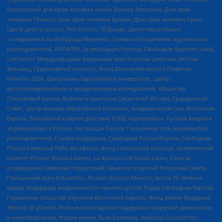
Белорусский дом прав человека имени Бориса Звозскова, Дом прав
человека Тбилиси, Дом прав человека Ереван, Дом прав человека Крым,
Центр дикого лосося, TVR Studios, ТВ Дождь, Центр европейских
исследований им Вилфрида Мартенса, Сетевое объединение журналистов
расследователей, АЛЛАТРА, За свободную Россию, Свободная Бурятия, Uralic,
UnKremlin, Международная федерация транспортных рабочих, ИстЧам
Финланд, Гудзоновский институт, Фонд Демократического Развития,
Комитет-2024, Центрально-Европейский университет, Центр
восточноевропейских и международных исследований, Общество
Сторожевой башни, Библии и трактатов Свидетелей Иеговы, Гражданский
Совет, Центр анализа европейской политики, Академическая сеть Восточная
Европа, Российский комитет действия, РЭНД корпорейшн, Русская Америка
за демократию в России, Настоящая Россия, Глобальная сеть журналистов-
расследователей, Служба поддержки, Свободная Россия Берлин, Свободная
Россия Северный Рейн-Вестфалия, Фонд глобальной помощи, Антивоенный
комитет России, Russie-Libertes, La Asocicion de Rusos Libres, Союз за
возвращение Северных территорий, Крымскотатарский Ресурсный Центр,
Глобальный союз IndustriALL, Russian Election Monitor, Article 19, Мнение
медиа, Федерация анархического черного креста, Радио Свободная Европа,
Германское общество изучения Восточной Европы, Фонд имени Фридриха
Эберта, XZ gGmbH, Мобильная академия поддержки гендерной демократии
и миротворчества, Форум имени Льва Копелева, American Councils for