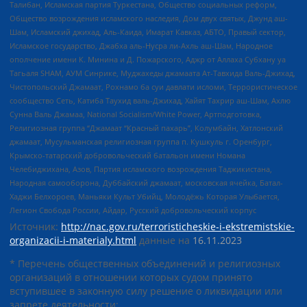
Талибан, Исламская партия Туркестана, Общество социальных реформ,
Общество возрождения исламского наследия, Дом двух святых, Джунд аш-
Шам, Исламский джихад, Аль-Каида, Имарат Кавказ, АБТО, Правый сектор,
Исламское государство, Джабха аль-Нусра ли-Ахль аш-Шам, Народное
ополчение имени К. Минина и Д. Пожарского, Аджр от Аллаха Субхану уа
Тагьаля SHAM, АУМ Синрике, Муджахеды джамаата Ат-Тавхида Валь-Джихад,
Чистопольский Джамаат, Рохнамо ба суи давлати исломи, Террористическое
сообщество Сеть, Катиба Таухид валь-Джихад, Хайят Тахрир аш-Шам, Ахлю
Сунна Валь Джамаа, National Socialism/White Power, Артподготовка,
Религиозная группа “Джамаат “Красный пахарь”, Колумбайн, Хатлонский
джамаат, Мусульманская религиозная группа п. Кушкуль г. Оренбург,
Крымско-татарский добровольческий батальон имени Номана
Челебиджихана, Азов, Партия исламского возрождения Таджикистана,
Народная самооборона, Дуббайский джамаат, московская ячейка, Батал-
Хаджи Белхороев, Маньяки Культ Убийц, Молодёжь Которая Улыбается,
Легион Свобода России, Айдар, Русский добровольческий корпус
Источник:
http://nac.gov.ru/terroristicheskie-i-ekstremistskie-
organizacii-i-materialy.html
данные на
16.11.2023
* Перечень общественных объединений и религиозных
организаций в отношении которых судом принято
вступившее в законную силу решение о ликвидации или
запрете деятельности: