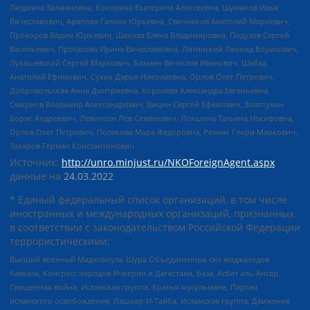
Людмила Залмановна, Кокорина Екатерина Алексеевна, Шуманов Илья
Вячеславович, Арапова Галина Юрьевна, Свечников Анатолий Мариевич,
Прохоров Вадим Юрьевич, Шахова Елена Владимировна, Подузов Сергей
Васильевич, Протасова Ирина Вячеславовна, Литинский Леонид Борисович,
Лукашевский Сергей Маркович, Бахмин Вячеслав Иванович, Шабад
Анатолий Ефимович, Сухих Дарья Николаевна, Орлов Олег Петрович,
Добровольская Анна Дмитриевна, Королева Александра Евгеньевна,
Смирнов Владимир Александрович, Вицин Сергей Ефимович, Золотухин
Борис Андреевич, Левинсон Лев Семенович, Локшина Татьяна Иосифовна,
Орлов Олег Петрович, Полякова Мара Федоровна, Резник Генри Маркович,
Захаров Герман Константинович
Источник:
http://unro.minjust.ru/NKOForeignAgent.aspx
данные на
24.03.2022
* Единый федеральный список организаций, в том числе
иностранных и международных организаций, признанных
в соответствии с законодательством Российской Федерации
террористическими:
Высший военный Маджлисуль Шура Объединенных сил моджахедов
Кавказа, Конгресс народов Ичкерии и Дагестана, База, Асбат аль-Ансар,
Священная война, Исламская группа, Братья-мусульмане, Партия
исламского освобождения, Лашкар-И-Тайба, Исламская группа, Движение