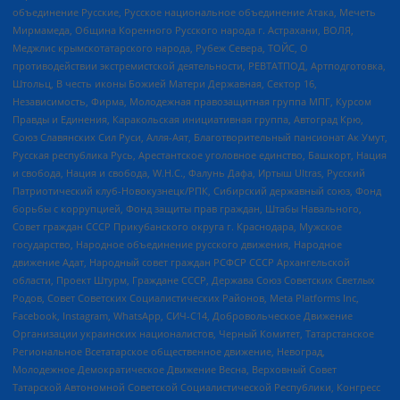
объединение Русские, Русское национальное объединение Атака, Мечеть
Мирмамеда, Община Коренного Русского народа г. Астрахани, ВОЛЯ,
Меджлис крымскотатарского народа, Рубеж Севера, ТОЙС, О
противодействии экстремистской деятельности, РЕВТАТПОД, Артподготовка,
Штольц, В честь иконы Божией Матери Державная, Сектор 16,
Независимость, Фирма, Молодежная правозащитная группа МПГ, Курсом
Правды и Единения, Каракольская инициативная группа, Автоград Крю,
Союз Славянских Сил Руси, Алля-Аят, Благотворительный пансионат Ак Умут,
Русская республика Русь, Арестантское уголовное единство, Башкорт, Нация
и свобода, Нация и свобода, W.H.С., Фалунь Дафа, Иртыш Ultras, Русский
Патриотический клуб-Новокузнецк/РПК, Сибирский державный союз, Фонд
борьбы с коррупцией, Фонд защиты прав граждан, Штабы Навального,
Совет граждан СССР Прикубанского округа г. Краснодара, Мужское
государство, Народное объединение русского движения, Народное
движение Адат, Народный совет граждан РСФСР СССР Архангельской
области, Проект Штурм, Граждане СССР, Держава Союз Советских Светлых
Родов, Совет Советских Социалистических Районов, Meta Platforms Inc,
Facebook, Instagram, WhatsApp, СИЧ-С14, Добровольческое Движение
Организации украинских националистов, Черный Комитет, Татарстанское
Региональное Всетатарское общественное движение, Невоград,
Молодежное Демократическое Движение Весна, Верховный Совет
Татарской Автономной Советской Социалистической Республики, Конгресс