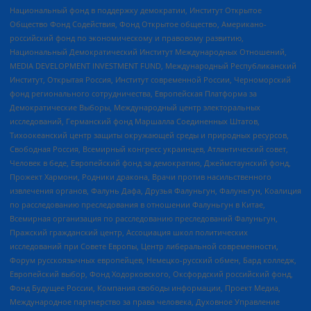
Национальный фонд в поддержку демократии, Институт Открытое
Общество Фонд Содействия, Фонд Открытое общество, Американо-
российский фонд по экономическому и правовому развитию,
Национальный Демократический Институт Международных Отношений,
MEDIA DEVELOPMENT INVESTMENT FUND, Международный Республиканский
Институт, Открытая Россия, Институт современной России, Черноморский
фонд регионального сотрудничества, Европейская Платформа за
Демократические Выборы, Международный центр электоральных
исследований, Германский фонд Маршалла Соединенных Штатов,
Тихоокеанский центр защиты окружающей среды и природных ресурсов,
Свободная Россия, Всемирный конгресс украинцев, Атлантический совет,
Человек в беде, Европейский фонд за демократию, Джеймстаунский фонд,
Прожект Хармони, Родники дракона, Врачи против насильственного
извлечения органов, Фалунь Дафа, Друзья Фалуньгун, Фалуньгун, Коалиция
по расследованию преследования в отношении Фалуньгун в Китае,
Всемирная организация по расследованию преследований Фалуньгун,
Пражский гражданский центр, Ассоциация школ политических
исследований при Совете Европы, Центр либеральной современности,
Форум русскоязычных европейцев, Немецко-русский обмен, Бард колледж,
Европейский выбор, Фонд Ходорковского, Оксфордский российский фонд,
Фонд Будущее России, Компания свободы информации, Проект Медиа,
Международное партнерство за права человека, Духовное Управление