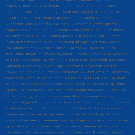
Юрьевич, Шнырова Ольга Вадимовна, Чанышева Лилия Айратовна,
Сидорович Ольга Борисовна, Туровский Александр Алексеевич, Васильева
Анастасия Евгеньевна, Ривина Анна Валерьевна, Бойко Анатолий
Николаевич, Дугин Сергей Георгиевич, Пивоваров Андрей Сергеевич,
Аверин Виталий Евгеньевич, Барахоев Магомед Бекханович, Шарипков
Олег Викторович, Мошель Ирина Ароновна, Шведов Григорий Сергеевич,
Пономарев Лев Александрович, Каргалицкий Борис Юльевич, Созаев
Валерий Валерьевич, Исламов Тимур Рифгатович, Романова Ольга
Евгеньевна, Щаров Сергей Алексадрович, Цирульников Борис Альбертович,
Гасан Ольга Павловна, Паутов Юрий Анатольевич, Верховский Александр
Маркович, Пислакова-Паркер Марина Петровна, Кочеткова Татьяна
Владимировна, Чуркина Наталья Валерьевна, Акимова Татьяна Николаевна,
Золотарева Екатерина Александровна, Рачинский Ян Збигневич, Жемкова
Елена Борисовна, Гудков Лев Дмитриевич, Илларионова Юлия Юрьевна,
Саранг Анна Васильевна, Захарова Светлана Сергеевна, Аверин Владимир
Анатольевич, Щур Татьяна Михайловна, Щур Николай Алексеевич,
Блинушов Андрей Юрьевич, Мосин Алексей Геннадьевич, Гефтер Валентин
Михайлович, Симонов Алексей Кириллович, Флиге Ирина Анатольевна,
Мельникова Валентина Дмитриевна, Вититинова Елена Владимировна,
Баженова Светлана Куприяновна, Максимов Сергей Владимирович, Беляев
Сергей Иванович, Голубева Елена Николаевна, Ганнушкина Светлана
Алексеевна, Закс Елена Владимировна, Буртина Елена Юрьевна, Гендель