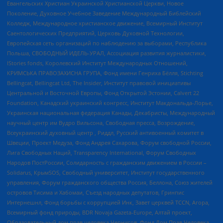
Евангельских Христиан Украинской Христианской Церкви, Новое
Поколение, Духовное Учебное Заведение Международный Библейский
Колледж, Международное христианское движение, Всемирный Институт
Саентологических Предприятий, Церковь Духовной Технологии,
Европейская сеть организаций по наблюдению за выборами, Республика
Польша, СВОБОДНЫЙ ИДЕЛЬ-УРАЛ, Ассоциация развития журналистики,
IStories fonds, Королевский Институт Международных Отношений,
КРИМСЬКА ПРАВОЗАХИСНА ГРУПА, Фонд имени Генриха Бёлля, Stichting
Bellingcat, Bellingcat Ltd, The Insider, Институт правовой инициативы
Центральной и Восточной Европы, Фонд Открытой Эстонии, Calvert 22
Foundation, Канадский украинский конгресс, Институт Макдональда-Лорье,
Украинская национальная федерация Канады, Декабристы, Международный
научный центр им Вудро Вильсона, Свободная пресса, Возрождение,
Всеукраинский духовный центр , Риддл, Русский антивоенный комитет в
Швеции, Проект Медуза, Фонд Андрея Сахарова, Форум свободной России,
Лига Свободных Наций, Transparеncy International, Форум Свободных
Народов ПостРоссии, Солидарность с гражданским движением в России –
Solidarus, КрымSOS, Свободный университет, Институт государственного
управления, Форум гражданского общества Россия, Беллона, Союз жителей
островов Тисима и Хабомаи, Съезд народных депутатов, Гринпис
Интернешнл, Фонд борьбы с коррупцией Инк, Завет церквей TCCN, Агора,
Всемирный фонд природы, BDR Novaja Gazeta-Europe, Алтай проект,
Образовательный дом прав человека Чернигов, Фонд Дом Прав Человека,