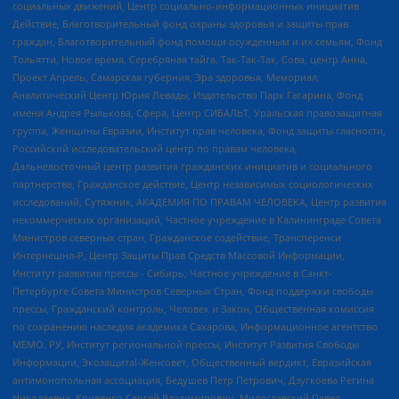
социальных движений, Центр социально-информационных инициатив
Действие, Благотворительный фонд охраны здоровья и защиты прав
граждан, Благотворительный фонд помощи осужденным и их семьям, Фонд
Тольятти, Новое время, Серебряная тайга, Так-Так-Так, Сова, центр Анна,
Проект Апрель, Самарская губерния, Эра здоровья, Мемориал,
Аналитический Центр Юрия Левады, Издательство Парк Гагарина, Фонд
имени Андрея Рылькова, Сфера, Центр СИБАЛЬТ, Уральская правозащитная
группа, Женщины Евразии, Институт прав человека, Фонд защиты гласности,
Российский исследовательский центр по правам человека,
Дальневосточный центр развития гражданских инициатив и социального
партнерства, Гражданское действие, Центр независимых социологических
исследований, Сутяжник, АКАДЕМИЯ ПО ПРАВАМ ЧЕЛОВЕКА, Центр развития
некоммерческих организаций, Частное учреждение в Калининграде Совета
Министров северных стран, Гражданское содействие, Трансперенси
Интернешнл-Р, Центр Защиты Прав Средств Массовой Информации,
Институт развития прессы - Сибирь, Частное учреждение в Санкт-
Петербурге Совета Министров Северных Стран, Фонд поддержки свободы
прессы, Гражданский контроль, Человек и Закон, Общественная комиссия
по сохранению наследия академика Сахарова, Информационное агентство
МЕМО. РУ, Институт региональной прессы, Институт Развития Свободы
Информации, Экозащита!-Женсовет, Общественный вердикт, Евразийская
антимонопольная ассоциация, Бедушев Петр Петрович, Дзугкоева Регина
Николаевна, Кривенко Сергей Владимирович, Милославский Павел