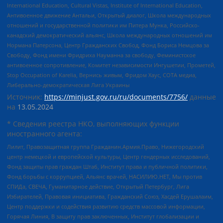
International Education, Cultural Vistas, Institute of International Education,
Антивоенное движение Антальи, Открытый диалог, Школа международных
отношений и государственной политики им Питера Мунка, Российско-
канадский демократический альянс, Школа международных отношений им
Нормана Патерсона, Центр Гражданских Свобод, Фонд Бориса Немцова за
Свободу, Фонд имени Фридриха Науманна за свободу, Феминистское
антивоенное сопротивление, Комитет независимости Ингушетии, Прометей,
Stop Occupation of Karelia, Вернись живым, Фридом Хаус, СОТА медиа,
Либерально-демократическая Лига Украины
Источник:
https://minjust.gov.ru/ru/documents/7756/
данные
на
13.05.2024
* Сведения реестра НКО, выполняющих функции
иностранного агента:
Лилит, Правозащитная группа Гражданин.Армия.Право, Нижегородский
центр немецкой и европейской культуры, Центр гендерных исследований,
Фонд защиты прав граждан Штаб, Институт права и публичной политики,
Фонд борьбы с коррупцией, Альянс врачей, НАСИЛИЮ.НЕТ, Мы против
СПИДа, СВЕЧА, Гуманитарное действие, Открытый Петербург, Лига
Избирателей, Правовая инициатива, Гражданский Союз, Хасдей Ерушалаим,
Центр поддержки и содействия развитию средств массовой информации,
Горячая Линия, В защиту прав заключенных, Институт глобализации и