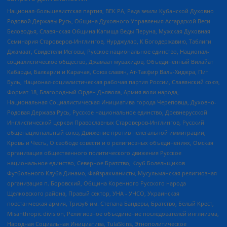
Национал-большевистская партия, ВЕК РА, Рада земли Кубанской Духовно
Родовой Державы Русь, Община Духовного Управления Асгардской Веси
Беловодья, Славянская Община Капища Веды Перуна, Мужская Духовная
Семинария Староверов-Инглингов, Нурджулар, К Богодержавию, Таблиги
Джамаат, Свидетели Иеговы, Русское национальное единство, Национал-
социалистическое общество, Джамаат мувахидов, Объединенный Вилайат
Кабарды, Балкарии и Карачая, Союз славян, Ат-Такфир Валь-Хиджра, Пит
Буль, Национал-социалистическая рабочая партия России, Славянский союз,
Формат-18, Благородный Орден Дьявола, Армия воли народа,
Национальная Социалистическая Инициатива города Череповца, Духовно-
Родовая Держава Русь, Русское национальное единство, Древнерусской
Инглистической церкви Православных Староверов-Инглингов, Русский
общенациональный союз, Движение против нелегальной иммиграции,
Кровь и Честь, О свободе совести и о религиозных объединениях, Омская
организация общественного политического движения Русское
национальное единство, Северное Братство, Клуб Болельщиков
Футбольного Клуба Динамо, Файзрахманисты, Мусульманская религиозная
организация п. Боровский, Община Коренного Русского народа
Щелковского района, Правый сектор, УНА - УНСО, Украинская
повстанческая армия, Тризуб им. Степана Бандеры, Братство, Белый Крест,
Misanthropic division, Религиозное объединение последователей инглиизма,
Народная Социальная Инициатива, TulaSkins, Этнополитическое