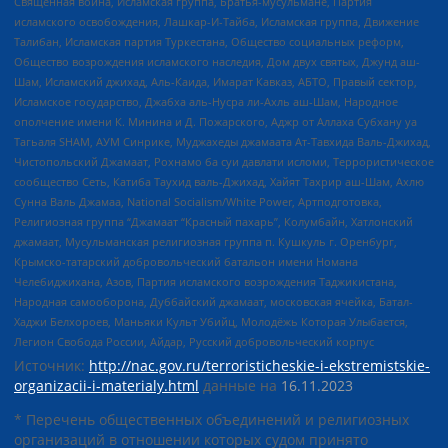
Священная война, Исламская группа, Братья-мусульмане, Партия
исламского освобождения, Лашкар-И-Тайба, Исламская группа, Движение
Талибан, Исламская партия Туркестана, Общество социальных реформ,
Общество возрождения исламского наследия, Дом двух святых, Джунд аш-
Шам, Исламский джихад, Аль-Каида, Имарат Кавказ, АБТО, Правый сектор,
Исламское государство, Джабха аль-Нусра ли-Ахль аш-Шам, Народное
ополчение имени К. Минина и Д. Пожарского, Аджр от Аллаха Субхану уа
Тагьаля SHAM, АУМ Синрике, Муджахеды джамаата Ат-Тавхида Валь-Джихад,
Чистопольский Джамаат, Рохнамо ба суи давлати исломи, Террористическое
сообщество Сеть, Катиба Таухид валь-Джихад, Хайят Тахрир аш-Шам, Ахлю
Сунна Валь Джамаа, National Socialism/White Power, Артподготовка,
Религиозная группа “Джамаат “Красный пахарь”, Колумбайн, Хатлонский
джамаат, Мусульманская религиозная группа п. Кушкуль г. Оренбург,
Крымско-татарский добровольческий батальон имени Номана
Челебиджихана, Азов, Партия исламского возрождения Таджикистана,
Народная самооборона, Дуббайский джамаат, московская ячейка, Батал-
Хаджи Белхороев, Маньяки Культ Убийц, Молодёжь Которая Улыбается,
Легион Свобода России, Айдар, Русский добровольческий корпус
Источник:
http://nac.gov.ru/terroristicheskie-i-ekstremistskie-
organizacii-i-materialy.html
данные на
16.11.2023
* Перечень общественных объединений и религиозных
организаций в отношении которых судом принято