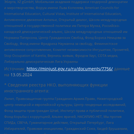
Эберта, XZ gGmbH, Мобильная академия поддержки гендерной демократии
и миротворчества, Форум имени Льва Копелева, American Councils for
International Education, Cultural Vistas, Institute of International Education,
Антивоенное движение Антальи, Открытый диалог, Школа международных
отношений и государственной политики им Питера Мунка, Российско-
канадский демократический альянс, Школа международных отношений им
Нормана Патерсона, Центр Гражданских Свобод, Фонд Бориса Немцова за
Свободу, Фонд имени Фридриха Науманна за свободу, Феминистское
антивоенное сопротивление, Комитет независимости Ингушетии, Прометей,
Stop Occupation of Karelia, Вернись живым, Фридом Хаус, СОТА медиа,
Либерально-демократическая Лига Украины
Источник:
https://minjust.gov.ru/ru/documents/7756/
данные
на
13.05.2024
* Сведения реестра НКО, выполняющих функции
иностранного агента:
Лилит, Правозащитная группа Гражданин.Армия.Право, Нижегородский
центр немецкой и европейской культуры, Центр гендерных исследований,
Фонд защиты прав граждан Штаб, Институт права и публичной политики,
Фонд борьбы с коррупцией, Альянс врачей, НАСИЛИЮ.НЕТ, Мы против
СПИДа, СВЕЧА, Гуманитарное действие, Открытый Петербург, Лига
Избирателей, Правовая инициатива, Гражданский Союз, Хасдей Ерушалаим,