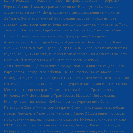
Центр поддержки и содействия развитию средств массовой информации,
Горячая Линия, В защиту прав заключенных, Институт глобализации и
социальных движений, Центр социально-информационных инициатив
Действие, Благотворительный фонд охраны здоровья и защиты прав
граждан, Благотворительный фонд помощи осужденным и их семьям, Фонд
Тольятти, Новое время, Серебряная тайга, Так-Так-Так, Сова, центр Анна,
Проект Апрель, Самарская губерния, Эра здоровья, Мемориал,
Аналитический Центр Юрия Левады, Издательство Парк Гагарина, Фонд
имени Андрея Рылькова, Сфера, Центр СИБАЛЬТ, Уральская правозащитная
группа, Женщины Евразии, Институт прав человека, Фонд защиты гласности,
Российский исследовательский центр по правам человека,
Дальневосточный центр развития гражданских инициатив и социального
партнерства, Гражданское действие, Центр независимых социологических
исследований, Сутяжник, АКАДЕМИЯ ПО ПРАВАМ ЧЕЛОВЕКА, Центр развития
некоммерческих организаций, Частное учреждение в Калининграде Совета
Министров северных стран, Гражданское содействие, Трансперенси
Интернешнл-Р, Центр Защиты Прав Средств Массовой Информации,
Институт развития прессы - Сибирь, Частное учреждение в Санкт-
Петербурге Совета Министров Северных Стран, Фонд поддержки свободы
прессы, Гражданский контроль, Человек и Закон, Общественная комиссия
по сохранению наследия академика Сахарова, Информационное агентство
МЕМО. РУ, Институт региональной прессы, Институт Развития Свободы
Информации, Экозащита!-Женсовет, Общественный вердикт, Евразийская