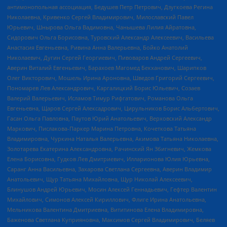
антимонопольная ассоциация, Бедушев Петр Петрович, Дзугкоева Регина
Николаевна, Кривенко Сергей Владимирович, Милославский Павел
Юрьевич, Шнырова Ольга Вадимовна, Чанышева Лилия Айратовна,
Сидорович Ольга Борисовна, Туровский Александр Алексеевич, Васильева
Анастасия Евгеньевна, Ривина Анна Валерьевна, Бойко Анатолий
Николаевич, Дугин Сергей Георгиевич, Пивоваров Андрей Сергеевич,
Аверин Виталий Евгеньевич, Барахоев Магомед Бекханович, Шарипков
Олег Викторович, Мошель Ирина Ароновна, Шведов Григорий Сергеевич,
Пономарев Лев Александрович, Каргалицкий Борис Юльевич, Созаев
Валерий Валерьевич, Исламов Тимур Рифгатович, Романова Ольга
Евгеньевна, Щаров Сергей Алексадрович, Цирульников Борис Альбертович,
Гасан Ольга Павловна, Паутов Юрий Анатольевич, Верховский Александр
Маркович, Пислакова-Паркер Марина Петровна, Кочеткова Татьяна
Владимировна, Чуркина Наталья Валерьевна, Акимова Татьяна Николаевна,
Золотарева Екатерина Александровна, Рачинский Ян Збигневич, Жемкова
Елена Борисовна, Гудков Лев Дмитриевич, Илларионова Юлия Юрьевна,
Саранг Анна Васильевна, Захарова Светлана Сергеевна, Аверин Владимир
Анатольевич, Щур Татьяна Михайловна, Щур Николай Алексеевич,
Блинушов Андрей Юрьевич, Мосин Алексей Геннадьевич, Гефтер Валентин
Михайлович, Симонов Алексей Кириллович, Флиге Ирина Анатольевна,
Мельникова Валентина Дмитриевна, Вититинова Елена Владимировна,
Баженова Светлана Куприяновна, Максимов Сергей Владимирович, Беляев