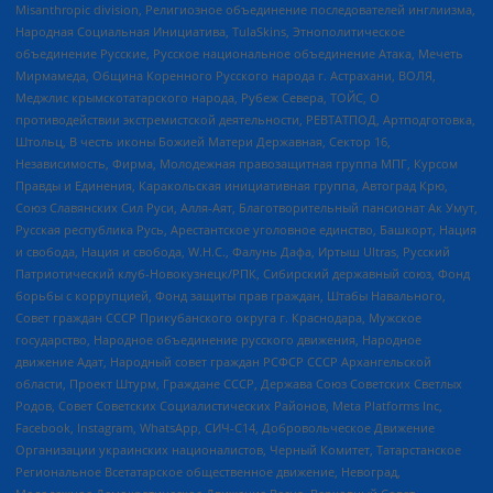
Misanthropic division, Религиозное объединение последователей инглиизма,
Народная Социальная Инициатива, TulaSkins, Этнополитическое
объединение Русские, Русское национальное объединение Атака, Мечеть
Мирмамеда, Община Коренного Русского народа г. Астрахани, ВОЛЯ,
Меджлис крымскотатарского народа, Рубеж Севера, ТОЙС, О
противодействии экстремистской деятельности, РЕВТАТПОД, Артподготовка,
Штольц, В честь иконы Божией Матери Державная, Сектор 16,
Независимость, Фирма, Молодежная правозащитная группа МПГ, Курсом
Правды и Единения, Каракольская инициативная группа, Автоград Крю,
Союз Славянских Сил Руси, Алля-Аят, Благотворительный пансионат Ак Умут,
Русская республика Русь, Арестантское уголовное единство, Башкорт, Нация
и свобода, Нация и свобода, W.H.С., Фалунь Дафа, Иртыш Ultras, Русский
Патриотический клуб-Новокузнецк/РПК, Сибирский державный союз, Фонд
борьбы с коррупцией, Фонд защиты прав граждан, Штабы Навального,
Совет граждан СССР Прикубанского округа г. Краснодара, Мужское
государство, Народное объединение русского движения, Народное
движение Адат, Народный совет граждан РСФСР СССР Архангельской
области, Проект Штурм, Граждане СССР, Держава Союз Советских Светлых
Родов, Совет Советских Социалистических Районов, Meta Platforms Inc,
Facebook, Instagram, WhatsApp, СИЧ-С14, Добровольческое Движение
Организации украинских националистов, Черный Комитет, Татарстанское
Региональное Всетатарское общественное движение, Невоград,