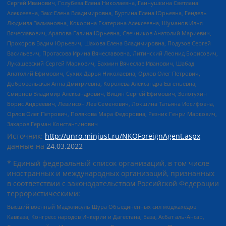
Сергей Иванович, Голубева Елена Николаевна, Ганнушкина Светлана
Алексеевна, Закс Елена Владимировна, Буртина Елена Юрьевна, Гендель
Людмила Залмановна, Кокорина Екатерина Алексеевна, Шуманов Илья
Вячеславович, Арапова Галина Юрьевна, Свечников Анатолий Мариевич,
Прохоров Вадим Юрьевич, Шахова Елена Владимировна, Подузов Сергей
Васильевич, Протасова Ирина Вячеславовна, Литинский Леонид Борисович,
Лукашевский Сергей Маркович, Бахмин Вячеслав Иванович, Шабад
Анатолий Ефимович, Сухих Дарья Николаевна, Орлов Олег Петрович,
Добровольская Анна Дмитриевна, Королева Александра Евгеньевна,
Смирнов Владимир Александрович, Вицин Сергей Ефимович, Золотухин
Борис Андреевич, Левинсон Лев Семенович, Локшина Татьяна Иосифовна,
Орлов Олег Петрович, Полякова Мара Федоровна, Резник Генри Маркович,
Захаров Герман Константинович
Источник:
http://unro.minjust.ru/NKOForeignAgent.aspx
данные на
24.03.2022
* Единый федеральный список организаций, в том числе
иностранных и международных организаций, признанных
в соответствии с законодательством Российской Федерации
террористическими:
Высший военный Маджлисуль Шура Объединенных сил моджахедов
Кавказа, Конгресс народов Ичкерии и Дагестана, База, Асбат аль-Ансар,