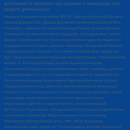
вступившее в законную силу решение о ликвидации или
запрете деятельности:
Национал-большевистская партия, ВЕК РА, Рада земли Кубанской Духовно
Родовой Державы Русь, Община Духовного Управления Асгардской Веси
Беловодья, Славянская Община Капища Веды Перуна, Мужская Духовная
Семинария Староверов-Инглингов, Нурджулар, К Богодержавию, Таблиги
Джамаат, Свидетели Иеговы, Русское национальное единство, Национал-
социалистическое общество, Джамаат мувахидов, Объединенный Вилайат
Кабарды, Балкарии и Карачая, Союз славян, Ат-Такфир Валь-Хиджра, Пит
Буль, Национал-социалистическая рабочая партия России, Славянский союз,
Формат-18, Благородный Орден Дьявола, Армия воли народа,
Национальная Социалистическая Инициатива города Череповца, Духовно-
Родовая Держава Русь, Русское национальное единство, Древнерусской
Инглистической церкви Православных Староверов-Инглингов, Русский
общенациональный союз, Движение против нелегальной иммиграции,
Кровь и Честь, О свободе совести и о религиозных объединениях, Омская
организация общественного политического движения Русское
национальное единство, Северное Братство, Клуб Болельщиков
Футбольного Клуба Динамо, Файзрахманисты, Мусульманская религиозная
организация п. Боровский, Община Коренного Русского народа
Щелковского района, Правый сектор, УНА - УНСО, Украинская
повстанческая армия, Тризуб им. Степана Бандеры, Братство, Белый Крест,