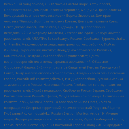
Всемирный фонд природы, BDR Novaja Gazeta-Europe, Алтай проект,
Образовательный дом прав человека Чернигов, Фонд Дом Прав Человека,
Белорусский дом прав человека имени Бориса Звозскова, Дом прав
человека Тбилиси, Дом прав человека Ереван, Дом прав человека Крым,
Центр дикого лосося, TVR Studios, ТВ Дождь, Центр европейских
исследований им Вилфрида Мартенса, Сетевое объединение журналистов
расследователей, АЛЛАТРА, За свободную Россию, Свободная Бурятия, Uralic,
UnKremlin, Международная федерация транспортных рабочих, ИстЧам
Финланд, Гудзоновский институт, Фонд Демократического Развития,
Комитет-2024, Центрально-Европейский университет, Центр
восточноевропейских и международных исследований, Общество
Сторожевой башни, Библии и трактатов Свидетелей Иеговы, Гражданский
Совет, Центр анализа европейской политики, Академическая сеть Восточная
Европа, Российский комитет действия, РЭНД корпорейшн, Русская Америка
за демократию в России, Настоящая Россия, Глобальная сеть журналистов-
расследователей, Служба поддержки, Свободная Россия Берлин, Свободная
Россия Северный Рейн-Вестфалия, Фонд глобальной помощи, Антивоенный
комитет России, Russie-Libertes, La Asocicion de Rusos Libres, Союз за
возвращение Северных территорий, Крымскотатарский Ресурсный Центр,
Глобальный союз IndustriALL, Russian Election Monitor, Article 19, Мнение
медиа, Федерация анархического черного креста, Радио Свободная Европа,
Германское общество изучения Восточной Европы, Фонд имени Фридриха