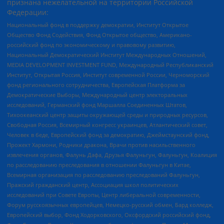
признана нежелательной на территории Российской
Федерации:
Национальный фонд в поддержку демократии, Институт Открытое
Общество Фонд Содействия, Фонд Открытое общество, Американо-
российский фонд по экономическому и правовому развитию,
Национальный Демократический Институт Международных Отношений,
MEDIA DEVELOPMENT INVESTMENT FUND, Международный Республиканский
Институт, Открытая Россия, Институт современной России, Черноморский
фонд регионального сотрудничества, Европейская Платформа за
Демократические Выборы, Международный центр электоральных
исследований, Германский фонд Маршалла Соединенных Штатов,
Тихоокеанский центр защиты окружающей среды и природных ресурсов,
Свободная Россия, Всемирный конгресс украинцев, Атлантический совет,
Человек в беде, Европейский фонд за демократию, Джеймстаунский фонд,
Прожект Хармони, Родники дракона, Врачи против насильственного
извлечения органов, Фалунь Дафа, Друзья Фалуньгун, Фалуньгун, Коалиция
по расследованию преследования в отношении Фалуньгун в Китае,
Всемирная организация по расследованию преследований Фалуньгун,
Пражский гражданский центр, Ассоциация школ политических
исследований при Совете Европы, Центр либеральной современности,
Форум русскоязычных европейцев, Немецко-русский обмен, Бард колледж,
Европейский выбор, Фонд Ходорковского, Оксфордский российский фонд,