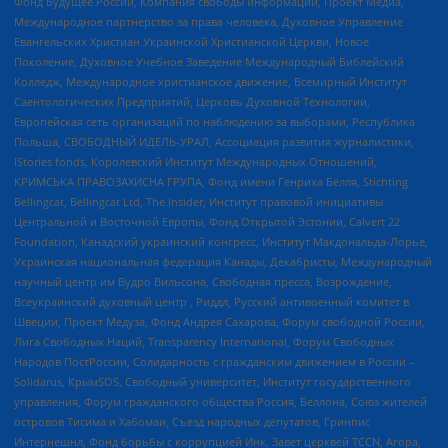
Фонд Будущее России, Компания свободы информации, Проект Медиа,
Международное партнерство за права человека, Духовное Управление
Евангельских Христиан Украинской Христианской Церкви, Новое
Поколение, Духовное Учебное Заведение Международный Библейский
Колледж, Международное христианское движение, Всемирный Институт
Саентологических Предприятий, Церковь Духовной Технологии,
Европейская сеть организаций по наблюдению за выборами, Республика
Польша, СВОБОДНЫЙ ИДЕЛЬ-УРАЛ, Ассоциация развития журналистики,
IStories fonds, Королевский Институт Международных Отношений,
КРИМСЬКА ПРАВОЗАХИСНА ГРУПА, Фонд имени Генриха Бёлля, Stichting
Bellingcat, Bellingcat Ltd, The Insider, Институт правовой инициативы
Центральной и Восточной Европы, Фонд Открытой Эстонии, Calvert 22
Foundation, Канадский украинский конгресс, Институт Макдональда-Лорье,
Украинская национальная федерация Канады, Декабристы, Международный
научный центр им Вудро Вильсона, Свободная пресса, Возрождение,
Всеукраинский духовный центр , Риддл, Русский антивоенный комитет в
Швеции, Проект Медуза, Фонд Андрея Сахарова, Форум свободной России,
Лига Свободных Наций, Transparеncy International, Форум Свободных
Народов ПостРоссии, Солидарность с гражданским движением в России –
Solidarus, КрымSOS, Свободный университет, Институт государственного
управления, Форум гражданского общества Россия, Беллона, Союз жителей
островов Тисима и Хабомаи, Съезд народных депутатов, Гринпис
Интернешнл, Фонд борьбы с коррупцией Инк, Завет церквей TCCN, Агора,