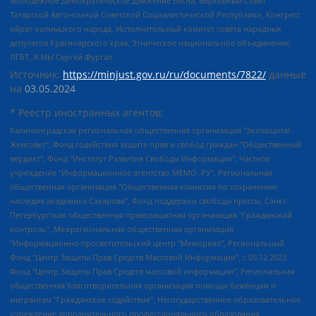
Молодежное Демократическое Движение Весна, Верховный Совет
Татарской Автономной Советской Социалистической Республики, Конгресс
ойрат-калмыцкого народа, Исполнительный комитет совета народных
депутатов Красноярского края, Этническое национальное объединение,
ЛГБТ, Я.МЫ Сергей Фургал
Источник:
https://minjust.gov.ru/ru/documents/7822/
данные
на
03.05.2024
* Реестр иностранных агентов:
Калининградская региональная общественная организация "Экозащита!-Женсовет", Фонд содействия защите прав и свобод граждан "Общественный вердикт", Фонд "Институт Развития Свободы Информации", Частное учреждение "Информационное агентство МЕМО. РУ", Региональная общественная организация "Общественная комиссия по сохранению наследия академика Сахарова", Фонд поддержки свободы прессы, Санкт-Петербургская общественная правозащитная организация "Гражданский контроль", Межрегиональная общественная организация "Информационно-просветительский центр "Мемориал", Региональный Фонд "Центр Защиты Прав Средств Массовой Информации", с 05.12.2023 Фонд "Центр Защиты Прав Средств массовой информации", Региональная общественная благотворительная организация помощи беженцам и мигрантам "Гражданское содействие", Негосударственное образовательное учреждение дополнительного профессионального образования (повышение квалификации) специалистов "АКАДЕМИЯ ПО ПРАВАМ ЧЕЛОВЕКА", Свердловская региональная общественная организация "Сутяжник", Автономная некоммерческая организация "Центр независимых социологических исследований", Союз общественных объединений "Российский исследовательский центр по правам человека", Региональное общественное учреждение научно-информационный центр "МЕМОРИАЛ", Некоммерческая организация "Фонд защиты гласности", Автономная некоммерческая организация "Институт прав человека", Городская общественная организация "Екатеринбургское общество "МЕМОРИАЛ", Городская общественная организация "Рязанское историко-просветительское и правозащитное общество "Мемориал" (Рязанский Мемориал), Челябинский региональный орган общественной самодеятельности – женское общественное объединение "Женщины Евразии", Челябинский региональный орган общественной самодеятельности "Уральская правозащитная группа", Фонд содействия защите здоровья и социальной справедливости имени Андрея Рылькова, Автономная Некоммерческая Организация "Аналитический Центр Юрия Левады", Автономная некоммерческая организация социальной поддержки населения "Проект Апрель", Региональная общественная организация помощи женщинам и детям, находящимся в кризисной ситуации "Информационно-методический центр "Анна", Фонд содействия развитию массовых коммуникаций и правовому просвещению "Так-так-Так", Фонд содействия устойчивому развитию "Серебряная тайга", Свердловский региональный общественный фонд социальных проектов "Новое время", "Idel.Реалии", Кавказ.Реалии, Крым.Реалии, Телеканал Настоящее Время, Татаро-башкирская служба Радио Свобода (Azatliq Radiosi), Радио Свободная Европа/Радио Свобода (PCE/PC), "Сибирь.Реалии", "Фактограф", Благотворительный фонд помощи осужденным и их семьям, Автономная некоммерческая организация "Институт глобализации и социальных движений", Фонд "В защиту прав заключенных", Частное учреждение "Центр поддержки и содействия развитию средств массовой информации", Пензенский региональный общественный благотворительный фонд "Гражданский союз", "Север.Реалии", Некоммерческая организация Фонд "Правовая инициатива", Общество с ограниченной ответственностью "Радио Свободная Европа/Радио Свобода", Чешское информационное агентство "MEDIUM-ORIENT", Красноярская региональная общественная организация "Мы против СПИДа", Камалягин Денис Николаевич, Маркелов Сергей Евгеньевич, Пономарев Лев Александрович, Савицкая Людмила Алексеевна, Автономная некоммерческая организация "Центр по работе с проблемой насилия "НАСИЛИЮ.НЕТ", Межрегиональный профессиональный союз работников здравоохранения "Альянс врачей", Юридическое лицо, зарегистрированное в Латвийской Республике, SIA "Medusa Project" (регистрационный номер 40103797863, дата регистрации 10.06.2014), Некоммерческая организация "Фонд по борьбе с коррупцией", Автономная некоммерческая организация "Институт права и публичной политики", Баданин Роман Сергеевич, Гликин Максим Александрович, Железнова Мария Михайловна, Лукьянова Юлия Сергеевна, Маетная Елизавета Витальевна, Маняхин Петр Борисович, Чуракова Ольга Владимировна, Ярош Юлия Петровна, Юридическое лицо "The Insider SIA", зарегистрированное в Риге, Латвийская Республика (дата регистрации 26.06.2015), являющееся администратором доменного имени интернет-издания "The Insider SIA", https://theins.ru, Постернак Алексей Евгеньевич, Рубин Михаил Аркадьевич, Анин Роман Александрович, Юридическое лицо Istories fonds, зарегистрированное в Латвийской Республике (регистрационный номер 50008295751, дата регистрации 24.02.2020), Великовский Дмитрий Александрович, Долинина Ирина Николаевна, Мароховская Алеся Алексеевна, Шлейнов Роман Юрьевич, Шмагун Олеся Валентиновна, Общество с ограниченной ответственностью "Альтаир 2021", Общество с ограниченной ответственностью "Вега 2021", Общество с ограниченной ответственностью "Главный редактор 2021", Общество с ограниченной ответственностью "Ромашки монолит", Важенков Артем Валерьевич, Ивановская областная общественная организация "Центр гендерных исследований", Гурман Юрий Альбертович, Медиапроект "ОВД-Инфо", Егоров Владимир Владимирович, Жилинский Владимир Александрович, Общество с ограниченной ответственностью "ЗП", Иванова София Юрьевна, Карезина Инна Павловна, Кильтау Екатерина Викторовна, Петров Алексей Викторович, Пискунов Сергей Евгеньевич, Смирнов Сергей Сергеевич, Тихонов Михаил Сергеевич, Общество с ограниченной ответственностью "ЖУРНАЛИСТ-ИНОСТРАННЫЙ АГЕНТ", Арапова Галина Юрьевна, Вольтская Татьяна Анатольевна, Американская компания "Mason G.E.S. Anonymous Foundation" (США), являющаяся владельцем интернет-издания https://mnews.world/, Компания "Stichting Bellingcat", зарегистрированная в Нидерландах (дата регистрации 11.07.2018), Захаров Андрей Вячеславович, Клепиковская Екатерина Дмитриевна, Общество с ограниченной ответственностью "МЕМО", Перл Роман Александрович, Симонов Евгений Алексеевич, Соловьева Елена Анатольевна, Сотников Даниил Владимирович, Сурначева Елизавета Дмитриевна, Автономная некоммерческая организация по защите прав человека и информированию населения "Якутия – Наше Мнение", Общество с ограниченной ответственностью "Москоу диджитал медиа", с 26.01.2023 Общество с ограниченной ответственностью "Чайка Белые сады", Ветошкина Валерия Валерьевна, Заговора Максим Александрович, Межрегиональное общественное движение "Российская ЛГБТ - сеть", Оленичев Максим Владимирович, Павлов Иван Юрьевич, Скворцова Елена Сергеевна, Общество с ограниченной ответственностью "Как бы инагент", Кочетков Игорь Викторович, Общество с ограниченной ответственностью "Честные выборы", Еланчик Олег Александрович, Общество с ограниченной ответственностью "Нобелевский призыв", Гималова Регина Эмилевна, Григорьев Андрей Валерьевич, Григорьева Алина Александровна, Ассоциация по содействию защите прав призывников, альтернативнослужащих и военнослужащих "Правозащитная группа "Гражданин.Армия.Право", Хисамова Регина Фаритовна, Автономная некоммерческая организация по реализации социально-правовых программ "Лилит", Дальневосточное общественное движение "Маяк", Санкт-Петербургская ЛГБТ-инициативная группа "Выход", Инициативная группа ЛГБТ+ "Реверс", Алексеев Андрей Викторович, Бекбулатова Таисия Львовна, Беляев Иван Михайлович, Владыкина Елена Сергеевна, Гельман Марат Александрович, Никульшина Вероника Юрьевна, Толоконникова Надежда Андреевна, Шендерович Виктор Анатольевич, Общество с ограниченной ответственностью "Данное сообщение", Общество с ограниченной ответственностью Издательский дом "Новая глава", Айнбиндер Александра Александровна, Московский комьюнити-центр для ЛГБТ+инициатив, Благотворительный фонд развития филантропии, Deutsche Welle (Германия, Kurt-Schumacher-Strasse 3, 53113 Bonn), Борзунова Мария Михайловна, Воробьев Виктор Викторович, Голубева Анна Львовна, Константинова Алла Михайловна, Малкова Ирина Владимировна, Мурадов Мурад Абдулгалимович, Осетинская Елизавета Николаевна, Понасенков Евгений Николаевич, Ганапольский Матвей Юрьевич, Киселев Евгений Алексеевич, Борухович Ирина Григорьевна, Дремин Иван Тимофеевич, Дубровский Дмитрий Викторович, Красноярская региональная общественная организация поддержки и развития альтернативных образовательных технологий и межкультурных коммуникаций "ИНТЕРРА", Маяковская Екатерина Алексеевна, Фейгин Марк Захарович, Филимонов Андрей Викторович, Дзугкоева Регина Николаевна, Доброхотов Роман Александрович, Дудь Юрий Александрович, Елкин Сергей Владимирович, Кругликов Кирилл Игоревич, Сабунаева Мария Леонидовна, Семенов Алексей Владимирович, Шаинян Карен Багратович, Шульман Екатерина Михайловна, Асафьев Артур Валерьевич, Вахштайн Виктор Семенович, Венедиктов Алексей Алексеевич, Лушникова Екатерина Евгеньевна, Волков Леонид Михайлович, Невзоров Александр Глебович, Пархоменко Сергей Борисович, Сироткин Ярослав Николаевич, Кара-Мурза Владимир Владимирович, Баранова Наталья Владимировна, Гозман Леонид Яковлевич, Кагарлицкий Борис Юльевич, Климарев Михаил Валерьевич, Милов Владимир Станиславович, Автономная некоммерческая организация Краснодарский центр современного искусства "Типография", Моргенштерн Алишер Тагирович, Соболь Любовь Эдуардовна, Общество с ограниченной ответственностью "ЛИЗА НОРМ", Каспаров Гарри Кимович, Ходорковский Михаил Борисович, Общество с ограниченной ответственностью "Апрельские тезисы", Данилович Ирина Брониславовна, Кашин Олег Владимирович, Петров Николай Владимирович, Пивоваров Алексей Владимирович, Соколов Михаил Владимирович, Цветкова Юлия Владимировна, Чичваркин Евгений Александрович, Комитет против пыток/Команда против пыток, Общество с ограниченной ответственностью "Первый научный", Общество с ограниченной ответственностью "Вертолет и ко", Белоцерковская Вероника Борисовна, Кац Максим Евгеньевич, Лазарева Татьяна Юрьевна, Шаведдинов Руслан Табризович, Яшин Илья Валерьевич, Общество с ограниченной ответственностью "Иноагент ААВ", Алешковский Дмитрий Петрович, Альбац Евгения Марковна, Быков Дмитрий Львович, Галямина Юлия Евгеньевна, Лойко Сергей Леонидович, Мартынов Кирилл Константинович, Медведев Сергей Александрович, Крашенинников Федор Геннадиевич, Гордеева Катерина Вл