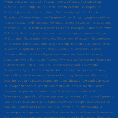
Министров северных стран, Гражданское содействие, Трансперенси
Интернешнл-Р, Центр Защиты Прав Средств Массовой Информации,
Институт развития прессы - Сибирь, Частное учреждение в Санкт-
Петербурге Совета Министров Северных Стран, Фонд поддержки свободы
прессы, Гражданский контроль, Человек и Закон, Общественная комиссия
по сохранению наследия академика Сахарова, Информационное агентство
МЕМО. РУ, Институт региональной прессы, Институт Развития Свободы
Информации, Экозащита!-Женсовет, Общественный вердикт, Евразийская
антимонопольная ассоциация, Бедушев Петр Петрович, Дзугкоева Регина
Николаевна, Кривенко Сергей Владимирович, Милославский Павел
Юрьевич, Шнырова Ольга Вадимовна, Чанышева Лилия Айратовна,
Сидорович Ольга Борисовна, Туровский Александр Алексеевич, Васильева
Анастасия Евгеньевна, Ривина Анна Валерьевна, Бойко Анатолий
Николаевич, Дугин Сергей Георгиевич, Пивоваров Андрей Сергеевич,
Аверин Виталий Евгеньевич, Барахоев Магомед Бекханович, Шарипков
Олег Викторович, Мошель Ирина Ароновна, Шведов Григорий Сергеевич,
Пономарев Лев Александрович, Каргалицкий Борис Юльевич, Созаев
Валерий Валерьевич, Исламов Тимур Рифгатович, Романова Ольга
Евгеньевна, Щаров Сергей Алексадрович, Цирульников Борис Альбертович,
Гасан Ольга Павловна, Паутов Юрий Анатольевич, Верховский Александр
Маркович, Пислакова-Паркер Марина Петровна, Кочеткова Татьяна
Владимировна, Чуркина Наталья Валерьевна, Акимова Татьяна Николаевна,
Золотарева Екатерина Александровна, Рачинский Ян Збигневич, Жемкова