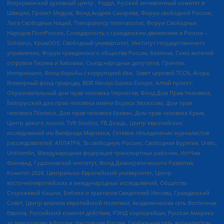
Всеукраинский духовный центр , Риддл, Русский антивоенный комитет в
Швеции, Проект Медуза, Фонд Андрея Сахарова, Форум свободной России,
Лига Свободных Наций, Transparеncy International, Форум Свободных
Народов ПостРоссии, Солидарность с гражданским движением в России –
Solidarus, КрымSOS, Свободный университет, Институт государственного
управления, Форум гражданского общества Россия, Беллона, Союз жителей
островов Тисима и Хабомаи, Съезд народных депутатов, Гринпис
Интернешнл, Фонд борьбы с коррупцией Инк, Завет церквей TCCN, Агора,
Всемирный фонд природы, BDR Novaja Gazeta-Europe, Алтай проект,
Образовательный дом прав человека Чернигов, Фонд Дом Прав Человека,
Белорусский дом прав человека имени Бориса Звозскова, Дом прав
человека Тбилиси, Дом прав человека Ереван, Дом прав человека Крым,
Центр дикого лосося, TVR Studios, ТВ Дождь, Центр европейских
исследований им Вилфрида Мартенса, Сетевое объединение журналистов
расследователей, АЛЛАТРА, За свободную Россию, Свободная Бурятия, Uralic,
UnKremlin, Международная федерация транспортных рабочих, ИстЧам
Финланд, Гудзоновский институт, Фонд Демократического Развития,
Комитет-2024, Центрально-Европейский университет, Центр
восточноевропейских и международных исследований, Общество
Сторожевой башни, Библии и трактатов Свидетелей Иеговы, Гражданский
Совет, Центр анализа европейской политики, Академическая сеть Восточная
Европа, Российский комитет действия, РЭНД корпорейшн, Русская Америка
за демократию в России, Настоящая Россия, Глобальная сеть журналистов-