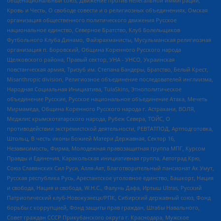
общенациональный союз, Движение против нелегальной иммиграции,
Кровь и Честь, О свободе совести и о религиозных объединениях, Омская
организация общественного политического движения Русское
национальное единство, Северное Братство, Клуб Болельщиков
Футбольного Клуба Динамо, Файзрахманисты, Мусульманская религиозная
организация п. Боровский, Община Коренного Русского народа
Щелковского района, Правый сектор, УНА - УНСО, Украинская
повстанческая армия, Тризуб им. Степана Бандеры, Братство, Белый Крест,
Misanthropic division, Религиозное объединение последователей инглиизма,
Народная Социальная Инициатива, TulaSkins, Этнополитическое
объединение Русские, Русское национальное объединение Атака, Мечеть
Мирмамеда, Община Коренного Русского народа г. Астрахани, ВОЛЯ,
Меджлис крымскотатарского народа, Рубеж Севера, ТОЙС, О
противодействии экстремистской деятельности, РЕВТАТПОД, Артподготовка,
Штольц, В честь иконы Божией Матери Державная, Сектор 16,
Независимость, Фирма, Молодежная правозащитная группа МПГ, Курсом
Правды и Единения, Каракольская инициативная группа, Автоград Крю,
Союз Славянских Сил Руси, Алля-Аят, Благотворительный пансионат Ак Умут,
Русская республика Русь, Арестантское уголовное единство, Башкорт, Нация
и свобода, Нация и свобода, W.H.С., Фалунь Дафа, Иртыш Ultras, Русский
Патриотический клуб-Новокузнецк/РПК, Сибирский державный союз, Фонд
борьбы с коррупцией, Фонд защиты прав граждан, Штабы Навального,
Совет граждан СССР Прикубанского округа г. Краснодара, Мужское