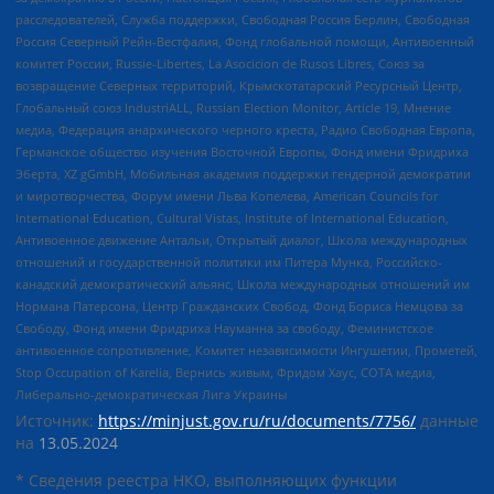
расследователей, Служба поддержки, Свободная Россия Берлин, Свободная
Россия Северный Рейн-Вестфалия, Фонд глобальной помощи, Антивоенный
комитет России, Russie-Libertes, La Asocicion de Rusos Libres, Союз за
возвращение Северных территорий, Крымскотатарский Ресурсный Центр,
Глобальный союз IndustriALL, Russian Election Monitor, Article 19, Мнение
медиа, Федерация анархического черного креста, Радио Свободная Европа,
Германское общество изучения Восточной Европы, Фонд имени Фридриха
Эберта, XZ gGmbH, Мобильная академия поддержки гендерной демократии
и миротворчества, Форум имени Льва Копелева, American Councils for
International Education, Cultural Vistas, Institute of International Education,
Антивоенное движение Антальи, Открытый диалог, Школа международных
отношений и государственной политики им Питера Мунка, Российско-
канадский демократический альянс, Школа международных отношений им
Нормана Патерсона, Центр Гражданских Свобод, Фонд Бориса Немцова за
Свободу, Фонд имени Фридриха Науманна за свободу, Феминистское
антивоенное сопротивление, Комитет независимости Ингушетии, Прометей,
Stop Occupation of Karelia, Вернись живым, Фридом Хаус, СОТА медиа,
Либерально-демократическая Лига Украины
Источник:
https://minjust.gov.ru/ru/documents/7756/
данные
на
13.05.2024
* Сведения реестра НКО, выполняющих функции