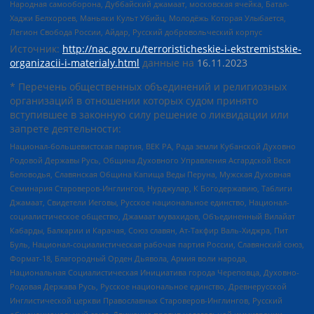
Народная самооборона, Дуббайский джамаат, московская ячейка, Батал-
Хаджи Белхороев, Маньяки Культ Убийц, Молодёжь Которая Улыбается,
Легион Свобода России, Айдар, Русский добровольческий корпус
Источник:
http://nac.gov.ru/terroristicheskie-i-ekstremistskie-
organizacii-i-materialy.html
данные на
16.11.2023
* Перечень общественных объединений и религиозных
организаций в отношении которых судом принято
вступившее в законную силу решение о ликвидации или
запрете деятельности:
Национал-большевистская партия, ВЕК РА, Рада земли Кубанской Духовно
Родовой Державы Русь, Община Духовного Управления Асгардской Веси
Беловодья, Славянская Община Капища Веды Перуна, Мужская Духовная
Семинария Староверов-Инглингов, Нурджулар, К Богодержавию, Таблиги
Джамаат, Свидетели Иеговы, Русское национальное единство, Национал-
социалистическое общество, Джамаат мувахидов, Объединенный Вилайат
Кабарды, Балкарии и Карачая, Союз славян, Ат-Такфир Валь-Хиджра, Пит
Буль, Национал-социалистическая рабочая партия России, Славянский союз,
Формат-18, Благородный Орден Дьявола, Армия воли народа,
Национальная Социалистическая Инициатива города Череповца, Духовно-
Родовая Держава Русь, Русское национальное единство, Древнерусской
Инглистической церкви Православных Староверов-Инглингов, Русский