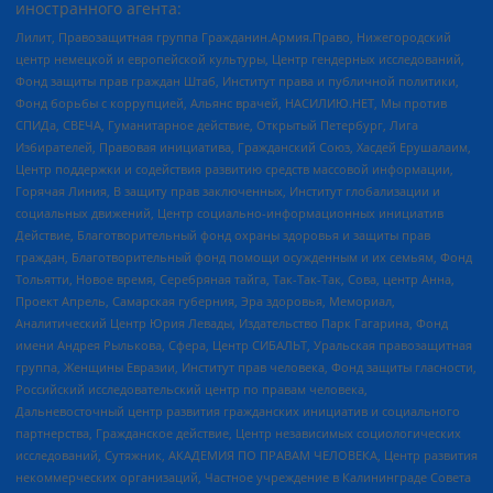
иностранного агента:
Лилит, Правозащитная группа Гражданин.Армия.Право, Нижегородский
центр немецкой и европейской культуры, Центр гендерных исследований,
Фонд защиты прав граждан Штаб, Институт права и публичной политики,
Фонд борьбы с коррупцией, Альянс врачей, НАСИЛИЮ.НЕТ, Мы против
СПИДа, СВЕЧА, Гуманитарное действие, Открытый Петербург, Лига
Избирателей, Правовая инициатива, Гражданский Союз, Хасдей Ерушалаим,
Центр поддержки и содействия развитию средств массовой информации,
Горячая Линия, В защиту прав заключенных, Институт глобализации и
социальных движений, Центр социально-информационных инициатив
Действие, Благотворительный фонд охраны здоровья и защиты прав
граждан, Благотворительный фонд помощи осужденным и их семьям, Фонд
Тольятти, Новое время, Серебряная тайга, Так-Так-Так, Сова, центр Анна,
Проект Апрель, Самарская губерния, Эра здоровья, Мемориал,
Аналитический Центр Юрия Левады, Издательство Парк Гагарина, Фонд
имени Андрея Рылькова, Сфера, Центр СИБАЛЬТ, Уральская правозащитная
группа, Женщины Евразии, Институт прав человека, Фонд защиты гласности,
Российский исследовательский центр по правам человека,
Дальневосточный центр развития гражданских инициатив и социального
партнерства, Гражданское действие, Центр независимых социологических
исследований, Сутяжник, АКАДЕМИЯ ПО ПРАВАМ ЧЕЛОВЕКА, Центр развития
некоммерческих организаций, Частное учреждение в Калининграде Совета