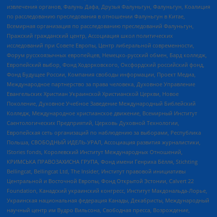
извлечения органов, Фалунь Дафа, Друзья Фалуньгун, Фалуньгун, Коалиция
по расследованию преследования в отношении Фалуньгун в Китае,
Всемирная организация по расследованию преследований Фалуньгун,
Пражский гражданский центр, Ассоциация школ политических
исследований при Совете Европы, Центр либеральной современности,
Форум русскоязычных европейцев, Немецко-русский обмен, Бард колледж,
Европейский выбор, Фонд Ходорковского, Оксфордский российский фонд,
Фонд Будущее России, Компания свободы информации, Проект Медиа,
Международное партнерство за права человека, Духовное Управление
Евангельских Христиан Украинской Христианской Церкви, Новое
Поколение, Духовное Учебное Заведение Международный Библейский
Колледж, Международное христианское движение, Всемирный Институт
Саентологических Предприятий, Церковь Духовной Технологии,
Европейская сеть организаций по наблюдению за выборами, Республика
Польша, СВОБОДНЫЙ ИДЕЛЬ-УРАЛ, Ассоциация развития журналистики,
IStories fonds, Королевский Институт Международных Отношений,
КРИМСЬКА ПРАВОЗАХИСНА ГРУПА, Фонд имени Генриха Бёлля, Stichting
Bellingcat, Bellingcat Ltd, The Insider, Институт правовой инициативы
Центральной и Восточной Европы, Фонд Открытой Эстонии, Calvert 22
Foundation, Канадский украинский конгресс, Институт Макдональда-Лорье,
Украинская национальная федерация Канады, Декабристы, Международный
научный центр им Вудро Вильсона, Свободная пресса, Возрождение,