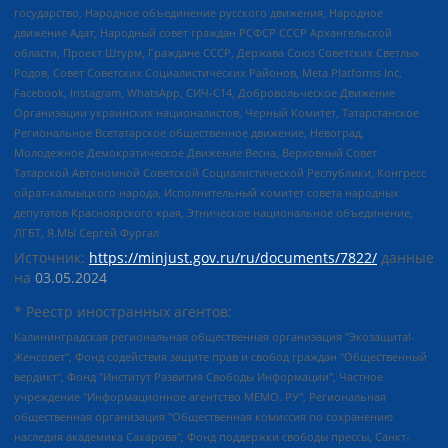
государство, Народное объединение русского движения, Народное
движение Адат, Народный совет граждан РСФСР СССР Архангельской
области, Проект Штурм, Граждане СССР, Держава Союз Советских Светлых
Родов, Совет Советских Социалистических Районов, Meta Platforms Inc,
Facebook, Instagram, WhatsApp, СИЧ-С14, Добровольческое Движение
Организации украинских националистов, Черный Комитет, Татарстанское
Региональное Всетатарское общественное движение, Невоград,
Молодежное Демократическое Движение Весна, Верховный Совет
Татарской Автономной Советской Социалистической Республики, Конгресс
ойрат-калмыцкого народа, Исполнительный комитет совета народных
депутатов Красноярского края, Этническое национальное объединение,
ЛГБТ, Я.МЫ Сергей Фургал
Источник:
https://minjust.gov.ru/ru/documents/7822/
данные
на
03.05.2024
* Реестр иностранных агентов:
Калининградская региональная общественная организация "Экозащита!-Женсовет", Фонд содействия защите прав и свобод граждан "Общественный вердикт", Фонд "Институт Развития Свободы Информации", Частное учреждение "Информационное агентство МЕМО. РУ", Региональная общественная организация "Общественная комиссия по сохранению наследия академика Сахарова", Фонд поддержки свободы прессы, Санкт-Петербургская общественная правозащитная организация "Гражданский контроль", Межрегиональная общественная организация "Информационно-просветительский центр "Мемориал", Региональный Фонд "Центр Защиты Прав Средств Массовой Информации", с 05.12.2023 Фонд "Центр Защиты Прав Средств массовой информации", Региональная общественная благотворительная организация помощи беженцам и мигрантам "Гражданское содействие", Негосударственное образовательное учреждение дополнительного профессионального образования (повышение квалификации) специалистов "АКАДЕМИЯ ПО ПРАВАМ ЧЕЛОВЕКА", Свердловская региональная общественная организация "Сутяжник", Автономная некоммерческая организация "Центр независимых социологических исследований", Союз общественных объединений "Российский исследовательский центр по правам человека", Региональное общественное учреждение научно-информационный центр "МЕМОРИАЛ", Некоммерческая организация "Фонд защиты гласности", Автономная некоммерческая организация "Институт прав человека", Городская общественная организация "Екатеринбургское общество "МЕМОРИАЛ", Городская общественная организация "Рязанское историко-просветительское и правозащитное общество "Мемориал" (Рязанский Мемориал), Челябинский региональный орган общественной самодеятельности – женское общественное объединение "Женщины Евразии", Челябинский региональный орган общественной самодеятельности "Уральская правозащитная группа", Фонд содействия защите здоровья и социальной справедливости имени Андрея Рылькова, Автономная Некоммерческая Организация "Аналитический Центр Юрия Левады", Автономная некоммерческая организация социальной поддержки населения "Проект Апрель", Региональная общественная организация помощи женщинам и детям, находящимся в кризисной ситуации "Информационно-методический центр "Анна", Фонд содействия развитию массовых коммуникаций и правовому просвещению "Так-так-Так", Фонд содействия устойчивому развитию "Серебряная тайга", Свердловский региональный общественный фонд социальных проектов "Новое время", "Idel.Реалии", Кавказ.Реалии, Крым.Реалии, Телеканал Настоящее Время, Татаро-башкирская служба Радио Свобода (Azatliq Radiosi), Радио Свободная Европа/Радио Свобода (PCE/PC), "Сибирь.Реалии", "Фактограф", Благотворительный фонд помощи осужденным и их семьям, Автономная некоммерческая организация "Институт глобализации и социальных движений", Фонд "В защиту прав заключенных", Частное учреждение "Центр поддержки и содействия развитию средств массовой информации", Пензенский региональный общественный благотворительный фонд "Гражданский союз", "Север.Реалии", Некоммерческая организация Фонд "Правовая инициатива", Общество с ограниченной ответственностью "Радио Свободная Европа/Радио Свобода", Чешское информационное агентство "MEDIUM-ORIENT", Красноярская региональная общественная организация "Мы против СПИДа", Камалягин Денис Николаевич, Маркелов Сергей Евгеньевич, Пономарев Лев Александрович, Савицкая Людмила Алексеевна, Автономная некоммерческая организация "Центр по работе с проблемой насилия "НАСИЛИЮ.НЕТ", Межрегиональный профессиональный союз работников здравоохранения "Альянс врачей", Юридическое лицо, зарегистрированное в Латвийской Республике, SIA "Medusa Project" (регистрационный номер 40103797863, дата регистрации 10.06.2014), Некоммерческая организация "Фонд по борьбе с коррупцией", Автономная некоммерческая организация "Институт права и публичной политики", Баданин Роман Сергеевич, Гликин Максим Александрович, Железнова Мария Михайловна, Лукьянова Юлия Сергеевна, Маетная Елизавета Витальевна, Маняхин Петр Борисович, Чуракова Ольга Владимировна, Ярош Юлия Петровна, Юридическое лицо "The Insider SIA", зарегистрированное в Риге, Латвийская Республика (дата регистрации 26.06.2015), являющееся администратором доменного имени интернет-издания "The Insider SIA", https://theins.ru, Постернак Алексей Евгеньевич, Рубин Михаил Аркадьевич, Анин Роман Александрович, Юридическое лицо Istories fonds, зарегистрированное в Латвийской Республике (регистрационный номер 50008295751, дата регистрации 24.02.2020), Великовский Дмитрий Александрович, Долинина Ирина Николаевна, Мароховская Алеся Алексеевна, Шлейнов Роман Юрьевич, Шмагун Олеся Валентиновна, Общество с ограниченной ответственностью "Альтаир 2021", Общество с ограниченной ответственностью "Вега 2021", Общество с ограниченной ответственностью "Главный редактор 2021", Общество с ограниченной ответственностью "Ромашки монолит", Важенков Артем Валерьевич, Ивановская областная общественная организация "Центр гендерных исследований", Гурман Юрий Альбертович, Медиапроект "ОВД-Инфо", Егоров Владимир Владимирович, Жилинский Владимир Александрович, Общество с ограниченной ответственностью "ЗП", Иванова София Юрьевна, Карезина Инна Павловна, Кильтау Екатерина Викторовна, Петров Алексей Викторович, Пискунов Сергей Евгеньевич, Смирнов Сергей Сергеевич, Тихонов Михаил Сергеевич, Общество с ограниченной ответственностью "ЖУРНАЛИСТ-ИНОСТРАННЫЙ АГЕНТ", Арапова Галина Юрьевна, Вольтская Татьяна Анатольевна, Американская компания "Mason G.E.S. Anonymous Foundation" (США), являющаяся владельцем интернет-издания https://mnews.world/, Компания "Stichting Bellingcat", зарегистрированная в Нидерландах (дата регистрации 11.07.2018), Захаров Андрей Вячеславович, Клепиковская Екатерина Дмитриевна, Общество с ограниченной ответственностью "МЕМО", Перл Роман Александрович, Симонов Евгений Алексеевич, Соловьева Елена Анатольевна, Сотников Даниил Владимирович, Сурначева Елизавета Дмитриевна, Автономная некоммерческая организация по защите прав человека и информированию населения "Якутия – Наше Мнение", Общество с ограниченной ответственностью "Москоу диджитал медиа", с 26.01.2023 Общество с ограниченной ответственностью "Чайка Белые сады", Ветошкина Валерия Валерьевна, Заговора Максим Александрович, Межрегиональное общественное движение "Российская ЛГБТ - сеть", Оленичев Максим Владимирович, Павлов Иван Юрьевич, Скворцова Елена Сергеевна, Общество с ограниченной ответственностью "Как бы инагент", Кочетков Игорь Викторович, Общество с ограниченной ответственностью "Честные выборы", Еланчик Олег Александрович, Общество с ограниченной ответственностью "Нобелевский призыв", Гималова Регина Эмилевна, Григорьев Андрей Валерьевич, Григорьева Алина Александровна, Ассоциация по содействию защите прав призывников, альтернативнослужащих и военнослужащих "Правозащитная группа "Гражданин.Армия.Право", Хисамова Регина Фаритовна, Автономная некоммерческая организация по реализации социально-правовых программ "Лилит", Дальневосточное общественное движение "Маяк", Санкт-Петербургская ЛГБТ-инициативная группа "Выход", Инициативная группа ЛГБТ+ "Реверс", Алексеев Андрей Викторович, Бекбулатова Таисия Львовна, Беляев Иван Михайлович, Владыкина Елена Сергеевна, Гельман Марат Александрович, Никульшина Вероника Юрьевна, Толоконникова Надежда Андреевна, Шендерович Виктор Анатольевич, Общество с ограниченной ответственностью "Данное сообщение", Общество с ограниченной ответственностью Издательский дом "Новая глава", Айнбиндер Александра Александровна, Московский комьюнити-центр для ЛГБТ+инициатив, Благотворительный фонд развития филантропии, Deutsche Welle (Германия, Kurt-Schumacher-Strasse 3, 53113 Bonn), Борзунова Мария Михайловна, Воробьев Виктор Викторович, Голубева Анна Львовна, Константинова Алла Михайловна, Малкова Ирина Владимировна, Мурадов Мурад Абдулгалимович, Осетинская Елизавета Николаевна, Понасенков Евгений Николаевич, Ганапольский Матвей Юрьевич, Киселев Евгений Алексеевич, Борухович Ирина Григорьевна, Дремин Иван Тимофеевич, Дубровский Дмитрий Викторович, Красноярская региональная общественная организация поддержки и развития альтернативных образовательных технологий и межкультурных коммуникаций "ИНТЕРРА", Маяковская Екатерина Алексеевна, Фейгин Марк Захарович, Филимонов Андрей Викторович, Дзугкоева Регина Николаевна, Доброхотов Роман Александрович, Дудь Юрий Александрович, Елкин Сергей Владимирович, Кругликов Кирилл Игоревич, Сабунаева Мария Леонидовна, Семенов Алексей Владимирович, Шаинян Карен Багратович, Шульман Екатерина Михайловна, Асафьев Артур Валерьевич, Вахштайн Виктор Семенович, Венедиктов Алексей Алексеевич, Лушникова Екатерина Евгеньевна, Волков Леонид Михайлович, Невзоров Александр Глебович, Пархоменко Сергей Борисович, Сироткин Ярослав Николаевич, Кара-Мурза Владимир Владимирович, Баранова Наталья Владимировна, Гозман Леонид Яковлевич, Кагарлицкий Борис Юльевич, Климарев Михаил Валерьевич, Милов Владимир Станиславович, Автономная некоммерческая организация Краснодарский центр современного искусства "Типография", Моргенштерн Алишер Тагирович, Соболь Любовь Эдуардовна, Общество с ограниченной ответственностью "ЛИЗА НОРМ", Каспаров Гарри Кимович, Ходорковский Михаил Борисович, Общество с ограниченной ответственностью "Апрельские тезисы", Данилович Ирина Брониславовна, Кашин Олег Владимирович, Петров Николай Владимирович, Пивоваров Алексей Владимирович, Соколов Михаил Владимирович, Цветкова Юлия Владимировна, Чичваркин Евгений Александрович, Комитет против пыток/Команда против пыток, Общество с ограниченной ответственностью "Первый научный", Общество с ограниченной ответственностью "Вертолет и ко", Белоцерковская Вероника Борисовна, Кац Максим Евгеньевич, Лазарева Татьяна Юрьевна, Шаведдинов Руслан Табризович, Яшин Илья Валерьевич, Общество с ограниченной ответственностью "Иноагент ААВ", Алешковский Дмитрий Петрович, Альбац Евгения Марковна, Быков Дмитрий Львович, Галямина Юлия Евгеньевна, Лойко Сергей Леонидович, Мартынов Кирилл Константинович, Медведев Сергей Александрович, Крашенинников Федор Геннадиевич, Гордеева Катерина Вл