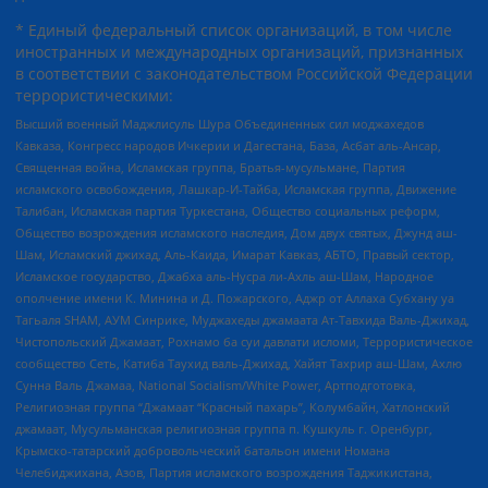
* Единый федеральный список организаций, в том числе
иностранных и международных организаций, признанных
в соответствии с законодательством Российской Федерации
террористическими:
Высший военный Маджлисуль Шура Объединенных сил моджахедов
Кавказа, Конгресс народов Ичкерии и Дагестана, База, Асбат аль-Ансар,
Священная война, Исламская группа, Братья-мусульмане, Партия
исламского освобождения, Лашкар-И-Тайба, Исламская группа, Движение
Талибан, Исламская партия Туркестана, Общество социальных реформ,
Общество возрождения исламского наследия, Дом двух святых, Джунд аш-
Шам, Исламский джихад, Аль-Каида, Имарат Кавказ, АБТО, Правый сектор,
Исламское государство, Джабха аль-Нусра ли-Ахль аш-Шам, Народное
ополчение имени К. Минина и Д. Пожарского, Аджр от Аллаха Субхану уа
Тагьаля SHAM, АУМ Синрике, Муджахеды джамаата Ат-Тавхида Валь-Джихад,
Чистопольский Джамаат, Рохнамо ба суи давлати исломи, Террористическое
сообщество Сеть, Катиба Таухид валь-Джихад, Хайят Тахрир аш-Шам, Ахлю
Сунна Валь Джамаа, National Socialism/White Power, Артподготовка,
Религиозная группа “Джамаат “Красный пахарь”, Колумбайн, Хатлонский
джамаат, Мусульманская религиозная группа п. Кушкуль г. Оренбург,
Крымско-татарский добровольческий батальон имени Номана
Челебиджихана, Азов, Партия исламского возрождения Таджикистана,