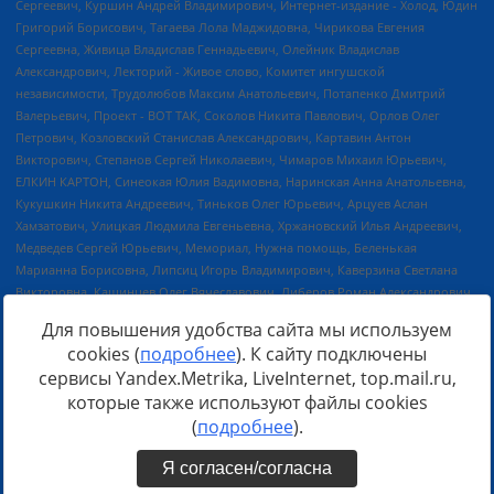
Для повышения удобства сайта мы используем
cookies (
подробнее
). К сайту подключены
сервисы Yandex.Metrika, LiveInternet, top.mail.ru,
Источник:
https://minjust.gov.ru/uploaded/files/reestr-
которые также используют файлы cookies
inostrannyih-agentov-22-03-2024.pdf
данные на
22.03.2024
(
подробнее
).
Я согласен/согласна