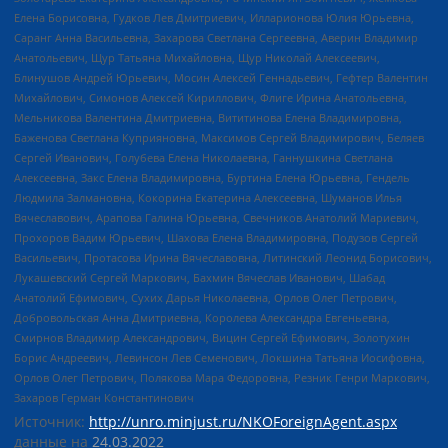
Елена Борисовна, Гудков Лев Дмитриевич, Илларионова Юлия Юрьевна,
Саранг Анна Васильевна, Захарова Светлана Сергеевна, Аверин Владимир
Анатольевич, Щур Татьяна Михайловна, Щур Николай Алексеевич,
Блинушов Андрей Юрьевич, Мосин Алексей Геннадьевич, Гефтер Валентин
Михайлович, Симонов Алексей Кириллович, Флиге Ирина Анатольевна,
Мельникова Валентина Дмитриевна, Вититинова Елена Владимировна,
Баженова Светлана Куприяновна, Максимов Сергей Владимирович, Беляев
Сергей Иванович, Голубева Елена Николаевна, Ганнушкина Светлана
Алексеевна, Закс Елена Владимировна, Буртина Елена Юрьевна, Гендель
Людмила Залмановна, Кокорина Екатерина Алексеевна, Шуманов Илья
Вячеславович, Арапова Галина Юрьевна, Свечников Анатолий Мариевич,
Прохоров Вадим Юрьевич, Шахова Елена Владимировна, Подузов Сергей
Васильевич, Протасова Ирина Вячеславовна, Литинский Леонид Борисович,
Лукашевский Сергей Маркович, Бахмин Вячеслав Иванович, Шабад
Анатолий Ефимович, Сухих Дарья Николаевна, Орлов Олег Петрович,
Добровольская Анна Дмитриевна, Королева Александра Евгеньевна,
Смирнов Владимир Александрович, Вицин Сергей Ефимович, Золотухин
Борис Андреевич, Левинсон Лев Семенович, Локшина Татьяна Иосифовна,
Орлов Олег Петрович, Полякова Мара Федоровна, Резник Генри Маркович,
Захаров Герман Константинович
Источник:
http://unro.minjust.ru/NKOForeignAgent.aspx
данные на
24.03.2022